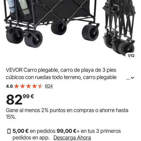
1/12
VEVOR Carro plegable, carro de playa de 3 pies
cúbicos con ruedas todo terreno, carro plegable
...
resistente, soporte para bebidas con capacidad de
604
4.6
peso de 350 libras, carro deportivo para camping
82
99
€
Gane al menos
2%
puntos en compras o ahorre hasta
15%
.
5
,00
€
en pedidos
99
,00
€
+ en tus 3 primeros
pedidos en app.
Descarga Ahora