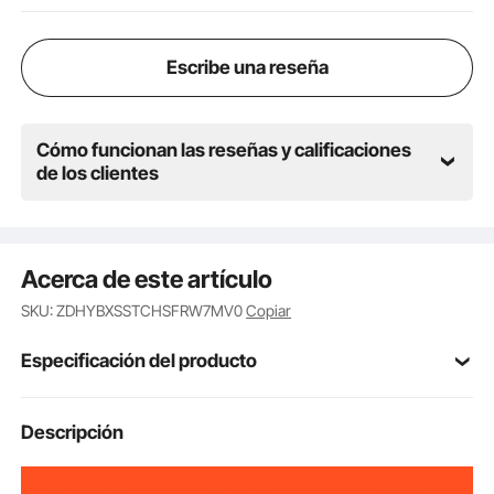
pesca al aire libre y más, maximizando la utilización
del espacio.
Escribe una reseña
Cómo funcionan las reseñas y calificaciones
de los clientes
Acerca de este artículo
SKU: ZDHYBXSSTCHSFRW7MV0
Copiar
Especificación del producto
Número de
Descripción
W10
modelo