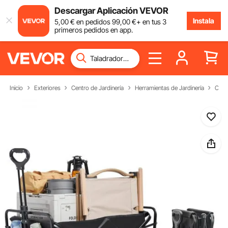
Descargar Aplicación VEVOR
Instala
5
,00
€
en pedidos
99
,00
€
+ en tus 3
primeros pedidos en app.
Inicio
Exteriores
Centro de Jardinería
Herramientas de Jardinería
Carr