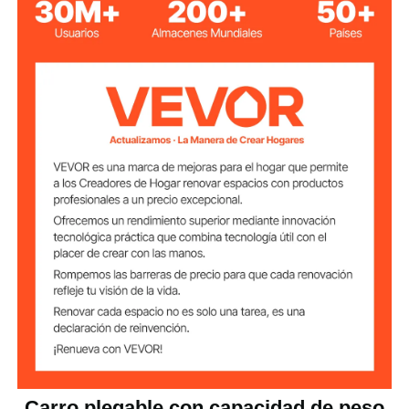
Capacidad de
350 libras
carga
tela Oxford 600D con
Material de la tela
revestimiento de PVC
hierro
Material del marco
Buje de PVC con
Material del
neumático
rodamientos.
10 kg/22,04 libras
Peso del producto
955x900x60
Tamaño del
0mm/37,59x35,43x23,62
producto
pulgadas
Carro plegable con capacidad de peso