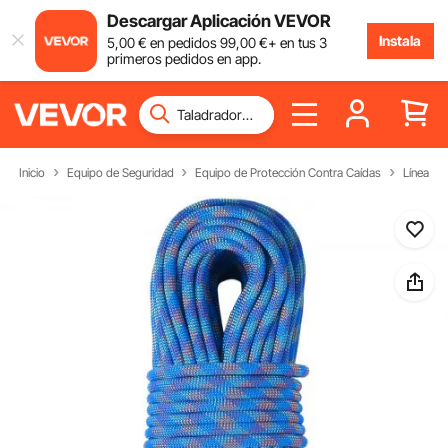
Descargar Aplicación VEVOR
Instala
5
,00
€
en pedidos
99
,00
€
+ en tus 3
primeros pedidos en app.
Inicio
Equipo de Seguridad
Equipo de Protección Contra Caídas
Líneas de