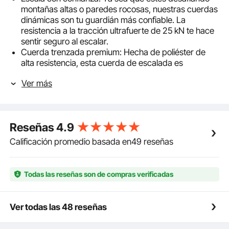
montañas altas o paredes rocosas, nuestras cuerdas
dinámicas son tu guardián más confiable. La
resistencia a la tracción ultrafuerte de 25 kN te hace
sentir seguro al escalar.
Cuerda trenzada premium: Hecha de poliéster de
alta resistencia, esta cuerda de escalada es
resistente a la humedad, los rayos UV y la abrasión.
Ver más
Es capaz de mantener un rendimiento óptimo en los
entornos más difíciles y convertirse en su fiel
compañero en el camino de la escalada.
Muévase con facilidad: El 8,5% de alargamiento
Reseñas
4.9
estático y el 35% de alargamiento dinámico
proporcionan mayor flexibilidad y comodidad. Haz
Calificación promedio basada en49 reseñas
que tu escalada sea más flexible y libre.
Diseño liviano: El producto está diseñado para ser
muy liviano, lo que facilita su transporte y maniobra.
Todas las reseñas son de compras verificadas
Descubre el placer de escalar con una carga ligera y
haz que cada subida sea fácil y cómoda.
Uso amplio: Nuestra cuerda de escalada dinámica es
Ver todas las 48 reseñas
adecuada para una variedad de usos. Es resistente y
duradero, ideal para usar en caminatas, escalada,