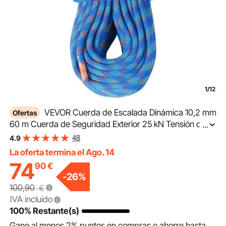
1/12
VEVOR Cuerda de Escalada Dinámica 10,2 mm
Ofertas
60 m Cuerda de Seguridad Exterior 25 kN Tensión de
...
Rotura Fibra Extensible con Mosquetones para Escape,
48
4.9
Rappel, Rescate contra Incendios, Azul
La oferta termina el Ago. 14
74
90
€
-
26
%
100,90
€
IVA incluido
100% Restante(s)
Gane al menos
2%
puntos en compras o ahorre hasta