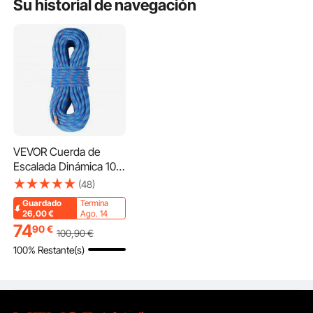
Su historial de navegación
VEVOR Cuerda de
Escalada Dinámica 10,2
mm 60 m Cuerda de
(48)
Seguridad Exterior 25
Guardado
Termina
kN Tensión de Rotura
26,00
€
Ago. 14
Fibra Extensible con
74
90
€
100
,90
€
Mosquetones para
100% Restante(s)
Escape, Rappel,
Rescate contra
Incendios, Azul