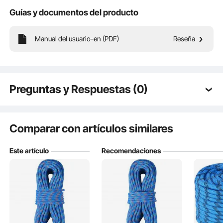
Guías y documentos del producto
Con una alta tensión de rotura de 25 kN, nuestra cuerda dinámica es su
Manual del usuario-en (PDF)
Reseña
compañera de escalada más confiable, con seguridad y confiabilidad
incomparables.
Preguntas y Respuestas (0)
Preguntas típicas sobre los productos:
¿Es duradero el producto? ...
Comparar con artículos similares
Este artículo
Recomendaciones
Haz la primera pregunta