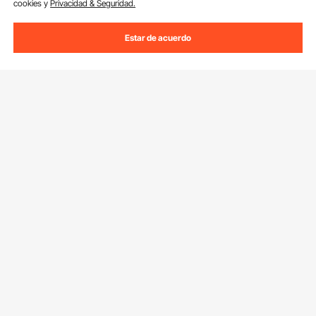
cookies y
Privacidad & Seguridad.
Estar de acuerdo
Suscríbete a nuestro boletín.
Dirección de correo electrónico
Suscribirte
Si haces clic en el
suscribirte
botón,estás de acuerdo con nuestra
Política de Privacidad y Cookies
.
Servicios
Contacta con nosotros
Resùrses
Devolución & Reembolso
Programa para Miembros