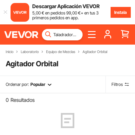
Descargar Aplicación VEVOR
Instala
5
,00
€
en pedidos
99
,00
€
+ en tus 3
primeros pedidos en app.
Inicio
Laboratorio
Equipo de Mezclas
Agitador Orbital
Agitador Orbital
Ordenar por:
Popular
Filtros
0
Resultados