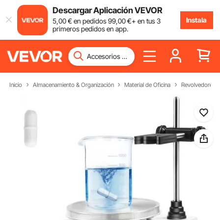
Descargar Aplicación VEVOR
Instala
5
,00
€
en pedidos
99
,00
€
+ en tus 3
primeros pedidos en app.
Inicio
Almacenamiento & Organización
Material de Oficina
Revolvedores 