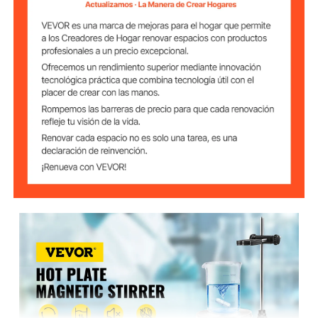
calentamiento
0-1600 rpm
Velocidad
Diámetro 4,7" / 12 cm
Diámetro de placa
Capacidad
1 L
máxima de
agitación
4,4 libras / 2 kg
Peso
6,3" x 8,7" x 12,7" / 16 x 22,1
Dimensiones
x 32,3 cm