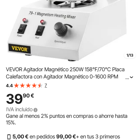
1/13
VEVOR Agitador Magnético 250W 158°F/70°C Placa
Calefactora con Agitador Magnético 0-1600 RPM
...
Agitador Magnético de Laboratorio Ajustable de 1000
7
4.4
ml con Soporte, Barra Agitadora
39
90
€
IVA incluido
Gane al menos
2%
puntos en compras o ahorre hasta
15%
.
5
,00
€
en pedidos
99
,00
€
+ en tus 3 primeros