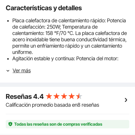
Características y detalles
Placa calefactora de calentamiento rápido: Potencia
de calefacción: 250W; Temperatura de
calentamiento: 158 ℉/70 ℃. La placa calefactora de
acero inoxidable tiene buena conductividad térmica,
permite un enfriamiento rápido y un calentamiento
uniforme.
Agitación estable y continua: Potencia del motor:
25W; Velocidad de agitación: 0-1600 rpm ajustable.
Ver más
Este agitador magnético de placa caliente adopta
una operación de velocidad continua; La velocidad
máxima de agitación de 1600 rpm proporciona una
mezcla rápida de la solución.
Reseñas
4.4
Control simple y preciso: La perilla de ajuste de
velocidad y el interruptor de calentamiento están
Calificación promedio basada en8 reseñas
diseñados en el panel de control, lo que permite un
control granular de la velocidad de agitación con
gran precisión y simplifica la configuración.
Todas las reseñas son de compras verificadas
Diseño ajustable y seguro: La varilla de soporte
ajustable fija de forma segura el sensor de