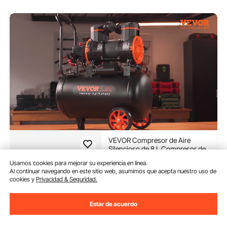
VEVOR Compresor de Aire
Silencioso de 8 L Compresor de
Aire sin Aceite 900 W Presión
Usamos cookies para mejorar su experiencia en línea.
Máxima de 3,5 Mpa Motor sin
(932)
Al continuar navegando en este sitio web, asumimos que acepta nuestro uso de
Aceite 70 dB para Reparación de
cookies y
Privacidad & Seguridad.
109
90
€
Automóviles Inflado de
Neumáticos Pintura a Pistola
Estar de acuerdo
Disponible
Entrega:
tan pronto como
Mié. Ago. 12