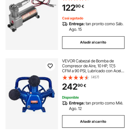
Suspensión Neumática con Sistema
122
90
€
de Vía Única para Camiones,
Furgonetas
Casi agotado
Entrega:
tan pronto como Sáb.
Ago. 15
Añadir al carrito
VEVOR Cabezal de Bomba de
Compresor de Aire, 10 HP, 17,5
CFM a 90 PSI, Lubricado con Aceite
de 3 Cilindros, Hierro Fundido Tipo
(457)
V de Doble Etapa con Presión
242
90
€
Máxima de 185 PSI, 565 x 420 x
486 mm
Disponible
Entrega:
tan pronto como Mié.
Ago. 12
Añadir al carrito