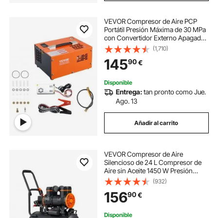
VEVOR Compresor de Aire PCP
Portátil Presión Máxima de 30 MPa
con Convertidor Externo Apagado
Manual CC 12 V/CA 230 V Bomba
(1,710)
de Tanque de Paintball sin Aceite
145
90
€
para Pistola de Aire, Tanque de
Buceo
Disponible
Entrega:
tan pronto como Jue.
Ago. 13
Añadir al carrito
VEVOR Compresor de Aire
Silencioso de 24 L Compresor de
Aire sin Aceite 1450 W Presión
Máxima de 3,5 Mpa Motor sin
(932)
Aceite 70 dB para Reparación de
156
90
€
Automóviles Inflado de Neumáticos
Pintura a Pistola
Disponible