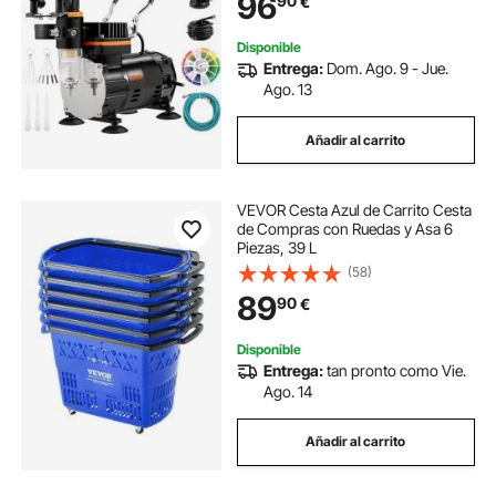
96
90
€
Alimentario FDA, Ampliamente
Utilizado
Disponible
Entrega:
Dom. Ago. 9 - Jue.
Ago. 13
Añadir al carrito
VEVOR Cesta Azul de Carrito Cesta
de Compras con Ruedas y Asa 6
Piezas, 39 L
(58)
89
90
€
Disponible
Entrega:
tan pronto como Vie.
Ago. 14
Añadir al carrito