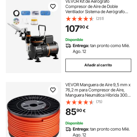
VEVOR Kit de Aerógrafo
Compresor de Aire de Doble
Ventilador Sistema de Aerógrafo
Profesional con 3 Pistolas Soporte
(251)
Rueda de Mezcla de Colores para
107
90
€
Decoración de Uñas, Cocina,
Maquillaje
Disponible
Entrega:
tan pronto como Mié.
Ago. 12
Añadir al carrito
VEVOR Manguera de Aire 9,5 mm x
76,2 m para Compresor de Aire,
Manguera Neumática Híbrida 300
PSI Resistente a Torceduras de Tres
(75)
Capas para Reparación Automotriz
85
90
€
y Proyectos DIY, sin Conectores
Disponible
Entrega:
tan pronto como Mié.
Ago. 12