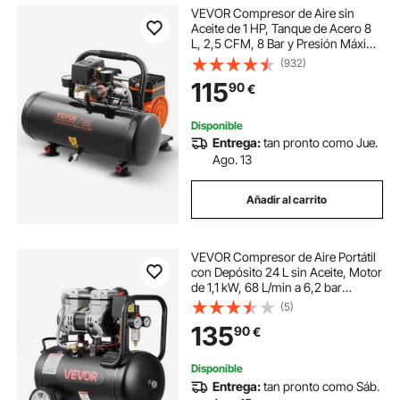
VEVOR Compresor de Aire sin
Aceite de 1 HP, Tanque de Acero 8
L, 2,5 CFM, 8 Bar y Presión Máxima
de 120 PSI, Portátil Ultrasilencioso
(932)
de 81 dB, para Reparación de
115
90
€
Automóviles, 485 x 390 x 385 mm
Disponible
Entrega:
tan pronto como Jue.
Ago. 13
Añadir al carrito
VEVOR Compresor de Aire Portátil
con Depósito 24 L sin Aceite, Motor
de 1,1 kW, 68 L/min a 6,2 bar
Presión Máxima 8 bar, con Ruedas
(5)
para Herramientas Neumáticas,
135
90
€
Garaje, Inflado, Taller y Reparación
Disponible
Entrega:
tan pronto como Sáb.