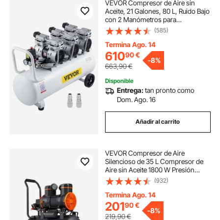
VEVOR Compresor de Aire sin
Aceite, 21 Galones, 80 L, Ruido Bajo
con 2 Manómetros para
Reparación de Casa, Limpieza de
(585)
Calefacción por Suelo Radiante,
Pintura de Chapa, Pistola de Aire de
Termina Ago. 14
Acero
610
90
€
-
8%
663,90
€
Disponible
Entrega:
tan pronto como
Dom. Ago. 16
Añadir al carrito
VEVOR Compresor de Aire
Silencioso de 35 L Compresor de
Aire sin Aceite 1800 W Presión
Máxima de 3,5 Mpa Motor sin
(932)
Aceite 70 dB para Reparación de
Automóviles Inflado de Neumáticos
Termina Ago. 14
Pintura a Pistola
201
90
€
-
8%
219,90
€