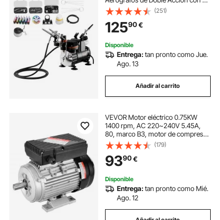
Boquillas, Manguera, Pinturas
(251)
Acrílicas, Pincel, Kit de Pintura para
125
90
€
Decoración de Tartas, Maquetas,
Uñas
Disponible
Entrega:
tan pronto como Jue.
Ago. 13
Añadir al carrito
VEVOR Motor eléctrico 0.75KW
1400 rpm, AC 220~240V 5.45A,
80, marco B3, motor de compresor
de aire monofásico, eje con llave de
(179)
19 mm, rotación CW/CCW para
93
90
€
maquinaria agrícola y equipos
generales
Disponible
Entrega:
tan pronto como Mié.
Ago. 12
Añadir al carrito