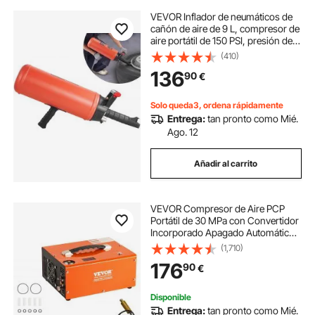
VEVOR Inflador de neumáticos de
cañón de aire de 9 L, compresor de
aire portátil de 150 PSI, presión de
trabajo de 87-116 PSI para tractor,
(410)
camión, ATV, coche y taller de
136
90
€
reparación de automóviles
Solo queda3, ordena rápidamente
Entrega:
tan pronto como Mié.
Ago. 12
Añadir al carrito
VEVOR Compresor de Aire PCP
Portátil de 30 MPa con Convertidor
Incorporado Apagado Automático
CC 12V/CA 230V Motor de 300W
(1,710)
Bomba de Tanque de Paintball sin
176
90
€
Aceite para Pistola de Aire, Tanque
de Buceo
Disponible
Entrega:
tan pronto como Mié.