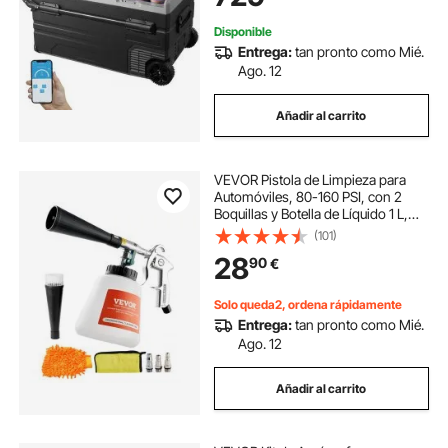
12/24 V CC y 100-240 V CA para
exteriores, campamentos
Disponible
Entrega:
tan pronto como Mié.
Ago. 12
Añadir al carrito
VEVOR Pistola de Limpieza para
Automóviles, 80-160 PSI, con 2
Boquillas y Botella de Líquido 1 L,
Elimina la Suciedad y el Polvo de la
(101)
Superficie, para Compresor de Aire
28
90
€
NPT, 315 x 225 x 130 mm
Solo queda2, ordena rápidamente
Entrega:
tan pronto como Mié.
Ago. 12
Añadir al carrito