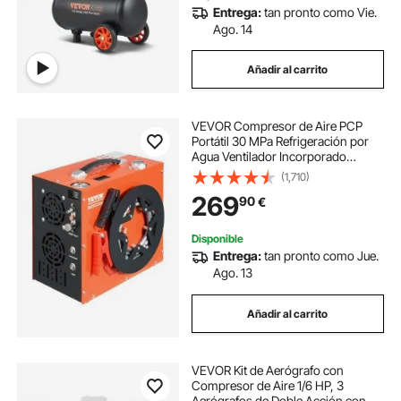
Entrega:
tan pronto como Vie.
Ago. 14
Añadir al carrito
VEVOR Compresor de Aire PCP
Portátil 30 MPa Refrigeración por
Agua Ventilador Incorporado
Apagado Automático Compresor
(1,710)
de Tanque de Paintball DC 12 V / AC
269
90
€
230 V para Pistola de Aire Tanque
de Buceo
Disponible
Entrega:
tan pronto como Jue.
Ago. 13
Añadir al carrito
VEVOR Kit de Aerógrafo con
Compresor de Aire 1/6 HP, 3
Aerógrafos de Doble Acción con 3