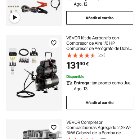
Ago. 12
Añadir al carrito
VEVOR Kit de Aerógrafo con
Compresor de Aire 1/6 HP
Compresor de Aerógrafo de Doble
Acción con Boquilla, Manguera, 24
(251)
Pinturas Acrílicas, Kit de Pintura
131
90
€
para Decoración de Tartas,
Maquetas, Uñas
Disponible
Entrega:
tan pronto como Jue.
Ago. 13
Añadir al carrito
VEVOR Compresor
Compactadoras Agregado 2,2kW-
3kW Cabezal de la Bomba del
Compresor de Aire 1300rpm