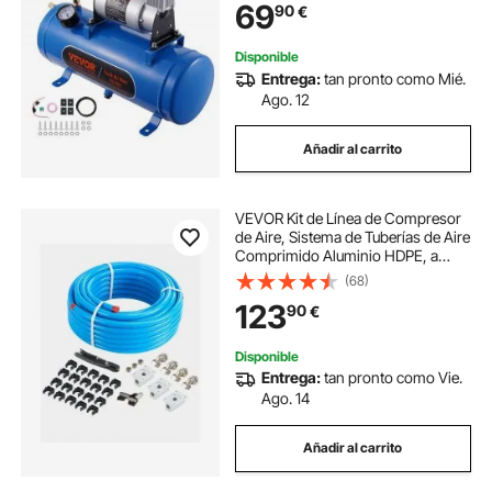
69
90
€
Vehículos de 12 V Trenes Barcos
Coches Taller
Disponible
Entrega:
tan pronto como Mié.
Ago. 12
Añadir al carrito
VEVOR Kit de Línea de Compresor
de Aire, Sistema de Tuberías de Aire
Comprimido Aluminio HDPE, a
Prueba Fugas, Resistente a la
(68)
Presión y Fácil Instalar, para
123
90
€
Talleres de Garajes, Azul, Ø 475 x
200 mm
Disponible
Entrega:
tan pronto como Vie.
Ago. 14
Añadir al carrito