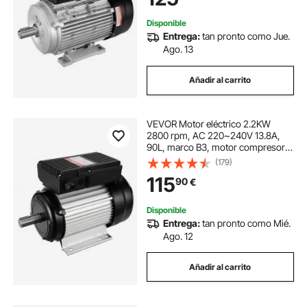
generales
Disponible
Entrega:
tan pronto como Jue.
Ago. 13
Añadir al carrito
VEVOR Motor eléctrico 2.2KW
2800 rpm, AC 220~240V 13.8A,
90L, marco B3, motor compresor
de aire monofásico, eje con llave de
(179)
24 mm, rotación CW/CCW para
115
90
€
maquinaria agrícola y equipos
generales
Disponible
Entrega:
tan pronto como Mié.
Ago. 12
Añadir al carrito