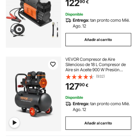
122
90
€
de 12 V y 150 PSI con adaptadores
para camiones, automóviles, SUV,
vehículos 4x4 y vehículos
Disponible
recreativos
Entrega:
tan pronto como Mié.
Ago. 12
Añadir al carrito
VEVOR Compresor de Aire
Silencioso de 18 L Compresor de
Aire sin Aceite 900 W Presión
Máxima de 3,5 Mpa Motor sin
(932)
Aceite 70 dB para Reparación de
127
90
€
Automóviles Inflado de Neumáticos
Pintura a Pistola
Disponible
Entrega:
tan pronto como Mié.
Ago. 12
Añadir al carrito