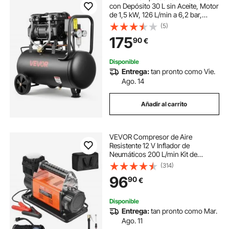
con Depósito 30 L sin Aceite, Motor
de 1,5 kW, 126 L/min a 6,2 bar,
Presión Máxima 8 bar, con Ruedas
(5)
para Reparación, Taller, Garaje,
175
90
€
Inflado y Herramientas Neumáticas
Disponible
Entrega:
tan pronto como Vie.
Ago. 14
Añadir al carrito
VEVOR Compresor de Aire
Resistente 12 V Inflador de
Neumáticos 200 L/min Kit de
Inflador de Neumáticos 10,3 Bar
(314)
Bomba de Aire Todoterreno con
96
90
€
Adaptadores, Manómetro, para
Camiones, Coches, SUV, RV
Disponible
Entrega:
tan pronto como Mar.
Ago. 11