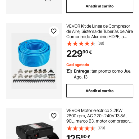
Añadir al carrito
VEVOR Kit de Línea de Compresor
de Aire, Sistema de Tuberías de Aire
Comprimido Aluminio HDPE, a
Prueba Fugas, Resistente a la
(68)
Presión y Fácil Instalar, para
229
90
€
Talleres de Garajes, Azul, Ø 590 x
300 mm
Casi agotado
Entrega:
tan pronto como Jue.
Ago. 13
Añadir al carrito
VEVOR Motor eléctrico 2.2KW
2800 rpm, AC 220~240V 13.8A,
90L, marco B3, motor compresor
de aire monofásico, eje con llave de
(179)
24 mm, rotación CW/CCW para
125
90
€
maquinaria agrícola y equipos