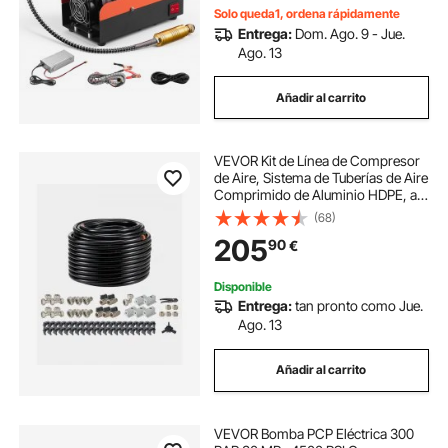
Solo queda1, ordena rápidamente
Entrega:
Dom. Ago. 9 - Jue.
Ago. 13
Añadir al carrito
VEVOR Kit de Línea de Compresor
de Aire, Sistema de Tuberías de Aire
Comprimido de Aluminio HDPE, a
Prueba de Fugas y Fácil de Instalar,
(68)
para Talleres de Garajes, Negro,
205
90
€
200 PSI, Ø 515 x 325 mm
Disponible
Entrega:
tan pronto como Jue.
Ago. 13
Añadir al carrito
VEVOR Bomba PCP Eléctrica 300