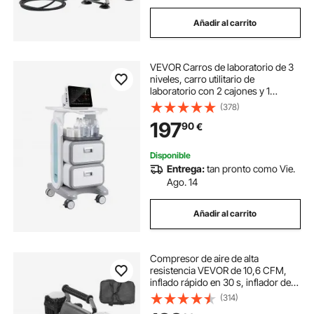
Añadir al carrito
VEVOR Carros de laboratorio de 3
niveles, carro utilitario de
laboratorio con 2 cajones y 1
bandeja superior, carro médico
(378)
móvil con material ABS, carro
197
90
€
rodante de laboratorio con 4 ruedas
silenciosas para laboratorio, clínica,
hospital, salón, blanco
Disponible
Entrega:
tan pronto como Vie.
Ago. 14
Añadir al carrito
Compresor de aire de alta
resistencia VEVOR de 10,6 CFM,
inflado rápido en 30 s, inflador de
neumáticos portátil de doble
(314)
cilindro, bomba de aire todoterreno