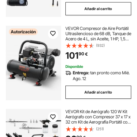
Añadir al carrito
VEVOR Compresor de Aire Portátil
Autorización
Ultrasilencioso de 68 dB, Tanque de
Acero de 4 L, sin Aceite, 1 HP, 1,5
CFM, 7 Bar y Presión Máxima de
(932)
120 PSI, para Reparación de
101
90
€
Automóviles, 375 x 345 x 330 mm
Disponible
Entrega:
tan pronto como Mié.
Ago. 12
Añadir al carrito
VEVOR Kit de Aerógrafo 120 W Kit
Aerógrafo con Compresor 37 x 17 x
32 cm Kit de Aerografía Portátil con
Mayor Presión, Excelente
(251)
Compatibilidad y Certificado