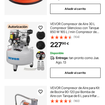
Añadir al carrito
VEVOR Compresor de Aire 30 L
Autorización
Compresor Silencioso con Tanque
850 W 165 L / min Compresor de
Aire Portátil para Reparación del
(104)
Hogar, Inflado de Neumáticos,
227
90
€
Limpieza de Suelos Radiantes
Disponible
Entrega:
tan pronto como Jue.
Ago. 13
Añadir al carrito
VEVOR Compresor de Aire para Kit
de Bocina 90-120 psi Bomba de
Aire con Tanque de 6 L para Inflar
Neumáticos Colchones de Aire
(160)
Compatible con Todos los