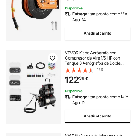
Garaje
Disponible
Entrega:
tan pronto como Vie.
Ago. 14
Añadir al carrito
VEVOR Kit de Aerógrafo con
Compresor de Aire 1/6 HP con
Tanque 3 Aerógrafos de Doble
Acción con 3 Boquillas, Manguera,
(251)
6 Pinturas Acrílicas, Kit de Pintura
122
90
€
para Decoración de Tartas,
Maquetas, Uñas
Disponible
Entrega:
tan pronto como Mié.
Ago. 12
Añadir al carrito
VEVOR Carrete de Manguera de