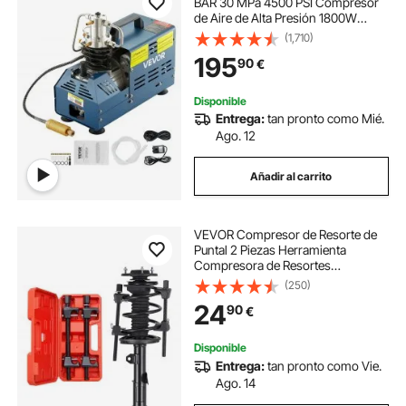
BAR 30 MPa 4500 PSI Compresor
de Aire de Alta Presión 1800W
Bomba de Aire de Alta Presión
(1,710)
37x18x40 cm Apagado
195
90
€
Manualmente, Separador de Agua y
Aceite para Tanque de Buceo
Disponible
Entrega:
tan pronto como Mié.
Ago. 12
Añadir al carrito
VEVOR Compresor de Resorte de
Puntal 2 Piezas Herramienta
Compresora de Resortes
Helicoidales con Rango de 256 mm
(250)
Compatible con Llaves
24
90
€
Hexagonales de 22 mm para Autos,
Camiones, Motocicletas, negro
Disponible
Entrega:
tan pronto como Vie.
Ago. 14