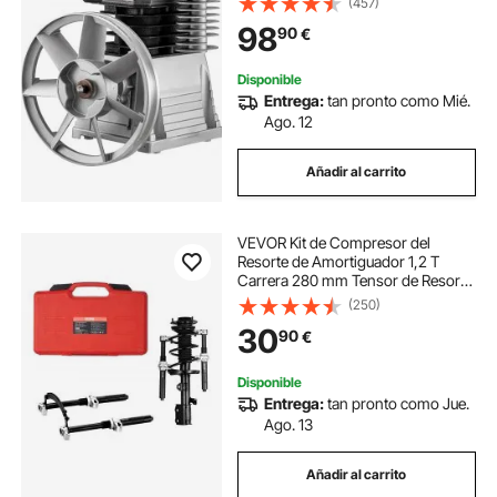
(457)
Cabezal de Compresor de Aire de
98
90
€
Material de Aluminio para Industrias
Químicas Electrónicas Textiles
Disponible
Entrega:
tan pronto como Mié.
Ago. 12
Añadir al carrito
VEVOR Kit de Compresor del
Resorte de Amortiguador 1,2 T
Carrera 280 mm Tensor de Resorte
de Acero 1 Par con Caja de
(250)
Herramientas y Soporte de
30
90
€
Seguridad para Desmontar
Resortes de Suspensión de Coches
Disponible
Entrega:
tan pronto como Jue.
Ago. 13
Añadir al carrito