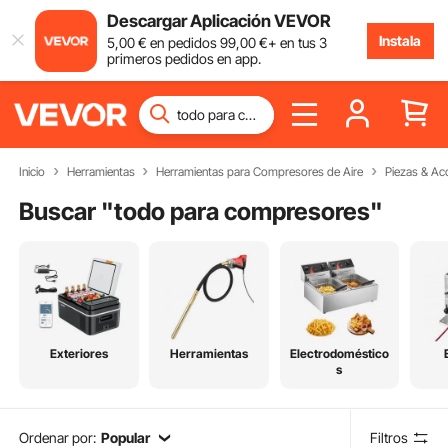
Descargar Aplicación VEVOR
Instala
5
,00
€
en pedidos
99
,00
€
+ en tus 3
primeros pedidos en app.
Inicio
Herramientas
Herramientas para Compresores de Aire
Piezas & Ac
Buscar "
todo para compresores
"
Exteriores
Herramientas
Electrodoméstico
s
Ordenar por:
Popular
Filtros