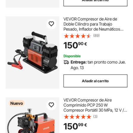
VEVOR Compresor de Aire de
Doble Cilindro para Trabajo
Pesado, Inflador de Neumáticos
Portátil con Parada Automática 300
(89)
L/min, con Pantalla Digital LCD y
150
90
€
Adaptadores para Camiones,
Coches, SUV
Disponible
Entrega:
tan pronto como Jue.
Ago. 13
Añadir al carrito
VEVOR Compresor de Aire
Nuevo
Comprimido PCP 250 W
Compresor Portátil 30 MPa, 12 V /
230 V CA, con Convertidor de 500
(3)
W, Manómetro y Refrigeración por
150
99
€
Aire para Rifles PCP, Paintball y
Botellas de Buceo