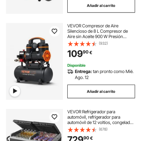
Añadir al carrito
nevera para vehiculos con compresor
VEVOR Compresor de Aire
nevera de vehiculo compresor
Silencioso de 8 L Compresor de
Aire sin Aceite 900 W Presión
Máxima de 3,5 Mpa Motor sin
(932)
compresor para pcp 300 bar
Aceite 70 dB para Reparación de
109
90
€
Automóviles Inflado de Neumáticos
Pintura a Pistola
compresor alta presion pcp
Disponible
Entrega:
tan pronto como Mié.
Ago. 12
compresor pcp 300 bares
Añadir al carrito
compresores pcp 300 bares
VEVOR Refrigerador para
compresor pcp 300 bar
automóvil, refrigerador para
automóvil de 12 voltios, congelador
portátil de doble zona de 115 L con
(678)
ruedas y asa, -4 ℉ - 68 ℉,
729
90
€
refrigerador con compresor de