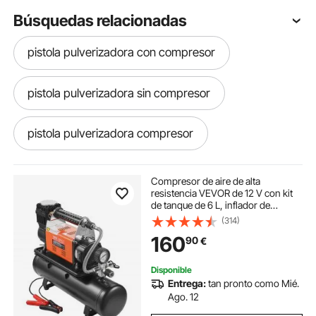
Búsquedas relacionadas
pistola pulverizadora con compresor
pistola pulverizadora sin compresor
pistola pulverizadora compresor
compresor 300
Compresor de aire de alta
resistencia VEVOR de 12 V con kit
de tanque de 6 L, inflador de
como hacer que un compresor tenga mas presion
neumáticos portátil de 6,35 CFM,
(314)
compresor de aire todoterreno de
160
90
€
150 PSI con inflador de neumáticos
con manómetro digital para
presión compresor
compresor de presion
camiones, automóviles, SUV,
Disponible
vehículos 4 x 4, vehículos
Entrega:
tan pronto como Mié.
recreativos
compresor presion
Ago. 12