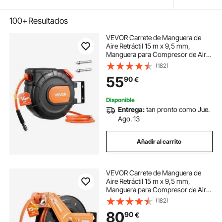
100+
Resultados
VEVOR Carrete de Manguera de
Aire Retráctil 15 m x 9,5 mm,
Manguera para Compresor de Aire
Presión Máxima de 300 PSI, con
(182)
Entrada de 1 m, Montaje en Techo o
55
90
€
Pared Giratorio de 180°, para Garaje
Disponible
Entrega:
tan pronto como Jue.
Ago. 13
Añadir al carrito
VEVOR Carrete de Manguera de
Aire Retráctil 15 m x 9,5 mm,
Manguera para Compresor de Aire
Presión Máxima de 300 PSI, con
(182)
Entrada de 1 m, Brazo Único para
80
90
€
Montaje en Techo o Pared, para