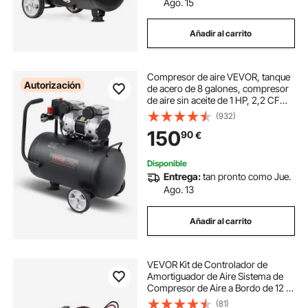
Ago. 15
Añadir al carrito
Compresor de aire VEVOR, tanque
Autorización
de acero de 8 galones, compresor
de aire sin aceite de 1 HP, 2,2 CFM a
90 PSI y presión máxima de 120
(932)
PSI, compresor portátil
150
90
€
ultrasilencioso de 80 dB, para
reparación de automóviles, inflado
de neumáticos, pintura en aerosol
Disponible
Entrega:
tan pronto como Jue.
Ago. 13
Añadir al carrito
VEVOR Kit de Controlador de
Amortiguador de Aire Sistema de
Compresor de Aire a Bordo de 12 V
100 PSI Kit de Compresor de
(81)