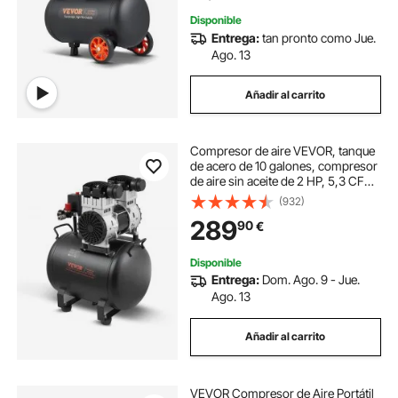
Disponible
Entrega:
tan pronto como Jue.
Ago. 13
Añadir al carrito
Compresor de aire VEVOR, tanque
de acero de 10 galones, compresor
de aire sin aceite de 2 HP, 5,3 CFM
a 90 PSI y presión máxima de 125
(932)
PSI, compresor portátil
289
90
€
ultrasilencioso de 78 dB, para
reparación de automóviles, inflado
de neumáticos, pintura en aerosol
Disponible
Entrega:
Dom. Ago. 9 - Jue.
Ago. 13
Añadir al carrito
VEVOR Compresor de Aire Portátil