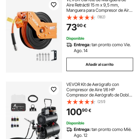
Aire Retráctil 15 m x 9,5 mm,
Manguera para Compresor de Aire
Presión Máxima de 300 PSI, con
(182)
Entrada de 1 m, Montaje en Techo o
73
90
€
Pared Giratorio de 180° para
Talleres
Disponible
Entrega:
tan pronto como Vie.
Ago. 14
Añadir al carrito
VEVOR Kit de Aerógrafo con
Compresor de Aire 1/6 HP
Compresor de Aerógrafo de Doble
Acción con 3 Boquillas, Manguera,
(251)
4 Pinturas Acrílicas, Kit de Pintura
100
90
€
para Decoración de Tartas,
Maquetas, Uñas
Disponible
Entrega:
tan pronto como Mié.
Ago. 12