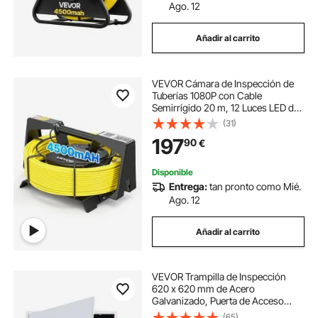
Ago. 12
Añadir al carrito
VEVOR Cámara de Inspección de
Tuberías 1080P con Cable
Semirrígido 20 m, 12 Luces LED de
3 Niveles, Cámara de Inspección
(31)
Endoscópica, WiFi Inalámbrica,
197
90
€
Batería 4500 mAh para
Alcantarillado Fontanería
Disponible
Entrega:
tan pronto como Mié.
Ago. 12
Añadir al carrito
VEVOR Trampilla de Inspección
620 x 620 mm de Acero
Galvanizado, Puerta de Acceso
para Paneles de Yeso, con Llaves,
(65)