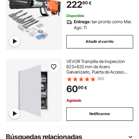
222
90
€
Antivibración para Cincelar
Construcción Fontanería
Disponible
Entrega:
tan pronto como Mar.
Ago. 11
Añadir al carrito
VEVOR Trampilla de Inspección
823x620 mm de Acero
Galvanizado, Puerta de Acceso
para Paneles de Yeso, con Pestillo
(65)
de Destornillador, para Instalación
60
90
€
de Fontanería y Electricidad en
Techos, Blanco
Agotado
Notificarme
Búsquedas relacionadas