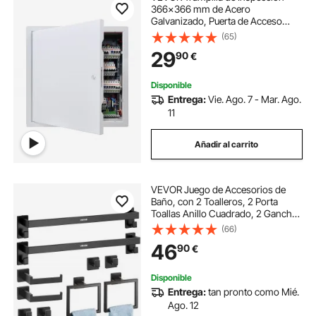
366x366 mm de Acero
Galvanizado, Puerta de Acceso
para Paneles de Yeso, con Pestillo
(65)
de Destornillador, para Instalación
29
90
€
de Fontanería y Electricidad en
Techos, Blanco
Disponible
Entrega:
Vie. Ago. 7 - Mar. Ago.
11
Añadir al carrito
VEVOR Juego de Accesorios de
Baño, con 2 Toalleros, 2 Porta
Toallas Anillo Cuadrado, 2 Ganchos
de 4 Piezas y 2 Portarrollos de
(66)
Papel Higiénico, en Pared, Negro
46
90
€
Mate, 10 uds, 595 x 100 x 80 mm
Disponible
Entrega:
tan pronto como Mié.
Ago. 12