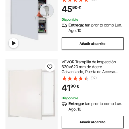
para Instalación de Fontanería y
45
90
€
Electricidad en Techos, Total de
640 x 640 mm
Disponible
Entrega:
tan pronto como Lun.
Ago. 10
Añadir al carrito
VEVOR Trampilla de Inspección
620x620 mm de Acero
Galvanizado, Puerta de Acceso
para Paneles de Yeso, con Pestillo
(92)
de Destornillador, para Instalación
41
90
€
de Fontanería y Electricidad en
Techos, Blanco
Disponible
Entrega:
tan pronto como Lun.
Ago. 10
Añadir al carrito