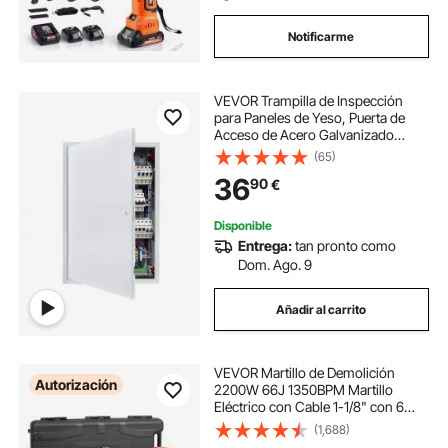
Notificarme
VEVOR Trampilla de Inspección
para Paneles de Yeso, Puerta de
Acceso de Acero Galvanizado
620x417 mm, con Pestillo de
(65)
Destornillador, para Instalación de
36
90
€
Fontanería y Electricidad en
Techos, Blanco
Disponible
Entrega:
tan pronto como
Dom. Ago. 9
Añadir al carrito
VEVOR Martillo de Demolición
Autorización
2200W 66J 1350BPM Martillo
Eléctrico con Cable 1-1/8" con 6
Cinceles Reemplazables Mango
(1,688)
Giratorio 360° Rompe Hormigón