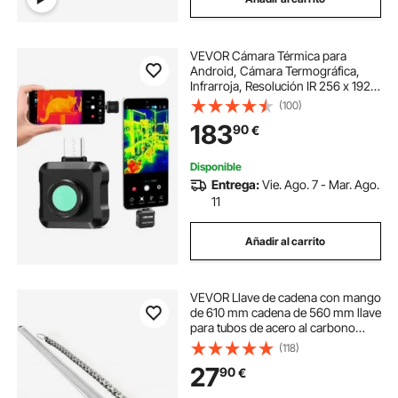
VEVOR Cámara Térmica para
Android, Cámara Termográfica,
Infrarroja, Resolución IR 256 x 192,
Superresolución 512 x 384 TISR, 25
(100)
Hz, Rango -20 a 550 °C para HVAC
183
90
€
Fontanería Inspección Eléctrica
Móvil
Disponible
Entrega:
Vie. Ago. 7 - Mar. Ago.
11
Añadir al carrito
VEVOR Llave de cadena con mango
de 610 mm cadena de 560 mm llave
para tubos de acero al carbono
adecuada para reparación de
(118)
tanques de gasolina fontanería
27
90
€
doméstica mantenimiento de
vehículos