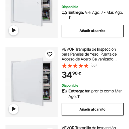
Disponible
Entrega:
Vie. Ago. 7 - Mar. Ago.
11
Añadir al carrito
VEVOR Trampilla de Inspección
para Paneles de Yeso, Puerta de
Acceso de Acero Galvanizado
467,5 mm, con Pestillo de
(65)
Destornillador, para Instalación de
34
90
€
Fontanería y Electricidad en
Techos, Blanco
Disponible
Entrega:
tan pronto como Mar.
Ago. 11
Añadir al carrito
VEVOR Trampilla de Inspección