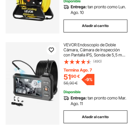
Disponible
Entrega:
tan pronto como Lun.
Ago. 10
Añadir al carrito
VEVOR Endoscopio de Doble
Cámara, Cámara de Inspección
con Pantalla IPS, Sonda de 5,5 mm,
Batería 3000 mAh, Cable de 5 m,
(490)
32 GB, Luces LED, Zoom 8X para
Motores, HVAC, Tuberías,
Termina Ago. 7
Automoción, Fontanería
51
90
€
-
9%
56,90
€
Disponible
Entrega:
tan pronto como Mar.
Ago. 11
Añadir al carrito