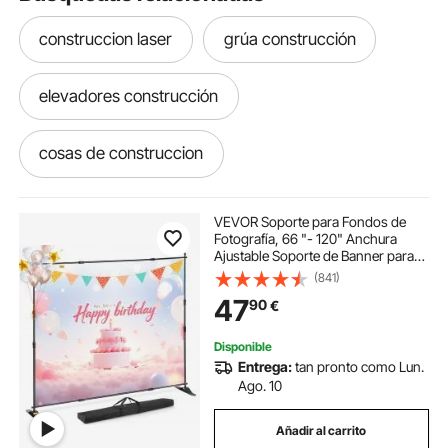
construccion laser
grúa construcción
elevadores construcción
cosas de construccion
paletas construcción
VEVOR Soporte para Fondos de
Fotografía, 66 "- 120" Anchura
Ajustable Soporte de Banner para
elevador para construcción
Telón de Fondo Altura 37 "- 96"
(841)
Negro para Feria Comercial Ligero
47
90
€
Telescópico Ajustable Expositor
cinturones de construcción
Disponible
Entrega:
tan pronto como Lun.
paleta para la construccion
Ago. 10
Añadir al carrito
carretilla para construccion