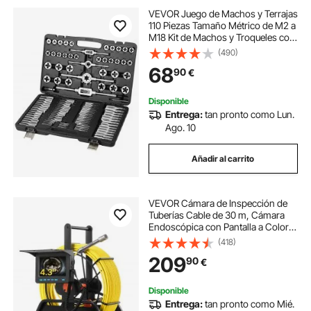
VEVOR Juego de Machos y Terrajas
110 Piezas Tamaño Métrico de M2 a
M18 Kit de Machos y Troqueles con
Maletín de Transporte Portátil
(490)
Herramientas para Construcción
68
90
€
Reparación de Automóvil
Fontanería
Disponible
Entrega:
tan pronto como Lun.
Ago. 10
Añadir al carrito
VEVOR Cámara de Inspección de
Tuberías Cable de 30 m, Cámara
Endoscópica con Pantalla a Color,
Resistente al Agua IP68, con 6 LED,
(418)
Tarjeta de 16 GB, Batería de 4500
209
90
€
mAh, para Alcantarillado Fontanería
Disponible
Entrega:
tan pronto como Mié.