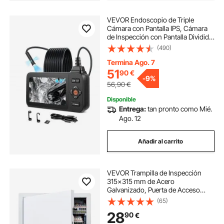
VEVOR Endoscopio de Triple
Cámara con Pantalla IPS, Cámara
de Inspección con Pantalla Dividida,
Sonda de 8 mm, Cable de 5 m,
(490)
Batería 3000 mAh, Luces LED, 32
GB, para Automoción, Motores y
Termina Ago. 7
Fontanería
51
90
€
-
9%
56,90
€
Disponible
Entrega:
tan pronto como Mié.
Ago. 12
Añadir al carrito
VEVOR Trampilla de Inspección
315x315 mm de Acero
Galvanizado, Puerta de Acceso
para Paneles de Yeso, con Pestillo
(65)
de Destornillador, para Instalación
28
90
€
de Fontanería y Electricidad en
Techos, Blanco