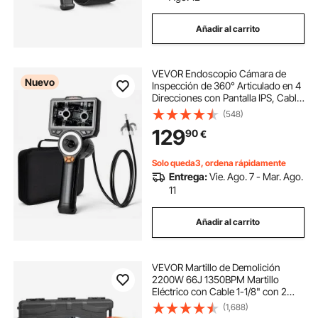
Añadir al carrito
VEVOR Endoscopio Cámara de
Nuevo
Inspección de 360° Articulado en 4
Direcciones con Pantalla IPS, Cable
de 1,5 m, Sonda de 6,2 mm, 32 GB,
(548)
3000 mAh, Luces LED, Zoom
129
90
€
Multinivel, para Fontanería y
Automoción
Solo queda3, ordena rápidamente
Entrega:
Vie. Ago. 7 - Mar. Ago.
11
Añadir al carrito
VEVOR Martillo de Demolición
2200W 66J 1350BPM Martillo
Eléctrico con Cable 1-1/8" con 2
Cinceles Reemplazables Mango
(1,688)
Giratorio 360° Rompe Hormigón