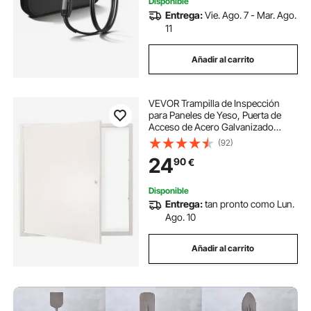
Disponible
Entrega:
Vie. Ago. 7 - Mar. Ago.
11
Añadir al carrito
VEVOR Trampilla de Inspección
para Paneles de Yeso, Puerta de
Acceso de Acero Galvanizado
417x417 mm, con Pestillo de
(92)
Destornillador, para Instalación de
24
90
€
Fontanería y Electricidad en
Techos, Blanco
Disponible
Entrega:
tan pronto como Lun.
Ago. 10
Añadir al carrito