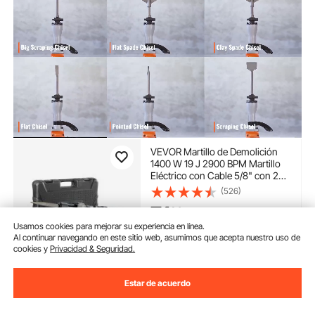
VEVOR Martillo de Demolición
1400 W 19 J 2900 BPM Martillo
Eléctrico con Cable 5/8" con 2
Cinceles Reemplazables Mango
(526)
Giratorio 360° Rompe Hormigón
71
90
€
Antivibración para Cincelar
Construcción Fontanería
Usamos cookies para mejorar su experiencia en línea.
Al continuar navegando en este sitio web, asumimos que acepta nuestro uso de
Disponible
cookies y
Privacidad & Seguridad.
Entrega:
tan pronto como
Lun. Ago. 10
Estar de acuerdo
Añadir al carrito