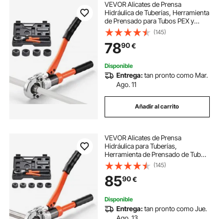
VEVOR Alicates de Prensa
Hidráulica de Tuberías, Herramienta
de Prensado para Tubos PEX y
Aluminio-plástico con 4 Mordazas
(145)
U16, U20, U25, U32 y Estuche,
78
90
€
para Reparación, Instalación de
Fontanería
Disponible
Entrega:
tan pronto como Mar.
Ago. 11
Añadir al carrito
VEVOR Alicates de Prensa
Hidráulica para Tuberías,
Herramienta de Prensado de Tubos
con 5 Mordazas V12, V15, V18,
(145)
V22, V28 y Estuche de Transporte,
85
90
€
para Reparaciones, Instalaciones
de Fontanería
Disponible
Entrega:
tan pronto como Jue.
Ago. 13