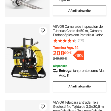
Añadir al carrito
VEVOR Cámara de Inspección de
Tuberías Cable de 50 m, Cámara
Endoscópica con Pantalla a Color,
Resistente al Agua IP68, con 6 LED,
(418)
Tarjeta de 16 GB, Batería de 4500
mAh, para Alcantarillado Fontanería
Termina Ago. 14
208
90
€
-
16%
249,90
€
Disponible
Entrega:
tan pronto como Mar.
Ago. 11
Añadir al carrito
VEVOR Tela para Entrada, Tela
Geotextil No Tejida de 3,0x30,5 m
para Paisajismo Tela para Paisaje