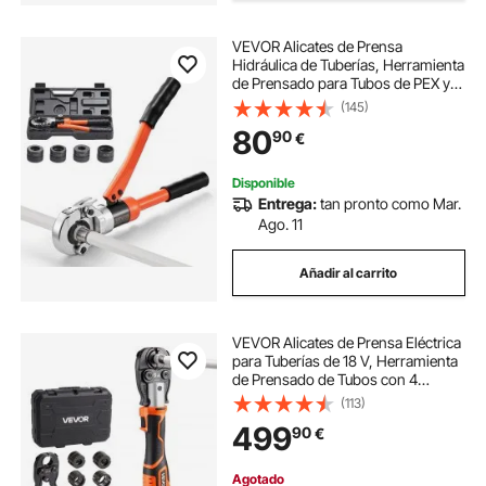
VEVOR Alicates de Prensa
Hidráulica de Tuberías, Herramienta
de Prensado para Tubos de PEX y
Aluminio-plástico con 4 Mordazas
(145)
TH16, TH20, TH26, TH32, para
80
90
€
Reparaciones, Instalaciones de
Fontanería
Disponible
Entrega:
tan pronto como Mar.
Ago. 11
Añadir al carrito
VEVOR Alicates de Prensa Eléctrica
para Tuberías de 18 V, Herramienta
de Prensado de Tubos con 4
Mordazas TH16, TH20, TH26,
(113)
TH32 y 2 baterías de 2 Ah, para
499
90
€
Reparaciones, Instalaciones de
Fontanería
Agotado