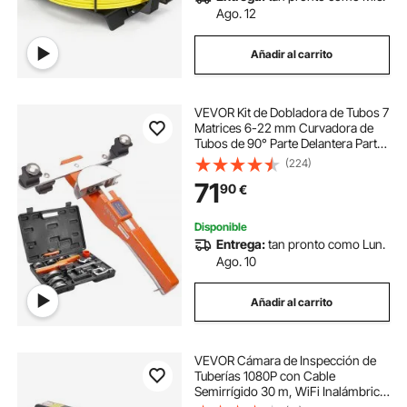
Ago. 12
Añadir al carrito
VEVOR Kit de Dobladora de Tubos 7
Matrices 6-22 mm Curvadora de
Tubos de 90° Parte Delantera Parte
Trasera Herramienta de
(224)
Desbarbado para Fontanería
71
90
€
Calefacción Suelo Refrigeración
Aire acondicionado
Disponible
Entrega:
tan pronto como Lun.
Ago. 10
Añadir al carrito
VEVOR Cámara de Inspección de
Tuberías 1080P con Cable
Semirrígido 30 m, WiFi Inalámbrica,
Cámara de Inspección