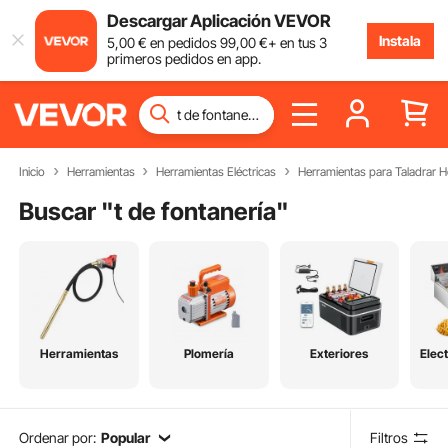
Descargar Aplicación VEVOR
Instala
5
,00
€
en pedidos
99
,00
€
+ en tus 3
primeros pedidos en app.
Inicio
Herramientas
Herramientas Eléctricas
Herramientas para Taladrar 
Buscar "
t de fontanería
"
Herramientas
Plomería
Exteriores
Elec
Ordenar por:
Popular
Filtros