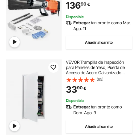
136
90
€
Antivibración para Cincelar
Construcción Fontanería
Disponible
Entrega:
tan pronto como Mar.
Ago. 11
Añadir al carrito
VEVOR Trampilla de Inspección
para Paneles de Yeso, Puerta de
Acceso de Acero Galvanizado
620x315 mm, con Pestillo de
(65)
Destornillador, para Instalación de
33
90
€
Fontanería y Electricidad en
Techos, Blanco
Disponible
Entrega:
tan pronto como
Dom. Ago. 9
Añadir al carrito