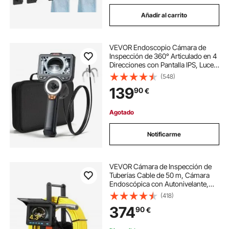
Añadir al carrito
VEVOR Endoscopio Cámara de
Inspección de 360° Articulado en 4
Direcciones con Pantalla IPS, Luces
LED, Sonda de 3,9 mm, 32 GB,
(548)
Cable de 1,5 m, Zoom Multinivel,
139
90
€
3000 mAh, para Fontanería y
Automoción
Agotado
Notificarme
VEVOR Cámara de Inspección de
Tuberías Cable de 50 m, Cámara
Endoscópica con Autonivelante,
Pantalla HD 1080P, Resistente al
(418)
Agua IP68, con 12 LED y Tarjeta de
374
90
€
16 GB para Alcantarillado
Fontanería