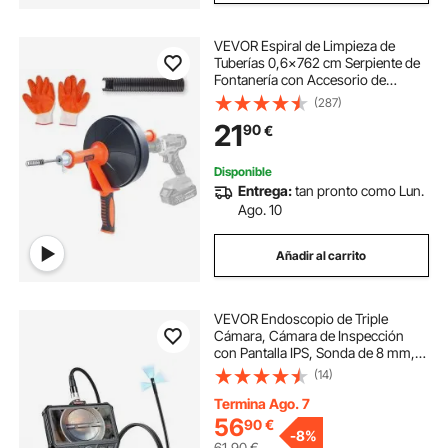
VEVOR Espiral de Limpieza de
Tuberías 0,6x762 cm Serpiente de
Fontanería con Accesorio de
Perforación Desatascador de
(287)
Desagües con Manguera Protectora
21
90
€
y Guantes para Desatascar
Inodoros, Cocina, Baño
Disponible
Entrega:
tan pronto como Lun.
Ago. 10
Añadir al carrito
VEVOR Endoscopio de Triple
Cámara, Cámara de Inspección
con Pantalla IPS, Sonda de 8 mm,
Cable de 1,5 m, 32 GB, Zoom 8X,
(14)
Batería 5000 mAh, Luces LED, para
Motor, Tubería, Automoción,
Termina Ago. 7
Fontanería, HVAC
56
90
€
-
8%
61,90
€