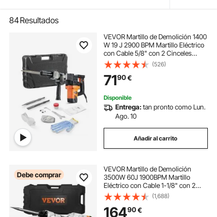
84
Resultados
VEVOR Martillo de Demolición 1400
W 19 J 2900 BPM Martillo Eléctrico
con Cable 5/8" con 2 Cinceles
Reemplazables Mango Giratorio
(526)
360° Rompe Hormigón
71
90
€
Antivibración para Cincelar
Construcción Fontanería
Disponible
Entrega:
tan pronto como Lun.
Ago. 10
Añadir al carrito
VEVOR Martillo de Demolición
Debe comprar
3500W 60J 1900BPM Martillo
Eléctrico con Cable 1-1/8" con 2
Cinceles Reemplazables Mango
(1,688)
Giratorio 360° Rompe Hormigón
164
90
€
Antivibración para Cincelar