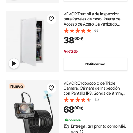
VEVOR Trampilla de Inspección
martillos para construccion
para Paneles de Yeso, Puerta de
Acceso de Acero Galvanizado
747x366 mm, con Pestillo de
(65)
cincel de construcción
Destornillador, para Instalación de
38
90
€
Fontanería y Electricidad en
Techos, Blanco
laser para la construccion
Agotado
Notificarme
cono de construcción
elevador de construcción
VEVOR Endoscopio de Triple
Nuevo
Cámara, Cámara de Inspección
con Pantalla IPS, Sonda de 8 mm,
Cable Ultrarrígido de 10 m, 5000
paleta construccion
(14)
mAh, Zoom 8X, Luces LED, 32 GB,
68
90
€
para Automoción Fontanería Motor
HVAC Tubería
Disponible
Entrega:
tan pronto como Mié.
Ago. 12