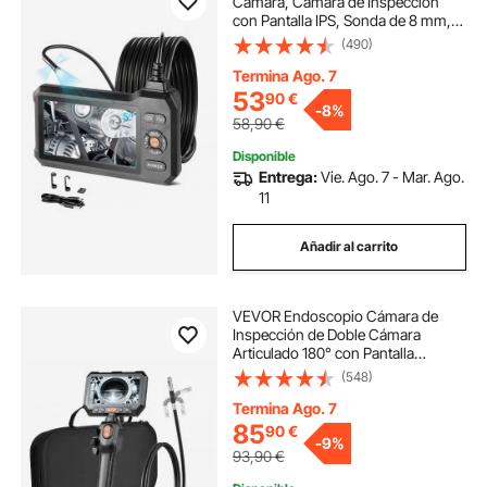
Cámara, Cámara de Inspección
con Pantalla IPS, Sonda de 8 mm,
Cable de 5 m, 32 GB, Batería 3000
(490)
mAh, Luces LED, Zoom 8X para
Motores, HVAC, Tuberías,
Termina Ago. 7
Automoción y Fontanería
53
90
€
-
8%
58,90
€
Disponible
Entrega:
Vie. Ago. 7 - Mar. Ago.
11
Añadir al carrito
VEVOR Endoscopio Cámara de
Inspección de Doble Cámara
Articulado 180° con Pantalla
Dividida IPS, Sonda de 8 mm, Cable
(548)
de 1,5 m, 5000 mAh, 32 GB, Zoom
Multinivel, para Motores,
Termina Ago. 7
Automoción y Fontanería
85
90
€
-
9%
93,90
€