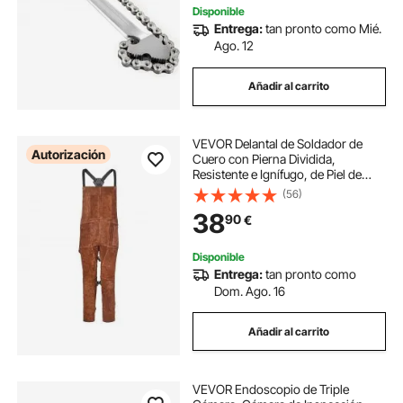
Disponible
Entrega:
tan pronto como Mié.
Ago. 12
Añadir al carrito
VEVOR Delantal de Soldador de
Autorización
Cuero con Pierna Dividida,
Resistente e Ignífugo, de Piel de
Vacuno, para Hombre y Mujer, con
(56)
3 Bolsillos, Ideal para Carpintería,
38
90
€
Jardinería y Herrería, Talla L
Disponible
Entrega:
tan pronto como
Dom. Ago. 16
Añadir al carrito
VEVOR Endoscopio de Triple