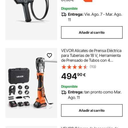
Disponible
Entrega:
Vie. Ago. 7 - Mar. Ago.
11
Añadir al carrito
VEVOR Alicates de Prensa Eléctrica
para Tuberías de 18 V, Herramienta
de Prensado de Tubos con 4
Mordazas U16, U20, U25, U32 y 2
(113)
baterías de 2 Ah, para
494
90
€
Reparaciones, Instalaciones de
Fontanería
Disponible
Entrega:
tan pronto como Mar.
Ago. 11
Añadir al carrito