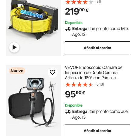
(31)
Endoscópica, 12 Luces LED de 3
219
90
€
Niveles, Batería 4500 mAh para
Fontanería Alcantarillado
Disponible
Entrega:
tan pronto como Mié.
Ago. 12
Añadir al carrito
VEVOR Endoscopio Cámara de
Nuevo
Inspección de Doble Cámara
Articulado 180° con Pantalla
Dividida IPS, Zoom Multinivel, Cable
(548)
de 1,5 m, Sonda de 6,2 mm, 5000
95
90
€
mAh, 32 GB, para Motores
Fontanería y Automoción
Disponible
Entrega:
tan pronto como Jue.
Ago. 13
Añadir al carrito