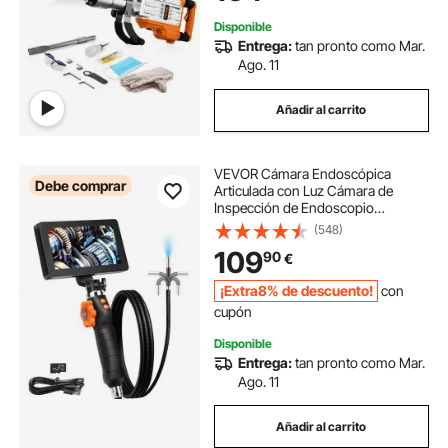
Construcción Fontanería
Disponible
Entrega:
tan pronto como Mar.
Ago. 11
Añadir al carrito
VEVOR Cámara Endoscópica
Debe comprar
Articulada con Luz Cámara de
Inspección de Endoscopio
Articulada Bidireccional Lente de
(548)
6,4mm Pantalla IPS 5" 1080P HD
109
90
€
Zoom 8X 8 Luces LED para Coche,
Fontanería Cable 1,5m
¡Extra8% de descuento!
con
cupón
Disponible
Entrega:
tan pronto como Mar.
Ago. 11
Añadir al carrito