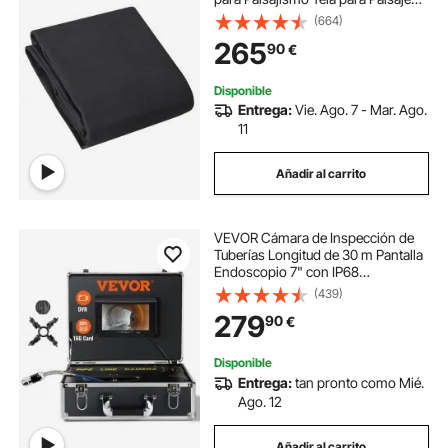
Tela de Drenaje para Tuberías
(664)
Francesas, Tela para Control de
265
90
€
Malezas para Cobertura del Suelo
Disponible
Entrega:
Vie. Ago. 7 - Mar. Ago.
11
Añadir al carrito
VEVOR Cámara de Inspección de
Tuberías Longitud de 30 m Pantalla
Endoscopio 7" con IP68
Impermeable DVR 12 LED Ajustable
(439)
16GB Tarjeta SD 1000TVL para
279
90
€
Tubería Alcantarillado Hogar
Drenaje Fontanería
Disponible
Entrega:
tan pronto como Mié.
Ago. 12
Añadir al carrito