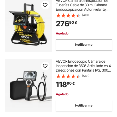
VEVOR Cámara de Inspección de
Tuberías Cable de 30 m, Cámara
Endoscópica con Autonivelante,
Pantalla HD 1080P, Resistente al
(418)
Agua IP68, con 12 LED y Tarjeta de
276
90
€
16 GB para Alcantarillado
Fontanería
Agotado
Notificarme
VEVOR Endoscopio Cámara de
Inspección de 360° Articulado en 4
Direcciones con Pantalla IPS, 3000
mAh, Sonda de 8 mm, 32 GB,
(548)
Cable de 1,5 m, Luces LED, Zoom
118
90
€
Multinivel, para Automoción y
Fontanería
Agotado
Notificarme