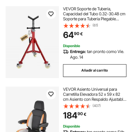
VEVOR Soporte de Tubería,
Capacidad del Tubo 0.32-30.48 cm
Soporte para Tubería Plegable
Cabeza V Altura 50.5-93.5 cm
(61)
Capacidad 400 kg Soporte Alto de
64
90
€
Tubo para Roscado Corte de
Orificio Ranurado
Disponible
Entrega:
tan pronto como Vie.
Ago. 14
Añadir al carrito
VEVOR Asiento Universal para
Carretilla Elevadora 52 x 59 x 82
cm Asiento con Respaldo Ajustable,
Reposabrazos, Reposacabezas y
(407)
Cinturón de Seguridad,
184
90
€
Microinterruptor, para Cortadora de
Césped
Disponible
Entrega:
tan pronto como Sáb.