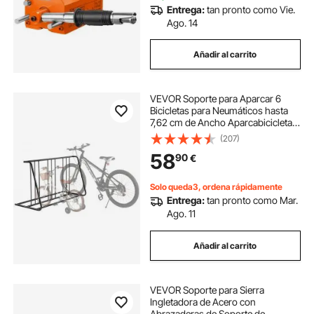
Entrega:
tan pronto como Vie.
Ago. 14
Añadir al carrito
VEVOR Soporte para Aparcar 6
Bicicletas para Neumáticos hasta
7,62 cm de Ancho Aparcabicicletas
de Doble Cara Soporte de Suelo
(207)
para Guardar Bicicletas en Garaje,
58
90
€
Aparcamiento, Interior, Exterior
Solo queda3, ordena rápidamente
Entrega:
tan pronto como Mar.
Ago. 11
Añadir al carrito
VEVOR Soporte para Sierra
Ingletadora de Acero con
Abrazaderas de Soporte de