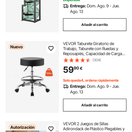
Entrega:
Dom. Ago. 9 - Jue.
Ago. 13
Añadir al carrito
VEVOR Taburete Giratorio de
Nuevo
Trabajo, Taburete con Ruedas y
Reposapiés, Capacidad de Carga
de 226,8 kg, Altura Ajustable,
(304)
Asiento Ergonómico Acolchado y
59
90
€
Tapizado, para Oficina Clínica
Peluquería, Negro
Solo queda4, ordena rápidamente
Entrega:
Dom. Ago. 9 - Jue.
Ago. 13
Añadir al carrito
VEVOR 2 Juegos de Sillas
Autorización
Adirondack de Plástico Plegables y