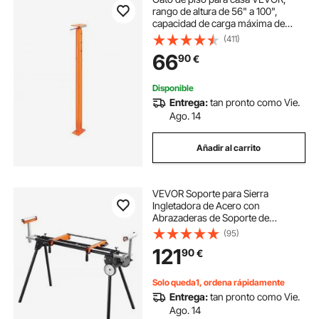
rango de altura de 56" a 100",
capacidad de carga máxima de
18000 lb, poste de gato de sótano
(411)
con viga de soporte ajustable para
66
90
€
nivelación, gato telescópico de
acero con soporte de elevación
para soporte temporal
Disponible
Entrega:
tan pronto como Vie.
Ago. 14
Añadir al carrito
VEVOR Soporte para Sierra
Ingletadora de Acero con
Abrazaderas de Soporte de
Montaje de Una Pieza Carga de
(95)
249,5 kg Altura y Longitud
121
90
€
Ajustables, Soporte para Sierra
Ingletadora Portátil y Plegable
Solo queda1, ordena rápidamente
Entrega:
tan pronto como Vie.
Ago. 14