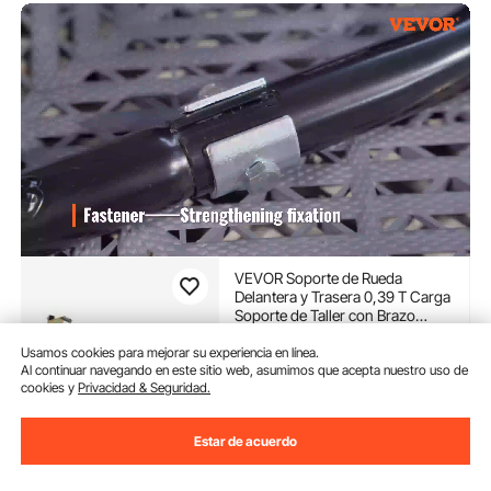
VEVOR Soporte de Rueda
Delantera y Trasera 0,39 T Carga
Soporte de Taller con Brazo
Ajustable Soporte de Rueda de
(1,016)
Acero Elevador de Motocicleta U
Usamos cookies para mejorar su experiencia en línea.
62
90
€
Al continuar navegando en este sitio web, asumimos que acepta nuestro uso de
+ L Doble Cabezal para
cookies y
Privacidad & Seguridad.
Reparación Mantenimiento
Disponible
Entrega:
tan pronto como
Estar de acuerdo
Vie. Ago. 14