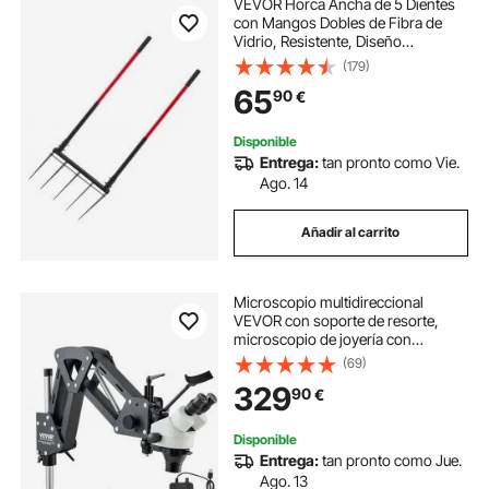
VEVOR Horca Ancha de 5 Dientes
con Mangos Dobles de Fibra de
Vidrio, Resistente, Diseño
Ergonómico en Forma de U,
(179)
Herramienta de Jardinería para
65
90
€
Compostaje, Trasplante y
Aireación, 1370 x 515 mm
Disponible
Entrega:
tan pronto como Vie.
Ago. 14
Añadir al carrito
Microscopio multidireccional
VEVOR con soporte de resorte,
microscopio de joyería con
aumento de 7X-45X, soporte para
(69)
incrustaciones de microjoyas con
329
90
€
luz LED de anillo USB integrada,
microscopio de joyero para
incrustaciones de joyas
Disponible
Entrega:
tan pronto como Jue.
Ago. 13