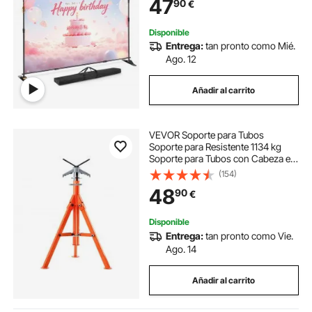
47
90
€
Telescópico Ajustable Expositor
Disponible
Entrega:
tan pronto como Mié.
Ago. 12
Añadir al carrito
VEVOR Soporte para Tubos
Soporte para Resistente 1134 kg
Soporte para Tubos con Cabeza en
V Ajustable en Altura de 690-1320
(154)
mm Soporte Plegable de Acero
48
90
€
para tubos de 1,27-30,48 cm
Disponible
Entrega:
tan pronto como Vie.
Ago. 14
Añadir al carrito