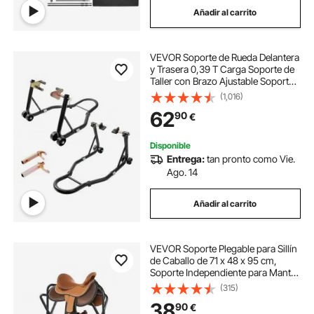
Añadir al carrito
soporte para secadores
VEVOR Soporte de Rueda Delantera
soporte para secador
y Trasera 0,39 T Carga Soporte de
Taller con Brazo Ajustable Soporte
de Rueda de Acero Elevador de
(1,016)
soporte mantenimiento moto
soporte leña
Motocicleta U + L Doble Cabezal
62
90
€
para Reparación Mantenimiento
soporte spa
Disponible
Entrega:
tan pronto como Vie.
Ago. 14
Añadir al carrito
VEVOR Soporte Plegable para Sillín
de Caballo de 71 x 48 x 95 cm,
Soporte Independiente para Mantas
de Caballo Carga de 60 kg, Soporte
(315)
de Acero Resistente para Sillín
38
90
€
Inglés y Occidental, Negro