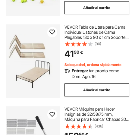
Añadir al carrito
VEVOR Tabla de Litera para Cama
Individual Listones de Cama
Plegables 180 x 90 x 1 cm Soporte
de Colchón de Madera para Cama
(90)
Individual, Soporte Debajo de Las
41
90
€
Tablas de Colchón, 8 PCS, Color
Madera
Solo queda4, ordena rápidamente
Entrega:
tan pronto como
Dom. Ago. 16
Añadir al carrito
VEVOR Máquina para Hacer
Insignias de 32/58/75 mm,
Máquina para Fabricar Chapas 300
Juegos de Botones, Mango
(436)
Ergonómico Reforzado, para Crear
90
€
Insignias, Pines Personalizados,