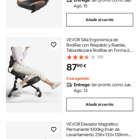
Ago. 15
Añadir al carrito
VEVOR Silla Ergonómica de
Rodillas con Respaldo y Ruedas,
Taburete para Rodillas en Forma de
X con Altura Ajustable y Cojines de
(10)
Espuma Gruesa, Relajarse de
87
90
€
Espalda para Hogar, Oficina, Negro
Casi agotado
Entrega:
tan pronto como Jue.
Ago. 13
Añadir al carrito
VEVOR Elevador Magnético
Permanente 1000kg Imán de
Levantamiento 256x133x139mm