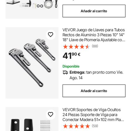
Añadir al carrito
VEVOR Juego de Llaves para Tubos
Rectos de Aluminio 3 Piezas 10" 14"
18" Llave de Plomería Ajustable con
Mandíbula de Alta Resistencia
(88)
Mango Ergonómico Diseño
41
90
€
Colgante para Tuberías de Agua
Disponible
Entrega:
tan pronto como Vie.
Ago. 14
Añadir al carrito
VEVOR Soportes de Viga Ocultos
24 Piezas Soporte de Viga para
Conectar Madera 51x102 mm Placa
de Acero Q235 con Recubrimiento
(59)
en Polvo Soporte de Viga Oculto