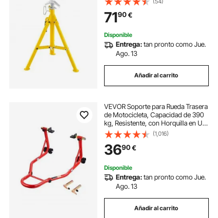
(54)
Plegable
71
90
€
Disponible
Entrega:
tan pronto como Jue.
Ago. 13
Añadir al carrito
VEVOR Soporte para Rueda Trasera
de Motocicleta, Capacidad de 390
kg, Resistente, con Horquilla en U y
L, para Motocicleta, para Suzuki,
(1,016)
Yamaha, Honda y Kawasaki, Color
36
90
€
Rojo, 770 x 540 x 350 mm
Disponible
Entrega:
tan pronto como Jue.
Ago. 13
Añadir al carrito