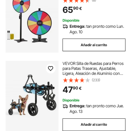
(8)
Borrador de Pizarra, Rueda de
65
90
€
Premio para Juegos Lotería Fiesta
Carnaval
Disponible
Entrega:
tan pronto como Lun.
Ago. 10
Añadir al carrito
VEVOR Silla de Ruedas para Perros
para Patas Traseras, Ajustable,
Ligera, Aleación de Aluminio con
Ruedas Amortiguadoras, para
(233)
Perros con Discapacidad y
47
90
€
Lesiones de hasta 10 kg, Talla XS,
Negro
Disponible
Entrega:
tan pronto como Jue.
Ago. 13
Añadir al carrito