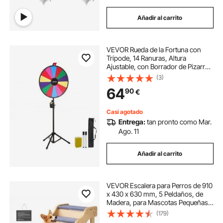
Añadir al carrito
VEVOR Rueda de la Fortuna con
Trípode, 14 Ranuras, Altura
Ajustable, con Borrador de Pizarra y
2 Marcadores, 6 Colores, para
(3)
Fiestas Pub Ferias Carnaval, (450–
64
90
€
600) x (450–600) x (1300–1550)
mm
Casi agotado
Entrega:
tan pronto como Mar.
Ago. 11
Añadir al carrito
VEVOR Escalera para Perros de 910
x 430 x 630 mm, 5 Peldaños, de
Madera, para Mascotas Pequeñas,
Medianas, Grandes y Mayores, Así
(179)
Como para Cachorros de hasta 68