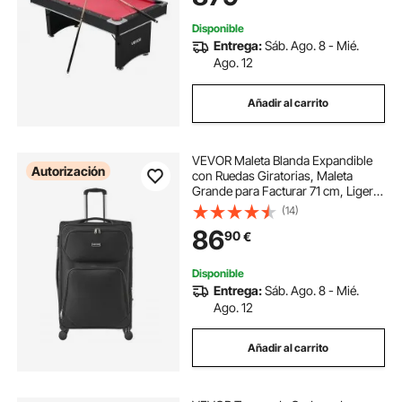
Disponible
Entrega:
Sáb. Ago. 8 - Mié.
Ago. 12
Añadir al carrito
VEVOR Maleta Blanda Expandible
Autorización
con Ruedas Giratorias, Maleta
Grande para Facturar 71 cm, Ligera,
con Bolsillo Expandible con
(14)
Cremallera y Candado TSA,
86
90
€
Duradero, Color Negro, 505 x 340
x 820 mm
Disponible
Entrega:
Sáb. Ago. 8 - Mié.
Ago. 12
Añadir al carrito