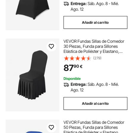
Entrega:
Sáb. Ago. 8 - Mié.
Ago. 12
Añadir al carrito
VEVOR Fundas Sillas de Comedor
30 Piezas, Funda para Sillones
Elástica de Poliéster y Elastano,
para Sillas de Hasta 51 x 45 x 95
(279)
cm, Diseño de Falda, Tela Suave,
87
90
€
para Boda, Fiestas, Banquetes,
Negro
Disponible
Entrega:
Sáb. Ago. 8 - Mié.
Ago. 12
Añadir al carrito
VEVOR Fundas Sillas de Comedor
50 Piezas, Funda para Sillones
Elástica de Poliéster y Elastano,