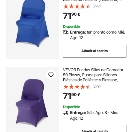
para Sillas de Hasta 45 x 46 x 77
(279)
cm, Tela Suave y Transpirable, para
71
90
€
Boda, Fiestas, Banquetes, Azul
Disponible
Entrega:
tan pronto como Mié.
Ago. 12
Añadir al carrito
VEVOR Fundas Sillas de Comedor
50 Piezas, Funda para Sillones
Elástica de Poliéster y Elastano,
para Sillas de Hasta 45 x 46 x 77
(279)
cm, Tela Suave y Transpirable, para
71
90
€
Boda, Fiestas, Banquetes, Púrpura
Disponible
Entrega:
Sáb. Ago. 8 - Mié.
Ago. 12
Añadir al carrito