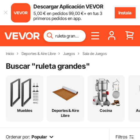
Descargar Aplicación VEVOR
Instala
5
,00
€
en pedidos
99
,00
€
+ en tus 3
primeros pedidos en app.
Inicio
Deportes & Aire Libre
Juegos
Sala de Juegos
Buscar "
ruleta grandes
"
Muebles
Deportes & Aire
Cocina
Au
Libre
Ordenar por:
Popular
Filtros