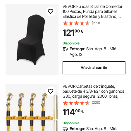
VEVOR Fundas Sillas de Comedor
100 Piezas, Funda para Sillones
Elástica de Poliéster y Elastano,
para Sillas de Hasta 51 x 45 x 95
(279)
cm, Tela Suave y Transpirable, para
121
90
€
Boda, Fiestas, Banquetes, Negro
Disponible
Entrega:
Sáb. Ago. 8 - Mié.
Ago. 12
Añadir al carrito
VEVOR Carpetas de trinquete,
paquete de 4 3/8-1/2" con ganchos
G80, carga segura 12000 libras,
mango antideslizante, bridas de
(220)
cadena de transporte para asegurar
114
90
€
cargas, remolque de camión
Disponible
Entrega:
Sáb. Ago. 8 - Mié.