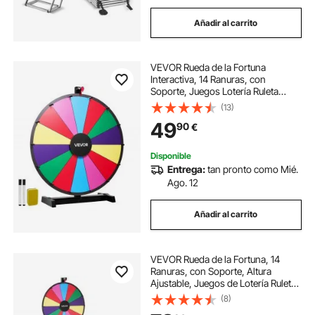
Añadir al carrito
VEVOR Rueda de la Fortuna
Interactiva, 14 Ranuras, con
Soporte, Juegos Lotería Ruleta
Ganadora con Borrador Pizarra, 2
(13)
Marcadores, 6 Colores Brillantes,
49
90
€
para Fiestas, Ferias, 605 x 205 x
695 mm
Disponible
Entrega:
tan pronto como Mié.
Ago. 12
Añadir al carrito
VEVOR Rueda de la Fortuna, 14
Ranuras, con Soporte, Altura
Ajustable, Juegos de Lotería Ruleta
Ganadora con Borrador de Pizarra,
(8)
2 Marcadores, 6 Colores, para