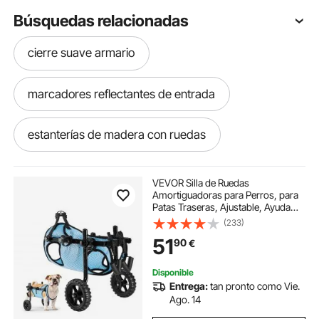
Búsquedas relacionadas
cierre suave armario
marcadores reflectantes de entrada
estanterías de madera con ruedas
juego de puntas de vaso 1 2
VEVOR Silla de Ruedas
Amortiguadoras para Perros, para
Patas Traseras, Ajustable, Ayuda
sillas de oficina con ruedas
para Caminar para Perros
(233)
Discapacitados, Paralizados o
51
90
€
Lesionados de hasta 15 kg, Talla M,
Negro y Azul
sillas con ruedas
Disponible
Entrega:
tan pronto como Vie.
carros auxiliares con ruedas
Ago. 14