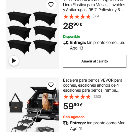
Licra Elástica para Mesas, Lavables
y Antiarrugas, 95 % Poliéster y 5 %
Elastano, para Fiestas, Bodas,
(65)
Banquetes y Festivales, Negro, 6
28
90
€
uds, 183 x 76 x 76 cm
Disponible
Entrega:
tan pronto como Jue.
Ago. 13
Añadir al carrito
Escalera para perros VEVOR para
coches, escalones anchos de 4
escalones para perros, rampa
plegable para perros con superficie
(353)
antideslizante, escalones portátiles
59
90
€
para mascotas de aluminio liviano
para coches, SUV y camiones,
soporta hasta 150 libras
Casi agotado
Entrega:
tan pronto como Mar.
Ago. 11