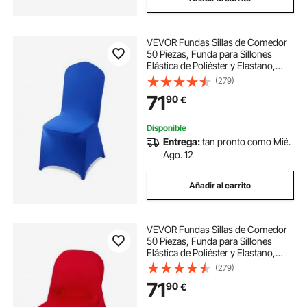
VEVOR Fundas Sillas de Comedor
50 Piezas, Funda para Sillones
Elástica de Poliéster y Elastano,
para Sillas de Hasta 51 x 45 x 95
(279)
cm, Tela Suave y Transpirable, para
71
90
€
Boda, Fiestas, Banquetes, Azul
Disponible
Entrega:
tan pronto como Mié.
Ago. 12
Añadir al carrito
VEVOR Fundas Sillas de Comedor
50 Piezas, Funda para Sillones
Elástica de Poliéster y Elastano,
para Sillas de Hasta 45 x 46 x 77
(279)
cm, Tela Suave y Transpirable, para
71
90
€
Boda, Fiestas, Banquetes, Rojo