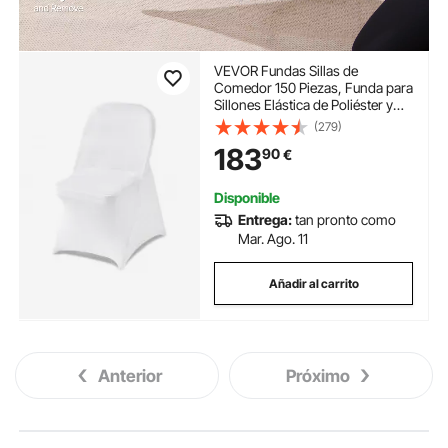
VEVOR Fundas Sillas de
Comedor 150 Piezas, Funda para
Sillones Elástica de Poliéster y
Elastano, para Sillas de Hasta
(279)
45x46x77 cm, Tela Suave y
183
90
€
Transpirable, para Boda, Fiestas,
Banquetes, Blanco
Disponible
Entrega:
tan pronto como
Mar. Ago. 11
Añadir al carrito
Anterior
Próximo