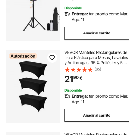
Disponible
Entrega:
tan pronto como Mar.
Ago. 11
Añadir al carrito
VEVOR Manteles Rectangulares de
Autorización
Licra Elástica para Mesas, Lavables
y Antiarrugas, 95 % Poliéster y 5 %
Elastano, para Fiestas, Bodas,
(65)
Banquetes y Festivales, Negro, 3
21
90
€
uds, 183 x 76 x 76 cm
Disponible
Entrega:
tan pronto como Mar.
Ago. 11
Añadir al carrito
VEVOR Manteles Rectangulares de