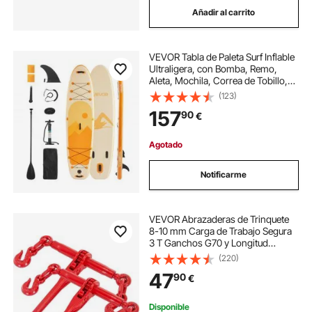
Añadir al carrito
ruedas giratorias con vástago
VEVOR Tabla de Paleta Surf Inflable
carrito de apoyo con ruedas
Ultraligera, con Bomba, Remo,
Aleta, Mochila, Correa de Tobillo,
Correa, Plataforma Antideslizante
(123)
juego de vasos impacto 1 2
para Jóvenes y Adultos, 335,2 x
157
90
€
83,8 x 15,2 cm, Amarillo
carro transporte con ruedas
Agotado
Notificarme
carro con ruedas globo para playa
bandeja ruedas taller
VEVOR Abrazaderas de Trinquete
8-10 mm Carga de Trabajo Segura
3 T Ganchos G70 y Longitud
Ajustable para Cadenas Amarre de
ruedas giratorias para banco
bing pong
(220)
Carga para Industria, Transporte,
47
90
€
Remolque, 2 Piezas, Rojo
Disponible