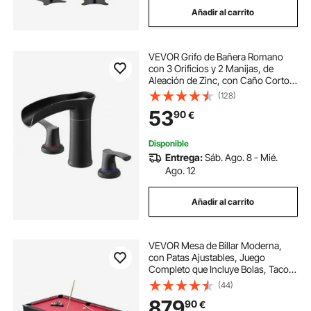
Añadir al carrito
VEVOR Grifo de Bañera Romano
con 3 Orificios y 2 Manijas, de
Aleación de Zinc, con Caño Corto
para Montaje en Cubierta, para
(128)
Lavar Mascotas y Bañar a Adultos,
53
90
€
Color Negro Mate, 160 x 57 x 225
mm
Disponible
Entrega:
Sáb. Ago. 8 - Mié.
Ago. 12
Añadir al carrito
VEVOR Mesa de Billar Moderna,
con Patas Ajustables, Juego
Completo que Incluye Bolas, Tacos,
Soporte, Tiza y Cepillo, a Salas de
(44)
Juegos y Recreativas, Negro, con
879
90
€
Paño Rojo, 1835 x 1047 x 770 mm