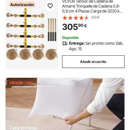
VEVOR Tensor de Cadena de
Autorización
Amarre Trinquete de Cadena 0,8-
0,9 cm 4 Piezas Carga de 3220 kg
Carpeta de Carga con Trinquete
(554)
Mango Antideslizante para
305
90
€
Asegurar Cargas, Transporte,
Remolques de Camión
Disponible
Entrega:
tan pronto como Sáb.
Ago. 15
Añadir al carrito