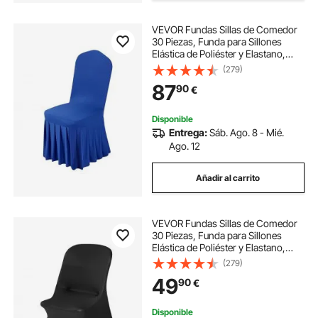
VEVOR Fundas Sillas de Comedor
30 Piezas, Funda para Sillones
Elástica de Poliéster y Elastano,
para Sillas de Hasta 51 x 45 x 95
(279)
cm, Diseño de Falda, Tela Suave,
87
90
€
para Boda, Fiestas, Banquetes, Azul
Disponible
Entrega:
Sáb. Ago. 8 - Mié.
Ago. 12
Añadir al carrito
VEVOR Fundas Sillas de Comedor
30 Piezas, Funda para Sillones
Elástica de Poliéster y Elastano,
para Sillas de Hasta 46 x 50 x 86
(279)
cm, Tela Suave y Transpirable, para
49
90
€
Boda, Fiestas, Banquetes, Negro
Disponible