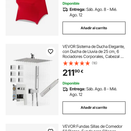
Disponible
Entrega:
Sáb. Ago. 8 - Mié.
Ago. 12
Añadir al carrito
VEVOR Sistema de Ducha Elegante,
con Ducha de Lluvia de 25 cm, 6
Rociadores Corporales, Cabezal de
Lluvia Giratorio 3 Funciones,
(16)
Válvula de Latón y Kit de
211
90
€
Embellecedor, Cromado, Estilo
Moderno
Disponible
Entrega:
Sáb. Ago. 8 - Mié.
Ago. 12
Añadir al carrito
VEVOR Fundas Sillas de Comedor