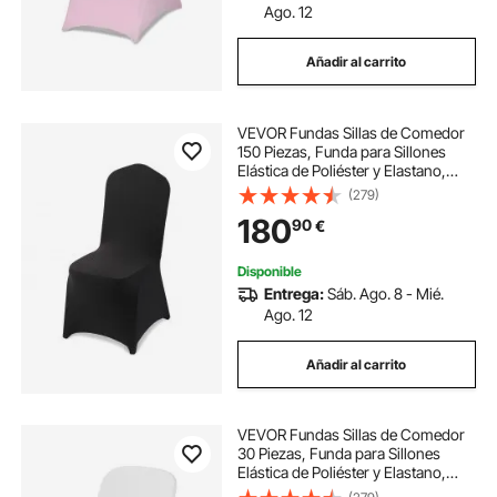
Ago. 12
Añadir al carrito
VEVOR Fundas Sillas de Comedor
150 Piezas, Funda para Sillones
Elástica de Poliéster y Elastano,
para Sillas de Hasta 51 x 45 x 95
(279)
cm, Tela Suave y Transpirable, para
180
90
€
Boda, Fiestas, Banquetes, Negro
Disponible
Entrega:
Sáb. Ago. 8 - Mié.
Ago. 12
Añadir al carrito
VEVOR Fundas Sillas de Comedor
30 Piezas, Funda para Sillones
Elástica de Poliéster y Elastano,
para Sillas de Hasta 46 x 50 x 86