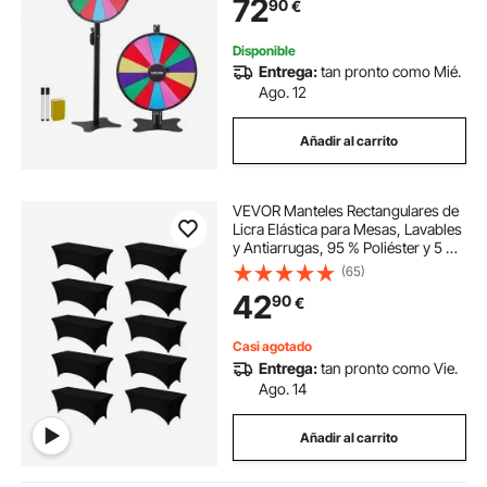
72
90
€
Fiestas, Ferias, 605 x 300 x 1510
mm
Disponible
Entrega:
tan pronto como Mié.
Ago. 12
Añadir al carrito
VEVOR Manteles Rectangulares de
Licra Elástica para Mesas, Lavables
y Antiarrugas, 95 % Poliéster y 5 %
Elastano, para Fiestas, Bodas,
(65)
Banquetes y Festivales, Negro, 10
42
90
€
uds, 183 x 76 x 76 cm
Casi agotado
Entrega:
tan pronto como Vie.
Ago. 14
Añadir al carrito