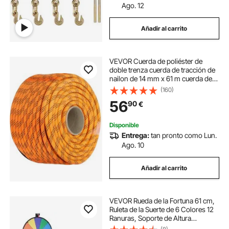
Ago. 12
Añadir al carrito
VEVOR Cuerda de poliéster de
doble trenza cuerda de tracción de
nailon de 14 mm x 61 m cuerda de
tracción de poliéster de alta
(160)
resistencia para arbolistas,
56
90
€
jardinería, marina, actividades
diarias
Disponible
Entrega:
tan pronto como Lun.
Ago. 10
Añadir al carrito
VEVOR Rueda de la Fortuna 61 cm,
Ruleta de la Suerte de 6 Colores 12
Ranuras, Soporte de Altura
Ajustable, con 2 Rotuladores y