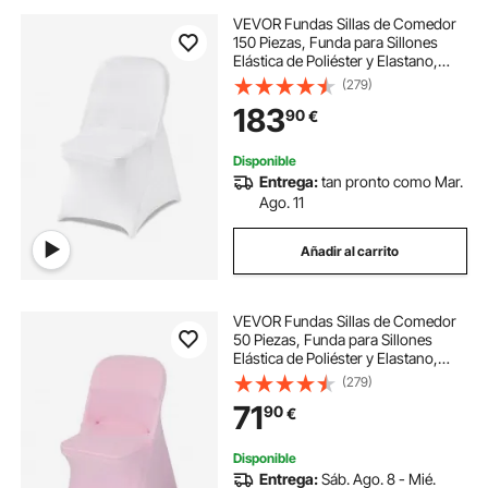
VEVOR Fundas Sillas de Comedor
150 Piezas, Funda para Sillones
Elástica de Poliéster y Elastano,
para Sillas de Hasta 45x46x77 cm,
(279)
Tela Suave y Transpirable, para
183
90
€
Boda, Fiestas, Banquetes, Blanco
Disponible
Entrega:
tan pronto como Mar.
Ago. 11
Añadir al carrito
VEVOR Fundas Sillas de Comedor
50 Piezas, Funda para Sillones
Elástica de Poliéster y Elastano,
para Sillas de Hasta 45 x 46 x 77
(279)
cm, Tela Suave y Transpirable, para
71
90
€
Boda, Fiestas, Banquetes, Rosa
Disponible
Entrega:
Sáb. Ago. 8 - Mié.