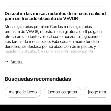
Descubra las mesas rodantes de máxima calidad
para un fresado eficiente de VEVOR
Mesas giratorias premium Con las mesas giratorias
premium de VEVOR, nuestra mesa giratoria de 6 pulgadas
ofrece un uso tanto vertical como horizontal, agilizando
sus tareas de mecanizado. Fabricada en hierro fundido
duradero, se destaca por su absorción de impactos y
resistencia al calor. Con una placa de indexación de
precisión de 360 grados, proporciona resultados precisos
y exactos en todo momento. ¡Los diales ajustables
Ver más
garantizan un funcionamiento sin complicaciones! Puede
controlar fácilmente los movimientos. Perfecta para
diferentes necesidades de fresado, que incluyen
Búsquedas recomendadas
taladrado, corte y refrentado de puntos. Con un diseño
cuidadoso y materiales duraderos, nuestros socios de
mesas giratorias son su socio confiable en cada taller.
magnetic juego
juegos los gatos
juego girator
Beneficios de utilizar mesas rodantes
Funciones clave