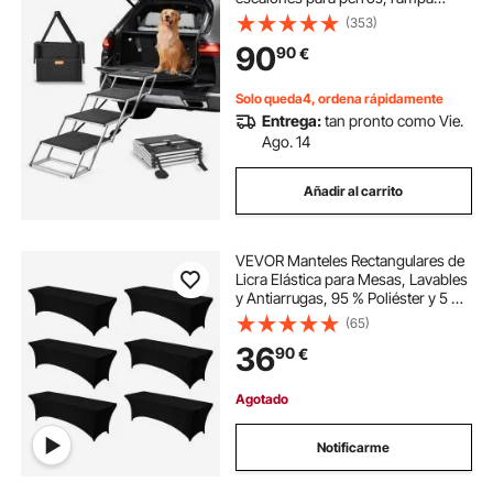
plegable para perros con superficie
(353)
antideslizante, escalones portátiles
90
90
€
para mascotas de aluminio liviano
para coches, SUV y camiones,
soporta hasta 250 libras
Solo queda4, ordena rápidamente
Entrega:
tan pronto como Vie.
Ago. 14
Añadir al carrito
VEVOR Manteles Rectangulares de
Licra Elástica para Mesas, Lavables
y Antiarrugas, 95 % Poliéster y 5 %
Elastano, para Fiestas, Bodas,
(65)
Banquetes y Festivales, Negro, 6
36
90
€
uds, 244 x 76 x 76 cm
Agotado
Notificarme