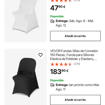
(279)
cm, Tela Suave y Transpirable, para
47
90
€
Boda, Fiestas, Banquetes, Blanco
Disponible
Entrega:
Sáb. Ago. 8 - Mié.
Ago. 12
Añadir al carrito
VEVOR Fundas Sillas de Comedor
150 Piezas, Funda para Sillones
Elástica de Poliéster y Elastano,
para Sillas de Hasta 45 x 46 x 77
(279)
cm, Tela Suave y Transpirable, para
183
90
€
Boda, Fiestas, Banquetes, Negro
Disponible
Entrega:
tan pronto como Mar.
Ago. 11
Añadir al carrito