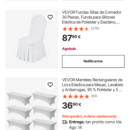
VEVOR Fundas Sillas de Comedor
30 Piezas, Funda para Sillones
Elástica de Poliéster y Elastano,
para Sillas de Hasta 51 x 45 x 95
(279)
cm, Diseño de Falda, Tela Suave,
87
90
€
para Fiestas, Banquetes, Blanco
Agotado
Notificarme
VEVOR Manteles Rectangulares de
Licra Elástica para Mesas, Lavables
y Antiarrugas, 95 % Poliéster y 5 %
Elastano, para Fiestas, Bodas,
(65)
Banquetes y Festivales, Blanco, 6
36
90
€
uds, 244 x 76 x 76 cm
Solo queda2, ordena rápidamente
Entrega:
tan pronto como Vie.
Ago. 14