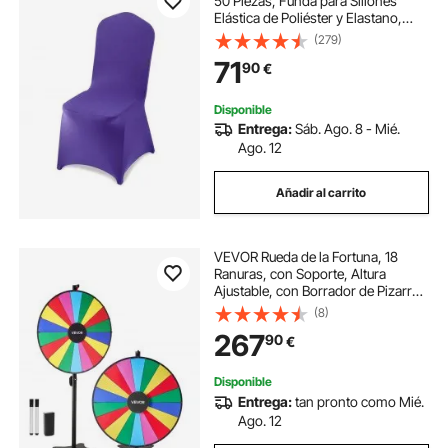
50 Piezas, Funda para Sillones
Elástica de Poliéster y Elastano,
para Sillas de Hasta 51 x 45 x 95
(279)
cm, Tela Suave y Transpirable, para
71
90
€
Boda, Fiestas, Banquetes, Púrpura
Disponible
Entrega:
Sáb. Ago. 8 - Mié.
Ago. 12
Añadir al carrito
VEVOR Rueda de la Fortuna, 18
Ranuras, con Soporte, Altura
Ajustable, con Borrador de Pizarra y
2 Marcadores, 6 Colores, Ideal para
(8)
Fiestas, Pubs, Ferias Comerciales,
267
90
€
Aulas, 910 x 345 x 1805 mm
Disponible
Entrega:
tan pronto como Mié.
Ago. 12