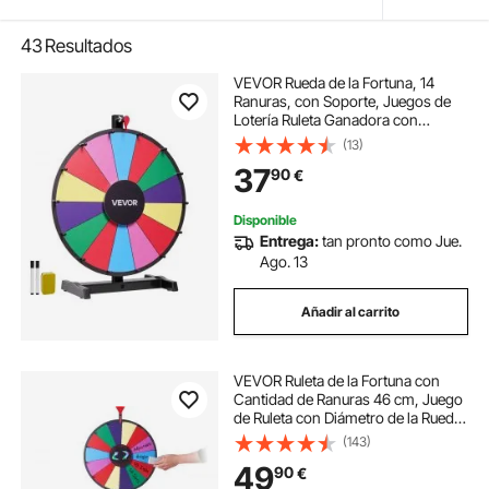
43
Resultados
VEVOR Rueda de la Fortuna, 14
Ranuras, con Soporte, Juegos de
Lotería Ruleta Ganadora con
Borrador de Pizarra y 2
(13)
Marcadores, 6 Colores, para
37
90
€
Fiestas y Ferias Comerciales, 458 x
205 x 550 mm
Disponible
Entrega:
tan pronto como Jue.
Ago. 13
Añadir al carrito
VEVOR Ruleta de la Fortuna con
Cantidad de Ranuras 46 cm, Juego
de Ruleta con Diámetro de la Rueda
14, Ruleta de La Suerte de La Suerte
(143)
Adultos Juego de La Ruleta con
49
90
€
Trípode Ajustable para Fiesta