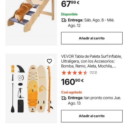
67
99
€
kg, para Camas, Sofás y Coches
Disponible
Entrega:
Sáb. Ago. 8 - Mié.
Ago. 12
Añadir al carrito
VEVOR Tabla de Paleta Surf Inflable,
Ultraligera, con los Accesorios:
Bomba, Remo, Aleta, Mochila,
Correa de Tobillo y Plataforma
(123)
Antideslizante, para Jóvenes y
160
90
€
Adultos, 323 x 83,8 x 15,2 cm
Casi agotado
Entrega:
tan pronto como Jue.
Ago. 13
Añadir al carrito