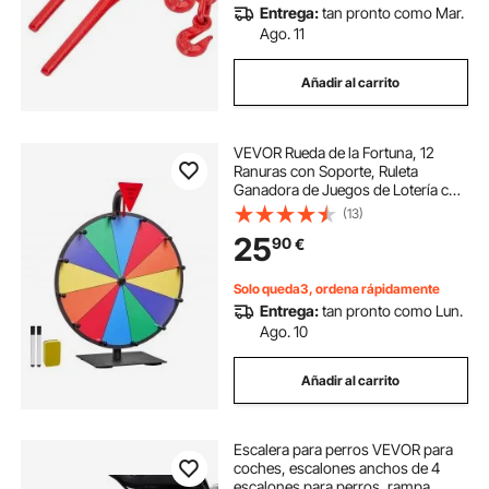
Entrega:
tan pronto como Mar.
Ago. 11
Añadir al carrito
VEVOR Rueda de la Fortuna, 12
Ranuras con Soporte, Ruleta
Ganadora de Juegos de Lotería con
Borrador de Pizarra y 2
(13)
Marcadores, 6 Colores, para
25
90
€
Fiestas, Ferias Comerciales, 300 x
160 x 390 mm
Solo queda3, ordena rápidamente
Entrega:
tan pronto como Lun.
Ago. 10
Añadir al carrito
Escalera para perros VEVOR para
coches, escalones anchos de 4
escalones para perros, rampa