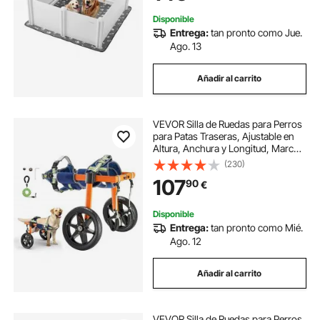
Blanco
Disponible
Entrega:
tan pronto como Jue.
Ago. 13
Añadir al carrito
VEVOR Silla de Ruedas para Perros
para Patas Traseras, Ajustable en
Altura, Anchura y Longitud, Marco
Ligero, Carrito de Asistencia para
(230)
Perros Lesionados Discapacitados
107
90
€
de 15,88-21,77 kg Tamaño M,
Disponible
Entrega:
tan pronto como Mié.
Ago. 12
Añadir al carrito
VEVOR Silla de Ruedas para Perros