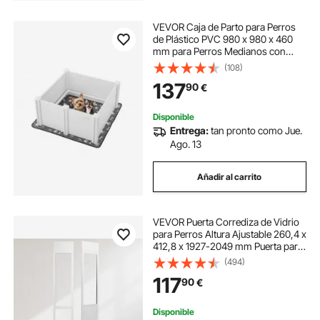
VEVOR Caja de Parto para Perros
de Plástico PVC 980 x 980 x 460
mm para Perros Medianos con
Puerta de Altura Ajustable y
(108)
Almohadilla Lavable para Orina
137
90
€
Ideal para Cachorros de Interior,
Blanco
Disponible
Entrega:
tan pronto como Jue.
Ago. 13
Añadir al carrito
VEVOR Puerta Corrediza de Vidrio
para Perros Altura Ajustable 260,4 x
412,8 x 1927-2049 mm Puerta para
Perros de Vidrio Templado con
(494)
Estructura de Bisagra, Solapa y
117
90
€
Cerradura para Perros Medianos
Disponible