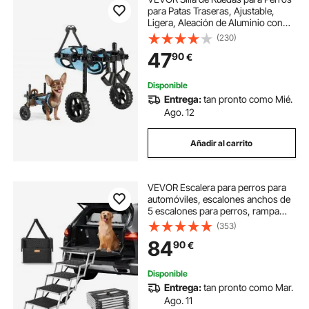
para Patas Traseras, Ajustable,
Ligera, Aleación de Aluminio con
Ruedas Amortiguadoras, para
(230)
Perros con Discapacidad y
47
90
€
Lesiones de hasta 10 kg, Talla XS,
Negro
Disponible
Entrega:
tan pronto como Mié.
Ago. 12
Añadir al carrito
VEVOR Escalera para perros para
automóviles, escalones anchos de
5 escalones para perros, rampa
plegable para perros para
(353)
automóviles con superficie
84
90
€
antideslizante, escalones portátiles
para mascotas de aluminio liviano
para automóviles, SUV y camiones,
Disponible
soporta hasta 150 libras
Entrega:
tan pronto como Mar.
Ago. 11