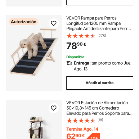
VEVOR Rampa para Perros
Autorización
Longitud de 1200 mm Rampa
Plegable Antideslizante para Perros
Pequeños/Grandes Altura Ajustable
(278)
6 Niveles 35-70 cm Adecuada para
78
90
€
Cama, Sofá, Acceso al Coche,
Interior, Exterior
Disponible
Entrega:
tan pronto como Jue.
Ago. 13
Añadir al carrito
VEVOR Estación de Alimentación
50x19,8x145 cm Comedero
Elevado para Perros Soporte para
Comederos para Perros Ajustable
(18)
en Altura Cuenco Elevado Barra
para Perros Grandes, Medianos,
Termina Ago. 14
Pequeños
62
90
€
-
15%