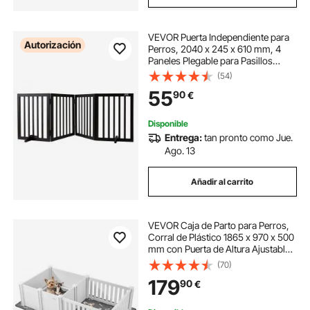
VEVOR Puerta Independiente para
Autorización
Perros, 2040 x 245 x 610 mm, 4
Paneles Plegable para Pasillos
Anchos y Estrechos, Barrera
(54)
Extensible para Perros con Soporte
55
90
€
Silencioso para Pies para Interior,
Marrón
Disponible
Entrega:
tan pronto como Jue.
Ago. 13
Añadir al carrito
VEVOR Caja de Parto para Perros,
Corral de Plástico 1865 x 970 x 500
mm con Puerta de Altura Ajustable,
Almohadilla Impermeable para
(70)
Orina, Kit de Parto Duradero para
179
90
€
Perros Medianos, Gris