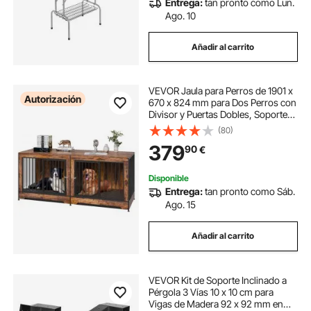
Entrega:
tan pronto como Lun.
Ago. 10
Añadir al carrito
VEVOR Jaula para Perros de 1901 x
Autorización
670 x 824 mm para Dos Perros con
Divisor y Puertas Dobles, Soporte
para TV para Jaula para Perros
(80)
Extragrande para Perros Pequeños,
379
90
€
Medianos y Grandes, Marrón
Disponible
Entrega:
tan pronto como Sáb.
Ago. 15
Añadir al carrito
VEVOR Kit de Soporte Inclinado a
Pérgola 3 Vías 10 x 10 cm para
Vigas de Madera 92 x 92 mm en