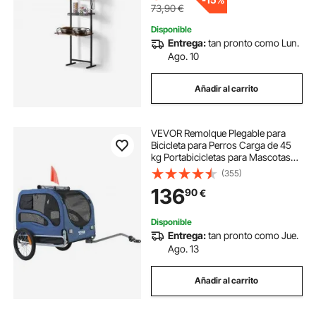
73,90
€
Disponible
Entrega:
tan pronto como Lun.
Ago. 10
Añadir al carrito
VEVOR Remolque Plegable para
Bicicleta para Perros Carga de 45
kg Portabicicletas para Mascotas
Marco Fácil de Plegar con Ruedas
(355)
de Liberación Rápida, Acoplador
136
90
€
Universal para Bicicleta, Reflectores
Disponible
Entrega:
tan pronto como Jue.
Ago. 13
Añadir al carrito