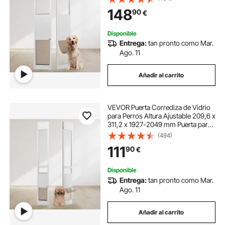
Estructura de Bisagra, Solapa y
148
90
€
Cerradura para Perros de Gran
Tamaño
Disponible
Entrega:
tan pronto como Mar.
Ago. 11
Añadir al carrito
VEVOR Puerta Corrediza de Vidrio
para Perros Altura Ajustable 209,6 x
311,2 x 1927-2049 mm Puerta para
Mascotas de Vidrio Templado con
(494)
Estructura de Bisagra, Solapa y
111
90
€
Cerradura para Perros Pequeño
Disponible
Entrega:
tan pronto como Mar.
Ago. 11
Añadir al carrito