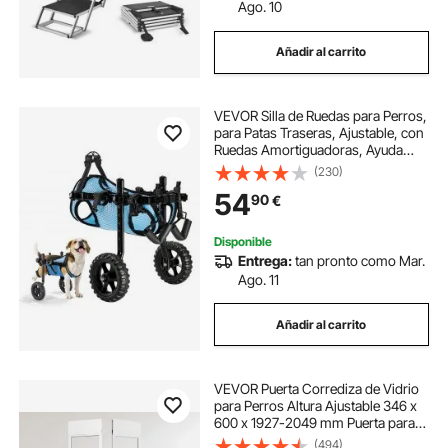
Ago. 10
Añadir al carrito
VEVOR Silla de Ruedas para Perros,
para Patas Traseras, Ajustable, con
Ruedas Amortiguadoras, Ayuda
para Caminar para Perros
(230)
Discapacitados, Paralizados o
54
90
€
Lesionados hasta 10 kg, S, Negro y
Azul
Disponible
Entrega:
tan pronto como Mar.
Ago. 11
Añadir al carrito
VEVOR Puerta Corrediza de Vidrio
para Perros Altura Ajustable 346 x
600 x 1927-2049 mm Puerta para
Mascotas de Vidrio Templado con
(494)