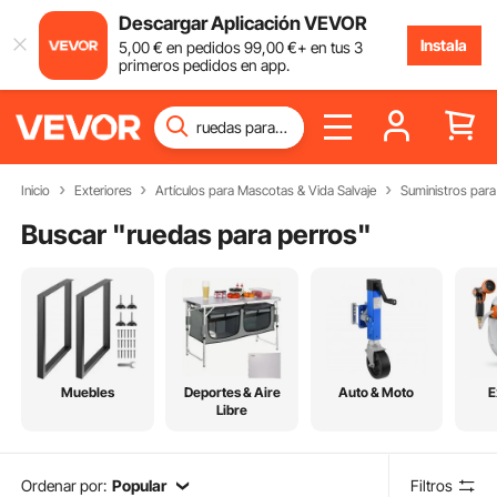
Descargar Aplicación VEVOR
Instala
5
,00
€
en pedidos
99
,00
€
+ en tus 3
primeros pedidos en app.
Inicio
Exteriores
Artículos para Mascotas & Vida Salvaje
Suministros para
Buscar "
ruedas para perros
"
Muebles
Deportes & Aire
Auto & Moto
E
Libre
Ordenar por:
Popular
Filtros