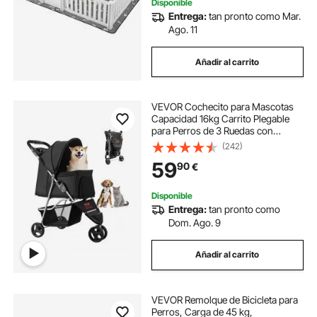
Disponible
Entrega:
tan pronto como Mar.
Ago. 11
Añadir al carrito
VEVOR Cochecito para Mascotas
Capacidad 16kg Carrito Plegable
para Perros de 3 Ruedas con
Ventana de Malla y Portavasos
(242)
Cochecito Portátil Tela Oxford 600D
59
90
€
con Freno para Mascotas
Pequeñas Medianas
Disponible
Entrega:
tan pronto como
Dom. Ago. 9
Añadir al carrito
VEVOR Remolque de Bicicleta para
Perros, Carga de 45 kg,