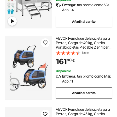
Entrega:
tan pronto como Vie.
Ago. 14
Añadir al carrito
VEVOR Remolque de Bicicleta para
Perros, Carga de 40 kg, Carrito
Portabicicletas Plegable 2 en 1 para
Perros con Rueda de Liberación
(319)
Rápida, Enganche Universal y
161
90
€
Correa Interior, 1380 x 755 x 800
mm
Disponible
Entrega:
tan pronto como Mar.
Ago. 11
Añadir al carrito
VEVOR Remolque de Bicicleta para
Perros, Carga de 45 kg, Carrito