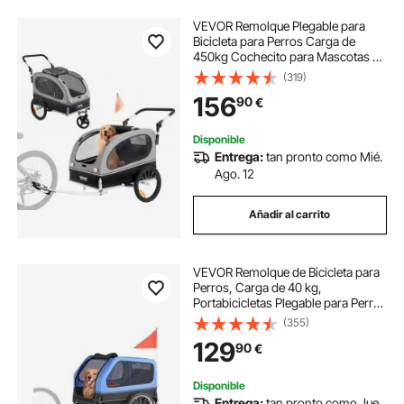
VEVOR Remolque Plegable para
Bicicleta para Perros Carga de
450kg Cochecito para Mascotas 2
en 1, Marco Fácil de Plegar con
(319)
Ruedas de Liberación Rápida,
156
90
€
Acoplador Universal para Bicicleta,
Reflectores
Disponible
Entrega:
tan pronto como Mié.
Ago. 12
Añadir al carrito
VEVOR Remolque de Bicicleta para
Perros, Carga de 40 kg,
Portabicicletas Plegable para Perros
Pequeños/Grandes con Rueda de
(355)
Liberación Rápida, Enganche
129
90
€
Universal, Bandera y Correa Interior
Disponible
Entrega:
tan pronto como Jue.