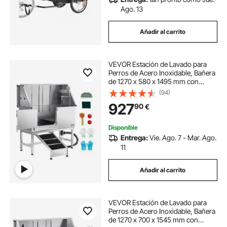
Ago. 13
Añadir al carrito
VEVOR Estación de Lavado para
Perros de Acero Inoxidable, Bañera
de 1270 x 580 x 1495 mm con
Rampa, Filtro de Agua de
(94)
Polietileno, Grifo, Ducha y Jabonera
927
90
€
para Varias Mascotas, Puerta
Izquierda
Disponible
Entrega:
Vie. Ago. 7 - Mar. Ago.
11
Añadir al carrito
VEVOR Estación de Lavado para
Perros de Acero Inoxidable, Bañera
de 1270 x 700 x 1545 mm con