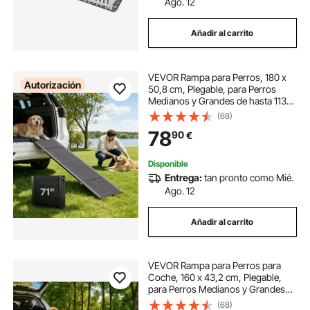
Ago. 12
Añadir al carrito
VEVOR Rampa para Perros, 180 x
Autorización
50,8 cm, Plegable, para Perros
Medianos y Grandes de hasta 113
kg, con Superficie de Tela Oxford
(68)
Antideslizante, Portátil, para
78
90
€
Exteriores, SUV y Camiones, Negro
Disponible
Entrega:
tan pronto como Mié.
Ago. 12
Añadir al carrito
VEVOR Rampa para Perros para
Coche, 160 x 43,2 cm, Plegable,
para Perros Medianos y Grandes
de hasta 113 kg, con Superficie de
(68)