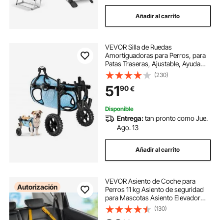
Añadir al carrito
VEVOR Silla de Ruedas
Amortiguadoras para Perros, para
Patas Traseras, Ajustable, Ayuda
para Caminar para Perros
(230)
Discapacitados, Paralizados o
51
90
€
Lesionados de hasta 15 kg, Talla M,
Negro y Azul
Disponible
Entrega:
tan pronto como Jue.
Ago. 13
Añadir al carrito
VEVOR Asiento de Coche para
Autorización
Perros 11 kg Asiento de seguridad
para Mascotas Asiento Elevador
Impermeable con Correa de
(130)
Seguridad con Clip Acolchado de