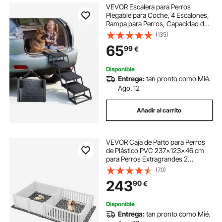
VEVOR Escalera para Perros
Plegable para Coche, 4 Escalones,
Rampa para Perros, Capacidad de
Carga de 91 kg, Huella con
(135)
Alfombra Antideslizante, Ajustable
65
99
€
y Portátil, para Subir a Coches
Camas Sofás
Disponible
Entrega:
tan pronto como Mié.
Ago. 12
Añadir al carrito
VEVOR Caja de Parto para Perros
de Plástico PVC 237x123x46 cm
para Perros Extragrandes 2
Habitaciones con Puerta de Altura
(70)
Ajustable y Almohadilla Lavable
243
90
€
para Orina Ideal para Cachorros de
Interior
Disponible
Entrega:
tan pronto como Mié.