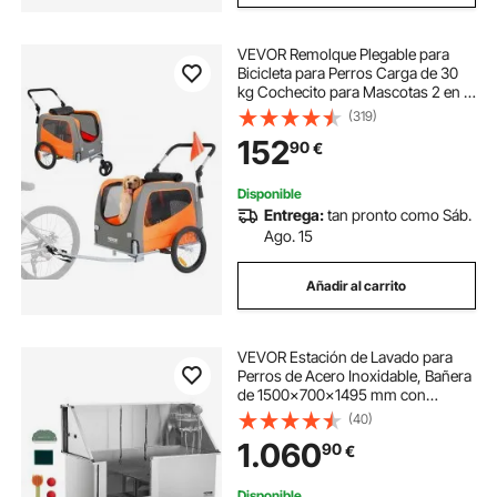
VEVOR Remolque Plegable para
Bicicleta para Perros Carga de 30
kg Cochecito para Mascotas 2 en 1,
Marco Fácil de Plegar con Ruedas
(319)
de Liberación Rápida, Acoplador
152
90
€
Universal para Bicicleta, Reflectores
Disponible
Entrega:
tan pronto como Sáb.
Ago. 15
Añadir al carrito
VEVOR Estación de Lavado para
Perros de Acero Inoxidable, Bañera
de 1500x700x1495 mm con
Escalera, Filtro de Agua de
(40)
Polietileno, Grifo, Ducha y Jabonera
1.060
90
€
para Varias Mascotas, Puerta
Izquierda
Disponible