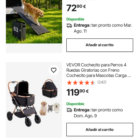
Fieltro Antideslizante, Portátil, para
72
90
€
Exteriores, SUV y Camiones
Disponible
Entrega:
tan pronto como Mar.
Ago. 11
Añadir al carrito
VEVOR Cochecito para Perros 4
Ruedas Giratorias con Freno
Cochecito para Mascotas Carga 30
kg Cochecito para Gatos Soporte
(242)
Extraíble Cesta de Almacenamiento
119
90
€
Cojín para Perros
Pequeños/Medianos, Negro
Disponible
Entrega:
tan pronto como
Dom. Ago. 9
Añadir al carrito