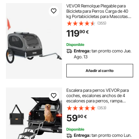
VEVOR Remolque Plegable para
Bicicleta para Perros Carga de 40
kg Portabicicletas para Mascotas
Marco Fácil de Plegar con Ruedas
(355)
de Liberación Rápida, Acoplador
119
90
€
Universal para Bicicleta, Reflectores
Disponible
Entrega:
tan pronto como Jue.
Ago. 13
Añadir al carrito
Escalera para perros VEVOR para
coches, escalones anchos de 4
escalones para perros, rampa
plegable para perros con superficie
(353)
antideslizante, escalones portátiles
59
90
€
para mascotas de aluminio liviano
para coches, SUV y camiones,
soporta hasta 150 libras
Disponible
Entrega:
tan pronto como Lun.