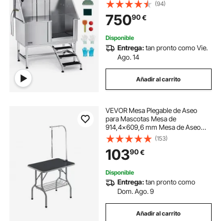
Escalera, Filtro de Agua de
(94)
Polietileno, Grifo, Ducha y Jabonera
750
90
€
para Varias Mascotas, Puerta
Derecha
Disponible
Entrega:
tan pronto como Vie.
Ago. 14
Añadir al carrito
VEVOR Mesa Plegable de Aseo
para Mascotas Mesa de
914,4x609,6 mm Mesa de Aseo
para Perros Capacidad de Carga de
(153)
149,7 kg Mesa de Peluquería para
103
90
€
Perros de Acero Inoxidable con 1
Pinza 2 Cuerdas 1 Asa
Disponible
Entrega:
tan pronto como
Dom. Ago. 9
Añadir al carrito