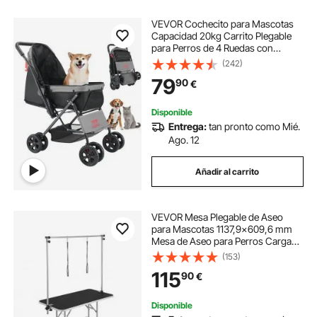
VEVOR Cochecito para Mascotas
Capacidad 20kg Carrito Plegable
para Perros de 4 Ruedas con
Ventana de Malla Asa Reversible
(242)
Cochecito Portátil Tela Oxford 600D
79
90
€
con Freno para Mascotas
Pequeñas Medianas
Disponible
Entrega:
tan pronto como Mié.
Ago. 12
Añadir al carrito
VEVOR Mesa Plegable de Aseo
para Mascotas 1137,9x609,6 mm
Mesa de Aseo para Perros Carga
de 149,7 kg Mesa de Peluquería
(153)
para Perros de Acero Inoxidable
115
90
€
con 2 Pinzas 2 Cuerdas Cesta de
Almacenamiento
Disponible