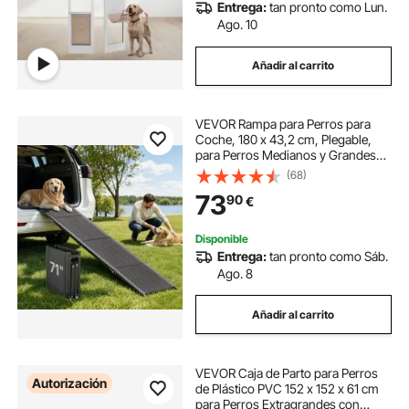
Entrega:
tan pronto como Lun.
Ago. 10
Añadir al carrito
VEVOR Rampa para Perros para
Coche, 180 x 43,2 cm, Plegable,
para Perros Medianos y Grandes
de hasta 113 kg, con Superficie de
(68)
Tela Oxford Antideslizante, Portátil,
73
90
€
para Exteriores, SUV y Camión
Disponible
Entrega:
tan pronto como Sáb.
Ago. 8
Añadir al carrito
VEVOR Caja de Parto para Perros
Autorización
de Plástico PVC 152 x 152 x 61 cm
para Perros Extragrandes con