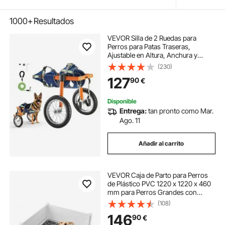
1000+
Resultados
VEVOR Silla de 2 Ruedas para
Perros para Patas Traseras,
Ajustable en Altura, Anchura y
Longitud, con Ruedas
(230)
Amortiguadoras, Aleación
127
90
€
Aluminio, para Perros Lesionados o
Discapacitados hasta 39 kg
Disponible
Entrega:
tan pronto como Mar.
Ago. 11
Añadir al carrito
VEVOR Caja de Parto para Perros
de Plástico PVC 1220 x 1220 x 460
mm para Perros Grandes con
Puerta de Altura Ajustable y
(108)
Almohadilla Lavable para Orina
146
90
€
Ideal para Cachorros de Interior,