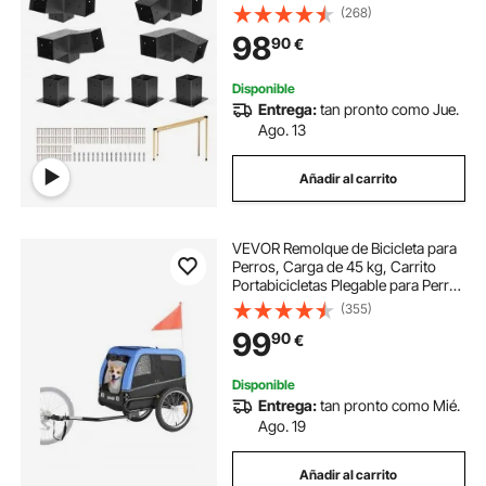
Tamaño Real, Acero al Carbono,
(268)
con Tornillos y Bases para Postes,
98
90
€
para Cenadores y Cobertizos, 8
uds
Disponible
Entrega:
tan pronto como Jue.
Ago. 13
Añadir al carrito
VEVOR Remolque de Bicicleta para
Perros, Carga de 45 kg, Carrito
Portabicicletas Plegable para Perros
Pequeños/Medianos con Rueda de
(355)
Liberación Rápida, Enganche
99
90
€
Universal, Reflector y Correa
Interior
Disponible
Entrega:
tan pronto como Mié.
Ago. 19
Añadir al carrito