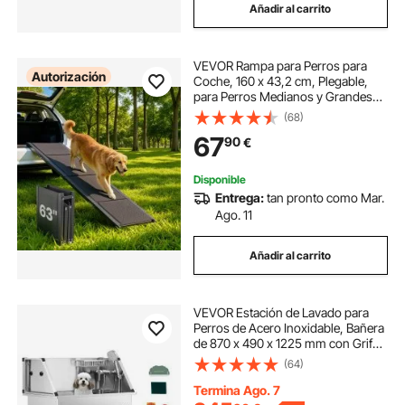
Añadir al carrito
VEVOR Rampa para Perros para
Autorización
Coche, 160 x 43,2 cm, Plegable,
para Perros Medianos y Grandes
de hasta 113 kg, con Superficie Tela
(68)
Oxford Antideslizante, Portátil, para
67
90
€
Exteriores, SUV y Camiones
Disponible
Entrega:
tan pronto como Mar.
Ago. 11
Añadir al carrito
VEVOR Estación de Lavado para
Perros de Acero Inoxidable, Bañera
de 870 x 490 x 1225 mm con Grifo,
Cabezal de ducha, Jabonera y
(64)
Pelotas de Juego Bañera Sencilla
para Varias Mascotas para el Hogar
Termina Ago. 7