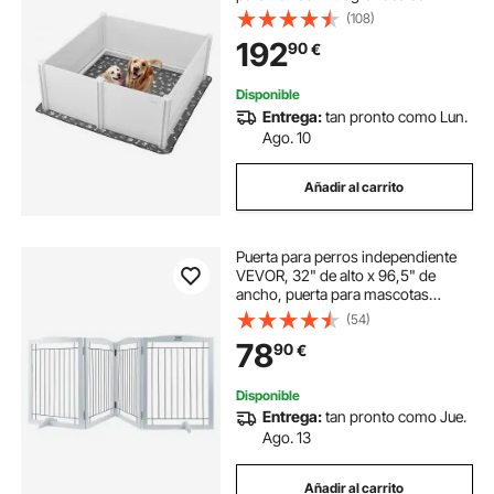
Puerta de Altura Ajustable y
(108)
Almohadilla Lavable para Orina
192
90
€
Ideal para Cachorros de Interior,
Blanco
Disponible
Entrega:
tan pronto como Lun.
Ago. 10
Añadir al carrito
Puerta para perros independiente
VEVOR, 32" de alto x 96,5" de
ancho, puerta para mascotas
independiente, puerta para perros
(54)
plegable de 4 paneles para pasillos
78
90
€
anchos y estrechos, barrera para
perros expandible con soporte
silencioso para pies para interiores,
Disponible
color blanco
Entrega:
tan pronto como Jue.
Ago. 13
Añadir al carrito