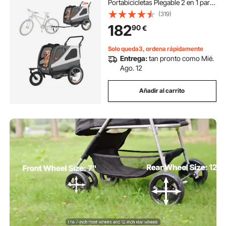
Portabicicletas Plegable 2 en 1 para
Perros con Rueda de Liberación
(319)
Rápida, Enganche Universal y
182
90
€
Correa Interior, 1390 x 770 x 845
mm
Solo queda3, ordena rápidamente
Entrega:
tan pronto como Mié.
Ago. 12
Añadir al carrito