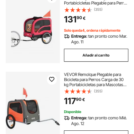
Portabicicletas Plegable para Perros
Pequeños/Grandes con Rueda de
(355)
Liberación Rápida, Enganche
131
90
€
Universal, Reflector, Bandera y
Correa Interior
Solo queda4, ordena rápidamente
Entrega:
tan pronto como Mar.
Ago. 11
Añadir al carrito
VEVOR Remolque Plegable para
Bicicleta para Perros Carga de 30
kg Portabicicletas para Mascotas
Marco Fácil de Plegar con Ruedas
(355)
de Liberación Rápida, Acoplador
117
90
€
Universal para Bicicleta, Reflectores
Disponible
Entrega:
tan pronto como Mié.
Ago. 12