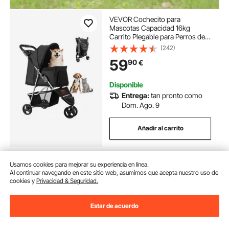
VEVOR Cochecito para
Mascotas Capacidad 16kg
Carrito Plegable para Perros de 3
Ruedas con Ventana de Malla y
(242)
Portavasos Cochecito Portátil
59
90
€
Tela Oxford 600D con Freno
para Mascotas Pequeñas
Medianas
Disponible
Entrega:
tan pronto como
Dom. Ago. 9
Añadir al carrito
Usamos cookies para mejorar su experiencia en línea.
Al continuar navegando en este sitio web, asumimos que acepta nuestro uso de
Anterior
Próximo
cookies y
Privacidad & Seguridad.
Estar de acuerdo
También te puede interesar