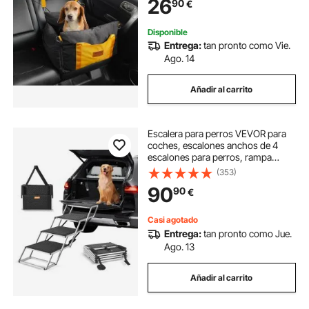
26
90
€
Algodón PP Silla para Coche para
Mascotas, Negro
Disponible
Entrega:
tan pronto como Vie.
Ago. 14
Añadir al carrito
Escalera para perros VEVOR para
coches, escalones anchos de 4
escalones para perros, rampa
plegable para perros con superficie
(353)
antideslizante, escalones portátiles
90
90
€
para mascotas de aluminio liviano
para coches, SUV y camiones,
soporta hasta 250 libras
Casi agotado
Entrega:
tan pronto como Jue.
Ago. 13
Añadir al carrito