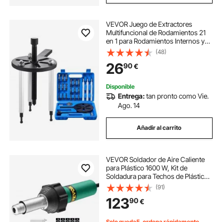
VEVOR Juego de Extractores
Multifuncional de Rodamientos 21
en 1 para Rodamientos Internos y
Externos, Fácil de Usar, 3
(48)
Mordazas, con Estuche Portátil
26
90
€
Resistente, 270 x 215 x 60 mm, Azul
y Negro
Disponible
Entrega:
tan pronto como Vie.
Ago. 14
Añadir al carrito
VEVOR Soldador de Aire Caliente
para Plástico 1600 W, Kit de
Soldadura para Techos de Plástico
con 11 Accesorios: Caja de
(91)
Herramientas, Boquilla, Rodillo,
123
90
€
Cuchillas para PP/PE/PVC, 330 x 95
x 56 mm
Solo queda5, ordena rápidamente