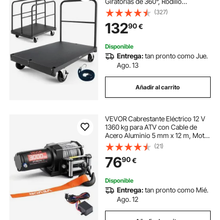
Giratorias de 360°, Rodillo
Portaplatos y 4 Pasamanos
(327)
Laterales, para Fábricas,
132
90
€
Almacenes y Garajes, Color Negro,
914 x 610 x 858 mm
Disponible
Entrega:
tan pronto como Jue.
Ago. 13
Añadir al carrito
VEVOR Cabrestante Eléctrico 12 V
1360 kg para ATV con Cable de
Acero Aluminio 5 mm x 12 m, Motor
0,95 kW, Control Remoto, IP55,
(21)
con Placa de Montaje y Guía de
76
90
€
Rodillos para Todoterreno y
Exteriores
Disponible
Entrega:
tan pronto como Mié.
Ago. 12