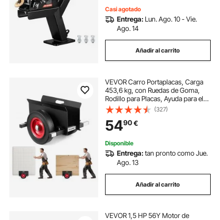
Casi agotado
Entrega:
Lun. Ago. 10 - Vie.
Ago. 14
Añadir al carrito
VEVOR Carro Portaplacas, Carga
453,6 kg, con Ruedas de Goma,
Rodillo para Placas, Ayuda para el
Transporte de Placas de Acero,
(327)
Colchones, Puertas y Paneles de
54
90
€
Yeso, Negro, 412 x 450 x 300 mm
Disponible
Entrega:
tan pronto como Jue.
Ago. 13
Añadir al carrito
VEVOR 1,5 HP 56Y Motor de