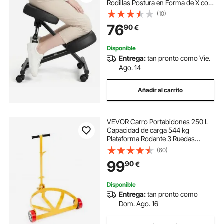
Rodillas Postura en Forma de X con
Altura Ajustable y Cojines de
(10)
Espuma Gruesa, Relajarse de Cuello
76
90
€
y Espalda para Hogar, Oficina,
Negro
Disponible
Entrega:
tan pronto como Vie.
Ago. 14
Añadir al carrito
VEVOR Carro Portabidones 250 L
Capacidad de carga 544 kg
Plataforma Rodante 3 Ruedas
Bastidor de Acero Mango Ajustable
(60)
Base de Rodillos Herramienta de
99
90
€
Manipulación de Bidones para
Almacenes Fábricas
Disponible
Entrega:
tan pronto como
Dom. Ago. 16