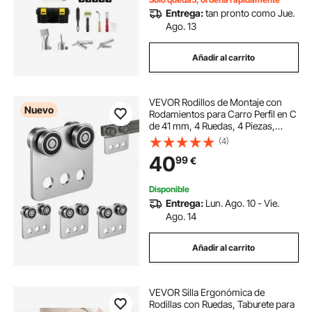
Entrega:
tan pronto como Jue.
Ago. 13
Añadir al carrito
VEVOR Rodillos de Montaje con
Nuevo
Rodamientos para Carro Perfil en C
de 41 mm, 4 Ruedas, 4 Piezas,
Soporte Deslizante de Acero para
(4)
Canal, Capacidad de 499 kg, para
40
99
€
Polipasto, Taller, Garaje y Almacén
Disponible
Entrega:
Lun. Ago. 10 - Vie.
Ago. 14
Añadir al carrito
VEVOR Silla Ergonómica de
Rodillas con Ruedas, Taburete para