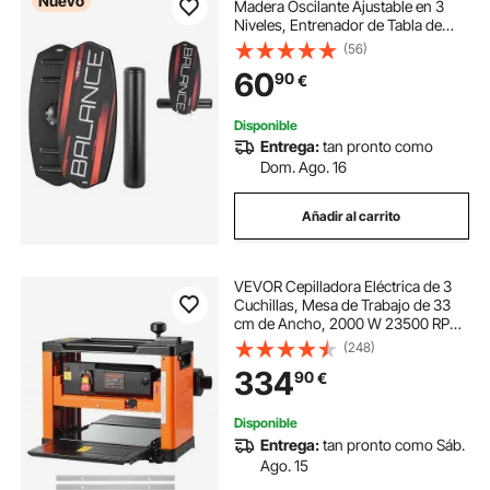
Nuevo
Madera Oscilante Ajustable en 3
Niveles, Entrenador de Tabla de
Equilibrio con Rodillo, Topes
(56)
Magnéticos, Soporte de
60
90
€
Almacenamiento, para Ejercicios de
Core, 78x35 cm
Disponible
Entrega:
tan pronto como
Dom. Ago. 16
Añadir al carrito
VEVOR Cepilladora Eléctrica de 3
Cuchillas, Mesa de Trabajo de 33
cm de Ancho, 2000 W 23500 RPM
Moto Potente, Rodillo Doble,
(248)
Protección Contra Sobrecargas,
334
90
€
Sola Velocidad, para Madera
Dura/Blanda
Disponible
Entrega:
tan pronto como Sáb.
Ago. 15