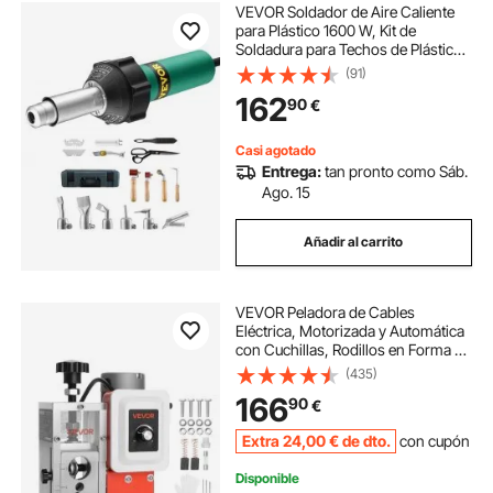
VEVOR Soldador de Aire Caliente
para Plástico 1600 W, Kit de
Soldadura para Techos de Plástico
con 17 Accesorios: Caja de
(91)
Herramientas, Boquilla, Rodillo,
162
90
€
Cuchillas para PP/PE/PVC, 330 x 95
x 56 mm
Casi agotado
Entrega:
tan pronto como Sáb.
Ago. 15
Añadir al carrito
VEVOR Peladora de Cables
Eléctrica, Motorizada y Automática
con Cuchillas, Rodillos en Forma de
V y Ventilador Diámetro de Cable
(435)
Pelado Aplicable de 1,5-40 mm
166
90
€
para Reciclaje de Chatarra de Cobre
Extra
24
,00
€
de dto.
con cupón
Disponible