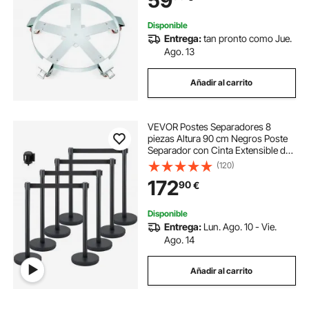
59
Fábricas
Disponible
Entrega:
tan pronto como Jue.
Ago. 13
Añadir al carrito
VEVOR Postes Separadores 8
piezas Altura 90 cm Negros Poste
Separador con Cinta Extensible de
2 m Negra Conexión de 4 Vías
(120)
Diámetro de Base 32 cm Postes de
172
90
€
Barrera de Control de Multitudes
Retráctiles
Disponible
Entrega:
Lun. Ago. 10 - Vie.
Ago. 14
Añadir al carrito