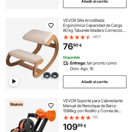
Añadir al carrito
VEVOR Silla Arrodillada
Ergonómica Capacidad de Carga
80 kg Taburete Madera Corrección
de Postura Oscilante Casa Grande
(467)
Home Office o Silla de Escritorio,
76
90
€
Cojines para Las Rodillas, Color
Blanco
Disponible
Entrega:
tan pronto como
Dom. Ago. 16
Añadir al carrito
VEVOR Soporte para Cabrestante
Nuevo
Manual de Remolque de Barco
1588kg con Rodillo y Correa de
6,1m, Montaje para Cabrestante,
(10)
Trinquete Bidireccional de 3
109
99
€
Posiciones para Barcos, Motos
Acuáticas y Veleros