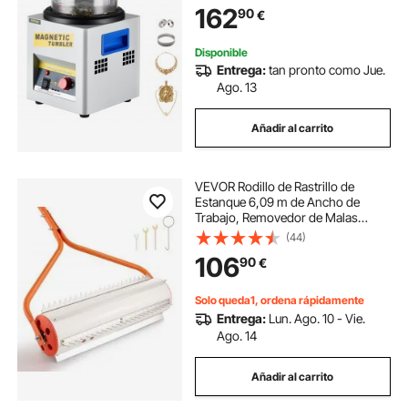
162
90
€
Pulidor de Joyas con Vaso
Magnético
Disponible
Entrega:
tan pronto como Jue.
Ago. 13
Añadir al carrito
VEVOR Rodillo de Rastrillo de
Estanque 6,09 m de Ancho de
Trabajo, Removedor de Malas
Hierbas Acuáticas, 6 Cuchillas de
(44)
Acero Inoxidable, Mango de
106
90
€
Longitud Ajustable, Eliminación de
Malezas para Lago
Solo queda1, ordena rápidamente
Entrega:
Lun. Ago. 10 - Vie.
Ago. 14
Añadir al carrito