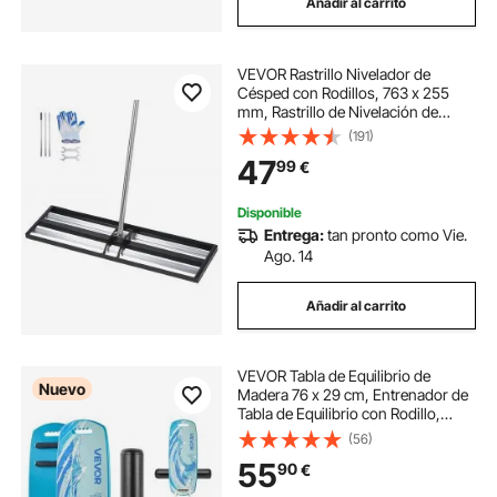
Añadir al carrito
VEVOR Rastrillo Nivelador de
Césped con Rodillos, 763 x 255
mm, Rastrillo de Nivelación de
Césped, Mango Ajustable, Guantes
(191)
Incluidos, Acero, Herramienta para
47
99
€
Arena Tierra de Jardín Campo de
Golf
Disponible
Entrega:
tan pronto como Vie.
Ago. 14
Añadir al carrito
VEVOR Tabla de Equilibrio de
Nuevo
Madera 76 x 29 cm, Entrenador de
Tabla de Equilibrio con Rodillo,
Topes Magnéticos, Soporte de
(56)
Almacenamiento, para Ejercicios de
55
90
€
Core, Entrenamiento de Surf, Azul