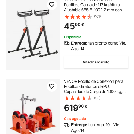
Rodillos, Carga de 113 kg Altura
Ajustable 685,8-1092,2 mm con
Cabezal de Rodillo de Acero Pulido,
(161)
para Soporte de Extensión para
45
90
€
Carpintería con Salida de Sierra de
Mesa
Disponible
Entrega:
tan pronto como Vie.
Ago. 14
Añadir al carrito
VEVOR Rodillo de Conexión para
Rodillos Giratorios de PU,
Capacidad de Carga de 1000 kg,
Diámetro Ajustable de 50.8 mm a
(35)
609.6 mm, para Rodillos Giratorios
619
90
€
de Tanques de Tuberías, 80-1600
mm/min
Casi agotado
Entrega:
Lun. Ago. 10 - Vie.
Ago. 14