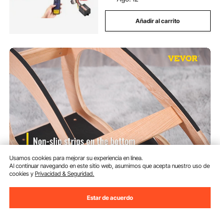
Añadir al carrito
Usamos cookies para mejorar su experiencia en línea.
Al continuar navegando en este sitio web, asumimos que acepta nuestro uso de
VEVOR Silla Arrodillada
cookies y
Privacidad & Seguridad.
Ergonómica Capacidad de
Carga 80 kg Taburete Madera
Corrección de Postura Oscilante
Estar de acuerdo
(467)
Casa Grande Home Office o Silla
76
90
€
de Escritorio, Cojines para Las