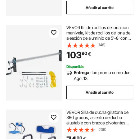
Añadir al carrito
VEVOR Kit de rodillos de lona con
manivela, kit de rodillos de lona de
aleación de aluminio de 5'-8' con
mango envuelto en esponja de 7"
(148)
para camiones volquete, remolques
103
90
€
Disponible
Entrega:
tan pronto como Jue.
Ago. 13
Añadir al carrito
VEVOR Silla de ducha giratoria de
360 ​​grados, asiento de ducha
ajustable con brazos pivotantes
para duchas o bañeras interiores,
(209)
silla de ducha giratoria
90
€
antideslizante para personas