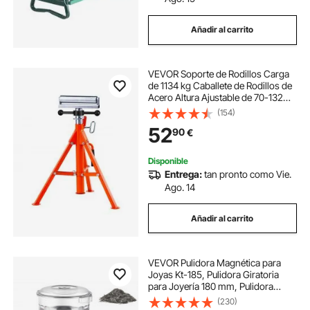
Añadir al carrito
VEVOR Soporte de Rodillos Carga
de 1134 kg Caballete de Rodillos de
Acero Altura Ajustable de 70-132
cm Soporte de Caballete Plegable
(154)
Soporte de Rodillo para Sierra de
52
90
€
Mesa Amoladora Cepilladora
Disponible
Entrega:
tan pronto como Vie.
Ago. 14
Añadir al carrito
VEVOR Pulidora Magnética para
Joyas Kt-185, Pulidora Giratoria
para Joyería 180 mm, Pulidora
Profesional de Tambor Giratorio
(230)
Rotación Bidireccional 2000 RPM