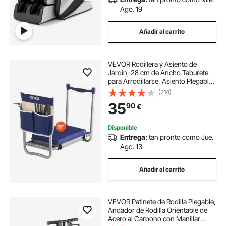
Ago. 19
Añadir al carrito
VEVOR Rodillera y Asiento de
Jardín, 28 cm de Ancho Taburete
para Arrodillarse, Asiento Plegable
con 1 Bolsa de Herramientas, Alivia
(214)
el Dolor de Rodillas y Espalda
35
90
€
Banco de Jardín Antideslizante
Disponible
Entrega:
tan pronto como Jue.
Ago. 13
Añadir al carrito
VEVOR Patinete de Rodilla Plegable,
Andador de Rodilla Orientable de
Acero al Carbono con Manillar