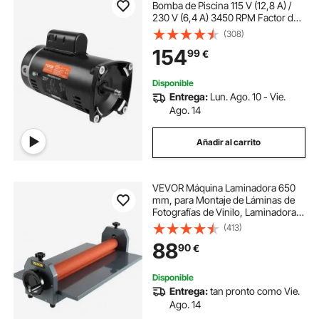
Bomba de Piscina 115 V (12,8 A) /
230 V (6,4 A) 3450 RPM Factor de
Trabajo 1,1 Condensador
(308)
90μF/250V Motor de Repuesto de
154
99
€
Brida Cuadrada Giratorio CCW para
Piscinas
Disponible
Entrega:
Lun. Ago. 10 - Vie.
Ago. 14
Añadir al carrito
VEVOR Máquina Laminadora 650
mm, para Montaje de Láminas de
Fotografías de Vinilo, Laminadora
con Rodillo en Frío Manual 647,7
(413)
mm Laminadora en Frío Espesor de
88
90
€
25 mm Rodillos de Goma Rojo
Disponible
Entrega:
tan pronto como Vie.
Ago. 14