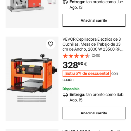
Entrega:
tan pronto como Jue.
Ago. 13
Añadir al carrito
VEVOR Cepilladora Eléctrica de 3
Cuchillas, Mesa de Trabajo de 33
cm de Ancho, 2000 W 23500 RPM
Moto Potente, Rodillo Doble,
(248)
Protección Contra Sobrecargas, 2
328
90
€
Velocidades, para Madera
Dura/Blanda
¡Extra5% de descuento!
con
cupón
Disponible
Entrega:
tan pronto como Sáb.
Ago. 15
Añadir al carrito