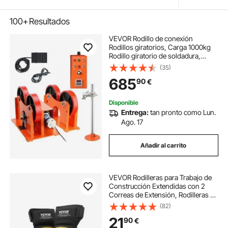
100+
Resultados
VEVOR Rodillo de conexión
Rodillos giratorios, Carga 1000kg
Rodillo giratorio de soldadura,
Diámetro de placa 315 mm
(35)
Posicionador de soldadura giratorio
685
90
€
80-1600 mm/min Soporte de
antorcha de soldadura
Disponible
Entrega:
tan pronto como Lun.
Ago. 17
Añadir al carrito
VEVOR Rodilleras para Trabajo de
Construcción Extendidas con 2
Correas de Extensión, Rodilleras de
Gel de Espuma Antideslizantes para
(82)
Jardinería, Pisos, Techos,
21
90
€
Limpieza, Negro y Amarillo