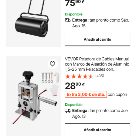
75
90
€
Césped, Jardín, Granja, Parque
Disponible
Entrega:
tan pronto como Sáb.
Ago. 15
Añadir al carrito
VEVOR Peladora de Cables Manual
con Marco de Aleación de Aluminio
1,5-25 mm Pelacables con
Manivela o Taladro, Cuchillas
(435)
Templadas de 64 Mn, Rodillos de
28
90
€
Acero para Reciclaje de Chatarra de
Cobre
Extra
3
,00
€
de dto.
con cupón
Disponible
Entrega:
tan pronto como Jue.
Ago. 13
Añadir al carrito