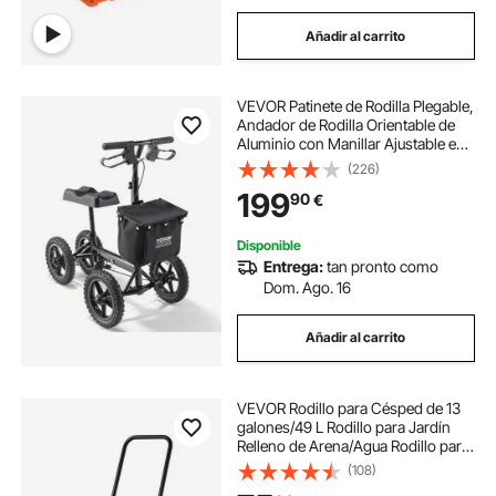
Añadir al carrito
VEVOR Patinete de Rodilla Plegable,
Andador de Rodilla Orientable de
Aluminio con Manillar Ajustable en
Altura y Rodillera, Frenos Dobles,
(226)
Recuperación de Piernas para
199
90
€
Lesiones, 160 kg, Negro
Disponible
Entrega:
tan pronto como
Dom. Ago. 16
Añadir al carrito
VEVOR Rodillo para Césped de 13
galones/49 L Rodillo para Jardín
Relleno de Arena/Agua Rodillo para
Césped de Acero Fácil Giro Mango
(108)
Ergonómico en Forma de U para