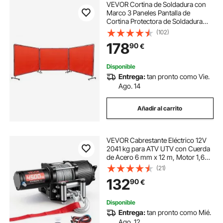
VEVOR Cortina de Soldadura con
Marco 3 Paneles Pantalla de
Cortina Protectora de Soldadura
1,8x2,4 m de Vinilo Ignífugo sobre
(102)
12 Ruedas Giratorias (6 con
178
90
€
Bloqueo) Mobile Pro para Industria,
Rojo
Disponible
Entrega:
tan pronto como Vie.
Ago. 14
Añadir al carrito
VEVOR Cabrestante Eléctrico 12V
2041 kg para ATV UTV con Cuerda
de Acero 6 mm x 12 m, Motor 1,6
kW, IP54, Control Remoto con
(21)
Cable e Inalámbrico con Guía de
132
90
€
Rodillos, Placa de Montaje para
Todoterreno
Disponible
Entrega:
tan pronto como Mié.
Ago. 12