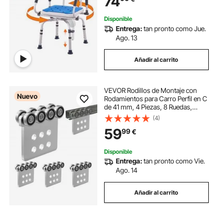
74
mayores discapacitadas
lesionadas, capacidad de 400 libras
Disponible
Entrega:
tan pronto como Jue.
Ago. 13
Añadir al carrito
VEVOR Rodillos de Montaje con
Nuevo
Rodamientos para Carro Perfil en C
de 41 mm, 4 Piezas, 8 Ruedas,
Soporte Deslizante de Acero para
(4)
Canal, Capacidad de 1361 kg, para
59
99
€
Polipasto, Garaje, Taller y Almacén
Disponible
Entrega:
tan pronto como Vie.
Ago. 14
Añadir al carrito