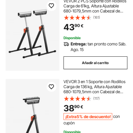
VEVOR 2 PCS Soporte con Rodillos
Carga de 61kg, Altura Ajustable
680-1079,5mm con Cabezal de
Rodillo de Acero Pulido de 292,1mm
(161)
para Soporte de Extensión para
43
90
€
Carpintería con Salida de Sierra de
Mesa
Disponible
Entrega:
tan pronto como Sáb.
Ago. 15
Añadir al carrito
VEVOR 3 en 1 Soporte con Rodillos
Carga de 136 kg, Altura Ajustable
680-1079,5mm con Cabezal de
Rodillo Multidireccional Pulido para
(117)
Soporte de Extensión para
38
90
€
Carpintería con Salida de Sierra de
Mesa
¡Extra5% de descuento!
con
cupón
Disponible