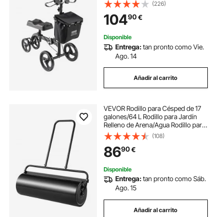
Ajustable, Ruedas Todo Terreno,
(226)
Recuperación de Piernas para
104
90
€
Lesiones de Tobillo Roto, 445-570
mm
Disponible
Entrega:
tan pronto como Vie.
Ago. 14
Añadir al carrito
VEVOR Rodillo para Césped de 17
galones/64 L Rodillo para Jardín
Relleno de Arena/Agua Rodillo para
Césped de Acero Fácil Giro Mango
(108)
Ergonómico en Forma de U para
86
90
€
Césped, Jardín, Granja, Parque
Disponible
Entrega:
tan pronto como Sáb.
Ago. 15
Añadir al carrito