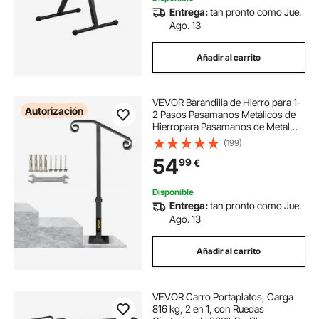
Entrega:
tan pronto como Jue.
Ago. 13
Añadir al carrito
VEVOR Barandilla de Hierro para 1-
Autorización
2 Pasos Pasamanos Metálicos de
Hierropara Pasamanos de Metal
con Base para Escaleras al Aire
(199)
Libre Gris
54
99
€
Disponible
Entrega:
tan pronto como Jue.
Ago. 13
Añadir al carrito
VEVOR Carro Portaplatos, Carga
816 kg, 2 en 1, con Ruedas