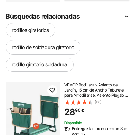
Búsquedas relacionadas
rodillos giratorios
rodillo de soldadura giratorio
rodillo giratorio soldadura
VEVOR Rodillera y Asiento de
Jardín, 15 cm de Ancho Taburete
para Arrodillarse, Asiento Plegable
con 2 Bolsas de Herramientas,
(118)
Alivia el Dolor de Rodillas y Espalda,
28
90
€
Banco de Jardín Portátil
Disponible
Entrega:
tan pronto como Sáb.
Ago. 15