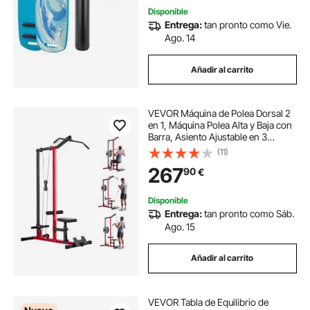
Disponible
Entrega:
tan pronto como Vie.
Ago. 14
Añadir al carrito
VEVOR Máquina de Polea Dorsal 2
en 1, Máquina Polea Alta y Baja con
Barra, Asiento Ajustable en 3
Niveles, Rodillo de Espuma
(11)
Ajustable en 4 Niveles, Carga de
267
90
€
227 kg para Dorsal, Pecho, Tríceps
Disponible
Entrega:
tan pronto como Sáb.
Ago. 15
Añadir al carrito
VEVOR Tabla de Equilibrio de