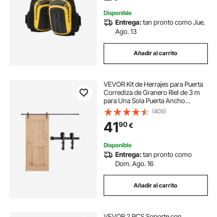
Disponible
Entrega:
tan pronto como Jue.
Ago. 13
Añadir al carrito
VEVOR Kit de Herrajes para Puerta
Corrediza de Granero Riel de 3 m
para Una Sola Puerta Ancho
Máximo de 152 cm Espesor de
(405)
34,92-44,45 mm Carga de 150 kg
41
90
€
Rodillo en Forma de J para Hogar,
Negro
Disponible
Entrega:
tan pronto como
Dom. Ago. 16
Añadir al carrito
VEVOR 2 PCS Soporte con