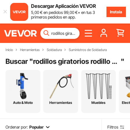
Descargar Aplicación VEVOR
Instala
5
,00
€
en pedidos
99
,00
€
+ en tus 3
primeros pedidos en app.
Inicio
Herramientas
Soldadura
Suministros de Soldadura
Buscar "
rodillos giratorios rodillo de conexión
"
Auto & Moto
Herramientas
Muebles
Elec
Ordenar por:
Popular
Filtros