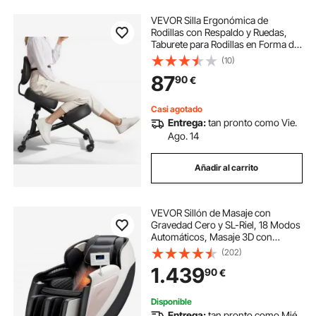
VEVOR Silla Ergonómica de
Rodillas con Respaldo y Ruedas,
Taburete para Rodillas en Forma de
X con Altura Ajustable y Cojines de
(10)
Espuma Gruesa, Relajarse de
87
90
€
Espalda para Hogar, Oficina, Negro
Casi agotado
Entrega:
tan pronto como Vie.
Ago. 14
Añadir al carrito
VEVOR Sillón de Masaje con
Gravedad Cero y SL-Riel, 18 Modos
Automáticos, Masaje 3D con
Calefacción, Pedal Retráctil, 36
(202)
Airbags, Rodillo para Pies, Pantalla
1.439
90
€
LCD, Botones en el Reposabrazos y
Ruedas
Disponible
Entrega:
tan pronto como Mié.