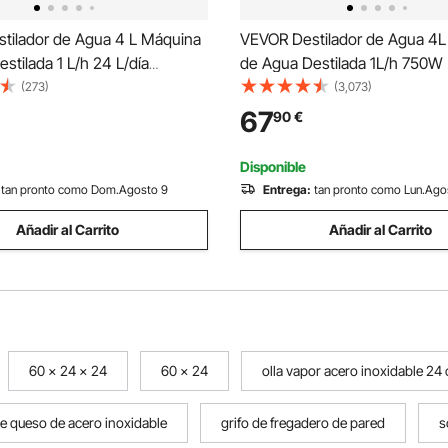
tilador de Agua 4 L Máquina
VEVOR Destilador de Agua 4
stilada 1 L/h 24 L/día
de Agua Destilada 1L/h 750W Máquina
 Destilación de Agua Interior
de Destilación de Agua Interi
(273)
(3,073)
Inoxidable de Grado
Inoxidable de Grado Alimentici
67
90
€
 Alta Eficiencia para Purificar
Eficiencia para Purificar Agua d
rifo
Negro
Disponible
tan pronto como Dom.Agosto 9
Entrega:
tan pronto como Lun.Ago
Añadir al Carrito
Añadir al Carrito
60 x 24 x 24
60 x 24
olla vapor acero inoxidable 24
e queso de acero inoxidable
grifo de fregadero de pared
s