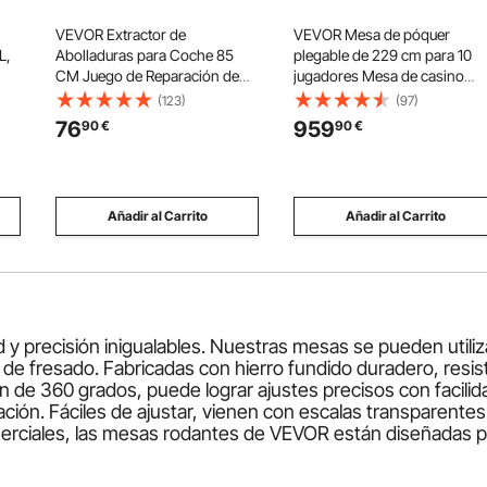
VEVOR Extractor de
VEVOR Mesa de póquer
L,
Abolladuras para Coche 85
plegable de 229 cm para 10
CM Juego de Reparación de
jugadores Mesa de casino
Abolladuras para Coche
Texas Holdem Blackjack con
(123)
(97)
Herramientas de Reparación
rieles acolchados y portavas
76
959
90
€
90
€
de
de Abolladura de Coche
de acero inoxidable Mesa de
s,
juego de cartas Juego de me
Añadir al Carrito
Añadir al Carrito
 precisión inigualables. Nuestras mesas se pueden utilizar
ío de fresado. Fabricadas con hierro fundido duradero, resis
n de 360 grados, puede lograr ajustes precisos con facili
ción. Fáciles de ajustar, vienen con escalas transparentes
erciales, las mesas rodantes de VEVOR están diseñadas pa