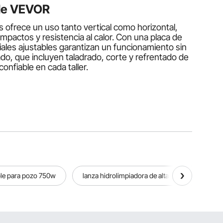
 de VEVOR
ofrece un uso tanto vertical como horizontal,
mpactos y resistencia al calor. Con una placa de
ales ajustables garantizan un funcionamiento sin
do, que incluyen taladrado, corte y refrentado de
nfiable en cada taller.
átiles. Su construcción en hierro fundido mejora la
acterística importante, con placas de indexación
adas. Los modelos pequeños, como el de 4
le para pozo 750w
lanza hidrolimpiadora de alta presion
stentes y pueden realizar tareas más difíciles. Los
 las herramientas de forma segura.