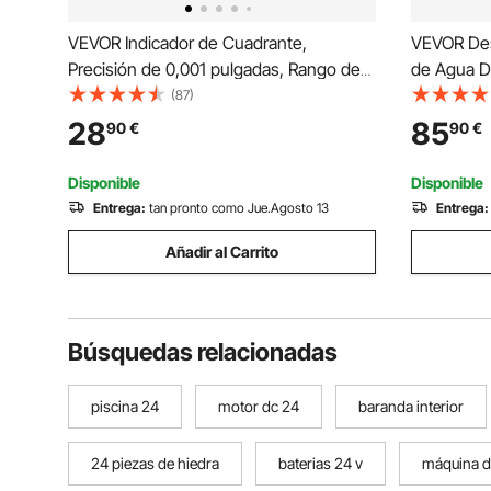
VEVOR Indicador de Cuadrante,
VEVOR Des
Precisión de 0,001 pulgadas, Rango de
de Agua De
Medición de 0 a 1 pulgada, para
Máquina de
(87)
Medición de Diámetro Interior y
en Acero 
28
85
90
€
90
€
Detección de Descentramiento, para
Alimenticio
Mejorar la Eficiencia
Agua del G
Disponible
Disponible
Entrega:
tan pronto como Jue.Agosto 13
Entrega:
Añadir al Carrito
Búsquedas relacionadas
piscina 24
motor dc 24
baranda interior
24 piezas de hiedra
baterias 24 v
máquina d