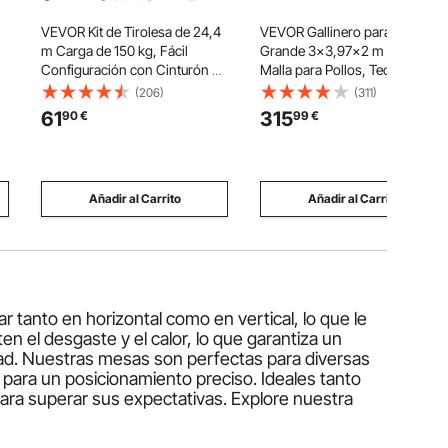
VEVOR Kit de Tirolesa de 24,4
VEVOR Gallinero para Exterior
m Carga de 150 kg, Fácil
Grande 3x3,97x2 m Jaula de
Configuración con Cinturón de
Malla para Pollos, Techo
Freno de Resorte y Arnés de
Semicircular, Puerta con
(206)
(311)
os
Seguridad, para Jardín, Patio
Pestillo, Cubierta Impermeable,
61
315
90
€
99
€
Trasero (Solo para
Marco de Acero Galvanizado,
sa
Adolescentes, No Apto para
Caseta Metal para Campo
Adultos)
Granja
Añadir al Carrito
Añadir al Carrito
 tanto en horizontal como en vertical, lo que le
ten el desgaste y el calor, lo que garantiza un
dad. Nuestras mesas son perfectas para diversas
 para un posicionamiento preciso. Ideales tanto
ra superar sus expectativas. Explore nuestra