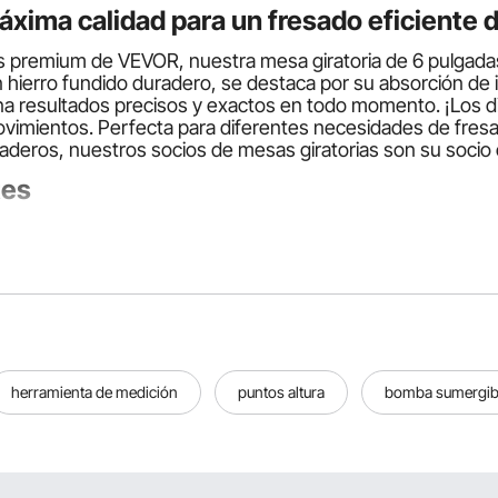
xima calidad para un fresado eficiente
s premium de VEVOR, nuestra mesa giratoria de 6 pulgadas 
 hierro fundido duradero, se destaca por su absorción de i
na resultados precisos y exactos en todo momento. ¡Los di
vimientos. Perfecta para diferentes necesidades de fresa
deros, nuestros socios de mesas giratorias son su socio co
tes
ntales como verticales. Esta doble capacidad los hace vers
a operaciones de fresado estables. La precisión es otra car
mientos precisos.
. Los tamaños más comunes incluyen mesas de 4 y 6 pulg
herramienta de medición
puntos altura
bomba sumergib
 modelos más grandes, como el de 6 pulgadas, son más resi
os. Todas las mesas incluyen una ranura en T para sujetar