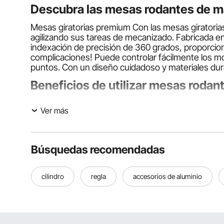
Descubra las mesas rodantes de má
Mesas giratorias premium Con las mesas giratoria
agilizando sus tareas de mecanizado. Fabricada en
indexación de precisión de 360 grados, proporcio
complicaciones! Puede controlar fácilmente los mo
puntos. Con un diseño cuidadoso y materiales dura
Beneficios de utilizar mesas rodan
Funciones clave
Ver más
Se pueden utilizar tanto en configuraciones horizo
durabilidad y absorben los golpes, lo que garantiz
de 360 grados que permiten graduaciones y movi
Búsquedas recomendadas
Categorías de productos
Todos los modelos vienen en diferentes tamaños
cilindro
regla
accesorios de aluminio
pulgadas, son livianos y fáciles de maniobrar. Los
diales ajustables son estándar en todos los model
Escenarios aplicables