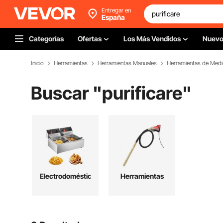
Entregar en
España
Categorías
Ofertas
Los Más Vendidos
Nuev
Inicio
Herramientas
Herramientas Manuales
Herramientas de Medi
Buscar "
purificare
"
Electrodomésticos
Herramientas