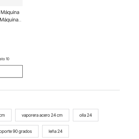
L Máquina
or en Acero
o Alta
el Grifo,
sto 10
 cm
vaporera acero 24 cm
olla 24
oporte 90 grados
leña 24