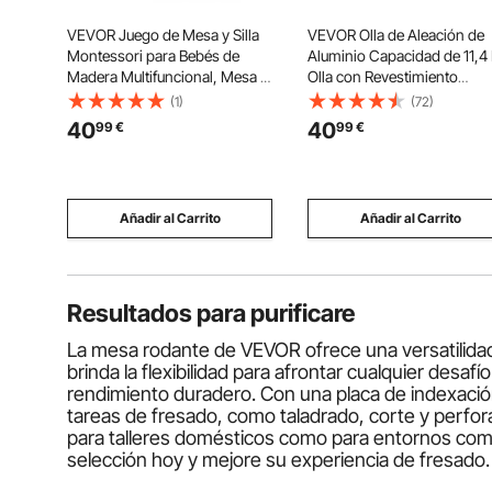
VEVOR Juego de Mesa y Silla
VEVOR Olla de Aleación de
Montessori para Bebés de
Aluminio Capacidad de 11,4 
Madera Multifuncional, Mesa y
Olla con Revestimiento
Silla Infantil de 3 Alturas
Cerámico, Tapa de Vidrio,
(1)
(72)
Ajustables, con Pizarra Blanca,
Base de 2 Capas y Asas
40
40
99
€
99
€
Bordes Redondeados, para
Soldadas Reforzadas, Fácil 
Aprendizaje Jugar Comer
Transportar, Ideal para Sopa
Dibujar
Guisos
Añadir al Carrito
Añadir al Carrito
Resultados para
purificare
La mesa rodante de VEVOR ofrece una versatilidad y
brinda la flexibilidad para afrontar cualquier desaf
rendimiento duradero. Con una placa de indexació
tareas de fresado, como taladrado, corte y perfora
para talleres domésticos como para entornos com
selección hoy y mejore su experiencia de fresado.