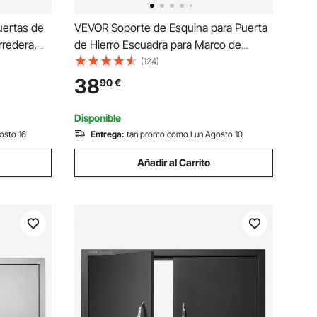
uertas de
VEVOR Soporte de Esquina para Puerta
rredera,
de Hierro Escuadra para Marco de
 madera de
Puerta Anti Hundimiento para Puertas
(124)
ta de
de Cobertizo, Puertas de Corral,
38
90
€
e piso 8 en
Puertas de Entrada, Ventanas de
 de abeto
Madera, Negro 2 Juegos
Disponible
osto 16
Entrega:
tan pronto como Lun.Agosto 10
Añadir al Carrito