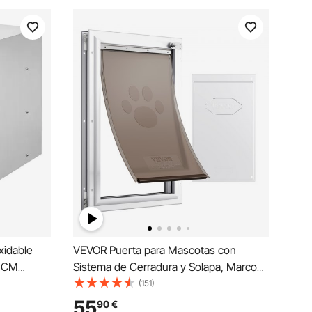
xidable
VEVOR Puerta para Mascotas con
5 CM
Sistema de Cerradura y Solapa, Marco
a
de Aluminio de 337 x 509 mm, Puerta
(151)
a Armario
para Mascotas para Instalar en Puertas,
55
90
€