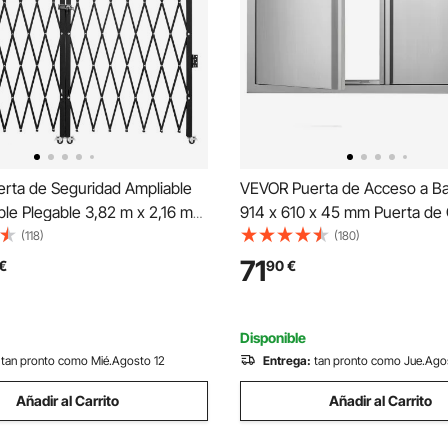
rta de Seguridad Ampliable
VEVOR Puerta de Acceso a B
le Plegable 3,82 m x 2,16 m
914 x 610 x 45 mm Puerta de
scalera de Acero, balanceo de
Exterior Doble Puerta Empotr
(118)
(180)
a de Tijera o Puerta con
Acero Inoxidable con Manija pa
71
€
90
€
ara el sótano del hogar
Barbacoa, Estación de Parrilla
Exterior
Disponible
tan pronto como Mié.Agosto 12
Entrega:
tan pronto como Jue.Ago
Añadir al Carrito
Añadir al Carrito