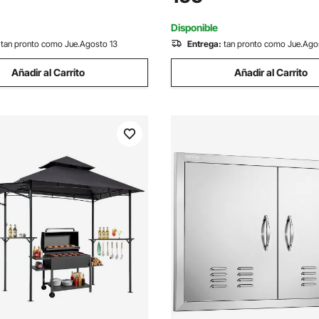
olapa y Cerradura para Perros
de Cajones Cajón Barbacoa
Tamaño
Disponible
tan pronto como Jue.Agosto 13
Entrega:
tan pronto como Jue.Ago
Añadir al Carrito
Añadir al Carrito