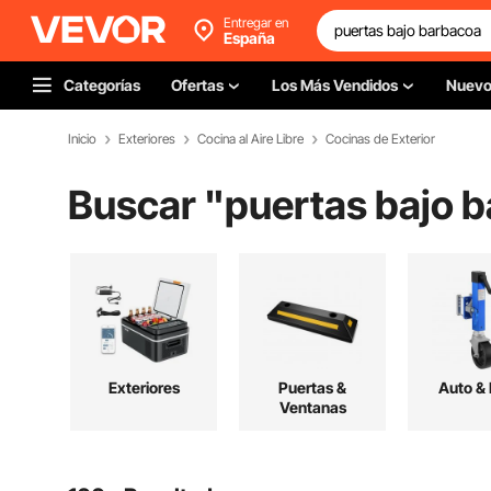
Entregar en
España
Categorías
Ofertas
Los Más Vendidos
Nuev
Inicio
Exteriores
Cocina al Aire Libre
Cocinas de Exterior
Buscar "
puertas bajo 
Exteriores
Puertas &
Auto &
Ventanas