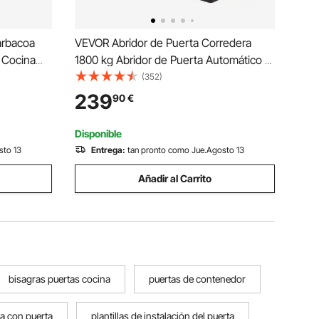
arbacoa
VEVOR Abridor de Puerta Corredera
 Cocina
1800 kg Abridor de Puerta Automático 5
ada de
m con 4 Mandos a Distancia y Control
(352)
ra Isla de
de APP para Entrada Rodante Kit de
239
90
€
, Armario
Sistema de Seguridad para Operador de
Puerta
Disponible
sto 13
Entrega:
tan pronto como Jue.Agosto 13
Añadir al Carrito
bisagras puertas cocina
puertas de contenedor
a con puerta
plantillas de instalación del puerta