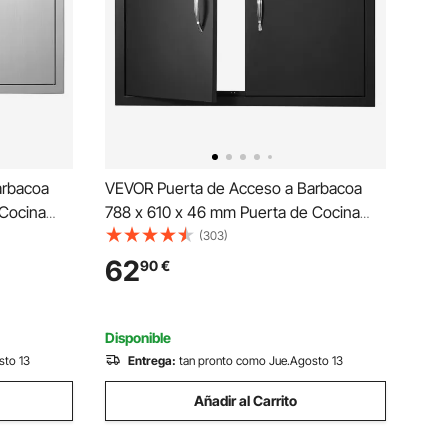
arbacoa
VEVOR Puerta de Acceso a Barbacoa
 Cocina
788 x 610 x 46 mm Puerta de Cocina
ada de
Exterior Doble Puerta Empotrada de
(303)
ra Isla de
Acero Inoxidable con Manija para Isla de
62
90
€
, Armario
Barbacoa, Estación de Parrilla, Armario
Exterior, Negro
Disponible
sto 13
Entrega:
tan pronto como Jue.Agosto 13
Añadir al Carrito