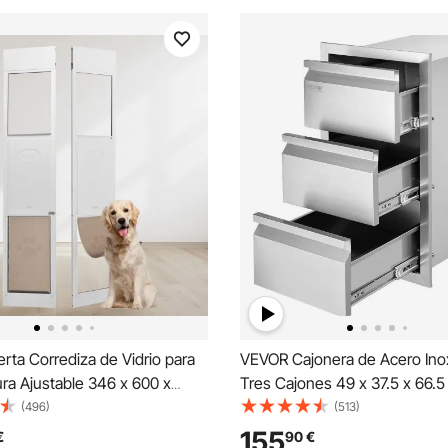
ta Corrediza de Vidrio para
VEVOR Cajonera de Acero Ino
ura Ajustable 346 x 600 x
Tres Cajones 49 x 37.5 x 66.
 mm Puerta para Mascotas
Cajonera de Cocina Cajón par
(496)
(513)
Templado con Estructura de
Barbacoa Cajonera para Cocin
155
€
90
€