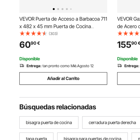
VEVOR Puerta de Acceso a Barbacoa 711
VEVOR Gaz
x 482 x 45 mm Puerta de Cocina
de Acero 
Exterior Doble Puerta Empotrada de
243 x 150
(303)
Acero Inoxidable con Manija para Isla de
Niveles, 2
60
155
90
€
90
Barbacoa, Estación de Parrilla, Armario
Abrebotell
Exterior
para Barb
Disponible
Disponible
Entrega:
tan pronto como Mié.Agosto 12
Entrega:
Añadir al Carrito
Búsquedas relacionadas
bisagra puerta de cocina
cerradura puerta derecha
tapa puerta
bisagra para puertas de cocina