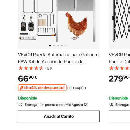
VEVOR Puerta Automática para Gallinero
VEVOR Pue
66W Kit de Abridor de Puerta de
Puerta Dob
Gallinero Aleación de Aluminio ABS
Valla de E
(121)
Abridor de Puerta Temporizador Sensor
360° Puert
66
279
90
€
90
de Luz Apertura de Puerta para Aves de
Candado p
¡Extra4% de descuento!
con cupón
Corral 30x30cm
Disponible
Disponible
Entrega:
tan pronto como Mié.Agosto 12
Entrega:
Añadir al Carrito