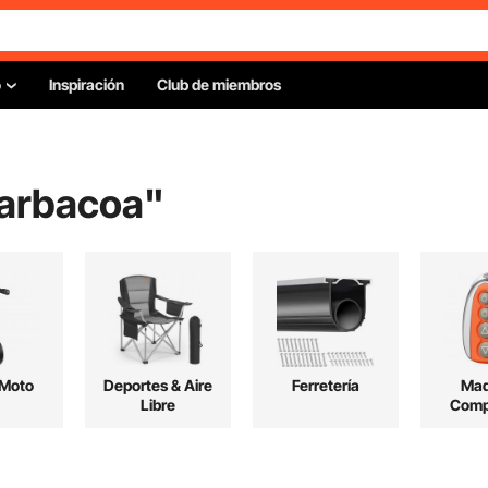
o
Inspiración
Club de miembros
barbacoa
"
 Moto
Deportes & Aire
Ferretería
Mad
Libre
Comp