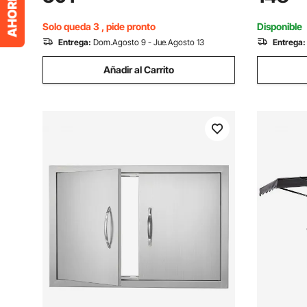
1 y manija de puerta, losa con paneles
Bisagra, S
de madera de abeto, fácil de instalar
de Gran 
Solo queda 3 , pide pronto
Disponible
Entrega:
Dom.Agosto 9 - Jue.Agosto 13
Entrega:
Añadir al Carrito