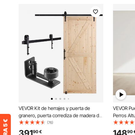
VEVOR Kit de herrajes y puerta de
VEVOR Puer
granero, puerta corrediza de madera de
Perros Alt
36" x 84", suave y silenciosa, kit de
1927-2049
(76)
puerta de granero con guía de piso 8 en
de Vidrio 
391
148
90
€
90