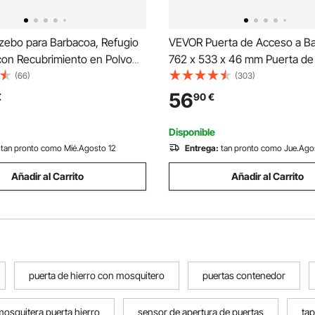
ebo para Barbacoa, Refugio
VEVOR Puerta de Acceso a B
con Recubrimiento en Polvo
762 x 533 x 46 mm Puerta de
 x 250 cm con Techo de 2
Exterior Doble Puerta Empotr
(66)
(303)
 Estantes Laterales,
Acero Inoxidable con Manija pa
56
€
90
€
as, Ganchos y Toldo Adicional
Barbacoa, Estación de Parrilla
acoa
Exterior
Disponible
tan pronto como Mié.Agosto 12
Entrega:
tan pronto como Jue.Ago
Añadir al Carrito
Añadir al Carrito
puerta de hierro con mosquitero
puertas contenedor
mosquitera puerta hierro
sensor de apertura de puertas
tap