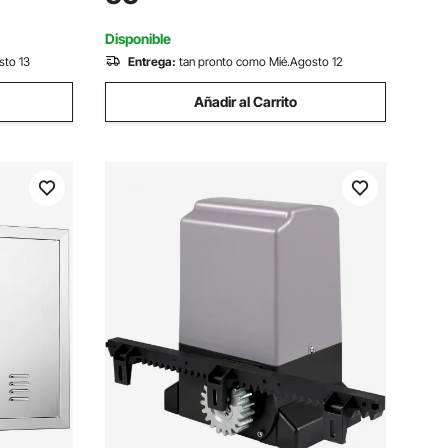
Puerta de Mascotas para Perritos y
Gatitos, Blanca, L
Disponible
sto 13
Entrega:
tan pronto como Mié.Agosto 12
Añadir al Carrito