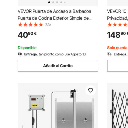
VEVOR Puerta de Acceso a Barbacoa
VEVOR 10 
Puerta de Cocina Exterior Simple de
Privacidad
432x610 mm Puerta Empotrada de
Zurdos o D
(63)
Acero Inoxidable con Manija Empotrada
Llave, Rota
40
148
90
€
90
para Isla de Barbacoa Estación de Parrilla
Cuadrado 
Armario Exterior
Baño, Neg
Disponible
Solo queda 
Entrega:
tan pronto como Jue.Agosto 13
Entrega:
Añadir al Carrito