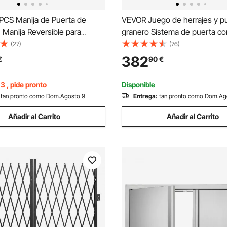
PCS Manija de Puerta de
VEVOR Juego de herrajes y p
, Manija Reversible para
granero Sistema de puerta co
iestros con Cerradura sin
puerta corrediza de vidrio de
(27)
(76)
ción de 45° para Abrir, Interior
1067x2134 mm Juego de puer
382
€
90
€
Universal para Puertas de
granero silenciosa con guía d
ra Mate
1 y manija de puerta con tapa
3 , pide pronto
Disponible
para sala de estar, etc.
tan pronto como Dom.Agosto 9
Entrega:
tan pronto como Dom.Ag
Añadir al Carrito
Añadir al Carrito