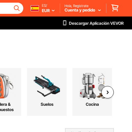
ES/
Hola, Regístrate
Cuenta y pedido
EUR
Descargar Aplicación VEVOR
era &
Suelos
Cocina
E
uestos