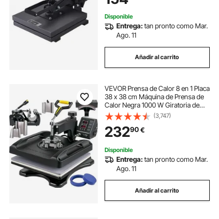
Camiseta, Bolso, Almohada
Disponible
Entrega:
tan pronto como Mar.
Ago. 11
Añadir al carrito
VEVOR Prensa de Calor 8 en 1 Placa
38 x 38 cm Máquina de Prensa de
Calor Negra 1000 W Giratoria de
360 Grados Pantalla Digital Prensa
(3,747)
de Transferencia para Camiseta
232
90
€
Taza Sombrero Tapa
Disponible
Entrega:
tan pronto como Mar.
Ago. 11
Añadir al carrito