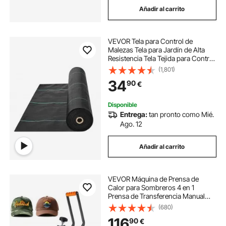
Añadir al carrito
prensa de fuerza
prensa domestica
VEVOR Tela para Control de
prensa de palanca
prensa de superficie
Malezas Tela para Jardín de Alta
Resistencia Tela Tejida para Control
de Malezas de PP Tela Geotextil
(1,801)
38 x 38 prensa
para Paisajismo Vellón de Malas
34
90
€
Hierbas 0,9 x 91,4 m, 108 g/m²,
Negro
prensa para hacer botones
Disponible
Entrega:
tan pronto como Mié.
Ago. 12
botones para prensa
Añadir al carrito
VEVOR Máquina de Prensa de
Calor para Sombreros 4 en 1
Prensa de Transferencia Manual
580W Máquina de Prensa de Calor
(680)
Multifuncional 50 x 25,8 x 36,2 cm
116
90
€
con Pantalla Dual y Control Digital