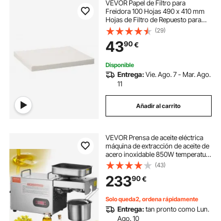
VEVOR Papel de Filtro para
Freidora 100 Hojas 490 x 410 mm
Hojas de Filtro de Repuesto para
Freidora Comercial de 18L/38L para
(29)
Restaurante, Tienda de Comida
43
90
€
Rápida, Puesto de Concesión de
Carnaval
Disponible
Entrega:
Vie. Ago. 7 - Mar. Ago.
11
Añadir al carrito
VEVOR Prensa de aceite eléctrica
máquina de extracción de aceite de
acero inoxidable 850W temperatura
ajustable 0-300°C expulsor de
(43)
aceite de prensa para exprimir
233
90
€
cacahuetes, semillas de sésamo
Solo queda2, ordena rápidamente
Entrega:
tan pronto como Lun.
Ago. 10