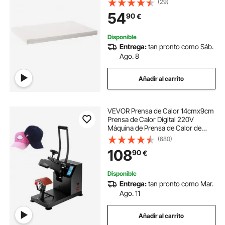
(29)
Restaurante, Tienda de Comida
54
90
€
Rápida, Puesto de Concesión de
Carnaval
Disponible
Entrega:
tan pronto como Sáb.
Ago. 8
Añadir al carrito
VEVOR Prensa de Calor 14cmx9cm
Prensa de Calor Digital 220V
Máquina de Prensa de Calor de
Transferencia 0-399 ° C Prensa
(680)
Térmica para Sublimación para
108
90
€
Disponible
Entrega:
tan pronto como Mar.
Ago. 11
Añadir al carrito