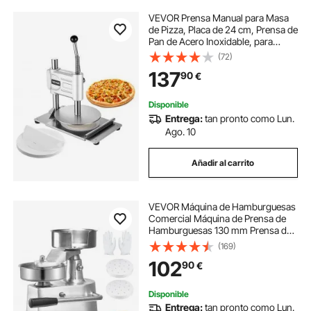
VEVOR Prensa Manual para Masa
de Pizza, Placa de 24 cm, Prensa de
Pan de Acero Inoxidable, para
Hacer Chapatis, Formadora con
(72)
Asa y 100 Hojas de Papel
137
90
€
Pergamino, 400 x 245 x 360 mm,
Color Plata
Disponible
Entrega:
tan pronto como Lun.
Ago. 10
Añadir al carrito
VEVOR Máquina de Hamburguesas
Comercial Máquina de Prensa de
Hamburguesas 130 mm Prensa de
Hamburguesas de Acero Inoxidable
(169)
para Formar Carne 1000 PCS de
102
90
€
Papel para Hamburguesas Prensa
de Hamburguesas
Disponible
Entrega:
tan pronto como Lun.