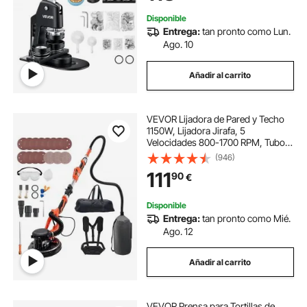
Kit de Personalización
Disponible
Entrega:
tan pronto como Lun.
Ago. 10
Añadir al carrito
VEVOR Lijadora de Pared y Techo
1150W, Lijadora Jirafa, 5
Velocidades 800-1700 RPM, Tubo
Telescópico 1,4-1,8 m, Aspiradora
(946)
LED Integrados, 15 Hojas de Papel
111
90
€
de Lija, Pulidora para Pared de Yeso
Gotelé
Disponible
Entrega:
tan pronto como Mié.
Ago. 12
Añadir al carrito
VEVOR Prensa para Tortillas de