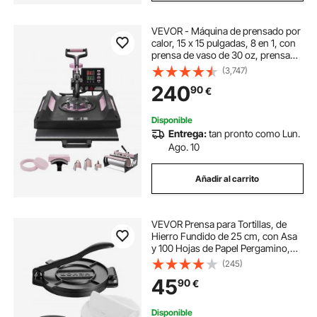
VEVOR - Máquina de prensado por
calor, 15 x 15 pulgadas, 8 en 1, con
prensa de vaso de 30 oz, prensa
digital de camisetas con giro de
(3,747)
360°, revestimiento de teflón, para
240
90
€
camisetas, tazas, sombreros y
platos, color negro
Disponible
Entrega:
tan pronto como Lun.
Ago. 10
Añadir al carrito
VEVOR Prensa para Tortillas, de
Hierro Fundido de 25 cm, con Asa
y 100 Hojas de Papel Pergamino,
para Masa de Tacos y Tortillas de
(245)
Harina, Construcción de Servicio
45
90
€
Pesado, 310 x 248 x 130 mm
Disponible