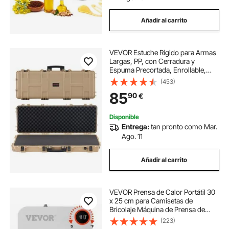
Añadir al carrito
VEVOR Estuche Rígido para Armas
Largas, PP, con Cerradura y
Espuma Precortada, Enrollable,
Resistente al Agua IP67, 109 x 41 x
(453)
15,5 cm, Color Caqui, para Viajar en
85
90
€
Medios de Transporte Público
Disponible
Entrega:
tan pronto como Mar.
Ago. 11
Añadir al carrito
VEVOR Prensa de Calor Portátil 30
x 25 cm para Camisetas de
Bricolaje Máquina de Prensa de
Calor 750W Prensa de
(223)
Transferencia Temperatura 40-205