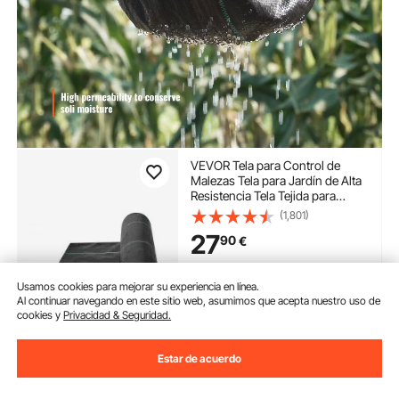
VEVOR Tela para Control de
Malezas Tela para Jardín de Alta
Resistencia Tela Tejida para
Control de Malezas de PP Tela
(1,801)
Geotextil para Paisajismo Vellón
27
90
€
de Malas Hierbas 1 x 50 m, 100
g/m², Negro
Disponible
Usamos cookies para mejorar su experiencia en línea.
Entrega:
tan pronto como
Al continuar navegando en este sitio web, asumimos que acepta nuestro uso de
Mié. Ago. 12
cookies y
Privacidad & Seguridad.
Añadir al carrito
Estar de acuerdo