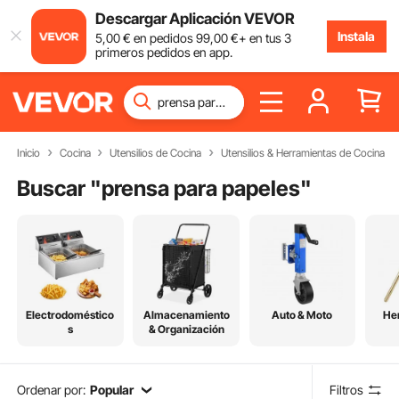
Descargar Aplicación VEVOR
Instala
5
,00
€
en pedidos
99
,00
€
+ en tus 3
primeros pedidos en app.
Inicio
Cocina
Utensilios de Cocina
Utensilios & Herramientas de Cocina
Buscar "
prensa para papeles
"
Electrodoméstico
Almacenamiento
Auto & Moto
He
s
& Organización
Ordenar por:
Popular
Filtros