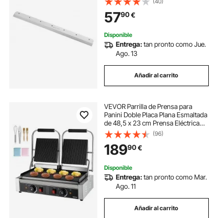
(40)
de Papel, 503 x 43 x 6 mm Apta
57
90
€
para Cortadora Profesional
G450VS+
Disponible
Entrega:
tan pronto como Jue.
Ago. 13
Añadir al carrito
VEVOR Parrilla de Prensa para
Panini Doble Placa Plana Esmaltada
de 48,5 x 23 cm Prensa Eléctrica
para Sándwiches de Acero
(96)
Inoxidable Control de Temperatura
189
90
€
para Hamburguesas, Filetes,
Tocino
Disponible
Entrega:
tan pronto como Mar.
Ago. 11
Añadir al carrito