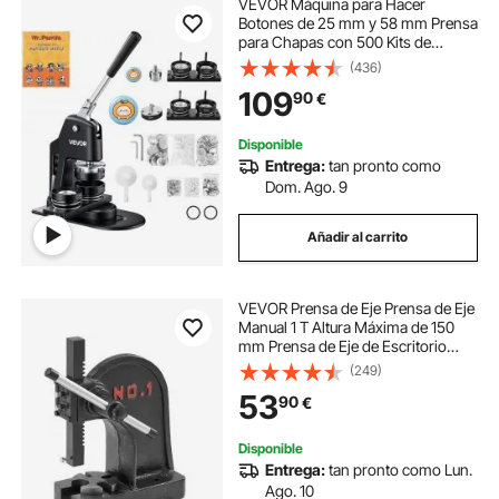
VEVOR Máquina para Hacer
Botones de 25 mm y 58 mm Prensa
para Chapas con 500 Kits de
Botones con Libro Mágico y
(436)
Cortador de Círculos Máquina para
109
90
€
Hacer Chapas de Aluminio y ABS
Kit de Personalización
Disponible
Entrega:
tan pronto como
Dom. Ago. 9
Añadir al carrito
VEVOR Prensa de Eje Prensa de Eje
Manual 1 T Altura Máxima de 150
mm Prensa de Eje de Escritorio
Manual de Hierro Fundido
(249)
Resistente Prensa Manual de
53
90
€
Precisión para Estampar, Doblar,
Estirar, Formar
Disponible
Entrega:
tan pronto como Lun.
Ago. 10