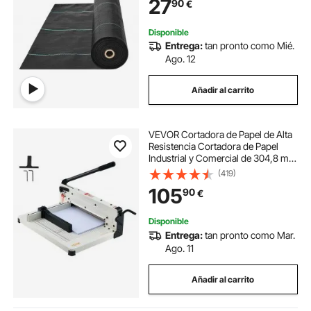
27
90
€
Hierbas 1 x 50 m, 100 g/m², Negro
Disponible
Entrega:
tan pronto como Mié.
Ago. 12
Añadir al carrito
VEVOR Cortadora de Papel de Alta
Resistencia Cortadora de Papel
Industrial y Comercial de 304,8 mm
para Papel A4, Capacidad para 400
(419)
Hojas Cortadora de Papel Apilado
105
90
€
para Oficina, Escuela, Blanco
Disponible
Entrega:
tan pronto como Mar.
Ago. 11
Añadir al carrito