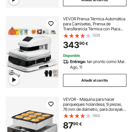
VEVOR Prensa Térmica Automática
para Camisetas, Prensa de
Transferencia Térmica con Placa
Calefactora de 38 x 38 cm,
(331)
Liberación Automática, Presión
343
90
€
Ajustable y Pantalla Digital,
Sublimación, Blanco
Disponible
Entrega:
tan pronto como Mar.
Ago. 11
Añadir al carrito
VEVOR - Máquina para hacer
panqueques holandesa, 9 piezas,
76 mm de diámetro, para dorayaki,
parrilla eléctrica comercial para
(192)
poffertjes de 850 W, acero
87
90
€
inoxidable antiadherente, control
de temperatura y tiempo, para