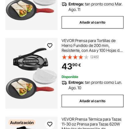
Entrega:
tan pronto como Mar.
Ago. 11
Añadir al carrito
VEVOR Prensa para Tortillas de
Hierro Fundido de 200 mm,
Resistente, con Asa y 100 Hojas de
Papel Pergamino, para Masa de
(245)
Tacos y Tortillas de Harina, 250 x
43
90
€
200 x 120 mm, Fácil de Usar, Gris
Disponible
Entrega:
tan pronto como Lun.
Ago. 10
Añadir al carrito
VEVOR Prensa Térmica para Tazas
Autorización
11-30 oz Prensa para Tazas 620W
Máquina de Impresión de