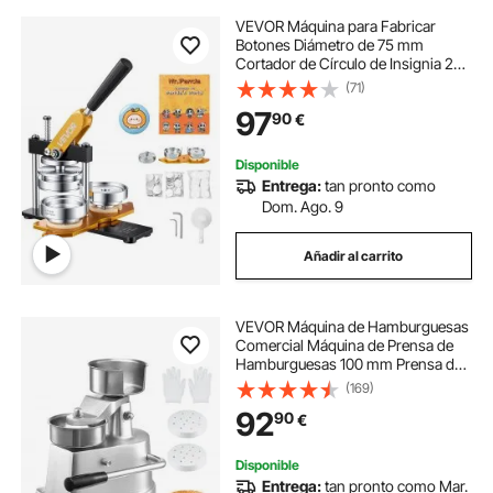
VEVOR Máquina para Fabricar
Botones Diámetro de 75 mm
Cortador de Círculo de Insignia 28
x 10 x 36 cm de Acero y Aleación de
(71)
Aluminio Máquina para Hacer Pines
97
90
€
Chapas Personalizadas Manual 100
Piezas
Disponible
Entrega:
tan pronto como
Dom. Ago. 9
Añadir al carrito
VEVOR Máquina de Hamburguesas
Comercial Máquina de Prensa de
Hamburguesas 100 mm Prensa de
Hamburguesas de Acero Inoxidable
(169)
para Formar Carne 1000 PCS de
92
90
€
Papel para Hamburguesas Prensa
de Hamburguesas
Disponible
Entrega:
tan pronto como Mar.