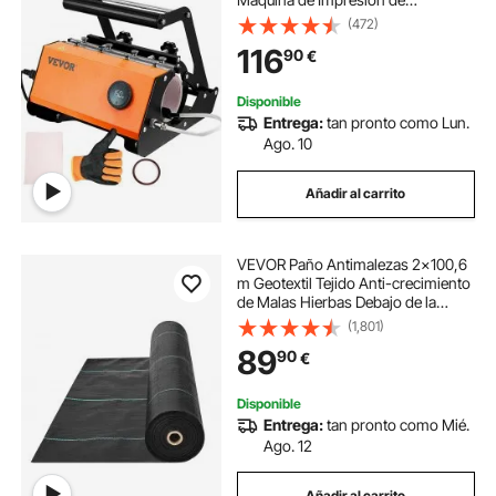
Transferencia 29,1 x 31,2 x 25,7 cm
(472)
con Pantalla Táctil Estilo Perilla y
116
90
€
Circuito de Seguridad de Doble
Control
Disponible
Entrega:
tan pronto como Lun.
Ago. 10
Añadir al carrito
VEVOR Paño Antimalezas 2x100,6
m Geotextil Tejido Anti-crecimiento
de Malas Hierbas Debajo de la
Grava 108 g/m² Paño de PP
(1,801)
Permeable Resistente al Desgarro
89
90
€
para Paisajismo, Cubierta del Suelo,
Negro
Disponible
Entrega:
tan pronto como Mié.
Ago. 12
Añadir al carrito