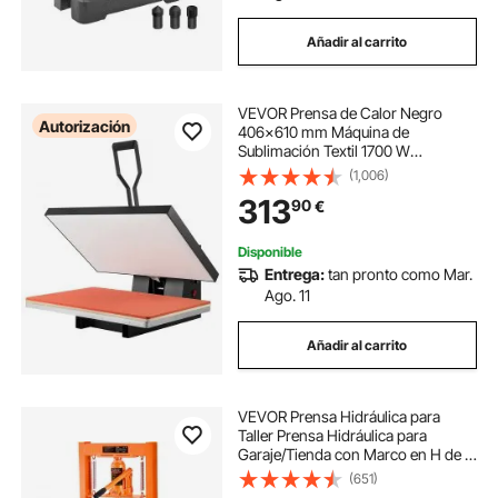
Añadir al carrito
VEVOR Prensa de Calor Negro
Autorización
406x610 mm Máquina de
Sublimación Textil 1700 W
Calentamiento Rápido Prensa de
(1,006)
Calor por Transferencia por
313
90
€
Sublimación Digital e Industrial para
Camiseta, Bolso, Almohada
Disponible
Entrega:
tan pronto como Mar.
Ago. 11
Añadir al carrito
VEVOR Prensa Hidráulica para
Taller Prensa Hidráulica para
Garaje/Tienda con Marco en H de 6
T Prensa Ajustable para Taller con
(651)
Placas de Prensado Prensa