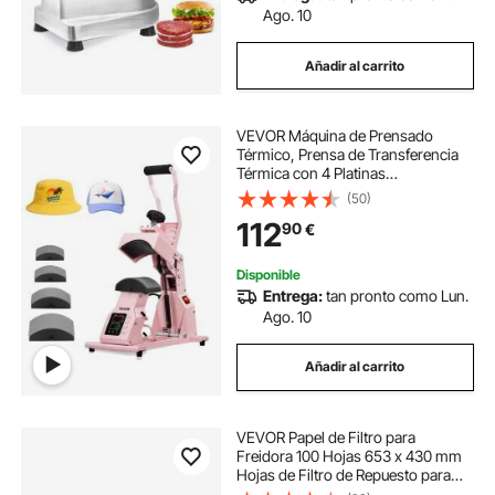
Ago. 10
Añadir al carrito
VEVOR Máquina de Prensado
Térmico, Prensa de Transferencia
Térmica con 4 Platinas
Intercambiables, Control Preciso de
(50)
Tiempo y Temperatura, Máquina de
112
90
€
Sublimación HTV para Gorras,
Diademas, Rosa
Disponible
Entrega:
tan pronto como Lun.
Ago. 10
Añadir al carrito
VEVOR Papel de Filtro para
Freidora 100 Hojas 653 x 430 mm
Hojas de Filtro de Repuesto para
Freidora Comercial de 55 L para