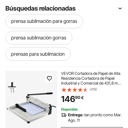
Búsquedas relacionadas
prensa sublimación para gorras
prensa sublimación gorras
prensas para sublimacion
que es una prensa para sublimacion
VEVOR Cortadora de Papel de Alta
Resistencia Cortadora de Papel
Industrial y Comercial de 431,8 mm
prensa sublimacion
prensa de sublimacion
para Papel A3, Capacidad para 400
(419)
Hojas Cortadora de Papel Apilado
146
90
€
para Oficina, Escuela, Blanco
prensa t sublimacion
Disponible
Entrega:
tan pronto como Mar.
prensa sublimacion gorras
Ago. 11