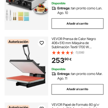
cocina casera, restaurante, snack
Disponible
bar
Entrega:
tan pronto como Lun.
Ago. 10
Añadir al carrito
VEVOR Prensa de Calor Negro
Autorización
406x510 mm Máquina de
Sublimación Textil 1700 W
Calentamiento Rápido Prensa de
(1,006)
Calor por Transferencia por
253
90
€
Sublimación Digital e Industrial para
Camiseta, Bolso, Almohada
Disponible
Entrega:
tan pronto como Mar.
Ago. 11
Añadir al carrito
VEVOR Papel de Formato 80 g/㎡
Autorización