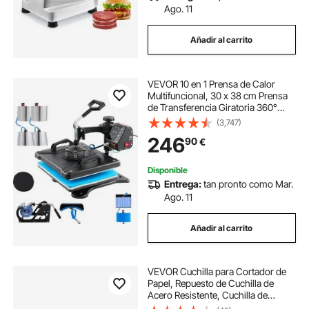
Ago. 11
Añadir al carrito
VEVOR 10 en 1 Prensa de Calor
Multifuncional, 30 x 38 cm Prensa
de Transferencia Giratoria 360°
Máquina de Sublimación, Prensa de
(3,747)
Calor, Prensa Térmica para
246
90
€
Camisetas, Tazas, Negra
Disponible
Entrega:
tan pronto como Mar.
Ago. 11
Añadir al carrito
VEVOR Cuchilla para Cortador de
Papel, Repuesto de Cuchilla de
Acero Resistente, Cuchilla de
Repuesto para Máquina Cortadora