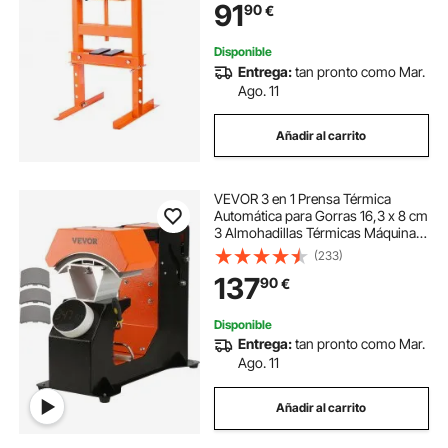
91
90
€
Hidráulica de Alta Resistencia para
Garaje
Disponible
Entrega:
tan pronto como Mar.
Ago. 11
Añadir al carrito
VEVOR 3 en 1 Prensa Térmica
Automática para Gorras 16,3 x 8 cm
3 Almohadillas Térmicas Máquina
de Sublimación Anti-Adhesiva
(233)
Prensa de Impresión para
137
90
€
Sombreros Prensa Automática para
Nailon, Lino, Hilo
Disponible
Entrega:
tan pronto como Mar.
Ago. 11
Añadir al carrito