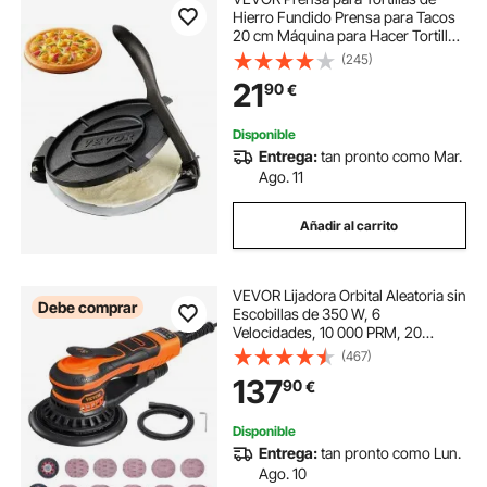
Hierro Fundido Prensa para Tacos
20 cm Máquina para Hacer Tortillas
pre-sazonada con 100 Piezas de
(245)
Papel Pergamino, Máquina para
21
90
€
Masa para Tortillas de Harina,
Negro
Disponible
Entrega:
tan pronto como Mar.
Ago. 11
Añadir al carrito
VEVOR Lijadora Orbital Aleatoria sin
Debe comprar
Escobillas de 350 W, 6
Velocidades, 10 000 PRM, 20
Papeles de Lija, Conector para
(467)
Polvo y Manguera para Lijado de
137
90
€
Detalles de Carpintería, 255 x 150 x
110 mm
Disponible
Entrega:
tan pronto como Lun.
Ago. 10