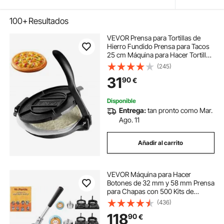
100+
Resultados
VEVOR Prensa para Tortillas de
Hierro Fundido Prensa para Tacos
25 cm Máquina para Hacer Tortillas
pre-sazonada con 100 Piezas de
(245)
Papel Pergamino, Máquina para
31
90
€
Masa para Tortillas de Harina,
Negro
Disponible
Entrega:
tan pronto como Mar.
Ago. 11
Añadir al carrito
VEVOR Máquina para Hacer
Botones de 32 mm y 58 mm Prensa
para Chapas con 500 Kits de
Botones con Libro Mágico y
(436)
Cortador de Círculos Máquina para
118
90
€
Hacer Chapas de Aluminio y ABS