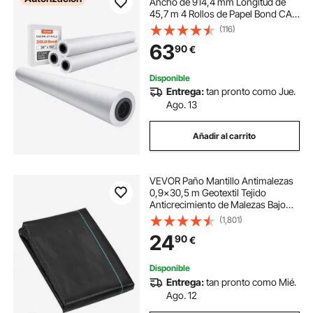
Ancho de 914,4 mm Longitud de
45,7 m 4 Rollos de Papel Bond CAD
con Núcleo de 50,8 mm Rollos de
(116)
Papel Bond para Trazador para
63
90
€
Dibujos CAD, Planos de Ingeniería,
Blanco
Disponible
Entrega:
tan pronto como Jue.
Ago. 13
Añadir al carrito
VEVOR Paño Mantillo Antimalezas
0,9x30,5 m Geotextil Tejido
Anticrecimiento de Malezas Bajo
Grava 108 g/m² Paño de PP
(1,801)
Permeable Resistente al Desgarro
24
90
€
para Paisajismo, Cubierta del Suelo,
Negro
Disponible
Entrega:
tan pronto como Mié.
Ago. 12