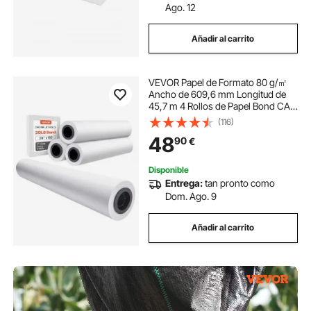
Ago. 12
Añadir al carrito
VEVOR Papel de Formato 80 g/㎡
Ancho de 609,6 mm Longitud de
45,7 m 4 Rollos de Papel Bond CAD
con Núcleo de 50,8 mm Rollos de
(116)
Papel Bond para Trazador para
48
90
€
Dibujos CAD, Planos de Ingeniería,
Blanco
Disponible
Entrega:
tan pronto como
Dom. Ago. 9
Añadir al carrito