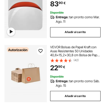
83
90
€
°C Prensa de Calor de Uso
Doméstico Bricolaje
Disponible
Entrega:
tan pronto como Mar.
Ago. 11
Añadir al carrito
VEVOR Bolsas de Papel Kraft con
Autorización
Asas Resistentes 50 Unidades
40,6x15,2x30,8 cm Bolsa de Papel
para Compras Duradera Bolsitas
(42)
Artesanales de DIY para
22
90
€
Cumpleaños, Bodas, Embalaje,
Regalos, Marrón
Disponible
Entrega:
tan pronto como Sáb.
Ago. 15
Añadir al carrito