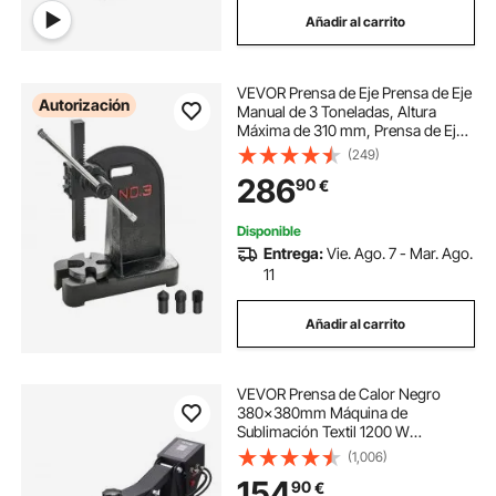
Añadir al carrito
VEVOR Prensa de Eje Prensa de Eje
Autorización
Manual de 3 Toneladas, Altura
Máxima de 310 mm, Prensa de Eje
de Escritorio Manual de Hierro
(249)
Fundido Resistente, Prensa Manual
286
90
€
de Precisión para Estampar, Doblar
Disponible
Entrega:
Vie. Ago. 7 - Mar. Ago.
11
Añadir al carrito
VEVOR Prensa de Calor Negro
380x380mm Máquina de
Sublimación Textil 1200 W
Calentamiento Rápido Prensa de
(1,006)
Calor por Transferencia por
154
90
€
Sublimación Digital e Industrial para