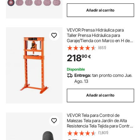
Añadir al carrito
VEVOR Prensa Hidráulica para
Taller Prensa Hidráulica para
Garaje/Tienda con Marco en H de
12 T Prensa Ajustable para Taller
(651)
con Placas de Prensado Prensa
218
90
€
Hidráulica de Alta Resistencia para
Garaje
Disponible
Entrega:
tan pronto como Jue.
Ago. 13
Añadir al carrito
VEVOR Tela para Control de
Malezas Tela para Jardín de Alta
Resistencia Tela Tejida para Control
de Malezas de PP Tela Geotextil
(1,801)
para Paisajismo Vellón de Malas