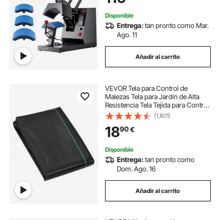
Inteligente
Disponible
Entrega:
tan pronto como Mar.
Ago. 11
Añadir al carrito
VEVOR Tela para Control de
Malezas Tela para Jardín de Alta
Resistencia Tela Tejida para Control
de Malezas de PP Tela Geotextil
(1,801)
para Paisajismo Vellón de Malas
18
90
€
Hierbas 1,2 x 15,2 m, 108 g/m²,
Negro
Disponible
Entrega:
tan pronto como
Dom. Ago. 16
Añadir al carrito