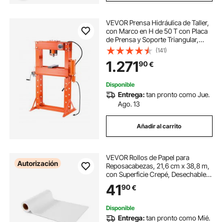
VEVOR Prensa Hidráulica de Taller,
con Marco en H de 50 T con Placa
de Prensa y Soporte Triangular,
para Piso de Garaje Estable con
(141)
Válvula Alivio, Apta para Doblar y
1.271
90
€
Enderezar, 1380 x 800 x 1735 mm
Disponible
Entrega:
tan pronto como Jue.
Ago. 13
Añadir al carrito
VEVOR Rollos de Papel para
Autorización
Reposacabezas, 21,6 cm x 38,8 m,
con Superficie Crepé, Desechable
para Reposacabezas con
41
90
€
Protección, para Mesas de Masaje,
Exploración y Quiropráctica,
Blanco, 25 uds
Disponible
Entrega:
tan pronto como Mié.