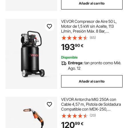
Añadir al carrito
VEVOR Compresor de Aire 50 L,
Motor de 1,5 kW sin Aceite, 113
L/min, Presión Máx. 8 Bar,
Compresor Silencioso 75 dB,
(65)
Portátil con Ruedas, para Inflación
193
90
€
de Neumáticos Pistola de Pintura
Carpintería
Disponible
Entrega:
tan pronto como Mié.
Ago. 12
Añadir al carrito
VEVOR Antorcha MIG 250A con
Cable 4,57 m, Pistola de Soldadura
Compatible con MDX-250,
Millermatic 252 255, Multimatic
(20)
200 235 255, con Puntas de
120
99
€
Contacto 0,8-0,9 mm para Taller