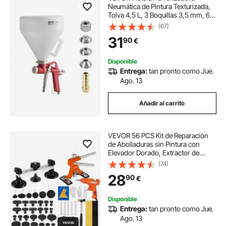
Neumática de Pintura Texturizada,
Tolva 4,5 L, 3 Boquillas 3,5 mm, 6
mm y 8 mm, con Aire Comprimido
(67)
para Texturas de Palomitas de Maíz,
31
90
€
Derribo y Cáscara de Naranja
Disponible
Entrega:
tan pronto como Jue.
Ago. 13
Añadir al carrito
VEVOR 56 PCS Kit de Reparación
de Abolladuras sin Pintura con
Elevador Dorado, Extractor de
Puente, Extractor de Abolladuras
(74)
con Lengüetas de Extracción,
28
90
€
Pistola de Pegamento Caliente para
Abolladuras
Disponible
Entrega:
tan pronto como Jue.
Ago. 13