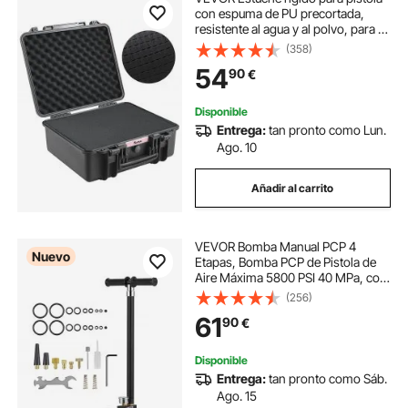
con espuma de PU precortada,
resistente al agua y al polvo, para 6
pistolas, 19,3 × 17,1 × 8,3 pulgadas,
(358)
estuche para pistola con cerradura,
54
90
€
color negro
Disponible
Entrega:
tan pronto como Lun.
Ago. 10
Añadir al carrito
VEVOR Bomba Manual PCP 4
Nuevo
Etapas, Bomba PCP de Pistola de
Aire Máxima 5800 PSI 40 MPa, con
Filtro de Aceite y Humedad,
(256)
Manómetro, Cuerpo de Acero
61
90
€
Inoxidable, para Inflado de
Neumáticos, Paintball
Disponible
Entrega:
tan pronto como Sáb.
Ago. 15