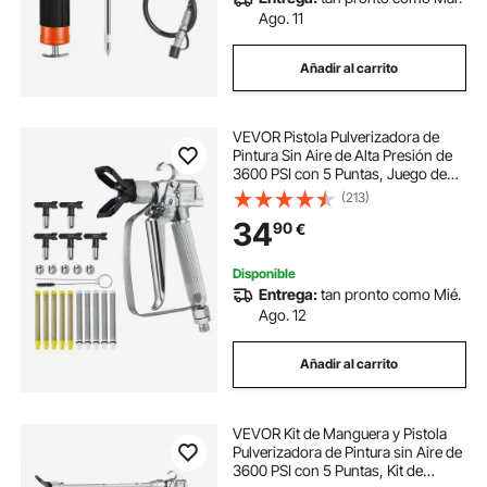
Ago. 11
Añadir al carrito
VEVOR Pistola Pulverizadora de
Pintura Sin Aire de Alta Presión de
3600 PSI con 5 Puntas, Juego de
Pistola Pulverizadora Sin Aire con
(213)
Junta Giratoria con Filtros, Aguja de
34
90
€
Limpieza y Cepillo
Disponible
Entrega:
tan pronto como Mié.
Ago. 12
Añadir al carrito
VEVOR Kit de Manguera y Pistola
Pulverizadora de Pintura sin Aire de
3600 PSI con 5 Puntas, Kit de