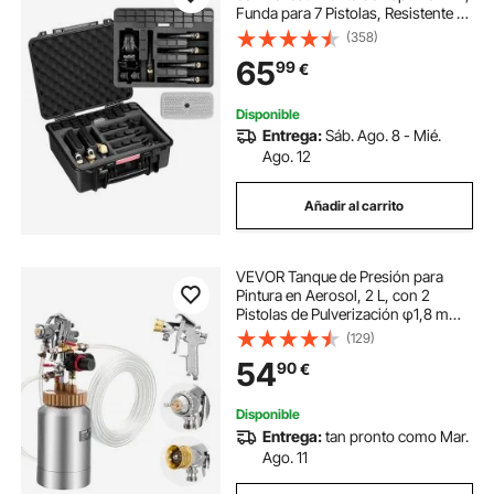
Funda para 7 Pistolas, Resistente al
Agua y Polvo con Interior
(358)
Personalizable y Asa 491 x 434 x
65
99
€
211 mm, Negro, Cumple con la TSA
Disponible
Entrega:
Sáb. Ago. 8 - Mié.
Ago. 12
Añadir al carrito
VEVOR Tanque de Presión para
Pintura en Aerosol, 2 L, con 2
Pistolas de Pulverización φ1,8 mm
+ φ3 mm y 2 Mangueras 3 m para
(129)
Proyectos de Bricolaje y Creación
54
90
€
de Arte, 385 x 126 x 126 mm, Plata
Disponible
Entrega:
tan pronto como Mar.
Ago. 11