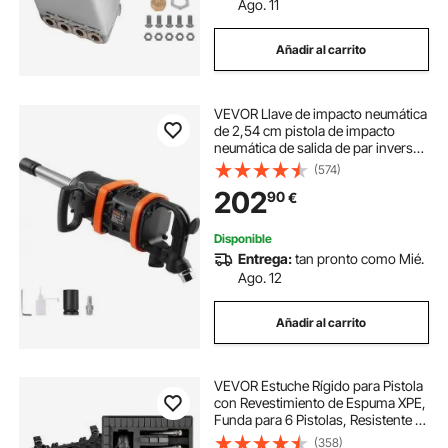
Ago. 11
Añadir al carrito
VEVOR Llave de impacto neumática
de 2,54 cm pistola de impacto
neumática de salida de par inversa
con yunque extendido de 20,32 cm
(574)
para reparaciones y mantenimiento
202
90
€
Disponible
Entrega:
tan pronto como Mié.
Ago. 12
Añadir al carrito
VEVOR Estuche Rígido para Pistola
con Revestimiento de Espuma XPE,
Funda para 6 Pistolas, Resistente al
Agua y Polvo con Interior
(358)