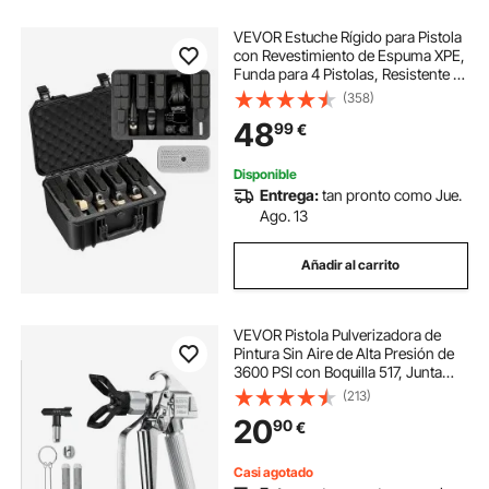
VEVOR Estuche Rígido para Pistola
pistola para soldar portatil
con Revestimiento de Espuma XPE,
Funda para 4 Pistolas, Resistente al
Agua y Polvo con Interior
(358)
cuantos nm tiene una pistola neumatica
Personalizable y Asa 404 x 319 x
48
99
€
192 mm, Negro, Cumple con la TSA
pistola clavadora neumática clavos t
Disponible
Entrega:
tan pronto como Jue.
Ago. 13
Añadir al carrito
VEVOR Pistola Pulverizadora de
Pintura Sin Aire de Alta Presión de
3600 PSI con Boquilla 517, Junta
Giratoria con Filtros, Aguja de
(213)
Limpieza y Cepillo, Pistola para
20
90
€
Máquina Pulverizadora sin Aire
Casi agotado