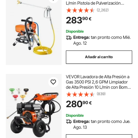
L/min Pistola de Pulverización
Eléctrica sin Aire Presión Máxima
(2,262)
3000 PSI con Manguera de 9 m
283
90
€
para Pared, Mueble, Exterior,
Interior
Disponible
Entrega:
tan pronto como Mié.
Ago. 12
Añadir al carrito
VEVOR Lavadora de Alta Presión a
Gas 3500 PSI 2,6 GPM Limpiador
de Alta Presión 10 L/min con Bomba
de Aluminio, Pistola Rociadora,
(839)
Varilla de Extensión, 5 Boquillas
280
90
€
para Casas, Vehículos, Patios
Disponible
Entrega:
tan pronto como Jue.
Ago. 13