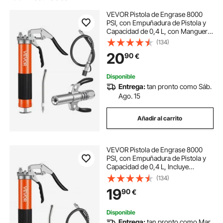
VEVOR Pistola de Engrase 8000
PSI, con Empuñadura de Pistola y
Capacidad de 0,4 L, con Manguera
Flexible de 46 cm, Doble Asa, Tubo
(134)
Rígido de Extensión y Boquilla
20
90
€
Afilada para Automoción y Náutica
Disponible
Entrega:
tan pronto como Sáb.
Ago. 15
Añadir al carrito
VEVOR Pistola de Engrase 8000
PSI, con Empuñadura de Pistola y
Capacidad de 0,4 L, Incluye
Manguera Flexible de 46 cm, 1 Tubo
(134)
de Extensión Rígido y 1 Boquilla
19
90
€
Afilada para Automoción y Náutica
Disponible
Entrega:
tan pronto como Mar.