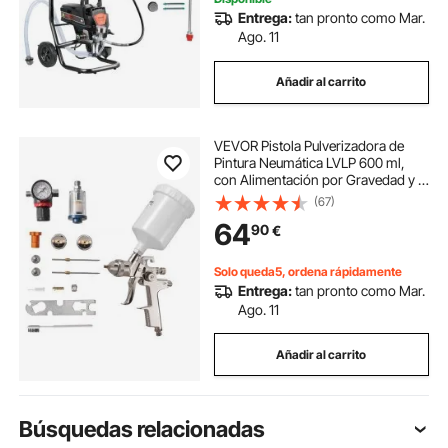
Entrega:
tan pronto como Mar.
Ago. 11
Añadir al carrito
VEVOR Pistola Pulverizadora de
Pintura Neumática LVLP 600 ml,
con Alimentación por Gravedad y 3
Boquillas de 1,3/1,4/1,7 mm, Acero
(67)
Inoxidable y Latón, para Muebles y
64
90
€
Coches, 205 x 100 x 290 mm
Solo queda5, ordena rápidamente
Entrega:
tan pronto como Mar.
Ago. 11
Añadir al carrito
Búsquedas relacionadas