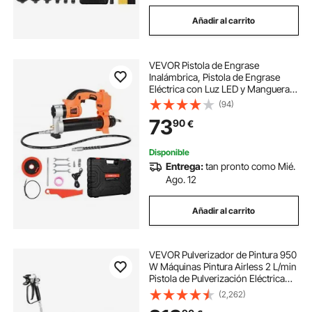
Añadir al carrito
VEVOR Pistola de Engrase
Inalámbrica, Pistola de Engrase
Eléctrica con Luz LED y Manguera
de 89 cm y Gatillos de Velocidad
(94)
Variable Presión Máxima de 80000
73
90
€
PSI para Engrasar Vehículos o
Máquinas
Disponible
Entrega:
tan pronto como Mié.
Ago. 12
Añadir al carrito
VEVOR Pulverizador de Pintura 950
W Máquinas Pintura Airless 2 L/min
Pistola de Pulverización Eléctrica
sin Aire Presión Máxima 3000 PSI
(2,262)
con Manguera de 15 m para Pared,