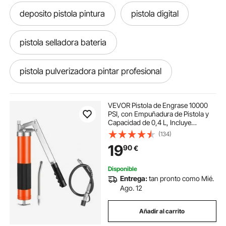
deposito pistola pintura
pistola digital
pistola selladora bateria
pistola pulverizadora pintar profesional
pistola selladora de batería
VEVOR Pistola de Engrase 10000
PSI, con Empuñadura de Pistola y
Capacidad de 0,4 L, Incluye
fundas tácticas para pistolas
pistola funda
Manguera Flexible de 46 cm, 1 Tubo
(134)
de Extensión Rígido y 1 Boquilla
19
90
€
Afilada para Automoción y Náutica
pistola con funda
funda para pistolas
Disponible
Entrega:
tan pronto como Mié.
pistolas de luces
funda de pistola
Ago. 12
Añadir al carrito
pistola de clavos neumatica