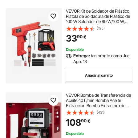
VEVOR Kit de Soldador de Plástico,
Pistola de Soldadura de Plástico de
100 W Soldador de 60 W/100 W,
con 1000 Piezas de Grapas
(195)
Calientes y 60 Varillas para
33
90
€
Parachoques de Automóvil, 230 x
160 x 43 mm
Disponible
Entrega:
tan pronto como Jue.
Ago. 13
Añadir al carrito
VEVOR Bomba de Transferencia de
Aceite 40 L/min Bomba Aceite
Extracción Bomba Extractora de
Aceite Bomba Trasvase Gasóleo
(431)
Bomba Auto-cebado Bio Diesel y
108
90
€
Gasóleo con Pistola y Manguera
Disponible