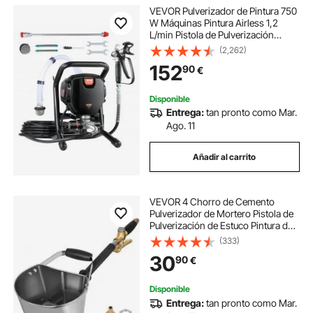
VEVOR Pulverizador de Pintura 750
W Máquinas Pintura Airless 1,2
L/min Pistola de Pulverización
Eléctrica sin Aire Presión Máxima
(2,262)
3000 PSI con Manguera de 7,6 m
152
90
€
para Pared, Mueble, Exterior,
Interior
Disponible
Entrega:
tan pronto como Mar.
Ago. 11
Añadir al carrito
VEVOR 4 Chorro de Cemento
Pulverizador de Mortero Pistola de
Pulverización de Estuco Pintura de
Pared Herramienta de Hormigón
(333)
30
90
€
Disponible
Entrega:
tan pronto como Mar.