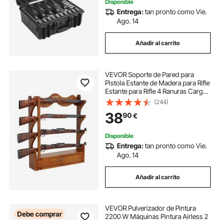
Disponible
Entrega:
tan pronto como Vie.
Ago. 14
Añadir al carrito
VEVOR Soporte de Pared para
Pistola Estante de Madera para Rifle
Estante para Rifle 4 Ranuras Carga
60 kg con Acolchado Suave
(244)
Exhibición de Almacenamiento
38
90
€
para Cabinas de Escopeta, Tienda,
Casa
Disponible
Entrega:
tan pronto como Vie.
Ago. 14
Añadir al carrito
VEVOR Pulverizador de Pintura
Debe comprar
2200 W Máquinas Pintura Airless 2