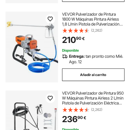
VEVOR Pulverizador de Pintura
1800 W Máquinas Pintura Airless
1,8 L/min Pistola de Pulverización
Eléctrica sin Aire Presión Máxima
(2,262)
3000 PSI con Manguera de 9 m
210
90
€
para Pared, Mueble, Exterior,
Interior
Disponible
Entrega:
tan pronto como Mié.
Ago. 12
Añadir al carrito
VEVOR Pulverizador de Pintura 950
W Máquinas Pintura Airless 2 L/min
Pistola de Pulverización Eléctrica
sin Aire con Carro Presión Máxima
(2,262)
3000 PSI con Manguera de 15 m
236
90
€
para Pared, Mueble, Cercas
Disponible