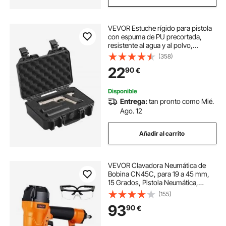
VEVOR Estuche rígido para pistola
con espuma de PU precortada,
resistente al agua y al polvo,
estuche rígido para pistola para 1
(358)
pistola, 12,59 × 9,01 × 4,4
22
90
€
pulgadas, estuche para pistola con
cerradura, color negro
Disponible
Entrega:
tan pronto como Mié.
Ago. 12
Añadir al carrito
VEVOR Clavadora Neumática de
Bobina CN45C, para 19 a 45 mm,
15 Grados, Pistola Neumática,
Capacidad 120 Clavos, Ajuste de
(155)
Profundidad, Presión 4,8 – 7,5 bar,
93
90
€
para Techos, Tejas, Madera y
Construcción