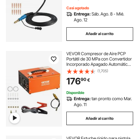
Reparación Automotriz
Casi agotado
Entrega:
Sáb. Ago. 8 - Mié.
Ago. 12
Añadir al carrito
VEVOR Compresor de Aire PCP
Portátil de 30 MPa con Convertidor
Incorporado Apagado Automático
CC 12V/CA 230V Motor de 300W
(1,705)
Bomba de Tanque de Paintball sin
176
90
€
Aceite para Pistola de Aire, Tanque
de Buceo
Disponible
Entrega:
tan pronto como Mar.
Ago. 11
Añadir al carrito
VEVOR Estuche rígido para pistola