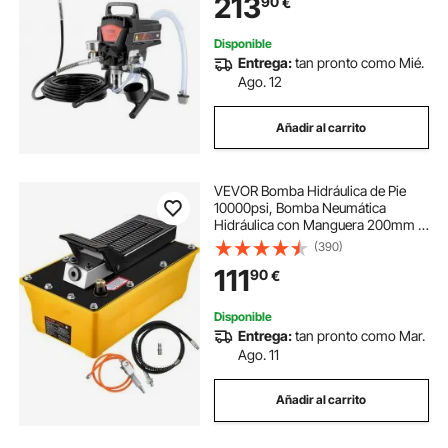
213
90
€
Mueble, Exterior, Interior
Disponible
Entrega:
tan pronto como Mié.
Ago. 12
Añadir al carrito
VEVOR Bomba Hidráulica de Pie
10000psi, Bomba Neumática
Hidráulica con Manguera 200mm y
Pistola Rociadora, Capacidad 2.3L
(390)
Bomba Hidráulica de Aire Control
111
90
€
de Pedal Simple para Maquinari
Disponible
Entrega:
tan pronto como Mar.
Ago. 11
Añadir al carrito