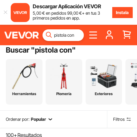
Descargar Aplicación VEVOR
Instala
5
,00
€
en pedidos
99
,00
€
+ en tus 3
primeros pedidos en app.
Buscar "
pistola con
"
Herramientas
Plomería
Exteriores
Ordenar por:
Popular
Filtros
100+
Resultados