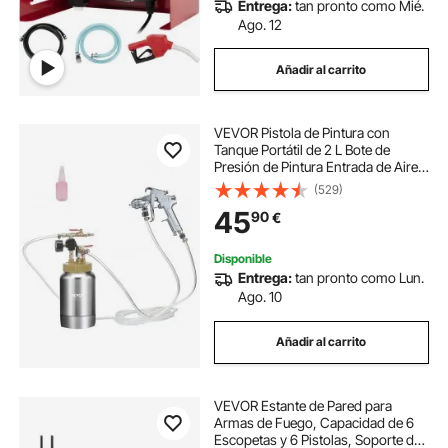
Entrega:
tan pronto como Mié.
Ago. 12
Añadir al carrito
VEVOR Pistola de Pintura con
Tanque Portátil de 2 L Bote de
Presión de Pintura Entrada de Aire
6,4 mm Salida 9,5 mm Boquilla de
(529)
Pintura 1,8 mm Presión Máxima 45
45
90
€
PSI para Decoración de Interiores
Disponible
Entrega:
tan pronto como Lun.
Ago. 10
Añadir al carrito
VEVOR Estante de Pared para
Armas de Fuego, Capacidad de 6
Escopetas y 6 Pistolas, Soporte de