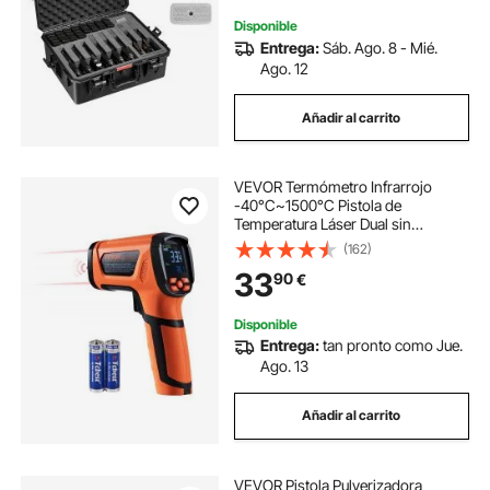
TSA
Disponible
Entrega:
Sáb. Ago. 8 - Mié.
Ago. 12
Añadir al carrito
VEVOR Termómetro Infrarrojo
-40°C~1500°C Pistola de
Temperatura Láser Dual sin
Contacto Pistola de Temperatura
(162)
Infrarroja de Mano con Emisividad
33
90
€
Ajustable para Fusión de
Metal/Motor (No para Humanos)
Disponible
Entrega:
tan pronto como Jue.
Ago. 13
Añadir al carrito
VEVOR Pistola Pulverizadora