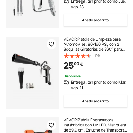
Entrega:
tan pronto como Jue.
Ago. 13
Añadir al carrito
VEVOR Pistola de Limpieza para
Automóviles, 80-160 PSI, con 2
Boquillas Giratorias de 360° para
Limpieza Completa, Elimina
(101)
Rápidamente la Suciedad y el Polvo
25
90
€
de la Superficie, 275 x 140 x 50 mm
Disponible
Entrega:
tan pronto como Mar.
Ago. 11
Añadir al carrito
VEVOR Pistola Engrasadora
Inalámbrica con luz LED, Manguera
de 89,9 cm, Estuche de Transporte,