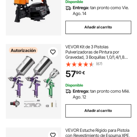
Disponible
Entrega:
tan pronto como Vie.
Ago. 14
Añadir al carrito
VEVOR Kit de 3 Pistolas
Autorización
Pulverizadoras de Pintura por
Gravedad, 3 Boquillas 1,0/1,4/1,8
mm, Pistola Pulverizadora de
(67)
Pintura de Aire Comprimido para
57
90
€
Muebles Coches, Hierro Inoxidable
y Aluminio
Disponible
Entrega:
tan pronto como Mié.
Ago. 12
Añadir al carrito
VEVOR Estuche Rígido para Pistola
con Revestimiento de Espuma XPE,