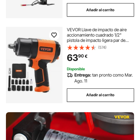
Añadir al carrito
VEVOR Llave de impacto de aire
accionamiento cuadrado 1/2"
pistola de impacto ligera par de
aflojamiento con 11 vasos de
(574)
impacto de acero CR-V para
63
90
€
camiones, mecánico profesional
Disponible
Entrega:
tan pronto como Mar.
Ago. 11
Añadir al carrito