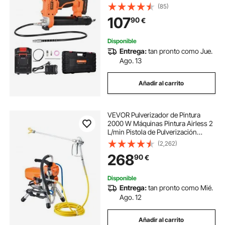
Gatillos de Velocidad Variable
(85)
Presión Máxima de 8000 PSI para
107
90
€
Engrasar Vehículos o Máquinas
Disponible
Entrega:
tan pronto como Jue.
Ago. 13
Añadir al carrito
VEVOR Pulverizador de Pintura
2000 W Máquinas Pintura Airless 2
L/min Pistola de Pulverización
Eléctrica sin Aire Presión Máxima
(2,262)
3000 PSI con Manguera de 9 m
268
90
€
para Pared, Mueble, Exterior,
Interior
Disponible
Entrega:
tan pronto como Mié.
Ago. 12
Añadir al carrito