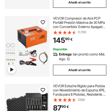
Añadir al carrito
VEVOR Compresor de Aire PCP
Portátil Presión Máxima de 30 MPa
con Convertidor Externo Apagado
Manual CC 12 V/CA 230 V Bomba
(1,705)
de Tanque de Paintball sin Aceite
145
90
€
para Pistola de Aire, Tanque de
Buceo
Disponible
Entrega:
tan pronto como Mié.
Ago. 12
Añadir al carrito
VEVOR Estuche Rígido para Pistola
con Revestimiento de Espuma XPE,
Funda para 8 Pistolas, Resistente al
Agua y Polvo con Interior
(358)
Personalizable y Asa 556 x 455 x
87
90
€
225 mm, Negro, Cumple con la