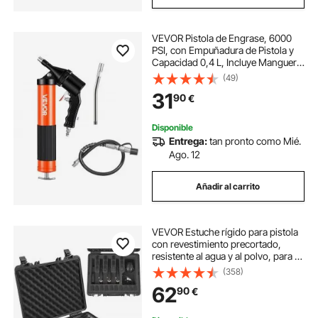
VEVOR Pistola de Engrase, 6000
PSI, con Empuñadura de Pistola y
Capacidad 0,4 L, Incluye Manguera
Flexible de 45,7 cm, 1 Tubo de
(49)
Extensión Rígido y 2 Boquillas
31
90
€
Planas para Automoción y Náutica
Disponible
Entrega:
tan pronto como Mié.
Ago. 12
Añadir al carrito
VEVOR Estuche rígido para pistola
con revestimiento precortado,
resistente al agua y al polvo, para 5
pistolas, 18,9 × 16,3 × 8,5
(358)
pulgadas, estuche para pistola con
62
90
€
cerradura, color negro