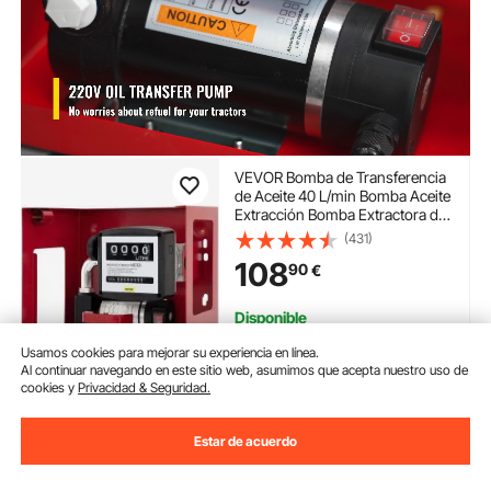
VEVOR Bomba de Transferencia
de Aceite 40 L/min Bomba Aceite
Extracción Bomba Extractora de
Aceite Bomba Trasvase Gasóleo
(431)
Bomba Auto-cebado Bio Diesel y
108
90
€
Gasóleo con Pistola y Manguera
Disponible
Entrega:
tan pronto como
Usamos cookies para mejorar su experiencia en línea.
Mié. Ago. 12
Al continuar navegando en este sitio web, asumimos que acepta nuestro uso de
cookies y
Privacidad & Seguridad.
Añadir al carrito
Estar de acuerdo