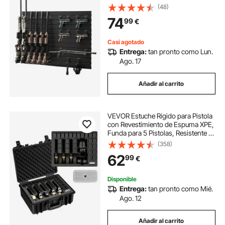
Montaje en Pared, con Ganchos
(48)
Adicionales, Acero al Carbono,
74
99
€
Organizador de Accesorios para
Taller Garaja
Casi agotado
Entrega:
tan pronto como Lun.
Ago. 17
Añadir al carrito
VEVOR Estuche Rígido para Pistola
con Revestimiento de Espuma XPE,
Funda para 5 Pistolas, Resistente al
Agua y Polvo con Interior
(358)
Personalizable y Asa 475 x 415 x
62
99
€
215 mm, Negro, Cumple con la TSA
Disponible
Entrega:
tan pronto como Mié.
Ago. 12
Añadir al carrito