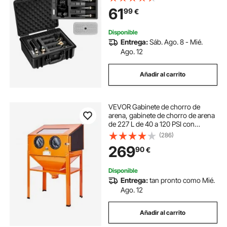
Personalizable y Asa 475 x 415 x
61
99
€
215 mm, Negro, Cumple con la TSA
Disponible
Entrega:
Sáb. Ago. 8 - Mié.
Ago. 12
Añadir al carrito
VEVOR Gabinete de chorro de
arena, gabinete de chorro de arena
de 227 L de 40 a 120 PSI con
soporte, chorro de arena de acero
(286)
resistente con pistola de chorro de
269
90
€
arena y 4 boquillas de cerámica
Disponible
Entrega:
tan pronto como Mié.
Ago. 12
Añadir al carrito