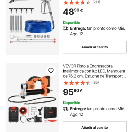
Pistola Pulverizadora Sin Aire con
(213)
Junta Giratoria con Filtros,
48
90
€
Manguera y Varillas de Extensión
Disponible
Entrega:
tan pronto como Mié.
Ago. 12
Añadir al carrito
VEVOR Pistola Engrasadora
Inalámbrica con luz LED, Manguera
de 76,2 cm, Estuche de Transporte,
Gatillos de Velocidad Variable
(85)
Presión Máxima de 8000 PSI para
95
90
€
Engrasar Vehículos o Máquinas
Disponible
Entrega:
tan pronto como Mié.
Ago. 12
Añadir al carrito