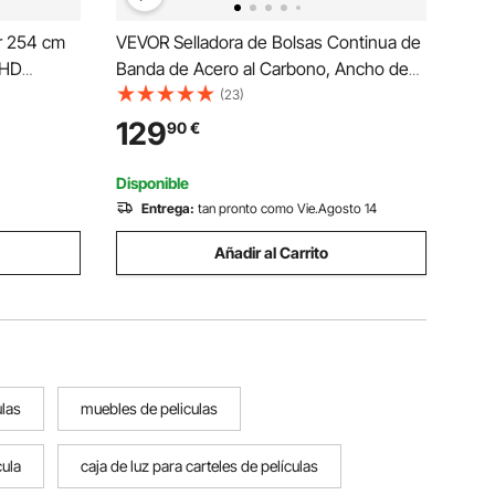
r 254 cm
VEVOR Selladora de Bolsas Continua de
 HD
Banda de Acero al Carbono, Ancho de
ode Altura
Sellado de 6-12 mm, Selladora de Banda
(23)
la
Horizontal con Control de Temperatura
129
90
€
m para
Digital para Películas de Plástico de
0,02-0,8mm
Disponible
Entrega:
tan pronto como Vie.Agosto 14
Añadir al Carrito
ulas
muebles de peliculas
cula
caja de luz para carteles de películas