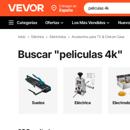
Entregar en
España
Categorías
Ofertas
Los Más Vendidos
Nuev
Inicio
Eléctrica
Electrónica
Accesorios para TV & Cine en Casa
Buscar "
peliculas 4k
"
Suelos
Eléctrica
Electrod