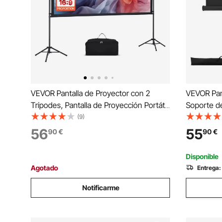
VEVOR Pantalla de Proyector con 2
VEVOR Pan
Trípodes, Pantalla de Proyección Portátil
Soporte de
Antiarruga de 254 cm con Ángulo
Proyección
(9)
Amplio de 160° y Bolsa de Transporte
Trípode y 
56
55
90
€
90
€
16:9 4K HD para Presentaciones de
Amplio de 
Cine en Casa
Proyector
Disponible
Agotado
Entrega:
Notificarme