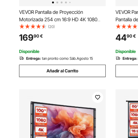
VEVOR Pantalla de Proyección
VEVOR Pan
Motorizada 254 cm 16:9 HD 4K 1080
Pantalla d
Lienzo de Proyección Antiarrugas con
Pantalla d
(20)
Control Remoto Amplio Ángulo de Visión
Ajustable
169
44
90
€
90
€
Montaje Directo en Pared para
x 137 cm p
Proyectores de Video
Multimedi
Disponible
Disponible
Entrega:
tan pronto como Sáb.Agosto 15
Entrega:
Añadir al Carrito