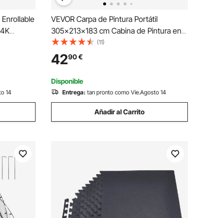
Enrollable
VEVOR Carpa de Pintura Portátil
 4K
305x213x183 cm Cabina de Pintura en
ugas Amplio
Aerosol Plegable Oxford 210D Tienda de
(11)
pared
Pintura con Película Desechable para
42
90
€
esta en
Muebles de Gran Tamaño Bricolaje de
Estación de Pintura
Disponible
to 14
Entrega:
tan pronto como Vie.Agosto 14
Añadir al Carrito