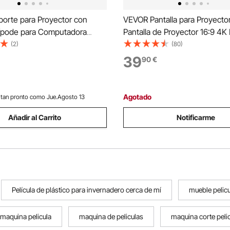
orte para Proyector con
VEVOR Pantalla para Proyecto
ípode para Computadora
Pantalla de Proyector 16:9 4K
on 2 Bandejas y Soporte para
Pantalla de Proyector con Tríp
(2)
(80)
on Cuello de Cisne, Altura
Ajustable 200 - 250 cm Pantal
39
90
€
de 795-1710mm para Películas
Proyector Portátil 227 x 127 c
re, Hogar
Cine en Casa
Agotado
tan pronto como Jue.Agosto 13
Añadir al Carrito
Notificarme
Película de plástico para invernadero cerca de mí
mueble pelic
 maquina pelicula
maquina de peliculas
maquina corte peli