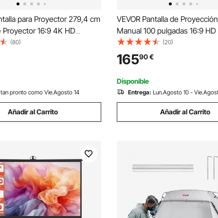
talla para Proyector 279,4 cm
VEVOR Pantalla de Proyección 
e Proyector 16:9 4K HD
Manual 100 pulgadas 16:9 HD
e Proyector con Trípode Altura
Pantalla de Proyector Antiarr
(80)
(20)
 200 - 250 cm 160 Grados 244
Ángulo de Visión Montaje en 
165
90
€
ara Cine, Casa, una Sala
Imagen Detallada para Cine Fi
a
Casa Interior
Disponible
tan pronto como Vie.Agosto 14
Entrega:
Lun.Agosto 10 - Vie.Agos
Añadir al Carrito
Añadir al Carrito