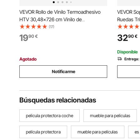
VEVOR Rollo de Vinilo Termoadhesivo
VEVOR Sop
HTV 30,48x726 cm Vinilo de
Ruedas Tr
Transferencia Térmica Fácil
Portátil c
(17)
Cortar/Despegar Fuerte Adhesión
Teléfono c
19
32
90
€
90
€
Compatible con Máquina de Corte para
Ajustable 
Varios Materiales, Negro Brillante
al Aire Lib
Disponible
Agotado
Entrega:
Notificarme
Búsquedas relacionadas
pelicula protectora coche
mueble para peliculas
película protectora
mueble para películas
es