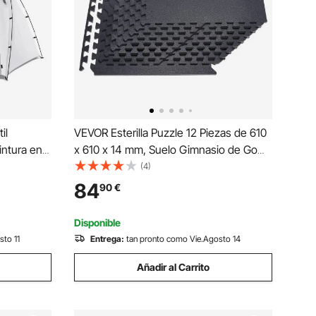
il
VEVOR Esterilla Puzzle 12 Piezas de 610
ntura en
x 610 x 14 mm, Suelo Gimnasio de Goma
 Tienda de
EVA, Colchoneta de Ejercicios Alta
(4)
le para
Densidad Color Negro Antideslizante
84
90
€
olaje de
Antiruido Antigolpe para Casa Oficina
Equipo Pesado
Disponible
sto 11
Entrega:
tan pronto como Vie.Agosto 14
Añadir al Carrito