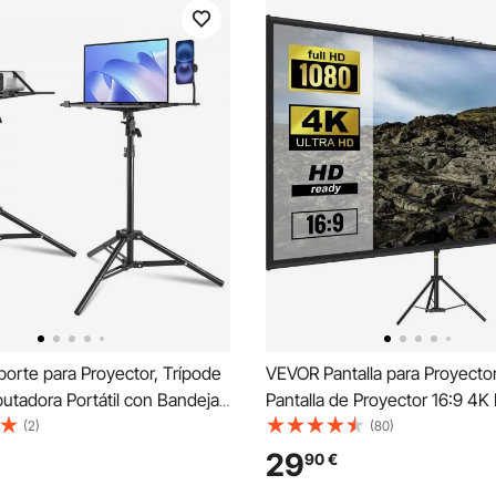
orte para Proyector, Trípode
VEVOR Pantalla para Proyector
utadora Portátil con Bandeja
Pantalla de Proyector 16:9 4K
para Teléfono con Cuello de
Pantalla de Proyector con Tríp
(2)
(80)
ura Ajustable de 685-1600 mm
Ajustable 200 - 250 cm Pantal
29
90
€
las al Aire Libre, Hogar,
Proyector Portátil 160 x 95 cm