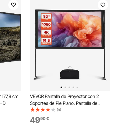
 177,8 cm
VEVOR Pantalla de Proyector con 2
 HD
Soportes de Pie Plano, Pantalla de
ode Altura
Proyección Portátil Antiarruga de 203,2
(9)
la
cm con Bolsa de Transporte Ángulo
49
90
€
 para Cine
Amplio de 160° 16:9 4K HD para Cine en