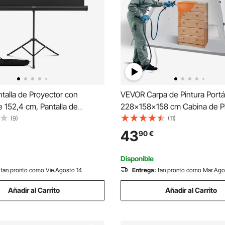
talla de Proyector con
VEVOR Carpa de Pintura Portát
 152,4 cm, Pantalla de
228x158x158 cm Cabina de Pi
 Portátil y Antiarrugas con
Aerosol Plegable Oxford 210D
(9)
(11)
Bolsa de Transporte, Ángulo
Pintura con Película Desechab
43
90
€
160°, 16:9 4K HD, para
Muebles de Gran Tamaño Bric
es en Casa
Estación de Pintura
Disponible
tan pronto como Vie.Agosto 14
Entrega:
tan pronto como Mar.Ago
Añadir al Carrito
Añadir al Carrito