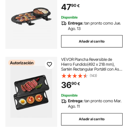
Antiadherente, para Cenas
47
90
€
Familiares de 1 a 6 Personas, 680 x
283 x 164 mm, Negro
Disponible
Entrega:
tan pronto como Jue.
Ago. 13
Añadir al carrito
VEVOR Plancha Reversible de
Autorización
Hierro Fundido(492 x 218 mm),
Sartén Rectangular Portátil con Asa,
Utensilios de Cocina Familiares
(143)
para Parrillas Interiores y
36
90
€
Exteriores, Fácil de Limpiar, Negro
Disponible
Entrega:
tan pronto como Mar.
Ago. 11
Añadir al carrito