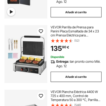
Ago. 12
parrillas para asadores carbon
Añadir al carrito
parrilla exterior
parrilla con patas
VEVOR Parrilla de Prensa para
Panini Placa Esmaltada de 34 x 23
parrilla de carbón
cm Prensa Eléctrica para
Sándwiches de Acero Inoxidable
(52)
con Asa Control de Temperatura
135
parrillas a carbon grandes
parrilla 60
90
€
con Ranuras Completas para
Filetes, Tocino
Disponible
parrilla giratoria para barbacoa
Entrega:
tan pronto como Mié.
Ago. 12
Añadir al carrito
VEVOR Plancha Eléctrica 4400 W
725 x 400 mm, Control de
Temperatura 50 a 300 °C, Parrilla
de Encimera de Acero Inoxidable
(546)