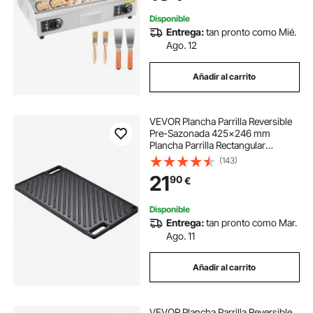
Carne (Sin Enchufe)
Disponible
Entrega:
tan pronto como Mié.
Ago. 12
Añadir al carrito
VEVOR Plancha Parrilla Reversible
Pre-Sazonada 425x246 mm
Plancha Parrilla Rectangular
Plancha de Cocción Antiadherente
(143)
de Hierro Fundido Espesor 3,3 mm
21
90
€
para Cocina de Gas 2 Quemadores
Barbacoa
Disponible
Entrega:
tan pronto como Mar.
Ago. 11
Añadir al carrito
VEVOR Plancha Parrilla Reversible