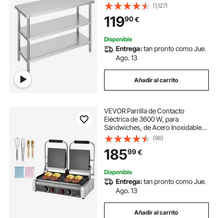
Comercial de Acero Inoxidable con
(1,127)
2 Estantes Inferiores Ajustables
119
90
€
Mesa de Preparación para Parrilla,
Cocina, Hogar
Disponible
Entrega:
tan pronto como Jue.
Ago. 13
Añadir al carrito
VEVOR Parrilla de Contacto
Eléctrica de 3600 W, para
Sándwiches, de Acero Inoxidable
con Control de Temperatura, Doble
(96)
Placa Plana Esmaltada de 48 x 23
185
99
€
cm, para Hamburguesas, Filetes y
Tocino
Disponible
Entrega:
tan pronto como Jue.
Ago. 13
Añadir al carrito