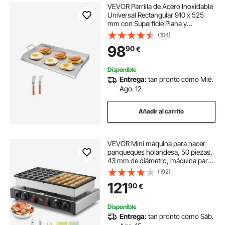
VEVOR Parrilla de Acero Inoxidable
Universal Rectangular 910 x 525
mm con Superficie Plana y
Espaciosa, Plancha de Gas para
(104)
Barbacoa, Utensilios de Cocina
98
90
€
Familiares Portátiles con asa, Plata
Disponible
Entrega:
tan pronto como Mié.
Ago. 12
Añadir al carrito
VEVOR Mini máquina para hacer
panqueques holandesa, 50 piezas,
43 mm de diámetro, máquina para
hacer dorayaki, parrilla eléctrica
(192)
comercial para poffertjes de 1700
121
90
€
W, acero inoxidable antiadherente,
control dual de temperatura y
tiempo, para cocina casera y
Disponible
restaurante
Entrega:
tan pronto como Sáb.