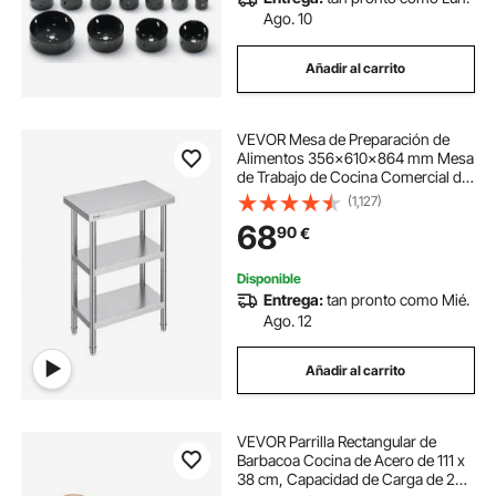
Ago. 10
Añadir al carrito
VEVOR Mesa de Preparación de
Alimentos 356x610x864 mm Mesa
de Trabajo de Cocina Comercial de
Acero Inoxidable con 2 Estantes
(1,127)
Inferiores Ajustables Mesa de
68
90
€
Preparación para Parrilla, Cocina,
Hogar
Disponible
Entrega:
tan pronto como Mié.
Ago. 12
Añadir al carrito
VEVOR Parrilla Rectangular de
Barbacoa Cocina de Acero de 111 x
38 cm, Capacidad de Carga de 20