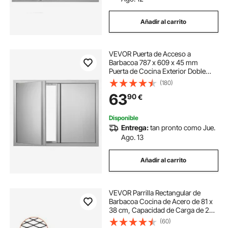
Añadir al carrito
VEVOR Puerta de Acceso a
Barbacoa 787 x 609 x 45 mm
Puerta de Cocina Exterior Doble
Puerta Empotrada de Acero
(180)
Inoxidable con Manija para Isla de
63
90
€
Barbacoa, Estación de Parrilla,
Armario Exterior
Disponible
Entrega:
tan pronto como Jue.
Ago. 13
Añadir al carrito
VEVOR Parrilla Rectangular de
Barbacoa Cocina de Acero de 81 x
38 cm, Capacidad de Carga de 20
kg, Material de Utensilios con
(60)
Marca X para Chimenea, Brasero,