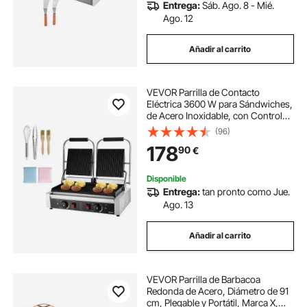
Entrega:
Sáb. Ago. 8 - Mié.
Ago. 12
Añadir al carrito
VEVOR Parrilla de Contacto
Eléctrica 3600 W para Sándwiches,
de Acero Inoxidable, con Control
de Temperatura, Doble Placa
(96)
Esmaltada Acanalada de 48 x 23
178
90
€
cm para Hamburguesas, Filetes y
Tocino
Disponible
Entrega:
tan pronto como Jue.
Ago. 13
Añadir al carrito
VEVOR Parrilla de Barbacoa
Redonda de Acero, Diámetro de 91
cm, Plegable y Portátil, Marca X,