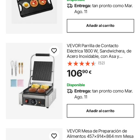
Entrega:
tan pronto como Mar.
Ago. 11
Añadir al carrito
VEVOR Parrilla de Contacto
Eléctrica 1800 W, Sandwichera, de
Acero Inoxidable, con Asa y
Control de Temperatura, Placa
(52)
Plana Esmaltada 22 x 23 cm
106
90
€
Individual, 308 x 400 x 210 mm, 50-
300 °C ±15°
Disponible
Entrega:
tan pronto como Mar.
Ago. 11
Añadir al carrito
VEVOR Mesa de Preparación de
Alimentos 457x914x864 mm Mesa