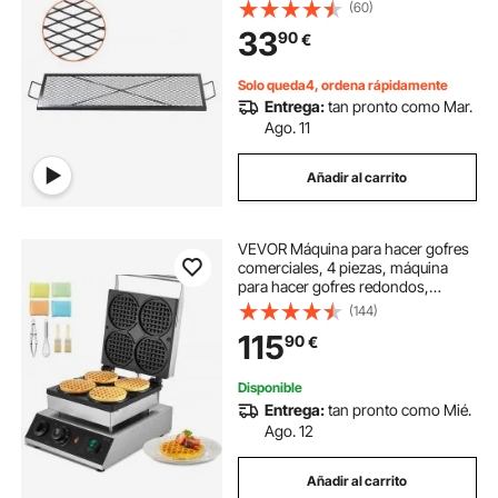
kg, Material de Utensilios con
(60)
Marca X para Chimenea, Brasero,
33
90
€
Barbacoa, Pícnic, Camping, Jardín,
Negro
Solo queda4, ordena rápidamente
Entrega:
tan pronto como Mar.
Ago. 11
Añadir al carrito
VEVOR Máquina para hacer gofres
comerciales, 4 piezas, máquina
para hacer gofres redondos,
plancha para gofres belgas de
(144)
acero inoxidable antiadherente de
115
90
€
1750 W con control de temperatura
y tiempo, para restaurantes,
panaderías, bares y familias
Disponible
Entrega:
tan pronto como Mié.
Ago. 12
Añadir al carrito