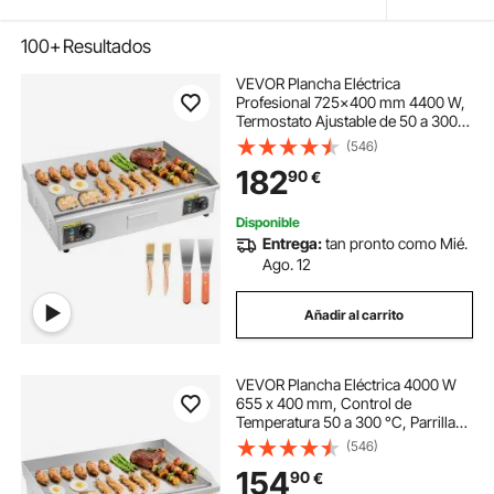
100+
Resultados
VEVOR Plancha Eléctrica
Profesional 725x400 mm 4400 W,
Termostato Ajustable de 50 a 300
°C, Placa con Protección contra
(546)
Salpicaduras, Cuerpo de Acero
182
90
€
Inoxidable, para Uso en Interiores y
Exteriores
Disponible
Entrega:
tan pronto como Mié.
Ago. 12
Añadir al carrito
VEVOR Plancha Eléctrica 4000 W
655 x 400 mm, Control de
Temperatura 50 a 300 °C, Parrilla
de Encimera de Acero Inoxidable
(546)
con Superficie Plana, 4
154
90
€
Almohadillas para los Pies, para