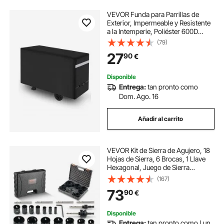
VEVOR Funda para Parrillas de
Exterior, Impermeable y Resistente
a la Intemperie, Poliéster 600D
Duradero, 280 g/m², Fácil de Poner
(79)
y Quitar, con Hebillas Seguras, 1518
27
90
€
x 660 x 836 mm, Negro
Disponible
Entrega:
tan pronto como
Dom. Ago. 16
Añadir al carrito
VEVOR Kit de Sierra de Agujero, 18
Hojas de Sierra, 6 Brocas, 1 Llave
Hexagonal, Juego de Sierra
Perforadora Bimetálica M42 con
(167)
Caja de Transporte para Tableros
73
90
€
de Madera, Planchas de Hierro
Plástico
Disponible
Entrega:
tan pronto como Lun.