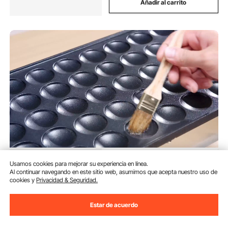
Añadir al carrito
VEVOR Mini máquina para hacer
Usamos cookies para mejorar su experiencia en línea.
panqueques holandesa, 50
Al continuar navegando en este sitio web, asumimos que acepta nuestro uso de
piezas, 43 mm de diámetro,
cookies y
Privacidad & Seguridad.
máquina para hacer dorayaki,
(192)
parrilla eléctrica comercial para
121
90
€
poffertjes de 1700 W, acero
Estar de acuerdo
inoxidable antiadherente, control
dual de temperatura y tiempo,
Disponible
para cocina casera y restaurante