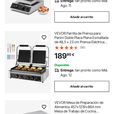
Entrega:
tan pronto como Mar.
Ago. 11
Añadir al carrito
VEVOR Parrilla de Prensa para
Panini Doble Placa Plana Esmaltada
de 48,5 x 23 cm Prensa Eléctrica
para Sándwiches de Acero
(96)
Inoxidable Control de Temperatura
189
90
€
para Hamburguesas, Filetes,
Tocino
Disponible
Entrega:
tan pronto como Mié.
Ago. 12
Añadir al carrito
VEVOR Mesa de Preparación de
Alimentos 457x1219x864 mm
Mesa de Trabajo de Cocina