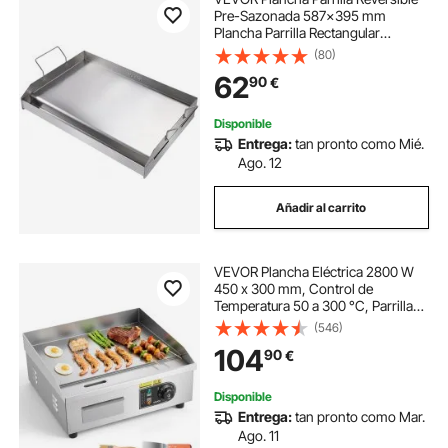
Pre-Sazonada 587x395 mm
Plancha Parrilla Rectangular
Plancha de Cocción Antiadherente
(80)
de Hierro Fundido Espesor 2 mm
62
90
€
para Cocina de Gas 2 Quemadores
Barbacoa
Disponible
Entrega:
tan pronto como Mié.
Ago. 12
Añadir al carrito
VEVOR Plancha Eléctrica 2800 W
450 x 300 mm, Control de
Temperatura 50 a 300 °C, Parrilla
de Encimera de Acero Inoxidable
(546)
con Superficie Plana, 4
104
90
€
Almohadillas para los Pies, para
Carne y Panqueques
Disponible
Entrega:
tan pronto como Mar.
Ago. 11