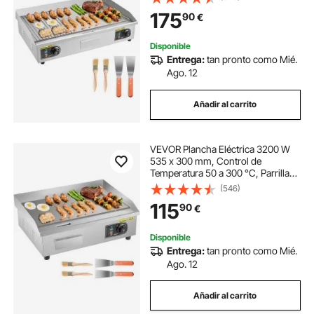
con Superficie Plana, 4
175
90
€
Almohadillas para los Pies, para
Carne y Panqueques
Disponible
Entrega:
tan pronto como Mié.
Ago. 12
Añadir al carrito
VEVOR Plancha Eléctrica 3200 W
535 x 300 mm, Control de
Temperatura 50 a 300 °C, Parrilla
de Encimera de Acero Inoxidable
(546)
con Superficie Plana, 4
115
90
€
Almohadillas para los Pies, para
Carne y Panqueques
Disponible
Entrega:
tan pronto como Mié.
Ago. 12
Añadir al carrito