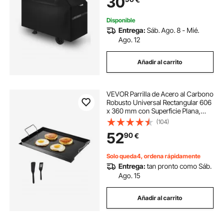
30
x 650 x 1150 mm, Negro
Disponible
Entrega:
Sáb. Ago. 8 - Mié.
Ago. 12
Añadir al carrito
VEVOR Parrilla de Acero al Carbono
Robusto Universal Rectangular 606
x 360 mm con Superficie Plana,
Plancha de Gas para Barbacoa,
(104)
Utensilios de Cocina Familiares
52
90
€
Portátiles con asa, Gran Superficie
Solo queda4, ordena rápidamente
Entrega:
tan pronto como Sáb.
Ago. 15
Añadir al carrito