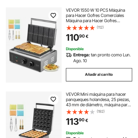
VEVOR 1550 W 10 PCS Máquina
para Hacer Gofres Comerciales
Máquina para Hacer Gofres
Rectangulares Plancha para Gofres
(112)
Belgas de Acero Inoxidable
110
90
€
Antiadherente con Control de
Temperatura y Tiempo, Asa
Disponible
Entrega:
tan pronto como Lun.
Ago. 10
Añadir al carrito
VEVOR Mini máquina para hacer
panqueques holandesa, 25 piezas,
43 mm de diámetro, máquina para
hacer dorayaki, parrilla eléctrica
(192)
comercial para poffertjes de 1700
113
90
€
W, acero inoxidable antiadherente,
control de temperatura y tiempo,
para cocina casera y restaurante
Disponible