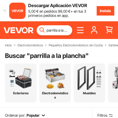
Descargar Aplicación VEVOR
Instala
5
,00
€
en pedidos
99
,00
€
+ en tus 3
primeros pedidos en app.
Inicio
Electrodomésticos
Pequeños Electrodomésticos de Cocina
Sartene
Buscar "
parrilla a la plancha
"
Exteriores
Electrodoméstico
Muebles
s
Ordenar por:
Popular
Filtros