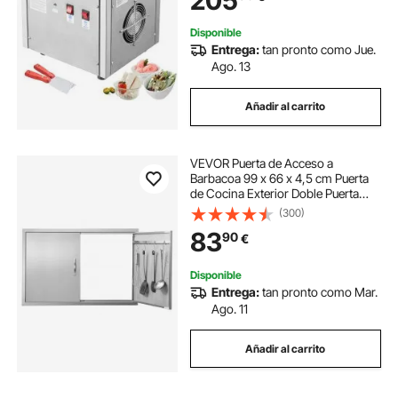
205
Hacer Helados, Yogur Helado
Disponible
Entrega:
tan pronto como Jue.
Ago. 13
Añadir al carrito
VEVOR Puerta de Acceso a
Barbacoa 99 x 66 x 4,5 cm Puerta
de Cocina Exterior Doble Puerta
Empotrada de Acero Inoxidable con
(300)
Manija para Isla de Barbacoa,
83
90
€
Estación de Parrilla, Armario
Exterior
Disponible
Entrega:
tan pronto como Mar.
Ago. 11
Añadir al carrito