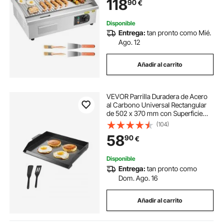
118
90
€
4 Almohadillas para los Pies
Disponible
Entrega:
tan pronto como Mié.
Ago. 12
Añadir al carrito
VEVOR Parrilla Duradera de Acero
al Carbono Universal Rectangular
de 502 x 370 mm con Superficie
Plana, Plancha de Gas para
(104)
Barbacoa, Utensilios de Cocina
58
90
€
Familiares Portátiles con asa,
Negro
Disponible
Entrega:
tan pronto como
Dom. Ago. 16
Añadir al carrito