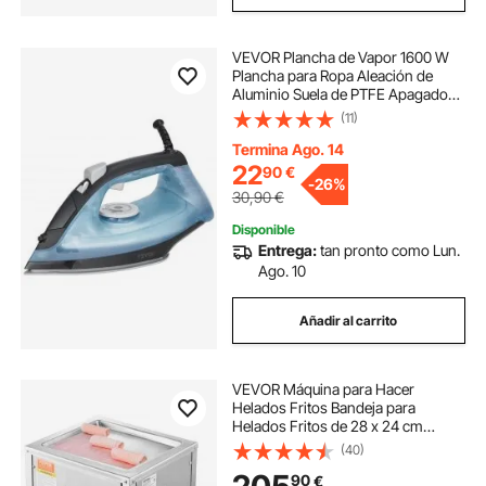
VEVOR Plancha de Vapor 1600 W
Plancha para Ropa Aleación de
Aluminio Suela de PTFE Apagado
Automático Autolimpieza 4
(11)
Configuraciones de Temperatura
Calentamiento Rápido para
Termina Ago. 14
Planchar Ropa en Casa
22
90
€
-
26%
30,90
€
Disponible
Entrega:
tan pronto como Lun.
Ago. 10
Añadir al carrito
VEVOR Máquina para Hacer
Helados Fritos Bandeja para
Helados Fritos de 28 x 24 cm
Plancha para Helados Enrollados
(40)
de Acero Inoxidable con
90
€
Compresor y 2 Raspadores para