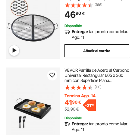
Capacidad de Carga de 20 kg,
(166)
Utensilios para Chimenea, Brasero,
46
90
€
Barbacoa, Pícnic, Camping, Jardín,
Negro
Disponible
Entrega:
tan pronto como Mar.
Ago. 11
Añadir al carrito
VEVOR Parrilla de Acero al Carbono
Universal Rectangular 605 x 360
mm con Superficie Plana
Espaciosa, Plancha de Gas para
(110)
Barbacoa, Teppanyaki, Utensilios
de Cocina Familiares Portátiles con
Termina Ago. 14
Asa
41
90
€
-
21%
52,90
€
Disponible
Entrega:
tan pronto como Mar.
Ago. 11