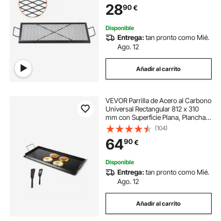
28
90
€
Barbacoa, Pícnic, Camping, Jardín,
Negro
Disponible
Entrega:
tan pronto como Mié.
Ago. 12
Añadir al carrito
VEVOR Parrilla de Acero al Carbono
Universal Rectangular 812 x 310
mm con Superficie Plana, Plancha
de Gas para Barbacoa, Teppanyaki,
(104)
Utensilios Cocina Familiares
64
90
€
Portátiles con Asa, para Cocción
Disponible
Entrega:
tan pronto como Mié.
Ago. 12
Añadir al carrito