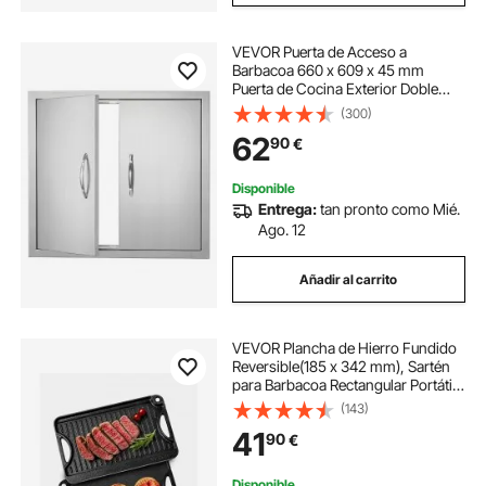
VEVOR Puerta de Acceso a
Barbacoa 660 x 609 x 45 mm
Puerta de Cocina Exterior Doble
Puerta Empotrada de Acero
(300)
Inoxidable con Manija para Isla de
62
90
€
Barbacoa, Estación de Parrilla,
Armario Exterior
Disponible
Entrega:
tan pronto como Mié.
Ago. 12
Añadir al carrito
VEVOR Plancha de Hierro Fundido
Reversible(185 x 342 mm), Sartén
para Barbacoa Rectangular Portátil
con Asa, Utensilios de Cocina
(143)
Familiares para Interiores y
41
90
€
Exteriores, Parrilla, Color Negro
Disponible