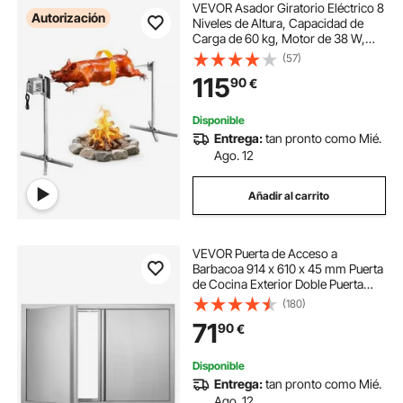
VEVOR Asador Giratorio Eléctrico 8
Autorización
Niveles de Altura, Capacidad de
Carga de 60 kg, Motor de 38 W,
Acabado en Acero Inoxidable,
(57)
Rotación Suave de 360°, Parrilla
115
90
€
para Fiestas, Acampadas,
Barbacoas
Disponible
Entrega:
tan pronto como Mié.
Ago. 12
Añadir al carrito
VEVOR Puerta de Acceso a
Barbacoa 914 x 610 x 45 mm Puerta
de Cocina Exterior Doble Puerta
Empotrada de Acero Inoxidable con
(180)
Manija para Isla de Barbacoa,
71
90
€
Estación de Parrilla, Armario
Exterior
Disponible
Entrega:
tan pronto como Mié.
Ago. 12