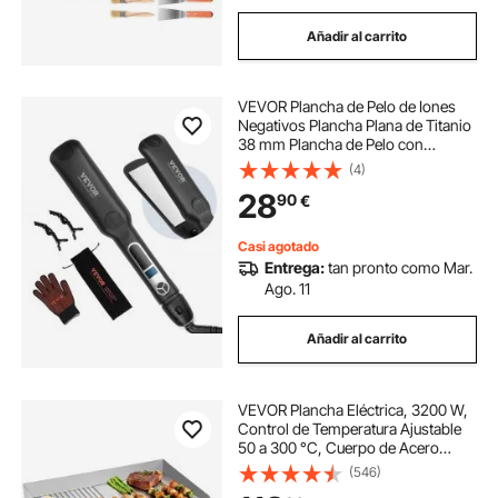
Añadir al carrito
VEVOR Plancha de Pelo de Iones
Negativos Plancha Plana de Titanio
38 mm Plancha de Pelo con
Pantalla LCD 25 Niveles de
(4)
Temperatura Plancha de Pelo
28
90
€
Calentamiento Rápido para
Peluquería, Hogar, Viajes
Casi agotado
Entrega:
tan pronto como Mar.
Ago. 11
Añadir al carrito
VEVOR Plancha Eléctrica, 3200 W,
Control de Temperatura Ajustable
50 a 300 °C, Cuerpo de Acero
Inoxidable, Mitad Ranurada, Mitad
(546)
Plana, con 2 Espátulas, 2 Cepillos y