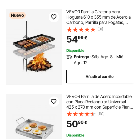
VEVOR Parrilla Giratoria para
Nuevo
Hoguera 610 x 355 mm de Acero al
Carbono, Parrilla para Fogatas,
Rejilla Rectangular, Con Soporte,
(31)
Soporta hasta 600°C, para Fuego
54
99
€
Abierto, Camping, Jardín, Negro
Disponible
Entrega:
Sáb. Ago. 8 - Mié.
Ago. 12
Añadir al carrito
VEVOR Parrilla de Acero Inoxidable
con Placa Rectangular Universal
425 x 270 mm con Superficie Plana,
Plancha de Gas para Barbacoa,
(110)
Utensilios de Cocina Portátiles con
50
90
€
Asa, Color Acero Original
Disponible