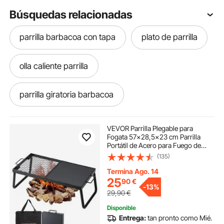
Búsquedas relacionadas
parrilla barbacoa con tapa
plato de parrilla
olla caliente parrilla
parrilla giratoria barbacoa
parrilla giratoria para fogata
VEVOR Parrilla Plegable para
Fogata 57x28,5x23 cm Parrilla
Portátil de Acero para Fuego de
parrilla de carbon
Campamento Equipo de Cocina
(135)
para Fogata con Bolsa de
Transporte con Patas Parrilla para
Termina Ago. 14
Cocinar al Aire Libre
barbacoa con parrilla giratoria
25
90
€
-
13%
29,90
€
parrilla para exterior
Disponible
Entrega:
tan pronto como Mié.