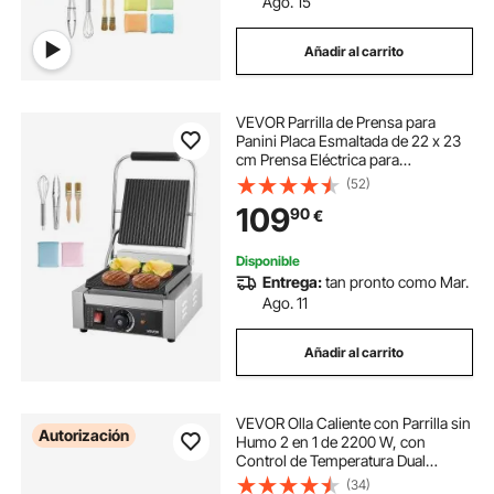
Ago. 15
Añadir al carrito
VEVOR Parrilla de Prensa para
Panini Placa Esmaltada de 22 x 23
cm Prensa Eléctrica para
Sándwiches de Acero Inoxidable
(52)
con Asa Control de Temperatura
109
90
€
con Ranuras Completas para
Filetes, Tocino
Disponible
Entrega:
tan pronto como Mar.
Ago. 11
Añadir al carrito
VEVOR Olla Caliente con Parrilla sin
Autorización
Humo 2 en 1 de 2200 W, con
Control de Temperatura Dual
Independiente, Sartén
(34)