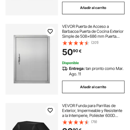
Añadir al carrito
VEVOR Puerta de Acceso a
Barbacoa Puerta de Cocina Exterior
Simple de 508x686 mm Puerta
Empotrada de Acero Inoxidable con
(201)
Manija Empotrada para Isla de
50
90
€
Barbacoa, Estación de Parrilla,
Armario Exterior
Disponible
Entrega:
tan pronto como Mar.
Ago. 11
Añadir al carrito
VEVOR Funda para Parrillas de
Exterior, Impermeable y Resistente
a la Intemperie, Poliéster 600D
Duradero, 280 g/m², Fácil de Poner
(79)
y Quitar, con Protección Solar, 1700
90
€