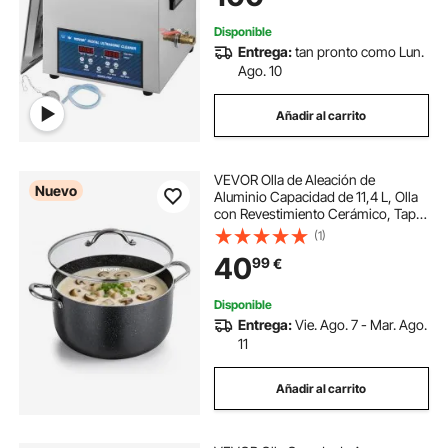
99 min
Disponible
Entrega:
tan pronto como Lun.
Ago. 10
Añadir al carrito
VEVOR Olla de Aleación de
Nuevo
Aluminio Capacidad de 11,4 L, Olla
con Revestimiento Cerámico, Tapa
de Vidrio, Base de 2 Capas y Asas
(1)
Soldadas Reforzadas, Fácil de
40
99
€
Transportar, Ideal para Sopas,
Guisos
Disponible
Entrega:
Vie. Ago. 7 - Mar. Ago.
11
Añadir al carrito