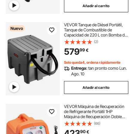
Añadir al carrito
VEVOR Tanque de Diésel Portátil,
Nuevo
Tanque de Combustible de
Capacidad de 220 L con Bomba de
Transferencia Eléctrica y Manguera
(2)
de Goma de 3,9 m, Contendor de
579
99
€
Transferencia de Diésel de PE, Gris
Solo queda4, ordena rápidamente
Entrega:
tan pronto como Lun.
Ago. 10
Añadir al carrito
VEVOR Máquina de Recuperación
de Refrigerante Portátil 1HP
Máquina de Recuperación Doble
Cilindro con Protección de Alta
(66)
Presión 1750 rpm para Vapor de
423
90
€
Refrigerante Líquido Aire