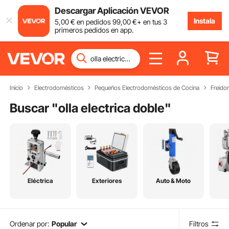
Descargar Aplicación VEVOR
Instala
5
,00
€
en pedidos
99
,00
€
+ en tus 3
primeros pedidos en app.
Inicio
Electrodomésticos
Pequeños Electrodomésticos de Cocina
Freido
Buscar "
olla electrica doble
"
Eléctrica
Exteriores
Auto & Moto
Ordenar por:
Popular
Filtros