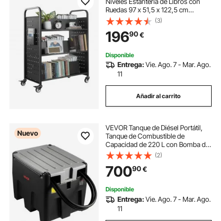
Niveles Estantería de Libros con
Ruedas 97 x 51,5 x 122,5 cm
Estante de Almacenamiento en
(3)
Forma de W Doble Cara Carro
196
90
€
Rodante para Biblioteca, Oficina,
Escuela, Negro
Disponible
Entrega:
Vie. Ago. 7 - Mar. Ago.
11
Añadir al carrito
VEVOR Tanque de Diésel Portátil,
Nuevo
Tanque de Combustible de
Capacidad de 220 L con Bomba de
Transferencia Eléctrica y Manguera
(2)
de Goma de 3,9 m, Contendor de
700
90
€
Transferencia de Diésel de PE,
Negro
Disponible
Entrega:
Vie. Ago. 7 - Mar. Ago.
11