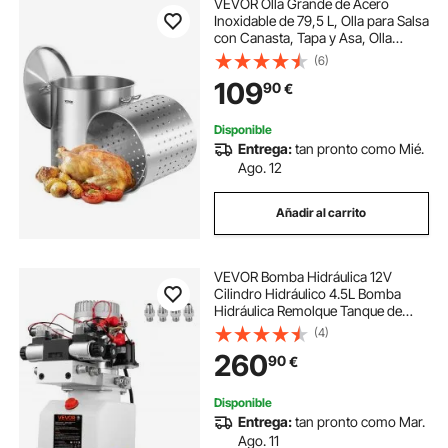
VEVOR Olla Grande de Acero
Inoxidable de 79,5 L, Olla para Salsa
con Canasta, Tapa y Asa, Olla
Comercial Resistente, Tratamiento
(6)
de Lijado, para Eventos de Grupos
109
90
€
Grandes, Plata, 450 x 485 mm
Disponible
Entrega:
tan pronto como Mié.
Ago. 12
Añadir al carrito
VEVOR Bomba Hidráulica 12V
Cilindro Hidráulico 4.5L Bomba
Hidráulica Remolque Tanque de
Doble Acción Cilindro Hidráulico
(4)
para Coche Bomba Hidráulica con
260
90
€
Efecto Doble
Disponible
Entrega:
tan pronto como Mar.
Ago. 11