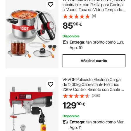
Inoxidable, con Rejilla para Cocinar
al Vapor, Tapa de Vidrio Templado,
Tres Configuraciones de Presión
(8)
para Carne, Frijoles, Arroz, Sopa y
85
90
€
Salsas, 100 kPa
Disponible
Entrega:
tan pronto como Lun.
Ago. 10
Añadir al carrito
VEVOR Polipasto Eléctrico Carga
de 1200kg Cabrestante Eléctrico
230V Control Remoto con Cable de
4,2m Eslinga Simple Doble Parada
(235)
de Emergencia Polipasto Elevador
129
90
€
para Garaje, Almacén, Fábrica
Disponible
Entrega:
tan pronto como Mar.
Ago. 11