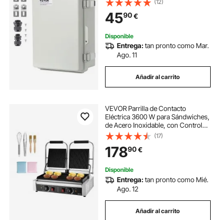
(12)
inoxidable impermeable IP67 a
45
90
€
prueba de polvo para proyectos
eléctricos
Disponible
Entrega:
tan pronto como Mar.
Ago. 11
Añadir al carrito
VEVOR Parrilla de Contacto
Eléctrica 3600 W para Sándwiches,
de Acero Inoxidable, con Control
de Temperatura, Doble Placa
(17)
Esmaltada Acanalada de 48 x 23
178
90
€
cm para Hamburguesas, Filetes y
Tocino
Disponible
Entrega:
tan pronto como Mié.
Ago. 12
Añadir al carrito