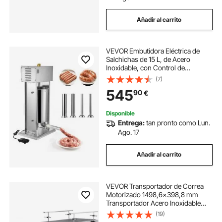
Añadir al carrito
VEVOR Embutidora Eléctrica de
Salchichas de 15 L, de Acero
Inoxidable, con Control de
Velocidad Continuo y Pedal, con 4
(7)
Tubos de Relleno, para Cocina y
545
90
€
Restaurantes, 395 x 295 x 850 mm,
Plata
Disponible
Entrega:
tan pronto como Lun.
Ago. 17
Añadir al carrito
VEVOR Transportador de Correa
Motorizado 1498,6x398,8 mm
Transportador Acero Inoxidable
Cinta Transportadora de PVC
(19)
Antiestática Barandilla Doble para