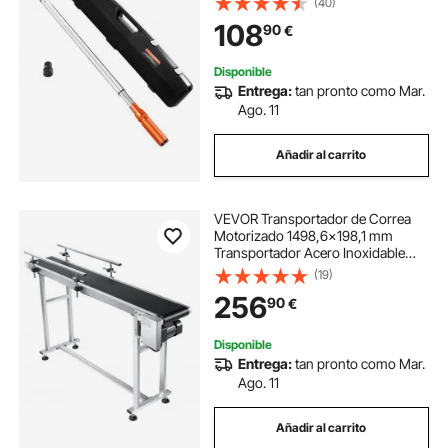
(40)
Dinamométricas de Doble Dirección
108
90
€
con Escalas de Doble Rango para
Reparación
Disponible
Entrega:
tan pronto como Mar.
Ago. 11
Añadir al carrito
VEVOR Transportador de Correa
Motorizado 1498,6x198,1 mm
Transportador Acero Inoxidable
Cinta Transportadora de PVC
(19)
Antiestática Barandilla Doble para
256
90
€
Aplicación de Codificación por
Inyección de Tinta
Disponible
Entrega:
tan pronto como Mar.
Ago. 11
Añadir al carrito