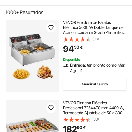
1000+
Resultados
VEVOR Freidora de Patatas
Eléctrica 5000 W Doble Tanque de
Acero Inoxidable Grado Alimenticio
con Control de Temperatura
(96)
Ajustable Freidora de Doble Chip
94
90
€
Fácil de Limpiar con Cesta Doble y
Tapa
Disponible
Entrega:
tan pronto como Mar.
Ago. 11
Añadir al carrito
VEVOR Plancha Eléctrica
Profesional 725x400 mm 4400 W,
Termostato Ajustable de 50 a 300
°C, Placa con Protección contra
(30)
Salpicaduras, Cuerpo de Acero
182
90
€
Inoxidable, para Uso en Interiores y