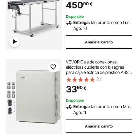
450
90
€
Aplicación de Codificación por
Inyección de Tinta
Disponible
Entrega:
tan pronto como Lun.
Ago. 10
Añadir al carrito
VEVOR Caja de conexiones
eléctricas cubierta con bisagras
para caja eléctrica de plástico ABS
350x250x150 mm, pestillo de
(12)
acero inoxidable, impermeable IP67
33
90
€
a prueba de polvo para proyectos
eléctricos
Disponible
Entrega:
tan pronto como Mar.
Ago. 11
Añadir al carrito