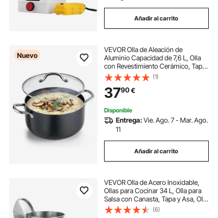
Añadir al carrito
VEVOR Olla de Aleación de
Nuevo
Aluminio Capacidad de 7,6 L, Olla
con Revestimiento Cerámico, Tapa
de Vidrio, Base de 2 Capas y Asas
(1)
Soldadas Reforzadas, Fácil de
37
90
€
Transportar, Ideal para Sopas,
Guisos
Disponible
Entrega:
Vie. Ago. 7 - Mar. Ago.
11
Añadir al carrito
VEVOR Olla de Acero Inoxidable,
Ollas para Cocinar 34 L, Olla para
Salsa con Canasta, Tapa y Asa, Olla
Comercial Resistente, Tratamiento
(6)
de Lijado, para Cocinar al Vapor,