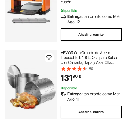
cupón
Disponible
Entrega:
tan pronto como Mié.
Ago. 12
Añadir al carrito
VEVOR Olla Grande de Acero
Inoxidable 94,6 L, Olla para Salsa
con Canasta, Tapa y Asa, Olla
Comercial Resistente, Tratamiento
(6)
de Lijado, para Eventos de Grupos
131
90
€
Grandes, Color Plateado, 500 x
495 mm
Disponible
Entrega:
tan pronto como Mar.
Ago. 11
Añadir al carrito