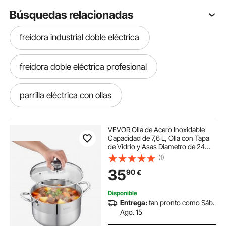
Búsquedas relacionadas
freidora industrial doble eléctrica
freidora doble eléctrica profesional
parrilla eléctrica con ollas
plancha eléctrica antiadherente
VEVOR Olla de Acero Inoxidable
Capacidad de 7,6 L, Olla con Tapa
de Vidrio y Asas Diametro de 24
malla eléctrica
malla electrico
cm, Ligero para Transportar, con
(1)
Base de 5 Capas, Grande y
35
90
€
Resistente, Ideal para Sopas,
Guisos
sistema electrico para
Disponible
Entrega:
tan pronto como Sáb.
malla de cerca electrica
Ago. 15