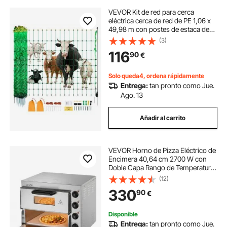
VEVOR Kit de red para cerca
eléctrica cerca de red de PE 1,06 x
49,98 m con postes de estaca de
doble púa malla utilitaria portátil
(3)
para cabras, ovejas, corderos,
116
90
€
ciervos, cerdos, perros, granjas
Solo queda4, ordena rápidamente
Entrega:
tan pronto como Jue.
Ago. 13
Añadir al carrito
VEVOR Horno de Pizza Eléctrico de
Encimera 40,64 cm 2700 W con
Doble Capa Rango de Temperatura
Ajustable de 50 - 350 °C
(12)
Construcción de Acero Inoxidable
330
90
€
con Piedra y Asa para Restaurante,
Hogar
Disponible
Entrega:
tan pronto como Jue.