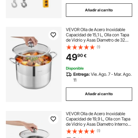
Añadir al carrito
VEVOR Olla de Acero Inoxidable
Capacidad de 15,1 L, Olla con Tapa
de Vidrio y Asas Diametro de 32
cm, Ligero para Transportar, con
(1)
Base de 5 Capas, Grande y
49
90
€
Resistente, Ideal para Sopas,
Guisos
Disponible
Entrega:
Vie. Ago. 7 - Mar. Ago.
11
Añadir al carrito
VEVOR Olla de Acero Inoxidable
Capacidad de 19,9 L, Olla con Tapa
de Vidrio y Asas Diametro Interno
de 30 cm, Ligero para Transportar,
(1)
Base de 3 Capas, Grande y