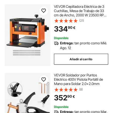
VEVOR Cepilladora Eléctrica de 3
Cuchillas, Mesa de Trabajo de 33
cm de Ancho, 2000 W 23500 RPM
Moto Potente, Rodillo Doble,
(21)
Protección Contra Sobrecargas,
334
90
€
Sola Velocidad, para Madera
Dura/Blanda
Disponible
Entrega:
tan pronto como Mié.
Ago. 12
Añadir al carrito
VEVOR Soldador por Puntos
Eléctrico 400V Pistola Portátil de
Mano para Soldar 2.0+2.0mm
(8)
352
90
€
Disponible
Entrega:
tan pronto como Mar.