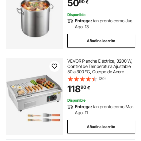
50
90
€
Resistente, Ideal para Sopas,
Guisos
Disponible
Entrega:
tan pronto como Jue.
Ago. 13
Añadir al carrito
VEVOR Plancha Eléctrica, 3200 W,
Control de Temperatura Ajustable
50 a 300 °C, Cuerpo de Acero
Inoxidable, Mitad Ranurada, Mitad
(30)
Plana, con 2 Espátulas, 2 Cepillos y
118
90
€
4 Almohadillas para los Pies
Disponible
Entrega:
tan pronto como Mar.
Ago. 11
Añadir al carrito