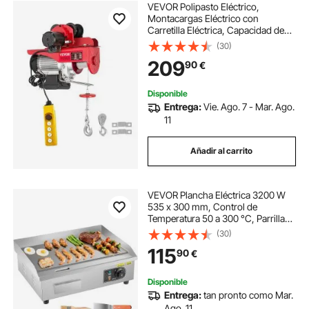
VEVOR Polipasto Eléctrico,
Montacargas Eléctrico con
Carretilla Eléctrica, Capacidad de
1000 kg, Polipasto Eléctrico de
(30)
Acero Cabrestante Eléctrico Cable
209
90
€
Eléctrico con Mando a Distancia
Disponible
Entrega:
Vie. Ago. 7 - Mar. Ago.
11
Añadir al carrito
VEVOR Plancha Eléctrica 3200 W
535 x 300 mm, Control de
Temperatura 50 a 300 °C, Parrilla
de Encimera de Acero Inoxidable
(30)
con Superficie Plana, 4
115
90
€
Almohadillas para los Pies, para
Carne y Panqueques
Disponible
Entrega:
tan pronto como Mar.
Ago. 11