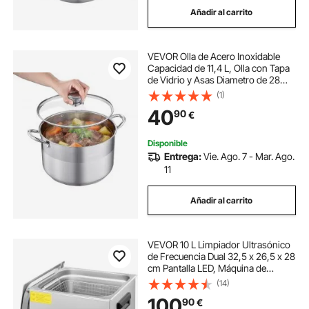
Añadir al carrito
parrilla electrica para cocinar
VEVOR Olla de Acero Inoxidable
parrillas eléctricas para cocinar
Capacidad de 11,4 L, Olla con Tapa
de Vidrio y Asas Diametro de 28
cm, Ligero para Transportar, con
(1)
malla electrica
Base de 5 Capas, Grande y
40
90
€
Resistente, Ideal para Sopas,
Guisos
sistema electrico de montacargas
Disponible
Entrega:
Vie. Ago. 7 - Mar. Ago.
11
planchas cocinar electricas grandes
Añadir al carrito
vapor electrico
tijera electrica costura
VEVOR 10 L Limpiador Ultrasónico
de Frecuencia Dual 32,5 x 26,5 x 28
cm Pantalla LED, Máquina de
Limpieza Ultrasónica de Doble
(14)
Frecuencia 28/40 kHz Limpiador
100
90
€
Ultrasónico de Acero Inoxidable 0-