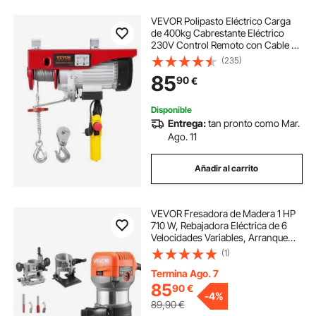
VEVOR Polipasto Eléctrico Carga
de 400kg Cabrestante Eléctrico
230V Control Remoto con Cable de
4,2m Eslingas Simples Dobles
(235)
Parada de Emergencia Polipasto
85
90
€
Elevador para Garaje, Almacén,
Fábrica
Disponible
Entrega:
tan pronto como Mar.
Ago. 11
Añadir al carrito
VEVOR Fresadora de Madera 1 HP
710 W, Rebajadora Eléctrica de 6
Velocidades Variables, Arranque
Suave, con 3 Bases y Guía Paralela,
(1)
Fresadora de Cantos para
Carpintería, Bricolaje, con Cable
Termina Ago. 7
85
90
€
-
4%
89,90
€