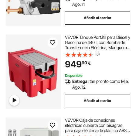
Ago. 11
Añadir al carrito
VEVOR Tanque Portátil para Diésel y
Gasolina de 440 L con Bomba de
Transferencia Eléctrica, Manguera
de 3,8 m y Boquilla de Repostaje
(6)
Automática, Tanque para
949
90
€
Transporte de Combustible, Rojo
Disponible
Entrega:
tan pronto como Mié.
Ago. 12
Añadir al carrito
VEVOR Caja de conexiones
eléctricas cubierta con bisagras
para caja eléctrica de plástico ABS
430x330x180 mm pestillo de acero