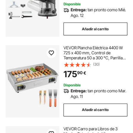
Disponible
Entrega:
tan pronto como Mié.
Ago. 12
Añadir al carrito
VEVOR Plancha Eléctrica 4400 W
725 x 400 mm, Control de
Temperatura 50 a 300 °C, Parrilla
de Encimera de Acero Inoxidable
(30)
con Superficie Plana, 4
175
90
€
Almohadillas para los Pies, para
Carne y Panqueques
Disponible
Entrega:
tan pronto como Mar.
Ago. 11
Añadir al carrito
VEVOR Carro para Libros de 3