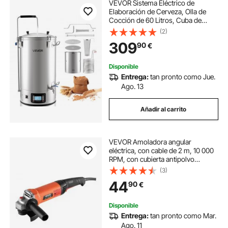
VEVOR Sistema Eléctrico de
Elaboración de Cerveza, Olla de
Cocción de 60 Litros, Cuba de
Maceración con Memoria de
(2)
Recetas, Modo Automático/Manual,
309
90
€
Panel de Control y Tubo de
Circulación, Plata
Disponible
Entrega:
tan pronto como Jue.
Ago. 13
Añadir al carrito
VEVOR Amoladora angular
eléctrica, con cable de 2 m, 10 000
RPM, con cubierta antipolvo
ajustable, para amolar, cortar y
(3)
eliminar óxido de metal, compatible
44
90
€
con disco 127 mm, 380 x 100 x 75
mm
Disponible
Entrega:
tan pronto como Mar.
Ago. 11