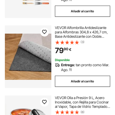
Añadir al carrito
VEVOR Alfombrilla Antideslizante
para Alfombras 304,8 x 426,7 cm,
Base Antideslizante con Doble
Superficie de Fieltro y Agarre de
(3)
Goma, Protege Suelos y Mantiene
79
90
€
Alfombras en Su Lugar, Gris Claro
Disponible
Entrega:
tan pronto como Mar.
Ago. 11
Añadir al carrito
VEVOR Olla a Presión 9 L, Acero
Inoxidable, con Rejilla para Cocinar
al Vapor, Tapa de Vidrio Templado,
3 Configuraciones de Presión para
(8)