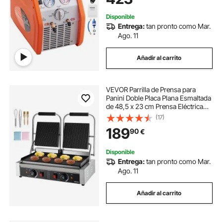
Acondicionado de Coche
Disponible
Entrega:
tan pronto como Mar.
Ago. 11
Añadir al carrito
VEVOR Parrilla de Prensa para
Panini Doble Placa Plana Esmaltada
de 48,5 x 23 cm Prensa Eléctrica
para Sándwiches de Acero
(17)
Inoxidable Control de Temperatura
189
90
€
para Hamburguesas, Filetes,
Tocino
Disponible
Entrega:
tan pronto como Mar.
Ago. 11
Añadir al carrito