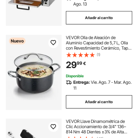
Ago. 13
Añadir al carrito
VEVOR Olla de Aleación de
Nuevo
Aluminio Capacidad de 5,7 L, Olla
con Revestimiento Cerámico, Tapa
de Vidrio, Base de 2 Capas y Asas
(1)
Soldadas Reforzadas, Fácil de
29
99
€
Transportar, Ideal para Sopas,
Guisos
Disponible
Entrega:
Vie. Ago. 7 - Mar. Ago.
11
Añadir al carrito
VEVOR Llave Dinamométrica de
Clic Accionamiento de 3/4" 136–
814 Nm 48 Dientes ±3% de Alta
Precisión Juego de Llaves