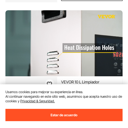
VEVOR 10 L Limpiador
Ultrasónico de Frecuencia Dual
32,5 x 26,5 x 28 cm Pantalla
Usamos cookies para mejorar su experiencia en línea.
LED, Máquina de Limpieza
Al continuar navegando en este sitio web, asumimos que acepta nuestro uso de
(14)
cookies y
Privacidad & Seguridad.
Ultrasónica de Doble Frecuencia
100
90
€
28/40 kHz Limpiador Ultrasónico
de Acero Inoxidable 0-99 min
Estar de acuerdo
Disponible
Entrega:
tan pronto como