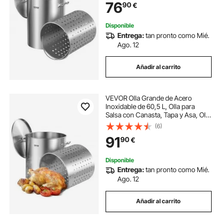
76
90
€
Hervir o Freír, 315 x 420 mm
Disponible
Entrega:
tan pronto como Mié.
Ago. 12
Añadir al carrito
VEVOR Olla Grande de Acero
Inoxidable de 60,5 L, Olla para
Salsa con Canasta, Tapa y Asa, Olla
Comercial Resistente, Tratamiento
(6)
de Lijado, para Eventos de Grupos
91
90
€
Grandes, Plateado, 400 x 450 mm
Disponible
Entrega:
tan pronto como Mié.
Ago. 12
Añadir al carrito