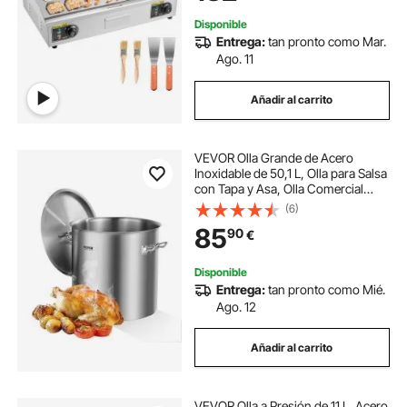
Exteriores
Disponible
Entrega:
tan pronto como Mar.
Ago. 11
Añadir al carrito
VEVOR Olla Grande de Acero
Inoxidable de 50,1 L, Olla para Salsa
con Tapa y Asa, Olla Comercial
Resistente, Tratamiento de Lijado,
(6)
para Eventos de Grupos Grandes,
85
90
€
Color Plateado, 395 x 405 mm
Disponible
Entrega:
tan pronto como Mié.
Ago. 12
Añadir al carrito
VEVOR Olla a Presión de 11 L, Acero