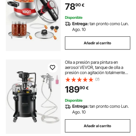
Carne, Frijoles, Arroz, Sopa, 405 x
78
90
€
284 x 255/245 mm
Disponible
Entrega:
tan pronto como Lun.
Ago. 10
Añadir al carrito
Olla a presión para pintura en
aerosol VEVOR, tanque de olla a
presión con agitación totalmente
automática de 10 L/2,5 gal, presión
(7)
ajustable de 70 psi, tanque de
189
90
€
pintura a presión con pistola
rociadora y mangueras, para la
industria de la decoración del hogar
Disponible
Entrega:
tan pronto como Lun.
Ago. 10
Añadir al carrito