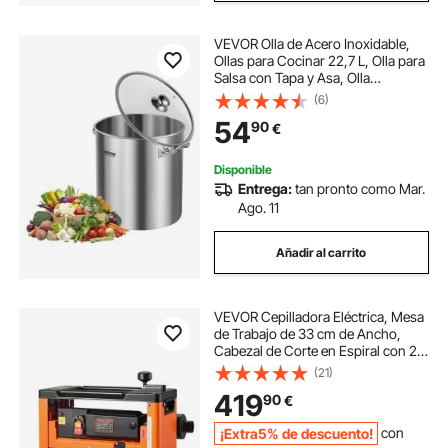
VEVOR Olla de Acero Inoxidable,
Ollas para Cocinar 22,7 L, Olla para
Salsa con Tapa y Asa, Olla
Comercial Resistente, Tratamiento
(6)
de Lijado, para Cocinar al Vapor,
54
90
€
Hervir o Freír, Plata, 300 x 330 mm
Disponible
Entrega:
tan pronto como Mar.
Ago. 11
Añadir al carrito
VEVOR Cepilladora Eléctrica, Mesa
de Trabajo de 33 cm de Ancho,
Cabezal de Corte en Espiral con 24
Insertos, 2000 W 23500 RPM Moto
(21)
Potente, Rodillo Doble, Velocidad
419
90
€
Única, para Madera Dura/Blanda
¡Extra5% de descuento!
con