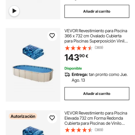
Añadir al carrito
VEVOR Revestimiento para Piscina
366 x 732 cm Ovalado Cubierta
para Piscinas Superposición Vinilo
de Calibre Estándar Duradero Altura
(369)
de Pared 122-137 cm para Piscinas
143
90
€
Elevadas con Lados de Acero
Disponible
Entrega:
tan pronto como Jue.
Ago. 13
Añadir al carrito
VEVOR Revestimiento para Piscina
Autorización
Elevada 732 cm Forma Redonda
Cubierta para Piscinas de Vinilo
Altura de Pared 132,1 cm Resistente
(369)
al Desgarro con Lados de Acero