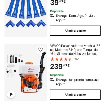
39
90
€
Cubierta de Piscina Enterrada, Azul
Disponible
Entrega:
Dom. Ago. 9 - Jue.
Ago. 13
Añadir al carrito
VEVOR Pulverizador de Mochila, 63
cc, Motor de 3 HP, con Tanque de
16 L, Sistema de Nebulización de
Polvo y Líquido, para Jardinería,
(66)
Agricultura e Invernaderos de
239
90
€
Hortalizas, 490 x 290 x 660 mm
Disponible
Entrega:
tan pronto como Jue.
Ago. 13
Añadir al carrito