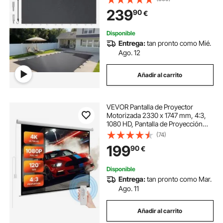
Tipo de Piscinas como Hogar,
239
90
€
Jardín, Hotel
Disponible
Entrega:
tan pronto como Mié.
Ago. 12
Añadir al carrito
VEVOR Pantalla de Proyector
Motorizada 2330 x 1747 mm, 4:3,
1080 HD, Pantalla de Proyección
Eléctrica de Pared con Control
(74)
Remoto, Angular de 160°, Material
199
90
€
de PVC, para Cine en Casa, Oficina
Disponible
Entrega:
tan pronto como Mar.
Ago. 11
Añadir al carrito