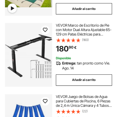
Añadir al carrito
VEVOR Marco de Escritorio de Pie
con Motor Dual Altura Ajustable 65-
129 cm Patas Eléctricas para
Escritorio Longitud de 110-178 cm
(160)
Base de Estación de Trabajo para
180
90
€
Hogar, Oficina, Solo Marco, Negro
Disponible
Entrega:
tan pronto como Vie.
Ago. 14
Añadir al carrito
VEVOR Juego de Bolsas de Agua
para Cubiertas de Piscina, 6 Piezas
de 2,4 m Única Cámara y 4 Tubos
de Esquina, Bolsas de Pesas de
(22)
PVC con Válvula Antifugas para