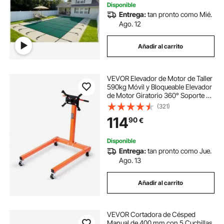
Disponible
Entrega:
tan pronto como Mié.
Ago. 12
Añadir al carrito
VEVOR Elevador de Motor de Taller
590kg Móvil y Bloqueable Elevador
de Motor Giratorio 360° Soporte de
Motor 6 Puntos de Anclaje
(321)
Ajustables en Inclinación para
114
90
€
Trabajos en Motores Desmontados
Mecánico
Disponible
Entrega:
tan pronto como Jue.
Ago. 13
Añadir al carrito
VEVOR Cortadora de Césped
Manual de 400 mm con 5 Cuchillas