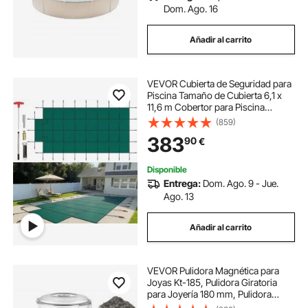
Dom. Ago. 16
Añadir al carrito
VEVOR Cubierta de Seguridad para
Piscina Tamaño de Cubierta 6,1 x
11,6 m Cobertor para Piscina
Rectangular Tamaño de Piscina 5,5
(859)
x 11 m Lona de Piscina para Piscinas
383
90
€
Enterradas de Hogar Jardín Hotel
Disponible
Entrega:
Dom. Ago. 9 - Jue.
Ago. 13
Añadir al carrito
VEVOR Pulidora Magnética para
Joyas Kt-185, Pulidora Giratoria
para Joyería 180 mm, Pulidora
Profesional de Tambor Giratorio