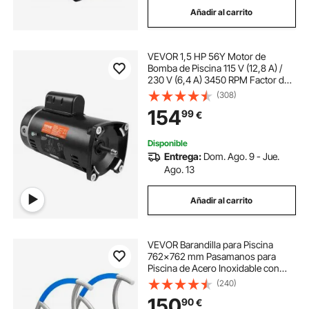
Añadir al carrito
montaje de una piscina
VEVOR 1,5 HP 56Y Motor de
potencia depuradora piscina
Bomba de Piscina 115 V (12,8 A) /
230 V (6,4 A) 3450 RPM Factor de
Trabajo 1,1 Condensador
(308)
aspiradoras para piscina
90μF/250V Motor de Repuesto de
154
99
€
Brida Cuadrada Giratorio CCW para
Piscinas
materiales piscina
aspirador de piscina
Disponible
Entrega:
Dom. Ago. 9 - Jue.
Ago. 13
la piscina vacía
Añadir al carrito
VEVOR Barandilla para Piscina
762x762 mm Pasamanos para
Piscina de Acero Inoxidable con
Placa Base 2 Piezas Barra de
(240)
Seguridad Antioxidante para
150
90
€
Piscinas, Interiores, Exteriores,