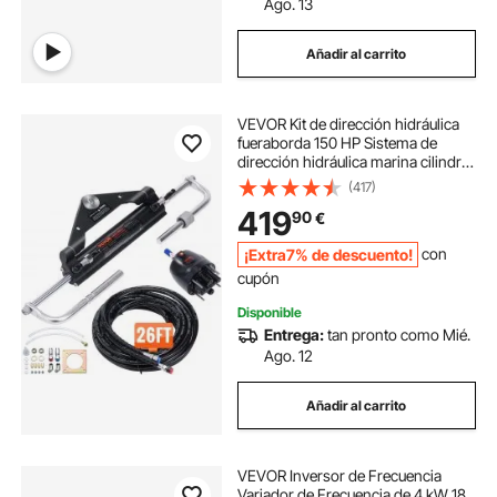
Ago. 13
Añadir al carrito
VEVOR Kit de dirección hidráulica
fueraborda 150 HP Sistema de
dirección hidráulica marina cilindro
de bloqueo bidireccional manguera
(417)
de 26 pies para barcos de un solo
419
90
€
motor de una sola estación
¡Extra7% de descuento!
con
cupón
Disponible
Entrega:
tan pronto como Mié.
Ago. 12
Añadir al carrito
VEVOR Inversor de Frecuencia
Variador de Frecuencia de 4 kW 18