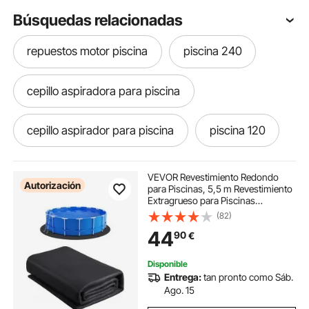
Búsquedas relacionadas
repuestos motor piscina
piscina 240
cepillo aspiradora para piscina
cepillo aspirador para piscina
piscina 120
cascada 120 piscina
VEVOR Revestimiento Redondo
Autorización
para Piscinas, 5,5 m Revestimiento
Extragrueso para Piscinas
aspirador para piscinas
Elevadas, Evita Pinchazos, Base de
(82)
Geotextil Reciclado, Prolonga la
44
90
€
Vida Útil del Revestimiento, Negro
materiales de piscina cerca de mi
Disponible
Entrega:
tan pronto como Sáb.
aspiradoras de piscina
Ago. 15