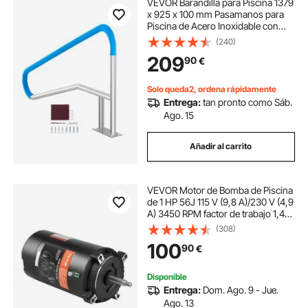
VEVOR Barandilla para Piscina 1379
x 925 x 100 mm Pasamanos para
Piscina de Acero Inoxidable con
Placa Base Barra de Seguridad
(240)
Antioxidante para Piscinas,
209
90
€
Interiores, Exteriores, Terrazas,
Spas
Solo queda2, ordena rápidamente
Entrega:
tan pronto como Sáb.
Ago. 15
Añadir al carrito
VEVOR Motor de Bomba de Piscina
de 1 HP 56J 115 V (9,8 A)/230 V (4,9
A) 3450 RPM factor de trabajo 1,4
Condensador de 90 µF/250 V
(308)
Motor de Repuesto con Brida
100
90
€
Giratoria Redonda CCW para
Piscinas
Disponible
Entrega:
Dom. Ago. 9 - Jue.
Ago. 13