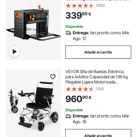
Cuchillas Motor Potente de 15
(300)
Amperios y 2000 W Bajo Nivel de
339
90
€
Ruido para Madera Dura y Blanda
Disponible
Entrega:
tan pronto como Mié.
Ago. 12
Añadir al carrito
VEVOR Silla de Ruedas Eléctrica
para Adultos Capacidad de 136 kg
Plegable Ligera Motorizada
Autonomía de 21 km Asiento de 53
(154)
cm Todoterreno Portátil para
960
90
€
Personas Mayores, Discapacitadas
Disponible
Entrega:
tan pronto como Mar.
Ago. 18
Añadir al carrito