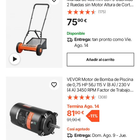
2 Ruedas sin Motor Altura de Corte
Ajustable de 15 - 45 mm con Bolsa
(175)
Recolectora de Césped para,
75
90
€
Caminos de Acceso, Patios,
Jardines
Disponible
Entrega:
tan pronto como Vie.
Ago. 14
Añadir al carrito
VEVOR Motor de Bomba de Piscina
de 0,75 HP 56J 115 V (8 A) / 230 V
(4 A) 3450 RPM Factor de Trabajo
1,5 Condensador de 80 µF/250 V
(308)
Motor de Repuesto de Brida
Redonda Giratorio CCW para
Termina Ago. 14
Piscinas
81
90
€
-
11%
91,90
€
Casi agotado
Entrega:
Dom. Ago. 9 - Jue.