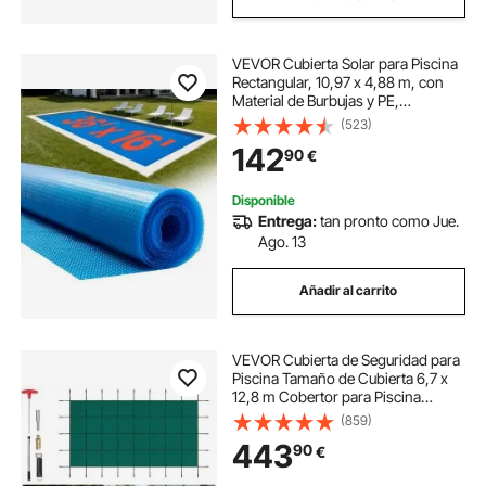
VEVOR Cubierta Solar para Piscina
Rectangular, 10,97 x 4,88 m, con
Material de Burbujas y PE,
Absorción de Calor Durante el Día,
(523)
Retención de Calor Durante la
142
90
€
Noche, 0,3 mm de Grosor, Color
Azul
Disponible
Entrega:
tan pronto como Jue.
Ago. 13
Añadir al carrito
VEVOR Cubierta de Seguridad para
Piscina Tamaño de Cubierta 6,7 x
12,8 m Cobertor para Piscina
Rectangular Tamaño de Piscina 6,1
(859)
x 12,2 m Lona de Piscina para
443
90
€
Piscinas Enterradas de Hogar
Jardín Hotel