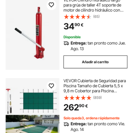
para grúa de taller 4T soporte de
motor de cilindro hidráulico con
bomba de un solo pistón base
(65)
plana varilla hidráulica para
34
90
€
mantenimiento del motor de
elevación, rojo
Disponible
Entrega:
tan pronto como Jue.
Ago. 13
Añadir al carrito
VEVOR Cubierta de Seguridad para
Piscina Tamaño de Cubierta 5,5 x
9,8 m Cobertor para Piscina
Rectangular Tamaño de Piscina 4,9
(859)
x 9 m Lona de Piscina para Piscinas
262
90
€
Enterradas de Hogar Jardín Hotel
Solo queda3, ordena rápidamente
Entrega:
tan pronto como Vie.
Ago. 14