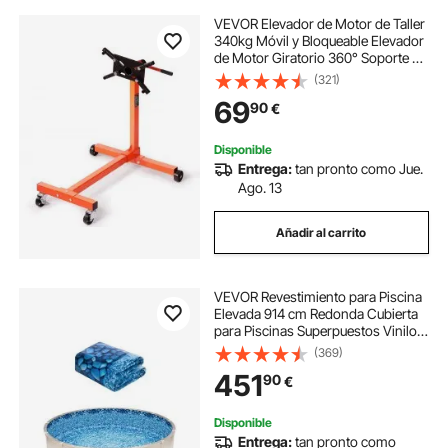
VEVOR Elevador de Motor de Taller
340kg Móvil y Bloqueable Elevador
de Motor Giratorio 360° Soporte de
Motor 6 Puntos de Anclaje
(321)
Ajustables en Inclinación para
69
90
€
Trabajos en Motores Desmontados
Mecánico
Disponible
Entrega:
tan pronto como Jue.
Ago. 13
Añadir al carrito
VEVOR Revestimiento para Piscina
Elevada 914 cm Redonda Cubierta
para Piscinas Superpuestos Vinilo
de Calibre Estándar Altura de Pared
(369)
122-137 cm Diseñado para Piscinas
451
90
€
Elevadas con Lados de Acero
Disponible
Entrega:
tan pronto como