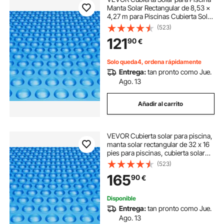
Manta Solar Rectangular de 8,53 ×
4,27 m para Piscinas Cubierta Solar
para Piscina Enterrada Sobre el
(523)
Suelo Cubiertas Solares de Color
121
90
€
Azul de 16 mil para Piscin
Solo queda4, ordena rápidamente
Entrega:
tan pronto como Jue.
Ago. 13
Añadir al carrito
VEVOR Cubierta solar para piscina,
manta solar rectangular de 32 x 16
pies para piscinas, cubierta solar
para piscina enterrada sobre el
(523)
suelo, cubiertas solares de 16 mil,
165
90
€
color azul
Disponible
Entrega:
tan pronto como Jue.
Ago. 13