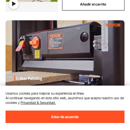
Añadir al carrito
VEVOR Cepilladora de
Usamos cookies para mejorar su experiencia en línea.
Sobremesa 2 Velocidades
Al continuar navegando en este sitio web, asumimos que acepta nuestro uso de
Cepilladora Eléctrica 33 cm
cookies y
Privacidad & Seguridad.
Regruesadora Cepilladora 3
(300)
Cuchillas Motor Potente de 15
339
Estar de acuerdo
90
€
Amperios y 2000 W Bajo Nivel
de Ruido para Madera Dura y
Blanda