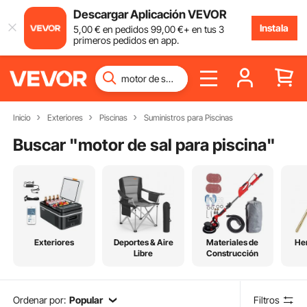
Descargar Aplicación VEVOR
Instala
5
,00
€
en pedidos
99
,00
€
+ en tus 3
primeros pedidos en app.
Inicio
Exteriores
Piscinas
Suministros para Piscinas
Buscar "
motor de sal para piscina
"
Exteriores
Deportes & Aire
Materiales de
He
Libre
Construcción
Ordenar por:
Popular
Filtros