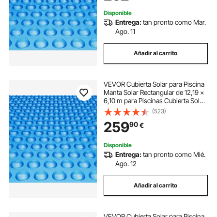
Disponible
Entrega:
tan pronto como Mar.
Ago. 11
Añadir al carrito
VEVOR Cubierta Solar para Piscina
Manta Solar Rectangular de 12,19 ×
6,10 m para Piscinas Cubierta Solar
para Piscina Enterrada Sobre el
(523)
Suelo Cubiertas Solares de Color
259
90
€
Azul de 16 mil para Piscinas
Disponible
Entrega:
tan pronto como Mié.
Ago. 12
Añadir al carrito
VEVOR Cubierta Solar para Piscina