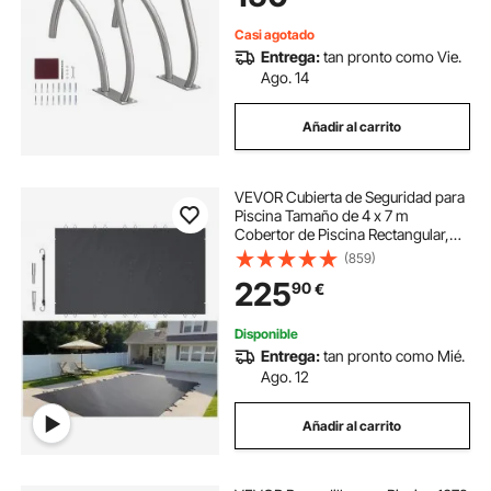
Terrazas, Spas
Casi agotado
Entrega:
tan pronto como Vie.
Ago. 14
Añadir al carrito
VEVOR Cubierta de Seguridad para
Piscina Tamaño de 4 x 7 m
Cobertor de Piscina Rectangular,
Tamaño de Piscina de 3,7 x 6,7 m
(859)
Lona de Piscina de PVC Color
225
90
€
Carbón, Fácil de Instalar y Prevenir
Escombros
Disponible
Entrega:
tan pronto como Mié.
Ago. 12
Añadir al carrito