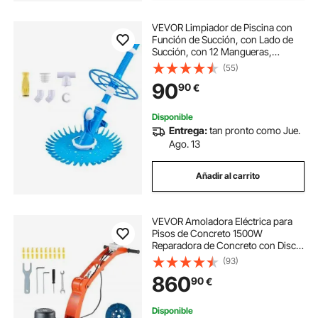
VEVOR Limpiador de Piscina con
Función de Succión, con Lado de
Succión, con 12 Mangueras,
Adecuado para Piscinas Enterradas
(55)
y las Elevadas de hasta 6,1 x 10,7 m,
90
90
€
Color Azul, 525 x 453,5 x 430 mm
Disponible
Entrega:
tan pronto como Jue.
Ago. 13
Añadir al carrito
VEVOR Amoladora Eléctrica para
Pisos de Concreto 1500W
Reparadora de Concreto con Disco
de Lijado para Pisos 180 mm 1400
(93)
RPM Motor sin Escobillas
860
90
€
Amoladora de Superficies para
Granito, Mármol, Piedras
Disponible