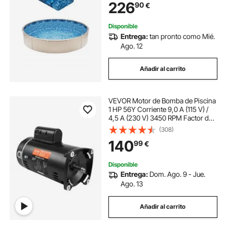
226
90
€
Fácil instalación para Patio Jardín
Disponible
Entrega:
tan pronto como Mié.
Ago. 12
Añadir al carrito
VEVOR Motor de Bomba de Piscina
1 HP 56Y Corriente 9,0 A (115 V) /
4,5 A (230 V) 3450 RPM Factor de
Trabajo 1,25 Condensador 90
(308)
μF/250 V Reemplazo de Brida
140
99
€
Cuadrada Giratoria del Motor CCW
Disponible
Entrega:
Dom. Ago. 9 - Jue.
Ago. 13
Añadir al carrito