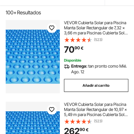
100+
Resultados
VEVOR Cubierta Solar para Piscina
Manta Solar Rectangular de 7,32 ×
3,66 m para Piscinas Cubierta Solar
para Piscina Enterrada Sobre el
(523)
Suelo Cubiertas Solares de Color
70
90
€
Azul de 12 mil para Piscinas
Disponible
Entrega:
tan pronto como Mié.
Ago. 12
Añadir al carrito
VEVOR Cubierta Solar para Piscina
Manta Solar Rectangular de 10,97 ×
5,49 m para Piscinas Cubierta Solar
para Piscina Enterrada Sobre el
(523)
Suelo Cubiertas Solares de Color
262
90
€
Azul de 16 mil para Piscinas