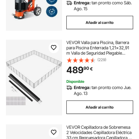
Entrega:
tan pronto como Sáb.
Ago. 15
Añadir al carrito
VEVOR Valla para Piscina, Barrera
para Piscina Enterrada 1,21x32,91
m Valla de Seguridad Plegable
Desmontable Varilla de Aluminio
(229)
Tejido de Malla de PVC Teslin 340
489
90
€
g/m² para Protección Niños
Mascotas
Disponible
Entrega:
tan pronto como Jue.
Ago. 13
Añadir al carrito
VEVOR Cepilladora de Sobremesa
2 Velocidades Cepilladora Eléctrica
33 cm Regruesadora Cepilladora 3