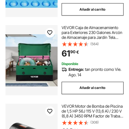
Añadir al carrito
VEVOR Caja de Almacenamiento
para Exteriores 230 Galones Arcón
de Almacenaje para Jardín Tela
Lona de PE Baúl de
(564)
Almacenamiento Portátil 147 x 86 x
61
90
€
108 x 77 cm para Piscina Patio
Jardín Garaje Verde
Disponible
Entrega:
tan pronto como Vie.
Ago. 14
Añadir al carrito
VEVOR Motor de Bomba de Piscina
de 1,5 HP 56J 115 V (13,6 A) / 230 V
(6,8 A) 3450 RPM Factor de Trabajo
1,3 Condensador de 90 µF/250 V
(308)
Motor de Repuesto de Brida