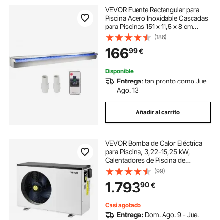
VEVOR Fuente Rectangular para
Piscina Acero Inoxidable Cascadas
para Piscinas 151 x 11,5 x 8 cm
Fuente de Piscina Exterior Flujo de
(186)
Agua con Tira LED de Colores
166
99
€
Cascada de Jardín Patio Estanque
Disponible
Entrega:
tan pronto como Jue.
Ago. 13
Añadir al carrito
VEVOR Bomba de Calor Eléctrica
para Piscina, 3,22-15,25 kW,
Calentadores de Piscina de
Frecuencia Variable que Ahorran
(99)
Energía para Piscinas Elevadas 30-
1.793
90
€
60 m³, CA 220-240 V 50 Hz, 1000 x
391 x 654 mm
Casi agotado
Entrega:
Dom. Ago. 9 - Jue.