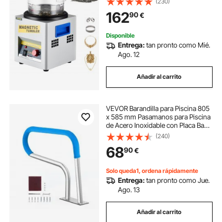
(230)
Rotación Bidireccional 2000 RPM
162
90
€
Pulidor de Joyas con Vaso
Magnético
Disponible
Entrega:
tan pronto como Mié.
Ago. 12
Añadir al carrito
VEVOR Barandilla para Piscina 805
x 585 mm Pasamanos para Piscina
de Acero Inoxidable con Placa Base
Barra de Seguridad Antioxidante
(240)
para Piscinas, Interiores,
68
90
€
Exteriores, Terrazas, Spas
Solo queda1, ordena rápidamente
Entrega:
tan pronto como Jue.
Ago. 13
Añadir al carrito