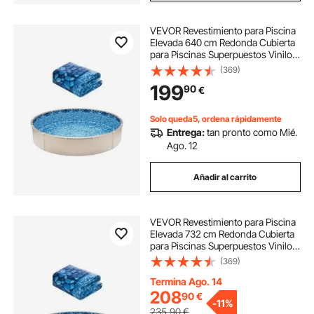
VEVOR Revestimiento para Piscina
Elevada 640 cm Redonda Cubierta
para Piscinas Superpuestos Vinilo
de Calibre Estándar Altura de Pared
(369)
122-137 cm Diseñado para Piscinas
199
90
€
Elevadas con Lados de Acero
Solo queda5, ordena rápidamente
Entrega:
tan pronto como Mié.
Ago. 12
Añadir al carrito
VEVOR Revestimiento para Piscina
Elevada 732 cm Redonda Cubierta
para Piscinas Superpuestos Vinilo
de Calibre Estándar Altura de Pared
(369)
122-137 cm Diseñado para Piscinas
Elevadas con Lados de Acero
Termina Ago. 14
208
90
€
-
11%
235,90
€