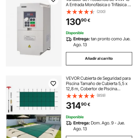
A Entrada Monofásica o Trifásica de
50/60 Hz a Salida Trifásica de 0-
(200)
2000 Hz VFD para Control de
130
90
€
Velocidad del Motor del Husillo
CNC
Disponible
Entrega:
tan pronto como Jue.
Ago. 13
Añadir al carrito
VEVOR Cubierta de Seguridad para
Piscina Tamaño de Cubierta 5,5 x
12,8 m, Cobertor de Piscina
Tamaño de Piscina 4,9 x 12,2 m,
(859)
Lona de Piscina, para Todo Tipo de
314
90
€
Piscinas como Hogar, Jardín, Hotel
Disponible
Entrega:
Dom. Ago. 9 - Jue.
Ago. 13