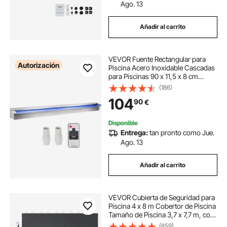
Ago. 13
Añadir al carrito
VEVOR Fuente Rectangular para
Autorización
Piscina Acero Inoxidable Cascadas
para Piscinas 90 x 11,5 x 8 cm
Fuente de Piscina Exterior Flujo de
(186)
Agua con Tira LED de Colores de
104
90
€
Jardín Patio Estanque
Disponible
Entrega:
tan pronto como Jue.
Ago. 13
Añadir al carrito
VEVOR Cubierta de Seguridad para
Piscina 4 x 8 m Cobertor de Piscina
Tamaño de Piscina 3,7 x 7,7 m, con
24 Tornillos de Tierra, para Todo
(859)