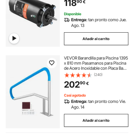
118
90
€
Redonda Giratorio CCW para
Piscinas
Disponible
Entrega:
tan pronto como Jue.
Ago. 13
Añadir al carrito
VEVOR Barandilla para Piscina 1395
x 810 mm Pasamanos para Piscina
de Acero Inoxidable con Placa Base
Barra de Seguridad Inoxidable para
(240)
Piscinas, Interiores, Exteriores,
202
90
€
Terrazas, Spas
Casi agotado
Entrega:
tan pronto como Vie.
Ago. 14
Añadir al carrito