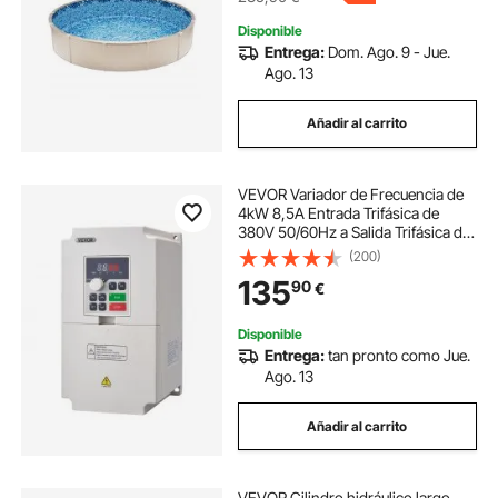
Disponible
Entrega:
Dom. Ago. 9 - Jue.
Ago. 13
Añadir al carrito
VEVOR Variador de Frecuencia de
4kW 8,5A Entrada Trifásica de
380V 50/60Hz a Salida Trifásica de
0-380V 0-2000Hz Inversor de
(200)
Frecuencia VFD para Control de
135
90
€
Velocidad del Motor del Husillo
CNC
Disponible
Entrega:
tan pronto como Jue.
Ago. 13
Añadir al carrito
VEVOR Cilindro hidráulico largo