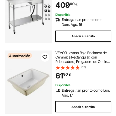
409
90
€
Lavabo Exterior con Encimera
Izquierda
Disponible
Entrega:
tan pronto como
Dom. Ago. 16
Añadir al carrito
VEVOR Lavabo Bajo Encimera de
Autorización
Cerámica Rectangular, con
Rebosadero, Fregadero de Cocina
Moderno para Espacios Pequeños,
(17)
Resistente a las Manchas y el
61
90
€
Amarilleo, Color Blanco, 400 x 305
x 180 mm
Disponible
Entrega:
tan pronto como Lun.
Ago. 17
Añadir al carrito