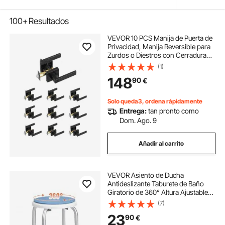
100+
Resultados
VEVOR 10 PCS Manija de Puerta de
Privacidad, Manija Reversible para
Zurdos o Diestros con Cerradura
sin Llave, Rotación de 45° para
(1)
Abrir, Interior Cuadrado Universal
148
90
€
para Puertas de Baño, Negra Mate
Solo queda3, ordena rápidamente
Entrega:
tan pronto como
Dom. Ago. 9
Añadir al carrito
VEVOR Asiento de Ducha
Antideslizante Taburete de Baño
Giratorio de 360° Altura Ajustable
360-485mm 136,1kg Silla de Ducha
(7)
de Aluminio Ayuda para Ducha para
23
90
€
Personas Mayores, Mujeres