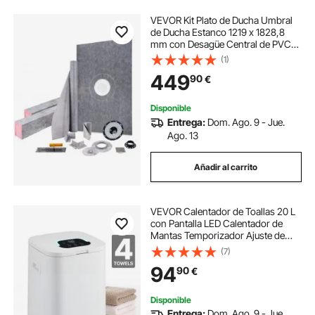
VEVOR Kit Plato de Ducha Umbral
de Ducha Estanco 1219 x 1828,8
mm con Desagüe Central de PVC
Rejilla de Acero Inoxidable de 10 cm
(1)
2 Bordes de Ducha Cortables y
449
90
€
Llana Plato de Ducha para Baño
Disponible
Entrega:
Dom. Ago. 9 - Jue.
Ago. 13
Añadir al carrito
VEVOR Calentador de Toallas 20 L
con Pantalla LED Calentador de
Mantas Temporizador Ajuste de
Temperatura Apagado Automático
(7)
Cierre de Seguridad Secador de
94
90
€
Toallas para Spa, Hogar, Baño,
Blanco
Disponible
Entrega:
Dom. Ago. 9 - Jue.