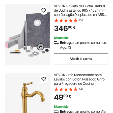
VEVOR Kit Plato de Ducha Umbral
de Ducha Estanco 965 x 1524 mm
con Desagüe Desplazado en ABS
Rejilla de Acero Inoxidable de 10 cm
(5)
2 Bordes de Ducha Cortables y
346
90
€
Llana Plato de Ducha para Baño
Disponible
Entrega:
tan pronto como Jue.
Ago. 13
Añadir al carrito
VEVOR Grifo Monomando para
Lavabo con Botón Pulsador, Grifo
para Fregadero de Cocina,
Mezclador Monomando para Baño,
(4)
Fregadero de Caravana, Carcasa
49
90
€
de Latón, Dorado Antiguo, 395 x
220 x 62 mm
Disponible
Entrega:
tan pronto como Vie.