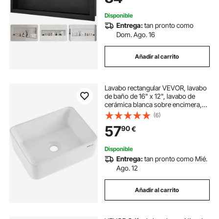
Jabón, Negro
Disponible
Entrega:
tan pronto como
Dom. Ago. 16
Añadir al carrito
Lavabo rectangular VEVOR, lavabo
de baño de 16" x 12", lavabo de
cerámica blanca sobre encimera,
estilo moderno, elegante y
(6)
luminoso, perfecto para baño,
57
90
€
hotel, inodoro, RV
Disponible
Entrega:
tan pronto como Mié.
Ago. 12
Añadir al carrito