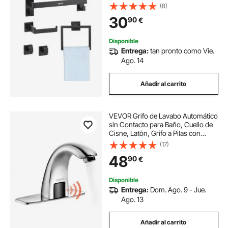
Ganchos y Portarrollos Papel
(8)
Higiénico, para Baño, Montaje en
30
90
€
Pared, Negro Mate, 400 x 100 x 78
mm, 5 uds
Disponible
Entrega:
tan pronto como Vie.
Ago. 14
Añadir al carrito
VEVOR Grifo de Lavabo Automático
sin Contacto para Baño, Cuello de
Cisne, Latón, Grifo a Pilas con
Temperatura Ajustable y Sensor de
(17)
Movimiento, Cromado Plateado,
48
90
€
160 x 45 x 125 mm, 7,6 L/min
Disponible
Entrega:
Dom. Ago. 9 - Jue.
Ago. 13
Añadir al carrito