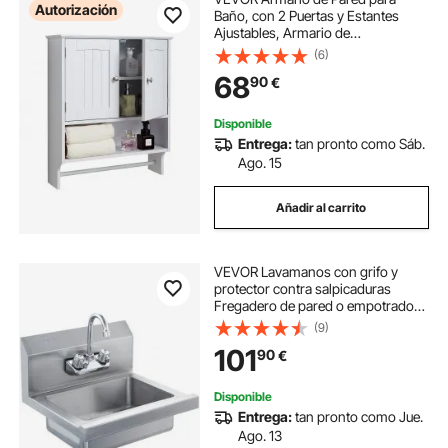
Autorización
Baño, con 2 Puertas y Estantes
Ajustables, Armario de
Almacenamiento Colgante con
(6)
Divisor Abierto y Toallero para
68
90
€
Inodoro, Lavadero, Cocina, 590 x
200 x 700 mm, Blanco
Disponible
Entrega:
tan pronto como Sáb.
Ago. 15
Añadir al carrito
VEVOR Lavamanos con grifo y
protector contra salpicaduras
Fregadero de pared o empotrado
432x381x330mm Fregadero de
(9)
acero inoxidable sin fugas Lavabo
101
90
€
empotrado para restaurante Baño
Inodoro Cocina Bar
Disponible
Entrega:
tan pronto como Jue.
Ago. 13