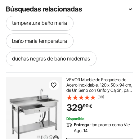
Búsquedas relacionadas
temperatura baño maria
baño maría temperatura
duchas negras de baño modernas
limpiar drenaje del baño
interior baño
VEVOR Mueble de Fregadero de
Acero Inoxidable, 120 x 50 x 94 cm,
de Un Seno con Grifo y Cajón, para
Membrana impermeable para ducha de baño
Garaje, Restaurante, Lavandería,
(88)
Lavabo Exterior con Encimera
329
90
€
Izquierda, con Acabado Cepillado
estantería para baño sobre inodoro
Disponible
Entrega:
tan pronto como Vie.
estanteria baño inodoro
Ago. 14