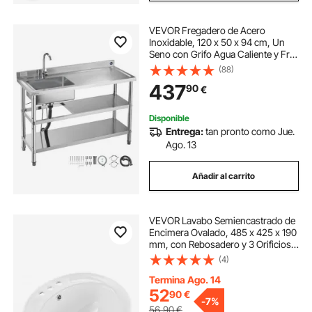
VEVOR Fregadero de Acero
Inoxidable, 120 x 50 x 94 cm, Un
Seno con Grifo Agua Caliente y Fría
y 2 Compartimentos de
(88)
Almacenamiento, para Garaje o
437
90
€
Restaurante, Lavabo Exterior con
Encimera Derecha
Disponible
Entrega:
tan pronto como Jue.
Ago. 13
Añadir al carrito
VEVOR Lavabo Semiencastrado de
Encimera Ovalado, 485 x 425 x 190
mm, con Rebosadero y 3 Orificios
para Grifo, Moderno Lavabo
(4)
Empotrado para Cocina y Baño,
con Protección Antiamarilleo,
Termina Ago. 14
Blanco
52
90
€
-
7%
56,90
€