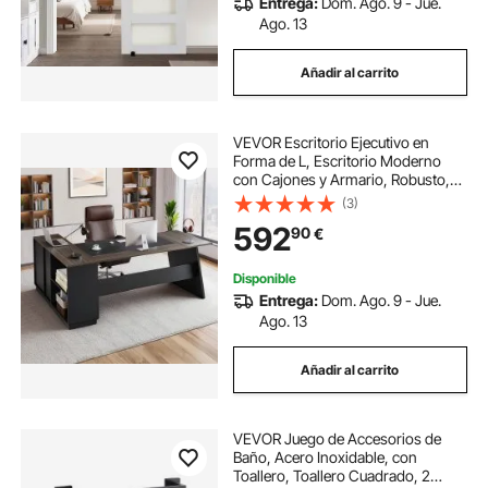
Entrega:
Dom. Ago. 9 - Jue.
Ago. 13
Añadir al carrito
VEVOR Escritorio Ejecutivo en
Forma de L, Escritorio Moderno
con Cajones y Armario, Robusto,
Soporta hasta 158,7 kg, Tablero de
(3)
Partículas, para Trabajar, Estudiar o
592
90
€
Escribir, Color Marrón Negro
Disponible
Entrega:
Dom. Ago. 9 - Jue.
Ago. 13
Añadir al carrito
VEVOR Juego de Accesorios de
Baño, Acero Inoxidable, con
Toallero, Toallero Cuadrado, 2