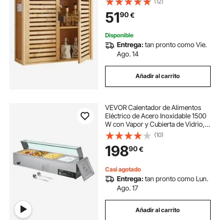
(12)
Lavadero, Resistente a la Presión y
51
90
€
al Agua, 590 x 208 x 510 mm
Disponible
Entrega:
tan pronto como Vie.
Ago. 14
Añadir al carrito
VEVOR Calentador de Alimentos
Eléctrico de Acero Inoxidable 1500
W con Vapor y Cubierta de Vidrio, 4
Bandejas, Baño María con
(10)
Cucharones, para Restaurantes y
198
90
€
Fiestas, 1185 x 365 x 385 mm, Plata
Casi agotado
Entrega:
tan pronto como Lun.
Ago. 17
Añadir al carrito