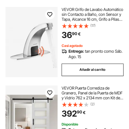
VEVOR Grifo de Lavabo Automático
sin Contacto a Baño, con Sensor y
Tapa, Alcance 16 cm, Grifo a Pilas
para Inodoro y Lavabo, Diseño
(17)
Delfín, Aleación de Zinc, Cromado
36
90
€
Plateado, 160 x 45 x 125 mm
Casi agotado
Entrega:
tan pronto como Sáb.
Ago. 15
Añadir al carrito
VEVOR Puerta Corrediza de
Granero, Panel de la Puerta de MDF
y Vidrio 762 x 2134 mm con Kit de
Herrajes, Superficie de PVC
(2)
Impermeable y Marco en H,
392
90
€
Deslizamiento Suave para Sala de
Estar y Baño
Disponible