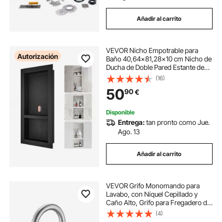
Añadir al carrito
VEVOR Nicho Empotrable para
Autorización
Baño 40,64x81,28x10 cm Nicho de
Ducha de Doble Pared Estante de
Plástico XPS Esquinas Cuadradas
(16)
Protección Sellada Moderna para
50
90
€
Baño, Ducha, Almacenamiento de
Jabón, Negro
Disponible
Entrega:
tan pronto como Jue.
Ago. 13
Añadir al carrito
VEVOR Grifo Monomando para
Lavabo, con Níquel Cepillado y
Caño Alto, Grifo para Fregadero de
Cocina, Ahorro de Agua,
(4)
Mezclador Monomando para Baño,