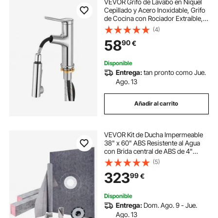
VEVOR Grifo de Lavabo en Níquel
Cepillado y Acero Inoxidable, Grifo
de Cocina con Rociador Extraíble,
Mezclador Monomando para Baño,
(4)
Caravana, Bar, Resistente a la
58
90
€
Corrosión, 260 x 210 x 52 mm
Disponible
Entrega:
tan pronto como Jue.
Ago. 13
Añadir al carrito
VEVOR Kit de Ducha Impermeable
38" x 60" ABS Resistente al Agua
con Brida central de ABS de 4"
Rejilla de Acero Inoxidable de 4" y
(5)
Llana Cámara de Ducha Recortable
323
99
€
Bandeja de Ducha Se Adapta al
Baño
Disponible
Entrega:
Dom. Ago. 9 - Jue.
Ago. 13