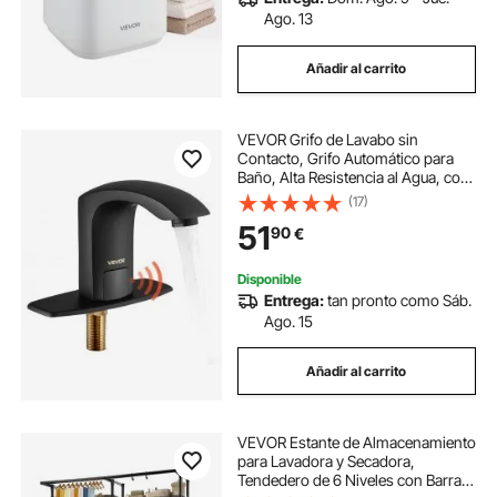
Ago. 13
Añadir al carrito
VEVOR Grifo de Lavabo sin
Contacto, Grifo Automático para
Baño, Alta Resistencia al Agua, con
Sensor Manos Libres y Ajustable,
(17)
Agua Fría/Caliente, a Pilas, Negro
51
90
€
Mate, 160 x 45 x 130 mm, 7,6 L/min
Disponible
Entrega:
tan pronto como Sáb.
Ago. 15
Añadir al carrito
VEVOR Estante de Almacenamiento
para Lavadora y Secadora,
Tendedero de 6 Niveles con Barra y