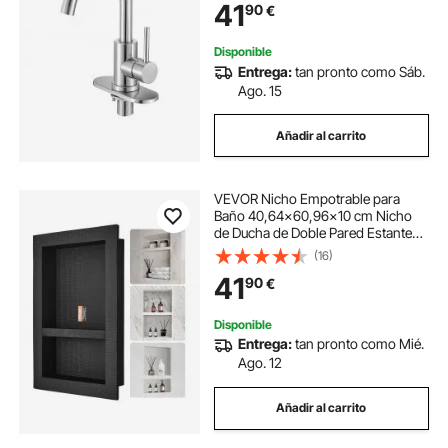
41
90
€
Caravana, Bar, Fregadero, 183 x 50
x 295 mm
Disponible
Entrega:
tan pronto como Sáb.
Ago. 15
Añadir al carrito
VEVOR Nicho Empotrable para
Baño 40,64x60,96x10 cm Nicho
de Ducha de Doble Pared Estante
de Plástico XPS Esquinas
(16)
Cuadradas Protección Sellada
41
90
€
Moderna para Baño, Ducha,
Almacenamiento de Jabón, Negro
Disponible
Entrega:
tan pronto como Mié.
Ago. 12
Añadir al carrito