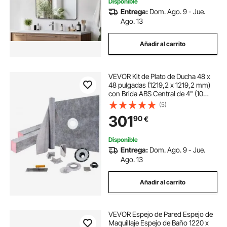
Disponible
Entrega:
Dom. Ago. 9 - Jue.
Ago. 13
Añadir al carrito
VEVOR Kit de Plato de Ducha 48 x
48 pulgadas (1219,2 x 1219,2 mm)
con Brida ABS Central de 4" (10
cm), Rejilla de Acero Inoxidable, 2
(5)
Bordillos Cortables y Membrana
301
90
€
Impermeable para Baño
Disponible
Entrega:
Dom. Ago. 9 - Jue.
Ago. 13
Añadir al carrito
VEVOR Espejo de Pared Espejo de
Maquillaje Espejo de Baño 1220 x