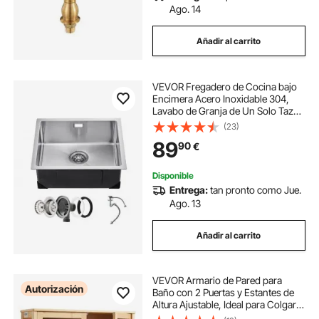
Ago. 14
Añadir al carrito
VEVOR Fregadero de Cocina bajo
Encimera Acero Inoxidable 304,
Lavabo de Granja de Un Solo Tazón
con Accesorios, Fregaderos de
(23)
Lavavajillas Fomésticos para RV,
89
90
€
Cocina de Preparación, 500 x 430 x
190 mm
Disponible
Entrega:
tan pronto como Jue.
Ago. 13
Añadir al carrito
VEVOR Armario de Pared para
Autorización
Baño con 2 Puertas y Estantes de
Altura Ajustable, Ideal para Colgar
sobre el Inodoro, Cocina, Baño o