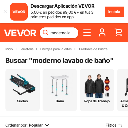
Descargar Aplicación VEVOR
Instala
5
,00
€
en pedidos
99
,00
€
+ en tus 3
primeros pedidos en app.
Inicio
Ferretería
Herrajes para Puertas
Tiradores de Puerta
Buscar "
moderno lavabo de baño
"
Suelos
Baño
Ropa de Trabajo
Alm
& O
Ordenar por:
Popular
Filtros