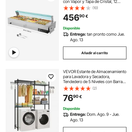
con Vapor y Tapa de Cristal, 12
Sartenes, para Buffet de Encimera,
(10)
Baño María con Cucharones para
456
90
€
Sopa y Perforados, 30–85 ℃
Disponible
Entrega:
tan pronto como Jue.
Ago. 13
Añadir al carrito
VEVOR Estante de Almacenamiento
para Lavadora y Secadora,
Tendedero de 5 Niveles con Barra y
Ganchos, Estantes Ajustables de
(2)
dos Filas para Lavadora, Ahorra
76
90
€
Espacio para Lavadero, Color
Negro
Disponible
Entrega:
Dom. Ago. 9 - Jue.
Ago. 13