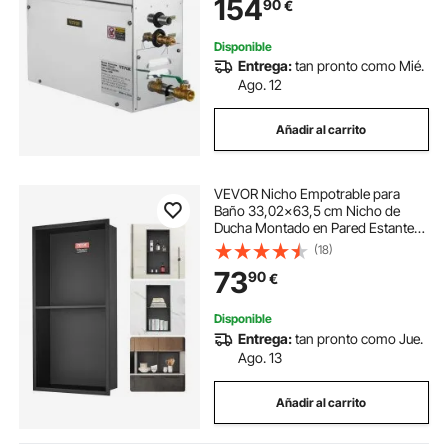
154
90
€
35 - 55 °C Generador de Vapor de
Baño para Spa
Disponible
Entrega:
tan pronto como Mié.
Ago. 12
Añadir al carrito
VEVOR Nicho Empotrable para
Baño 33,02x63,5 cm Nicho de
Ducha Montado en Pared Estante
Doble Acero Inoxidable 304 Sellado
(18)
Impermeable Fácil de Limpiar para
73
90
€
Ducha Almacenamiento de Jabón
Baño, Negro
Disponible
Entrega:
tan pronto como Jue.
Ago. 13
Añadir al carrito