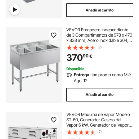
Añadir al carrito
VEVOR Fregadero Independiente
de 3 Compartimentos de 978 x 470
x 838 mm, Acero Inoxidable 304,
Lavabo móvil con Protector
(7)
Antisalpicaduras, Alta resistencia
370
90
€
para Restaurante Cocina Exteriores
Hogares
Disponible
Entrega:
tan pronto como Mié.
Ago. 12
Añadir al carrito
VEVOR Máquina de Vapor Modelo
ST-60, Generador Casero del
Vapor 6 kW, Generador del Vapor
220 V - 240 V, 50 Hz / 60 Hz,
(7)
Vaporizador de Baño Temperatura