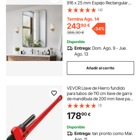
916 x 25 mm Espejo Rectangular
Marco de Aleación de Aluminio
(4)
Color Plata con Soporte en Forma
de Z para Baño Dormitorio Sala de
Termina Ago. 14
Estar
243
90
€
-
34%
366,90
€
Disponible
Entrega:
Dom. Ago. 9 - Jue.
Ago. 13
Añadir al carrito
VEVOR Llave de Hierro fundido
para tubos de 110 cm llave de garra
de mandíbula de 200 mm llave para
tubos de plomería ajustable
(1)
resistente para grifo de fregadero,
178
90
€
inodoro, escurridor, baño, cocina
Disponible
Entrega:
tan pronto como Mar.
Ago. 11