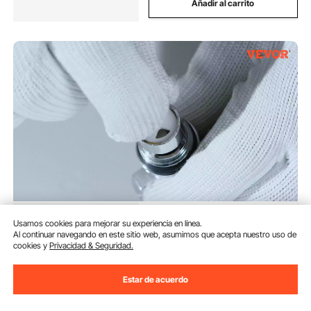
Añadir al carrito
VEVOR Lavamanos con grifo y
Usamos cookies para mejorar su experiencia en línea.
protector contra salpicaduras
Al continuar navegando en este sitio web, asumimos que acepta nuestro uso de
Fregadero de pared o
cookies y
Privacidad & Seguridad.
empotrado 432x381x330mm
(9)
Fregadero de acero inoxidable
101
90
€
sin fugas Lavabo empotrado
Estar de acuerdo
para restaurante Baño Inodoro
Cocina Bar
Disponible