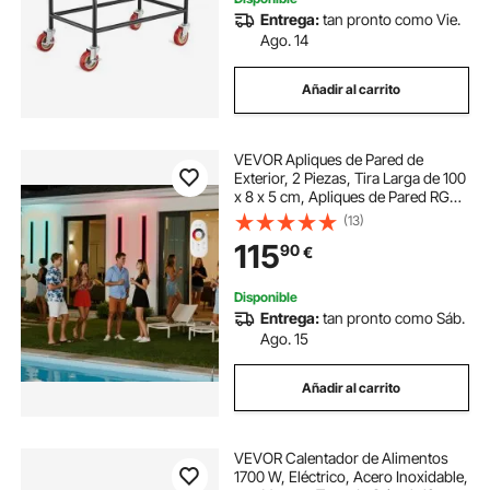
Entrega:
tan pronto como Vie.
Ago. 14
Añadir al carrito
VEVOR Apliques de Pared de
Exterior, 2 Piezas, Tira Larga de 100
x 8 x 5 cm, Apliques de Pared RGB
Modernos, Ajustable 2700 K-6000
(13)
K, IP65 Resistente al Agua,
115
90
€
Antioxidante, para Patio, Casa,
Porche
Disponible
Entrega:
tan pronto como Sáb.
Ago. 15
Añadir al carrito
VEVOR Calentador de Alimentos
1700 W, Eléctrico, Acero Inoxidable,