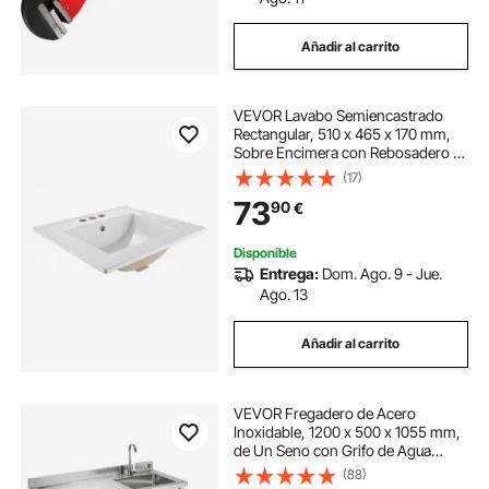
Añadir al carrito
VEVOR Lavabo Semiencastrado
Rectangular, 510 x 465 x 170 mm,
Sobre Encimera con Rebosadero y
3 Orificios para Grifo, Moderno
(17)
Lavabo Empotrado para Espacios
73
90
€
Pequeños, Cocina y Baño, Color
Blanco
Disponible
Entrega:
Dom. Ago. 9 - Jue.
Ago. 13
Añadir al carrito
VEVOR Fregadero de Acero
Inoxidable, 1200 x 500 x 1055 mm,
de Un Seno con Grifo de Agua
Caliente y Fría y Ruedas, para
(88)
Garaje, Restaurante, Lavandería,