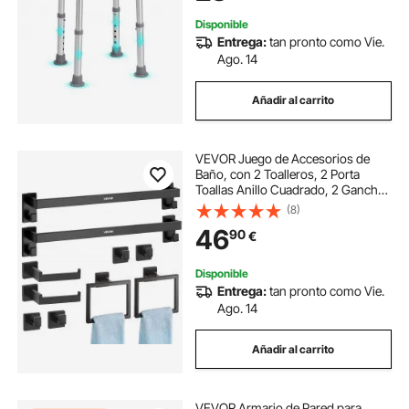
Embarazadas, Baño
Disponible
Entrega:
tan pronto como Vie.
Ago. 14
Añadir al carrito
VEVOR Juego de Accesorios de
Baño, con 2 Toalleros, 2 Porta
Toallas Anillo Cuadrado, 2 Ganchos
de 4 Piezas y 2 Portarrollos de
(8)
Papel Higiénico, en Pared, Negro
46
90
€
Mate, 10 uds, 595 x 100 x 80 mm
Disponible
Entrega:
tan pronto como Vie.
Ago. 14
Añadir al carrito
VEVOR Armario de Pared para