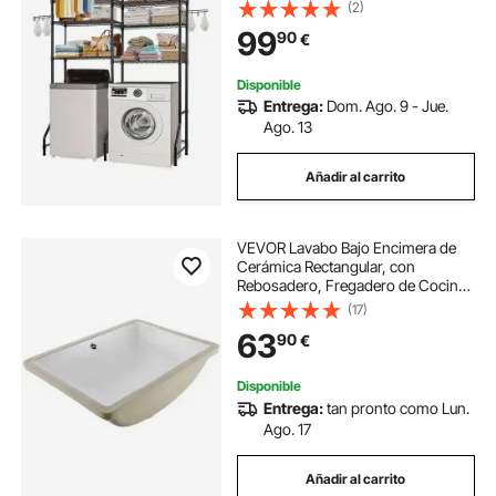
Ganchos, Estantes Ajustables de
(2)
dos Filas para Lavadora, Ahorra
99
90
€
Espacio para Lavadero, Color
Negro
Disponible
Entrega:
Dom. Ago. 9 - Jue.
Ago. 13
Añadir al carrito
VEVOR Lavabo Bajo Encimera de
Cerámica Rectangular, con
Rebosadero, Fregadero de Cocina
Moderno Bajo Encimera para
(17)
Espacios Pequeños, Orificio de
63
90
€
Desbordamiento, Color Blanco, 515
x 385 x 190 mm
Disponible
Entrega:
tan pronto como Lun.
Ago. 17
Añadir al carrito