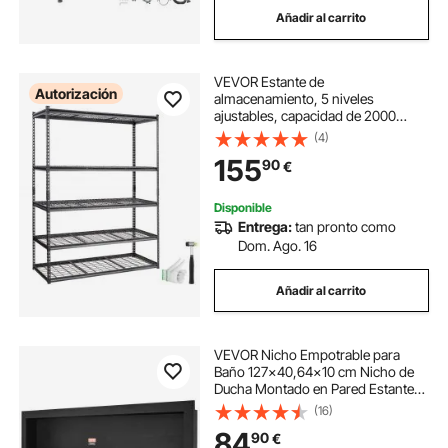
Añadir al carrito
estantería baño sobre inodoro
VEVOR Estante de
estantería baño inodoro
Autorización
almacenamiento, 5 niveles
ajustables, capacidad de 2000
libras, estantes de garaje
(4)
como limpiar las tuberias del baño
resistentes, 60 x 24 x 78 pulgadas
155
90
€
para cocina, despensa, sótano,
baño, armario de lino
estanteria baño sobre inodoro
Disponible
Entrega:
tan pronto como
Dom. Ago. 16
estantería de baño sobre inodoro
Añadir al carrito
baño en plata
baño de plata
VEVOR Nicho Empotrable para
Baño 127x40,64x10 cm Nicho de
Ducha Montado en Pared Estante
de Plástico XPS Simple Esquinas
(16)
Cuadradas Protección Sellada para
84
90
€
Baño, Ducha, Almacenamiento de