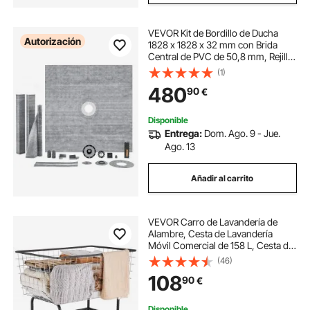
VEVOR Kit de Bordillo de Ducha
Autorización
1828 x 1828 x 32 mm con Brida
Central de PVC de 50,8 mm, Rejilla
de Acero Inoxidable de 101,6 mm,
(1)
Membrana y Tira Impermeables,
480
90
€
Varillas Inclinadas Aptas para Baño
Disponible
Entrega:
Dom. Ago. 9 - Jue.
Ago. 13
Añadir al carrito
VEVOR Carro de Lavandería de
Alambre, Cesta de Lavandería
Móvil Comercial de 158 L, Cesta de
Ropa Sucia con Estructura de Acero
(46)
con Ruedas, Movimiento Suave,
108
90
€
para Lavadero, Dormitorio, Baño
Disponible