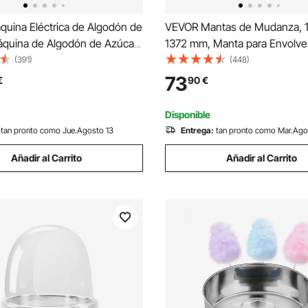
uina Eléctrica de Algodón de
VEVOR Mantas de Mudanza, 1
áquina de Algodón de Azúcar
1372 mm, Manta para Envolve
, Máquina Comercial de
24 Piezas, Mantas Protectora
(391)
(448)
e Azúcar con Tazón de Acero
Embalaje de Algodón Reciclad
73
€
90
€
 y Cuchara de Azúcar, para el
Resistencia para Proteger Mu
o
Pisos, Electrodomésticos
Disponible
tan pronto como Jue.Agosto 13
Entrega:
tan pronto como Mar.Ago
Añadir al Carrito
Añadir al Carrito