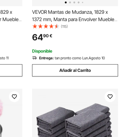
829 x
VEVOR Mantas de Mudanza, 1829 x
r Muebles
1372 mm, Manta para Envolver Muebles
s de
12 Piezas, Mantas Protectoras de
(115)
o de Alta
Embalaje de Algodón Reciclado de Alta
64
90
€
ebles,
Resistencia para Proteger Muebles,
Pisos, Electrodomésticos
Disponible
sto 11
Entrega:
tan pronto como Lun.Agosto 10
Añadir al Carrito