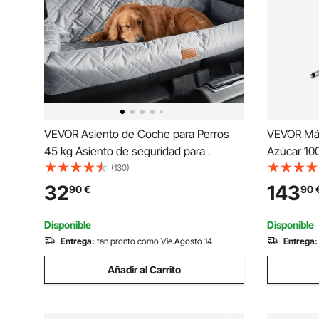
VEVOR Asiento de Coche para Perros
VEVOR Máq
45 kg Asiento de seguridad para
Azúcar 10
Mascotas Asiento Elevador
Algodón d
(130)
Impermeable con Correa de Seguridad
de Acero I
32
143
90
€
90
con Clip Acolchado de Algodón PP Silla
Azúcar, p
para Coche para Mascotas, Gris
Fiestas, A
Disponible
Disponible
Entrega:
tan pronto como Vie.Agosto 14
Entrega:
Añadir al Carrito