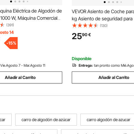
uina Eléctrica de Algodón de
VEVOR Asiento de Coche para
 1000 W, Máquina Comercial
kg Asiento de seguridad par
n de Azúcar con Tapa, Tazón
(391)
Asiento Elevador Impermeabl
(130)
noxidable, Cuchara de Azúcar,
osto 14
Correa de Seguridad con Clip
25
90
€
€
a el Hogar, Cumpleaños,
de Algodón PP Silla para Coch
-
15
%
ul
Mascotas, Negro
Disponible
Vie.Agosto 7 - Mar.Agosto 11
Entrega:
tan pronto como Mié.Ago
Añadir al Carrito
Añadir al Carrito
car
carro de algodón de azúcar
carro algodón de azucar