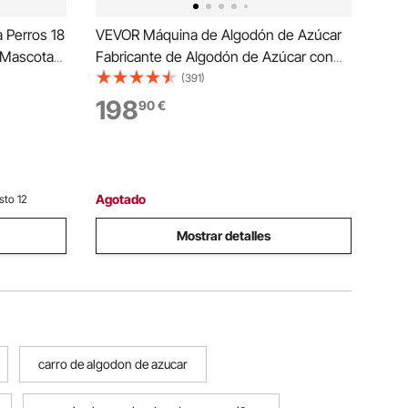
 Perros 18
VEVOR Máquina de Algodón de Azúcar
a Mascotas
Fabricante de Algodón de Azúcar con
e con
Tapa
(391)
 Acolchado
198
90
€
e para
Agotado
sto 12
Mostrar detalles
carro de algodon de azucar