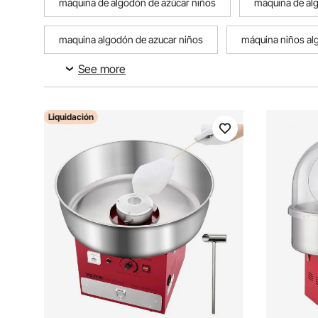
máquina de algodón de azúcar niños
maquina de al
maquina algodón de azucar niños
máquina niños al
See more
pieza maquina algodon de azucar
Liquidación