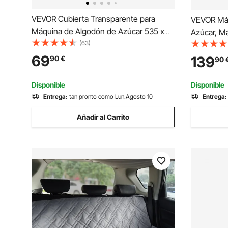
VEVOR Cubierta Transparente para
VEVOR Máq
Máquina de Algodón de Azúcar 535 x
Azúcar, M
340 mm, Cúpula Acrílica con Protección
(63)
de 1000 W
contra Burbujas, Diseño con Ranura
Algodón d
69
139
90
€
90
Inferior, para Fiestas de Cumpleaños,
Inoxidable
Eventos Navideños
Hogar, Roj
Disponible
Disponible
Entrega:
tan pronto como Lun.Agosto 10
Entrega:
Añadir al Carrito