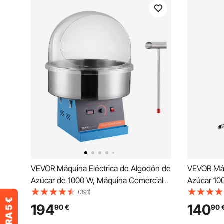
VEVOR Máquina Eléctrica de Algodón de
VEVOR Máq
Azúcar de 1000 W, Máquina Comercial
Azúcar 10
de Algodón de Azúcar con Tapa, Tazón
Algodón d
(391)
de Acero Inoxidable y Cuchara de
de Acero I
194
140
90
€
90
Azúcar, para el Hogar, Cumpleaños,
Azúcar, p