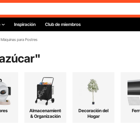
o
Inspiración
Club de miembros
Máquinas para Postres
 azúcar
"
ores
Almacenamiento
Decoración del
Ferr
& Organización
Hogar