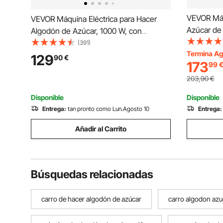
VEVOR Máq
VEVOR Máquina Eléctrica para Hacer
Azúcar de
Algodón de Azúcar, 1000 W, con
de Algodó
Recipiente Acero Inoxidable de 52 cm,
(391)
de Acero I
Termina Ag
Cuchara para Azúcar y Cajón, para
129
90
€
173
99
Cajón, par
Cumpleaños y Fiestas Familiares, Rosa,
Fiesta, Az
520 x 520 x 447 mm
203,90
€
Disponible
Disponible
Entrega:
tan pronto como Lun.Agosto 10
Entrega:
Añadir al Carrito
Búsquedas relacionadas
carro de hacer algodón de azúcar
carro algodon azu