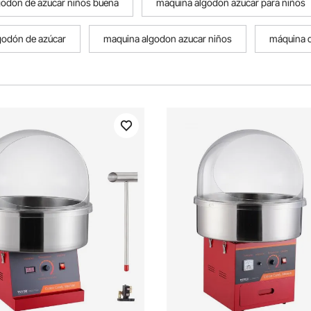
godon de azucar niños buena
maquina algodon azucar para niños
godón de azúcar
maquina algodon azucar niños
máquina d