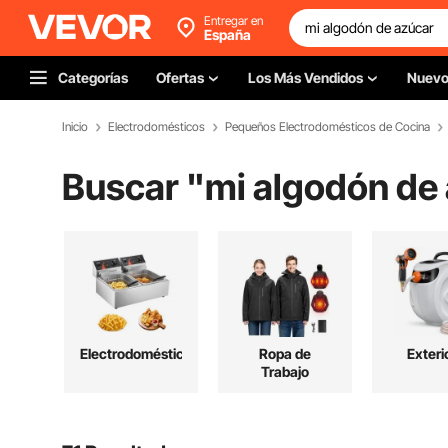
Entregar en
España
Categorías
Ofertas
Los Más Vendidos
Nuev
Inicio
Electrodomésticos
Pequeños Electrodomésticos de Cocina
Buscar "
mi algodón de
Electrodomésticos
Ropa de
Exteri
Trabajo