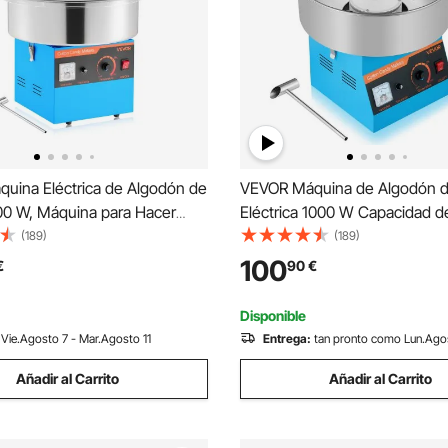
uina Eléctrica de Algodón de
VEVOR Máquina de Algodón d
00 W, Máquina para Hacer
Eléctrica 1000 W Capacidad d
e Azúcar con Tapa, Recipiente
Azúcar 38 x 38 x 34 cm Fácil d
(189)
(189)
noxidable y Cuchara para
y Desmontar Control Simple 
100
€
90
€
ara Carnavales, Cumpleaños,
Azucarero y Cuchara para Hog
zul
Fiestas, Azul
Disponible
Vie.Agosto 7 - Mar.Agosto 11
Entrega:
tan pronto como Lun.Ago
Añadir al Carrito
Añadir al Carrito