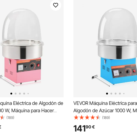
uina Eléctrica de Algodón de
VEVOR Máquina Eléctrica par
00 W, Máquina para Hacer
Algodón de Azúcar 1000 W, M
e Azúcar con Tapa, Recipiente
Algodón de Azúcar con Tapa, 
(189)
(189)
noxidable y Cuchara para
de Acero Inoxidable y Cuchar
141
€
90
€
ara Carnavales, Cumpleaños,
Azúcar, para Carnavales, Cum