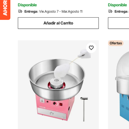
Fiesta Familiar, Azul
Fiestas, R
Disponible
Disponible
Entrega:
Vie.Agosto 7 - Mar.Agosto 11
Entrega:
Añadir al Carrito
Ofertas