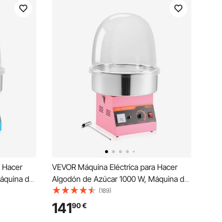
a Hacer
VEVOR Máquina Eléctrica para Hacer
áquina de
Algodón de Azúcar 1000 W, Máquina de
Recipiente
Algodón de Azúcar con Tapa, Recipiente
(189)
a para
de Acero Inoxidable y Cuchara para
141
90
€
pleaños,
Azúcar, para Carnavales, Cumpleaños,