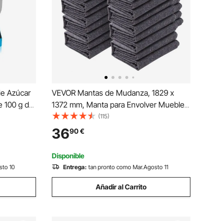
e Azúcar
VEVOR Mantas de Mudanza, 1829 x
e 100 g de
1372 mm, Manta para Envolver Muebles
e Instalar
12 Piezas, Mantas Protectoras de
(115)
con
Embalaje de Algodón Reciclado de Alta
36
90
€
ar,
Resistencia para Proteger Muebles,
Pisos, Electrodomésticos
Disponible
sto 10
Entrega:
tan pronto como Mar.Agosto 11
Añadir al Carrito