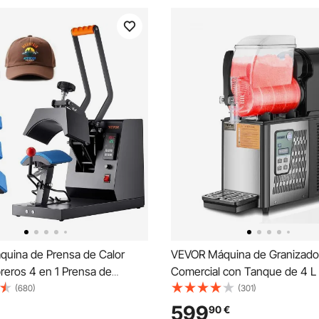
uina de Prensa de Calor
VEVOR Máquina de Granizado
reros 4 en 1 Prensa de
Comercial con Tanque de 4 L
ncia Manual 580W Máquina
para Hacer Batidos de Acero I
(680)
(301)
de Calor Multifuncional 50 x
16 Tazas Máquina para Hacer
599
90
€