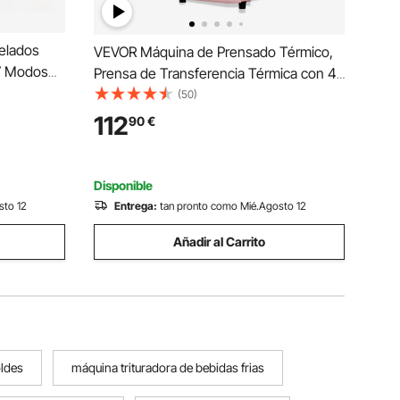
elados
VEVOR Máquina de Prensado Térmico,
 7 Modos
Prensa de Transferencia Térmica con 4
,5 L,
Platinas Intercambiables, Control Preciso
(50)
lo Toque,
de Tiempo y Temperatura, Máquina de
112
90
€
 Batido,
Sublimación HTV para Gorras,
Diademas, Rosa
Disponible
sto 12
Entrega:
tan pronto como Mié.Agosto 12
Añadir al Carrito
ldes
máquina trituradora de bebidas frias