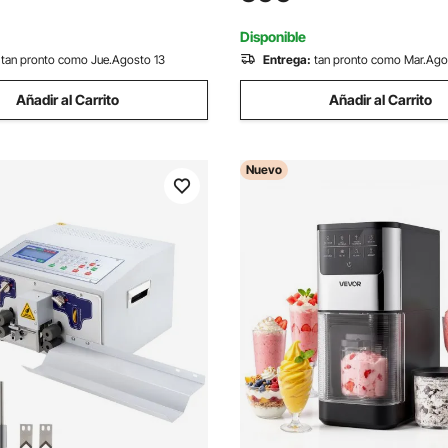
2 cm con Pantalla Dual y
Granizados para Fiestas en H
ital Inteligente
Restaurantes, Cafeterías, Bar
Disponible
tan pronto como Jue.Agosto 13
Entrega:
tan pronto como Mar.Ago
Añadir al Carrito
Añadir al Carrito
Nuevo