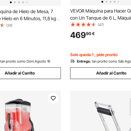
VEVOR Máquina para Hacer G
uina de Hielo de Mesa, 7
con Un Tanque de 6 L, Máqui
 Hielo en 6 Minutos, 11,8 kg al
Granizado para Bebidas Cong
(47)
impiable, Helado Esférico, con
(28)
con Autolimpieza, para Hacer
 para el Hogar, la Cocina, la
469
90
€
Margaritas, Frappés, Batidos,
ares y Fiestas, Blanco
Restaurantes, Bares, Fiestas
Solo queda 1 , pide pronto
tan pronto como Dom.Agosto 16
Entrega:
tan pronto como Sáb.Ago
Añadir al Carrito
Añadir al Carrito