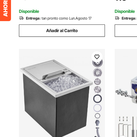
Impermeable con Anclas/Cuerdas/Bolsa
25,8 x 36,
de Transporte, Negro
Control Dig
Disponible
Disponible
Entrega:
tan pronto como Lun.Agosto 17
Entrega:
Añadir al Carrito