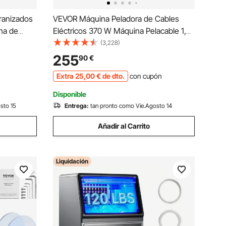
ranizados
VEVOR Máquina Peladora de Cables
na de
Eléctricos 370 W Máquina Pelacable 1,5
eladas,
mm - 38 mm Color Azul 17,3pulg.x12
(3,228)
pulg.x14,1 pulg. Máquina Pelacables
255
90
€
 para
Automática 50 HZ para Manejar
Extra
25
,00
€
de dto.
con cupón
Diferentes Tipos de Cables
Disponible
sto 15
Entrega:
tan pronto como Vie.Agosto 14
Añadir al Carrito
Liquidación