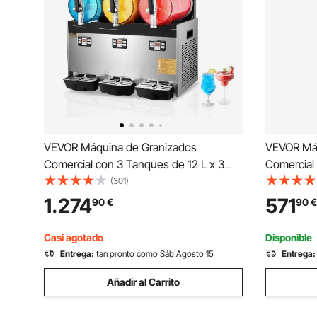
VEVOR Máquina de Granizados
VEVOR Máq
Comercial con 3 Tanques de 12 L x 3
Comercial
Máquina para Hacer Batidos de Acero
para Hacer
(301)
Inoxidable 144 Tazas Máquina para
48 Tazas 
1.274
571
90
€
90
€
Hacer Granizados para Fiestas en
Granizados
Hogar, Restaurantes, Bares
Restaurant
Casi agotado
Disponible
Entrega:
tan pronto como Sáb.Agosto 15
Entrega:
Añadir al Carrito