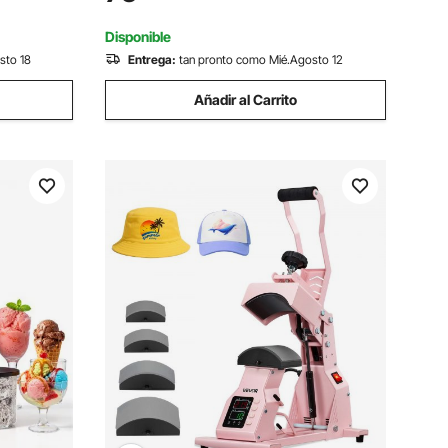
ogar,
con Anclas/Cuerdas/Bolsa de
es
Transporte, Negro
Disponible
sto 18
Entrega:
tan pronto como Mié.Agosto 12
Añadir al Carrito