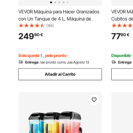
VEVOR Máquina para Hacer Granizados
VEVOR Máq
con Un Tanque de 4 L, Máquina de
Cubitos de
Granizado de Hielo para Hogar, sin
Día, Autol
(195)
Necesidad de Hielo, 5 Programas
Pala, ideal
249
77
90
€
90
€
Preestablecidos, para Hacer Margaritas,
Oficina, B
Frappés, Batidos
Solo queda 1 , pide pronto
Disponible
Entrega:
tan pronto como Jue.Agosto 13
Entrega:
Añadir al Carrito