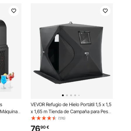
s
VEVOR Refugio de Hielo Portátil 1,5 x 1,5
 Máquina
x 1,65 m Tienda de Campaña para Pesca
noxidable
en Hielo Emergente para 1 o 2 Personas
(176)
Cubo de Hielo de Oxford Impermeable
76
90
€