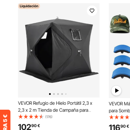
Liquidación
VEVOR Refugio de Hielo Portátil 2,3 x
VEVOR Máq
2,3 x 2 m Tienda de Campaña para
para Somb
Pesca en Hielo Emergente para 3 o 4
(176)
Transfere
Personas Cubo de Hielo de Oxford
de Prensa 
102
116
90
€
90
€