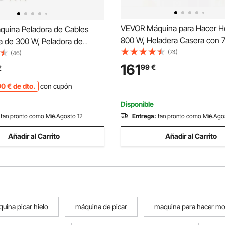
VEVOR Máquina para Hacer H
uina Peladora de Cables
800 W, Heladera Casera con
a de 300 W, Peladora de
Preestablecidos, 2 Vasos de 0
(74)
omputarizada con Longitud
(46)
Función de Mezcla con Un So
de 100.000 mm, Máquina
161
99
€
€
para Preparar Gelato, Sorbete,
 de 50 Hz con Pantalla LCD
00
€
de dto.
con cupón
Yogur Helado
s de PVC y Silicona
Disponible
tan pronto como Mié.Agosto 12
Entrega:
tan pronto como Mié.Ago
Añadir al Carrito
Añadir al Carrito
quina picar hielo
máquina de picar
maquina para hacer mo