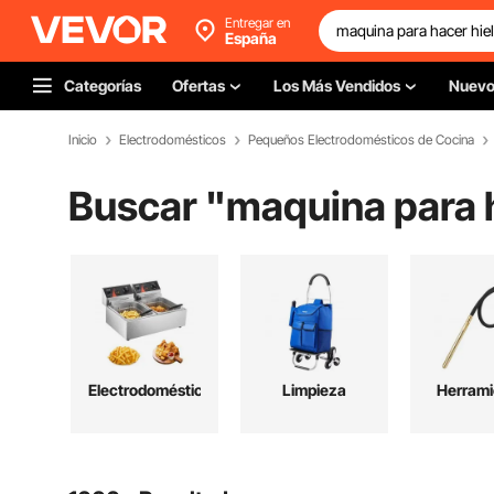
Entregar en
España
Categorías
Ofertas
Los Más Vendidos
Nuev
Inicio
Electrodomésticos
Pequeños Electrodomésticos de Cocina
Buscar "
maquina para 
Electrodomésticos
Limpieza
Herrami