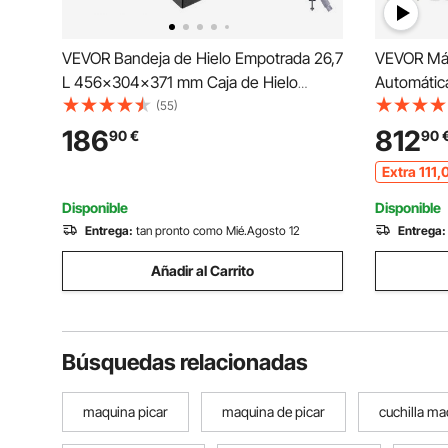
VEVOR Bandeja de Hielo Empotrada 26,7
VEVOR Máq
L 456x304x371 mm Caja de Hielo
Automátic
Aislada con Tapa de Acero Inoxidable
Alambre C
(55)
Conservador de Cubitos de Hielo para
de Corte 
186
812
90
€
90
Bebidas Cervezas Frías Cocina al Aire
Pelacables
Extra
111
,
Libre Bar Hogar
para Cable
Disponible
Disponible
Entrega:
tan pronto como Mié.Agosto 12
Entrega:
Añadir al Carrito
Búsquedas relacionadas
maquina picar
maquina de picar
cuchilla ma