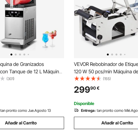
uina de Granizados
VEVOR Rebobinador de Etique
 con Tanque de 12 L Máquina
120 W 50 pcs/min Máquina d
 Batidos de Acero Inoxidable
Rebobinado Etiquetas,
(301)
(155)
Máquina para Hacer
640x350x460mm Máquina de
299
90
€
 para Fiestas en Hogar,
Etiquetas para Industrias com
es, Cafeterías, Bares
Logística de Almacenes, Quím
Disponible
Farmacéutica
tan pronto como Jue.Agosto 13
Entrega:
tan pronto como Mié.Ago
Añadir al Carrito
Añadir al Carrito