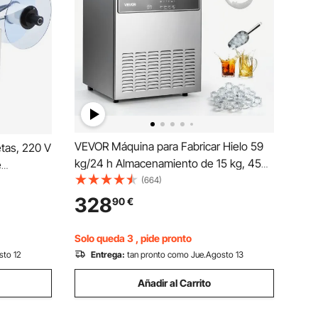
VEVOR Máquina para Fabricar Hielo 59
tas, 220 V
kg/24 h Almacenamiento de 15 kg, 45
e
Cubitos por Ciclo, de Acero Inoxidable,
(664)
Independiente y de Encimera, con
328
90
€
Pantalla LED y Autolimpieza, para Bar,
o Ropa,
Restaurante
ica
Solo queda 3 , pide pronto
sto 12
Entrega:
tan pronto como Jue.Agosto 13
Añadir al Carrito