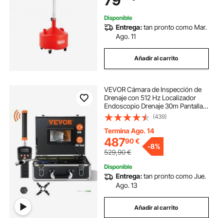
79
Industria, Rojo
Disponible
Entrega:
tan pronto como Mar.
Ago. 11
Añadir al carrito
VEVOR Cámara de Inspección de
Drenaje con 512 Hz Localizador
Endoscopio Drenaje 30m Pantalla
7" IP68 Impermeable Grabadora
(439)
DVR 12 LEDs Ajustables 16 GB
Tarjeta SD para Tuberías de
Termina Ago. 14
Alcantarillado Hogar
487
90
€
-
8%
529,90
€
Disponible
Entrega:
tan pronto como Jue.
Ago. 13
Añadir al carrito