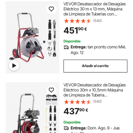
VEVOR Desatascador de Desagües
Eléctrico 30 m x 13 mm, Máquina
de Limpieza de Tuberías con
Alimentación Automática, Tambor
(540)
de Plástico, Limpiador de Tubos de
451
90
€
Drenaje para Tuberías de 5 - 10 cm
Disponible
Entrega:
tan pronto como Mié.
Ago. 12
Añadir al carrito
VEVOR Desatascador de Desagües
Eléctrico 30m x 10,5mm Máquina
de Limpieza de Tubería
Alimentación Automática
(540)
Interruptor de Pedal Neumático
437
90
€
Limpiador de Tubos de Drenaje
para Tuberías de 5-10 cm
Disponible
Entrega:
Dom. Ago. 9 - Jue.