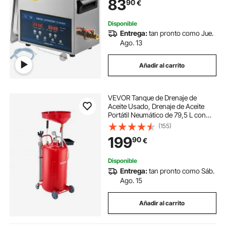
83
90
€
Tiempo de Trabajo de 0-99 minutos
Disponible
Entrega:
tan pronto como Jue.
Ago. 13
Añadir al carrito
VEVOR Tanque de Drenaje de
Aceite Usado, Drenaje de Aceite
Portátil Neumático de 79,5 L con
Embudo Ajustable y Ruedas,
(155)
Drenaje de Combustible Líquido
199
90
€
para Taller de Reparación de
Automóviles, Rojo
Disponible
Entrega:
tan pronto como Sáb.
Ago. 15
Añadir al carrito