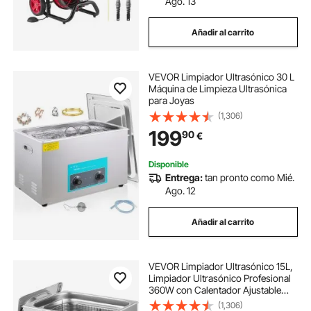
Ago. 13
Añadir al carrito
VEVOR Limpiador Ultrasónico 30 L
Máquina de Limpieza Ultrasónica
para Joyas
(1,306)
199
90
€
Disponible
Entrega:
tan pronto como Mié.
Ago. 12
Añadir al carrito
VEVOR Limpiador Ultrasónico 15L,
Limpiador Ultrasónico Profesional
360W con Calentador Ajustable
Máquina de Limpieza Ultrasónica
(1,306)