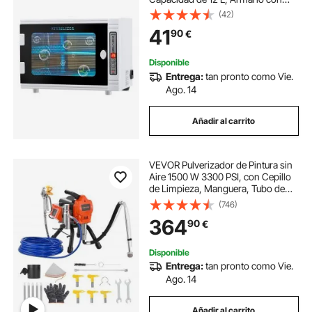
Temporizador, Puerta de Vidrio
(42)
Templado, Longitud de Onda de
41
90
€
185 nm para Salones de Uñas,
Salones de Belleza
Disponible
Entrega:
tan pronto como Vie.
Ago. 14
Añadir al carrito
VEVOR Pulverizador de Pintura sin
Aire 1500 W 3300 PSI, con Cepillo
de Limpieza, Manguera, Tubo de
Extensión, Boquillas, Máquina de
(746)
Pintura Airless para Apartamentos,
364
90
€
Instalaciones Industriales
Disponible
Entrega:
tan pronto como Vie.
Ago. 14
Añadir al carrito