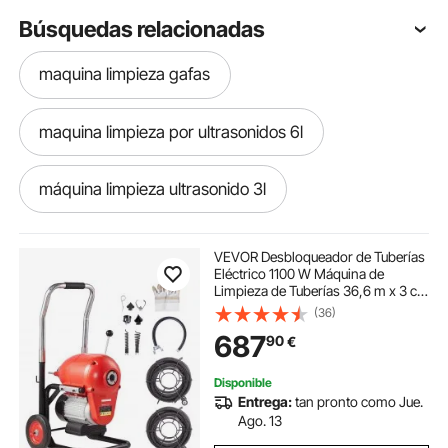
Búsquedas relacionadas
maquina limpieza gafas
maquina limpieza por ultrasonidos 6l
máquina limpieza ultrasonido 3l
limpieza dental maquina
VEVOR Desbloqueador de Tuberías
Eléctrico 1100 W Máquina de
Limpieza de Tuberías 36,6 m x 3 cm
maquina limpieza ultrasonidos 3l
Limpiador Manual de Tubos de
(36)
Drenaje con 6 Cortadores, Control
687
90
€
CW/CCW para Tuberías de 10-20,3
cm
máquina ultrasonidos limpieza 2l
Disponible
Entrega:
tan pronto como Jue.
maquina limpieza ultrasonidos 2l
Ago. 13