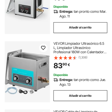
Disponible
Entrega:
tan pronto como Mar.
Ago. 11
Añadir al carrito
VEVOR Limpiador Ultrasónico 6.5
L, Limpiador Ultrasónico
Profesional 180W con Calentador
Ajustable Máquina de Limpieza
(1,306)
Ultrasónica con 2 Perillas Potente
83
90
€
Frecuencia 40 kHz para Joyas y
Gafas
Disponible
Entrega:
tan pronto como Jue.
Ago. 13
Añadir al carrito
VEVOR Cable de Limpieza de