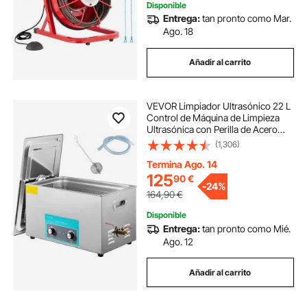
Disponible
Entrega:
tan pronto como Mar.
Ago. 18
Añadir al carrito
VEVOR Limpiador Ultrasónico 22 L
Control de Máquina de Limpieza
Ultrasónica con Perilla de Acero
Inoxidable 304, con Temporizador
(1,306)
Calentador para Joyas, Relojes,
Gafas, Instrumentos Dentales
Termina Ago. 14
125
90
€
-
24%
164,90
€
Disponible
Entrega:
tan pronto como Mié.
Ago. 12
Añadir al carrito