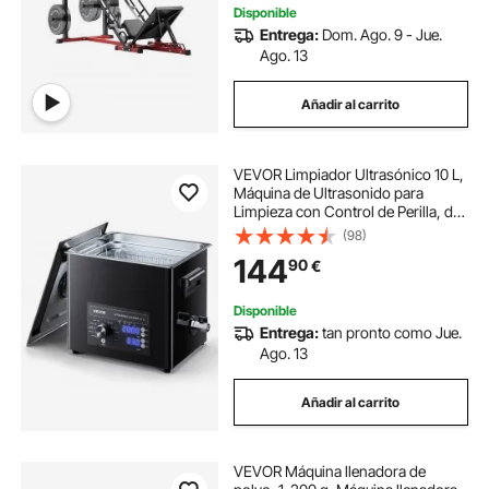
Disponible
Entrega:
Dom. Ago. 9 - Jue.
Ago. 13
Añadir al carrito
VEVOR Limpiador Ultrasónico 10 L,
Máquina de Ultrasonido para
Limpieza con Control de Perilla, de
Acero Inoxidable, con Cesta y Bola
(98)
de Limpieza para Relojes,
144
90
€
Maquinillas de Afeitar, Joyas, Negro
Disponible
Entrega:
tan pronto como Jue.
Ago. 13
Añadir al carrito
VEVOR Máquina llenadora de