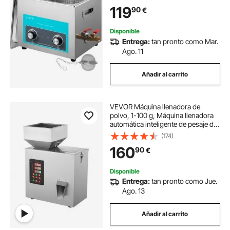
con 2 Perillas Potente Frecuencia
119
90
€
40kHz para Joyas, Reloj y Gafas
Disponible
Entrega:
tan pronto como Mar.
Ago. 11
Añadir al carrito
VEVOR Máquina llenadora de
polvo, 1-100 g, Máquina llenadora
automática inteligente de pesaje de
partículas, Llenadora dispensadora
(174)
para semillas de té, granos, polvo,
160
90
€
harina, frijoles, copos
Disponible
Entrega:
tan pronto como Jue.
Ago. 13
Añadir al carrito