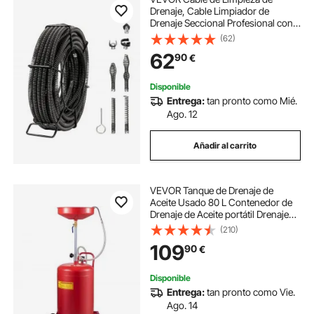
Drenaje, Cable Limpiador de
Drenaje Seccional Profesional con 7
Cortadores para Tuberías, Cable de
(62)
Barrena de Drenaje de
62
90
€
Alcantarillado de Núcleo Hueco 395
x 395 x 117 mm
Disponible
Entrega:
tan pronto como Mié.
Ago. 12
Añadir al carrito
VEVOR Tanque de Drenaje de
Aceite Usado 80 L Contenedor de
Drenaje de Aceite portátil Drenaje
Suave de Transferencia de
(210)
Combustible Altura de Embudo
109
90
€
Ajustable con Rueda para fácil
extracción de Aceite
Disponible
Entrega:
tan pronto como Vie.
Ago. 14