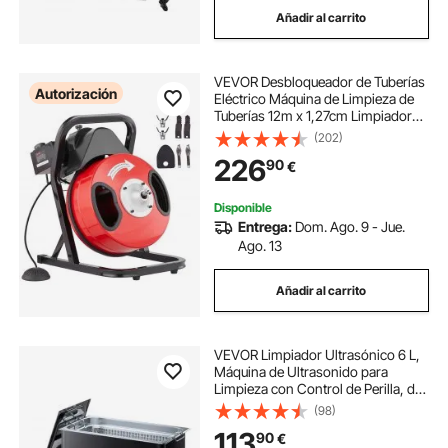
Añadir al carrito
VEVOR Desbloqueador de Tuberías
Autorización
Eléctrico Máquina de Limpieza de
Tuberías 12m x 1,27cm Limpiador
Manual de Tubos de Drenaje con 4
(202)
Cortadores Accionado por Pie
226
90
€
Neumático para Tuberías de 5-10
cm
Disponible
Entrega:
Dom. Ago. 9 - Jue.
Ago. 13
Añadir al carrito
VEVOR Limpiador Ultrasónico 6 L,
Máquina de Ultrasonido para
Limpieza con Control de Perilla, de
Acero Inoxidable, con Cesta y Bola
(98)
de Limpieza para Relojes,
113
90
€
Maquinillas de Afeitar, Joyas, Negro