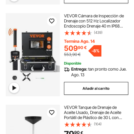
VEVOR Cámara de Inspección de
Drenaje con 512 Hz Localizador
Endoscopio Drenaje 40 m IP68
Impermeable Grabadora DVR 12
(439)
LEDs Ajustables Tarjeta SD de 16 GB
para Tuberías de Alcantarillado
Termina Ago. 14
509
90
€
-
8%
553,90
€
Disponible
Entrega:
tan pronto como Jue.
Ago. 13
Añadir al carrito
VEVOR Tanque de Drenaje de
Aceite Usado, Drenaje de Aceite
Portátil de Plástico de 30 L con
Embudo Ajustable y Ruedas,
(104)
Drenador de Combustible para
90
€
Taller de Reparación de Coches,