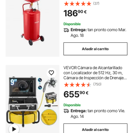
Embudo Ajustable y Ruedas,
(37)
Drenador de Combustible Líquido
186
90
€
para Taller de Reparación de
Automóviles, Rojo
Disponible
Entrega:
tan pronto como Mar.
Ago. 18
Añadir al carrito
VEVOR Cámara de Alcantarillado
con Localizador de 512 Hz, 30 m,
Cámara de Inspección de Drenaje
Autonivelante con Pantalla HD
(750)
1080P, Zoom 36X, con Luces, 12
655
90
€
LED, Tarjeta SD 32 GB, 303 x 303 x
260 mm
Disponible
Entrega:
tan pronto como Vie.
Ago. 14
Añadir al carrito