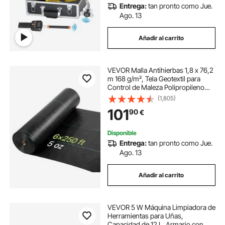
Entrega:
tan pronto como Jue.
Ago. 13
Añadir al carrito
VEVOR Malla Antihierbas 1,8 x 76,2
m 168 g/m², Tela Geotextil para
Control de Maleza Polipropileno
Tejido de Alta Densidad para
(1,805)
Jardines, Invernaderos, Caminos
101
90
€
de Grava, Drenaje, Exterior,
Ventilación
Disponible
Entrega:
tan pronto como Jue.
Ago. 13
Añadir al carrito
VEVOR 5 W Máquina Limpiadora de
Herramientas para Uñas,
Capacidad de 12 L, Armario con