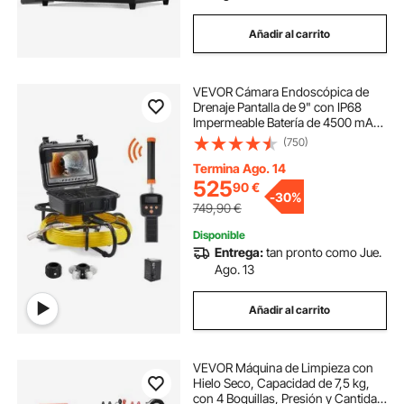
Añadir al carrito
VEVOR Cámara Endoscópica de
Drenaje Pantalla de 9" con IP68
Impermeable Batería de 4500 mAh
12 LED Ajustable Cable de 50m
(750)
Tarjeta SD de 16GB para Tubería de
Alcantarillado Drenaje de Plomería
Termina Ago. 14
en Hogar
525
90
€
-
30%
749,90
€
Disponible
Entrega:
tan pronto como Jue.
Ago. 13
Añadir al carrito
VEVOR Máquina de Limpieza con
Hielo Seco, Capacidad de 7,5 kg,
con 4 Boquillas, Presión y Cantidad