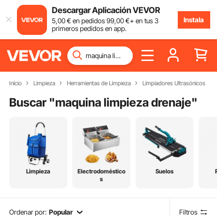
Descargar Aplicación VEVOR
Instala
5
,00
€
en pedidos
99
,00
€
+ en tus 3
primeros pedidos en app.
Inicio
Limpieza
Herramientas de Limpieza
Limpiadores Ultrasónicos
Buscar "
maquina limpieza drenaje
"
Limpieza
Electrodoméstico
Suelos
s
Ordenar por:
Popular
Filtros