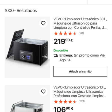
1000+
Resultados
VEVOR Limpiador Ultrasónico 30 L,
Máquina de Ultrasonido para
Limpieza con Control de Perilla, de
Acero Inoxidable, con Cesta y Bola
(98)
de Limpieza para Relojes,
219
90
€
Maquinillas de Afeitar, Joyas, Negro
Disponible
Entrega:
tan pronto como Vie.
Ago. 14
Añadir al carrito
VEVOR Limpiador Ultrasónico 10 L,
Máquina de Limpieza Ultrasónica
Profesional con Cesta de Limpieza
y Pantalla Digital, Acero Inoxidable,
(173)
180 W y 40 kHz, para Piezas,
106
90
€
Carburadores e Instrumentos