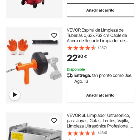
Añadir al carrito
VEVOR Espiral de Limpieza de
Tuberías 0,63x762 cm Cable de
Acero de Resorte Limpiador de
Drenaje de Alimentación
(287)
Automática de Limpieza de Tuberías
22
90
€
Limpiador de tuberías para
Inodoros, Cocina, Baño
Disponible
Entrega:
tan pronto como Jue.
Ago. 13
Añadir al carrito
VEVOR 6L Limpiador Ultrasónico,
para Joyas, Gafas, Lentes, Vajilla,
Limpieza Ultrasónica Profesional,
Tamaño de 32 x 17,8 x 31,2 cm
(464)
Limpiador de Acero Inoxidable,