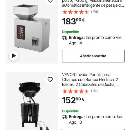
polvo, 1-200 g, Máquina llenadora
automática inteligente de pesaje de
partículas, Llenado dispensador
(174)
para semillas de té, granos, polvo,
183
90
€
harina, frijoles, copos
Disponible
Entrega:
tan pronto como Vie.
Ago. 14
Añadir al carrito
VEVOR Lavabo Portátil para
Champú con Bomba Eléctrica, 2
Baldes, 2 Cabezales de Ducha,
Manguera de Drenaje, Lavabo para
(114)
Champú Portátil Ajustable en Altura
152
90
€
y Ángulo para Uso en Salón
Doméstico, Negro
Disponible
Entrega:
tan pronto como Jue.
Ago. 13