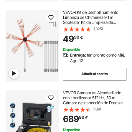
VEVOR Kit de Deshollinamiento
Limpieza de Chimenea 9,1 m
Sooteater Kit de Limpieza de
Chimenea Esta Herramienta
(1,025)
Integral para Dividir Tuercas
49
90
€
Perfecta para Varios Campos
Como La Industria Mecánica
Disponible
Entrega:
tan pronto como Mié.
Ago. 12
Añadir al carrito
VEVOR Cámara de Alcantarillado
con Localizador 512 Hz, 50 m,
Cámara de Inspección de Drenaje
con Nivelación Automática, Zoom
(439)
36X, 12 LED, Tarjeta 32 GB, para
689
90
€
Tuberías de Conductos, 320 x 390
x 155 mm
Disponible