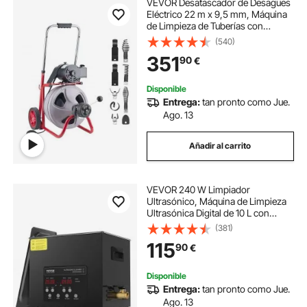
VEVOR Desatascador de Desagües
Eléctrico 22 m x 9,5 mm, Máquina
de Limpieza de Tuberías con
Alimentación Automática, Tambor
(540)
de Plástico, Limpiador de Tubos de
351
90
€
Drenaje para Tuberías de 5 - 10 cm
Disponible
Entrega:
tan pronto como Jue.
Ago. 13
Añadir al carrito
VEVOR 240 W Limpiador
Ultrasónico, Máquina de Limpieza
Ultrasónica Digital de 10 L con
Modo Suave y Desgasificación
(381)
Mejorada, Calentador y
115
90
€
Temporizador para Joyas,
Herramientas, Retenedores
Disponible
Entrega:
tan pronto como Jue.
Ago. 13