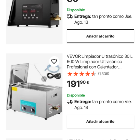
Retenedores
Disponible
Entrega:
tan pronto como Jue.
Ago. 13
Añadir al carrito
VEVOR Limpiador Ultrasónico 30 L
600 W Limpiador Ultrasónico
Profesional con Calentador
Ajustable Máquina de Limpieza
(1,306)
Ultrasónica con 2 Perillas Potente
191
90
€
Frecuencia de 40 kHz para Joyas,
Reloj y Gafas
Disponible
Entrega:
tan pronto como Vie.
Ago. 14
Añadir al carrito