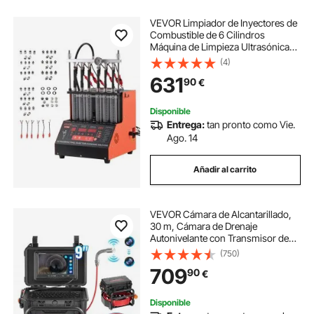
VEVOR Limpiador de Inyectores de
Combustible de 6 Cilindros
Máquina de Limpieza Ultrasónica
28 kHz Ajustable a 12 V/70 V/120 V
(4)
para EFI/FSI/GDI, con Válvula de
631
90
€
Drenaje para Coches, Motocicletas
Disponible
Entrega:
tan pronto como Vie.
Ago. 14
Añadir al carrito
VEVOR Cámara de Alcantarillado,
30 m, Cámara de Drenaje
Autonivelante con Transmisor de
512 Hz, Contador de Distancia, HD
(750)
1080P con Luz, 12 LED y Tarjeta de
709
90
€
32 GB para Tuberías, 390 x 380 x
315 mm
Disponible