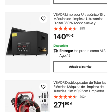
VEVOR Limpiador Ultrasónico 15 L
Máquina de Limpieza Ultrasónica
Digital 360 W Modo Suave y
Desgasificación Mejorada 40 kHz
(381)
con Calentador y Temporizador
140
90
€
para Retenedores, Joyas,
Herramientas
Disponible
Entrega:
tan pronto como Mié.
Ago. 12
Añadir al carrito
VEVOR Desbloqueador de Tuberías
Eléctrico Máquina de Limpieza de
Tuberías 12m x 0,95cm Limpiador
de Tubos de Drenaje Manual con 4
(202)
Cortadores Accionamiento por Pie
271
90
€
Neumático para Tuberías de 5-10
cm