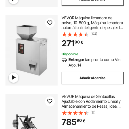
VEVOR Máquina llenadora de
polvo, 10-500 g, Máquina llenadora
automática inteligente de pesaje de
partículas, Llenado dispensador
(174)
para semillas de té, granos, polvo,
271
90
€
harina, frijoles, copos
Disponible
Entrega:
tan pronto como Vie.
Ago. 14
Añadir al carrito
VEVOR Máquina de Sentadillas
Ajustable con Rodamiento Lineal y
Almacenamiento de Pesas, Ideal
para la Parte Inferior del Cuerpo en
(17)
el Gimnasio en Casa, para
785
90
€
Cuádriceps, 2154 x 1474 x 1230 mm