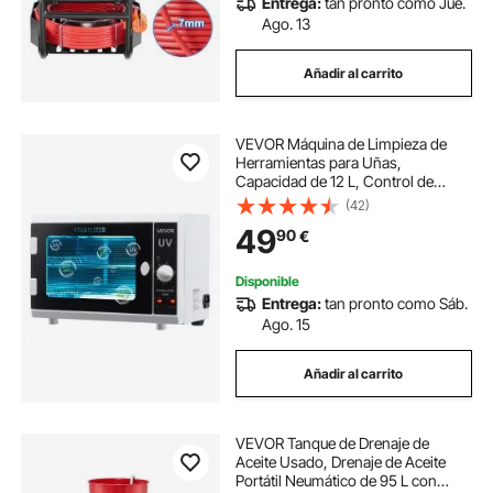
Entrega:
tan pronto como Jue.
Ago. 13
Añadir al carrito
VEVOR Máquina de Limpieza de
Herramientas para Uñas,
Capacidad de 12 L, Control de
Perilla, Caja con Temporizador,
(42)
Puerta de Vidrio Templado,
49
90
€
Longitud de Onda de 185 nm para
Salones de Uñas
Disponible
Entrega:
tan pronto como Sáb.
Ago. 15
Añadir al carrito
VEVOR Tanque de Drenaje de
Aceite Usado, Drenaje de Aceite
Portátil Neumático de 95 L con