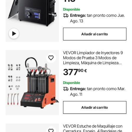
Disponible
Entrega:
tan pronto como Jue.
Ago. 13
Añadir al carrito
VEVOR Limpiador de Inyectores 9
Modos de Prueba 3 Modos de
Limpieza, Máquina de Limpieza
Ultrasónica de 4 Cilindros y 28
377
90
€
kHz, con Válvula de Drenaje y
Voltaje de 12 V para Automóviles y
Motocicletas
Disponible
Entrega:
tan pronto como Mar.
Ago. 11
Añadir al carrito
VEVOR Estuche de Maquillaje con
Cerradura, Espejo, 4 Bandejas de