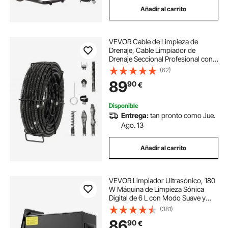
Añadir al carrito
maquina de limpieza por ultrasonidos 6l
VEVOR Cable de Limpieza de
Máquina de limpieza de desagües
Drenaje, Cable Limpiador de
Drenaje Seccional Profesional con 7
Cortadores para Tuberías, Cable de
(62)
maquina para limpiar drenajes
Barrena de Drenaje de
89
90
€
Alcantarillado de Núcleo Hueco 435
x 435 x 130 mm
máquina ultrasonido limpieza joyas
Disponible
Entrega:
tan pronto como Jue.
Ago. 13
maquina limpieza ultrasónica
Añadir al carrito
maquinas para drenaje
VEVOR Limpiador Ultrasónico, 180
maquina para limpieza de joyas
W Máquina de Limpieza Sónica
Digital de 6 L con Modo Suave y
Desgasificación Mejorada,
(381)
Calentador y Temporizador para
maquina ultrasonica de limpieza
86
90
€
Joyas, Gafas, Herramientas y