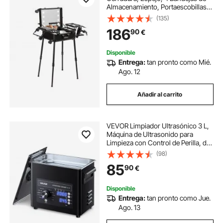
Almacenamiento, Portaescobillas,
Caja de Almacenamiento de
(135)
Cosméticos con Ruedas Giratorias
186
90
€
de 360° en Soporte para Estudio de
Artista
Disponible
Entrega:
tan pronto como Mié.
Ago. 12
Añadir al carrito
VEVOR Limpiador Ultrasónico 3 L,
Máquina de Ultrasonido para
Limpieza con Control de Perilla, de
Acero Inoxidable, con Cesta y Bola
(98)
de Limpieza para Relojes,
85
90
€
Maquinillas de Afeitar, Joyas, Negro
Disponible
Entrega:
tan pronto como Jue.
Ago. 13