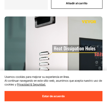
Añadir al carrito
VEVOR 6L Limpiador
Usamos cookies para mejorar su experiencia en línea.
Ultrasónico, para Joyas, Gafas,
Al continuar navegando en este sitio web, asumimos que acepta nuestro uso de
Lentes, Vajilla, Limpieza
cookies y
Privacidad & Seguridad.
Ultrasónica Profesional, Tamaño
(464)
de 32 x 17,8 x 31,2 cm Limpiador
83
90
Estar de acuerdo
€
de Acero Inoxidable, Tiempo de
Trabajo de 0-99 minutos
Disponible