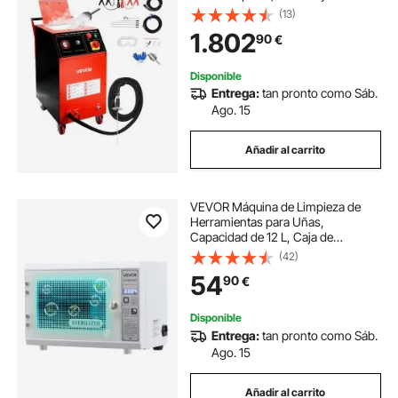
de Hielo Seco Ajustables, para
(13)
Aplicaciones Automotrices,
1.802
90
€
Navales, de Aviación y Químicas,
Negro
Disponible
Entrega:
tan pronto como Sáb.
Ago. 15
Añadir al carrito
VEVOR Máquina de Limpieza de
Herramientas para Uñas,
Capacidad de 12 L, Caja de
Limpieza Multifuncional con
(42)
Temporizador, Puerta de Vidrio
54
90
€
Templado, Longitud de Onda de
185 nm para Salones de Uñas
Disponible
Entrega:
tan pronto como Sáb.
Ago. 15
Añadir al carrito