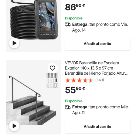
con pantalla de 5", 8 + 2 luces LED,
86
90
€
cámara tipo serpiente impermeable
IP67 para automóviles, plomería
(tarjeta de 32 GB)
Disponible
Entrega:
tan pronto como Vie.
Ago. 14
Añadir al carrito
VEVOR Barandilla de Escalera
Exterior 140 x 13,5 x 97 cm
Barandilla de Hierro Forjado Altura y
Ángulo Ajustable Pasamanos
(543)
Exterior Portal para 3 Escalones
55
90
€
Barandilla de Escalera Negro
Entrada Jardín
Disponible
Entrega:
tan pronto como Mié.
Ago. 12
Añadir al carrito