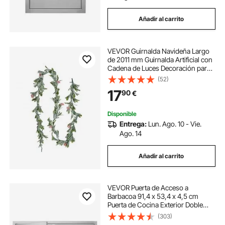
Añadir al carrito
VEVOR Guirnalda Navideña Largo
de 2011 mm Guirnalda Artificial con
Cadena de Luces Decoración para
Navidad con Bayas Rojas y Hojas
(52)
de Olivo, Corona para Escalera,
17
90
€
Chimenea, Puerta, Barandilla
Disponible
Entrega:
Lun. Ago. 10 - Vie.
Ago. 14
Añadir al carrito
VEVOR Puerta de Acceso a
Barbacoa 91,4 x 53,4 x 4,5 cm
Puerta de Cocina Exterior Doble
Puerta Empotrada de Acero
(303)
Inoxidable con Manija para Isla de