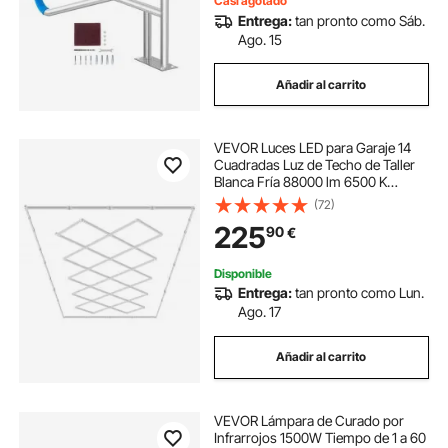
Casi agotado
Entrega:
tan pronto como Sáb.
Ago. 15
Añadir al carrito
VEVOR Luces LED para Garaje 14
Cuadradas Luz de Techo de Taller
Blanca Fría 88000 lm 6500 K
Iluminación de Garaje de Bricolaje
(72)
Súper Brillante para Sótano,
225
90
€
Almacén, Salón de Belleza, Garaje
Disponible
Entrega:
tan pronto como Lun.
Ago. 17
Añadir al carrito
VEVOR Lámpara de Curado por
Infrarrojos 1500W Tiempo de 1 a 60