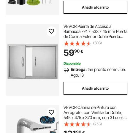
Añadir al carrito
VEVOR Puerta de Acceso a
Barbacoa 774 x 533 x 45 mm Puerta
de Cocina Exterior Doble Puerta
Empotrada de Acero Inoxidable con
(303)
Manija para Isla de Barbacoa,
59
90
€
Estación de Parrilla, Armario
Exterior
Disponible
Entrega:
tan pronto como Jue.
Ago. 13
Añadir al carrito
VEVOR Cabina de Pintura con
Aerógrafo, con Ventilador Doble,
545 x 475 x 370 mm, con 3 Luces
LED y Manguera de Extensión, para
(253)
Pintar Modelos y Arte, 9,2 m³/min,
90
€
Ideal para Trabajos Creativos