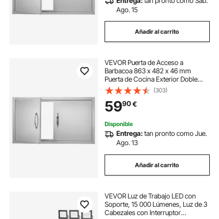
Entrega:
tan pronto como Sáb.
Ago. 15
Añadir al carrito
VEVOR Puerta de Acceso a
Barbacoa 863 x 482 x 46 mm
Puerta de Cocina Exterior Doble
Puerta Empotrada de Acero
(303)
Inoxidable con Manija para Isla de
59
90
€
Barbacoa, Estación de Parrilla,
Armario Exterior
Disponible
Entrega:
tan pronto como Jue.
Ago. 13
Añadir al carrito
VEVOR Luz de Trabajo LED con
Soporte, 15 000 Lúmenes, Luz de 3
Cabezales con Interruptor