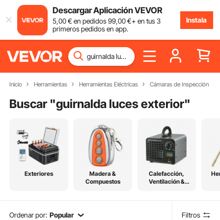
Descargar Aplicación VEVOR
Instala
5
,00
€
en pedidos
99
,00
€
+ en tus 3
primeros pedidos en app.
Inicio
Herramientas
Herramientas Eléctricas
Cámaras de Inspección
Buscar "
guirnalda luces exterior
"
Exteriores
Madera &
Calefacción,
He
Compuestos
Ventilación &
Refrigeración
Ordenar por:
Popular
Filtros