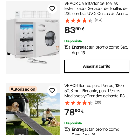
VEVOR Calentador de Toallas
Esterilizador Secador de Toallas de
23L con Luz UV 2 Cestas de Acero
Inoxidable Calentamiento Rápido
(134)
Adecuado para Máximo de 54
83
90
€
Toallas Spa Salón de Belleza para
Baño Hotel
Disponible
Entrega:
tan pronto como Sáb.
Ago. 15
Añadir al carrito
VEVOR Rampa para Perros, 180 x
Autorización
50,8 cm, Plegable, para Perros
Medianos y Grandes de hasta 113
kg, con Superficie de Tela Oxford
(69)
Antideslizante, Portátil, para
78
90
€
Exteriores, SUV y Camiones, Negro
Disponible
Entrega:
tan pronto como
Dom. Ago. 16