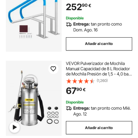
Seguridad Antioxidante para
252
90
€
Piscinas, Interiores, Exteriores,
Terrazas, Spas
Disponible
Entrega:
tan pronto como
Dom. Ago. 16
Añadir al carrito
VEVOR Pulverizador de Mochila
Manual Capacidad de 8 L Rociador
de Mochila Presión de 1,5 - 4,0 bar
con Boquilla de Latón Uso en
(1,260)
Interior y Exterior para Jardinería
67
90
€
Doméstica y Limpieza de Pisos
Disponible
Entrega:
tan pronto como Mié.
Ago. 12
Añadir al carrito