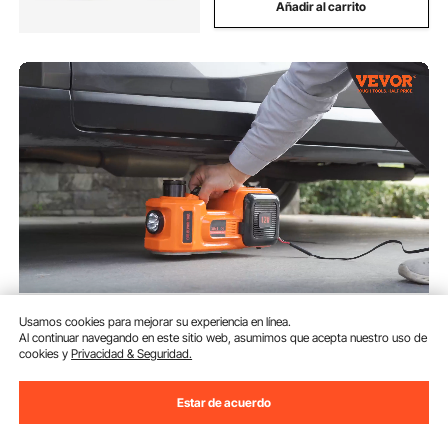
Añadir al carrito
VEVOR Kit de Gato Hidráulico
Usamos cookies para mejorar su experiencia en línea.
Eléctrico de 5T 12V Elevador
Al continuar navegando en este sitio web, asumimos que acepta nuestro uso de
Automático de Coche 155-450
cookies y
Privacidad & Seguridad.
mm Gato Elevador con Llave de
(1,790)
Impacto Luz LED Inflador de
100
90
€
Neumáticos para Carretera SUV
Estar de acuerdo
Sedán o Cualquier Vehículo
Disponible