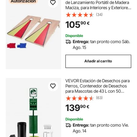
Autorización
de Lanzamiento Portátil de Madera
Maciza, para Interiores y Exteriores
para Adultos, Incluye 8 Bolsas de
(34)
Frijoles y Asa, para Playa,
105
90
€
Camping, 1200 x 600 x 51 mm
Disponible
Entrega:
tan pronto como Sáb.
Ago. 15
Añadir al carrito
VEVOR Estación de Desechos para
Perros, Contenedor de Desechos
para Mascotas de 43 L con 50
Bolsas para Latas, Dispensador de
(63)
Bolsas y 600 Bolsas para Desechos
139
90
€
para Mascotas para Patio, Exterior
Disponible
Entrega:
tan pronto como Vie.
Ago. 14