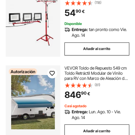
Individual, Trípode y Cable de
(118)
Alimentación de 3,3 m para Obras
54
90
€
de Construcción, Resistente al
Agua IP65
Disponible
Entrega:
tan pronto como Vie.
Ago. 14
Añadir al carrito
VEVOR Toldo de Repuesto 549 cm
Autorización
Toldo Retráctil Modular de Vinilo
para RV con Marco de Aleación de
Aluminio Toldo para Remolque
(81)
Exterior Manual Apto para la
846
90
€
Mayoría de los RVs, Azul
Degradado
Casi agotado
Entrega:
Lun. Ago. 10 - Vie.
Ago. 14
Añadir al carrito