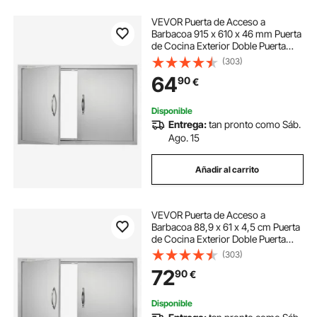
VEVOR Puerta de Acceso a
Barbacoa 915 x 610 x 46 mm Puerta
de Cocina Exterior Doble Puerta
Empotrada de Acero Inoxidable con
(303)
Manija para Isla de Barbacoa,
64
90
€
Estación de Parrilla, Armario
Exterior
Disponible
Entrega:
tan pronto como Sáb.
Ago. 15
Añadir al carrito
VEVOR Puerta de Acceso a
Barbacoa 88,9 x 61 x 4,5 cm Puerta
de Cocina Exterior Doble Puerta
Empotrada de Acero Inoxidable con
(303)
Manija para Isla de Barbacoa,
72
90
€
Estación de Parrilla, Armario
Exterior
Disponible