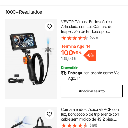
1000+
Resultados
VEVOR Cámara Endoscópica
Articulada con Luz Cámara de
Inspección de Endoscopio
Articulada Bidireccional Lente de
(553)
6,4mm Pantalla IPS 5" 1080P HD
Zoom 8X 8 Luces LED para Coche,
Termina Ago. 14
Fontanería Cable 1,5m
100
90
€
-
8%
109,90
€
Disponible
Entrega:
tan pronto como Vie.
Ago. 14
Añadir al carrito
Cámara endoscópica VEVOR con
luz, boroscopio de triple lente con
cable semirrígido de 49,2 pies,
cámara de inspección de 1080P
(491)