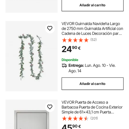
Añadir al carrito
VEVOR Guirnalda Navideña Largo
de 2750 mm Guirnalda Artificial con
Cadena de Luces Decoración para
Navidad con Bayas Rojas y Hojas
(52)
de Olivo, Corona para Escalera,
24
90
€
Chimenea, Puerta, Barandilla
Disponible
Entrega:
Lun. Ago. 10 - Vie.
Ago. 14
Añadir al carrito
VEVOR Puerta de Acceso a
Barbacoa Puerta de Cocina Exterior
Simple de 61x43,1 cm Puerta
Empotrada de Acero Inoxidable con
(201)
Manija Empotrada para Isla de
45
90
€
Barbacoa, Estación de Parrilla,