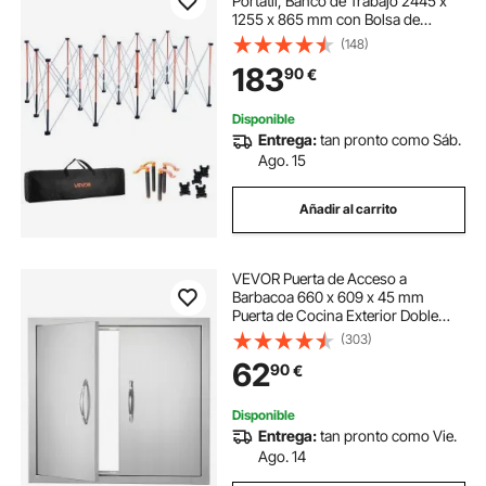
Portátil, Banco de Trabajo 2445 x
1255 x 865 mm con Bolsa de
Almacenamiento (Tablero no
(148)
Incluido), Capacidad de Peso de
183
90
€
2724 kg para Garaje, Taller y
Exterior
Disponible
Entrega:
tan pronto como Sáb.
Ago. 15
Añadir al carrito
VEVOR Puerta de Acceso a
Barbacoa 660 x 609 x 45 mm
Puerta de Cocina Exterior Doble
Puerta Empotrada de Acero
(303)
Inoxidable con Manija para Isla de
62
90
€
Barbacoa, Estación de Parrilla,
Armario Exterior
Disponible
Entrega:
tan pronto como Vie.
Ago. 14