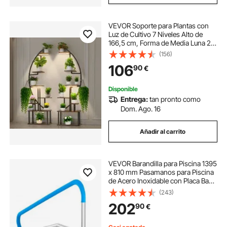
VEVOR Soporte para Plantas con
Luz de Cultivo 7 Niveles Alto de
166,5 cm, Forma de Media Luna 2
Piezas, Estante con Luz para
(156)
Plantas, 3 Temporizadores y 10
106
90
€
Niveles de Brillo, para Sala de Estar
Disponible
Entrega:
tan pronto como
Dom. Ago. 16
Añadir al carrito
VEVOR Barandilla para Piscina 1395
x 810 mm Pasamanos para Piscina
de Acero Inoxidable con Placa Base
Barra de Seguridad Inoxidable para
(243)
Piscinas, Interiores, Exteriores,
202
90
€
Terrazas, Spas