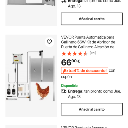
Entrega:
tan pronto como Jue.
Ago. 13
Añadir al carrito
VEVOR Puerta Automática para
Gallinero 66W Kit de Abridor de
Puerta de Gallinero Aleación de
Aluminio ABS Abridor de Puerta
(121)
Temporizador Sensor de Luz
66
90
€
Apertura de Puerta para Aves de
Corral 30x30cm
¡Extra4% de descuento!
con
cupón
Disponible
Entrega:
tan pronto como Jue.
Ago. 13
Añadir al carrito
VEVOR Puerta de Acceso a