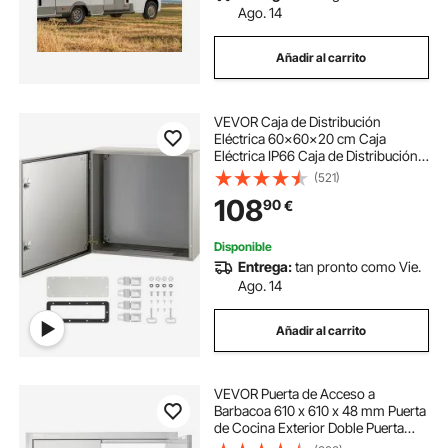
Ago. 14
Añadir al carrito
VEVOR Caja de Distribución
Eléctrica 60x60x20 cm Caja
Eléctrica IP66 Caja de Distribución
Eléctrica de Acero al Carbono
(521)
Cubierta para Contador Eléctrico
108
90
€
Impermeable de Exterior para
Montaje en Pared
Disponible
Entrega:
tan pronto como Vie.
Ago. 14
Añadir al carrito
VEVOR Puerta de Acceso a
Barbacoa 610 x 610 x 48 mm Puerta
de Cocina Exterior Doble Puerta
Empotrada de Acero Inoxidable con