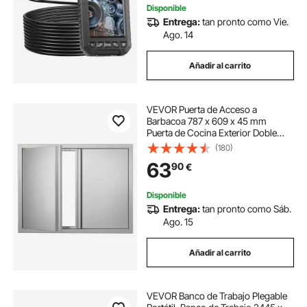
Disponible
Entrega:
tan pronto como Vie.
lamparas de led para exteriores
Ago. 14
Añadir al carrito
luces led exteriores
luces led exterior
VEVOR Puerta de Acceso a
luz de led exterior
Barbacoa 787 x 609 x 45 mm
Puerta de Cocina Exterior Doble
Puerta Empotrada de Acero
(180)
Inoxidable con Manija para Isla de
63
90
€
Barbacoa, Estación de Parrilla,
Armario Exterior
Disponible
Entrega:
tan pronto como Sáb.
Ago. 15
Añadir al carrito
VEVOR Banco de Trabajo Plegable