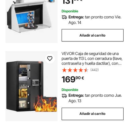
131
Disponible
Entrega:
tan pronto como Vie.
Ago. 14
Añadir al carrito
VEVOR Caja de seguridad de una
puerta de 113 L con cerradura (llave,
contraseña y huella dactilar), con
bolsa ignífuga, porta llaves, luz LED
(442)
y 2 estantes, para dinero,
169
90
€
documentos, joyas y objetos de
valor, color negro
Disponible
Entrega:
tan pronto como Jue.
Ago. 13
Añadir al carrito