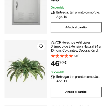
Armario Exterior
Disponible
Entrega:
tan pronto como Vie.
Ago. 14
Añadir al carrito
VEVOR Helechos Artificiales,
Diámetro de Extensión Natural 94 a
104 cm, Colgantes, Decoración de
Pared Resistente a la Luz Solar con
(35)
80 Ramas y Maceta, para el Hogar,
46
90
€
la Oficina y el Exterior
Disponible
Entrega:
tan pronto como Jue.
Ago. 13
Añadir al carrito