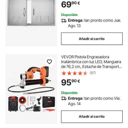
69
90
€
Barbacoa, Estación de Parrilla,
Armario Exterior
Disponible
Entrega:
tan pronto como Jue.
Ago. 13
Añadir al carrito
VEVOR Pistola Engrasadora
Inalámbrica con luz LED, Manguera
de 76,2 cm, Estuche de Transporte,
Gatillos de Velocidad Variable
(87)
Presión Máxima de 8000 PSI para
95
90
€
Engrasar Vehículos o Máquinas
Disponible
Entrega:
tan pronto como Vie.
Ago. 14
Añadir al carrito