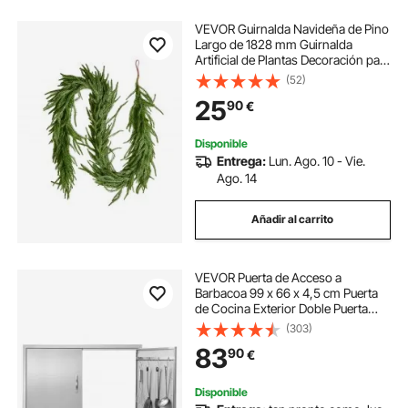
VEVOR Guirnalda Navideña de Pino
Largo de 1828 mm Guirnalda
Artificial de Plantas Decoración para
Navidad en Interior y Exterior
(52)
Ramas de Pino Corona para
25
90
€
Escaleras, Chimeneas, Puertas,
Barandillas
Disponible
Entrega:
Lun. Ago. 10 - Vie.
Ago. 14
Añadir al carrito
VEVOR Puerta de Acceso a
Barbacoa 99 x 66 x 4,5 cm Puerta
de Cocina Exterior Doble Puerta
Empotrada de Acero Inoxidable con
(303)
Manija para Isla de Barbacoa,
83
90
€
Estación de Parrilla, Armario
Exterior
Disponible