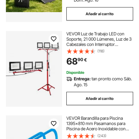
Añadir al carrito
VEVOR Luz de Trabajo LED con
Soporte, 21 000 Lúmenes, Luz de 3
Cabezales con Interruptor
Individual, Trípode y Cable de
(118)
Alimentación de 3,3 m para Obras
68
90
€
de Construcción, Resistente al
Agua IP65
Disponible
Entrega:
tan pronto como Sáb.
Ago. 15
Añadir al carrito
VEVOR Barandilla para Piscina
1395x810 mm Pasamanos para
Piscina de Acero Inoxidable con
Placa Base 2 Piezas Barra de
(243)