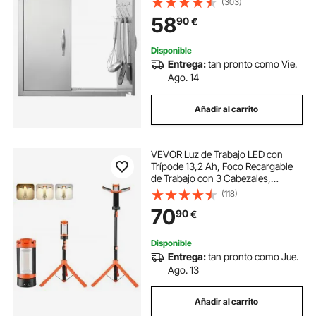
(303)
Manija para Isla de Barbacoa,
58
90
€
Estación de Parrilla, Armario
Exterior
Disponible
Entrega:
tan pronto como Vie.
Ago. 14
Añadir al carrito
VEVOR Luz de Trabajo LED con
Trípode 13,2 Ah, Foco Recargable
de Trabajo con 3 Cabezales,
Recargable, Inalámbrica, 2200
(118)
Lúmenes, 3000 K-6500 K,
70
90
€
Iluminación Portátil para Obras de
Construcción
Disponible
Entrega:
tan pronto como Jue.
Ago. 13
Añadir al carrito