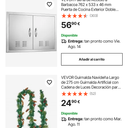
Barbacoa 762 x 533 x 46 mm
Puerta de Cocina Exterior Doble
Puerta Empotrada de Acero
(303)
Inoxidable con Manija para Isla de
56
90
€
Barbacoa, Estación de Parrilla,
Armario Exterior
Disponible
Entrega:
tan pronto como Vie.
Ago. 14
Añadir al carrito
VEVOR Guirnalda Navideña Largo
de 275 cm Guirnalda Artificial con
Cadena de Luces Decoración para
Navidad con Bayas Rojas, Piñas y
(52)
Agujas de Pino, Corona para
24
90
€
Escalera, Repisa, Chimenea, Puerta
Disponible
Entrega:
tan pronto como Mar.
Ago. 11