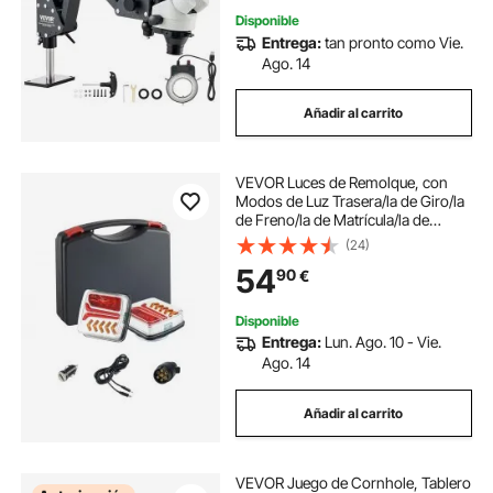
incrustaciones de joyas
Disponible
Entrega:
tan pronto como Vie.
Ago. 14
Añadir al carrito
VEVOR Luces de Remolque, con
Modos de Luz Trasera/la de Giro/la
de Freno/la de Matrícula/la de
Marcha Atrás, Kit de Iluminación
(24)
Impermeable para Barco, Camión,
54
90
€
RV, Rectangular, 110 x 120 x 58 mm
Disponible
Entrega:
Lun. Ago. 10 - Vie.
Ago. 14
Añadir al carrito
VEVOR Juego de Cornhole, Tablero