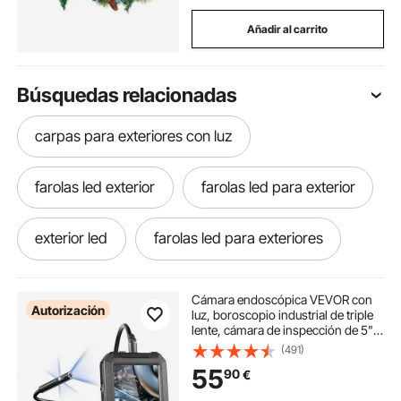
Añadir al carrito
Búsquedas relacionadas
carpas para exteriores con luz
farolas led exterior
farolas led para exterior
exterior led
farolas led para exteriores
tira led exterior
tira de led exterior
Cámara endoscópica VEVOR con
Autorización
luz, boroscopio industrial de triple
lente, cámara de inspección de 5"
lampara led para exterior
con pantalla 1080P, 8 + 2 luces,
(491)
cámara serpiente impermeable IP67
55
90
€
para automoción, plomería (cable
de 16,4 pies, tarjeta de 32 GB)
lámpara exterior led
lamparas led exterior