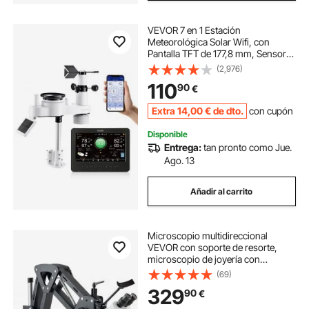
VEVOR 7 en 1 Estación
Meteorológica Solar Wifi, con
Pantalla TFT de 177,8 mm, Sensor
Solar Exterior, Temperatura,
(2,976)
Humedad, Lluvia, Velocidad del
110
90
€
Viento, Dirección del Viento, Rayos
UV y Luz Solar
Extra
14
,00
€
de dto.
con cupón
Disponible
Entrega:
tan pronto como Jue.
Ago. 13
Añadir al carrito
Microscopio multidireccional
VEVOR con soporte de resorte,
microscopio de joyería con
aumento de 7X-45X, soporte para
(69)
incrustaciones de microjoyas con
329
90
€
luz LED de anillo USB integrada,
microscopio de joyero para