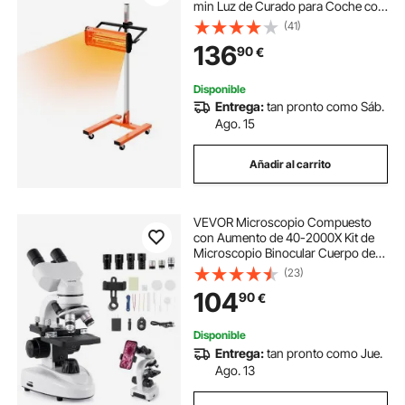
min Luz de Curado para Coche con
Calefacción Automática con
(41)
Soporte Calentadores de Cabina de
136
90
€
Horneado en Aerosol para Área de
Horneado
Disponible
Entrega:
tan pronto como Sáb.
Ago. 15
Añadir al carrito
VEVOR Microscopio Compuesto
con Aumento de 40-2000X Kit de
Microscopio Binocular Cuerpo de
Aleación de Aluminio, Luz LED,
(23)
Soporte para Teléfono, para
104
90
€
Estudiantes, Laboratorios,
Escuelas, Hogar
Disponible
Entrega:
tan pronto como Jue.
Ago. 13