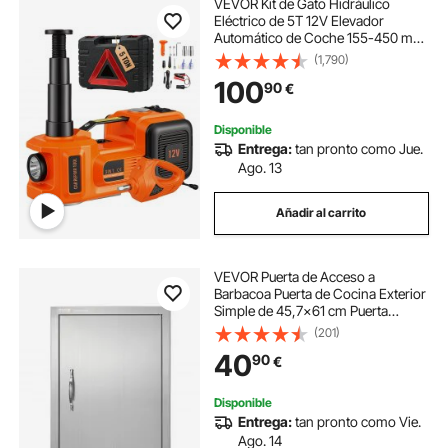
VEVOR Kit de Gato Hidráulico
Eléctrico de 5T 12V Elevador
Automático de Coche 155-450 mm
Gato Elevador con Llave de Impacto
(1,790)
Luz LED Inflador de Neumáticos
100
90
€
para Carretera SUV Sedán o
Cualquier Vehículo
Disponible
Entrega:
tan pronto como Jue.
Ago. 13
Añadir al carrito
VEVOR Puerta de Acceso a
Barbacoa Puerta de Cocina Exterior
Simple de 45,7x61 cm Puerta
Empotrada de Acero Inoxidable con
(201)
Manija Empotrada para Isla de
40
90
€
Barbacoa, Estación de Parrilla,
Armario Exterior
Disponible
Entrega:
tan pronto como Vie.
Ago. 14