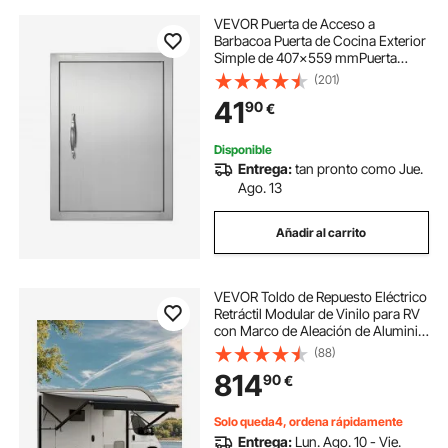
VEVOR Puerta de Acceso a
Barbacoa Puerta de Cocina Exterior
Simple de 407x559 mmPuerta
Empotrada de Acero Inoxidable con
(201)
Manija Empotrada para Isla de
41
90
€
Barbacoa, Estación de Parrilla,
Armario Exterior
Disponible
Entrega:
tan pronto como Jue.
Ago. 13
Añadir al carrito
VEVOR Toldo de Repuesto Eléctrico
Retráctil Modular de Vinilo para RV
con Marco de Aleación de Aluminio
Toldo para Remolque Exterior Apto
(88)
para la Mayoría de los RVs, Negro
814
90
€
Degradado, 6114 mm
Solo queda4, ordena rápidamente
Entrega:
Lun. Ago. 10 - Vie.