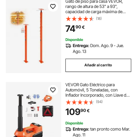
Gato de piso para casa VEVOR,
rango de altura de 53" a 93",
capacidad de carga máxima de
18000 lb, poste de gato de sótano
(18)
con viga de soporte ajustable para
74
90
€
nivelación, poste de gato
telescópico de acero con soporte
de elevación para soporte temporal
Disponible
Entrega:
Dom. Ago. 9 - Jue.
Ago. 13
Añadir al carrito
VEVOR Gato Eléctrico para
Automóvil, 5 Toneladas, con
Inflador Incorporado, con Llave de
Impacto Eléctrica y Luz LED, Kit de
(94)
Gato Portátil para Sedán, SUV,
109
90
€
Camión, Naranja, 292 x 120 x 155
mm
Disponible
Entrega:
tan pronto como Mar.
Ago. 11