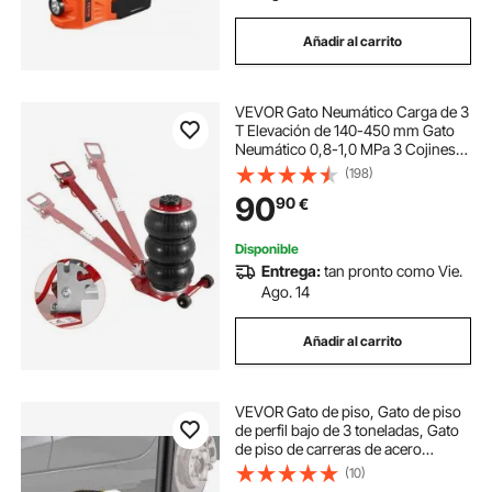
Añadir al carrito
VEVOR Gato Neumático Carga de 3
T Elevación de 140-450 mm Gato
Neumático 0,8-1,0 MPa 3 Cojines
de Aire Mango Largo Ajustable
(198)
Elevación Rápida para Reparación
90
90
€
de Coches Mantenimiento SUV
Taller Garaje
Disponible
Entrega:
tan pronto como Vie.
Ago. 14
Añadir al carrito
VEVOR Gato de piso, Gato de piso
de perfil bajo de 3 toneladas, Gato
de piso de carreras de acero
resistente con bomba de elevación
(10)
rápida de un solo pistón, Rango de