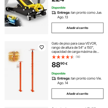
495 mm
Disponible
Entrega:
tan pronto como Jue.
Ago. 13
Añadir al carrito
Gato de piso para casa VEVOR,
rango de altura de 54" a 150",
capacidad de carga máxima de
11200 lb, poste de gato de sótano
(18)
con viga de soporte ajustable para
88
90
€
nivelación, gato telescópico de
acero con soporte de elevación
para soporte temporal
Disponible
Entrega:
tan pronto como Vie.
Ago. 14
Añadir al carrito