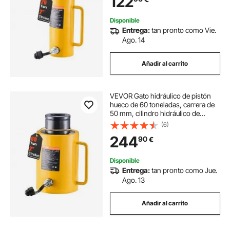
122
Disponible
Entrega:
tan pronto como Vie.
Ago. 14
Añadir al carrito
VEVOR Gato hidráulico de pistón
hueco de 60 toneladas, carrera de
50 mm, cilindro hidráulico de
pistón de metal sólido, elevación
(6)
rápida, para la industria, talleres de
244
90
€
carrocería y chasis
Disponible
Entrega:
tan pronto como Jue.
Ago. 13
Añadir al carrito