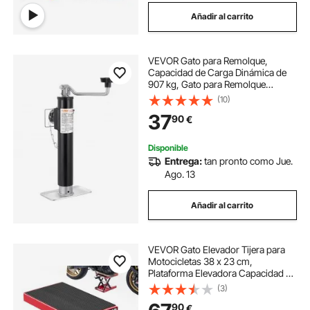
Añadir al carrito
VEVOR Gato para Remolque,
Capacidad de Carga Dinámica de
907 kg, Gato para Remolque
Giratorio con Montaje en Tubería
(10)
Soldable Soporte de Elevación de
37
90
€
254 mm con Manija para Remolque
para Yates
Disponible
Entrega:
tan pronto como Jue.
Ago. 13
Añadir al carrito
VEVOR Gato Elevador Tijera para
Motocicletas 38 x 23 cm,
Plataforma Elevadora Capacidad de
499 kg, Caballete para Moto
(3)
Elevación de 95 a 340 mm para
90
€
Talleres, Garajes Mecánicos, Rojo y