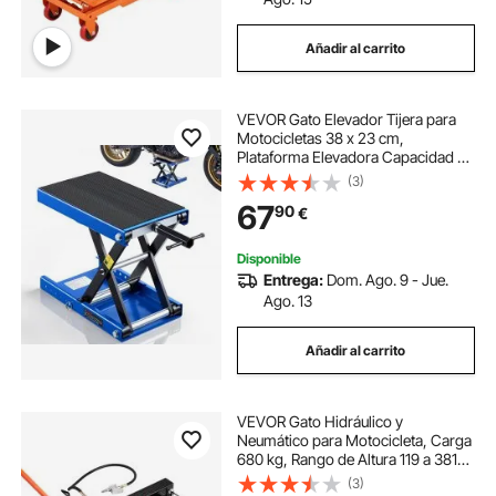
Añadir al carrito
VEVOR Gato Elevador Tijera para
Motocicletas 38 x 23 cm,
Plataforma Elevadora Capacidad de
499 kg, Caballete para Moto
(3)
Elevación de 95 a 340 mm para
67
90
€
Talleres, Garajes Mecánicos, Azul y
Negro
Disponible
Entrega:
Dom. Ago. 9 - Jue.
Ago. 13
Añadir al carrito
VEVOR Gato Hidráulico y
Neumático para Motocicleta, Carga
680 kg, Rango de Altura 119 a 381
mm, con Rampa Extraíble y 2
(3)