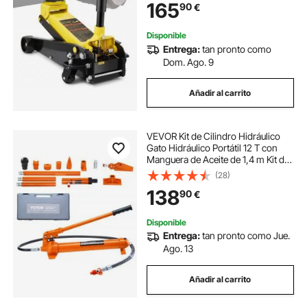
165
90
€
elevación del gato de piso 5.12"-20
Disponible
Entrega:
tan pronto como
Dom. Ago. 9
Añadir al carrito
VEVOR Kit de Cilindro Hidráulico
Gato Hidráulico Portátil 12 T con
Manguera de Aceite de 1,4 m Kit de
Reparación de Marco de Carrocería
(28)
para Reparación de Automóviles,
138
90
€
Camiones, Granja, Naranja
Disponible
Entrega:
tan pronto como Jue.
Ago. 13
Añadir al carrito