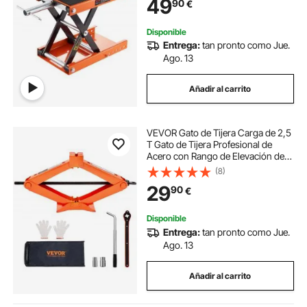
49
90
€
36,5x22 cm para Taller de
Mantenimiento
Disponible
Entrega:
tan pronto como Jue.
Ago. 13
Añadir al carrito
VEVOR Gato de Tijera Carga de 2,5
T Gato de Tijera Profesional de
Acero con Rango de Elevación de
95-435 mm Llave para Cambiar
(8)
Neumáticos y Bolsa de Transporte
29
90
€
para Cambio de Neumáticos de
Coches SUV
Disponible
Entrega:
tan pronto como Jue.
Ago. 13
Añadir al carrito