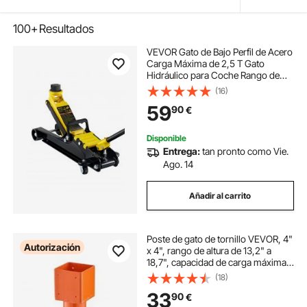
100+
Resultados
VEVOR Gato de Bajo Perfil de Acero
Carga Máxima de 2,5 T Gato
Hidráulico para Coche Rango de
Elevación 85-380 mm Bomba
(16)
Hidráulica Simple Gato Carretilla
59
90
€
para Coches Familiares, Camiones,
Todoterrenos
Disponible
Entrega:
tan pronto como Vie.
Ago. 14
Añadir al carrito
Poste de gato de tornillo VEVOR, 4"
Autorización
x 4", rango de altura de 13,2" a
18,7", capacidad de carga máxima
de 24700 lb, gato de tierra
(18)
ajustable, poste de gato de casa
33
90
€
temporal para nivelar el hogar,