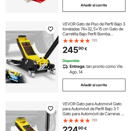
Añadir al carrito
gato de tijera para coche
VEVOR Gato de Piso de Perfil Bajo 3
gato hidráulico de 4 t
toneladas 74x32,5x15 cm Gato de
Carretilla Bajo Perfil Bomba
Hidráulica Doble Herramienta de
(10)
Elevación Baja, Material de Aluminio
245
90
€
y Acero, Amplio Rango de
Elevación
Disponible
Entrega:
tan pronto como Vie.
Ago. 14
Añadir al carrito
VEVOR Gato para Automóvil Gato
para Automóvil de Perfil Bajo 3 T
Gato para Automóvil de Carreras de
Acero Resistente con Bomba de
(10)
Elevación Rápida de Doble Pistón
224
90
€
Rango de Elevación del Gato 75-