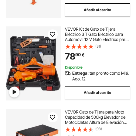
Añadir al carrito
VEVOR Kit de Gato de Tijera
Eléctrico 3 T Gato Eléctrico para
Automóvil 12 V Gato Eléctrico para
Coche Elevador Eléctrico Coche
(31)
con Cable de Alimentación de 3,5
78
90
€
m para Sedanes SUV o Cualquier
Vehículo
Disponible
Entrega:
tan pronto como Mié.
Ago. 12
Añadir al carrito
VEVOR Gato de Tijera para Moto
Capacidad de 500kg Elevador de
Motocicletas Altura de Elevación
9,5-35cm Elevador de Tijera de
(98)
Acero Plataforma Antideslizante de