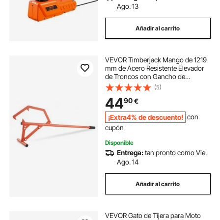
Ago. 13
Añadir al carrito
VEVOR Timberjack Mango de 1219
mm de Acero Resistente Elevador
de Troncos con Gancho de
Inclinación Ajustable Gato para
(5)
Troncos de Diámetro Máximo
44
90
€
63,5cm Gato para Cortar, Rodar y
Levantar Troncos
¡Extra4% de descuento!
con
cupón
Disponible
Entrega:
tan pronto como Vie.
Ago. 14
Añadir al carrito
VEVOR Gato de Tijera para Moto