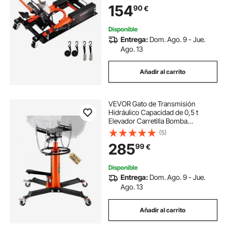
Ruedas para Vehículos Todo
154
90
€
Terreno y Motos de Cross, 1050 x
360 x 890 mm
Disponible
Entrega:
Dom. Ago. 9 - Jue.
Ago. 13
Añadir al carrito
VEVOR Gato de Transmisión
Hidráulico Capacidad de 0,5 t
Elevador Carretilla Bomba
Hidráulica de Pie de Elevación
(5)
Acero Naranja 85 x 65 x 85 cm
285
99
€
Gato Hidráulico Profesional Gato
Mecánico para Coches
Disponible
Entrega:
Dom. Ago. 9 - Jue.
Ago. 13
Añadir al carrito