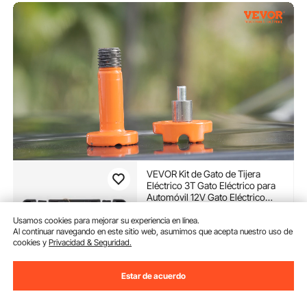
VEVOR Kit de Gato de Tijera
Eléctrico 3T Gato Eléctrico para
Automóvil 12V Gato Eléctrico
para Coche Kit de reparación de
(31)
Coche con Cable de
Usamos cookies para mejorar su experiencia en línea.
59
90
€
Al continuar navegando en este sitio web, asumimos que acepta nuestro uso de
Alimentación de 3,5m para
cookies y
Privacidad & Seguridad.
Sedanes SUV o Cualquier
Vehículo
Disponible
Entrega:
tan pronto como
Estar de acuerdo
Mar. Ago. 11