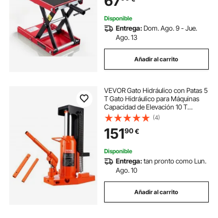
67
Negro
Disponible
Entrega:
Dom. Ago. 9 - Jue.
Ago. 13
Añadir al carrito
VEVOR Gato Hidráulico con Patas 5
T Gato Hidráulico para Máquinas
Capacidad de Elevación 10 T
Superior Altura de Pata 20-173 mm
(4)
Altura Superior 287-440 mm para
151
90
€
Elevación de Máquinas, Industria
Disponible
Entrega:
tan pronto como Lun.
Ago. 10
Añadir al carrito