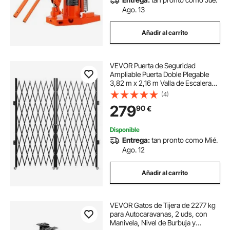
Ago. 13
Añadir al carrito
VEVOR Puerta de Seguridad
Ampliable Puerta Doble Plegable
3,82 m x 2,16 m Valla de Escalera
de Acero, balanceo de 360° Puerta
(4)
de Tijera o Puerta con Candado
279
90
€
para el sótano del hogar
Disponible
Entrega:
tan pronto como Mié.
Ago. 12
Añadir al carrito
VEVOR Gatos de Tijera de 2277 kg
para Autocaravanas, 2 uds, con
Manivela, Nivel de Burbuja y