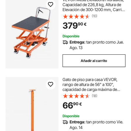
Capacidad de 226,8 kg, Altura de
Elevación de 300-1200 mm, Carrito
de Mesa Elevadora de Tijera Doble
(10)
con 4 Ruedas y Almohadilla
379
90
€
Antideslizante para Manipulación
Disponible
Entrega:
tan pronto como Jue.
Ago. 13
Añadir al carrito
Gato de piso para casa VEVOR,
rango de altura de 56" a 100",
capacidad de carga máxima de
18000 lb, poste de gato de sótano
(18)
con viga de soporte ajustable para
66
90
€
nivelación, gato telescópico de
acero con soporte de elevación
para soporte temporal
Disponible
Entrega:
tan pronto como Vie.
Ago. 14