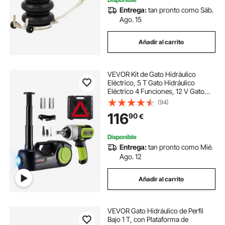
Entrega:
tan pronto como Sáb.
Ago. 15
Añadir al carrito
VEVOR Kit de Gato Hidráulico
Eléctrico, 5 T Gato Hidráulico
Eléctrico 4 Funciones, 12 V Gato
Eléctrico para Automóvil Gato
(94)
Eléctrico, Gato Eléctrico Hidráulico
116
90
€
para Sedanes SUV o Cualquier
Vehículo
Disponible
Entrega:
tan pronto como Mié.
Ago. 12
Añadir al carrito
VEVOR Gato Hidráulico de Perfil
Bajo 1 T, con Plataforma de