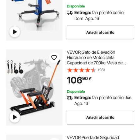
Disponible
Entrega:
tan pronto como
Dom. Ago. 16
Añadir al carrito
VEVOR Gato de Elevación
Hidráulico de Motocicleta
Capacidad de 700kg Mesa de
Elevación Portátil Altura de
(98)
Elevación 12-38,5 cm con 4 Ruedas
106
90
€
Pie Hidráulico Soporte de Elevación
para Motocicleta ATV UTV
Disponible
Entrega:
tan pronto como Jue.
Ago. 13
Añadir al carrito
VEVOR Puerta de Seguridad