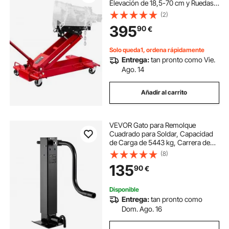
Elevación de 18,5-70 cm y Ruedas
Giratorias de 360°, Plataforma de
(2)
Elevación Resistente para
395
90
€
Garaje/Taller, Rojo, 850 x 490 x 285
mm
Solo queda1, ordena rápidamente
Entrega:
tan pronto como Vie.
Ago. 14
Añadir al carrito
VEVOR Gato para Remolque
Cuadrado para Soldar, Capacidad
de Carga de 5443 kg, Carrera de
330 mm, con Manivela, Pie
(8)
Ajustable, Eleva hasta 67,4 cm, para
135
90
€
Remolques de Caravanas,
Utilitarios y Yates
Disponible
Entrega:
tan pronto como
Dom. Ago. 16