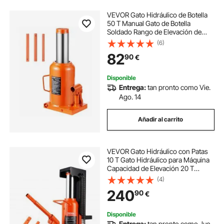
VEVOR Gato Hidráulico de Botella
50 T Manual Gato de Botella
Soldado Rango de Elevación de
280-440 mm Mango Largo de 3
(6)
Secciones para Automóviles,
82
90
€
Reparación de Automóviles,
Ingeniería Industrial
Disponible
Entrega:
tan pronto como Vie.
Ago. 14
Añadir al carrito
VEVOR Gato Hidráulico con Patas
10 T Gato Hidráulico para Máquina
Capacidad de Elevación 20 T
Superior Altura de Pata 30-190 mm
(4)
Altura Superior 320-480 mm para
240
90
€
Elevación de Maquinaria, Industria
Disponible
Entrega:
tan pronto como Jue.