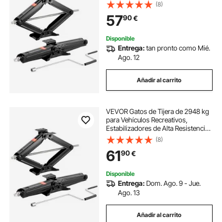
Enchufe, no Se Doblan ni Deforman
(8)
Fácilmente, 665 x 182 x 103 mm,
57
90
€
Rango de Elevación de 10 a 60 cm
Disponible
Entrega:
tan pronto como Mié.
Ago. 12
Añadir al carrito
VEVOR Gatos de Tijera de 2948 kg
para Vehículos Recreativos,
Estabilizadores de Alta Resistencia
con Manivela, Nivel de Burbuja y
(8)
Enchufe, no Se Doblan ni Deforman
61
90
€
Fácilmente, 665 x 182 x 103 mm
Disponible
Entrega:
Dom. Ago. 9 - Jue.
Ago. 13
Añadir al carrito