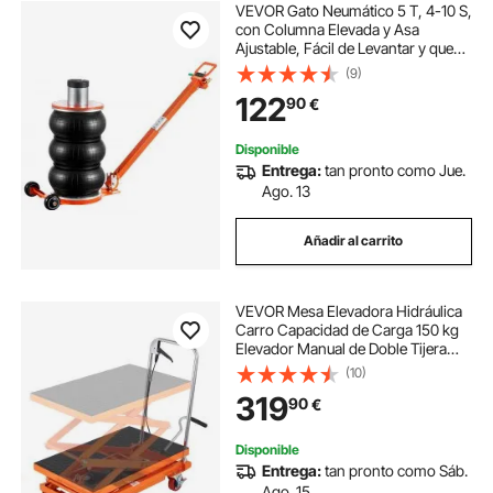
VEVOR Gato Neumático 5 T, 4-10 S,
con Columna Elevada y Asa
Ajustable, Fácil de Levantar y que
Ahorra Espacio, con Almohadilla de
(9)
Goma Gruesa, Apto para Sedán,
122
90
€
SUV y Camioneta, 1220 x 325 x
140-464 mm
Disponible
Entrega:
tan pronto como Jue.
Ago. 13
Añadir al carrito
VEVOR Mesa Elevadora Hidráulica
Carro Capacidad de Carga 150 kg
Elevador Manual de Doble Tijera
Altura de Elevación 1270 mm 4
(10)
Ruedas Cojín Antideslizante para
319
90
€
Manipulación Transporte, Naranja
Disponible
Entrega:
tan pronto como Sáb.
Ago. 15