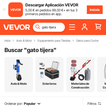
Descargar Aplicación VEVOR
Instala
5
,00
€
en pedidos
99
,00
€
+ en tus 3
primeros pedidos en app.
Inicio
Auto & Moto
Equipamiento para Tiendas
Gatos para Coche
Buscar "
gato tijera
"
Auto & Moto
Exteriores
Materiales de
Construcción
C
Ordenar por:
Popular
Filtros