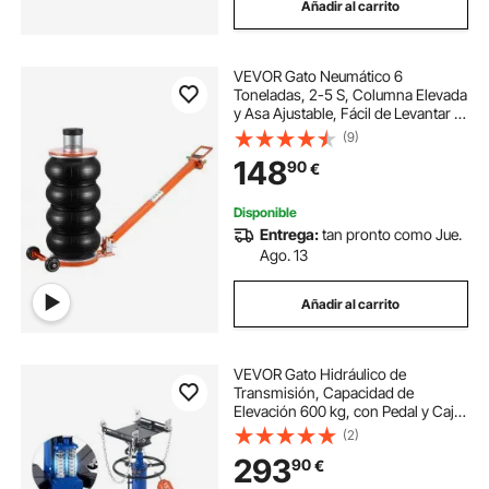
Añadir al carrito
VEVOR Gato Neumático 6
Toneladas, 2-5 S, Columna Elevada
y Asa Ajustable, Fácil de Levantar y
que Ahorra Espacio, con
(9)
Almohadilla de Goma Gruesa, para
148
90
€
Sedán, SUV y Camioneta, 1220 x
325 x 170-583 mm
Disponible
Entrega:
tan pronto como Jue.
Ago. 13
Añadir al carrito
VEVOR Gato Hidráulico de
Transmisión, Capacidad de
Elevación 600 kg, con Pedal y Caja
de Cambios Telescópica Doble,
(2)
Altura de Elevación 88-176 cm, a
293
90
€
Garaje/Taller, Azul, 735 x 625 x
970–1855 mm