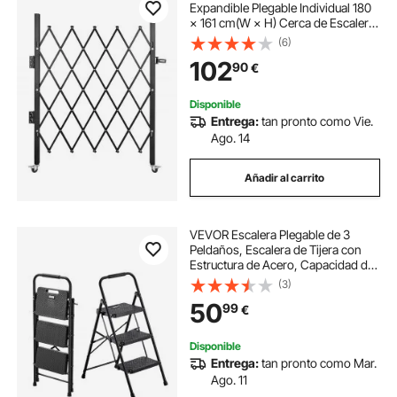
Expandible Plegable Individual 180
× 161 cm(W × H) Cerca de Escalera
de Acero Balanceo de 360° Puerta
(6)
de Tijera o Puerta con Candado
102
90
€
para Hogar, Sótano, Garaje, Negro
Disponible
Entrega:
tan pronto como Vie.
Ago. 14
Añadir al carrito
VEVOR Escalera Plegable de 3
Peldaños, Escalera de Tijera con
Estructura de Acero, Capacidad de
Carga Máx. 272 kg, con Pies
(3)
Antideslizantes y Asa Superior de
50
99
€
Goma, Utensilio para Hogar Cocina
Oficina
Disponible
Entrega:
tan pronto como Mar.
Ago. 11