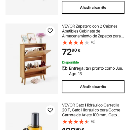
Añadir al carrito
VEVOR Zapatero con 2 Cajones
Abatibles Gabinete de
Almacenamiento de Zapatos para
Entrada Organizador de Zapatos
(6)
Independiente con Puertas de Ratán
72
90
€
para Tacones, Botas, Zapatillas en
Pasillo, Entrada
Disponible
Entrega:
tan pronto como Jue.
Ago. 13
Añadir al carrito
VEVOR Gato Hidráulico Carretilla
20 T, Gato Hidráulico para Coche
Carrera de Ariete 100 mm, Gato
Hidraulico BotellaAltura 202 + 12
(6)
mm, Gato Hidráulico Chapista 9 kg
90
€