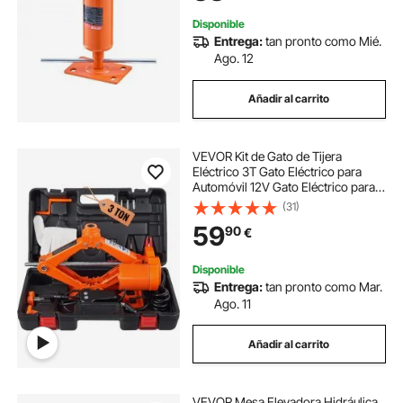
levantar el piso, el sótano, el
espacio de acceso, la viga de tierra
Disponible
Entrega:
tan pronto como Mié.
Ago. 12
Añadir al carrito
VEVOR Kit de Gato de Tijera
Eléctrico 3T Gato Eléctrico para
Automóvil 12V Gato Eléctrico para
Coche Kit de reparación de Coche
(31)
con Cable de Alimentación de 3,5m
59
90
€
para Sedanes SUV o Cualquier
Vehículo
Disponible
Entrega:
tan pronto como Mar.
Ago. 11
Añadir al carrito
VEVOR Mesa Elevadora Hidráulica,