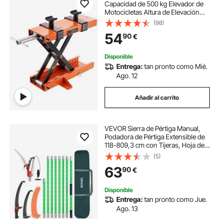
Capacidad de 500 kg Elevador de
Motocicletas Altura de Elevación
95-400 mm Mesa Elevadora de
(98)
Moto con Manivela Extraíble para
54
90
€
Taller de Mantenimiento de ATV
Disponible
Entrega:
tan pronto como Mié.
Ago. 12
Añadir al carrito
VEVOR Sierra de Pértiga Manual,
Podadora de Pértiga Extensible de
118-809,3 cm con Tijeras, Hoja de
Acero de 65 Mn, Mango Ligero de
(5)
Fibra de Vidrio para Podar Ramas
63
90
€
Altas, Palmeras y Arbustos
Disponible
Entrega:
tan pronto como Jue.
Ago. 13