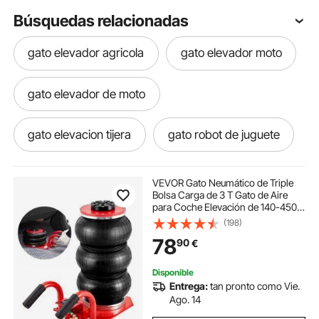
Búsquedas relacionadas
gato elevador agricola
gato elevador moto
gato elevador de moto
gato elevacion tijera
gato robot de juguete
gato robot juguete
gato y gato hidraulico
VEVOR Gato Neumático de Triple
Bolsa Carga de 3 T Gato de Aire
para Coche Elevación de 140-450
gato para tubo
gato de tubo
mm Gato Hidráulico Elevador
(198)
Rápido para Reparación
78
90
€
Mantenimiento Coche SUV Taller
Garaje
gato tubo
gato hidráulico 2 t
Disponible
Entrega:
tan pronto como Vie.
gato tijera coche
gato tijeras coche bolso
Ago. 14