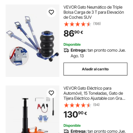
VEVOR Gato Neumático de Triple
Bolsa Carga de 3 T para Elevación
de Coches SUV
(198)
86
90
€
Disponible
Entrega:
tan pronto como Jue.
Ago. 13
Añadir al carrito
VEVOR Gato Eléctrico para
Automóvil, 15 Toneladas, Gato de
Tijera Eléctrico Ajustable con Gran
Capacidad de Carga, Doble
(94)
Potencia de 12 V con Luz LED, para
130
90
€
Sedán, SUV, Camión, 410 x 130 x
205 mm
Disponible
Entrega:
tan pronto como Jue.