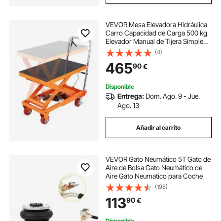
VEVOR Mesa Elevadora Hidráulica
Carro Capacidad de Carga 500 kg
Elevador Manual de Tijera Simple
Altura de Elevación 900 mm 4
(4)
Ruedas Cojín Antideslizante para
465
90
€
Manipulación Transporte
Disponible
Entrega:
Dom. Ago. 9 - Jue.
Ago. 13
Añadir al carrito
VEVOR Gato Neumático 5T Gato de
Aire de Bolsa Gato Neumático de
Aire Gato Neumatico para Coche
(198)
113
90
€
Disponible