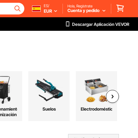
ES/
Hola, Regístrate
Cuenta y pedido
EUR
Descargar Aplicación VEVOR
enamiento
Suelos
Electrodomésticos
E
nización