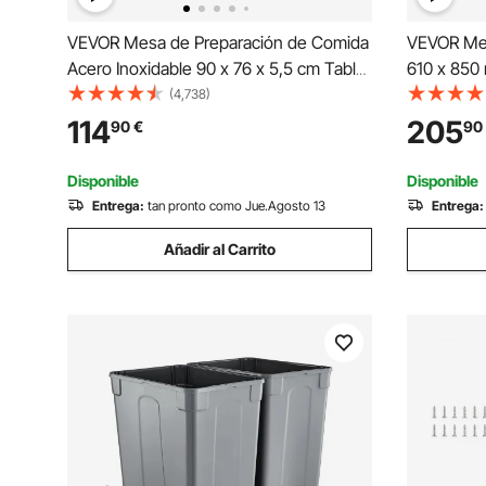
VEVOR Mesa de Preparación de Comida
VEVOR Mes
Acero Inoxidable 90 x 76 x 5,5 cm Tabla
610 x 850
de Cocina Profesional Capacidad de
Acero Inox
(4,738)
Carga 100 kg Tabla de Trabajo de
350 kg Ca
114
205
90
€
90
Cocina Catering Ajustable para
con Pies 
Restaurante Escuela
Cocina Co
Disponible
Disponible
Entrega:
tan pronto como Jue.Agosto 13
Entrega:
Añadir al Carrito