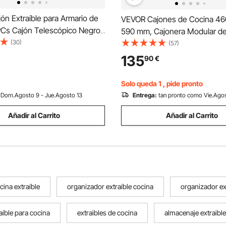
n Extraíble para Armario de
VEVOR Cajones de Cocina 46
PCs Cajón Telescópico Negro,
590 mm, Cajonera Modular d
andible de 31-48 cm,
(30)
Inoxidable con Triple Acceso 
(57)
ad de 52 cm, Carga 9 kg por
Cajón para Isla de Barbacoa, I
135
90
€
 Tiras Adhesivas Nano, Para
Cocina Exterior, Parrilla de Pati
de Cocina
Camping
Solo queda 1 , pide pronto
Dom.Agosto 9 - Jue.Agosto 13
Entrega:
tan pronto como Vie.Ago
Añadir al Carrito
Añadir al Carrito
ina extraíble
organizador extraíble cocina
organizador ex
aíble para cocina
extraibles de cocina
almacenaje extraibl