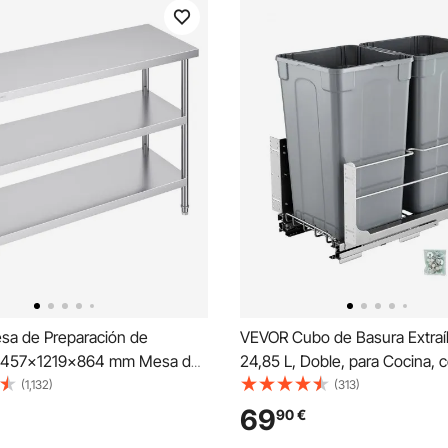
a de Preparación de
VEVOR Cubo de Basura Extraíb
s 457x1219x864 mm Mesa de
24,85 L, Doble, para Cocina, 
e Cocina Comercial de Acero
Montaje Bajo Encimera, Resis
(1,132)
(313)
 con 2 Estantes Inferiores
Puerta Corrediza y Cierre Sua
69
90
€
s Mesa de Preparación para
Armario de Cocina, Fregadero