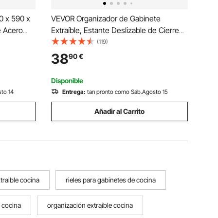
0 x 590 x
VEVOR Organizador de Gabinete
e Acero
Extraíble, Estante Deslizable de Cierre
y Asas,
Suave, Alta Resistencia, Organización de
(119)
deal para
Gabinete de Base de Ensamblaje para
38
90
€
o,
Despensa de Cocina y Baño, 432 x 533
x 76 mm
Disponible
sto 14
Entrega:
tan pronto como Sáb.Agosto 15
Añadir al Carrito
traible cocina
rieles para gabinetes de cocina
e cocina
organización extraible cocina