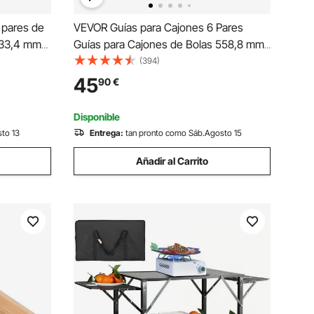
 pares de
VEVOR Guías para Cajones 6 Pares
533,4 mm
Guías para Cajones de Bolas 558,8 mm
 kg Riel
Cierre Suave y Silencioso 45,4 kg Riel
(394)
l inferior
Guía de Acero de Montaje Lateral
45
90
€
de cocina
Extensión Completa para Estante de
Gabinete de Cocina
Disponible
to 13
Entrega:
tan pronto como Sáb.Agosto 15
Añadir al Carrito