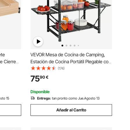
ete
VEVOR Mesa de Cocina de Camping,
de Cierre
Estación de Cocina Portátil Plegable con
nización de
Bolsa de Transporte, Mesa de Camping
(174)
rior y
de Aluminio de 126 x 46 x 81 cm para
75
90
€
 Baño,
Pícnics al Aire libre, Barbacoas, Camping
Disponible
sto 15
Entrega:
tan pronto como Jue.Agosto 13
Añadir al Carrito