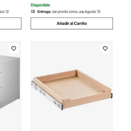
46 x 12,7 mm
Disponible
sto 12
Entrega:
tan pronto como Jue.Agosto 13
Añadir al Carrito