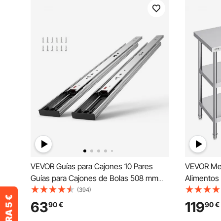
VEVOR Guías para Cajones 10 Pares
VEVOR Mes
Guías para Cajones de Bolas 508 mm
Alimento
Cierre Suave y Silencioso 45,4 kg Riel
Trabajo d
(394)
Guía de Acero de Montaje Lateral
Inoxidable
63
119
90
€
90
€
Extensión Completa para Estante de
Ajustable