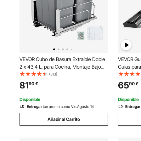
VEVOR Cubo de Basura Extraíble Doble
VEVOR Guí
2 x 43,4 L, para Cocina, Montaje Bajo
Guías par
Encimera, con Puerta Corredera y Cierre
Cierre Sua
(313)
Suave, para Armario de Cocina,
Guía de Ac
81
65
90
€
90
€
Fregadero y Encimera, Gris, 560 x 355 x
Extensión
590 mm
Gabinete 
Disponible
Disponible
Entrega:
tan pronto como Vie.Agosto 14
Entrega:
Añadir al Carrito