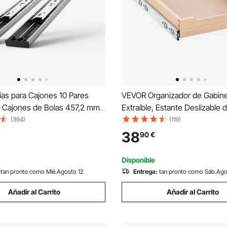
as para Cajones 10 Pares
VEVOR Organizador de Gabin
a Cajones de Bolas 457,2 mm
Extraíble, Estante Deslizable 
ve y Silencioso 45,4 kg Riel
Suave, Alta Resistencia, Orga
(394)
(119)
ero de Montaje Lateral
Gabinete Base Ensamblaje Infe
38
90
€
 Completa para Estante de
Lateral a Despensa de Cocina
de Cocina
356 x 533 x 76 mm
Disponible
tan pronto como Mié.Agosto 12
Entrega:
tan pronto como Sáb.Ago
Añadir al Carrito
Añadir al Carrito