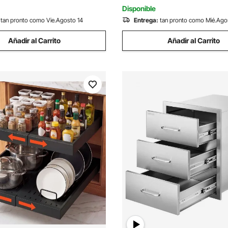
ocina, Hogar
Encimera, Gris
Disponible
tan pronto como Vie.Agosto 14
Entrega:
tan pronto como Mié.Ago
Añadir al Carrito
Añadir al Carrito