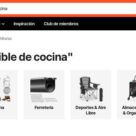
o
Inspiración
Club de miembros
litarias
ible de cocina
"
na
Ferretería
Deportes & Aire
Almac
Libre
& Orga