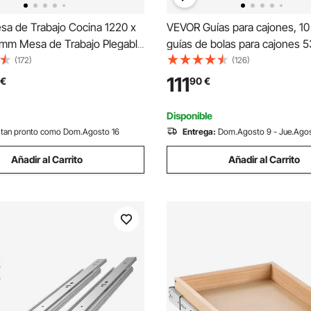
a de Trabajo Cocina 1220 x
VEVOR Guías para cajones, 10
 mm Mesa de Trabajo Plegable
guías de bolas para cajones 
idable con Estante Extraíble
Cierre suave y silencioso 45,4
(172)
(126)
rga Mesa Acero Inoxidable
guía de acero de montaje latera
111
€
90
€
Ajustables para Camping
con cerradura para gabinete 
mercial
Disponible
tan pronto como Dom.Agosto 16
Entrega:
Dom.Agosto 9 - Jue.Agos
Añadir al Carrito
Añadir al Carrito