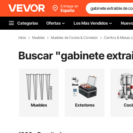
Entregar en
España
Categorías
Ofertas
Los Más Vendidos
Nuev
Inicio
Muebles
Muebles de Cocina & Comedor
Carritos & Mesas Uti
Buscar "
gabinete extra
Muebles
Exteriores
Coci