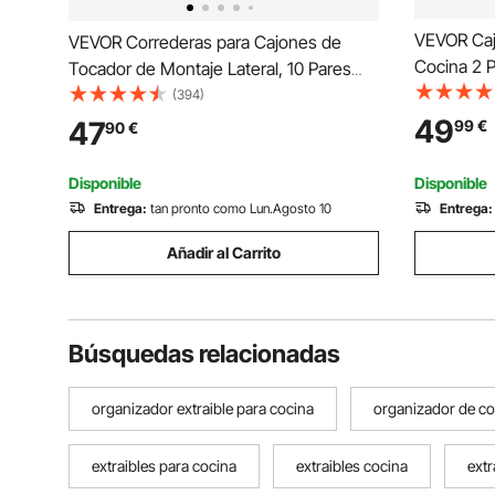
VEVOR Cajó
VEVOR Correderas para Cajones de
Cocina 2 
Tocador de Montaje Lateral, 10 Pares
Ancho Exp
Rieles para Gabinete con Cojinetes de
(394)
Profundid
Bolas Extensión Completa, Carga 45kg,
49
47
99
€
90
€
Nivel, Con
para Reemplazo de Cocina DIY, 500 x
Despensa 
46 x 12,7 mm
Disponible
Disponible
Entrega:
tan pronto como Lun.Agosto 10
Entrega:
Añadir al Carrito
Búsquedas relacionadas
organizador extraible para cocina
organizador de coc
extraibles para cocina
extraibles cocina
extr