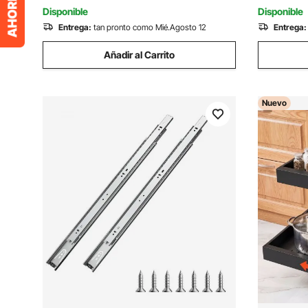
Gabinete de Cocina
Parrilla, C
Disponible
Disponible
Entrega:
tan pronto como Mié.Agosto 12
Entrega:
Añadir al Carrito
Nuevo