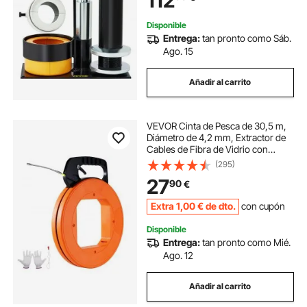
112
Disponible
Entrega:
tan pronto como Sáb.
Ago. 15
Añadir al carrito
VEVOR Cinta de Pesca de 30,5 m,
Diámetro de 4,2 mm, Extractor de
Cables de Fibra de Vidrio con
Carcasa y Mango, Herramienta
(295)
Extractora de Cables para Paredes
27
90
€
y Conductos Eléctricos, no
Conductor
Extra
1
,00
€
de dto.
con cupón
Disponible
Entrega:
tan pronto como Mié.
Ago. 12
Añadir al carrito