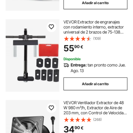
Añadir al carrito
VEVOR Extractor de engranajes
con rodamiento interno, extractor
universal de 2 brazos de 75-138
mm, extractor de cilindros de acero
(109)
45, 7 placas de extracción,
55
90
€
extractor manual de carcasa
Disponible
Entrega:
tan pronto como Jue.
Ago. 13
Añadir al carrito
VEVOR Ventilador Extractor de 48
W 980 m³/h, Extractor de Aire de
203 mm, con Control de Velocidad
y Válvula Antirretorno, Montaje para
(268)
Pared, Ventilación para Cocina
34
90
€
Baño Garaje Sótano Ático Taller