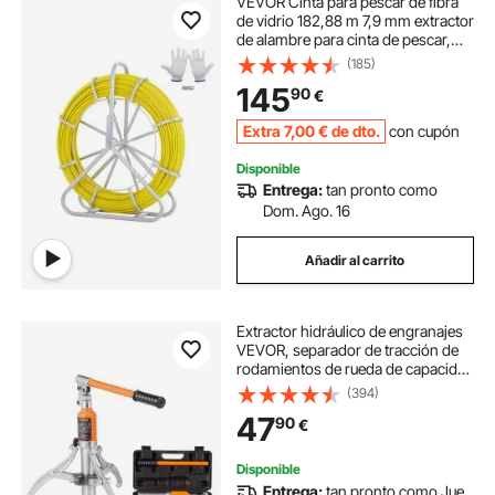
VEVOR Cinta para pescar de fibra
de vidrio 182,88 m 7,9 mm extractor
de alambre para cinta de pescar,
varilla para correr cables con
(185)
soporte de carrete de acero, 3
145
90
€
cabezales de tracción
Extra
7
,00
€
de dto.
con cupón
Disponible
Entrega:
tan pronto como
Dom. Ago. 16
Añadir al carrito
Extractor hidráulico de engranajes
VEVOR, separador de tracción de
rodamientos de rueda de capacidad
máxima de 5 toneladas, extractor
(394)
de 2 o 3 mandíbulas, vertical y
47
90
€
horizontal, extractor hidráulico de
mandíbula de 8 pulgadas con
estuche para tirar de bujes
Disponible
Entrega:
tan pronto como Jue.