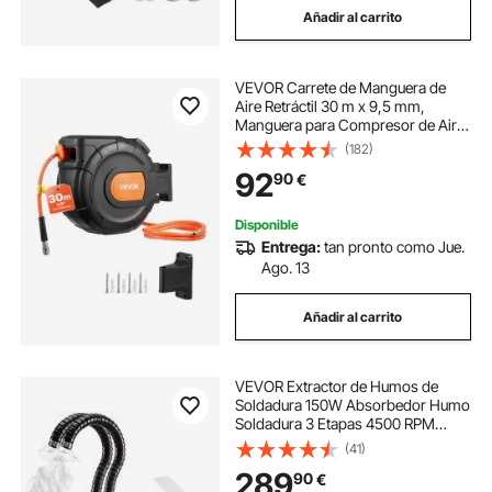
Añadir al carrito
VEVOR Carrete de Manguera de
Aire Retráctil 30 m x 9,5 mm,
Manguera para Compresor de Aire
Presión Máxima de 300 PSI, con
(182)
Entrada de 2 m, Montaje en Pared
92
90
€
Giratorio de 180°, para Garaje, Taller
Disponible
Entrega:
tan pronto como Jue.
Ago. 13
Añadir al carrito
VEVOR Extractor de Humos de
Soldadura 150W Absorbedor Humo
Soldadura 3 Etapas 4500 RPM
Filtro de Humos para Estación de
(41)
Soldadura 11 x 11 x 16,9 Pulgadas
289
90
€
Ventilador de Extracción de