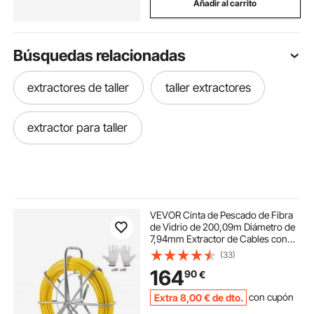
Añadir al carrito
Búsquedas relacionadas
extractores de taller
taller extractores
extractor para taller
VEVOR Cinta de Pescado de Fibra
de Vidrio de 200,09m Diámetro de
7,94mm Extractor de Cables con
Varilla para Pasar Cables, Soporte
(33)
de Carrete de Acero, 3 Cabezales
164
90
€
de Extracción, Herramientas de
Pesca
Extra
8
,00
€
de dto.
con cupón