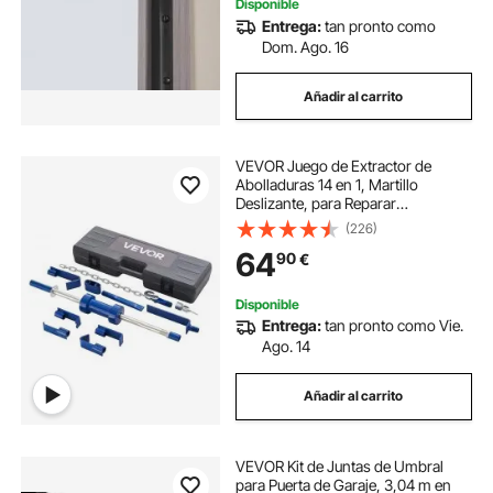
Disponible
Entrega:
tan pronto como
Dom. Ago. 16
Añadir al carrito
VEVOR Juego de Extractor de
Abolladuras 14 en 1, Martillo
Deslizante, para Reparar
Abolladuras de Coche, Marco de
(226)
Reparación con Bolsa de
64
90
€
Transporte, Barra de Extensión y
Mango Antideslizante
Disponible
Entrega:
tan pronto como Vie.
Ago. 14
Añadir al carrito
VEVOR Kit de Juntas de Umbral
para Puerta de Garaje, 3,04 m en