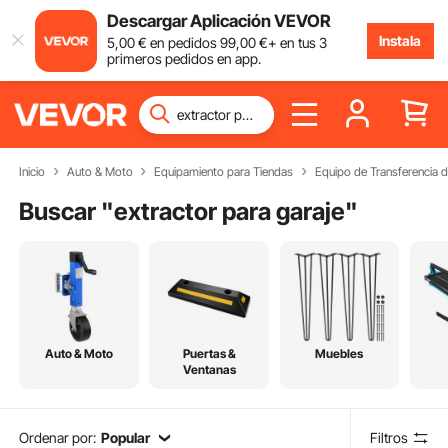
Descargar Aplicación VEVOR
Instala
5
,00
€
en pedidos
99
,00
€
+ en tus 3
primeros pedidos en app.
Inicio
Auto & Moto
Equipamiento para Tiendas
Equipo de Transferencia d
Buscar "
extractor para garaje
"
Auto & Moto
Puertas &
Muebles
Ventanas
Ordenar por:
Popular
Filtros