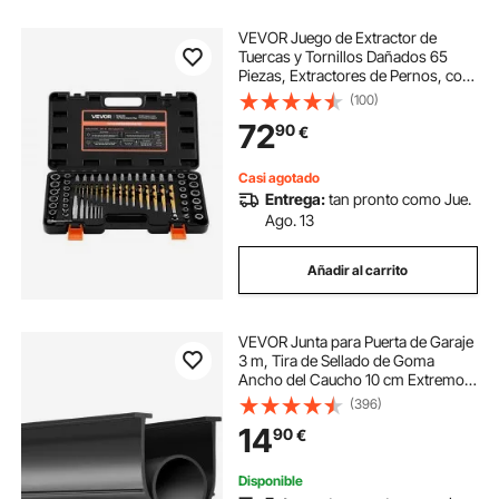
VEVOR Juego de Extractor de
Tuercas y Tornillos Dañados 65
Piezas, Extractores de Pernos, con
Brocas, Adaptadores y Estuche de
(100)
Almacenamiento, Herramientas
72
90
€
para Sacar Tornillos Rotos
Oxidados Pintados
Casi agotado
Entrega:
tan pronto como Jue.
Ago. 13
Añadir al carrito
VEVOR Junta para Puerta de Garaje
3 m, Tira de Sellado de Goma
Ancho del Caucho 10 cm Extremo
en T para Evitar Penetración del
(396)
Viento, Lluvia, Lámina, Puerta
14
90
€
Seccional y Basculante, Almacén de
Fábrica
Disponible