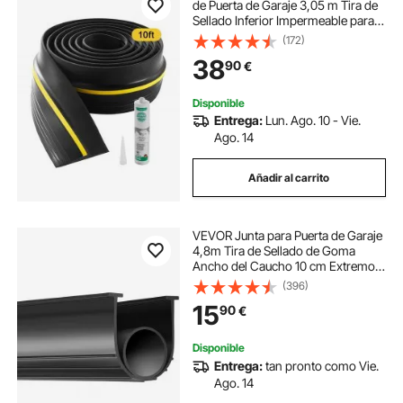
de Puerta de Garaje 3,05 m Tira de
Sellado Inferior Impermeable para
Puerta de Garaje con Adhesivo,
(172)
Reemplazo de Burlete de PVC
38
90
€
Grueso Mejorado para Bricolaje,
Negro
Disponible
Entrega:
Lun. Ago. 10 - Vie.
Ago. 14
Añadir al carrito
VEVOR Junta para Puerta de Garaje
4,8m Tira de Sellado de Goma
Ancho del Caucho 10 cm Extremo
en T para Evitar Penetración del
(396)
Viento, Lluvia, Lámina, Puerta
15
90
€
Seccional y Basculante, Almacén de
Fábrica
Disponible
Entrega:
tan pronto como Vie.
Ago. 14