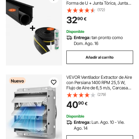
Forma de U + Junta Tórica, Junta
Inferior para Puerta de Garaje, se
(172)
Combina con Tiras de Sellado
32
90
€
Impermeable con Adhesivo, Negro
Disponible
Entrega:
tan pronto como
Dom. Ago. 16
Añadir al carrito
VEVOR Ventilador Extractor de Aire
Nuevo
con Persiana 1400 RPM 25,5 W,
Flujo de Aire de 6,5 m/s, Carcasa
de Acero, Ventilador Industrial de
(279)
Pared con Cable Precableado para
40
90
€
Garaje, Taller, Cobertizo y Ático
Disponible
Entrega:
Lun. Ago. 10 - Vie.
Ago. 14