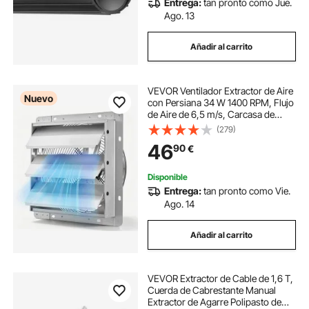
Entrega:
tan pronto como Jue.
Ago. 13
Añadir al carrito
VEVOR Ventilador Extractor de Aire
Nuevo
con Persiana 34 W 1400 RPM, Flujo
de Aire de 6,5 m/s, Carcasa de
Acero, Ventilador Industrial de
(279)
Pared con Cable Precableado para
46
90
€
Garaje, Taller, Ático y Cobertizo
Disponible
Entrega:
tan pronto como Vie.
Ago. 14
Añadir al carrito
VEVOR Extractor de Cable de 1,6 T,
Cuerda de Cabrestante Manual
Extractor de Agarre Polipasto de