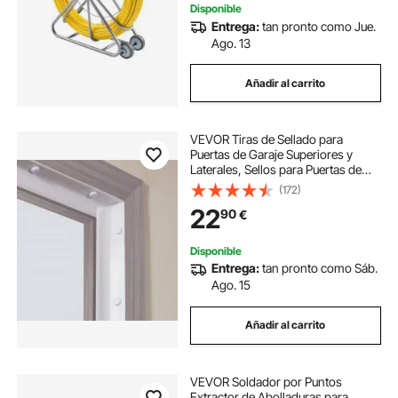
Disponible
Entrega:
tan pronto como Jue.
Ago. 13
Añadir al carrito
VEVOR Tiras de Sellado para
Puertas de Garaje Superiores y
Laterales, Sellos para Puertas de
Garaje de TPE de 10,36 m,
(172)
Reemplazo Universal Compuesto
22
90
€
Suave y Duro Resistente a la
Intemperie, Blanco
Disponible
Entrega:
tan pronto como Sáb.
Ago. 15
Añadir al carrito
VEVOR Soldador por Puntos
Extractor de Abolladuras para