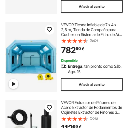
Añadir al carrito
VEVOR Tienda Inflable de 7 x 4 x
2,5 m, Tienda de Campaña para
Coche con Sistema de Filtro de Aire
y 2 Sopladores, para Garaje de
(842)
Motocicletas, Estación de Trabajo
782
90
€
de Pintura Automática y Más
Disponible
Entrega:
tan pronto como Sáb.
Ago. 15
Añadir al carrito
VEVOR Extractor de Piñones de
Acero Extractor de Rodamientos de
Cojinetes Extractor de Piñones 3
Cojinetes 11,3/11,3/13,2 cm
(226)
Herramienta Extractor de Piñones
99
€
para Cojinetes Dana 30/40/60/70