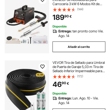
Carrocería 3 kW 6 Modos Kit de
Soldadura Herramienta de
(144)
Reparación de Carrocería 16
189
90
€
Accesorios para Eliminación de
Abolladuras de Vehículos
Disponible
Entrega:
tan pronto como Vie.
Ago. 14
Añadir al carrito
VEVOR Tira de Sellado para Umbral
de Puerta de Garaje 5,03 m Tira de
Sellado Inferior Impermeable para
Puerta de Garaje con Adhesivo,
(172)
Reemplazo de Burlete de PVC
46
90
€
Grueso Mejorado para Bricolaje,
Negro
Disponible
Entrega:
Lun. Ago. 10 - Vie.
Ago. 14