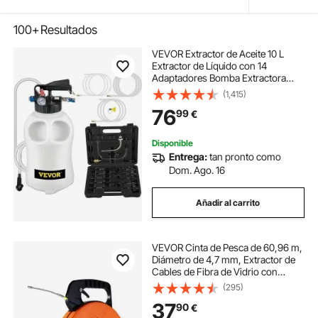
100+
Resultados
VEVOR Extractor de Aceite 10 L
Extractor de Líquido con 14
Adaptadores Bomba Extractora
Líquidos 10 x 5,6 x 15 cm para
(1,415)
Sustitución de Aceite en ATV,
76
99
€
Barcos, Equipos Agrícolas,
Vehículos de Motores
Disponible
Entrega:
tan pronto como
Dom. Ago. 16
Añadir al carrito
VEVOR Cinta de Pesca de 60,96 m,
Diámetro de 4,7 mm, Extractor de
Cables de Fibra de Vidrio con
Carcasa y Mango, Herramienta
(295)
Extractora de Cables para Paredes
37
90
€
y Conductos Eléctricos, no