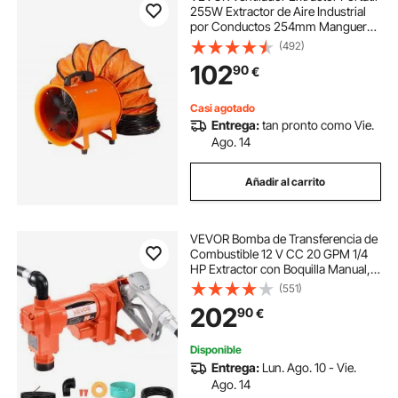
255W Extractor de Aire Industrial
por Conductos 254mm Manguera
de Extracción 5m Volumen de Aire
(492)
1720CFM Extractor de Aire para
102
90
€
Extraer Polvo, Humo, Trabajo en
Casa
Casi agotado
Entrega:
tan pronto como Vie.
Ago. 14
Añadir al carrito
VEVOR Bomba de Transferencia de
Combustible 12 V CC 20 GPM 1/4
HP Extractor con Boquilla Manual,
Manguera de Descarga, Tubo de
(551)
Succión, para Gasolina, Diésel,
202
90
€
Queroseno, Mezclas de Etanol y
Metanol
Disponible
Entrega:
Lun. Ago. 10 - Vie.
Ago. 14