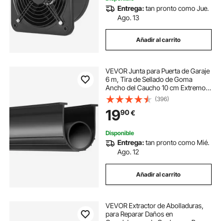
Entrega:
tan pronto como Jue.
Ago. 13
Añadir al carrito
VEVOR Junta para Puerta de Garaje
6 m, Tira de Sellado de Goma
Ancho del Caucho 10 cm Extremo
en T para Evitar Penetración del
(396)
Viento, Lluvia, Lámina, Puerta
19
90
€
Seccional y Basculante, Almacén de
Fábrica
Disponible
Entrega:
tan pronto como Mié.
Ago. 12
Añadir al carrito
VEVOR Extractor de Abolladuras,
para Reparar Daños en