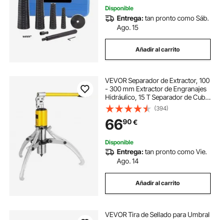
Disponible
Entrega:
tan pronto como Sáb.
Ago. 15
Añadir al carrito
VEVOR Separador de Extractor, 100
- 300 mm Extractor de Engranajes
Hidráulico, 15 T Separador de Cubo
de Cojinete de Extractor Hidráulico
(394)
con Mango, Kit de Extractor de
66
90
€
Engranajes para Tirar Cubos
Disponible
Entrega:
tan pronto como Vie.
Ago. 14
Añadir al carrito
VEVOR Tira de Sellado para Umbral