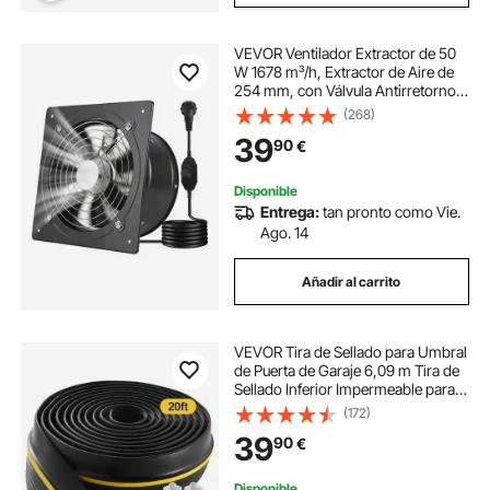
VEVOR Ventilador Extractor de 50
W 1678 m³/h, Extractor de Aire de
254 mm, con Válvula Antirretorno y
Control de Velocidad, Montaje para
(268)
Pared, Ventilación para Garaje Taller
39
90
€
Sótano Cocina Baño Ático
Disponible
Entrega:
tan pronto como Vie.
Ago. 14
Añadir al carrito
VEVOR Tira de Sellado para Umbral
de Puerta de Garaje 6,09 m Tira de
Sellado Inferior Impermeable para
Puerta de Garaje con Adhesivo,
(172)
Reemplazo de Burlete de PVC
39
90
€
Grueso Mejorado para Bricolaje,
Negro
Disponible