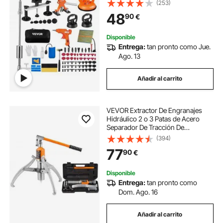
(253)
Extractor de Abolladuras Ventosa
48
90
€
Extractor de Abolladuras para
Automóviles
Disponible
Entrega:
tan pronto como Jue.
Ago. 13
Añadir al carrito
VEVOR Extractor De Engranajes
Hidráulico 2 o 3 Patas de Acero
Separador De Tracción De
Rodamientos Capacidad de
(394)
Tracción 15 T Extractor de Cojinetes
77
90
€
Extensión de 304,8 mm para
Desmontaje de Engranajes
Disponible
Entrega:
tan pronto como
Dom. Ago. 16
Añadir al carrito