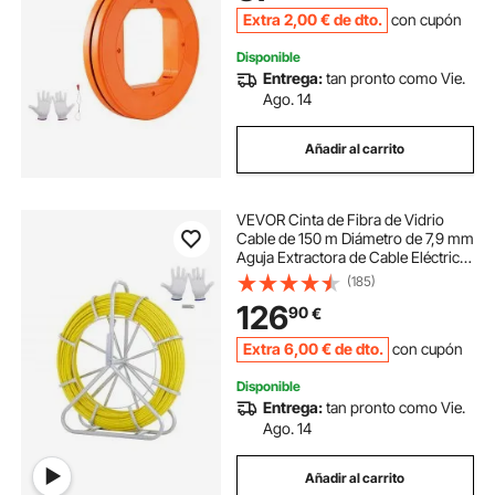
Conductor
Extra
2
,00
€
de dto.
con cupón
Disponible
Entrega:
tan pronto como Vie.
Ago. 14
Añadir al carrito
VEVOR Cinta de Fibra de Vidrio
Cable de 150 m Diámetro de 7,9 mm
Aguja Extractora de Cable Eléctrico
Carrete de Conducto Soporte de
(185)
Acero 3 Cabezas Extractoras para
126
90
€
Conducto No Conductor de Pared
Extra
6
,00
€
de dto.
con cupón
Disponible
Entrega:
tan pronto como Vie.
Ago. 14
Añadir al carrito