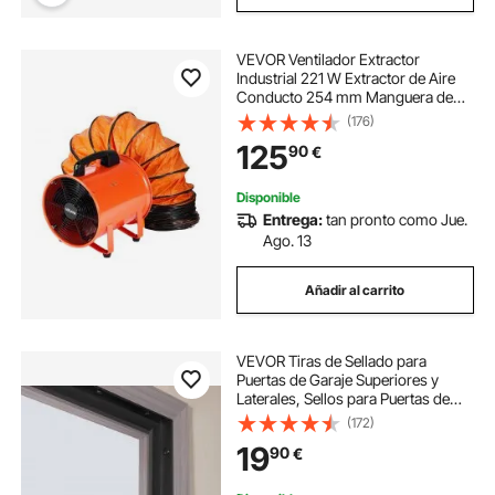
VEVOR Ventilador Extractor
Industrial 221 W Extractor de Aire
Conducto 254 mm Manguera de
Extracción 10 m Volumen de Aire de
(176)
2922 m3/h Extractor de Aire 2
125
90
€
Engranajes para Extracción de
Polvo y Humo
Disponible
Entrega:
tan pronto como Jue.
Ago. 13
Añadir al carrito
VEVOR Tiras de Sellado para
Puertas de Garaje Superiores y
Laterales, Sellos para Puertas de
Garaje de TPE de 6,09 m,
(172)
Reemplazo Universal Compuesto
19
90
€
Suave y Duro Resistente a la
Intemperie, Negro