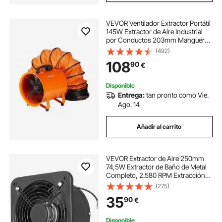
VEVOR Ventilador Extractor Portátil
145W Extractor de Aire Industrial
por Conductos 203mm Manguera
de Extracción 10m Volumen de Aire
(492)
1020CFM Extractor de Aire para
108
90
€
Extraer Polvo, Humo, Trabajo en
Casa
Disponible
Entrega:
tan pronto como Vie.
Ago. 14
Añadir al carrito
VEVOR Extractor de Aire 250mm
74,5W Extractor de Baño de Metal
Completo, 2.580 RPM Extracción
de Aire, Volumen de Aire 1680 m³ /
(275)
h, Ventilador de Escape Ruido
35
90
€
60dBA para Cocina Baño
Disponible