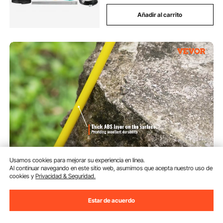
Añadir al carrito
Usamos cookies para mejorar su experiencia en línea.
VEVOR Cinta de Fibra de Vidrio
Al continuar navegando en este sitio web, asumimos que acepta nuestro uso de
Cable de 150 m Diámetro de 7,9
cookies y
Privacidad & Seguridad.
mm Aguja Extractora de Cable
Eléctrico Carrete de Conducto
(185)
Soporte de Acero 3 Cabezas
Estar de acuerdo
126
90
€
Extractoras para Conducto No
Conductor de Pared