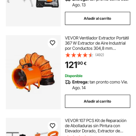
Ago. 13
Añadir al carrito
VEVOR Ventilador Extractor Portátil
367 W Extractor de Aire Industrial
por Conductos 304,8 mm
Manguera de Extracción 5 m
(492)
Volumen de Aire 2574 CFM
121
90
€
Extractor de Aire para Extraer
Polvo, Trabajo en Casa
Disponible
Entrega:
tan pronto como Vie.
Ago. 14
Añadir al carrito
VEVOR 107 PCS Kit de Reparación
de Abolladuras sin Pintura con
Elevador Dorado, Extractor de
Puente, Martillo Deslizante