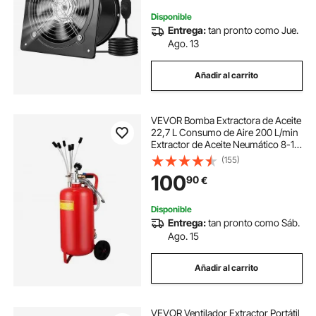
Disponible
Entrega:
tan pronto como Jue.
Ago. 13
Añadir al carrito
VEVOR Bomba Extractora de Aceite
22,7 L Consumo de Aire 200 L/min
Extractor de Aceite Neumático 8-10
bar con Asa Portátil y Ruedas
(155)
Extractor Aceite para Automóvil/
100
90
€
Motocicleta/ Barco/ Caravana
Disponible
Entrega:
tan pronto como Sáb.
Ago. 15
Añadir al carrito
VEVOR Ventilador Extractor Portátil