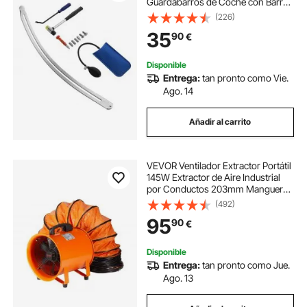
Guardabarros de Coche con Barra
Curva, Palanca, Martillo de Goma,
(226)
Pasadores de Reparación Extraíbles
35
90
€
para Airbag, con Cabezales de
Repuesto
Disponible
Entrega:
tan pronto como Vie.
Ago. 14
Añadir al carrito
VEVOR Ventilador Extractor Portátil
145W Extractor de Aire Industrial
por Conductos 203mm Manguera
de Extracción 5m Volumen de Aire
(492)
1020CFM Extractor de Aire para
95
90
€
Extraer Polvo, Humo, Trabajo en
Casa
Disponible
Entrega:
tan pronto como Jue.
Ago. 13