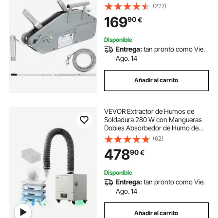
Cabrestante de Cable con Longitud
(227)
de 20 m Diámetro 11 mm para
169
90
€
Puertos Fábricas
Disponible
Entrega:
tan pronto como Vie.
Ago. 14
Añadir al carrito
VEVOR Extractor de Humos de
Soldadura 280 W con Mangueras
Dobles Absorbedor de Humo de
Soldadura 459 m³/h sin Escobillas
(62)
con Filtros de 4 Etapas y 10
478
90
€
Velocidades para Soldadura,
Grabado Láser
Disponible
Entrega:
tan pronto como Vie.
Ago. 14
Añadir al carrito