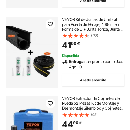
Añadir al carrito
VEVOR Kit de Juntas de Umbral
para Puerta de Garaje, 4,88 m en
Forma de U + Junta Tórica, Junta
Inferior para Puerta de Garaje, se
(172)
Combina con Tiras de Sellado
41
90
€
Impermeable con Adhesivo, Negro
Disponible
Entrega:
tan pronto como Jue.
Ago. 13
Añadir al carrito
VEVOR Extractor de Cojinetes de
Rueda 52 Piezas Kit de Montaje y
Desmontaje Silentbloc y Cojinetes
49 Discos de Acero 18-65 mm con
(98)
Caja Juego de Accesorios para
44
90
€
Cojinete Prensa Sello Taller Garaje