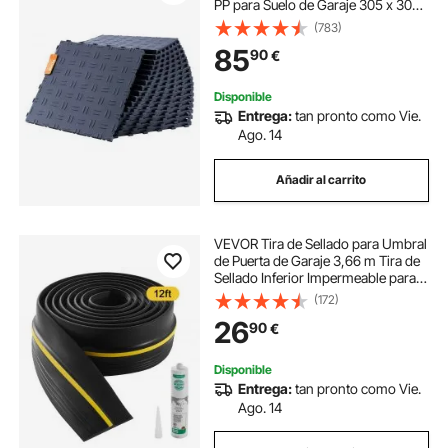
PP para Suelo de Garaje 305 x 305
x 13,4 mm Textura Antideslizante de
(783)
Doble Cara, para Garajes, Sótanos,
85
90
€
Talleres de Reparación, Gris
Disponible
Entrega:
tan pronto como Vie.
Ago. 14
Añadir al carrito
VEVOR Tira de Sellado para Umbral
de Puerta de Garaje 3,66 m Tira de
Sellado Inferior Impermeable para
Puerta de Garaje con Adhesivo,
(172)
Reemplazo de Burlete de PVC
26
90
€
Grueso Mejorado para Bricolaje,
Negro
Disponible
Entrega:
tan pronto como Vie.
Ago. 14