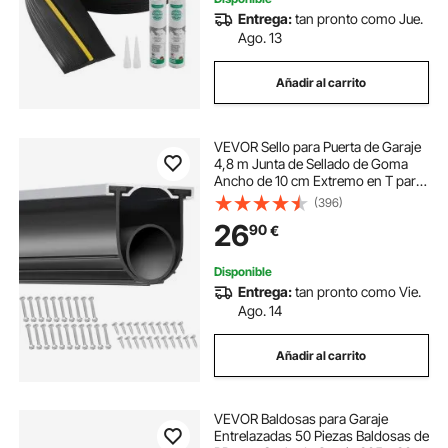
Entrega:
tan pronto como Jue.
Ago. 13
Añadir al carrito
VEVOR Sello para Puerta de Garaje
4,8 m Junta de Sellado de Goma
Ancho de 10 cm Extremo en T para
Evitar Penetración del Viento,
(396)
Lluvia, Lámina, Puerta Seccional y
26
90
€
Basculante, Almacén de Fábrica
Disponible
Entrega:
tan pronto como Vie.
Ago. 14
Añadir al carrito
VEVOR Baldosas para Garaje
Entrelazadas 50 Piezas Baldosas de