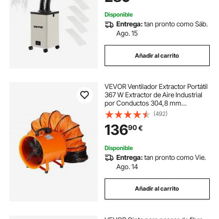
Soldadura
Disponible
Entrega:
tan pronto como Sáb.
Ago. 15
Añadir al carrito
VEVOR Ventilador Extractor Portátil
367 W Extractor de Aire Industrial
por Conductos 304,8 mm
Manguera de Extracción 10 m
(492)
Volumen de Aire 2574 CFM
136
90
€
Extractor de Aire para Extraer
Polvo, Trabajo en Casa
Disponible
Entrega:
tan pronto como Vie.
Ago. 14
Añadir al carrito