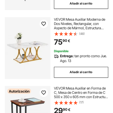
Añadir al carrito
VEVOR Mesa Auxiliar Moderna de
Dos Niveles, Rectangular, con
Aspecto de Mármol, Estructura
Metálica, Patas Geométricas y
(48)
Capacidad de Carga de 95 kg, para
75
90
€
Salón, Color Blanco, 100 x 55 x 45
cm
Disponible
Entrega:
tan pronto como Jue.
Ago. 13
Añadir al carrito
VEVOR Mesa Auxiliar en Forma de
Autorización
C, Mesa de Centro en Forma de C
500 x 350 x 605 mm con Estructura
de Metal y Ruedas, Mueble para
(17)
Portátil para Sala de Estar,
29
90
€
Dormitorio, Oficina, Marrón y