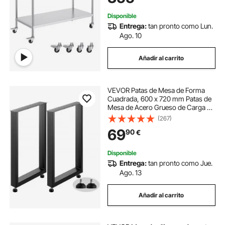
Restaurante
Disponible
Entrega:
tan pronto como Lun.
Ago. 10
Añadir al carrito
VEVOR Patas de Mesa de Forma
Cuadrada, 600 x 720 mm Patas de
Mesa de Acero Grueso de Carga de
1000 kg, Conjunto de 2 Patas de
(267)
Mesa, Patas de Varias Mesas para
69
90
€
Mesas de Café, Mesas Auxiliares,
Sillones
Disponible
Entrega:
tan pronto como Jue.
Ago. 13
Añadir al carrito