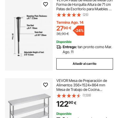
Forma de Horquilla Altura de 71 cm
Patas de Escritorio para Muebles 3
Varillas 4 Piezas Patas de Mesa de
(25)
Centro para Comedor con
Protectores de Piso de Goma,
Termina Ago. 14
Negro
27
90
€
-
24%
36,90
€
Disponible
Entrega:
tan pronto como Mar.
Ago. 11
Añadir al carrito
VEVOR Mesa de Preparación de
Alimentos 356x1524x864 mm
Mesa de Trabajo de Cocina
Comercial de Acero Inoxidable con
(1,128)
2 Estantes Inferiores Ajustables
122
90
€
Mesa de Preparación para Parrilla,
Cocina, Hogar
Disponible