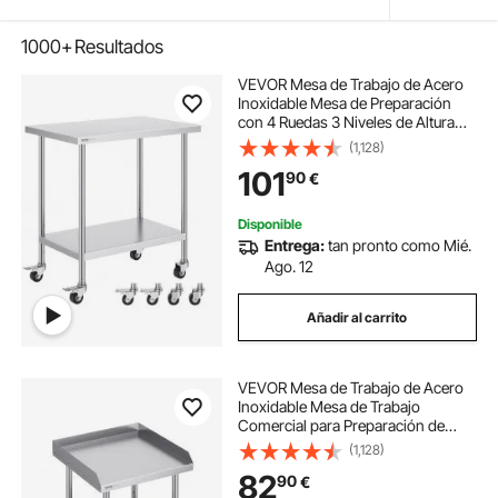
1000+
Resultados
VEVOR Mesa de Trabajo de Acero
Inoxidable Mesa de Preparación
con 4 Ruedas 3 Niveles de Altura
Ajustable Mesa de Trabajo de
(1,128)
Preparación de Alimentos para
101
90
€
Cocinas Restaurantes Comerciales
91,4x61 cm
Disponible
Entrega:
tan pronto como Mié.
Ago. 12
Añadir al carrito
VEVOR Mesa de Trabajo de Acero
Inoxidable Mesa de Trabajo
Comercial para Preparación de
Alimentos con 4 Ruedas
(1,128)
Salpicadero de 3 Lados Mesa de
82
90
€
Trabajo 610x610x762 mm Mesa de