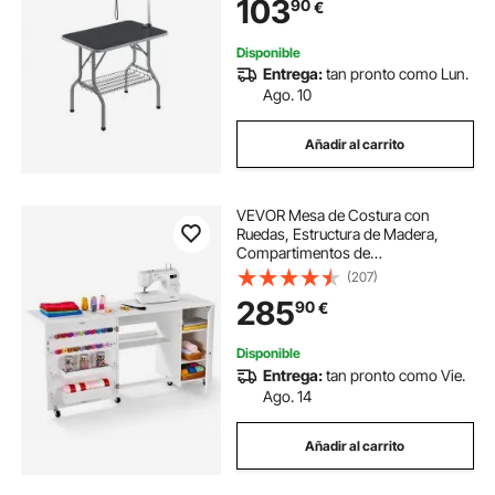
103
90
€
Perros de Acero Inoxidable con 1
Pinza 2 Cuerdas 1 Asa
Disponible
Entrega:
tan pronto como Lun.
Ago. 10
Añadir al carrito
VEVOR Mesa de Costura con
Ruedas, Estructura de Madera,
Compartimentos de
Almacenamiento y Puerta
(207)
Magnética, Capacidad de Carga 40
285
90
€
kg, Ideal para Estación de
Manualidades y Mesa Auxiliar,
Blanco
Disponible
Entrega:
tan pronto como Vie.
Ago. 14
Añadir al carrito