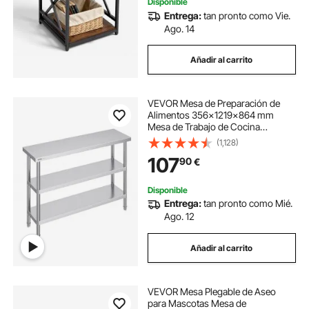
Disponible
Entrega:
tan pronto como Vie.
Ago. 14
Añadir al carrito
VEVOR Mesa de Preparación de
Alimentos 356x1219x864 mm
Mesa de Trabajo de Cocina
Comercial de Acero Inoxidable con
(1,128)
2 Estantes Inferiores Ajustables
107
90
€
Mesa de Preparación para Parrilla,
Cocina, Hogar
Disponible
Entrega:
tan pronto como Mié.
Ago. 12
Añadir al carrito
VEVOR Mesa Plegable de Aseo
para Mascotas Mesa de