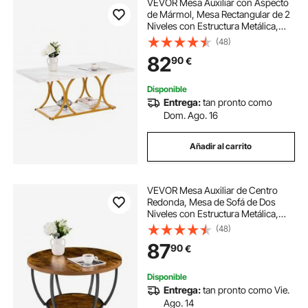
VEVOR Mesa Auxiliar con Aspecto
de Mármol, Mesa Rectangular de 2
Niveles con Estructura Metálica,
Patas Geométricas y Capacidad de
(48)
Carga de 95 kg, Blanca, para Sofá u
82
90
€
Oficina, 120 x 59,5 x 48 cm
Disponible
Entrega:
tan pronto como
Dom. Ago. 16
Añadir al carrito
VEVOR Mesa Auxiliar de Centro
Redonda, Mesa de Sofá de Dos
Niveles con Estructura Metálica,
Almacenamiento Abierto y Carga
(48)
de 34,9 kg, Marrón Rústico, 80,5 x
87
90
€
80,5 x 44 cm, Estilo Clásico-
Moderno
Disponible
Entrega:
tan pronto como Vie.
Ago. 14