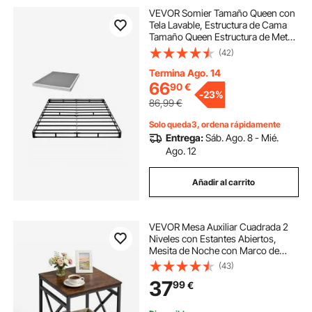
VEVOR Somier Tamaño Queen con
Tela Lavable, Estructura de Cama
Tamaño Queen Estructura de Metal
Resistente 2010 x 1510 x 102 mm,
(42)
Base de Colchón de Capacidad
Máxima de 1587,57 kg Fácil Instalar
Termina Ago. 14
66
90
€
-
23%
86,99
€
Solo queda3, ordena rápidamente
Entrega:
Sáb. Ago. 8 - Mié.
Ago. 12
Añadir al carrito
VEVOR Mesa Auxiliar Cuadrada 2
Niveles con Estantes Abiertos,
Mesita de Noche con Marco de
Metal en Forma de X, Escritorio de
(43)
Centro 45,7x45,7x51 cm, para Sala
37
99
€
de Estar, Dormitorio, Oficina,
Marrón