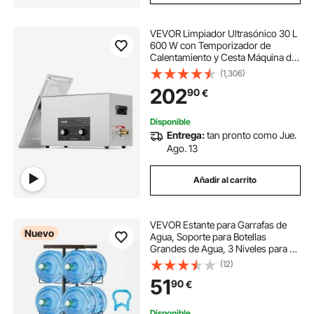
VEVOR Limpiador Ultrasónico 30 L
600 W con Temporizador de
Calentamiento y Cesta Máquina de
Cavitación Sónica Digital para
(1,306)
Herramientas de Laboratorio,
202
90
€
Piezas Metálicas, Carburador,
Piezas de Auto
Disponible
Entrega:
tan pronto como Jue.
Ago. 13
Añadir al carrito
VEVOR Estante para Garrafas de
Nuevo
Agua, Soporte para Botellas
Grandes de Agua, 3 Niveles para 6
Botellones, Estructura Metálica,
(12)
Organizador de Almacenamiento
51
90
€
Plegable para Oficina Comedor Sala
de Estar
Disponible