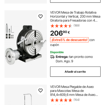
VEVOR Mesa de Trabajo Rotativa
Horizontal y Vertical, 200 mm Mesa
Giratoria para Fresadoras con 4
Ranuras, 105 y 40 mm Fresadora
(189)
de Mesa de Trabajo Rotativa para
206
90
€
Perforar, Fresar o Cortar en Taller
¡Extra5% de descuento!
con
cupón
Disponible
Entrega:
tan pronto como
Dom. Ago. 9
Añadir al carrito
VEVOR Mesa Plegable de Aseo
para Mascotas Mesa de
914,4x609,6 mm Mesa de Aseo
para Perros Capacidad de Carga de
(154)
149,7 kg Mesa de Peluquería para