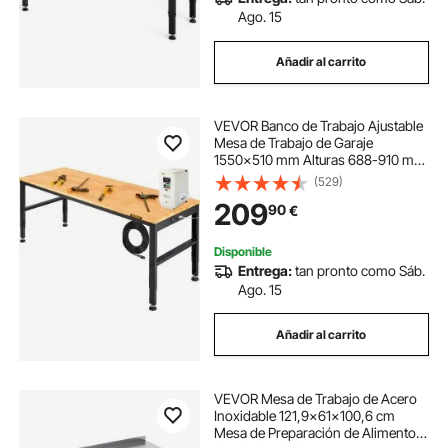
Ago. 15
Añadir al carrito
VEVOR Banco de Trabajo Ajustable
Mesa de Trabajo de Garaje
1550x510 mm Alturas 688-910 mm
Carga de 900 kg con Tomas de
(529)
Corriente Estructura de Metal y
209
90
€
Almohadillas para los Pies, para
Taller
Disponible
Entrega:
tan pronto como Sáb.
Ago. 15
Añadir al carrito
VEVOR Mesa de Trabajo de Acero
Inoxidable 121,9x61x100,6 cm
Mesa de Preparación de Alimentos