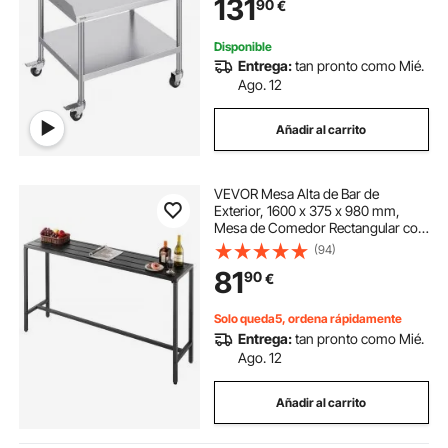
131
90
€
Trabajo 762x914x762 mm Mesa de
Trabajo para Restaurante
Disponible
Entrega:
tan pronto como Mié.
Ago. 12
Añadir al carrito
VEVOR Mesa Alta de Bar de
Exterior, 1600 x 375 x 980 mm,
Mesa de Comedor Rectangular con
Tablero Impermeable y Estructura
(94)
de Metal Resistente, Mueble de
81
90
€
Jardín para Patio, Terraza, Piscina,
Negro
Solo queda5, ordena rápidamente
Entrega:
tan pronto como Mié.
Ago. 12
Añadir al carrito