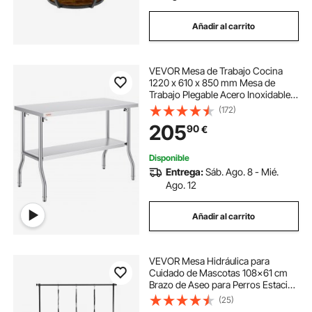
Añadir al carrito
VEVOR Mesa de Trabajo Cocina
1220 x 610 x 850 mm Mesa de
Trabajo Plegable Acero Inoxidable
con Estante Extraíble 350 kg Carga
(172)
Mesa Acero Inoxidable con Pies
205
90
€
Ajustables para Camping Cocina
Comercial
Disponible
Entrega:
Sáb. Ago. 8 - Mié.
Ago. 12
Añadir al carrito
VEVOR Mesa Hidráulica para
Cuidado de Mascotas 108x61 cm
Brazo de Aseo para Perros Estación
de Aseo para Perros Altura
(25)
Ajustable 56,2-101 cm Mesa