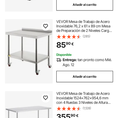
Añadir al carrito
mesa oficina piernas x
VEVOR Mesa de Trabajo de Acero
Mesa giratoria Horizontal y Vertical
Inoxidable 76,2 x 61 x 89 cm Mesa
de Preparación de 2 Niveles Carga
de 150kg Mesa de Cocina Estante
(285)
mesa de jardin
patas mesa salon cristal
Ajustable en Altura para Cocina
85
90
€
Restaurante Bar Garaje al Aire Libre
mesa de gabinete
Disponible
Entrega:
tan pronto como Mié.
Ago. 12
como hacer mesa circular de madera
Añadir al carrito
VEVOR Mesa de Trabajo de Acero
Inoxidable 1524x762x954,6 mm
con 4 Ruedas 3 Niveles de Altura
Ajustables Mesa de Trabajo de
(1,128)
Preparación de Alimentos
355
90
€
Resistente para Cocina Comercial