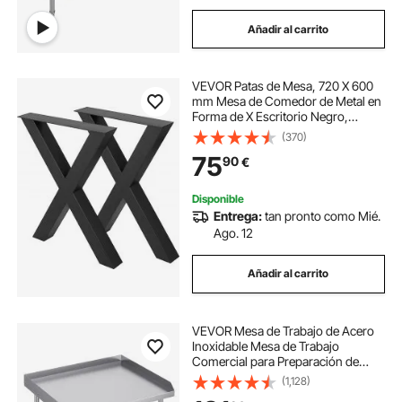
Añadir al carrito
VEVOR Patas de Mesa, 720 X 600
mm Mesa de Comedor de Metal en
Forma de X Escritorio Negro,
Conjunto de 2 Patas de Mesa de
(370)
Acero de Calidad, Patas para
75
90
€
Muebles Tienda de Café Bar de
Oficina en Casa
Disponible
Entrega:
tan pronto como Mié.
Ago. 12
Añadir al carrito
VEVOR Mesa de Trabajo de Acero
Inoxidable Mesa de Trabajo
Comercial para Preparación de
Alimentos con 4 Ruedas
(1,128)
Salpicadero de 3 Lados Mesa de