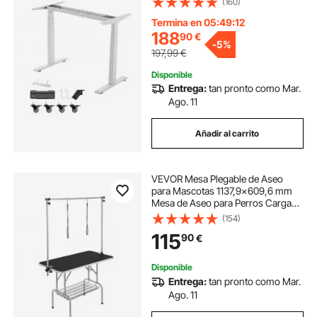
(160)
Elevable Eléctrico, Patas de Mesa
con Control Inteligente para Oficina
Termina en 05:49:11
Hogar, Blanco
188
90
€
-
5%
197,99
€
Disponible
Entrega:
tan pronto como Mar.
Ago. 11
Añadir al carrito
VEVOR Mesa Plegable de Aseo
para Mascotas 1137,9x609,6 mm
Mesa de Aseo para Perros Carga
de 149,7 kg Mesa de Peluquería
(154)
para Perros de Acero Inoxidable
115
90
€
con 2 Pinzas 2 Cuerdas Cesta de
Almacenamiento
Disponible
Entrega:
tan pronto como Mar.
Ago. 11