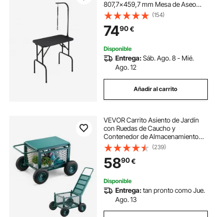
807,7x459,7 mm Mesa de Aseo
para Perros Capacidad de Carga de
(154)
99,8 kg Mesa de Peluquería para
74
90
€
Perros de Acero Inoxidable con 1
Pinza 1 Cuerda 1 Asa
Disponible
Entrega:
Sáb. Ago. 8 - Mié.
Ago. 12
Añadir al carrito
VEVOR Carrito Asiento de Jardín
con Ruedas de Caucho y
Contenedor de Almacenamiento
Estructura Metálica Soporta hasta
(239)
181 kg Asiento Móvil para Trabajar
58
90
€
para Jardinería, Deshierbe,
Plantación
Disponible
Entrega:
tan pronto como Jue.
Ago. 13