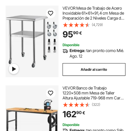
VEVOR Mesa de Trabajo de Acero
Inoxidable 61x61x91,4 cm Mesa de
Preparación de 2 Niveles Carga de
272,4 kg Mesa de Cocina con 4
(4,729)
Ruedas Estante Ajustable en Altura
95
90
€
para Cocina Restaurante Bar Garaje
Disponible
Entrega:
tan pronto como Mié.
Ago. 12
Añadir al carrito
VEVOR Banco de Trabajo
1220x508 mm Mesa de Taller
Altura Ajustable 719-968 mm Carga
de 900kg con Toma de Corriente
(322)
Mesa de Madera Marco de Metal
162
90
€
Almohadillas para los Pies para
Oficina, Garaje
Disponible
Entrega:
tan pronto como Sáb.