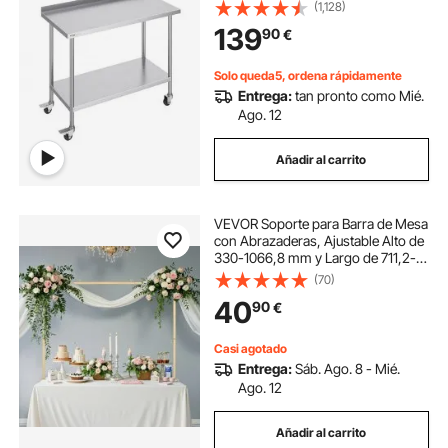
con Ruedas Altura Regulable
(1,128)
Unidad de Almacenamiento de
139
90
€
Alimentos para Cocina Restaurante
Bar Hogar
Solo queda5, ordena rápidamente
Entrega:
tan pronto como Mié.
Ago. 12
Añadir al carrito
VEVOR Soporte para Barra de Mesa
con Abrazaderas, Ajustable Alto de
330-1066,8 mm y Largo de 711,2-
2489,2 mm, Soporte de Arco de
(70)
Mesa de Metal con Ratán para
40
90
€
Decoración de Fiestas, Bodas,
Dorado
Casi agotado
Entrega:
Sáb. Ago. 8 - Mié.
Ago. 12
Añadir al carrito