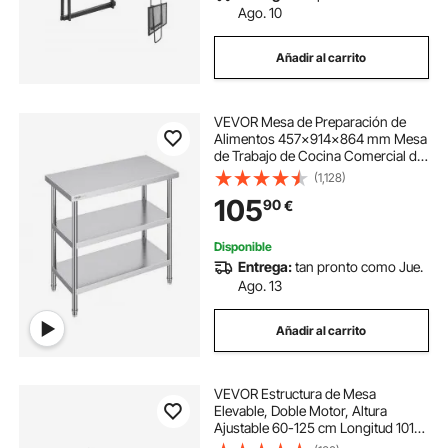
Ago. 10
Añadir al carrito
VEVOR Mesa de Preparación de
Alimentos 457x914x864 mm Mesa
de Trabajo de Cocina Comercial de
Acero Inoxidable con 2 Estantes
(1,128)
Inferiores Ajustables Mesa de
105
90
€
Preparación para Parrilla, Cocina,
Hogar
Disponible
Entrega:
tan pronto como Jue.
Ago. 13
Añadir al carrito
VEVOR Estructura de Mesa
Elevable, Doble Motor, Altura
Ajustable 60-125 cm Longitud 101-
180 cm, Marco de Escritorio