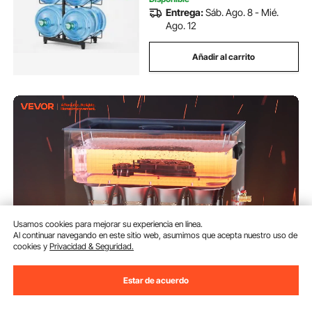
Entrega:
Sáb. Ago. 8 - Mié.
Ago. 12
Añadir al carrito
Usamos cookies para mejorar su experiencia en línea.
Al continuar navegando en este sitio web, asumimos que acepta nuestro uso de
cookies y
Privacidad & Seguridad.
VEVOR Limpiador Ultrasónico
Estar de acuerdo
30 L 600 W con Temporizador
de Calentamiento y Cesta
Máquina de Cavitación Sónica
(1,306)