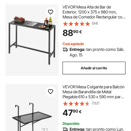
VEVOR Mesa Alta de Bar de
Exterior, 1200 x 375 x 980 mm,
Mesa de Comedor Rectangular con
Tablero Impermeable y Estructura
(94)
de Metal Resistente, Mueble de
88
90
€
Jardín para Patio, Terraza, Piscina,
Negro
Casi agotado
Entrega:
tan pronto como Sáb.
Ago. 15
Añadir al carrito
VEVOR Mesa Colgante para Balcón
Mesa de Barandilla de Metal
Plegable 610 x 530 x 590 mm para
Balcón al Aire Libre, Ajustable en 5
(132)
Niveles, se Adapta a Barandillas de
47
90
€
1-4,72", Mesa para Patio y Terraza
Disponible
Entrega:
tan pronto como Lun.