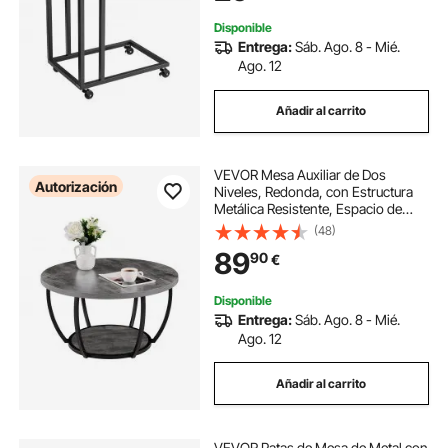
Negro
Disponible
Entrega:
Sáb. Ago. 8 - Mié.
Ago. 12
Añadir al carrito
VEVOR Mesa Auxiliar de Dos
Autorización
Niveles, Redonda, con Estructura
Metálica Resistente, Espacio de
Almacenamiento Abierto y
(48)
Capacidad de Carga de 34,9 kg,
89
90
€
para Salón, Color Gris, 80,5 x 80,5
x 44 cm
Disponible
Entrega:
Sáb. Ago. 8 - Mié.
Ago. 12
Añadir al carrito
VEVOR Patas de Mesa de Metal con