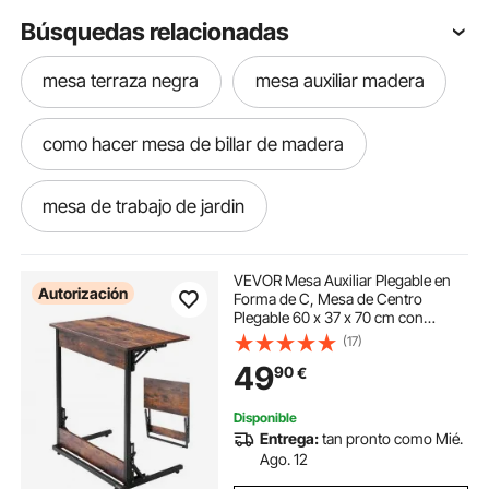
Búsquedas relacionadas
mesa terraza negra
mesa auxiliar madera
como hacer mesa de billar de madera
mesa de trabajo de jardin
mesa abatibles para cocina
VEVOR Mesa Auxiliar Plegable en
Autorización
Forma de C, Mesa de Centro
Plegable 60 x 37 x 70 cm con
mesa abatible cocina con
Estructura de Metal y Patas
(17)
Ajustables, Mueble para TV para
49
90
€
Sala de Estar, Dormitorio, Oficina,
Marrón y Negro
base para fresadora de mesa
Disponible
Entrega:
tan pronto como Mié.
mesa d jardin
cabina con mesa para dj
Ago. 12