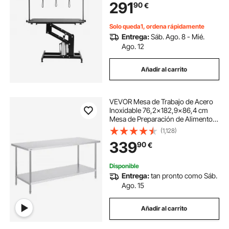
291
90
€
Antideslizante para Perros Carga
Máxima de 182 kg
Solo queda1, ordena rápidamente
Entrega:
Sáb. Ago. 8 - Mié.
Ago. 12
Añadir al carrito
VEVOR Mesa de Trabajo de Acero
Inoxidable 76,2x182,9x86,4 cm
Mesa de Preparación de Alimentos
Carga 417 kg 3 Niveles de Altura
(1,128)
Regulables Unidad de
339
90
€
Almacenamiento de Alimentos para
Cocina Restaurante
Disponible
Entrega:
tan pronto como Sáb.
Ago. 15
Añadir al carrito