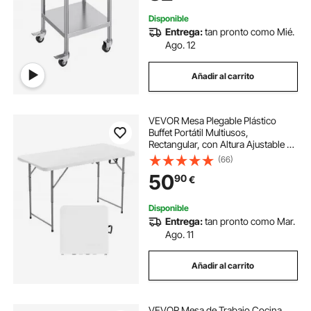
Trabajo para Restaurante
Disponible
Entrega:
tan pronto como Mié.
Ago. 12
Añadir al carrito
VEVOR Mesa Plegable Plástico
Buffet Portátil Multiusos,
Rectangular, con Altura Ajustable y
Asa Integrada, para Fiestas, Picnics
(66)
y Camping, Blanco, 1220 x 600 x
50
90
€
(480/610/740) mm, a 4 a 6 Adultos
Disponible
Entrega:
tan pronto como Mar.
Ago. 11
Añadir al carrito
VEVOR Mesa de Trabajo Cocina