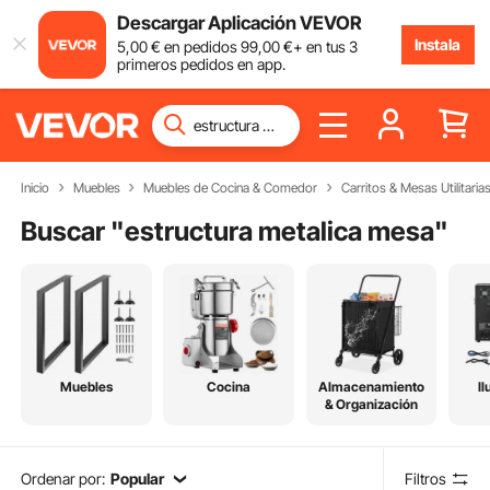
Descargar Aplicación VEVOR
Instala
5
,00
€
en pedidos
99
,00
€
+ en tus 3
primeros pedidos en app.
Inicio
Muebles
Muebles de Cocina & Comedor
Carritos & Mesas Utilitaria
Buscar "
estructura metalica mesa
"
Muebles
Cocina
Almacenamiento
I
& Organización
Ordenar por:
Popular
Filtros