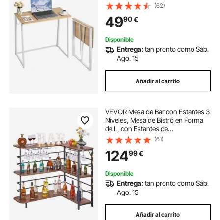
Partículas y Marco de Metal Blanco,
(62)
Mesa de Escritura Carga de 68 kg,
49
90
€
para Oficina, Estudio, Casa, Sala de
Estar
Disponible
Entrega:
tan pronto como Sáb.
Ago. 15
Añadir al carrito
VEVOR Mesa de Bar con Estantes 3
Niveles, Mesa de Bistró en Forma
de L, con Estantes de
Almacenamiento, Patas Ajustables,
(61)
Luz LED, Acabado en Nogal y
124
99
€
Estructura Metálica, para Hogar,
Sala de Estar
Disponible
Entrega:
tan pronto como Sáb.
Ago. 15
Añadir al carrito