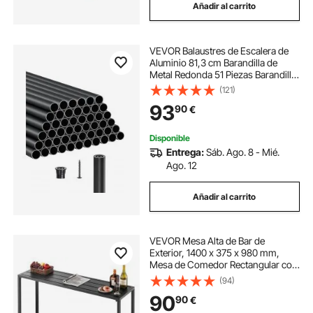
Añadir al carrito
VEVOR Balaustres de Escalera de
Aluminio 81,3 cm Barandilla de
Metal Redonda 51 Piezas Barandilla
Hueca para Terraza con Tapas de
(121)
Riel y Tornillos para Escaleras,
93
90
€
Porches, Patios, Balcón, Negro
Disponible
Entrega:
Sáb. Ago. 8 - Mié.
Ago. 12
Añadir al carrito
VEVOR Mesa Alta de Bar de
Exterior, 1400 x 375 x 980 mm,
Mesa de Comedor Rectangular con
Tablero Impermeable y Estructura
(94)
de Metal Resistente, Mueble de
90
90
€
Jardín para Patio, Terraza, Piscina,
Negro