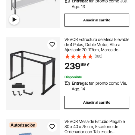
Entrega:
tan pronto como Jue.
Ago. 13
Añadir al carrito
VEVOR Estructura de Mesa Elevable
de 4 Patas, Doble Motor, Altura
Ajustable 70-117cm, Marco de
Escritorio Elevable Eléctrico, 4
(160)
Ajustes, Patas de Mesa con Control
239
99
€
Inteligente para Oficina Hogar,
Negro
Disponible
Entrega:
tan pronto como Vie.
Ago. 14
Añadir al carrito
VEVOR Mesa de Estudio Plegable
Autorización
80 x 40 x 75 cm, Escritorio de
Ordenador con Tablero de