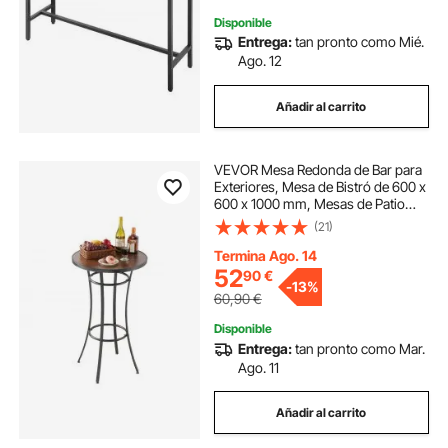
Disponible
Entrega:
tan pronto como Mié.
Ago. 12
Añadir al carrito
VEVOR Mesa Redonda de Bar para
Exteriores, Mesa de Bistró de 600 x
600 x 1000 mm, Mesas de Patio
con Estructura Metálica Resistente,
(21)
Mueble de Mostrador para
Comedor, Balcón, Jardín y Piscina
Termina Ago. 14
52
90
€
-
13%
60,90
€
Disponible
Entrega:
tan pronto como Mar.
Ago. 11
Añadir al carrito