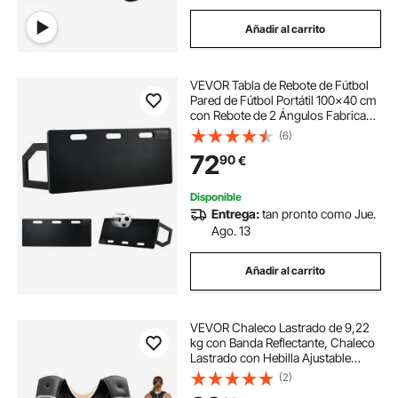
Añadir al carrito
VEVOR Tabla de Rebote de Fútbol ​​
Pared de Fútbol Portátil 100x40 cm
con Rebote de 2 Ángulos Fabricada
en HDPE Equipo de Entrenamiento
(6)
de Fútbol para Niños y Adultos,
72
90
€
Entrenamiento de Pases y Tiros
Disponible
Entrega:
tan pronto como Jue.
Ago. 13
Añadir al carrito
VEVOR Chaleco Lastrado de 9,22
kg con Banda Reflectante, Chaleco
Lastrado con Hebilla Ajustable
Unisex, Equipo para Entrenamiento
(2)
de Fuerza, Correr, Trotar, Fitness y