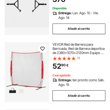
Entrenamiento de Fuerza, Negro
Disponible
Entrega:
Lun. Ago. 10 - Vie.
Ago. 14
Añadir al carrito
VEVOR Red de Barrera para
Barricada, Red de Barrera deportiva
de 2380x1070x2120mm Equipo de
Práctica Portátil con Bolsa de
(1)
Transporte, Red de Protección para
52
90
€
Entrenamiento de Béisbol, Softball
Casi agotado
Entrega:
tan pronto como Sáb.
Ago. 15
Añadir al carrito