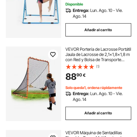
Disponible
Entrega:
Lun. Ago. 10 - Vie.
Ago. 14
Añadir al carrito
VEVOR Portería de Lacrosse Portátil
Jaula de Lacrosse de 2,1x1,8x1,8 m
con Red y Bolsa de Transporte
Equipo de Entrenamiento de Fácil
(1)
Configuración en el Jardín del Patio
88
90
€
Trasero Parque al Aire Libre
Solo queda1, ordena rápidamente
Entrega:
Lun. Ago. 10 - Vie.
Ago. 14
Añadir al carrito
VEVOR Máquina de Sentadillas