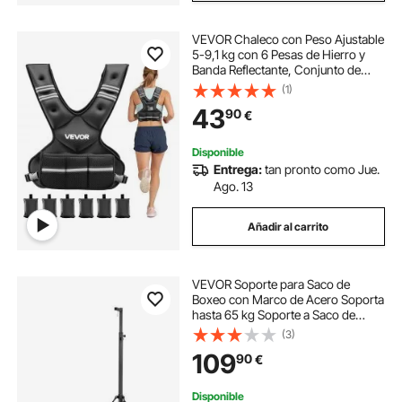
VEVOR Chaleco con Peso Ajustable
5-9,1 kg con 6 Pesas de Hierro y
Banda Reflectante, Conjunto de
Ejercicios con Chaleco con Peso
(1)
Corporal Unisex, Equipo para
43
90
€
Entrenamiento de Fuerza, Correr y
Trotar
Disponible
Entrega:
tan pronto como Jue.
Ago. 13
Añadir al carrito
VEVOR Soporte para Saco de
Boxeo con Marco de Acero Soporta
hasta 65 kg Soporte a Saco de
Arena Independiente con Base con
(3)
Peso Equipo de Entrenamiento para
109
90
€
Gimnasio en Casa, 118 x 118 x 232
cm
Disponible