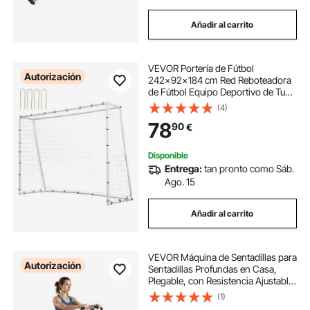
Añadir al carrito
VEVOR Portería de Fútbol
Autorización
242x92x184 cm Red Reboteadora
de Fútbol Equipo Deportivo de Tubo
de Hierro con Bolsa Portátil para
(4)
Entrenamiento en Solitario,
78
90
€
Entrenamiento en Equipo, Pases,
Voleibol
Disponible
Entrega:
tan pronto como Sáb.
Ago. 15
Añadir al carrito
VEVOR Máquina de Sentadillas para
Autorización
Sentadillas Profundas en Casa,
Plegable, con Resistencia Ajustable
de 12 Niveles, Equipo de
(1)
Entrenamiento en Casa para