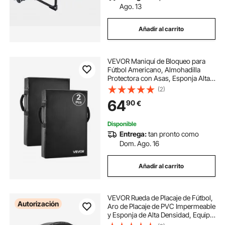
Ago. 13
Añadir al carrito
VEVOR Maniquí de Bloqueo para
Fútbol Americano, Almohadilla
Protectora con Asas, Esponja Alta
Densidad, Equipo de
(2)
Entrenamiento Resistente para
64
90
€
Hockey, Lacrosse, Negro, 2 uds,
600 x 405 x 240 mm
Disponible
Entrega:
tan pronto como
Dom. Ago. 16
Añadir al carrito
VEVOR Rueda de Placaje de Fútbol,
Autorización
Aro de Placaje de PVC Impermeable
y Esponja de Alta Densidad, Equipo
de Entrenamiento con Correas,