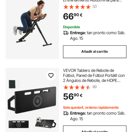
Gimnasio en Casa Capacidad de
(2)
Peso de 200 kg Máquina de
66
90
€
Ejercicios Abdominales para
Entrenamiento de Fuerza Ajustable
Disponible
Entrega:
tan pronto como Sáb.
Ago. 15
Añadir al carrito
VEVOR Tablero de Rebote de
Fútbol, Pared de Fútbol Portátil con
2 Ángulos de Rebote, de HDPE
Plegable, Equipo de Entrenamiento
(6)
de Fútbol para Niños y Adultos,
56
90
€
Práctica de Pases y Tiros, 800 x
300 mm
Solo queda4, ordena rápidamente
Entrega:
tan pronto como Sáb.
Ago. 15
Añadir al carrito