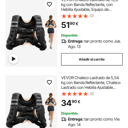
kg con Banda Reflectante, con
Hebilla Ajustable, Equipo de
Entrenamiento para Entrenamiento
(2)
de Fuerza, Correr, Trotar, Fitness y
51
90
€
Pérdida de Peso, 89-114 cm, Unisex
Disponible
Entrega:
tan pronto como Jue.
Ago. 13
Añadir al carrito
VEVOR Chaleco Lastrado de 5,54
kg con Banda Reflectante, Chaleco
Lastrado con Hebilla Ajustable
Unisex, Equipo para Entrenamiento
(2)
de Fuerza, Correr, Trotar, Fitness y
34
90
€
Pérdida de Peso, 89-114 cm
Disponible
Entrega:
tan pronto como Vie.
Ago. 14