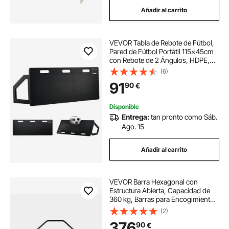
Añadir al carrito
VEVOR Tabla de Rebote de Fútbol, ​​
Pared de Fútbol Portátil 115x45cm
con Rebote de 2 Ángulos, HDPE,
Equipo de Entrenamiento de Fútbol
(6)
para Niños y Adultos,
91
90
€
Entrenamiento de Pases y Tiros
Disponible
Entrega:
tan pronto como Sáb.
Ago. 15
Añadir al carrito
VEVOR Barra Hexagonal con
Estructura Abierta, Capacidad de
360 kg, Barras para Encogimientos
de Hombros con Agarres
(2)
Moleteados, Equipo de
376
90
€
Levantamiento de Pesas y