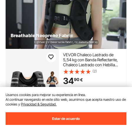
VEVOR Chaleco Lastrado de
5,54 kg con Banda Reflectante,
Chaleco Lastrado con Hebilla
Ajustable Unisex, Equipo para
(2)
Entrenamiento de Fuerza,
34
90
€
Correr, Trotar, Fitness y Pérdida
de Peso, 89-114 cm
Disponible
Usamos cookies para mejorar su experiencia en línea.
Entrega:
tan pronto como
Al continuar navegando en este sitio web, asumimos que acepta nuestro uso de
Vie. Ago. 14
cookies y
Privacidad & Seguridad.
Añadir al carrito
Estar de acuerdo