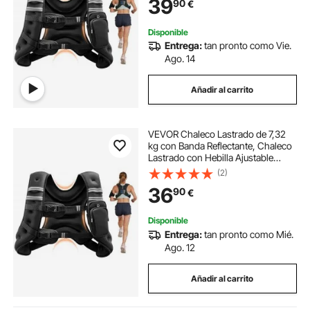
39
90
€
Pérdida de Peso, 89-114 cm
Disponible
Entrega:
tan pronto como Vie.
Ago. 14
Añadir al carrito
VEVOR Chaleco Lastrado de 7,32
kg con Banda Reflectante, Chaleco
Lastrado con Hebilla Ajustable
Unisex, Equipo para Entrenamiento
(2)
de Fuerza, Correr, Trotar, Fitness y
36
90
€
Pérdida de Peso, 89-114 cm
Disponible
Entrega:
tan pronto como Mié.
Ago. 12
Añadir al carrito