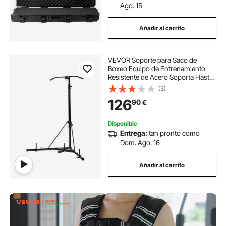
Ago. 15
Añadir al carrito
VEVOR Soporte para Saco de
Boxeo Equipo de Entrenamiento
Resistente de Acero Soporta Hasta
65 kg Altura Ajustable Soporte
(3)
Independiente a Sacos de Arena
126
90
€
para Gimnasio en Casa, 118 x 118 x
232 cm
Disponible
Entrega:
tan pronto como
Dom. Ago. 16
Añadir al carrito