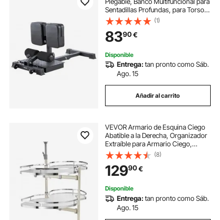
Plegable, Banco Multifuncional para
Sentadillas Profundas, para Torso,
Cintura y Glúteos, Equipo de
(1)
Entrenamiento de Piernas para
83
90
€
Gimnasio en Casa, 1150 x 489 x
730 mm
Disponible
Entrega:
tan pronto como Sáb.
Ago. 15
Añadir al carrito
VEVOR Armario de Esquina Ciego
Abatible a la Derecha, Organizador
Extraíble para Armario Ciego,
Bandeja Abatible 2 Niveles con
(8)
Altura Ajustable, con Cierre Suave,
129
90
€
a la Derecha, 850 x 490 x 780 mm
Disponible
Entrega:
tan pronto como Sáb.
Ago. 15