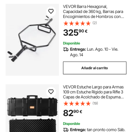
VEVOR Barra Hexagonal,
Capacidad de 360 kg, Barras para
Encogimientos de Hombros con
Agarres Moleteados, Equipo de
(2)
Levantamiento de Pesas y
325
90
€
Entrenamiento de Fuerza, Negro,
1425 x 580 x 147 mm
Disponible
Entrega:
Lun. Ago. 10 - Vie.
Ago. 14
Añadir al carrito
VEVOR Estuche Largo para Armas
109 cm Estuche Rígido para Rifle 3
Capas de Acolchado de Espuma
Maletín para Rifle de Caza, con
(19)
Cerradura, PP, Impermeable,
82
90
€
Transporte Conveniente con
Ruedas para Rifle
Disponible
Entrega:
tan pronto como Sáb.