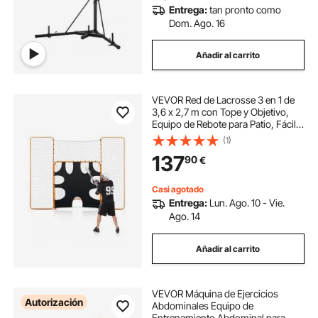
Entrega:
tan pronto como
Dom. Ago. 16
Añadir al carrito
VEVOR Red de Lacrosse 3 en 1 de
3,6 x 2,7 m con Tope y Objetivo,
Equipo de Rebote para Patio, Fácil
de Instalar, con Estructura de
(1)
Acero, Ideal para Entrenamiento de
137
90
€
Jóvenes y Adultos, naranja
Casi agotado
Entrega:
Lun. Ago. 10 - Vie.
Ago. 14
Añadir al carrito
VEVOR Máquina de Ejercicios
Autorización
Abdominales Equipo de
Entrenamiento Abdominal para