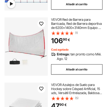
Añadir al carrito
equipo de boxeo
equipo beisbol
VEVOR Red de Barrera para
equipo para boxeo
equipo de gimnasio
Barricada, Red de Barrera deportiva
de 6200x1400x3140mm Equipo de
Práctica Portátil con Bolsa de
(1)
Transporte, Red de Protección para
106
90
€
Entrenamiento de Béisbol, Softball
Casi agotado
Entrega:
tan pronto como Mié.
Ago. 12
Añadir al carrito
VEVOR Azulejos de Suelo para
Hockey sobre Césped Artificial, 15
uds, Versátil Entrelazada, Baldosas
para Pista Baile, Tablero de Equipo
(5)
de Entrenamiento de Hockey sobre
47
90
€
Césped, 315 x 315 x 16 mm