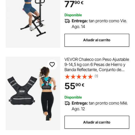
77
90
€
Glúteos y Piernas, 900 x 580 x 1120
mm
Disponible
Entrega:
tan pronto como Vie.
Ago. 14
Añadir al carrito
VEVOR Chaleco con Peso Ajustable
9-14,5 kg con 6 Pesas de Hierro y
Banda Reflectante, Conjunto de
Ejercicios con Chaleco con Peso
(1)
Corporal Unisex, Equipo para
55
90
€
Entrenamiento de Fuerza, Correr y
Trotar
Disponible
Entrega:
tan pronto como Mié.
Ago. 12
Añadir al carrito