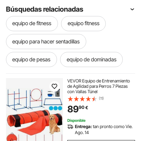
Búsquedas relacionadas
equipo de fitness
equipo fitness
equipo para hacer sentadillas
equipo de pesas
equipo de dominadas
equipo dominadas
VEVOR Equipo de Entrenamiento
de Agilidad para Perros 7 Piezas
con Vallas Túnel
equipo para dominadas
(11)
89
90
€
equipos de gimnasia
equipo baloncesto
Disponible
Entrega:
tan pronto como Vie.
equipo de softbol
equipo gimnasio
Ago. 14