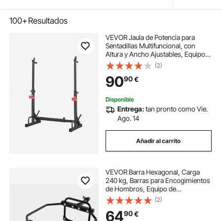
100+
Resultados
VEVOR Jaula de Potencia para
Sentadillas Multifuncional, con
Altura y Ancho Ajustables, Equipo
de Entrenamiento de Fuerza de 250
(2)
kg con Soportes para Barras y
90
90
€
Ganchos en J, 600 x 1070 x 1515
mm
Disponible
Entrega:
tan pronto como Vie.
Ago. 14
Añadir al carrito
VEVOR Barra Hexagonal, Carga
240 kg, Barras para Encogimientos
de Hombros, Equipo de
Levantamiento de Pesas y
(2)
Entrenamiento de Fuerza,
64
90
€
Gimnasio en Casa a Sentadillas,