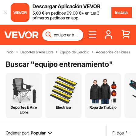
Descargar Aplicación VEVOR
Instala
5
,00
€
en pedidos
99
,00
€
+ en tus 3
primeros pedidos en app.
Inicio
Deportes & Aire Libre
Equipo de Ejercicio
Accesorios de Fitness
Buscar "
equipo entrenamiento
"
Deportes & Aire
Eléctrica
Ropa de Trabajo
Libre
Ordenar por:
Popular
Filtros