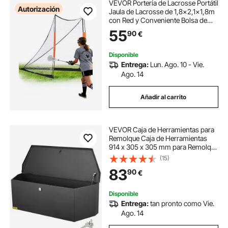
VEVOR Portería de Lacrosse Portátil
Autorización
Jaula de Lacrosse de 1,8x2,1x1,8m
con Red y Conveniente Bolsa de
Transporte Equipos de
55
90
€
Entrenamiento de Fácil
Configuración en el Jardín del Patio
Trasero Parque al
Disponible
Entrega:
Lun. Ago. 10 - Vie.
Ago. 14
Añadir al carrito
VEVOR Caja de Herramientas para
Remolque Caja de Herramientas
914 x 305 x 305 mm para Remolque
de Acero al Carbono Resistente con
(15)
Cerradura y Llaves Resistente a la
83
90
€
Intemperie para Mudanzas
Disponible
Entrega:
tan pronto como Vie.
Ago. 14