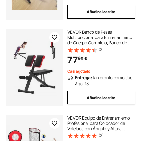
Añadir al carrito
VEVOR Banco de Pesas
Multifuncional para Entrenamiento
de Cuerpo Completo, Banco de
Hiperextensión con Silla Romana,
(3)
Equipo Ajustable y Plegable de 150
77
90
€
kg para Entrenamiento de Espalda,
Brazos
Casi agotado
Entrega:
tan pronto como Jue.
Ago. 13
Añadir al carrito
VEVOR Equipo de Entrenamiento
Profesional para Colocador de
Voleibol, con Ángulo y Altura
Ajustables, con Carrito, 4 Ruedas y
(3)
Bolsa de Transporte, para Interior y