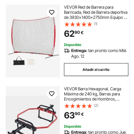
VEVOR Red de Barrera para
Barricada, Red de Barrera deportiva
de 3930x1400x2750mm Equipo de
Práctica Portátil con Bolsa de
(1)
Transporte, Red de Protección para
62
90
€
Entrenamiento de Béisbol, Softball
Disponible
Entrega:
tan pronto como Mié.
Ago. 12
Añadir al carrito
VEVOR Barra Hexagonal, Carga
Máxima de 240 kg, Barras para
Encogimientos de Hombros,
Equipo de Levantamiento de Pesas
(2)
y Entrenamiento de Fuerza,
63
90
€
Gimnasio en Casa para Sentadillas,
Rojo y Negro
Disponible
Entrega:
tan pronto como Jue.