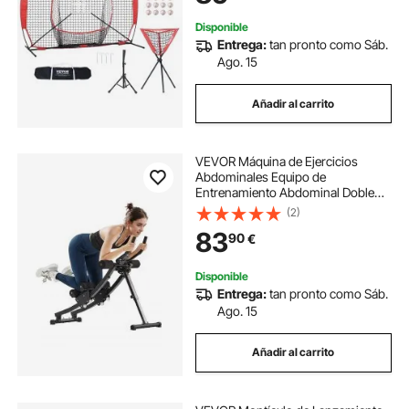
Disponible
Entrega:
tan pronto como Sáb.
Ago. 15
Añadir al carrito
VEVOR Máquina de Ejercicios
Abdominales Equipo de
Entrenamiento Abdominal Doble
Pista para Gimnasio en Casa
(2)
Capacidad de Peso de 200 kg
83
90
€
Máquina de Ejercicios Abdominales
Plegable y Ajustable
Disponible
Entrega:
tan pronto como Sáb.
Ago. 15
Añadir al carrito