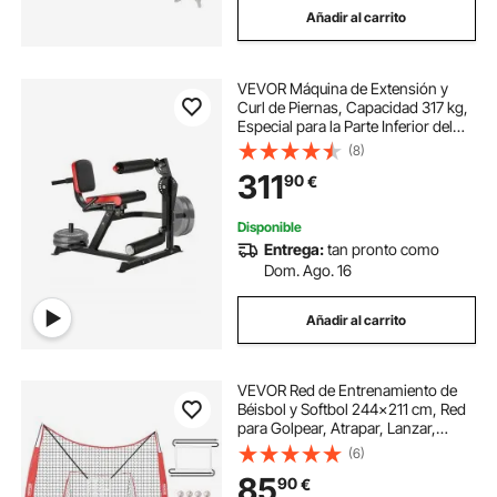
Añadir al carrito
VEVOR Máquina de Extensión y
Curl de Piernas, Capacidad 317 kg,
Especial para la Parte Inferior del
Cuerpo, para Muslos, Equipo de
(8)
Pesas para Entrenamiento en
311
90
€
Gimnasio Casa, 1110 x 910 x 905
mm
Disponible
Entrega:
tan pronto como
Dom. Ago. 16
Añadir al carrito
VEVOR Red de Entrenamiento de
Béisbol y Softbol 244x211 cm, Red
para Golpear, Atrapar, Lanzar,
Equipo de Béisbol con Estructura en
(6)
Arco, Bolsa de Transporte, Zona de
85
90
€
Golpe, 12 Bolas, Tee, Colector