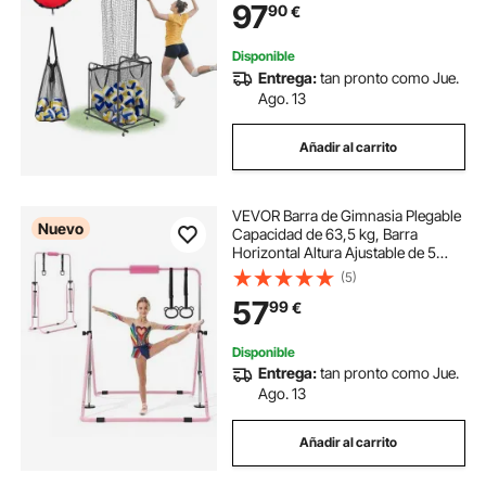
97
90
€
Exterior para Saques, Remates
Disponible
Entrega:
tan pronto como Jue.
Ago. 13
Añadir al carrito
VEVOR Barra de Gimnasia Plegable
Nuevo
Capacidad de 63,5 kg, Barra
Horizontal Altura Ajustable de 5
Niveles 914 a 1321 mm, Equipo de
(5)
Entrenamiento en Casa, Estructura
57
99
€
Estable, 150 x 108 x 135 cm, Rosa
Disponible
Entrega:
tan pronto como Jue.
Ago. 13
Añadir al carrito