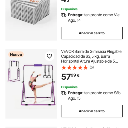
Disponible
Entrega:
tan pronto como Vie.
Ago. 14
Añadir al carrito
VEVOR Barra de Gimnasia Plegable
Nuevo
Capacidad de 63,5 kg, Barra
Horizontal Altura Ajustable de 5
Niveles 914 a 1321 mm, Equipo de
(5)
Entrenamiento en Casa, Estructura
57
99
€
Estable, 150 x 108 x 135 cm,
Morado
Disponible
Entrega:
tan pronto como Sáb.
Ago. 15
Añadir al carrito