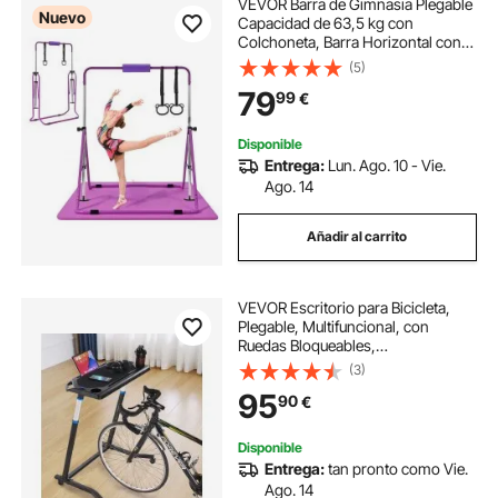
VEVOR Barra de Gimnasia Plegable
Nuevo
Capacidad de 63,5 kg con
Colchoneta, Barra Horizontal con
Altura Ajustable de 5 Niveles 914 a
(5)
1321 mm, Equipo de Entrenamiento
79
99
€
en Casa, Estructura Estable,
Morado
Disponible
Entrega:
Lun. Ago. 10 - Vie.
Ago. 14
Añadir al carrito
VEVOR Escritorio para Bicicleta,
Plegable, Multifuncional, con
Ruedas Bloqueables,
Antideslizante, para Entrenamiento
(3)
de Bicicleta, Apto para Ejercicios en
95
90
€
Casa o en la Oficina, 855 x 593 x
797 mm
Disponible
Entrega:
tan pronto como Vie.
Ago. 14