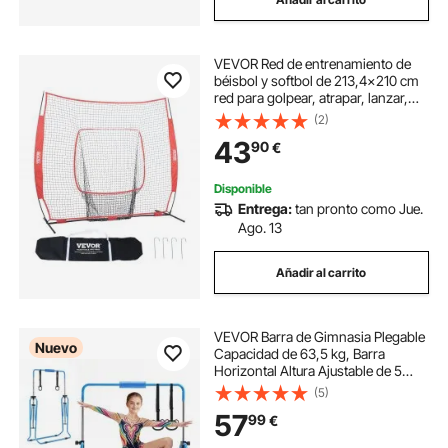
VEVOR Red de entrenamiento de
béisbol y softbol de 213,4x210 cm
red para golpear, atrapar, lanzar,
equipo de béisbol con bolsa de
(2)
transporte y zona de golpe para
43
90
€
jóvenes al aire libre
Disponible
Entrega:
tan pronto como Jue.
Ago. 13
Añadir al carrito
VEVOR Barra de Gimnasia Plegable
Nuevo
Capacidad de 63,5 kg, Barra
Horizontal Altura Ajustable de 5
Niveles 914 a 1321 mm, Equipo de
(5)
Entrenamiento en Casa, Estructura
57
99
€
Estable, 150 x 108 x 135 cm, Azul