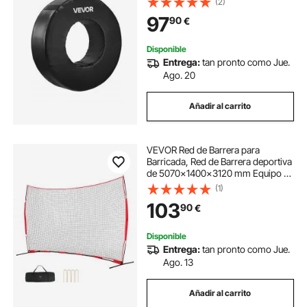
(2)
para Bloqueo, Antideslizante,
97
90
€
Negro, 1 ud, 345/705 x 200 mm
Disponible
Entrega:
tan pronto como Jue.
Ago. 20
Añadir al carrito
VEVOR Red de Barrera para
Barricada, Red de Barrera deportiva
de 5070x1400x3120 mm Equipo de
Práctica Portátil con Bolsa de
(1)
Transporte, Red de Protección para
103
90
€
Entrenamiento de Béisbol, Softball
Disponible
Entrega:
tan pronto como Jue.
Ago. 13
Añadir al carrito