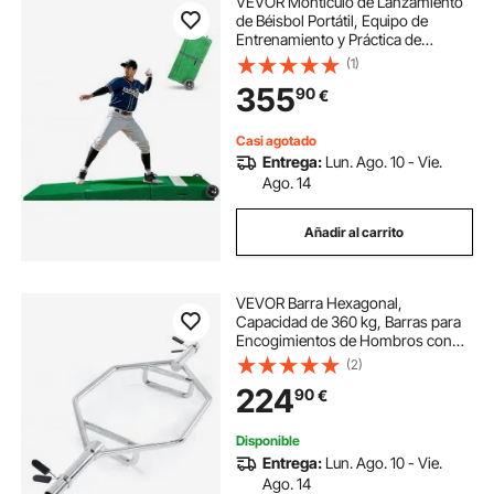
VEVOR Montículo de Lanzamiento
de Béisbol Portátil, Equipo de
Entrenamiento y Práctica de
Lanzamiento con Césped
(1)
Antidecoloración, Caucho
355
90
€
Lanzamiento, Asas Transporte, 229
x 84 x 19.5 cm, Verde
Casi agotado
Entrega:
Lun. Ago. 10 - Vie.
Ago. 14
Añadir al carrito
VEVOR Barra Hexagonal,
Capacidad de 360 kg, Barras para
Encogimientos de Hombros con
Agarres Moleteados, Equipo de
(2)
Levantamiento de Pesas y
224
90
€
Entrenamiento de Fuerza, 1425 x
580 x 147 mm, Plata
Disponible
Entrega:
Lun. Ago. 10 - Vie.
Ago. 14