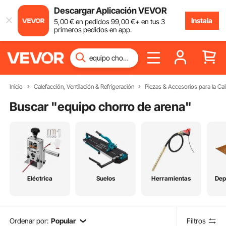
Descargar Aplicación VEVOR
Instala
5
,00
€
en pedidos
99
,00
€
+ en tus 3
primeros pedidos en app.
Inicio
Calefacción, Ventilación & Refrigeración
Piezas & Accesorios para la Cal
Buscar "
equipo chorro de arena
"
Eléctrica
Suelos
Herramientas
Dep
Ordenar por:
Popular
Filtros