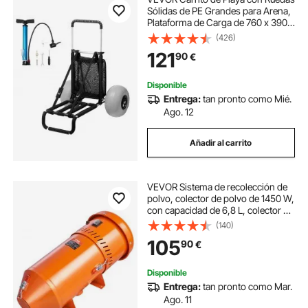
Sólidas de PE Grandes para Arena,
Plataforma de Carga de 760 x 390
mm, Carro de Arena Plegable,
(426)
Carro Resistente para pícnica,
121
90
€
Camp, Pesca, Playa, Jardinería
Disponible
Entrega:
tan pronto como Mié.
Ago. 12
Añadir al carrito
VEVOR Sistema de recolección de
polvo, colector de polvo de 1450 W,
con capacidad de 6,8 L, colector de
polvo, ajuste universal para
(140)
gabinetes de chorro de arena
105
90
€
Disponible
Entrega:
tan pronto como Mar.
Ago. 11