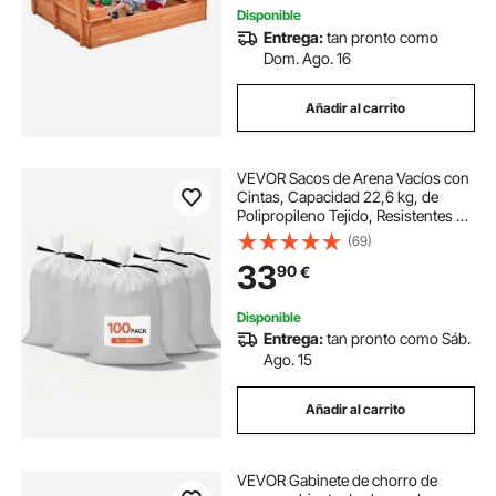
Disponible
Entrega:
tan pronto como
Dom. Ago. 16
Añadir al carrito
VEVOR Sacos de Arena Vacíos con
Cintas, Capacidad 22,6 kg, de
Polipropileno Tejido, Resistentes al
Desgarro y a los Rayos UV para
(69)
Barreras de Protección contra
33
90
€
Inundaciones, 400 x 660 mm, 100
uds
Disponible
Entrega:
tan pronto como Sáb.
Ago. 15
Añadir al carrito
VEVOR Gabinete de chorro de