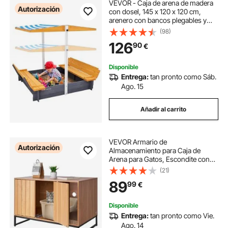
VEVOR - Caja de arena de madera
Autorización
con dosel, 145 x 120 x 120 cm,
arenero con bancos plegables y
revestimiento inferior, caja de arena
(98)
de madera natural para niños para
126
90
€
exteriores, patio, playa, parque,
regalo para niños de 3 a 12 años
Disponible
Entrega:
tan pronto como Sáb.
Ago. 15
Añadir al carrito
VEVOR Armario de
Autorización
Almacenamiento para Caja de
Arena para Gatos, Escondite con
Rascador, con Patas de Metal, Apto
(21)
para la Mayoría de Cajas de Arena,
89
99
€
para Sala de Estar, 80 x 51 x 56,8
cm, Madera
Disponible
Entrega:
tan pronto como Vie.
Ago. 14