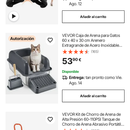
Ago. 12
Añadir al carrito
VEVOR Caja de Arena para Gatos
Autorización
60 x 40 x 30 cm Arenero
Extragrande de Acero Inoxidable
con Pala, Tablero Ancho con Filtro
(165)
y Lados Altos, Arenero Semiabierto
53
90
€
sin Olores para Gatos Grandes,
Gris Oscuro
Disponible
Entrega:
tan pronto como Vie.
Ago. 14
Añadir al carrito
VEVOR Kit de Chorro de Arena de
Alta Presión 60-110PSI Tanque de
Chorro de Arena Abrasivo Portátil
18,92L con 4 Boquillas de Cerámica