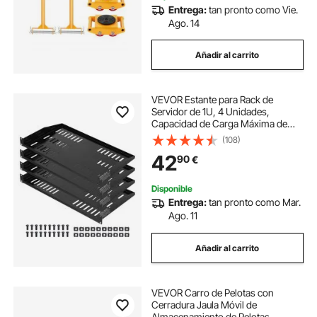
Entrega:
tan pronto como Vie.
Ago. 14
Añadir al carrito
VEVOR Estante para Rack de
Servidor de 1U, 4 Unidades,
Capacidad de Carga Máxima de
22,68 kg, Ventilación en Voladizo,
(108)
25,4 cm de Profundidad, para
42
90
€
Equipos de Red Informática con
Gabinete de 48,26 cm
Disponible
Entrega:
tan pronto como Mar.
Ago. 11
Añadir al carrito
VEVOR Carro de Pelotas con
Cerradura Jaula Móvil de
Almacenamiento de Pelotas