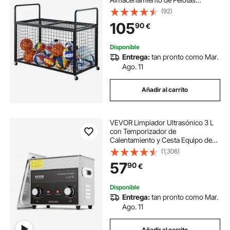
115x61x91,2cm con 4 Ruedas de
(92)
Acero y Frenos Organizador para
105
90
€
Equipos Deportivos Gimnasio
Escuela Garaje Interior Exterior
Disponible
Entrega:
tan pronto como Mar.
Ago. 11
Añadir al carrito
VEVOR Limpiador Ultrasónico 3 L
con Temporizador de
Calentamiento y Cesta Equipo de
Limpieza Ultrasónico Digital
(1,306)
Profesional 120 W para Relojes
57
90
€
Instrumentos Gafas Monedas
Piezas de Metal Plata
Disponible
Entrega:
tan pronto como Mar.
Ago. 11
Añadir al carrito