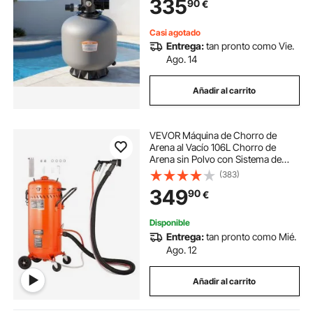
335
90
€
Recirculación, Desagüe, Invierno y
Modos Cerrados
Casi agotado
Entrega:
tan pronto como Vie.
Ago. 14
Añadir al carrito
VEVOR Máquina de Chorro de
Arena al Vacío 106L Chorro de
Arena sin Polvo con Sistema de
Vacío Incorporado 1200 W para
(383)
Control de Polvo Reciclaje de
349
90
€
Abrasivos Máquina de Chorro
Abrasivo 60-110 PSI
Disponible
Entrega:
tan pronto como Mié.
Ago. 12
Añadir al carrito