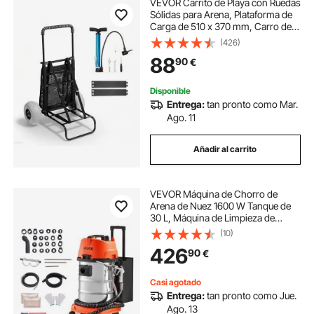
VEVOR Carrito de Playa con Ruedas
Sólidas para Arena, Plataforma de
Carga de 510 x 370 mm, Carro de
Arena Plegables y Altura Ajustable
(426)
Carro Resistente para pícnica,
88
90
€
Camp, Pesca, Playa, Jardinería
Disponible
Entrega:
tan pronto como Mar.
Ago. 11
Añadir al carrito
VEVOR Máquina de Chorro de
Arena de Nuez 1600 W Tanque de
30 L, Máquina de Limpieza de
Válvulas y Colectores de Admisión,
(10)
con 2,5 kg de Cáscara de Nuez y
426
90
€
23 Adaptadores para Motores de
Automóviles
Casi agotado
Entrega:
tan pronto como Jue.
Ago. 13