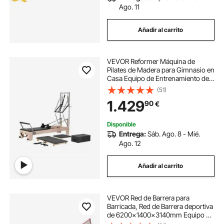
Ago. 11
Añadir al carrito
VEVOR Reformer Máquina de
Pilates de Madera para Gimnasio en
Casa Equipo de Entrenamiento de
Fuerza con Doble Resistencia Caja
(51)
Reformadora Tabla de Salto para
1.429
90
€
Avanzados Principiantes,
243x73x199 cm
Disponible
Entrega:
Sáb. Ago. 8 - Mié.
Ago. 12
Añadir al carrito
VEVOR Red de Barrera para
Barricada, Red de Barrera deportiva
de 6200x1400x3140mm Equipo de
Práctica Portátil con Bolsa de