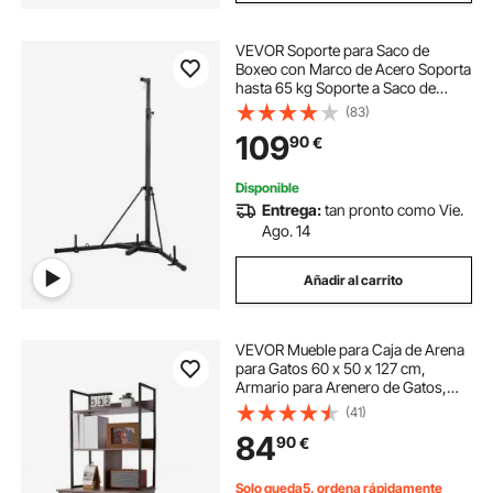
VEVOR Soporte para Saco de
Boxeo con Marco de Acero Soporta
hasta 65 kg Soporte a Saco de
Arena Independiente con Base con
(83)
Peso Equipo de Entrenamiento para
109
90
€
Gimnasio en Casa, 118 x 118 x 232
cm
Disponible
Entrega:
tan pronto como Vie.
Ago. 14
Añadir al carrito
VEVOR Mueble para Caja de Arena
para Gatos 60 x 50 x 127 cm,
Armario para Arenero de Gatos,
con Estantes de Almacenamiento
(41)
Entrada Lateral Puerta, Estilo
84
90
€
Moderno, Casa para Mascotas en
Interior Hogar
Solo queda5, ordena rápidamente