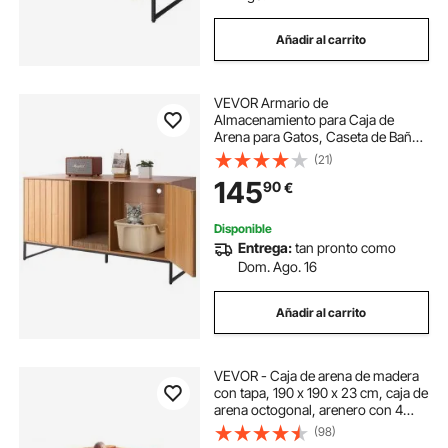
Añadir al carrito
VEVOR Armario de
Almacenamiento para Caja de
Arena para Gatos, Caseta de Baño
Oculta con Poste Rascador,
(21)
Compatible con la Mayoría de
145
90
€
Cajas de Arena, para Sala de Estar,
120 x 45 x 66,5 cm, Madera
Disponible
Entrega:
tan pronto como
Dom. Ago. 16
Añadir al carrito
VEVOR - Caja de arena de madera
con tapa, 190 x 190 x 23 cm, caja de
arena octogonal, arenero con 4
asientos y revestimiento inferior,
(98)
caja de arena para niños para