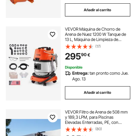
Añadir al carrito
VEVOR Máquina de Chorro de
Arena de Nuez 1200 W Tanque de
13 L, Máquina de Limpieza de
Válvulas y Colectores de Admisión,
(17)
con 2,5 kg de Cáscara de Nuez y
295
90
€
23 Adaptadores para Motores de
Automóviles
Disponible
Entrega:
tan pronto como Jue.
Ago. 13
Añadir al carrito
VEVOR Filtro de Arena de 508 mm
y 189,3 LPM, para Piscinas
Elevadas Enterradas, PE, con
Válvula Multipuerto de 7 Vías,
(80)
Retrolavado, Enjuague,