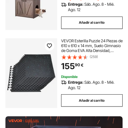
Entrega:
Sáb. Ago. 8 - Mié.
Ago. 12
Añadir al carrito
VEVOR Esterilla Puzzle 24 Piezas de
610 x 610 x 14 mm, Suelo Gimnasio
de Goma EVA Alta Densidad,
Colchoneta de Ejercicios con
(259)
Puntos Azules Antideslizante
155
90
€
Antigolpe Antiruido para Equipo
Pesado, Casa
Disponible
Entrega:
Sáb. Ago. 8 - Mié.
Ago. 12
Añadir al carrito