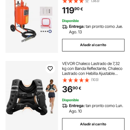
(383)
y Separador de Agua y Aceite para
119
90
€
Eliminar Pintura, Manchas, Óxido
Disponible
Entrega:
tan pronto como Jue.
Ago. 13
Añadir al carrito
VEVOR Chaleco Lastrado de 7,32
kg con Banda Reflectante, Chaleco
Lastrado con Hebilla Ajustable
Unisex, Equipo para Entrenamiento
(103)
de Fuerza, Correr, Trotar, Fitness y
36
90
€
Pérdida de Peso, 89-114 cm
Disponible
Entrega:
tan pronto como Lun.
Ago. 10
Añadir al carrito