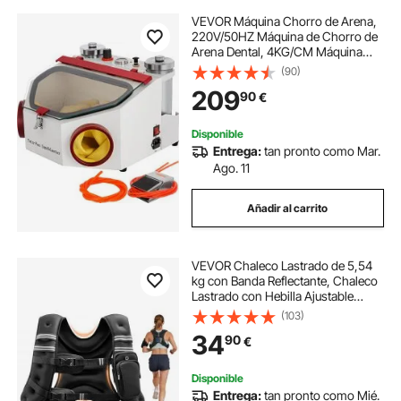
VEVOR Máquina Chorro de Arena,
220V/50HZ Máquina de Chorro de
Arena Dental, 4KG/CM Máquina
Profesional para Limpieza con
(90)
Chorro de Arena con 2 Tanques
209
90
€
para Industria Dental
Disponible
Entrega:
tan pronto como Mar.
Ago. 11
Añadir al carrito
VEVOR Chaleco Lastrado de 5,54
kg con Banda Reflectante, Chaleco
Lastrado con Hebilla Ajustable
Unisex, Equipo para Entrenamiento
(103)
de Fuerza, Correr, Trotar, Fitness y
34
90
€
Pérdida de Peso, 89-114 cm
Disponible
Entrega:
tan pronto como Mié.