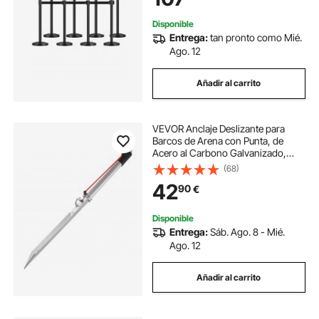
Disponible
Entrega:
tan pronto como Mié.
Ago. 12
Añadir al carrito
VEVOR Anclaje Deslizante para
Barcos de Arena con Punta, de
Acero al Carbono Galvanizado,
para Playa en Aguas Poco
(68)
Profundas, para Asegurar Motos
42
90
€
Acuáticas y Pontones en Playas y
Bancos de Arena
Disponible
Entrega:
Sáb. Ago. 8 - Mié.
Ago. 12
Añadir al carrito