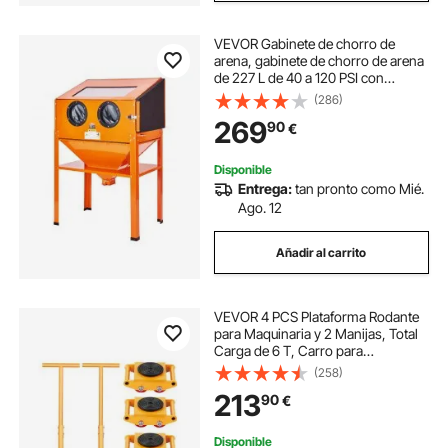
VEVOR Gabinete de chorro de
arena, gabinete de chorro de arena
de 227 L de 40 a 120 PSI con
soporte, chorro de arena de acero
(286)
resistente con pistola de chorro de
269
90
€
arena y 4 boquillas de cerámica
Disponible
Entrega:
tan pronto como Mié.
Ago. 12
Añadir al carrito
VEVOR 4 PCS Plataforma Rodante
para Maquinaria y 2 Manijas, Total
Carga de 6 T, Carro para
Maquinaria con Tapa Giratoria de
(258)
360° y 4 Ruedas Direccionales,
213
90
€
Equipo de Movimiento Industrial,
Amarillo
Disponible