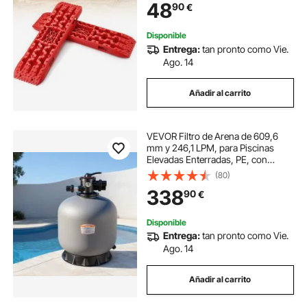
48
90
€
Disponible
Entrega:
tan pronto como Vie.
Ago. 14
Añadir al carrito
VEVOR Filtro de Arena de 609,6
mm y 246,1 LPM, para Piscinas
Elevadas Enterradas, PE, con
Válvula Multipuerto de 7 Vías,
(80)
Retrolavado, Enjuague,
338
90
€
Recirculación, Desagüe, Invierno y
Modos Cerrados
Disponible
Entrega:
tan pronto como Vie.
Ago. 14
Añadir al carrito