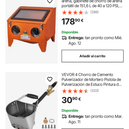
arena, gabinete de chorro de arena
portátil de 151,6 L de 40 a 120 PSI,
chorro de arena de acero resistente
(286)
con pistola de chorro de arena y 4
178
90
€
boquillas de cerámica
Disponible
Entrega:
tan pronto como Mié.
Ago. 12
Añadir al carrito
VEVOR 4 Chorro de Cemento
Pulverizador de Mortero Pistola de
Pulverización de Estuco Pintura de
Pared Herramienta de Hormigón
(333)
30
90
€
Disponible
Entrega:
tan pronto como Mar.
Ago. 11