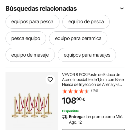
Búsquedas relacionadas
equipos para pesca
equipo de pesca
pesca equipo
equipo para ceramica
equipo de masaje
equipos para masajes
equipo para atv
equipo para boxeo
VEVOR 8 PCS Poste de Estaca de
Acero Inoxidable de 1,5 m con Base
Hueca de Inyección de Arena y 6
equipo de caza
equipo para el campo
Cuerdas de Terciopelo Rojo,
(174)
Barreras de Control de Multitudes
108
90
€
para Teatro, Fiesta, Boda, Dorado
equipo de fitness
equipo de boxeo
Disponible
Entrega:
tan pronto como Mié.
equipos pulverizadores
Ago. 12