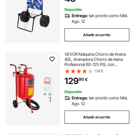
Disponible
Entrega:
tan pronto como Mié.
Ago. 12
Añadir al carrito
VEVOR Máquina Chorro de Arena
40L, Arenadora Chorro de Aena
Profesional 60-125 PSI, con
Accesorios 3 m, Chorreadora de
(383)
Arena para Eliminar Pintura u Óxido
129
90
€
de Equipos
Disponible
Entrega:
tan pronto como Mié.
Ago. 12
Añadir al carrito