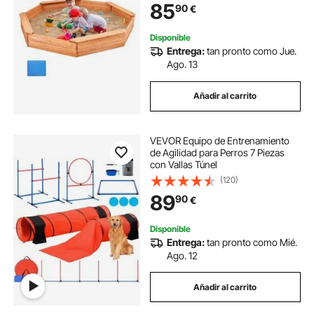
85
90
€
exteriores, patio, playa, parque,
regalo para niños y niñas de 3 a 12
años
Disponible
Entrega:
tan pronto como Jue.
Ago. 13
Añadir al carrito
VEVOR Equipo de Entrenamiento
de Agilidad para Perros 7 Piezas
con Vallas Túnel
(120)
89
90
€
Disponible
Entrega:
tan pronto como Mié.
Ago. 12
Añadir al carrito