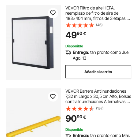
VEVOR Filtro de aire HEPA,
reemplazo de filtro de aire de
483x404 mm, filtros de 3 etapas de
alta eficiencia compatibles
(46)
purificadores de aire, equipos de
49
90
€
restauración de daños por agua
Disponible
Entrega:
tan pronto como Jue.
Ago. 13
Añadir al carrito
VEVOR Barrera Antiinundaciones
7,32 m Largo x 30,5 cm Alto, Bolsas
contra Inundaciones Alternativas al
Saco de Arena, Barrera contra
(197)
Inundaciones de PVC Reutilizable,
90
90
€
para Puerta de Garaje
Disponible
Entrega:
tan pronto como Mar.