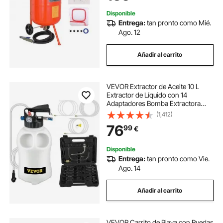
Disponible
Entrega:
tan pronto como Mié.
Ago. 12
Añadir al carrito
VEVOR Extractor de Aceite 10 L
Extractor de Líquido con 14
Adaptadores Bomba Extractora
Líquidos 10 x 5,6 x 15 cm para
(1,412)
Sustitución de Aceite en ATV,
76
99
€
Barcos, Equipos Agrícolas,
Vehículos de Motores
Disponible
Entrega:
tan pronto como Vie.
Ago. 14
Añadir al carrito
VEVOR Carrito de Playa con Ruedas