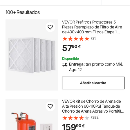
100+
Resultados
VEVOR Prefiltros Protectores 5
Piezas Reemplazo de Filtro de Aire
de 400x400 mm Filtros Etapa 1
Compatibles con Purificador,
(31)
Purificadores de Aire, Equipos de
57
90
€
Restauración de Daños por Agua
Disponible
Entrega:
tan pronto como Mié.
Ago. 12
Añadir al carrito
VEVOR Kit de Chorro de Arena de
Alta Presión 60-110PSI Tanque de
Chorro de Arena Abrasivo Portátil
75,7L con 4 Boquillas de Cerámica
(383)
y Separador de Agua y Aceite para
159
90
€
Eliminar Pintura, Manchas, Óxido