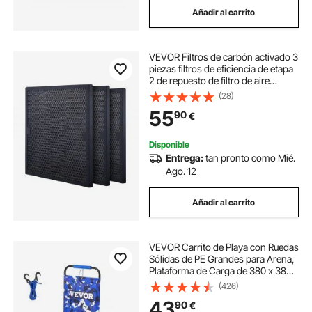
Añadir al carrito
equipo de pulverización
VEVOR Filtros de carbón activado 3
equipo de pulverizador
piezas filtros de eficiencia de etapa
2 de repuesto de filtro de aire
compatibles con purificador,
(28)
purificadores de aire, equipo de
55
90
€
restauración de daños por agua
Disponible
Entrega:
tan pronto como Mié.
Ago. 12
Añadir al carrito
VEVOR Carrito de Playa con Ruedas
Sólidas de PE Grandes para Arena,
Plataforma de Carga de 380 x 386
mm, Carro de Arena Plegable,
(426)
Carro Resistente para pícnica,
43
90
€
Camp, Pesca, Playa, Jardinería