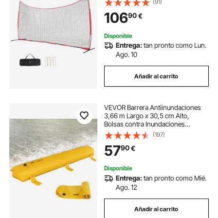
(91)
Transporte, Red de Protección para
106
90
€
Entrenamiento de Béisbol, Softball
Disponible
Entrega:
tan pronto como Lun.
Ago. 10
Añadir al carrito
VEVOR Barrera Antiinundaciones
3,66 m Largo x 30,5 cm Alto,
Bolsas contra Inundaciones
Alternativas a los Sacos de Arena,
(197)
Barrera contra Inundaciones de
57
90
€
PVC Impermeable, para Puerta de
Garaje
Disponible
Entrega:
tan pronto como Mié.
Ago. 12
Añadir al carrito