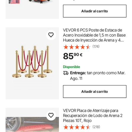
Añadir al carrito
VEVOR 6 PCS Poste de Estaca de
Acero Inoxidable de 1,5 m con Base
Hueca de Inyección de Arena y 4
Cuerdas de Terciopelo Rojo,
(174)
Barreras de Control de Multitudes
85
90
€
para Teatro, Fiesta, Boda, Dorado
Disponible
Entrega:
tan pronto como Mar.
Ago. 11
Añadir al carrito
VEVOR Placa de Aterrizaje para
Recuperación de Lodo de Arena 2
Piezas 10T, Rojo
(218)