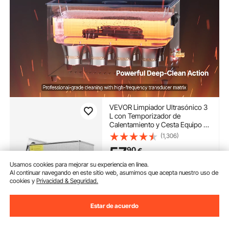
VEVOR Limpiador Ultrasónico 3
L con Temporizador de
Calentamiento y Cesta Equipo de
Limpieza Ultrasónico Digital
(1,306)
Profesional 120 W para Relojes
57
90
€
Instrumentos Gafas Monedas
Piezas de Metal Plata
Usamos cookies para mejorar su experiencia en línea.
Disponible
Al continuar navegando en este sitio web, asumimos que acepta nuestro uso de
cookies y
Privacidad & Seguridad.
Entrega:
tan pronto como
Mar. Ago. 11
Estar de acuerdo
Añadir al carrito