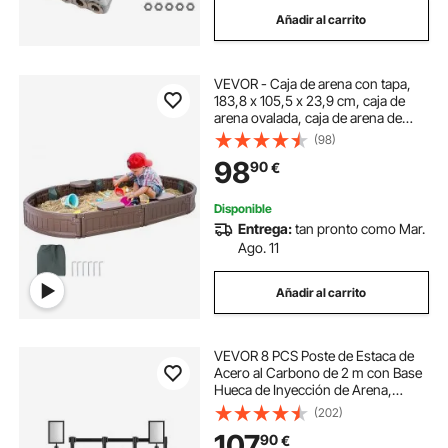
Añadir al carrito
VEVOR - Caja de arena con tapa,
183,8 x 105,5 x 23,9 cm, caja de
arena ovalada, caja de arena de
HDPE con 4 asientos en las
(98)
esquinas y revestimiento inferior,
98
90
€
caja de arena para niños para
exteriores, patio, playa, parque,
regalo para niños y niñas de 3 a 12
Disponible
años, marrón
Entrega:
tan pronto como Mar.
Ago. 11
Añadir al carrito
VEVOR 8 PCS Poste de Estaca de
Acero al Carbono de 2 m con Base
Hueca de Inyección de Arena,
Cinturones Retráctiles Negros y 2
(202)
Soportes para Letreros para Teatro,
107
90
€
Fiesta, Boda, Exposición, Negro