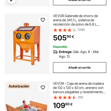
VEVOR Gabinete de chorro de
arena de 341,1 L, sistema de
recolección de polvo de 6,8 L,
gabinete de chorro de arena de 40-
(286)
120 PSI con soporte, con pistola de
505
90
€
chorro de arena y 4 boquillas
Disponible
Entrega:
Sáb. Ago. 8 - Mié.
Ago. 12
Añadir al carrito
VEVOR - Caja de arena de madera
Autorización
de 132 x 120 x 43 cm, arenero con
bancos plegables y revestimiento
inferior, caja de arena de madera
(98)
natural para niños para exteriores,
109
90
€
patio, playa, parque, regalo para
niños y niñas de 3 a 12 años