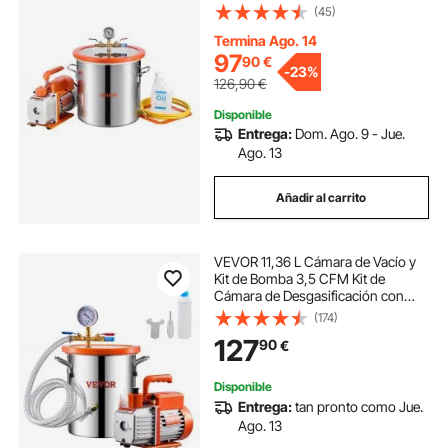
Tapa de Vidrio Templado, Botella de
(45)
Aceite de 200 ml y Manguera de 1,5
m, Para Estabilización de Madera
Termina Ago. 14
97
90
€
-
23%
126,90
€
Disponible
Entrega:
Dom. Ago. 9 - Jue.
Ago. 13
Añadir al carrito
VEVOR 11,36 L Cámara de Vacío y
Kit de Bomba 3,5 CFM Kit de
Cámara de Desgasificación con
Bomba de Vacío de Una Etapa con
(174)
Tapa de Acrílico, Aceite, Manguera
127
90
€
para Desgasificar Resinas, Siliconas
Disponible
Entrega:
tan pronto como Jue.
Ago. 13