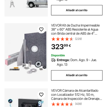
Añadir al carrito
VEVOR Kit de Ducha Impermeable
38" x 60" ABS Resistente al Agua
con Brida central de ABS de 4"
Rejilla de Acero Inoxidable de 4" y
(229)
Llana Cámara de Ducha Recortable
323
99
€
Bandeja de Ducha Se Adapta al
Baño
Disponible
Entrega:
Dom. Ago. 9 - Jue.
Ago. 13
Añadir al carrito
VEVOR Cámara de Alcantarillado
con Localizador 512 Hz, 50 m,
Cámara de Inspección de Drenaje
con Nivelación Automática, Zoom
(439)
36X, 12 LED, Tarjeta 32 GB, para