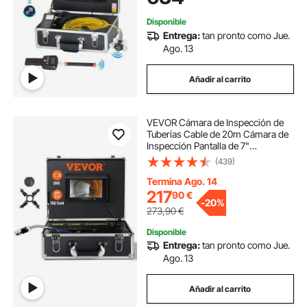
x 155 mm
Disponible
Entrega:
tan pronto como Jue.
Ago. 13
Añadir al carrito
VEVOR Cámara de Inspección de
Tuberías Cable de 20m Cámara de
Inspección Pantalla de 7"
Endoscopio con IP68 Impermeable
(439)
DVR 12 LED Tarjeta SD 16GB para
Tuberías Alcantarillado Hogar
Termina Ago. 14
Fontanería 1000TVL
217
90
€
-
20%
273,90
€
Disponible
Entrega:
tan pronto como Jue.
Ago. 13
Añadir al carrito