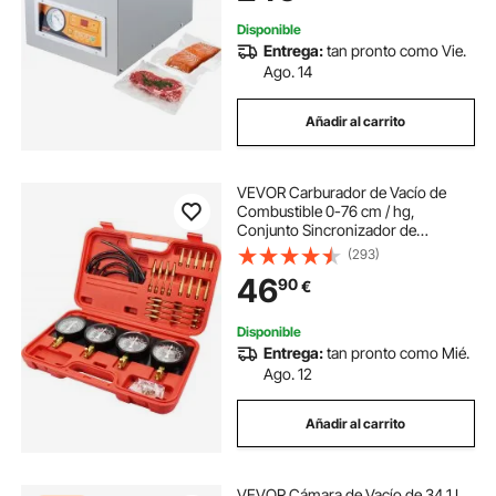
Adobos
Disponible
Entrega:
tan pronto como Vie.
Ago. 14
Añadir al carrito
VEVOR Carburador de Vacío de
Combustible 0-76 cm / hg,
Conjunto Sincronizador de
Carburador de Vacío de
(293)
Combustible, Sincronizar
46
90
€
Carburador con 4 Medidores
Sincronizadores con Placa Fija para
Bombas
Disponible
Entrega:
tan pronto como Mié.
Ago. 12
Añadir al carrito
VEVOR Cámara de Vacío de 34,1 L,