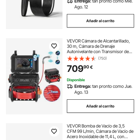
Entrega:
tan pronto como Mié.
Ago. 12
Añadir al carrito
VEVOR Cámara de Alcantarillado,
30 m, Cámara de Drenaje
Autonivelante con Transmisor de
512 Hz, Contador de Distancia, HD
(750)
1080P con Luz, 12 LED y Tarjeta de
709
90
€
32 GB para Tuberías, 390 x 380 x
315 mm
Disponible
Entrega:
tan pronto como Jue.
Ago. 13
Añadir al carrito
VEVOR Bomba de Vacío de 3,5
CFM 99 L/min, Cámara de Vacío de
Acero Inoxidable de 11,4 L, con