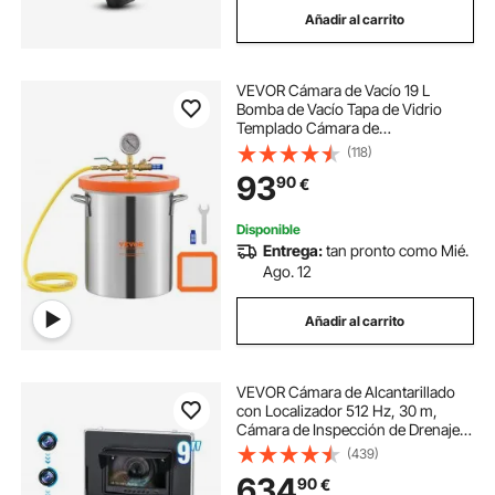
Añadir al carrito
VEVOR Cámara de Vacío 19 L
Bomba de Vacío Tapa de Vidrio
Templado Cámara de
Desgasificación de Acero
(118)
Inoxidable 304 Contenedor de
93
90
€
Vacío para Estabilización de
Madera Resina de Silicona
Disponible
Entrega:
tan pronto como Mié.
Ago. 12
Añadir al carrito
VEVOR Cámara de Alcantarillado
con Localizador 512 Hz, 30 m,
Cámara de Inspección de Drenaje
con Nivelación Automática, Zoom
(439)
36X, 12 LED, Tarjeta 32 GB, para
634
90
€
Tuberías de Conductos, 320 x 390