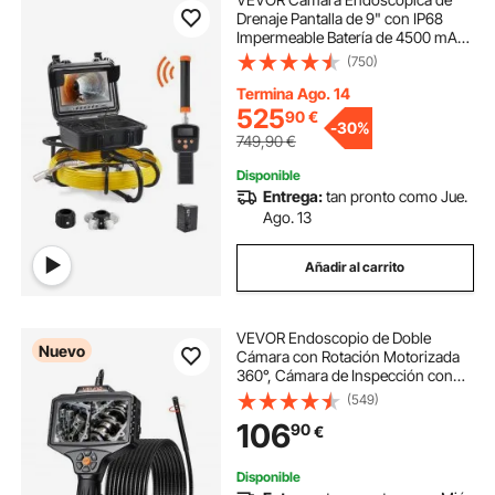
Drenaje Pantalla de 9" con IP68
Impermeable Batería de 4500 mAh
12 LED Ajustable Cable de 50m
(750)
Tarjeta SD de 16GB para Tubería de
Alcantarillado Drenaje de Plomería
Termina Ago. 14
en Hogar
525
90
€
-
30%
749,90
€
Disponible
Entrega:
tan pronto como Jue.
Ago. 13
Añadir al carrito
VEVOR Endoscopio de Doble
Nuevo
Cámara con Rotación Motorizada
360°, Cámara de Inspección con
Pantalla IPS Dividida, Sonda
(549)
Delgada de 8 mm, Cable de 5 m,
106
90
€
5000 mAh, 32 GB, LED para
Motores, HVAC y Tuberías
Disponible