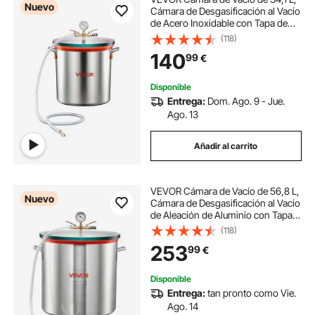
Nuevo
Cámara de Desgasificación al Vacío
de Acero Inoxidable con Tapa de
Vidrio Templado, Manguera, Filtro
(118)
de Aire, para Fundición de Resina,
140
99
€
Estabilización de Madera
Disponible
Entrega:
Dom. Ago. 9 - Jue.
Ago. 13
Añadir al carrito
VEVOR Cámara de Vacío de 56,8 L,
Nuevo
Cámara de Desgasificación al Vacío
de Aleación de Aluminio con Tapa
de Vidrio Templado, Manguera,
(118)
Filtro de Aire, para Fundición de
253
99
€
Resina, Estabilización de Madera
Disponible
Entrega:
tan pronto como Vie.
Ago. 14