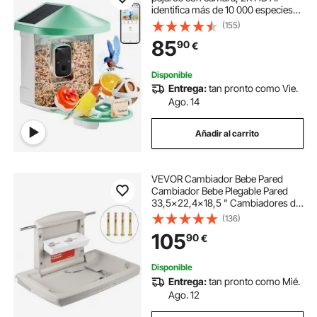
identifica más de 10 000 especies
de aves, cámara de observación de
(155)
aves con energía solar con captura
85
90
€
automática y notificación
instantánea, regalo inalámbrico
para exteriores para amantes de las
Disponible
aves (2 paneles solares)
Entrega:
tan pronto como Vie.
Ago. 14
Añadir al carrito
VEVOR Cambiador Bebe Pared
Cambiador Bebe Plegable Pared
33,5x22,4x18,5 " Cambiadores de
Pared Cambiador de Pañales de
(136)
Pared Horizontal Gris Cambiador
105
90
€
de Pared HDPE, para Baños
Públicos o Privados
Disponible
Entrega:
tan pronto como Mié.
Ago. 12