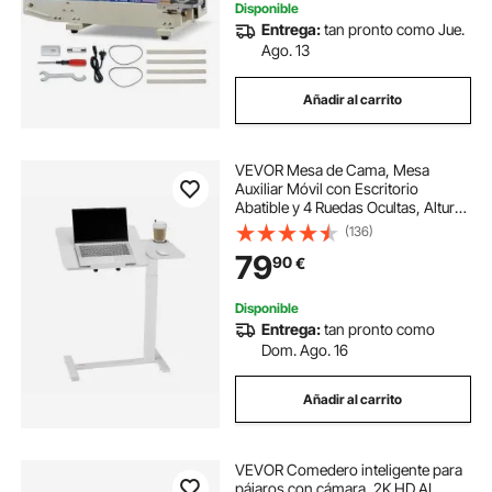
Disponible
Entrega:
tan pronto como Jue.
Ago. 13
Añadir al carrito
VEVOR Mesa de Cama, Mesa
Auxiliar Móvil con Escritorio
Abatible y 4 Ruedas Ocultas, Altura
y Ángulo Ajustables Escritorio para
(136)
Portátil con Portavasos para Cama,
79
90
€
Hogar, Oficina y Estudio, Blanco
Disponible
Entrega:
tan pronto como
Dom. Ago. 16
Añadir al carrito
VEVOR Comedero inteligente para
pájaros con cámara, 2K HD AI