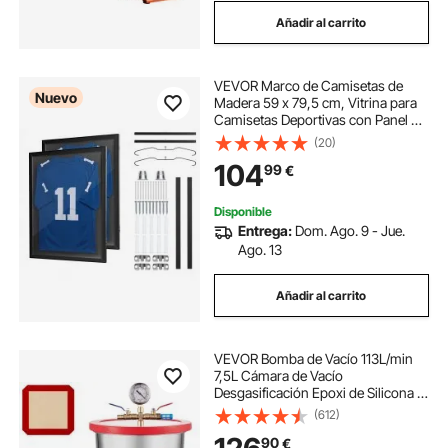
Añadir al carrito
VEVOR Marco de Camisetas de
Nuevo
Madera 59 x 79,5 cm, Vitrina para
Camisetas Deportivas con Panel de
Policarbonato con Protección UV,
(20)
Expositor para Uniformes de
104
99
€
Baloncesto, Fútbol, 2 Piezas, Negro
Disponible
Entrega:
Dom. Ago. 9 - Jue.
Ago. 13
Añadir al carrito
VEVOR Bomba de Vacío 113L/min
7,5L Cámara de Vacío
Desgasificación Epoxi de Silicona 4
CFM 1/3Hp Bomba de Vacío de Una
(612)
Sola Etapa HVAC Herramientas de
90
€
Aire para Desespumar Silicona,