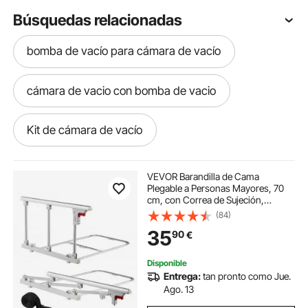
Búsquedas relacionadas
bomba de vacío para cámara de vacío
cámara de vacio con bomba de vacio
Kit de cámara de vacío
kit camara de vacio
VEVOR Barandilla de Cama
Plegable a Personas Mayores, 70
cm, con Correa de Sujeción,
bombas de vacío y cámara de vacio
Protección Anticaídas y Protección
(84)
de Bordes, Compatible con Camas
35
90
€
King, Queen, Matrimoniales e
Individuales
cámara de vacío 5 galones
vaso vacio
Disponible
Entrega:
tan pronto como Jue.
contenedor vacio
contenedor al vacio
Ago. 13