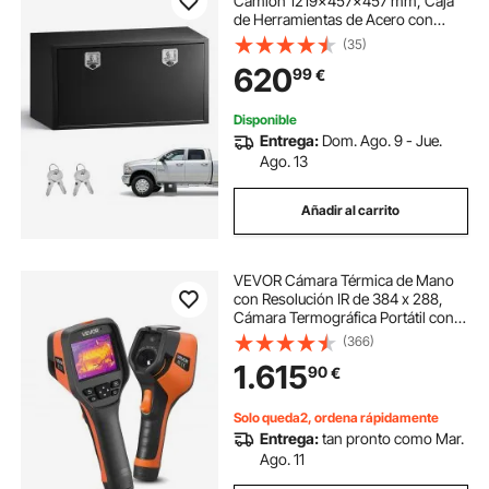
Camión 1219x457x457 mm, Caja
de Herramientas de Acero con
Cerradura y Llaves, para Debajo de
(35)
Carrocería del Camión, con Asa en
620
99
€
T para Furgoneta, SUV, Camioneta,
Negro
Disponible
Entrega:
Dom. Ago. 9 - Jue.
Ago. 13
Añadir al carrito
VEVOR Cámara Térmica de Mano
con Resolución IR de 384 x 288,
Cámara Termográfica Portátil con
Cámara Visual de 5 MP, Frecuencia
(366)
de Actualización de 30 Hz, Rango
1.615
90
€
de Temperatura de -20 °C a 550 °C
Solo queda2, ordena rápidamente
Entrega:
tan pronto como Mar.
Ago. 11