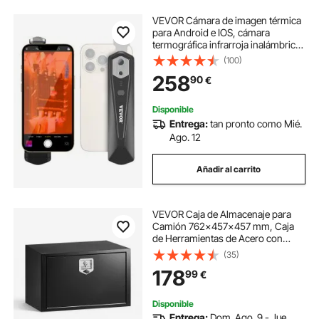
VEVOR Cámara de imagen térmica
para Android e IOS, cámara
termográfica infrarroja inalámbrica
con resolución IR de 256 x 192 con
(100)
WiFi y cámara visual 25 Hz para
258
90
€
teléfono inteligente, -4°F-1022°F,
IP54
Disponible
Entrega:
tan pronto como Mié.
Ago. 12
Añadir al carrito
VEVOR Caja de Almacenaje para
Camión 762x457x457 mm, Caja
de Herramientas de Acero con
Cerradura y Llaves, para Debajo de
(35)
Carrocería del Camión, con Asa en
178
99
€
T para Furgoneta, SUV, Camioneta,
Negro
Disponible
Entrega:
Dom. Ago. 9 - Jue.