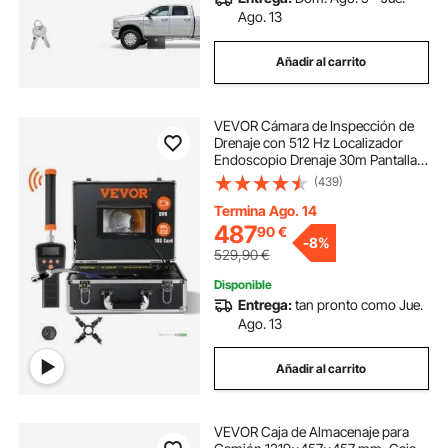
Ago. 13
Añadir al carrito
VEVOR Cámara de Inspección de
Drenaje con 512 Hz Localizador
Endoscopio Drenaje 30m Pantalla
7" IP68 Impermeable Grabadora
(439)
DVR 12 LEDs Ajustables 16 GB
Tarjeta SD para Tuberías de
Termina Ago. 14
Alcantarillado Hogar
487
90
€
-
8%
529,90
€
Disponible
Entrega:
tan pronto como Jue.
Ago. 13
Añadir al carrito
VEVOR Caja de Almacenaje para