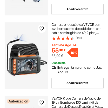
Añadir al carrito
Cámara endoscópica VEVOR con
luz, boroscopio de doble lente con
cable semirrígido de 49,2 pies,
cámara de inspección de 1080P
(491)
con pantalla de 4,3", 8 + 1 luces
LED, zoom de 4X, cámara tipo
Termina Ago. 14
serpiente impermeable IP67 para
55
90
€
-
19%
automóviles y plomería
68,90
€
Disponible
Entrega:
tan pronto como Jue.
Ago. 13
Añadir al carrito
VEVOR Kit de Cámara de Vacío de
Autorización
19 L y Bomba de 100 L/min Kit de
Cámara de Desgasificación al Vacío