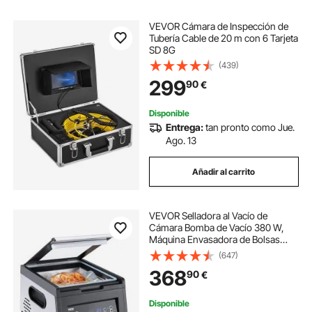
VEVOR Cámara de Inspección de
Tubería Cable de 20 m con 6 Tarjeta
SD 8G
(439)
299
90
€
Disponible
Entrega:
tan pronto como Jue.
Ago. 13
Añadir al carrito
VEVOR Selladora al Vacío de
Cámara Bomba de Vacío 380 W,
Máquina Envasadora de Bolsas
para Alimentos Frescos, Diseño
(647)
Compacto Longitud de Sellado de
368
90
€
29 cm, Ideal para Uso Profesional y
Doméstico
Disponible