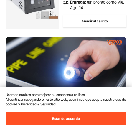
Entrega:
tan pronto como Vie.
Ago. 14
Añadir al carrito
Usamos cookies para mejorar su experiencia en línea.
Al continuar navegando en este sitio web, asumimos que acepta nuestro uso de
cookies y
Privacidad & Seguridad.
VEVOR Cámara de Inspección
de Tuberías Cable de 20m
Estar de acuerdo
Cámara de Inspección Pantalla
de 7" Endoscopio con IP68
(439)
Impermeable DVR 12 LED Tarjeta