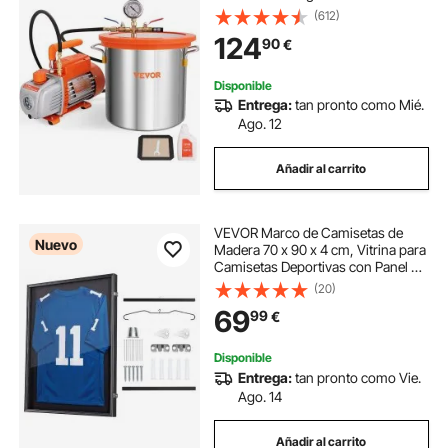
con Tapa de Vidrio Templado
(612)
Bomba de Vacío de Una Etapa con
124
90
€
Botella de Aceite de 250 ml
Disponible
Entrega:
tan pronto como Mié.
Ago. 12
Añadir al carrito
VEVOR Marco de Camisetas de
Nuevo
Madera 70 x 90 x 4 cm, Vitrina para
Camisetas Deportivas con Panel de
Policarbonato con Protección UV,
(20)
Expositor para Uniformes de
69
99
€
Baloncesto, Fútbol, Béisbol, Negro
Disponible
Entrega:
tan pronto como Vie.
Ago. 14
Añadir al carrito