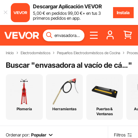
Descargar Aplicación VEVOR
Instala
5
,00
€
en pedidos
99
,00
€
+ en tus 3
primeros pedidos en app.
Inicio
Electrodomésticos
Pequeños Electrodomésticos de Cocina
Proces
Buscar "
envasadora al vacío de cámara
"
Plomería
Herramientas
Puertas &
Au
Ventanas
Ordenar por:
Popular
Filtros