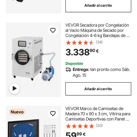
Añadir al carrito
envasadora envasadoras al vacío
VEVOR Secadora por Congelación
cual es la mejor envasadora al vacio
al Vacío Máquina de Secado por
Congelación 4-6 kg Bandejas de 4
Capas Bomba de Vacío
(34)
envasadora al vacio carne
Temporizador Ajustable y Control
3.338
90
€
de Temperatura para Frutas,
Verduras, Blanco
envasadoras de vacío
Disponible
Entrega:
tan pronto como Sáb.
Ago. 15
envasadora selladora vacio
Añadir al carrito
envasadora al vacío doméstica
VEVOR Marco de Camisetas de
Nuevo
Madera 70 x 90 x 3 cm, Vitrina para
Camisetas Deportivas con Panel de
Policarbonato con Protección UV,
(20)
Expositor para Uniformes de
59
99
€
Baloncesto, Fútbol, Béisbol, Negro