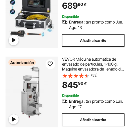
689
90
€
Tuberías de Conductos, 320 x 390
x 155 mm
Disponible
Entrega:
tan pronto como Jue.
Ago. 13
Añadir al carrito
VEVOR Máquina automática de
Autorización
envasado de partículas, 1-100 g,
Máquina envasadora de llenado de
bolsitas de polvo multifunción,
(53)
Llenado para semillas de té,
845
90
€
granos, harina, frijoles, purpurina
Disponible
Entrega:
tan pronto como Lun.
Ago. 17
Añadir al carrito