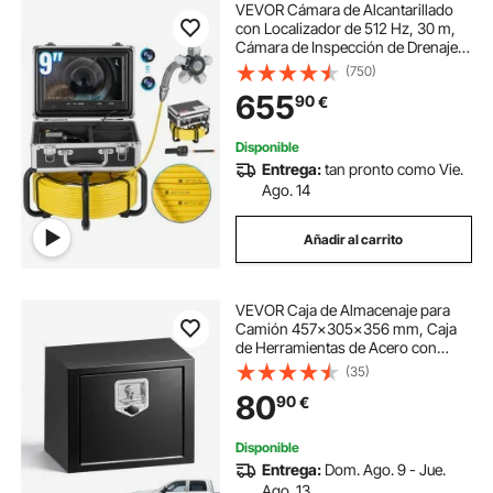
VEVOR Cámara de Alcantarillado
con Localizador de 512 Hz, 30 m,
Cámara de Inspección de Drenaje
Autonivelante con Pantalla HD
(750)
1080P, Zoom 36X, con Luces, 12
655
90
€
LED, Tarjeta SD 32 GB, 303 x 303 x
260 mm
Disponible
Entrega:
tan pronto como Vie.
Ago. 14
Añadir al carrito
VEVOR Caja de Almacenaje para
Camión 457x305x356 mm, Caja
de Herramientas de Acero con
Cerradura y Llaves, para Debajo de
(35)
Carrocería del Camión, con Asa en
80
90
€
T para Furgoneta, SUV, Camioneta,
Negro
Disponible
Entrega:
Dom. Ago. 9 - Jue.
Ago. 13