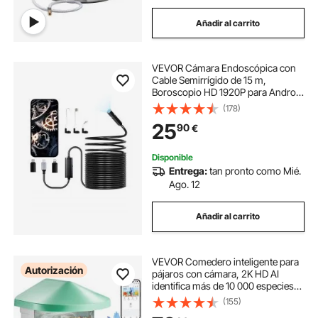
Añadir al carrito
VEVOR Cámara Endoscópica con
Cable Semirrígido de 15 m,
Boroscopio HD 1920P para Android
e iOS, con Luz, 8 LED, Zoom 2X,
(178)
Impermeable IP67, para
25
90
€
Automóviles y Plomería, 15000 x 24
x 12 mm, Negro
Disponible
Entrega:
tan pronto como Mié.
Ago. 12
Añadir al carrito
VEVOR Comedero inteligente para
Autorización
pájaros con cámara, 2K HD AI
identifica más de 10 000 especies
de aves, cámara de observación de
(155)
aves con energía solar con captura