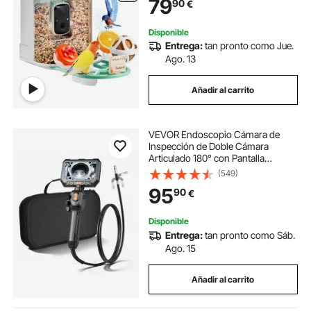
79
90
€
automática y notificación
instantánea, regalo ideal para
exteriores inalámbrico para
Disponible
amantes de las aves (verde)
Entrega:
tan pronto como Jue.
Ago. 13
Añadir al carrito
VEVOR Endoscopio Cámara de
Inspección de Doble Cámara
Articulado 180° con Pantalla
Dividida IPS, Zoom Multinivel, Cable
(549)
de 1,5 m, Sonda de 6,2 mm, 5000
95
90
€
mAh, 32 GB, para Motores
Fontanería y Automoción
Disponible
Entrega:
tan pronto como Sáb.
Ago. 15
Añadir al carrito