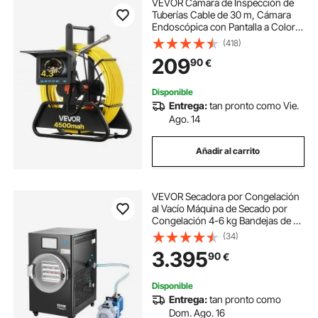
VEVOR Cámara de Inspección de
Tuberías Cable de 30 m, Cámara
Endoscópica con Pantalla a Color,
Resistente al Agua IP68, con 6 LED,
(418)
Tarjeta de 16 GB, Batería de 4500
209
90
€
mAh, para Alcantarillado Fontanería
Disponible
Entrega:
tan pronto como Vie.
Ago. 14
Añadir al carrito
VEVOR Secadora por Congelación
al Vacío Máquina de Secado por
Congelación 4-6 kg Bandejas de 4
Capas Bomba de Vacío
(34)
Temporizador Ajustable y Control
3.395
90
€
de Temperatura para Frutas,
Verduras, Negro
Disponible
Entrega:
tan pronto como
Dom. Ago. 16