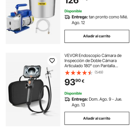
126
Epoxi, Poliuretano
Disponible
Entrega:
tan pronto como Mié.
Ago. 12
Añadir al carrito
VEVOR Endoscopio Cámara de
Inspección de Doble Cámara
Articulado 180° con Pantalla
Dividida IPS, Sonda de 8 mm, Cable
(549)
de 1,5 m, 5000 mAh, 32 GB, Zoom
93
90
€
Multinivel, para Motores,
Automoción y Fontanería
Disponible
Entrega:
Dom. Ago. 9 - Jue.
Ago. 13
Añadir al carrito