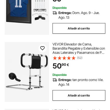
Disponible
Entrega:
Dom. Ago. 9 - Jue.
Ago. 13
Añadir al carrito
VEVOR Elevador de Cama,
Barandilla Plegable y Extensible con
Asas Laterales y Pasamanos de PU,
con Tubo de Acero al Carbono,
(52)
para Camas King, Queen,
50
90
€
Matrimoniales e Individuales, Carga
136 kg
Disponible
Entrega:
tan pronto como Vie.
Ago. 14
Añadir al carrito