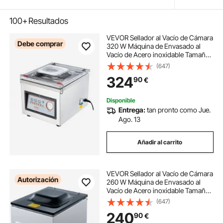
100+
Resultados
VEVOR Sellador al Vacío de Cámara
Debe comprar
320 W Máquina de Envasado al
Vacío de Acero inoxidable Tamaño
Compacto de 320 mm para Cocina
(647)
del Hogar Para Uso Comercial Para
324
90
€
Alimentos Húmedos, Carnes y
Adobos
Disponible
Entrega:
tan pronto como Jue.
Ago. 13
Añadir al carrito
VEVOR Sellador al Vacío de Cámara
Autorización
260 W Máquina de Envasado al
Vacío de Acero inoxidable Tamaño
Compacto de 260 mm para Cocina
(647)
del Hogar Para Uso Comercial Para
240
90
€
Alimentos Húmedos, Carnes y