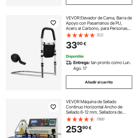
VEVOR Elevador de Cama, Barra de
Apoyo con Pasamanos de PU,
Acero al Carbono, para Personas
Mayores y Pacientes, Compatible
(52)
con Camas King, Queen,
33
90
€
Matrimoniales e Individuales, 610 x
320 x 635 mm
Disponible
Entrega:
tan pronto como Lun.
Ago. 17
Añadir al carrito
VEVOR Máquina de Sellado
Continuo Horizontal Ancho de
Sellado 6-12 mm, Selladora de
Banda con Impresión de Tinta,
(188)
Temperatura y Velocidad
253
90
€
Ajustables, Envasadora para Bolsas
de Plástico 0,03-0,8 mm