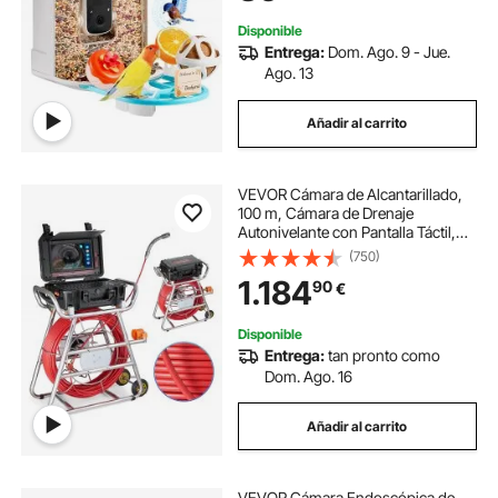
instantánea, regalo inalámbrico
para exteriores para amantes de las
Disponible
aves (3 paneles solares)
Entrega:
Dom. Ago. 9 - Jue.
Ago. 13
Añadir al carrito
VEVOR Cámara de Alcantarillado,
100 m, Cámara de Drenaje
Autonivelante con Pantalla Táctil,
Transmisor de 512 Hz y Contador
(750)
de Distancia, con Luces, 12 LED,
1.184
90
€
Tarjeta de 32 GB, 555 × 275 × 665
mm
Disponible
Entrega:
tan pronto como
Dom. Ago. 16
Añadir al carrito
VEVOR Cámara Endoscópica de