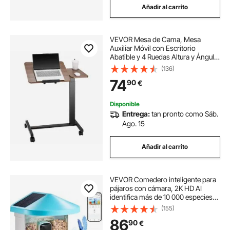
Añadir al carrito
VEVOR Mesa de Cama, Mesa
Auxiliar Móvil con Escritorio
Abatible y 4 Ruedas Altura y Ángulo
Ajustables Escritorio para Portátil
(136)
con Portavasos para Cama, Hogar
74
90
€
y Estudio, Color Madera y Negro
Disponible
Entrega:
tan pronto como Sáb.
Ago. 15
Añadir al carrito
VEVOR Comedero inteligente para
pájaros con cámara, 2K HD AI
identifica más de 10 000 especies
de aves, cámara de observación de
(155)
aves con energía solar con captura
86
90
€
automática y notificación