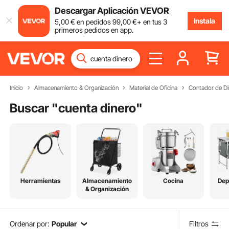
Descargar Aplicación VEVOR
Instala
5
,00
€
en pedidos
99
,00
€
+ en tus 3
primeros pedidos en app.
Inicio
Almacenamiento & Organización
Material de Oficina
Contador de Di
Buscar "
cuenta dinero
"
Herramientas
Almacenamiento
Cocina
Dep
& Organización
Ordenar por:
Popular
Filtros