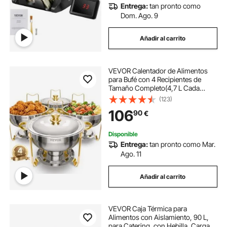
Entrega:
tan pronto como
Dom. Ago. 9
Añadir al carrito
VEVOR Calentador de Alimentos
para Bufé con 4 Recipientes de
Tamaño Completo(4,7 L Cada
Uno), Redondo, para Catering con
(123)
Tapa, Bandeja de Agua y Soporte
106
90
€
Plegable, para bodas y Fiestas,
Dorado
Disponible
Entrega:
tan pronto como Mar.
Ago. 11
Añadir al carrito
VEVOR Caja Térmica para
Alimentos con Aislamiento, 90 L,
para Catering, con Hebilla, Carga