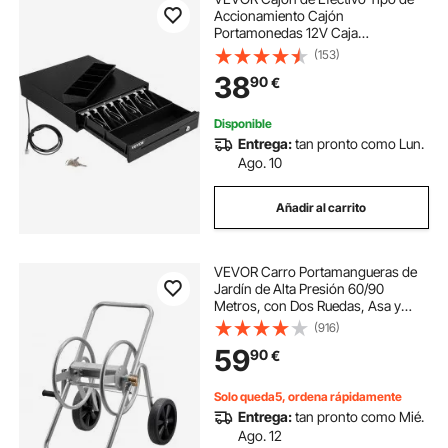
Accionamiento Cajón
Portamonedas 12V Caja
Registradora de Punto de Venta
(153)
33,6 x 36,8 x 8 cm Bandeja para
38
90
€
Cajón de Dinero Cajón de Caja
Registradora Bandeja
Disponible
Entrega:
tan pronto como Lun.
Ago. 10
Añadir al carrito
VEVOR Carro Portamangueras de
Jardín de Alta Presión 60/90
Metros, con Dos Ruedas, Asa y
Cesta de Almacenamiento de Malla
(916)
Resistente, para Riego de Jardín y
59
90
€
Lavado de Coches, 650 x 530 x 740
mm
Solo queda5, ordena rápidamente
Entrega:
tan pronto como Mié.
Ago. 12