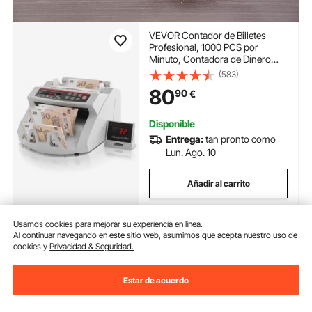
VEVOR Contador de Billetes
Profesional, 1000 PCS por
Minuto, Contadora de Dinero
con Detección de Falsos
(583)
UV/MG/IR/DD, Máquina Contar
80
90
€
Billetes EUR GBP USD, Pantalla
LED, para Tiendas y Bancos
Disponible
Entrega:
tan pronto como
Lun. Ago. 10
Añadir al carrito
Usamos cookies para mejorar su experiencia en línea.
Al continuar navegando en este sitio web, asumimos que acepta nuestro uso de
Anterior
Próximo
cookies y
Privacidad & Seguridad.
Estar de acuerdo
También te puede interesar