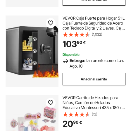
VEVOR Caja Fuerte para Hogar 51 L
Caja Fuerte de Seguridad de Acero
con Teclado Digital y 2 Llaves, Caja
Fuerte de Armario con Bolsa
(1,032)
Ignífuga, para Proteger Dinero, Oro,
103
90
€
Joyas, Hotel, 400x330x430 mm
Disponible
Entrega:
tan pronto como Lun.
Ago. 10
Añadir al carrito
VEVOR Carrito de Helados para
Niños, Camión de Helados
Educativo Montessori 435 x 180 x
360 mm con 27 Accesorios, Dinero
(12)
de Juguete, Efectos de Luz y Sonido
20
90
€
para Niños de 3 Años en Adelante,
Rosa