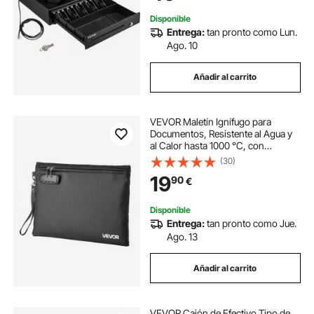
Bandeja
Disponible
Entrega:
tan pronto como Lun.
Ago. 10
Añadir al carrito
VEVOR Maletín Ignífugo para
Documentos, Resistente al Agua y
al Calor hasta 1000 °C, con
Cerradura de Combinación,
(30)
Portátil, para Dinero, Pasaportes y
19
90
€
Archivos, Color Negro, 245 x 360 x
16 mm
Disponible
Entrega:
tan pronto como Jue.
Ago. 13
Añadir al carrito
VEVOR Cajón de Efectivo Tipo de