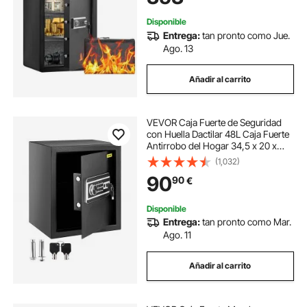
altura para dinero, documentos,
joyas y objetos de valor, color
Disponible
negro
Entrega:
tan pronto como Jue.
Ago. 13
Añadir al carrito
VEVOR Caja Fuerte de Seguridad
con Huella Dactilar 48L Caja Fuerte
Antirrobo del Hogar 34,5 x 20 x
39,5 cm Huella Digital Contraseña
(1,032)
Llave WiFi Abierto del Hotel de
90
90
€
Oficina en Casa Caja de Seguridad
Disponible
Entrega:
tan pronto como Mar.
Ago. 11
Añadir al carrito