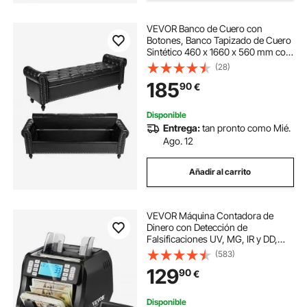
VEVOR Banco de Cuero con
cajon de efectivo 33 x 33
cajon efectivo
Botones, Banco Tapizado de Cuero
Sintético 460 x 1660 x 560 mm con
Almacenaje, Brazos Enrollados y
(28)
cajón efectivo
Patas de Madera Maciza, Cojín de
185
90
€
Espuma, para Sala de Estar, Negro
Disponible
Entrega:
tan pronto como Mié.
Ago. 12
Añadir al carrito
VEVOR Máquina Contadora de
Dinero con Detección de
Falsificaciones UV, MG, IR y DD,
Máquina Contadora de Efectivo en
(583)
USD y EUR con Modos de Adición y
129
90
€
Lotes, LCD Grande y Pantalla
Externa
Disponible