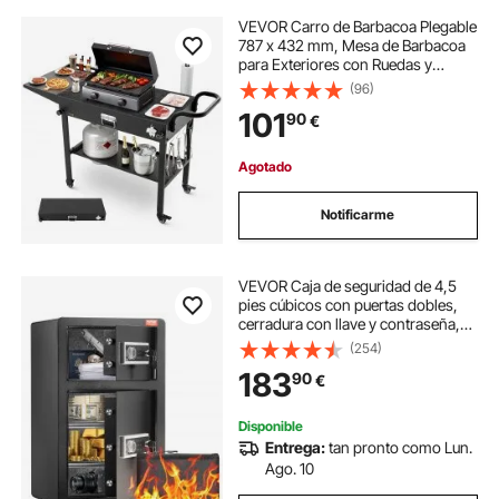
VEVOR Carro de Barbacoa Plegable
787 x 432 mm, Mesa de Barbacoa
para Exteriores con Ruedas y
Estante, Carrito con Soporte para
(96)
Pañuelos y Ganchos, Mesa Auxiliar
101
90
€
para Jardín, Picnic, Cocina, Patio
Agotado
Notificarme
VEVOR Caja de seguridad de 4,5
pies cúbicos con puertas dobles,
cerradura con llave y contraseña,
caja de seguridad con bolsa
(254)
ignífuga, estante para llaves, luz
183
90
€
LED y 2 divisores ajustables y
extraíbles en altura para dinero,
documentos, joyas y objetos de
Disponible
valor, color negro
Entrega:
tan pronto como Lun.
Ago. 10