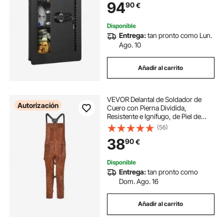
94
90
€
Dinero, Joyas y Pasaporte, 610 x
360 x 82 mm
Disponible
Entrega:
tan pronto como Lun.
Ago. 10
Añadir al carrito
VEVOR Delantal de Soldador de
Autorización
Cuero con Pierna Dividida,
Resistente e Ignífugo, de Piel de
Vacuno, para Hombre y Mujer, con
(56)
3 Bolsillos, Ideal para Carpintería,
38
90
€
Jardinería y Herrería, Talla L
Disponible
Entrega:
tan pronto como
Dom. Ago. 16
Añadir al carrito