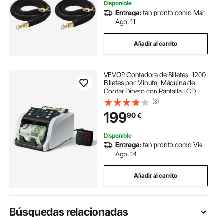
Disponible
Entrega:
tan pronto como Mar.
Ago. 11
Añadir al carrito
VEVOR Contadora de Billetes, 1200
Billetes por Minuto, Máquina de
Contar Dinero con Pantalla LCD,
Detección de Falsos, Función de
(8)
Totalización, Denominación Mixta,
199
90
€
para Tiendas Bancos Restaurantes
Disponible
Entrega:
tan pronto como Vie.
Ago. 14
Añadir al carrito
Búsquedas relacionadas