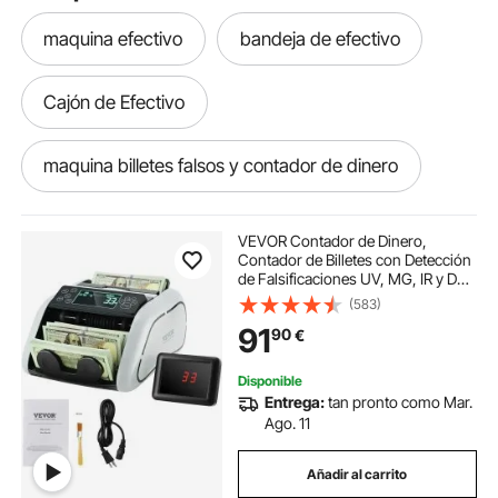
maquina efectivo
bandeja de efectivo
Cajón de Efectivo
maquina billetes falsos y contador de dinero
cajones de efectivo
cajón efectivo 13
VEVOR Contador de Dinero,
Contador de Billetes con Detección
de Falsificaciones UV, MG, IR y DD,
cajón del efectivo
cajon efectivo manual
Máquina Contadora de Efectivo en
(583)
USD y EUR con LCD Grande y
91
90
€
Pantalla Externa para Pequeñas
Empresas
trabajo efectivo
cajon efectivo 33 x 33
Disponible
Entrega:
tan pronto como Mar.
cajón de efectivo tipo de accionamiento
Ago. 11
Añadir al carrito
cajon de efectivo manual