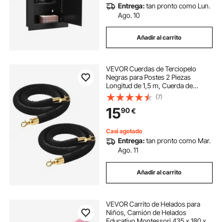
Entrega:
tan pronto como Lun.
Ago. 10
Añadir al carrito
VEVOR Cuerdas de Terciopelo
Negras para Postes 2 Piezas
Longitud de 1,5 m, Cuerda de
Barrera con Ganchos Dorados para
(7)
Control de Multitudes, Barrera
15
90
€
Separadora para Eventos, Cines,
Hoteles, Fiestas
Casi agotado
Entrega:
tan pronto como Mar.
Ago. 11
Añadir al carrito
VEVOR Carrito de Helados para
Niños, Camión de Helados
Educativo Montessori 435 x 180 x