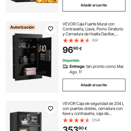
Añadir al carrito
VEVOR Caja Fuerte Mural con
Autorización
Contraseña, Llave, Pomo Giratorio
y Cerradura de Huella Dactilar,
Carcasa Integrada de Acero
(69)
Laminado en Frío Q235, para
96
90
€
Dinero, Joyas y Ppasaportes, 102 x
381 x 559 mm
Disponible
Entrega:
tan pronto como Mar.
Ago. 11
Añadir al carrito
VEVOR Caja de seguridad de 204 L
con puertas dobles, cerradura con
llave y contraseña, caja de
seguridad con bolsa ignífuga,
(254)
estante para llaves, luz LED y 2
353
90
€
divisores ajustables y extraíbles en