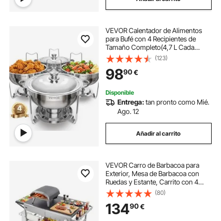
VEVOR Calentador de Alimentos
para Bufé con 4 Recipientes de
Tamaño Completo(4,7 L Cada
Uno), Redondo, para Catering con
(123)
Tapa, Bandeja de Agua y Soporte
98
90
€
Plegable, para Bodas y Fiestas,
Plata
Disponible
Entrega:
tan pronto como Mié.
Ago. 12
Añadir al carrito
VEVOR Carro de Barbacoa para
Exterior, Mesa de Barbacoa con
Ruedas y Estante, Carrito con 4
Recipientes para Especias, Tapas y
(80)
Ganchos, Mesa Auxiliar para
134
90
€
Jardín, Picnic, Cocina, Patio