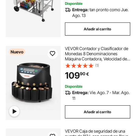
Disponible
Entrega:
tan pronto como Jue.
Ago. 13
Añadir al carrito
VEVOR Contador y Clasificador de
Nuevo
Monedas 8 Denominaciones
Máquina Contadora, Velocidad de
Conteo 147 Piezas por Minuto,
(1)
Capacidad Máxima de 850
109
90
€
Monedas, Pantalla LED, Tubos de
Almacenamiento de Dinero
Disponible
Entrega:
Vie. Ago. 7 - Mar. Ago.
11
Añadir al carrito
VEVOR Caja de seguridad de una