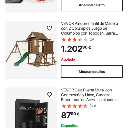
Añadir al carrito
VEVOR Parque Infantil de Madera
con 2 Columpios Juego de
Columpios con Tobogán, Barra
Trapecio, Superior Grande con
(5)
Juguetes de Cocina, Escalera
1.202
90
€
Plana, Mesa de Pícnic, Juegos al
Aire Libre
Agotado
Mostrar detalles
VEVOR Caja Fuerte Mural con
Contraseña y Llave, Carcasa
Empotrada de Acero Laminado en
Frío Q235 con Estantes Ajustables
(69)
e Iluminación LED, para Dinero,
87
90
€
Joyas y Pasaporte, 102 x 370 x 630
mm, Negro
Disponible