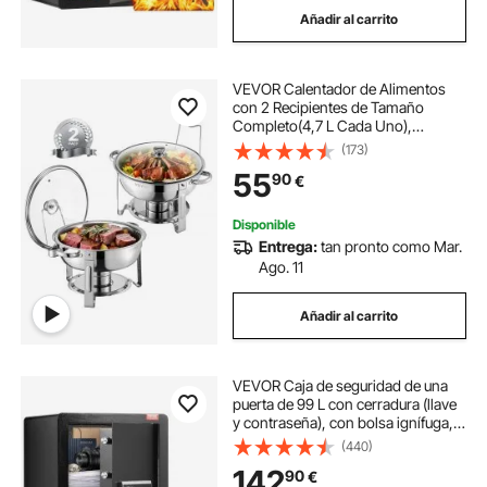
Añadir al carrito
VEVOR Calentador de Alimentos
con 2 Recipientes de Tamaño
Completo(4,7 L Cada Uno),
Redondo, para Catering con Tapa
(173)
de Vidrio y Bandeja de Agua y
55
90
€
Soporte Plegable, para Fiestas de
Bufé, Plata
Disponible
Entrega:
tan pronto como Mar.
Ago. 11
Añadir al carrito
VEVOR Caja de seguridad de una
puerta de 99 L con cerradura (llave
y contraseña), con bolsa ignífuga,
porta llaves, luz LED y 2 estantes,
(440)
para dinero, documentos, joyas y
142
90
€
objetos de valor, color negro