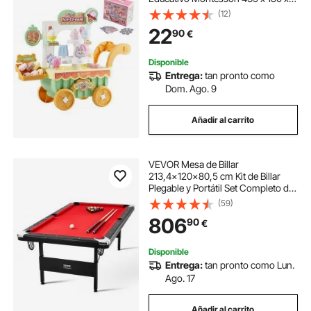
360 mm con 27 Accesorios, Dinero
(12)
de Juguete, Efectos de Luz y Sonido
22
90
€
para Niños de 3 Años en Adelante,
Verde
Disponible
Entrega:
tan pronto como
Dom. Ago. 9
Añadir al carrito
VEVOR Mesa de Billar
213,4x120x80,5 cm Kit de Billar
Plegable y Portátil Set Completo de
Accesorios con Bolas, Tacos, Tizas
(59)
y Pincel Color Negro con Tela Roja
806
90
€
para Sala de Juegos, Hogar, Club,
Bar
Disponible
Entrega:
tan pronto como Lun.
Ago. 17
Añadir al carrito