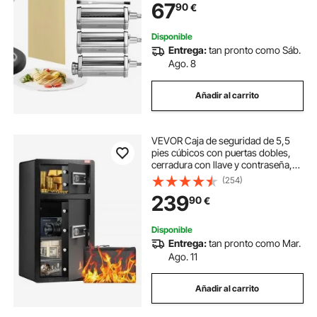
67
90
€
Disponible
Entrega:
tan pronto como Sáb.
Ago. 8
Añadir al carrito
VEVOR Caja de seguridad de 5,5
pies cúbicos con puertas dobles,
cerradura con llave y contraseña,
caja de seguridad con bolsa
(254)
ignífuga, estante para llaves, luz
239
90
€
LED, 2 divisores extraíbles y
ajustables en altura y 1 gabinete
para dinero, documentos, joyas y
Disponible
objetos de valor, color negro
Entrega:
tan pronto como Mar.
Ago. 11
Añadir al carrito