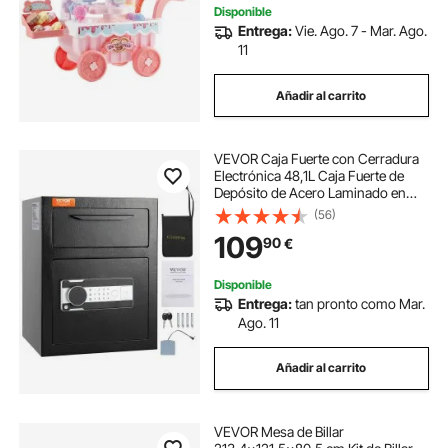
Disponible
Entrega:
Vie. Ago. 7 - Mar. Ago.
11
Añadir al carrito
VEVOR Caja Fuerte con Cerradura
Electrónica 48,1L Caja Fuerte de
Depósito de Acero Laminado en
Frío Caja Fuerte con Trampilla
(56)
Desbloqueo de Contraseña de 3-12
109
90
€
Dígitos y Llaves para Documentos
Dinero
Disponible
Entrega:
tan pronto como Mar.
Ago. 11
Añadir al carrito
VEVOR Mesa de Billar