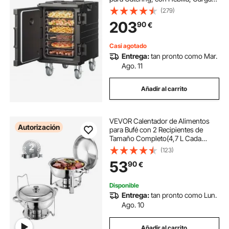
Frontal con Asas, Cargador Frontal
(279)
con Ruedas para Restaurantes y
203
90
€
Cantinas, 645 x 445 x 755 mm,
Negro
Casi agotado
Entrega:
tan pronto como Mar.
Ago. 11
Añadir al carrito
VEVOR Calentador de Alimentos
Autorización
para Bufé con 2 Recipientes de
Tamaño Completo(4,7 L Cada
Uno), Redondo, para Catering con
(123)
Tapa, Soporte para Combustible y
53
90
€
Bandeja Agua, para Bodas y
Fiestas, Plata
Disponible
Entrega:
tan pronto como Lun.
Ago. 10
Añadir al carrito