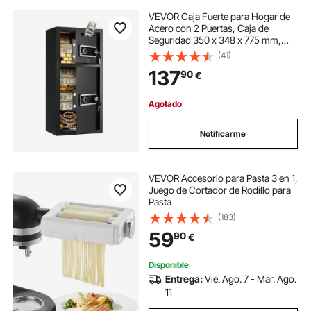
VEVOR Caja Fuerte para Hogar de
Acero con 2 Puertas, Caja de
Seguridad 350 x 348 x 775 mm,
Cerradura con Llave y Contraseña,
(41)
Sistema de Alarma Doble, para
137
90
€
Proteger Dinero, Documentos,
Joyas, Negro (requiere montaje)
Agotado
Notificarme
VEVOR Accesorio para Pasta 3 en 1,
Juego de Cortador de Rodillo para
Pasta
(183)
59
90
€
Disponible
Entrega:
Vie. Ago. 7 - Mar. Ago.
11