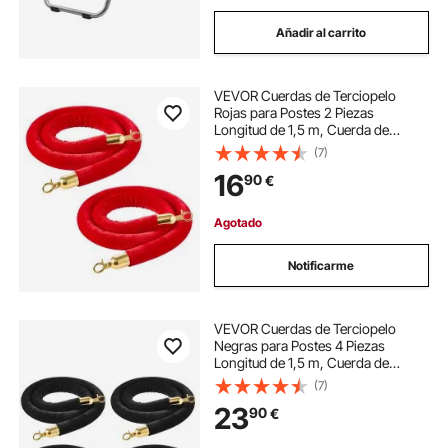
Añadir al carrito
VEVOR Cuerdas de Terciopelo
Rojas para Postes 2 Piezas
Longitud de 1,5 m, Cuerda de
Barrera con Ganchos Dorados para
(7)
Control de Multitudes, Barrera
16
90
€
Separadora para Eventos, Cines,
Hoteles, Fiestas
Agotado
Notificarme
VEVOR Cuerdas de Terciopelo
Negras para Postes 4 Piezas
Longitud de 1,5 m, Cuerda de
Barrera con Ganchos Dorados para
(7)
Control de Multitudes, Barrera
23
90
€
Separadora para Eventos, Cines,
Hoteles, Fiestas