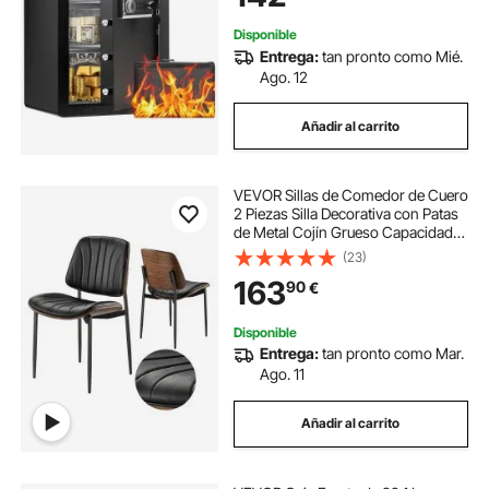
Disponible
Entrega:
tan pronto como Mié.
Ago. 12
Añadir al carrito
VEVOR Sillas de Comedor de Cuero
2 Piezas Silla Decorativa con Patas
de Metal Cojín Grueso Capacidad
de Carga de 158,76 kg Altura del
(23)
Asiento de 500 mm para Sala de
163
90
€
Estar, Oficina, Cocina, Negro
Disponible
Entrega:
tan pronto como Mar.
Ago. 11
Añadir al carrito