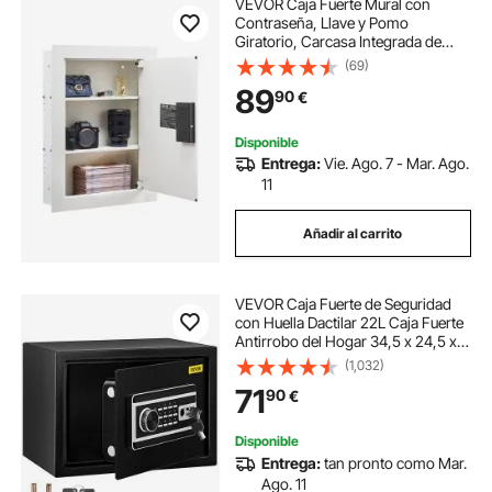
VEVOR Caja Fuerte Mural con
Contraseña, Llave y Pomo
Giratorio, Carcasa Integrada de
Acero Laminado en Frío Q235, con
(69)
Estantes Ajustables y Orificios de
89
90
€
Montaje para Dinero y Pasaporte,
Blanco
Disponible
Entrega:
Vie. Ago. 7 - Mar. Ago.
11
Añadir al carrito
VEVOR Caja Fuerte de Seguridad
con Huella Dactilar 22L Caja Fuerte
Antirrobo del Hogar 34,5 x 24,5 x
21 cm Huella Digital Contraseña
(1,032)
Llave WiFi Abierto del Hotel de
71
90
€
Oficina en Casa Caja de Seguridad
Disponible
Entrega:
tan pronto como Mar.
Ago. 11