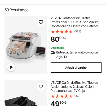
53
Resultados
VEVOR Contador de Billetes
Profesional, 1000 PCS por Minuto,
Contadora de Dinero con Detección
de Falsos UV/MG/IR/DD, Máquina
(583)
Contar Billetes EUR GBP USD,
80
90
€
Pantalla LED, para Tiendas y
Bancos
Disponible
Entrega:
tan pronto como Lun.
Ago. 10
Añadir al carrito
VEVOR Cajón de Efectivo Tipo de
Accionamiento 2 Llaves Cajón
Portamonedas 12V Caja
Registradora de Punto de Venta 41 x
(153)
42 x 10 cm Bandeja para Cajón de
49
90
€
Dinero Cajón de Caja Registradora