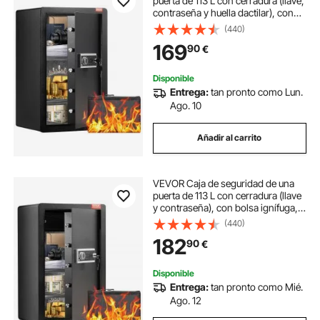
puerta de 113 L con cerradura (llave,
contraseña y huella dactilar), con
bolsa ignífuga, porta llaves, luz LED
(440)
y 2 estantes, para dinero,
169
90
€
documentos, joyas y objetos de
valor, color negro
Disponible
Entrega:
tan pronto como Lun.
Ago. 10
Añadir al carrito
VEVOR Caja de seguridad de una
puerta de 113 L con cerradura (llave
y contraseña), con bolsa ignífuga,
estante para llaves, luz LED, 2
(440)
estantes y 1 gabinete, para dinero,
182
90
€
documentos, joyas y objetos de
valor, color negro
Disponible
Entrega:
tan pronto como Mié.
Ago. 12