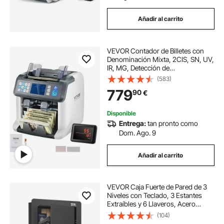
Añadir al carrito
VEVOR Contador de Billetes con
Denominación Mixta, 2CIS, SN, UV,
IR, MG, Detección de
Falsificaciones DD, Multi moneda,
(583)
Contador y Clasificador de Efectivo
779
90
€
con Conteo de Valores Impresora
Habilitada
Disponible
Entrega:
tan pronto como
Dom. Ago. 9
Añadir al carrito
VEVOR Caja Fuerte de Pared de 3
Niveles con Teclado, 3 Estantes
Extraíbles y 6 Llaveros, Acero
Laminado en Frío Q235 con Luz
(104)
LED y Alarma de Vibración para