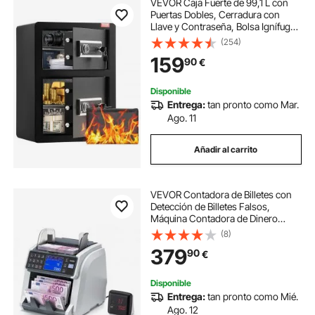
VEVOR Caja Fuerte de 99,1 L con
Puertas Dobles, Cerradura con
Llave y Contraseña, Bolsa Ignífuga,
Estante para Llaves, Luz LED y 2
(254)
Divisores Ajustables y Extraíbles
159
90
€
para Dinero, Documentos, Negro
Disponible
Entrega:
tan pronto como Mar.
Ago. 11
Añadir al carrito
VEVOR Contadora de Billetes con
Detección de Billetes Falsos,
Máquina Contadora de Dinero
Compatible con Múltiples Divisas
(8)
CIS/UV/MG/IR/DD/DBL/HLF/CHN,
379
90
€
con Pantalla a Color y Externa,
Conteo Rápido
Disponible
Entrega:
tan pronto como Mié.
Ago. 12