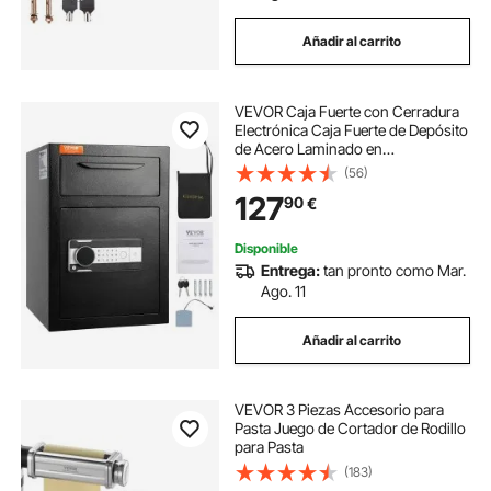
Añadir al carrito
VEVOR Caja Fuerte con Cerradura
Electrónica Caja Fuerte de Depósito
de Acero Laminado en
Frío 70,8L Caja Fuerte con
(56)
Trampilla Desbloqueo de
127
90
€
Contraseña de 3-12 Dígitos y Llaves
para Documentos Dinero
Disponible
Entrega:
tan pronto como Mar.
Ago. 11
Añadir al carrito
VEVOR 3 Piezas Accesorio para
Pasta Juego de Cortador de Rodillo
para Pasta
(183)