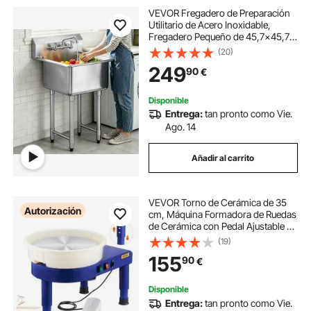
VEVOR Fregadero de Preparación
Utilitario de Acero Inoxidable,
Fregadero Pequeño de 45,7x45,7
cm 1 Cuenco con Grifo y Patas,
(20)
Fregadero Comercial para Garaje,
249
90
€
Restaurante, Cocina, Lavadero
Disponible
Entrega:
tan pronto como Vie.
Ago. 14
Añadir al carrito
VEVOR Torno de Cerámica de 35
Autorización
cm, Máquina Formadora de Ruedas
de Cerámica con Pedal Ajustable de
60 a 300 RPM, Pata de Elevación
(19)
Ajustable, Cuenco Desmontable
155
90
€
para Manualidades, Bricolaje, Azul
Disponible
Entrega:
tan pronto como Vie.