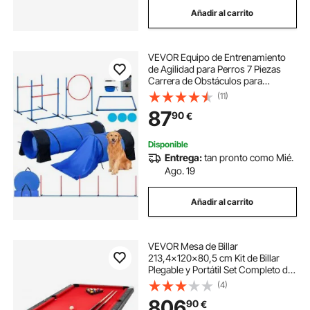
Añadir al carrito
VEVOR Equipo de Entrenamiento
de Agilidad para Perros 7 Piezas
Carrera de Obstáculos para
Cachorros con Vallas Altas
(11)
Ajustables 6 Postes 2 Túneles Anillo
87
90
€
de Salto Caja de Descanso Silbato
Cuenco
Disponible
Entrega:
tan pronto como Mié.
Ago. 19
Añadir al carrito
VEVOR Mesa de Billar
213,4x120x80,5 cm Kit de Billar
Plegable y Portátil Set Completo de
Accesorios con Bolas, Tacos, Tizas
(4)
y Pincel Color Negro con Tela Roja
806
90
€
para Sala de Juegos, Hogar, Club,