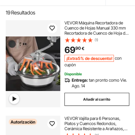
19
Resultados
VEVOR Máquina Recortadora de
Cuenco de Hojas Manual 330 mm
Recortadora de Cuenco de Hoja de
Brote con Tapa Transparente y 3
(1)
Rejillas de Acero Inoxidable para
69
90
€
Brotes de Flores, Hierbas
Aromáticas
¡Extra5% de descuento!
con
cupón
Disponible
Entrega:
tan pronto como Vie.
Ago. 14
Añadir al carrito
VEVOR Vajilla para 6 Personas,
Autorización
Platos y Cuencos Redondos,
Cerámica Resistente a Arañazos,
Apta para Lavavajillas y