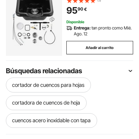
(1)
Accesorios de Instalación para
95
90
€
Peluquería, Salón de Belleza, Centro
de Spa, Negro
Disponible
Entrega:
tan pronto como Mié.
Ago. 12
Añadir al carrito
Búsquedas relacionadas
cortador de cuencos para hojas
cortadora de cuencos de hoja
cuencos acero inoxidable con tapa