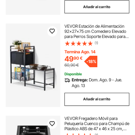
Añadir al carrito
VEVOR Estación de Alimentación
92x27x75 cm Comedero Elevado
para Perros Soporte Elevado para
Cuencos con Estantes Soporte de
(1)
Cuenco de Alimentación Barra para
Perros Grandes, Medianos,
Termina Ago. 14
Pequeños
49
90
€
-
18%
60,90
€
Disponible
Entrega:
Dom. Ago. 9 - Jue.
Ago. 13
Añadir al carrito
VEVOR Fregadero Móvil para
Peluquería Cuenco para Champú de
Plástico ABS de 47 x 46 x 25 cm,
Fregadero Invertido con