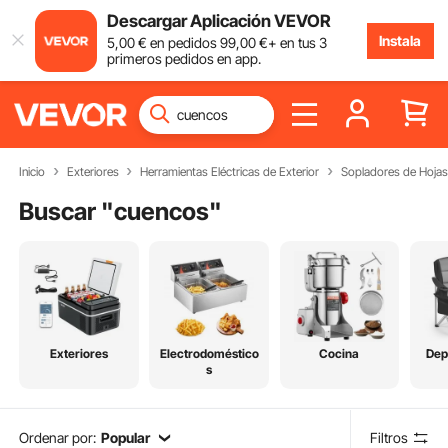
Descargar Aplicación VEVOR
Instala
5
,00
€
en pedidos
99
,00
€
+ en tus 3
primeros pedidos en app.
Inicio
Exteriores
Herramientas Eléctricas de Exterior
Sopladores de Hojas
Buscar "
cuencos
"
Exteriores
Electrodoméstico
Cocina
Dep
s
Ordenar por:
Popular
Filtros