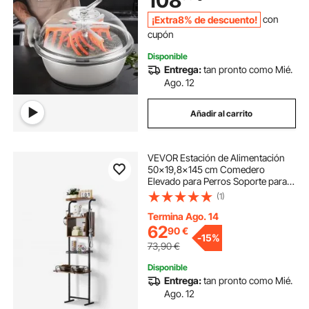
108
Aromáticas
¡Extra8% de descuento!
con
cupón
Disponible
Entrega:
tan pronto como Mié.
Ago. 12
Añadir al carrito
VEVOR Estación de Alimentación
50x19,8x145 cm Comedero
Elevado para Perros Soporte para
Comederos para Perros Ajustable
(1)
en Altura Cuenco Elevado Barra
para Perros Grandes, Medianos,
Termina Ago. 14
Pequeños
62
90
€
-
15%
73,90
€
Disponible
Entrega:
tan pronto como Mié.
Ago. 12