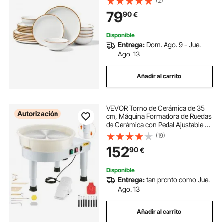
(2)
Microondas, Ideal para Postres,
79
90
€
Ensaladas, Sopas y Pastas, Color
Blanco, 18 uds
Disponible
Entrega:
Dom. Ago. 9 - Jue.
Ago. 13
Añadir al carrito
VEVOR Torno de Cerámica de 35
Autorización
cm, Máquina Formadora de Ruedas
de Cerámica con Pedal Ajustable de
60 a 300 RPM, Pata de Elevación
(19)
Ajustable, Cuenco Desmontable
152
90
€
para Manualidades, Bricolaje,
Blanco
Disponible
Entrega:
tan pronto como Jue.
Ago. 13
Añadir al carrito