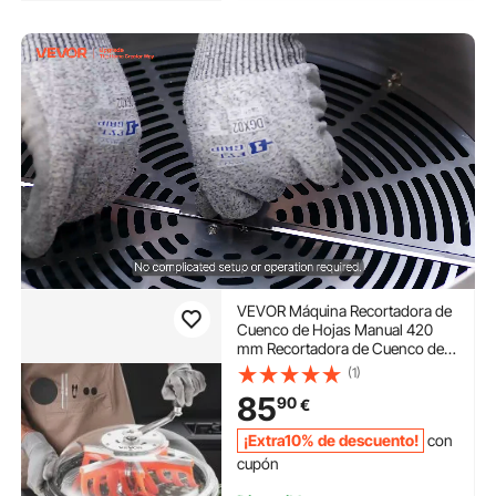
VEVOR Máquina Recortadora de
Cuenco de Hojas Manual 420
mm Recortadora de Cuenco de
Hoja de Brote con Tapa
(1)
Transparente y 3 Rejillas de
85
90
€
Acero Inoxidable para Brotes de
Flores, Hierbas Aromáticas
¡Extra10% de descuento!
con
cupón