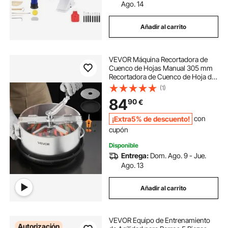
Ago. 14
Añadir al carrito
VEVOR Máquina Recortadora de
Cuenco de Hojas Manual 305 mm
Recortadora de Cuenco de Hoja de
Brote con Tapa Transparente y 2
(1)
Rejillas de Acero Inoxidable para
84
90
€
Recorte en Seco y Húmedo para
Cogollos
¡Extra5% de descuento!
con
cupón
Disponible
Entrega:
Dom. Ago. 9 - Jue.
Ago. 13
Añadir al carrito
VEVOR Equipo de Entrenamiento
Autorización