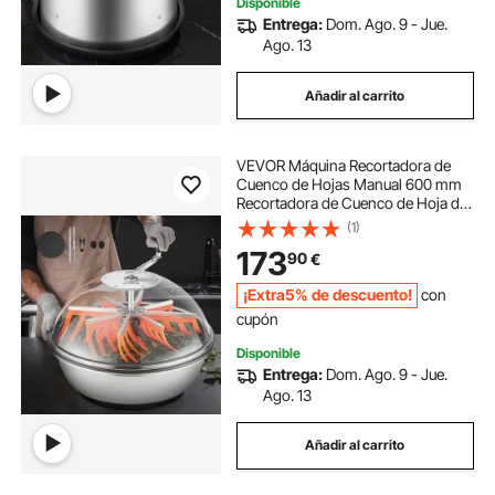
Disponible
Entrega:
Dom. Ago. 9 - Jue.
Ago. 13
Añadir al carrito
VEVOR Máquina Recortadora de
Cuenco de Hojas Manual 600 mm
Recortadora de Cuenco de Hoja de
Brote con Tapa Transparente y 3
(1)
Rejillas de Acero Inoxidable para
173
90
€
Brotes de Flores, Hierbas
Aromáticas
¡Extra5% de descuento!
con
cupón
Disponible
Entrega:
Dom. Ago. 9 - Jue.
Ago. 13
Añadir al carrito