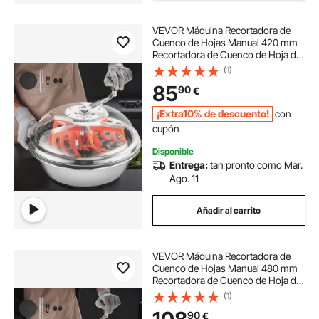
VEVOR Máquina Recortadora de
Cuenco de Hojas Manual 420 mm
Recortadora de Cuenco de Hoja de
Brote con Tapa Transparente y 3
(1)
Rejillas de Acero Inoxidable para
85
90
€
Brotes de Flores, Hierbas
Aromáticas
¡Extra10% de descuento!
con
cupón
Disponible
Entrega:
tan pronto como Mar.
Ago. 11
Añadir al carrito
VEVOR Máquina Recortadora de
Cuenco de Hojas Manual 480 mm
Recortadora de Cuenco de Hoja de
Brote con Tapa Transparente y 3
(1)
Rejillas de Acero Inoxidable para
90
€
Brotes de Flores, Hierbas