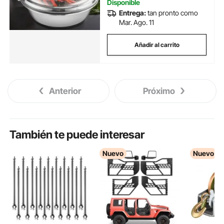
Disponible
Entrega:
tan pronto como
Mar. Ago. 11
Añadir al carrito
Anterior
Próximo
También te puede interesar
Nuevo
Nuevo