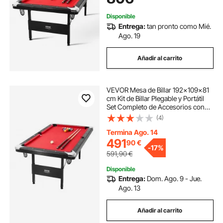
Bar
Disponible
Entrega:
tan pronto como Mié.
Ago. 19
Añadir al carrito
VEVOR Mesa de Billar 192x109x81
cm Kit de Billar Plegable y Portátil
Set Completo de Accesorios con
Bolas, Tacos, Tizas y Pincel Color
(4)
Negro con Tela Roja para Sala de
Juegos, Hogar, Club, Cafetería
Termina Ago. 14
491
90
€
-
17%
591,90
€
Disponible
Entrega:
Dom. Ago. 9 - Jue.
Ago. 13
Añadir al carrito