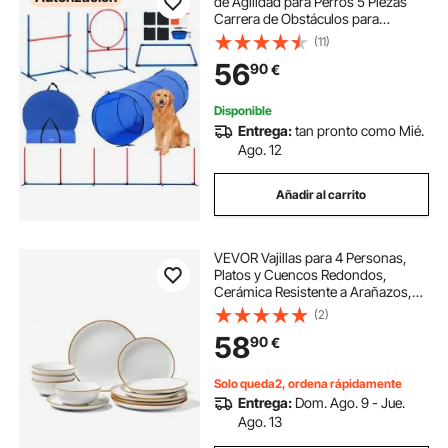
de Agilidad para Perros 5 Piezas
Carrera de Obstáculos para
Cachorros con Vallas Altas
(11)
Ajustables 6 Postes Túnel Anillo de
56
90
€
Salto Caja de Descanso Silbato
Cuenco Plegable
Disponible
Entrega:
tan pronto como Mié.
Ago. 12
Añadir al carrito
VEVOR Vajillas para 4 Personas,
Platos y Cuencos Redondos,
Cerámica Resistente a Arañazos,
Apta para Lavavajillas y
(2)
Microondas, para Postres,
58
90
€
Ensaladas, Sopas y Pastas, Marfil
Blanco, 12 uds
Solo queda2, ordena rápidamente
Entrega:
Dom. Ago. 9 - Jue.
Ago. 13