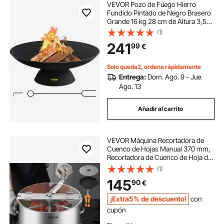
VEVOR Pozo de Fuego Hierro
Fundido Pintado de Negro Brasero
Grande 16 kg 28 cm de Altura 3,5
mm de Grosor Cuenco para
(1)
Fogatas al Aire Libre para jardines,
241
99
€
patios, parques, patios traseros,
porches
Solo queda2, ordena rápidamente
Entrega:
Dom. Ago. 9 - Jue.
Ago. 13
Añadir al carrito
VEVOR Máquina Recortadora de
Cuenco de Hojas Manual 370 mm,
Recortadora de Cuenco de Hoja de
Brote con Tapa Transparente y
(1)
Rejilla de Acero Inoxidable, Corte
145
90
€
Visual, para Cogollos, Brotes,
Hierbas
¡Extra5% de descuento!
con
cupón