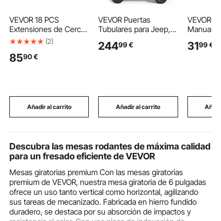
VEVOR 18 PCS
VEVOR Puertas
VEVOR Ca
Extensiones de Cerca
Tubulares para Jeep,
Manual d
de Alambre de
con Espejos
Cabrestan
(2)
244
31
99
€
99
€
Cadena, Extensor de
Retrovisores Laterales,
Remolque
85
90
€
Poste Galvanizado de
4 Puertas de Medio
con Maniv
Cerca de 69,5 cm,
Tubulares Delanteras y
de Acero 
Soporte en U Brazo
Traseras de Acero,
Velocida
Extensible de Alambre
Compatibles con Jeep
Conmutab
de Púas para Evitar
Wrangler JK JKU
Trinquete
que Las Mascotas
Unlimited 2007-2018,
de 3 Posi
Añadir al carrito
Añadir al carrito
Añadir
Salten
Negro
Motos Ac
Lanchas
Descubra las mesas rodantes de máxima calidad
para un fresado eficiente de VEVOR
Mesas giratorias premium Con las mesas giratorias
premium de VEVOR, nuestra mesa giratoria de 6 pulgadas
ofrece un uso tanto vertical como horizontal, agilizando
sus tareas de mecanizado. Fabricada en hierro fundido
duradero, se destaca por su absorción de impactos y