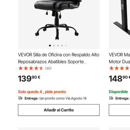
VEVOR Silla de Oficina con Respaldo Alto
VEVOR Mar
Reposabrazos Abatibles Soporte
Motor Dual
Lumbar Silla de Escritorio con Inclinación
Patas Eléc
(90)
Altura Ajustable Silla Giratoria de Cuero
de 110-17
139
148
90
€
90
PU para Trabajar, Estudiar, Jugar, Negro
Trabajo pa
Negro
Solo queda 4 , pide pronto
Disponible
Entrega:
tan pronto como Vie.Agosto 14
Entrega:
Añadir al Carrito