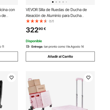
icina con
VEVOR Silla de Ruedas de Ducha de
a de
Aleación de Aluminio para Ducha
ín de
Interior, Silla de Ducha con Ruedas
(57)
a Giratoria
Ajustable con Freno para Adultos
322
90
€
udiar,
Discapacitados, Carga de 136 kg, 1015 x
620 x 920 mm, Negro
Disponible
 11
Entrega:
tan pronto como Vie.Agosto 14
Añadir al Carrito