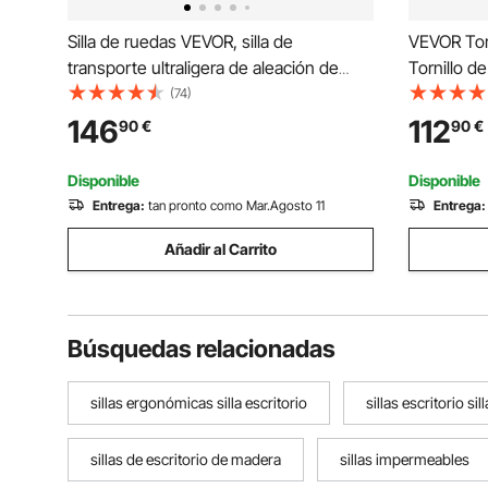
Silla de ruedas VEVOR, silla de
VEVOR Tor
transporte ultraligera de aleación de
Tornillo d
aluminio para adultos, silla de ruedas
Tornillo 
(74)
plegable con brazos abatibles hasta el
Escritorio
146
112
90
€
90
€
largo del escritorio, freno autoblocante,
Con Abraz
asiento de 15,75 pulgadas de ancho,
Disponible
Disponible
capacidad de peso de 220 libras
Entrega:
tan pronto como Mar.Agosto 11
Entrega:
Añadir al Carrito
Búsquedas relacionadas
sillas ergonómicas silla escritorio
sillas escritorio sil
sillas de escritorio de madera
sillas impermeables