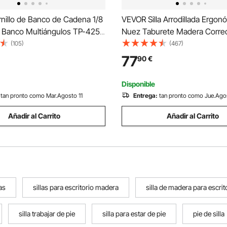
nillo de Banco de Cadena 1/8
VEVOR Silla Arrodillada Ergon
e Banco Multiángulos TP-425
Nuez Taburete Madera Corre
de Banco de Cadena de
Postura Oscilante Casa Gran
(105)
(467)
 30 x 120 cm Tornillo De Banco
Office o Silla de Escritorio
77
90
€
adera de Mesa Portátil Acero
Disponible
tan pronto como Mar.Agosto 11
Entrega:
tan pronto como Jue.Ago
Añadir al Carrito
Añadir al Carrito
las
sillas para escritorio madera
silla de madera para escrit
silla trabajar de pie
silla para estar de pie
pie de silla