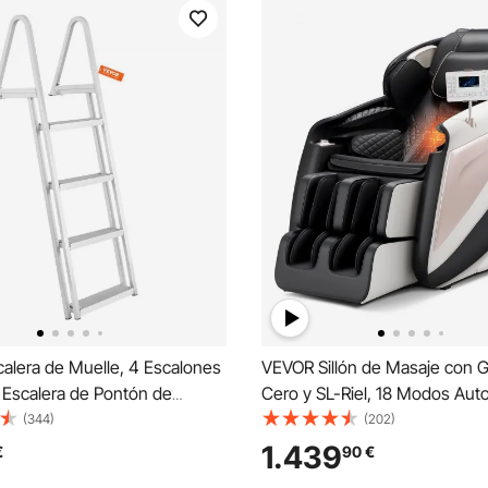
alera de Muelle, 4 Escalones
VEVOR Sillón de Masaje con 
, Escalera de Pontón de
Cero y SL-Riel, 18 Modos Aut
e Aluminio con Escalón
Masaje 3D con Calefacción, P
(344)
(202)
tideslizantes Fácil de Instalar
Retráctil, 36 Airbags, Rodillo p
1.439
€
90
€
, Lago, Piscina, Embarque
Pantalla LCD, Botones en el