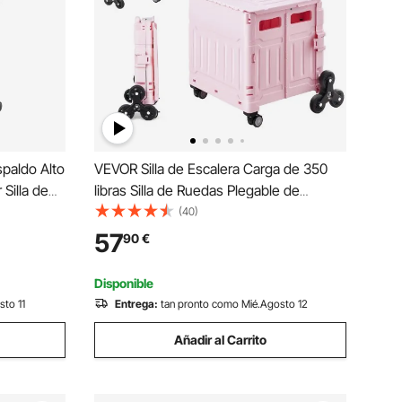
spaldo Alto
VEVOR Silla de Escalera Carga de 350
Silla de
libras Silla de Ruedas Plegable de
ble a 135°
Aluminio para Subir Escaleras con 2
(40)
a de Cuero
Ruedas Silla Elevadora de Escaleras
57
90
€
gar, Negro
Portátil para Personas Mayores y
Discapacitadas
Disponible
sto 11
Entrega:
tan pronto como Mié.Agosto 12
Añadir al Carrito