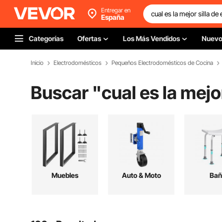
Entregar en
España
Categorías
Ofertas
Los Más Vendidos
Nuev
Inicio
Electrodomésticos
Pequeños Electrodomésticos de Cocina
Buscar "
cual es la mejor
Muebles
Auto & Moto
Bañ