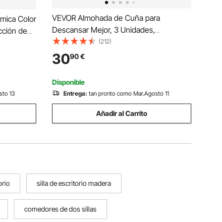
VEVOR Almohada de Cuña para
ómica Color
Descansar Mejor, 3 Unidades,
cción de
Ortopédica Ajustable, con Funda
(212)
de Home
Lavable y Soporte de Espuma, Gris
30
90
€
Oscuro. Ideal para Postoperatorios,
Reflujo Ácido, Dolor de Espalda
Disponible
sto 13
Entrega:
tan pronto como Mar.Agosto 11
Añadir al Carrito
orio
silla de escritorio madera
comedores de dos sillas