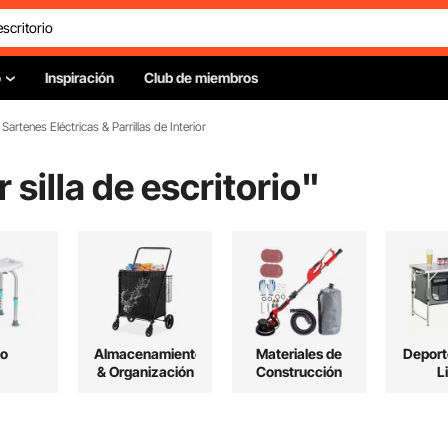
o
Inspiración
Club de miembros
Sartenes Eléctricas & Parrillas de Interior
 silla de escritorio
"
o
Almacenamiento
Materiales de
Deport
& Organización
Construcción
L