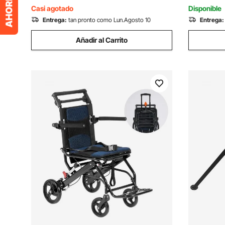
mascotas de aluminio liviano para
Marino
Casi agotado
Disponible
coches, SUV y camiones, soporta hasta
Entrega:
tan pronto como Lun.Agosto 10
Entrega:
150 libras
Añadir al Carrito