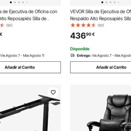
a de Ejecutiva de Oficina con
VEVOR Silla de Ejecutiva de Of
lto Reposapiés Silla de
Respaldo Alto Reposapiés Sill
 Ergonómica con Cojín de
Escritorio Ergonómica con Coj
(90)
(90)
lta Resiliencia Silla Giratoria
Espuma de Alta Resiliencia Sill
436
€
90
€
U para Trabajar, Estudiar,
de Cuero PU para Trabajar, Est
Marrón
Disponible
Vie.Agosto 7 - Mar.Agosto 11
Entrega:
Vie.Agosto 7 - Mar.Agosto
Añadir al Carrito
Añadir al Carrito