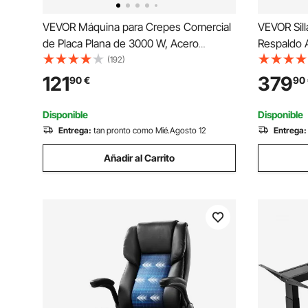
VEVOR Máquina para Crepes Comercial
VEVOR Sill
de Placa Plana de 3000 W, Acero
Respaldo A
Inoxidable Antiadherente, Estufa Circular
Escritorio
(192)
de Escritorio para Panqueques y
Espuma de A
121
379
90
€
90
Cereales con Control de Temperatura,
de Cuero P
435 x 455 x 225 mm
Negro
Disponible
Disponible
Entrega:
tan pronto como Mié.Agosto 12
Entrega:
Añadir al Carrito