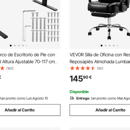
co de Escritorio de Pie con
VEVOR Silla de Oficina con Re
 Altura Ajustable 70-117 cm
Reposapiés Almohada Lumbar 
tricas para Escritorio Longitud
Escritorio Ergonómica Reclina
(160)
(90)
8 cm Base de Estación de
Altura Ajustable Silla Giratori
145
€
90
€
ra Hogar, Oficina, Solo Marco,
PU para Trabajar, Estudiar, Ju
Disponible
tan pronto como Lun.Agosto 10
Entrega:
tan pronto como Mar.Ago
Añadir al Carrito
Añadir al Carrito