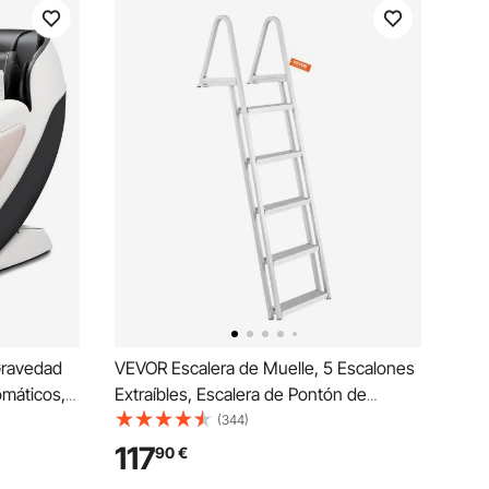
Gravedad
VEVOR Escalera de Muelle, 5 Escalones
omáticos,
Extraíbles, Escalera de Pontón de
edal
Aleación de Aluminio con Escalón
(344)
ara Pies,
Pedales Antideslizantes Fácil de Instalar
117
90
€
para Barco, Lago, Piscina, Embarque