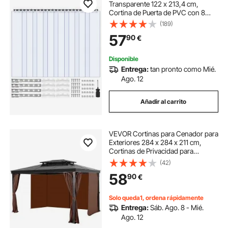
Transparente 122 x 213,4 cm,
Cortina de Puerta de PVC con 8
Tiras de Plástico Espesor de 2 mm,
(189)
para Puerta de Congelador,
57
90
€
Almacén, Refrigerador de
Supermercado, Garajes
Disponible
Entrega:
tan pronto como Mié.
Ago. 12
Añadir al carrito
VEVOR Cortinas para Cenador para
Exteriores 284 x 284 x 211 cm,
Cortinas de Privacidad para
Cenador de 4 paneles Laterales con
(42)
Cremalleras, Cortinas Parasol
58
90
€
Universales Reemplazo, Color de
Café
Solo queda1, ordena rápidamente
Entrega:
Sáb. Ago. 8 - Mié.
Ago. 12