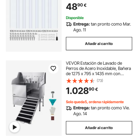
Puertas para
48
90
€
Congeladores/Refrigeradores/Alma
cén, 50% de Superposición
Disponible
Entrega:
tan pronto como Mar.
Ago. 11
Añadir al carrito
VEVOR Estación de Lavado de
Perros de Acero Inoxidable, Bañera
de 1275 x 795 x 1435 mm con
Rampa, Grifo, Ducha y Correa
(73)
Carga de 200 kg para Mascotas
1.028
90
€
Grandes, Medianas y Pequeñas,
Puerta Derecha
Solo queda5, ordena rápidamente
Entrega:
tan pronto como Vie.
Ago. 14
Añadir al carrito