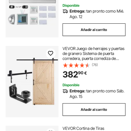
Disponible
Entrega:
tan pronto como Mié.
Ago. 12
Añadir al carrito
VEVOR Juego de herrajes y puertas
de granero Sistema de puerta
corredera, puerta corrediza de
vidrio de madera de 1067x2134 mm
(76)
Juego de puerta de granero
382
90
€
silenciosa con guía de piso 8 en 1 y
manija de puerta con tapa de abeto
para sala de estar, etc.
Disponible
Entrega:
tan pronto como Sáb.
Ago. 15
Añadir al carrito
VEVOR Cortina de Tiras