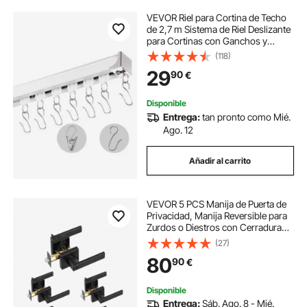
VEVOR Riel para Cortina de Techo
de 2,7 m Sistema de Riel Deslizante
para Cortinas con Ganchos y
Herrajes, Riel Divisor de Ambientes
(118)
de Montaje en Techo o Pared para
29
90
€
Sala de Estar, Dormitorio, Blanco
Disponible
Entrega:
tan pronto como Mié.
Ago. 12
Añadir al carrito
VEVOR 5 PCS Manija de Puerta de
Privacidad, Manija Reversible para
Zurdos o Diestros con Cerradura
sin Llave, Rotación de 45° para
(27)
Abrir, Interior Cuadrado Universal
80
90
€
para Puertas de Baño, Negra Mate
Disponible
Entrega:
Sáb. Ago. 8 - Mié.