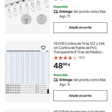
Disponible
Entrega:
tan pronto como Mar.
Ago. 11
Añadir al carrito
VEVOR Cortina de Tiras 122 x 244
cm Cortina de Puerta de PVC
Transparente 8 Tiras de Plástico
Espesor de 2 mm para Puerta de
(189)
Cámara Frigorífica, Almacén,
48
90
€
Refrigerador de Supermercado,
Garajes
Disponible
Entrega:
tan pronto como Mar.
Ago. 11
Añadir al carrito
VEVOR Kit de Herrajes para Puerta