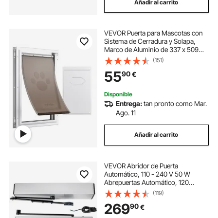
Añadir al carrito
VEVOR Puerta para Mascotas con
Sistema de Cerradura y Solapa,
Marco de Aluminio de 337 x 509
mm, Puerta para Mascotas para
(151)
Instalar en Puertas, Puerta de
55
90
€
Mascotas para Perritos y Gatitos,
Blanca, L
Disponible
Entrega:
tan pronto como Mar.
Ago. 11
Añadir al carrito
VEVOR Abridor de Puerta
Automático, 110 - 240 V 50 W
Abrepuertas Automático, 120
grados Abridor de Puerta Abatible
(119)
para Supermercados, Puertas
269
90
€
Cortafuegos, Hospitales, Salas de
Reuniones, Laboratorios