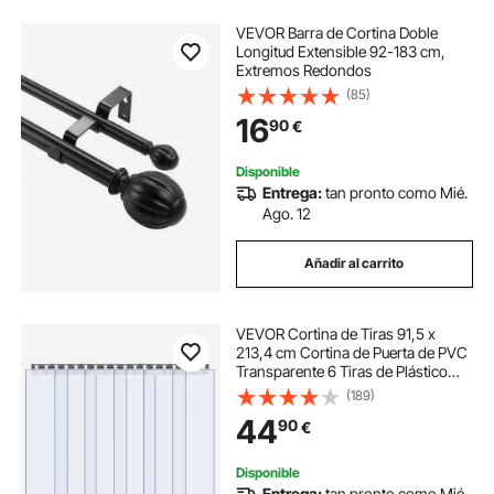
VEVOR Barra de Cortina Doble
Longitud Extensible 92-183 cm,
Extremos Redondos
(85)
16
90
€
Disponible
Entrega:
tan pronto como Mié.
Ago. 12
Añadir al carrito
VEVOR Cortina de Tiras 91,5 x
213,4 cm Cortina de Puerta de PVC
Transparente 6 Tiras de Plástico
Espesor de 2 mm para Puerta de
(189)
Cámara Frigorífica, Almacén,
44
90
€
Refrigerador de Supermercado,
Garajes
Disponible
Entrega:
tan pronto como Mié.