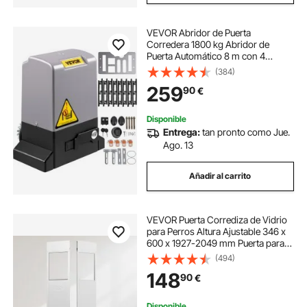
VEVOR Abridor de Puerta
Corredera 1800 kg Abridor de
Puerta Automático 8 m con 4
Mandos a Distancia y Control de
(384)
APP para Entrada Rodante Kit de
259
90
€
Sistema de Seguridad para
Operador de Puerta
Disponible
Entrega:
tan pronto como Jue.
Ago. 13
Añadir al carrito
VEVOR Puerta Corrediza de Vidrio
para Perros Altura Ajustable 346 x
600 x 1927-2049 mm Puerta para
Mascotas de Vidrio Templado con
(494)
Estructura de Bisagra, Solapa y
148
90
€
Cerradura para Perros de Gran
Tamaño
Disponible