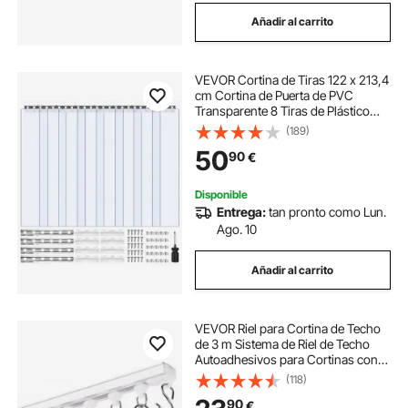
Añadir al carrito
VEVOR Cortina de Tiras 122 x 213,4
cm Cortina de Puerta de PVC
Transparente 8 Tiras de Plástico
Espesor de 2 mm para Puerta de
(189)
Cámara Frigorífica, Almacén,
50
90
€
Refrigerador de Supermercado,
Garajes
Disponible
Entrega:
tan pronto como Lun.
Ago. 10
Añadir al carrito
VEVOR Riel para Cortina de Techo
de 3 m Sistema de Riel de Techo
Autoadhesivos para Cortinas con
Ganchos y Herrajes, Rieles para
(118)
Cortinas Montados en el Techo
90
€
para Sala de Estar, Dormitorio,