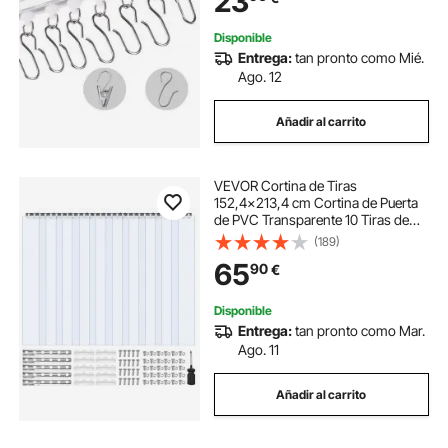
23
Blanco
Disponible
Entrega:
tan pronto como Mié.
Ago. 12
Añadir al carrito
VEVOR Cortina de Tiras
152,4x213,4 cm Cortina de Puerta
de PVC Transparente 10 Tiras de
Plástico Espesor de 2 mm para
(189)
Puerta de Cámara Frigorífica,
65
90
€
Almacén, Refrigerador de
Supermercado, Garajes
Disponible
Entrega:
tan pronto como Mar.
Ago. 11
Añadir al carrito