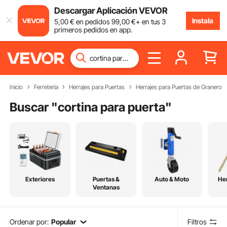
Descargar Aplicación VEVOR
Instala
5
,00
€
en pedidos
99
,00
€
+ en tus 3
primeros pedidos en app.
Inicio
Ferretería
Herrajes para Puertas
Herrajes para Puertas de Granero
Buscar "
cortina para puerta
"
Exteriores
Puertas &
Auto & Moto
He
Ventanas
Ordenar por:
Popular
Filtros