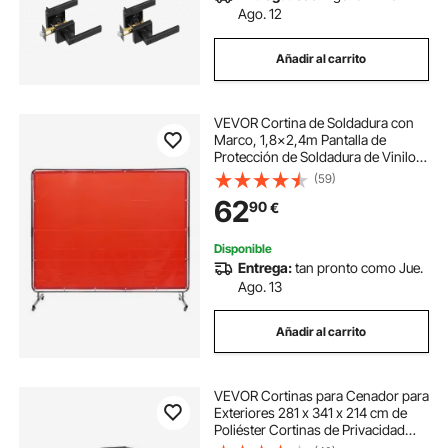
Ago. 12
Añadir al carrito
VEVOR Cortina de Soldadura con
Marco, 1,8x2,4m Pantalla de
Protección de Soldadura de Vinilo
Ignífugo con 4 Ruedas Giratorias 2
(59)
Bloqueables, Cortina Móvil
62
90
€
Profesional para Taller, Industria,
Rojo
Disponible
Entrega:
tan pronto como Jue.
Ago. 13
Añadir al carrito
VEVOR Cortinas para Cenador para
Exteriores 281 x 341 x 214 cm de
Poliéster Cortinas de Privacidad
para Cenador de 4 Paneles