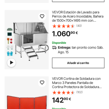
VEVOR Estación de Lavado para
Perros de Acero Inoxidable, Bañera
de 1500x700x1495 mm con
Escalera, Filtro de Agua de
(40)
Polietileno, Grifo, Ducha y Jabonera
1.060
90
€
para Varias Mascotas, Puerta
Izquierda
Disponible
Entrega:
tan pronto como Sáb.
Ago. 15
Añadir al carrito
VEVOR Cortina de Soldadura con
Marco 3 Paneles Pantalla de
Cortina Protectora de Soldadura
1,8x1,8 m de Vinilo Ignífugo con 12
(102)
Ruedas Giratorias (6 con Bloqueo)
142
90
€
Mobile Pro para Taller, Industria,
Rojo
Disponible