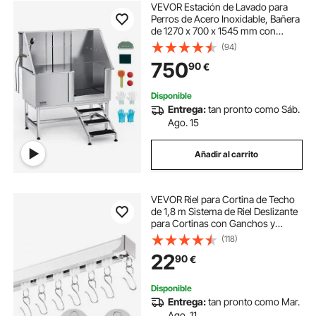
VEVOR Estación de Lavado para
Perros de Acero Inoxidable, Bañera
de 1270 x 700 x 1545 mm con
Escalera, Filtro de Agua de
(94)
Polietileno, Grifo, Ducha y Jabonera
750
90
€
para Varias Mascotas, Puerta
Derecha
Disponible
Entrega:
tan pronto como Sáb.
Ago. 15
Añadir al carrito
VEVOR Riel para Cortina de Techo
de 1,8 m Sistema de Riel Deslizante
para Cortinas con Ganchos y
Herrajes, Riel Divisor de Ambientes
(118)
de Montaje en Techo o Pared para
22
90
€
Sala de Estar, Dormitorio, Blanco
Disponible
Entrega:
tan pronto como Mar.
Ago. 11