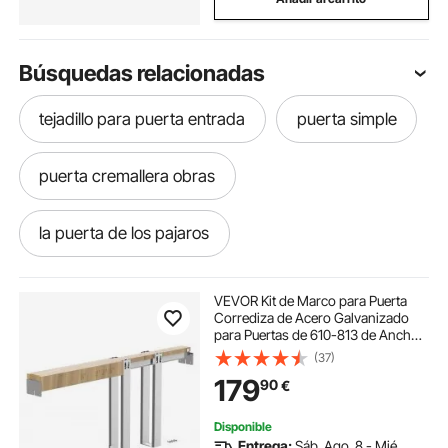
Búsquedas relacionadas
tejadillo para puerta entrada
puerta simple
puerta cremallera obras
la puerta de los pajaros
cremallera para puerta
empuje puerta
VEVOR Kit de Marco para Puerta
Corrediza de Acero Galvanizado
para Puertas de 610-813 de Ancho y
manijas de puerta negro para puerta interior
2032 mm de Alto con Mecanismo
(37)
de Cierre suave Bidireccional para
179
90
€
el Hogar, Sala de Estar, Oficina
puerta de los pajaros
buzón puerta negro
Disponible
Entrega:
Sáb. Ago. 8 - Mié.