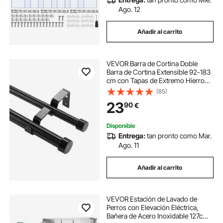
Ago. 12
Añadir al carrito
VEVOR Barra de Cortina Doble
Barra de Cortina Extensible 92-183
cm con Tapas de Extremo Hierro
Robusto Carga 13,6 kg para Colgar
(85)
Cortinas Opacas y Ventanas
23
90
€
Transparentes Sala de Estar Baño
Dormitorio
Disponible
Entrega:
tan pronto como Mar.
Ago. 11
Añadir al carrito
VEVOR Estación de Lavado de
Perros con Elevación Eléctrica,
Bañera de Acero Inoxidable 127cm