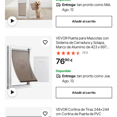
Entrega:
tan pronto como Mié.
Ago. 12
Añadir al carrito
VEVOR Puerta para Mascotas con
Sistema de Cerradura y Solapa,
Marco de Aluminio de 423 x 697
mm, Puerta para Mascotas para
(151)
Instalar en Puertas, Puerta de
76
90
€
Mascotas para Perritos y Gatitos,
Blanca, XL
Disponible
Entrega:
tan pronto como Jue.
Ago. 13
Añadir al carrito
VEVOR Cortina de Tiras 244x244
cm Cortina de Puerta de PVC