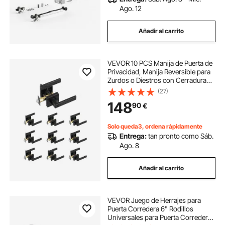
marquesina para puerta entrada
Ago. 12
Añadir al carrito
cremallera puerta
VEVOR 10 PCS Manija de Puerta de
puertas de entrada grandes
Privacidad, Manija Reversible para
Zurdos o Diestros con Cerradura
sin Llave, Rotación de 45° para
(27)
empuja puerta
empuje la puerta
Abrir, Interior Cuadrado Universal
148
90
€
para Puertas de Baño, Negra Mate
puerta para sotano
Solo queda3, ordena rápidamente
Entrega:
tan pronto como Sáb.
Ago. 8
Añadir al carrito
VEVOR Juego de Herrajes para
Puerta Corredera 6" Rodillos
Universales para Puerta Corredera