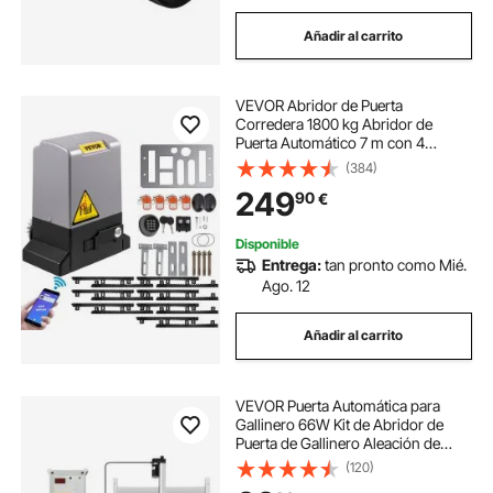
Añadir al carrito
VEVOR Abridor de Puerta
Corredera 1800 kg Abridor de
Puerta Automático 7 m con 4
Mandos a Distancia y Control de
(384)
APP para Entrada Rodante Kit de
249
90
€
Sistema de Seguridad para
Operador de Puerta
Disponible
Entrega:
tan pronto como Mié.
Ago. 12
Añadir al carrito
VEVOR Puerta Automática para
Gallinero 66W Kit de Abridor de
Puerta de Gallinero Aleación de
Aluminio ABS Abridor de Puerta
(120)
Temporizador Sensor de Luz