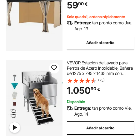
59
90
€
Universal para Toldo de Patio,
Caqui
Solo queda1, ordena rápidamente
Entrega:
tan pronto como Jue.
Ago. 13
Añadir al carrito
VEVOR Estación de Lavado para
Perros de Acero Inoxidable, Bañera
de 1275 x 795 x 1435 mm con
Rampa, Grifo, Ducha, Correa y
(73)
Jabonera para Mascotas Grandes,
1.050
90
€
Medianas y Pequeñas, Puerta
Izquierda
Disponible
Entrega:
tan pronto como Vie.
Ago. 14
Añadir al carrito