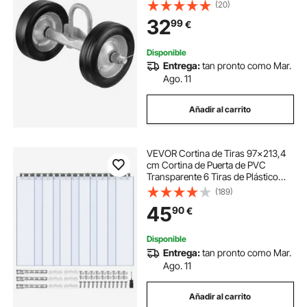
Rodillo Guía de Puerta Corredera
(20)
para Puertas Correderas y Puertas
32
99
€
Enrollables Carga 600 libras, Negro
Disponible
Entrega:
tan pronto como Mar.
Ago. 11
Añadir al carrito
VEVOR Cortina de Tiras 97x213,4
cm Cortina de Puerta de PVC
Transparente 6 Tiras de Plástico
Espesor de 2 mm para Puerta de
(189)
Cámara Frigorífica, Almacén,
45
90
€
Refrigerador de Supermercado,
Garajes
Disponible
Entrega:
tan pronto como Mar.
Ago. 11
Añadir al carrito