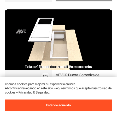
VEVOR Puerta Corrediza de
Vidrio para Perros Altura
Ajustable 346 x 600 x 1927-2049
Usamos cookies para mejorar su experiencia en línea.
mm Puerta para Mascotas de
Al continuar navegando en este sitio web, asumimos que acepta nuestro uso de
(494)
cookies y
Privacidad & Seguridad.
Vidrio Templado con Estructura
148
90
€
de Bisagra, Solapa y Cerradura
para Perros de Gran Tamaño
Estar de acuerdo
Disponible
Entrega:
tan pronto como