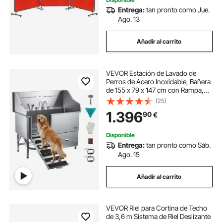
Entrega:
tan pronto como Jue.
Ago. 13
Añadir al carrito
VEVOR Estación de Lavado de
Perros de Acero Inoxidable, Bañera
de 155 x 79 x 147 cm con Rampa,
Filtro de Agua, Grifo, Ducha y
(25)
Correa para Mascotas Grandes,
1.396
90
€
Medianas y Pequeñas, Puerta
Izquierda
Disponible
Entrega:
tan pronto como Sáb.
Ago. 15
Añadir al carrito
VEVOR Riel para Cortina de Techo
de 3,6 m Sistema de Riel Deslizante