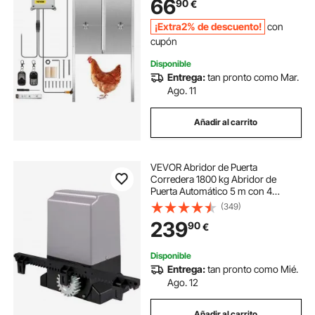
66
90
€
Apertura de Puerta para Aves de
Corral 30x30cm
¡Extra2% de descuento!
con
cupón
Disponible
Entrega:
tan pronto como Mar.
Ago. 11
Añadir al carrito
VEVOR Abridor de Puerta
Corredera 1800 kg Abridor de
Puerta Automático 5 m con 4
Mandos a Distancia y Control de
(349)
APP para Entrada Rodante Kit de
239
90
€
Sistema de Seguridad para
Operador de Puerta
Disponible
Entrega:
tan pronto como Mié.
Ago. 12
Añadir al carrito