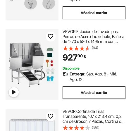
Añadir al carrito
VEVOR Estación de Lavado para
Perros de Acero Inoxidable, Bañera
de 1270 x 580 x 1495 mm con
Rampa, Filtro de Agua de
(94)
Polietileno, Grifo, Ducha y Jabonera
927
90
€
para Varias Mascotas, Puerta
Izquierda
Disponible
Entrega:
Sáb. Ago. 8 - Mié.
Ago. 12
Añadir al carrito
VEVOR Cortina de Tiras
Transparente, 107 x 213,4 cm, 0,2
cm de Grosor, 7 Piezas, Cortina de
Tiras de PVC Transparente para
(189)