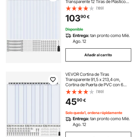
Transparente 12 Tiras de Plástico
Espesor de 2 mm para Puerta de
(189)
Cámara Frigorífica, Almacén,
103
90
€
Refrigerador de Supermercado,
Garajes
Disponible
Entrega:
tan pronto como Mié.
Ago. 12
Añadir al carrito
VEVOR Cortina de Tiras
Transparente 91,5 x 213,4 cm,
Cortina de Puerta de PVC con 6
Tiras de Plástico Espesor de 2 mm,
(189)
para Puerta de Congelador,
45
90
€
Almacén, Refrigerador de
Supermercado, Garajes
Solo queda1, ordena rápidamente
Entrega:
tan pronto como Mié.
Ago. 12