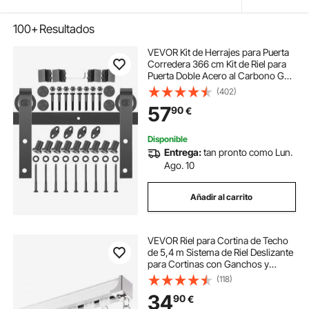
100+
Resultados
VEVOR Kit de Herrajes para Puerta
Corredera 366 cm Kit de Riel para
Puerta Doble Acero al Carbono Guía
para Puerta Doble Corredera Carga
(402)
150 kg Puerta Máx. 183 cm Espesor
57
90
€
35-45 mm Granero Garaje
Disponible
Entrega:
tan pronto como Lun.
Ago. 10
Añadir al carrito
VEVOR Riel para Cortina de Techo
de 5,4 m Sistema de Riel Deslizante
para Cortinas con Ganchos y
Herrajes, Riel Divisor de Ambientes
(118)
de Montaje en Techo o Pared para
34
90
€
Sala de Estar, Dormitorio, Blanco