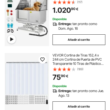
con Filtro de Agua de Polietileno,
(117)
Grifo y Cabezal de Ducha,
1.020
90
€
Fregadero para Mascotas, Puerta
Izquierda
Disponible
Entrega:
tan pronto como
Dom. Ago. 16
Añadir al carrito
VEVOR Cortina de Tiras 152,4 x
244 cm Cortina de Puerta de PVC
Transparente 10 Tiras de Plástico
Espesor de 2 mm para Puerta de
(189)
Cámara Frigorífica, Almacén,
75
90
€
Refrigerador de Supermercado,
Garajes
Disponible
Entrega:
tan pronto como Jue.
Ago. 13
Añadir al carrito