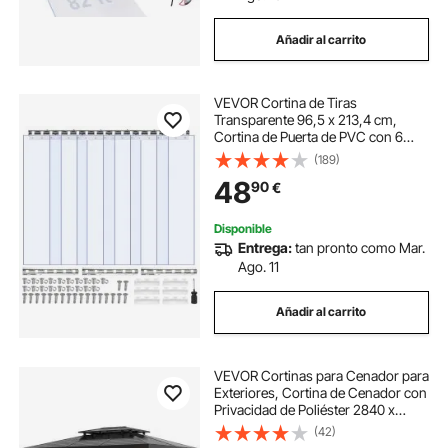
Añadir al carrito
VEVOR Cortina de Tiras
Transparente 96,5 x 213,4 cm,
Cortina de Puerta de PVC con 6
Tiras de Plástico Espesor de 2 mm,
(189)
para Puerta de Congelador,
48
90
€
Almacén, Refrigerador de
Supermercado, Garajes
Disponible
Entrega:
tan pronto como Mar.
Ago. 11
Añadir al carrito
VEVOR Cortinas para Cenador para
Exteriores, Cortina de Cenador con
Privacidad de Poliéster 2840 x
2840 x 2040 mm 4 Paneles
(42)
Laterales con Cremallera Repuesto