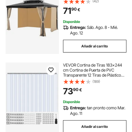
(42)
Laterales con Cremalleras, Cortinas
71
90
€
Parasol Universales Reemplazo,
Caqui
Disponible
Entrega:
Sáb. Ago. 8 - Mié.
Ago. 12
Añadir al carrito
VEVOR Cortina de Tiras 183x244
cm Cortina de Puerta de PVC
Transparente 12 Tiras de Plástico
Espesor de 3 mm para Puerta de
(189)
Cámara Frigorífica, Almacén,
73
90
€
Refrigerador de Supermercado,
Garajes
Disponible
Entrega:
tan pronto como Mar.
Ago. 11
Añadir al carrito