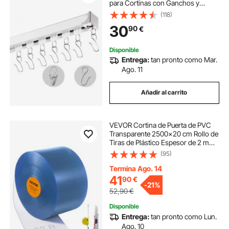
para Cortinas con Ganchos y
Herrajes, Riel Divisor de Ambientes
(118)
de Montaje en Techo o Pared para
30
90
€
Sala de Estar, Dormitorio, Blanco
Disponible
Entrega:
tan pronto como Mar.
Ago. 11
Añadir al carrito
VEVOR Cortina de Puerta​ de PVC
Transparente 2500x20 cm Rollo de
Tiras de Plástico Espesor de 2 mm
Cortina de Tiras para Puertas de
(95)
Supermercado, Fábrica, Almacén,
Centros Comerciales, Garaje
Termina Ago. 14
41
90
€
-
21%
52,90
€
Disponible
Entrega:
tan pronto como Lun.
Ago. 10