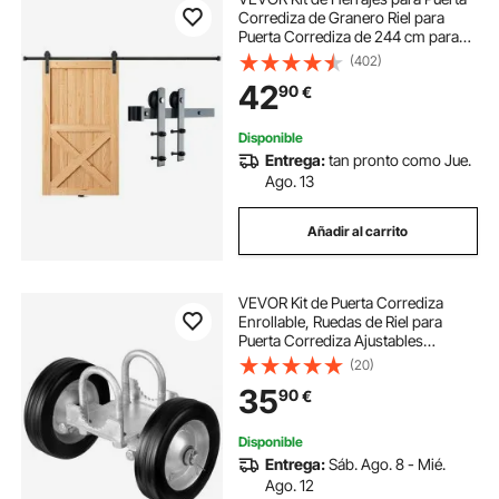
Corrediza de Granero Riel para
Puerta Corrediza de 244 cm para
Una Sola Puerta Ancho 1,12-1,32 m
(402)
Espesor 32-45 mm Carga de 150
42
90
€
kg Polea Silenciosa Forma I para
Hogar
Disponible
Entrega:
tan pronto como Jue.
Ago. 13
Añadir al carrito
VEVOR Kit de Puerta Corrediza
Enrollable, Ruedas de Riel para
Puerta Corrediza Ajustables
Universales, Rodillo Guía para
(20)
Puerta Corrediza y Enrollable,
35
90
€
Negro, con Herrajes Resistentes,
146 x 270 mm
Disponible
Entrega:
Sáb. Ago. 8 - Mié.
Ago. 12