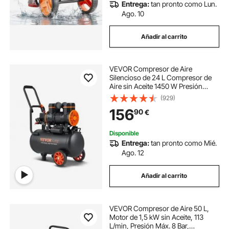
Entrega:
tan pronto como Lun.
Ago. 10
Añadir al carrito
VEVOR Compresor de Aire
Silencioso de 24 L Compresor de
Aire sin Aceite 1450 W Presión
Máxima de 3,5 Mpa Motor sin
(929)
Aceite 70 dB para Reparación de
156
90
€
Automóviles Inflado de Neumáticos
Pintura a Pistola
Disponible
Entrega:
tan pronto como Mié.
Ago. 12
Añadir al carrito
VEVOR Compresor de Aire 50 L,
Motor de 1,5 kW sin Aceite, 113
L/min, Presión Máx. 8 Bar,