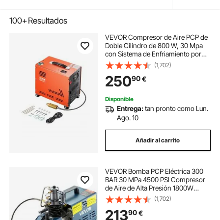
100+
Resultados
VEVOR Compresor de Aire PCP de
Doble Cilindro de 800 W, 30 Mpa
con Sistema de Enfriamiento por
Ventilador Incorporado, Parada
(1,702)
Automática para Rifle Aire
250
90
€
Comprimido, Botella Buceo, 370 x
180 x 350 mm
Disponible
Entrega:
tan pronto como Lun.
Ago. 10
Añadir al carrito
VEVOR Bomba PCP Eléctrica 300
BAR 30 MPa 4500 PSI Compresor
de Aire de Alta Presión 1800W
Bomba de Aire de Alta Presión
(1,702)
37x18x40 cm Apagado
213
90
€
Automático, Separador de Agua y