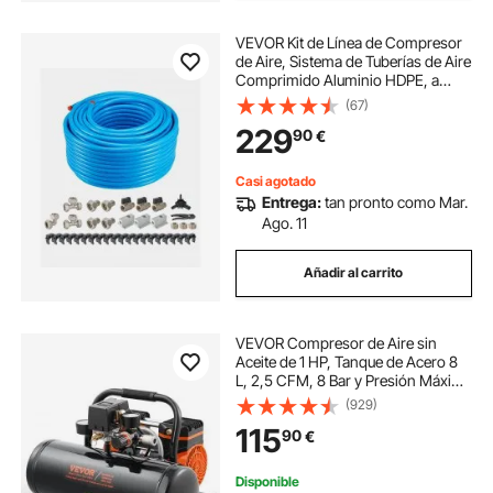
VEVOR Kit de Línea de Compresor
de Aire, Sistema de Tuberías de Aire
Comprimido Aluminio HDPE, a
Prueba Fugas, Resistente a la
(67)
Presión y Fácil Instalar, para
229
90
€
Talleres de Garajes, Azul, Ø 590 x
300 mm
Casi agotado
Entrega:
tan pronto como Mar.
Ago. 11
Añadir al carrito
VEVOR Compresor de Aire sin
Aceite de 1 HP, Tanque de Acero 8
L, 2,5 CFM, 8 Bar y Presión Máxima
de 120 PSI, Portátil Ultrasilencioso
(929)
de 81 dB, para Reparación de
115
90
€
Automóviles, 485 x 390 x 385 mm
Disponible