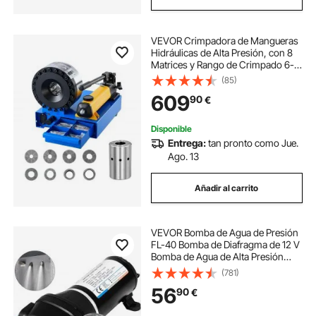
VEVOR Crimpadora de Mangueras
Hidráulicas de Alta Presión, con 8
Matrices y Rango de Crimpado 6-
28 mm, para Tuberías de Aceite de
(85)
Baja y Alta Presión, Mangueras de
609
90
€
Gas/Agua/Aire Acondicionado
Disponible
Entrega:
tan pronto como Jue.
Ago. 13
Añadir al carrito
VEVOR Bomba de Agua de Presión
FL-40 Bomba de Diafragma de 12 V
Bomba de Agua de Alta Presión
Bomba de Agua de 17 l/min
(781)
56
90
€