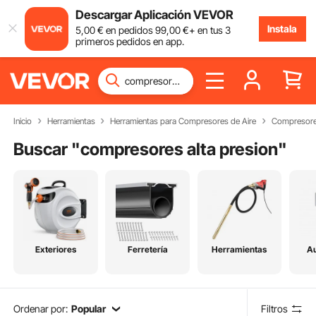
Descargar Aplicación VEVOR
Instala
5
,00
€
en pedidos
99
,00
€
+ en tus 3
primeros pedidos en app.
Inicio
Herramientas
Herramientas para Compresores de Aire
Compresore
Buscar "
compresores alta presion
"
Exteriores
Ferretería
Herramientas
Au
Ordenar por:
Popular
Filtros