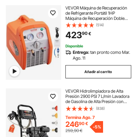
VEVOR Máquina de Recuperación
de Refrigerante Portátil 1HP
Máquina de Recuperación Doble
Cilindro con Protección de Alta
(514)
Presión 1750 rpm para Vapor de
423
90
€
Refrigerante Líquido Aire
Acondicionado de Coche
Disponible
Entrega:
tan pronto como Mar.
Ago. 11
Añadir al carrito
VEVOR Hidrolimpiadora de Alta
Presión 2900 PSI 7 L/min Lavadora
de Gasolina de Alta Presión con
Bomba de Aluminio, Manguera de
(838)
7,9 m, 4 Boquillas, Ruedas para
Coches Azulejos Entradas
Termina Ago. 7
Ventanas Paredes
246
90
€
-
5%
259,90
€