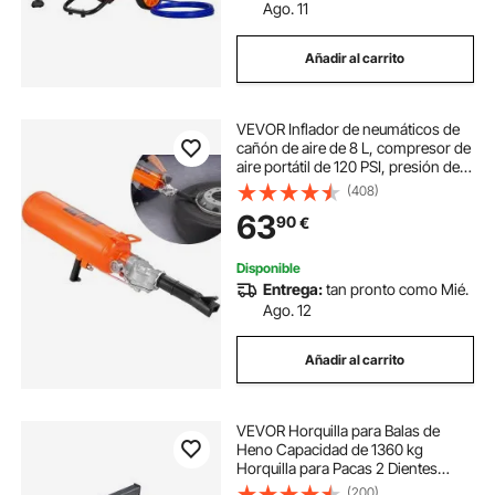
Ago. 11
Añadir al carrito
VEVOR Inflador de neumáticos de
cañón de aire de 8 L, compresor de
aire portátil de 120 PSI, presión de
trabajo de 85-116 PSI para tractor,
(408)
camión, ATV, coche y taller de
63
90
€
reparación de automóviles
Disponible
Entrega:
tan pronto como Mié.
Ago. 12
Añadir al carrito
VEVOR Horquilla para Balas de
Heno Capacidad de 1360 kg
Horquilla para Pacas 2 Dientes
Horquillas de Púas de Fijación de
(200)