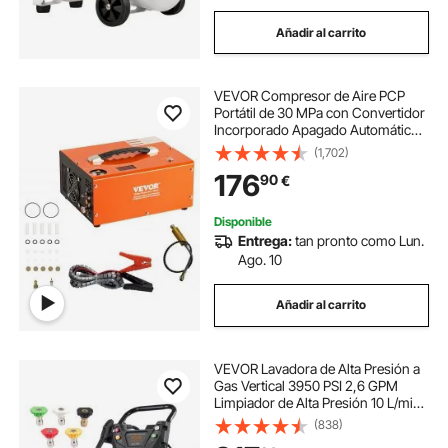
Añadir al carrito
VEVOR Compresor de Aire PCP
Portátil de 30 MPa con Convertidor
Incorporado Apagado Automático
CC 12V/CA 230V Motor de 300W
(1,702)
Bomba de Tanque de Paintball sin
176
90
€
Aceite para Pistola de Aire, Tanque
de Buceo
Disponible
Entrega:
tan pronto como Lun.
Ago. 10
Añadir al carrito
VEVOR Lavadora de Alta Presión a
Gas Vertical 3950 PSI 2,6 GPM
Limpiador de Alta Presión 10 L/min
con Bomba de Cobre, Pistola
(838)
Rociadora, Varilla de Extensión, 5