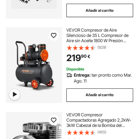
Añadir al carrito
VEVOR Compresor de Aire
Silencioso de 35 L Compresor de
Aire sin Aceite 1800 W Presión
Máxima de 3,5 Mpa Motor sin
(929)
Aceite 70 dB para Reparación de
219
90
€
Automóviles Inflado de Neumáticos
Pintura a Pistola
Disponible
Entrega:
tan pronto como Mar.
Ago. 11
Añadir al carrito
VEVOR Compresor
Compactadoras Agregado 2,2kW-
3kW Cabezal de la Bomba del
Compresor de Aire 1300rpm
(455)
Cabezal de Compresor de Aire de