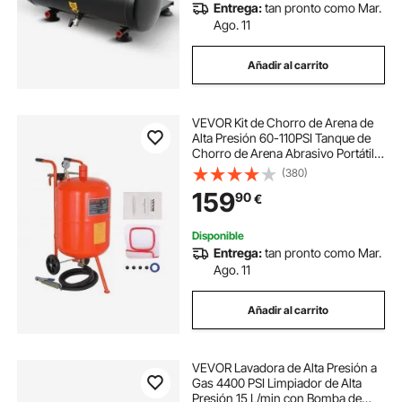
Entrega:
tan pronto como Mar.
Ago. 11
Añadir al carrito
VEVOR Kit de Chorro de Arena de
Alta Presión 60-110PSI Tanque de
Chorro de Arena Abrasivo Portátil
75,7L con 4 Boquillas de Cerámica
(380)
y Separador de Agua y Aceite para
159
90
€
Eliminar Pintura, Manchas, Óxido
Disponible
Entrega:
tan pronto como Mar.
Ago. 11
Añadir al carrito
VEVOR Lavadora de Alta Presión a
Gas 4400 PSI Limpiador de Alta
Presión 15 L/min con Bomba de