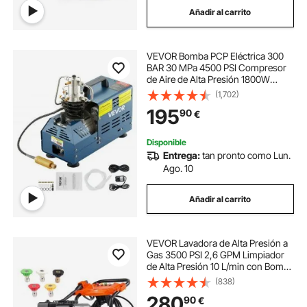
Añadir al carrito
lanza hidrolimpiadora de alta presion
VEVOR Bomba PCP Eléctrica 300
lavadora de alta presion
BAR 30 MPa 4500 PSI Compresor
de Aire de Alta Presión 1800W
Bomba de Aire de Alta Presión
(1,702)
hidrolimpiadora alta presion limpiadores de alta
37x18x40 cm Apagado
presión
195
90
€
Manualmente, Separador de Agua y
Aceite para Tanque de Buceo
Disponible
limpiadoras de alta presión
Entrega:
tan pronto como Lun.
Ago. 10
limpiadora de alta presion
Añadir al carrito
Limpiador de Alta Presión
VEVOR Lavadora de Alta Presión a
Gas 3500 PSI 2,6 GPM Limpiador
hidrolimpiadoras limpiadores de alta presión
de Alta Presión 10 L/min con Bomba
de Aluminio, Pistola Rociadora,
(838)
Varilla de Extensión, 5 Boquillas
280
90
€
para Casas, Vehículos, Patios