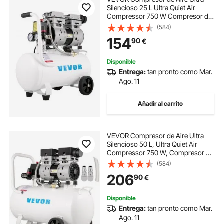
Silencioso 25 L Ultra Quiet Air
Compressor 750 W Compresor de
Aire Silencioso de Tanque
(584)
Compresor Ultra Silencioso para
154
90
€
Reparaciones en el Hogar, Con
Accesorios Completos
Disponible
Entrega:
tan pronto como Mar.
Ago. 11
Añadir al carrito
VEVOR Compresor de Aire Ultra
Silencioso 50 L, Ultra Quiet Air
Compressor 750 W, Compresor de
Aire Silencioso de Tanque, 230 V
(584)
50 Hz, 68 dB, Compresor Ultra
206
90
€
Silencioso para Reparaciones en el
Hogar
Disponible
Entrega:
tan pronto como Mar.
Ago. 11