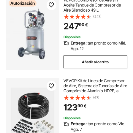
Autorización
Aceite Tanque de Compresor de
Aire Silencioso 49 L
(247)
247
90
€
Disponible
Entrega:
tan pronto como Mié.
Ago. 12
Añadir al carrito
VEVOR Kit de Línea de Compresor
de Aire, Sistema de Tuberías de Aire
Comprimido Aluminio HDPE, a
Prueba Fugas, Resistente a la
(67)
Presión y Fácil de Instalar, para
123
90
€
Talleres Garajes, Negro, Ø 475 x
200 mm
Disponible
Entrega:
tan pronto como Vie.
Ago. 7