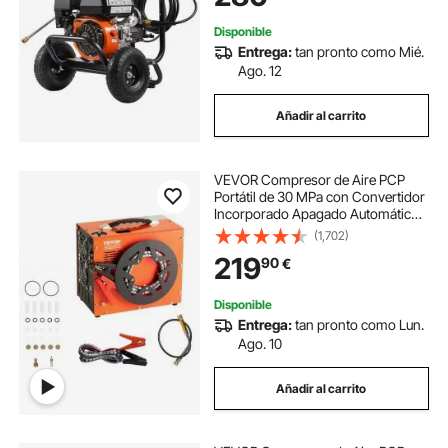
Disponible
Entrega:
tan pronto como Mié.
Ago. 12
Añadir al carrito
VEVOR Compresor de Aire PCP
Portátil de 30 MPa con Convertidor
Incorporado Apagado Automático
CC 12V/CA 230V Bomba de Tanque
(1,702)
de Paintball sin Aceite para Pistola
219
90
€
de Aire, Tanque de Buceo
Disponible
Entrega:
tan pronto como Lun.
Ago. 10
Añadir al carrito