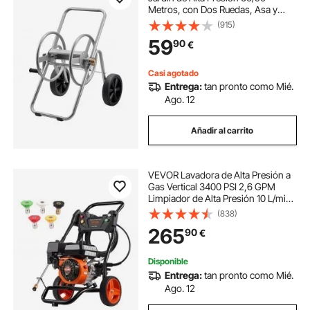
Metros, con Dos Ruedas, Asa y
Cesta de Almacenamiento de Malla
(915)
Resistente, para Riego de Jardín y
59
90
€
Lavado de Coches, 650 x 530 x 740
mm
Casi agotado
Entrega:
tan pronto como Mié.
Ago. 12
Añadir al carrito
VEVOR Lavadora de Alta Presión a
Gas Vertical 3400 PSI 2,6 GPM
Limpiador de Alta Presión 10 L/min
con Bomba de Aluminio, Pistola
(838)
Rociadora, Varilla de Extensión, 5
265
90
€
Boquillas para Casas, Vehículos
Disponible
Entrega:
tan pronto como Mié.
Ago. 12