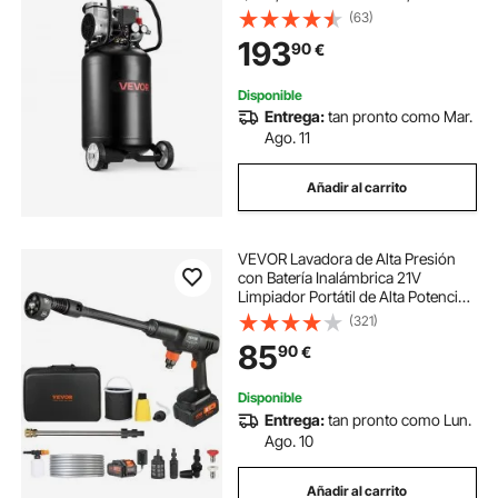
Compresor Silencioso 75 dB,
(63)
Portátil con Ruedas, para Inflación
193
90
€
de Neumáticos Pistola de Pintura
Carpintería
Disponible
Entrega:
tan pronto como Mar.
Ago. 11
Añadir al carrito
VEVOR Lavadora de Alta Presión
con Batería Inalámbrica 21V
Limpiador Portátil de Alta Potencia
652PSI 50bar Lavadora Eléctrica
(321)
3,5L/min Cargador de Batería
85
90
€
4,0Ah para Limpieza de Patio,
Jardín, Coche
Disponible
Entrega:
tan pronto como Lun.
Ago. 10
Añadir al carrito