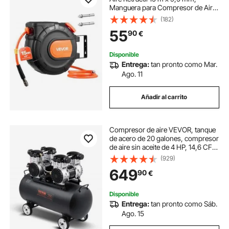
Manguera para Compresor de Aire
Presión Máxima de 300 PSI, con
(182)
Entrada de 1 m, Montaje en Techo o
55
90
€
Pared Giratorio de 180°, para Garaje
Disponible
Entrega:
tan pronto como Mar.
Ago. 11
Añadir al carrito
Compresor de aire VEVOR, tanque
de acero de 20 galones, compresor
de aire sin aceite de 4 HP, 14,6 CFM
a 90 PSI y presión máxima de 125
(929)
PSI, compresor portátil
649
90
€
ultrasilencioso de 78 dB, para
reparación de automóviles, inflado
de neumáticos, pintura en aerosol
Disponible
Entrega:
tan pronto como Sáb.
Ago. 15