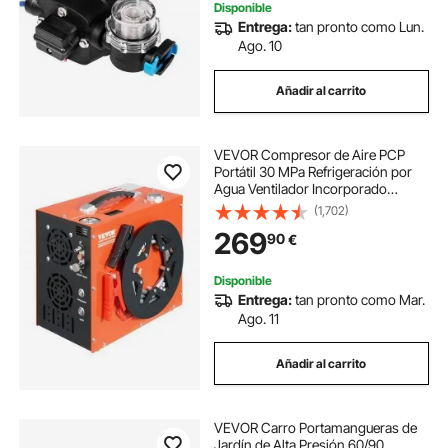
Disponible
Entrega:
tan pronto como Lun.
Ago. 10
Añadir al carrito
VEVOR Compresor de Aire PCP
Portátil 30 MPa Refrigeración por
Agua Ventilador Incorporado
Apagado Automático Compresor
(1,702)
de Tanque de Paintball DC 12 V / AC
269
90
€
230 V para Pistola de Aire Tanque
de Buceo
Disponible
Entrega:
tan pronto como Mar.
Ago. 11
Añadir al carrito
VEVOR Carro Portamangueras de
Jardín de Alta Presión 60/90