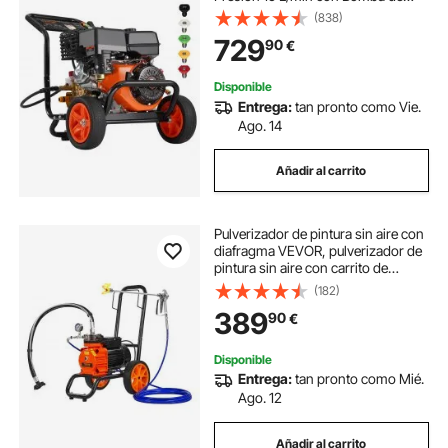
Cobre, Pistola Rociadora, Varilla de
(838)
Extensión, 5 Boquillas para Casas,
729
90
€
Vehículos, Patios
Disponible
Entrega:
tan pronto como Vie.
Ago. 14
Añadir al carrito
Pulverizador de pintura sin aire con
diafragma VEVOR, pulverizador de
pintura sin aire con carrito de
eficiencia de 1100 W, pulverizador
(182)
de pintura sin aire de alta presión de
389
90
€
2000 psi, con barra de extensión,
para pulverización interior y exterior
del hogar
Disponible
Entrega:
tan pronto como Mié.
Ago. 12
Añadir al carrito