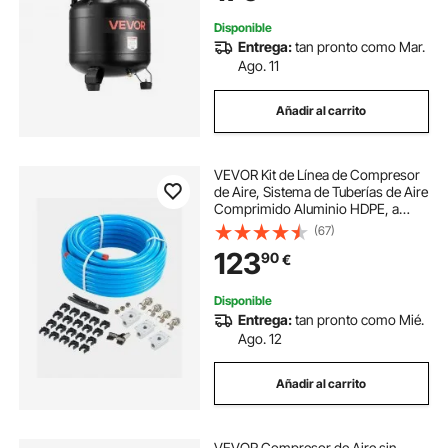
Carpintería
Disponible
Entrega:
tan pronto como Mar.
Ago. 11
Añadir al carrito
VEVOR Kit de Línea de Compresor
de Aire, Sistema de Tuberías de Aire
Comprimido Aluminio HDPE, a
Prueba Fugas, Resistente a la
(67)
Presión y Fácil Instalar, para
123
90
€
Talleres de Garajes, Azul, Ø 475 x
200 mm
Disponible
Entrega:
tan pronto como Mié.
Ago. 12
Añadir al carrito
VEVOR Compresor de Aire sin