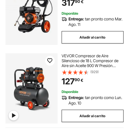
317
90
€
Boquillas para Casas, Vehículos
Disponible
Entrega:
tan pronto como Mar.
Ago. 11
Añadir al carrito
VEVOR Compresor de Aire
Silencioso de 18 L Compresor de
Aire sin Aceite 900 W Presión
Máxima de 3,5 Mpa Motor sin
(929)
Aceite 70 dB para Reparación de
127
90
€
Automóviles Inflado de Neumáticos
Pintura a Pistola
Disponible
Entrega:
tan pronto como Lun.
Ago. 10
Añadir al carrito