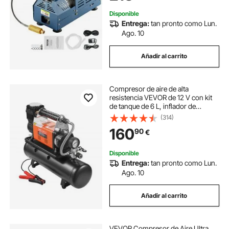
Aceite para Tanque de Buceo
Disponible
Entrega:
tan pronto como Lun.
Ago. 10
Añadir al carrito
Compresor de aire de alta
resistencia VEVOR de 12 V con kit
de tanque de 6 L, inflador de
neumáticos portátil de 6,35 CFM,
(314)
compresor de aire todoterreno de
160
90
€
150 PSI con inflador de neumáticos
con manómetro digital para
camiones, automóviles, SUV,
Disponible
vehículos 4 x 4, vehículos
Entrega:
tan pronto como Lun.
recreativos
Ago. 10
Añadir al carrito
VEVOR Compresor de Aire Ultra