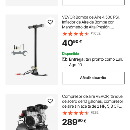
VEVOR Bomba de Aire 4.500 PSI,
Inflador de Aire de Bomba con
Manómetro de Alta Presión,
Inflador de Bomba de Mano de Tres
(1,052)
Etapas, Bomba de Aire de Acero
40
90
€
Inoxidable de Bicicletas de Pie y
Carretera
Disponible
Entrega:
tan pronto como Lun.
Ago. 10
Añadir al carrito
Compresor de aire VEVOR, tanque
de acero de 10 galones, compresor
de aire sin aceite de 2 HP, 5,3 CFM
a 90 PSI y presión máxima de 125
(929)
PSI, compresor portátil
289
90
€
ultrasilencioso de 78 dB, para
reparación de automóviles, inflado