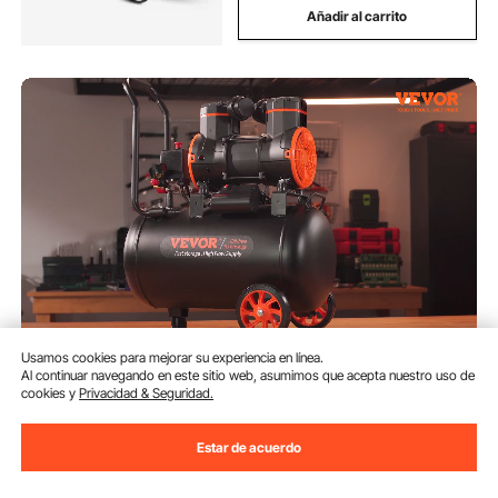
Añadir al carrito
VEVOR Compresor de Aire
Usamos cookies para mejorar su experiencia en línea.
Silencioso de 8 L Compresor de
Al continuar navegando en este sitio web, asumimos que acepta nuestro uso de
Aire sin Aceite 900 W Presión
cookies y
Privacidad & Seguridad.
Máxima de 3,5 Mpa Motor sin
(929)
Aceite 70 dB para Reparación de
109
Estar de acuerdo
90
€
Automóviles Inflado de
Neumáticos Pintura a Pistola