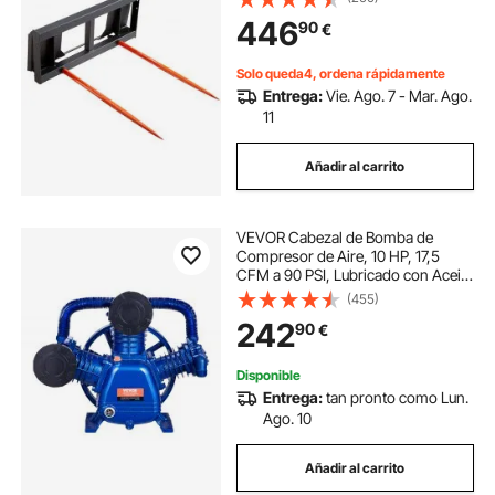
125 cm Alta Durabilidad para
446
90
€
Tractores, Minicargadoras,
Agricultores, Campos
Solo queda4, ordena rápidamente
Entrega:
Vie. Ago. 7 - Mar. Ago.
11
Añadir al carrito
VEVOR Cabezal de Bomba de
Compresor de Aire, 10 HP, 17,5
CFM a 90 PSI, Lubricado con Aceite
de 3 Cilindros, Hierro Fundido Tipo
(455)
V de Doble Etapa con Presión
242
90
€
Máxima de 185 PSI, 565 x 420 x
486 mm
Disponible
Entrega:
tan pronto como Lun.
Ago. 10
Añadir al carrito