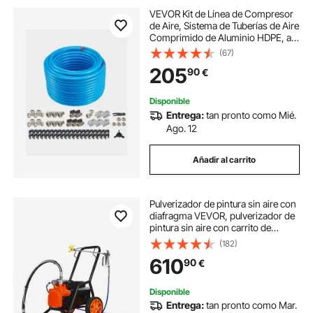
VEVOR Kit de Línea de Compresor
de Aire, Sistema de Tuberías de Aire
Comprimido de Aluminio HDPE, a
Prueba de Fugas y Fácil de Instalar,
(67)
para Talleres de Garajes, 200 PSI,
205
90
€
Azul, Ø 515 x 325 mm
Disponible
Entrega:
tan pronto como Mié.
Ago. 12
Añadir al carrito
Pulverizador de pintura sin aire con
diafragma VEVOR, pulverizador de
pintura sin aire con carrito de
eficiencia de 1700 W, pulverizador
(182)
de pintura sin aire de alta presión de
610
90
€
3000 psi, con barra de extensión,
para pulverización interior y exterior
del hogar
Disponible
Entrega:
tan pronto como Mar.