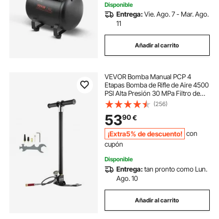
de neumáticos, pintura en aerosol
Disponible
Entrega:
Vie. Ago. 7 - Mar. Ago.
11
Añadir al carrito
VEVOR Bomba Manual PCP 4
Etapas Bomba de Rifle de Aire 4500
PSI Alta Presión 30 MPa Filtro de
Humedad y Aceite Manómetro,
(256)
Acero Inoxidable para Pistolas de
53
90
€
Aire Comprimido, Tanque de
Buceo, Paintball
¡Extra5% de descuento!
con
cupón
Disponible
Entrega:
tan pronto como Lun.
Ago. 10
Añadir al carrito