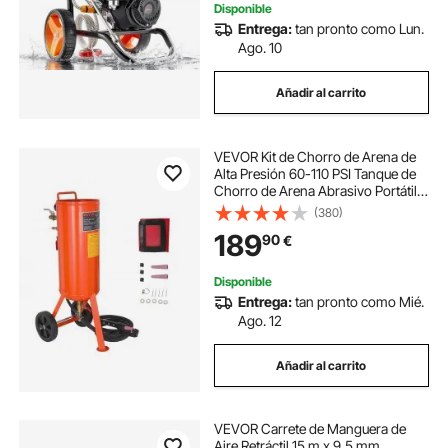
Disponible
Entrega:
tan pronto como Lun.
Ago. 10
Añadir al carrito
VEVOR Kit de Chorro de Arena de
Alta Presión 60-110 PSI Tanque de
Chorro de Arena Abrasivo Portátil
137 L con 2 Boquillas de Cerámica y
(380)
Separador de Agua y Aceite para
189
90
€
Eliminar Pintura, Manchas, Óxido
Disponible
Entrega:
tan pronto como Mié.
Ago. 12
Añadir al carrito
VEVOR Carrete de Manguera de
Aire Retráctil 15 m x 9,5 mm,