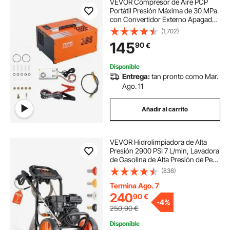
VEVOR Compresor de Aire PCP
Portátil Presión Máxima de 30 MPa
con Convertidor Externo Apagado
Manual CC 12 V/CA 230 V Bomba
(1,702)
de Tanque de Paintball sin Aceite
145
90
€
para Pistola de Aire, Tanque de
Buceo
Disponible
Entrega:
tan pronto como Mar.
Ago. 11
Añadir al carrito
VEVOR Hidrolimpiadora de Alta
Presión 2900 PSI 7 L/min, Lavadora
de Gasolina de Alta Presión de Perfil
Bajo con Bomba de Aluminio,
(838)
Manguera de 7,9 m, 4 Boquillas,
Ruedas para Coches Ventanas
Termina Ago. 7
Paredes
240
90
€
-
4%
250,90
€
Disponible