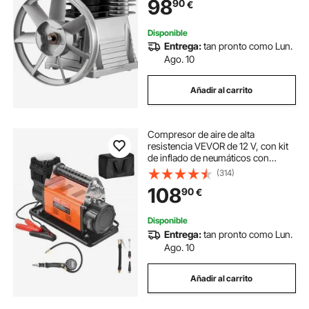
98
90
€
Material de Aluminio para Industrias
Químicas Electrónicas Textiles
Disponible
Entrega:
tan pronto como Lun.
Ago. 10
Añadir al carrito
Compresor de aire de alta
resistencia VEVOR de 12 V, con kit
de inflado de neumáticos con
medidor de presión digital, inflador
(314)
de neumáticos portátil de 7,06
108
90
€
CFM, bomba de aire todoterreno
de 150 PSI con adaptadores para
camiones, automóviles, SUV,
Disponible
vehículos 4x4, vehículos
Entrega:
tan pronto como Lun.
recreativos
Ago. 10
Añadir al carrito