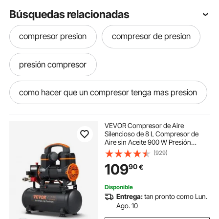
Búsquedas relacionadas
compresor presion
compresor de presion
presión compresor
como hacer que un compresor tenga mas presion
Pulverizador de alta presión
VEVOR Compresor de Aire
Silencioso de 8 L Compresor de
Aire sin Aceite 900 W Presión
pulverizadora de alta presion
Máxima de 3,5 Mpa Motor sin
(929)
Aceite 70 dB para Reparación de
109
90
€
Automóviles Inflado de Neumáticos
Pintura a Pistola
hidrolimpiadora de alta presión
Disponible
Entrega:
tan pronto como Lun.
hidrolimpiadoras alta presion
Ago. 10