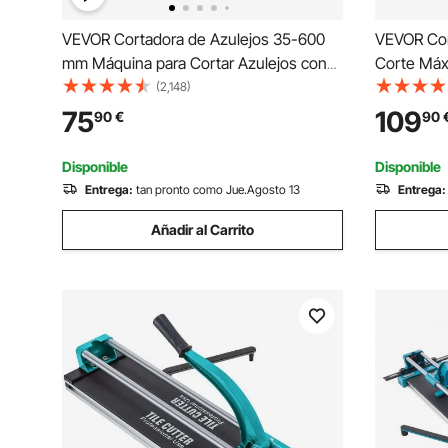
VEVOR Cortadora de Azulejos 35-600
VEVOR Cor
mm Máquina para Cortar Azulejos con
Corte Máx
Láser Cortador de Azulejos Manual
Cortadora
(2,148)
Cortadora de Cerámica con Soporte
Corte 6-1
75
109
90
€
90
Cortador 
Piedra, Ba
Disponible
Disponible
Entrega:
tan pronto como Jue.Agosto 13
Entrega:
Añadir al Carrito