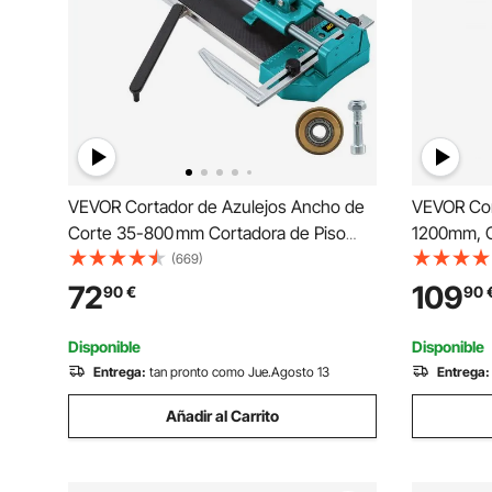
VEVOR Cortador de Azulejos Ancho de
VEVOR Cor
Corte 35-800 mm Cortadora de Piso
1200mm, C
Laminado Doble Rieles Posicionamiento
Profesiona
(669)
Láser Cortador Manual de Azulejos
Alta Preci
72
109
90
€
90
Corte Preciso y Suave para Piedra,
Azulejo pa
Baldosas Ordinarias
Baldosas O
Disponible
Disponible
Entrega:
tan pronto como Jue.Agosto 13
Entrega:
Añadir al Carrito