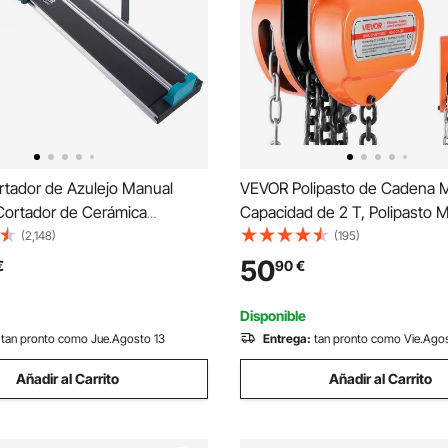
tador de Azulejo Manual
VEVOR Polipasto de Cadena M
ortador de Cerámica
Capacidad de 2 T, Polipasto 
l con Guía Láser Ajustable de
Cadena Galvanizada G80 Mej
(2,148)
(195)
sión, Máquina de Corte de
Altura de Elevación de 3 m, pa
50
€
90
€
ra Cortar Azulejos, Piedra,
Almacén y Maquinaria Automot
rdinarias
Naranja
Disponible
tan pronto como Jue.Agosto 13
Entrega:
tan pronto como Vie.Ago
Añadir al Carrito
Añadir al Carrito