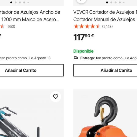
tador de Azulejos Ancho de
VEVOR Cortador de Azulejos
 1200 mm Marco de Acero
Cortador Manual de Azulejos
 de Piso Laminado Espesor de
Corte de Carburo de Tungst
(953)
(2,148)
5 mm 27 Rodamientos
Posicionamiento por Infrarrojo
117
€
90
€
Manual de Azulejos para
Antideslizantes para Instalado
ldosas Ordinarias
Profesionales Principiantes
Disponible
tan pronto como Jue.Agosto 13
Entrega:
tan pronto como Jue.Ago
Añadir al Carrito
Añadir al Carrito