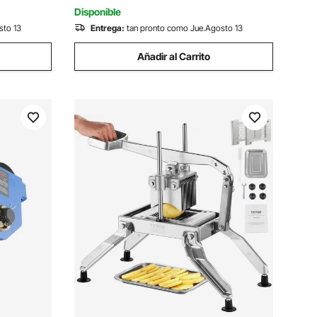
115 x 155 mm
Disponible
sto 13
Entrega:
tan pronto como Jue.Agosto 13
Añadir al Carrito