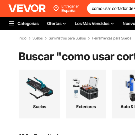
Entregar en
España
Categorías
Ofertas
Los Más Vendidos
Nuev
Inicio
Suelos
Suministros para Suelos
Herramientas para Suelos
Buscar "
como usar cor
Suelos
Exteriores
Auto &