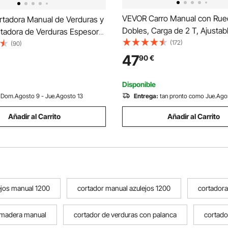
VEVOR Carro Manual con Rue
tadora Manual de Verduras y
Dobles, Carga de 2 T, Ajustab
rtadora de Verduras Espesor
Ancho de Brida de Viga en I d
(172)
 0-12 mm Doble Puerto de
(90)
177,8 mm, Polipasto de Garaje
ón Hoja de Acero Inoxidable
47
90
€
de Aleación Resistente para V
ebanadora para Pepino,
Rrectas y Curvas
mate
Disponible
Dom.Agosto 9 - Jue.Agosto 13
Entrega:
tan pronto como Jue.Ago
Añadir al Carrito
Añadir al Carrito
ejos manual 1200
cortador manual azulejos 1200
cortadora
 madera manual
cortador de verduras con palanca
cortado