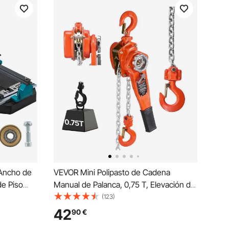
 Ancho de
VEVOR Mini Polipasto de Cadena
e Piso
Manual de Palanca, 0,75 T, Elevación de
6-15 mm
3 m, con freno mecánico de doble
(123)
 de
trinquete, ganchos giratorios 360°, para
42
90
€
e para
almacén, construcción y garaje, 460 x