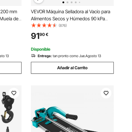
 1200 mm
VEVOR Máquina Selladora al Vacío para
 Muela de
Alimentos Secos y Húmedos 90 kPa
eno
Termoselladora 130W Multifuncional
(876)
s Pies
Auto Manual Cortador Integrado 2
91
90
€
res
Rollos Bolsas Manguera Externa para
Conservación de Alimentos
Disponible
sto 13
Entrega:
tan pronto como Jue.Agosto 13
Añadir al Carrito