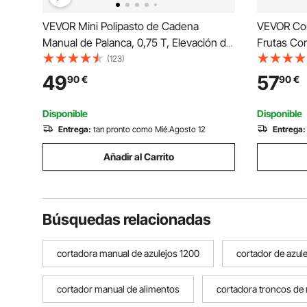
VEVOR Mini Polipasto de Cadena
VEVOR Cor
Manual de Palanca, 0,75 T, Elevación de
Frutas Co
6 m, con freno mecánico de doble
Ajustable
(123)
trinquete, ganchos giratorios 360°, para
Alimentaci
49
57
90
€
90
€
almacén, construcción y garaje, 460 x
Máquina R
115 x 155 mm
Limón, To
Disponible
Disponible
Entrega:
tan pronto como Mié.Agosto 12
Entrega:
Añadir al Carrito
Búsquedas relacionadas
cortadora manual de azulejos 1200
cortador de azul
cortador manual de alimentos
cortadora troncos de