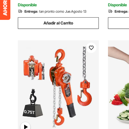
Verduras Fruta
Rrectas y
Disponible
Disponible
Entrega:
tan pronto como Jue.Agosto 13
Entrega:
Añadir al Carrito