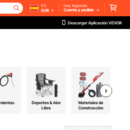
ES/
Hola, Regístrate
Cuenta y pedido
EUR
Descargar Aplicación VEVOR
mientas
Deportes & Aire
Materiales de
P
Libre
Construcción
V