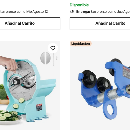
 Curvas
Piedra, Baldosas Ordinarias
Disponible
tan pronto como Mié.Agosto 12
Entrega:
tan pronto como Jue.Ago
Añadir al Carrito
Añadir al Carrito
Liquidación