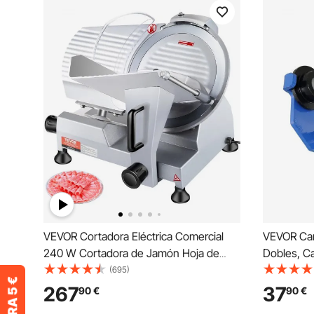
VEVOR Cortadora Eléctrica Comercial
VEVOR Car
240 W Cortadora de Jamón Hoja de
Dobles, Ca
250 mm 350-400 rpm Cortadora de
Ancho de B
(695)
Embutidos en Acero Inoxidable y
177,8 mm, 
267
37
90
€
90
€
Aluminio para Cortar Carne Queso
de Aleació