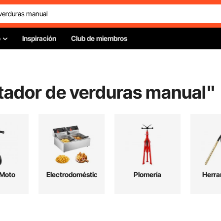
o
Inspiración
Club de miembros
tador de verduras manual
"
 Moto
Electrodomésticos
Plomería
Herra