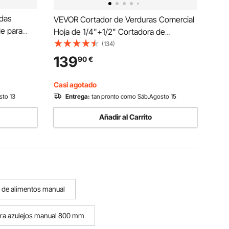
das
VEVOR Cortador de Verduras Comercial
le para
Hoja de 1/4"+1/2" Cortadora de
e 63,5-
verduras Manual de Acero Inoxidable
(134)
 de Acero
Cortador de Tomate con Pies
139
90
€
igas en I
Antideslizantes para Cocinas,
Restaurantes, Hamburgueserías, Bares
Casi agotado
sto 13
Entrega:
tan pronto como Sáb.Agosto 15
Añadir al Carrito
 de alimentos manual
ra azulejos manual 800 mm