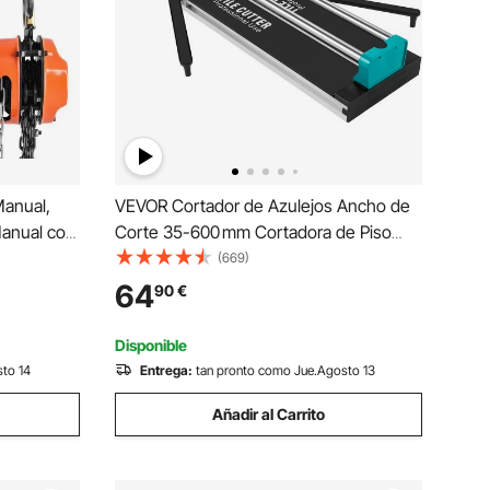
anual,
VEVOR Cortador de Azulejos Ancho de
Manual con
Corte 35-600 mm Cortadora de Piso
orada,
Laminado Espesor de Corte 6-15 mm
(669)
ra Garaje,
Cortador Manual de Azulejos de
64
90
€
riz, Color
Aluminio Corte Preciso y Suave para
Piedra, Baldosas Ordinarias
Disponible
sto 14
Entrega:
tan pronto como Jue.Agosto 13
Añadir al Carrito