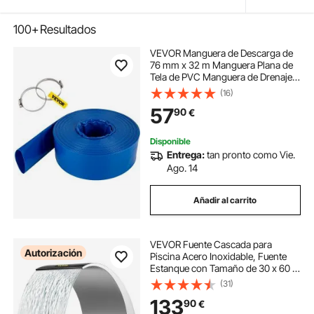
100+
Resultados
VEVOR Manguera de Descarga de
76 mm x 32 m Manguera Plana de
Tela de PVC Manguera de Drenaje
Resistente con Abrazaderas
(16)
Resistente a la Intemperie para
57
90
€
Piscina y Transferencia de Agua,
Azul
Disponible
Entrega:
tan pronto como Vie.
Ago. 14
Añadir al carrito
VEVOR Fuente Cascada para
Autorización
Piscina Acero Inoxidable, Fuente
Estanque con Tamaño de 30 x 60 x
45 cm, Fuentes de Piscina de Plata,
(31)
Diseño Curvo, Alta Resistencia para
133
90
€
Estanque de Jardín o Piscinas