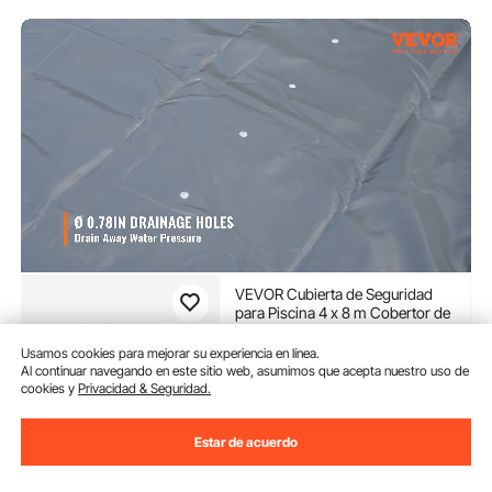
VEVOR Cubierta de Seguridad
para Piscina 4 x 8 m Cobertor de
Piscina Tamaño de Piscina 3,7 x
7,7 m, con 24 Tornillos de Tierra,
Usamos cookies para mejorar su experiencia en línea.
(9)
para Todo Tipo de Piscinas
Al continuar navegando en este sitio web, asumimos que acepta nuestro uso de
239
90
€
como Hogar, Jardín, Hotel
cookies y
Privacidad & Seguridad.
Disponible
Estar de acuerdo
Entrega:
tan pronto como
Mié. Ago. 12