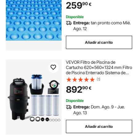
259
90
€
Azul de 16 mil para Piscinas
Disponible
Entrega:
tan pronto como Mié.
Ago. 12
Añadir al carrito
VEVOR Filtro de Piscina de
Cartucho 620x560x1324 mm Filtro
de Piscina Enterrado Sistema de
Filtración de Piscina sobre el Suelo
(1)
con Filtro Mejorado a Prueba de
892
90
€
Fugas para Jacuzzi, Piscina Inflable
Disponible
Entrega:
Dom. Ago. 9 - Jue.
Ago. 13
Añadir al carrito