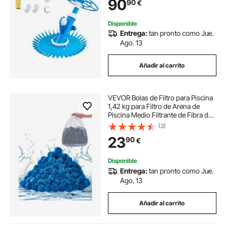
90
90
€
Color Azul, 525 x 453,5 x 430 mm
Disponible
Entrega:
tan pronto como Jue.
Ago. 13
Añadir al carrito
VEVOR Bolas de Filtro para Piscina
1,42 kg para Filtro de Arena de
Piscina Medio Filtrante de Fibra de
Poliéster Azul Reutilizable con Bolsa
(3)
de Lavado para Piscina, Acuario,
23
90
€
Tanque, Piscina Elevada
Disponible
Entrega:
tan pronto como Jue.
Ago. 13
Añadir al carrito