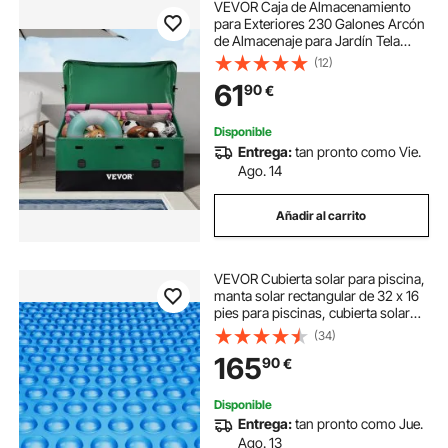
VEVOR Caja de Almacenamiento
para Exteriores 230 Galones Arcón
de Almacenaje para Jardín Tela
Lona de PE Baúl de
(12)
Almacenamiento Portátil 147 x 86 x
61
90
€
108 x 77 cm para Piscina Patio
Jardín Garaje Verde
Disponible
Entrega:
tan pronto como Vie.
Ago. 14
Añadir al carrito
VEVOR Cubierta solar para piscina,
manta solar rectangular de 32 x 16
pies para piscinas, cubierta solar
para piscina enterrada sobre el
(34)
suelo, cubiertas solares de 16 mil,
165
90
€
color azul
Disponible
Entrega:
tan pronto como Jue.
Ago. 13