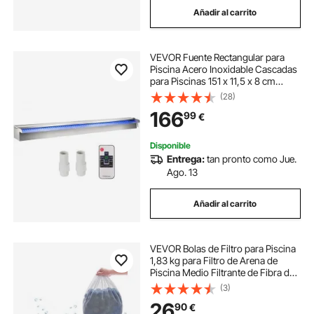
Añadir al carrito
depuradora de arena para piscina
VEVOR Fuente Rectangular para
depuradoras de piscinas de arena
Piscina Acero Inoxidable Cascadas
para Piscinas 151 x 11,5 x 8 cm
Fuente de Piscina Exterior Flujo de
(28)
depuradora de piscina arena
Agua con Tira LED de Colores
166
99
€
Cascada de Jardín Patio Estanque
borde de piscina
filtración para piscinas
Disponible
Entrega:
tan pronto como Jue.
Ago. 13
depuradora arena para piscinas grandes
Añadir al carrito
baldosa piscina
VEVOR Bolas de Filtro para Piscina
1,83 kg para Filtro de Arena de
Piscina Medio Filtrante de Fibra de
Poliéster Azul Reutilizable con Bolsa
(3)
de Lavado para Piscina, Acuario,
26
90
€
Tanque, Piscina Elevada