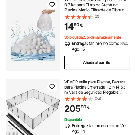
0,7 kg para Filtro de Arena de
Piscina Medio Filtrante de Fibra de
Poliéster Blanco Reutilizable con
(3)
Bolsa de Lavado para Piscina,
14
90
€
Acuario, Tanque, Piscina Elevada
Solo queda2, ordena rápidamente
Entrega:
tan pronto como Sáb.
Ago. 15
Añadir al carrito
VEVOR Valla para Piscina, Barrera
para Piscina Enterrada 1,21x14,63
m Valla de Seguridad Plegable
Desmontable Varilla de Aluminio
(23)
Tejido de Malla de PVC Teslin 340
205
90
€
g/m² para Protección Niños
Mascotas
Disponible
Entrega:
tan pronto como Vie.
Ago. 14