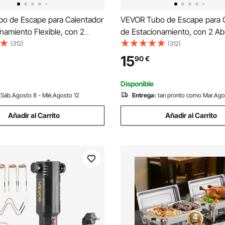
o de Escape para Calentador
VEVOR Tubo de Escape para 
namiento Flexible, con 2
de Estacionamiento, con 2 Ab
s, Acero Inoxidable con
Acero Inoxidable, con Sección
(312)
(312)
ansversal para Calentadores
Transversal de Φ 25 mm para
15
90
€
2 /5/8 kW, Φ 25 x 3000 mm, 1
Calentadores Diésel de 2/5/8
1980 mm, 1 ud, Plata
Disponible
Sáb.Agosto 8 - Mié.Agosto 12
Entrega:
tan pronto como Mar.Ago
Añadir al Carrito
Añadir al Carrito