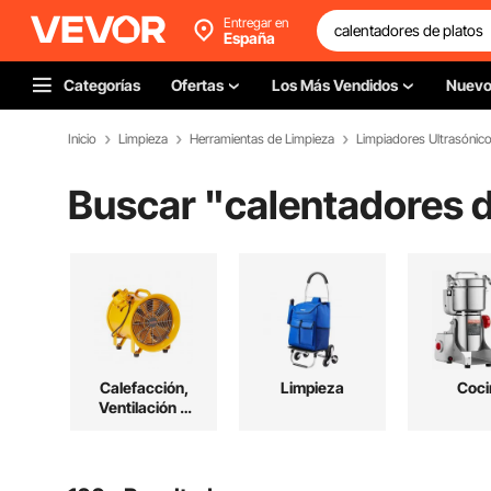
Entregar en
España
Categorías
Ofertas
Los Más Vendidos
Nuev
Inicio
Limpieza
Herramientas de Limpieza
Limpiadores Ultrasónic
Buscar "
calentadores d
Calefacción,
Limpieza
Coci
Ventilación &
Refrigeración