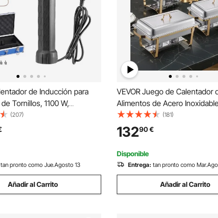
entador de Inducción para
VEVOR Juego de Calentador 
 de Tornillos, 1100 W,
Alimentos de Acero Inoxidabl
 para Extracción de Tornillos
Cacerolas de Tamaño Complet
(207)
(181)
 Herramientas de Reparación
4 Cacerolas de Tamaño Medio
132
€
90
€
con 10 Bobinas, Negro, 385 x
Rectangular, para Catering co
m
Soporte, Dorado
Disponible
tan pronto como Jue.Agosto 13
Entrega:
tan pronto como Mar.Ago
Añadir al Carrito
Añadir al Carrito