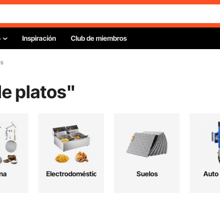
o
Inspiración
Club de miembros
os
e platos
"
na
Electrodomésticos
Suelos
Auto