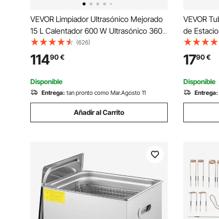
VEVOR Limpiador Ultrasónico Mejorado
VEVOR Tub
15 L Calentador 600 W Ultrasónico 360
de Estacio
W Limpiador de Piezas Ultrasónico de
Abrazadera
(626)
Laboratorio Digital con Temporizador
Sección Tr
114
17
90
€
90
€
para Limpiar Instrumentos Dentales de
Diésel de 
Vidrio
ud, Plata
Disponible
Disponible
Entrega:
tan pronto como Mar.Agosto 11
Entrega:
Añadir al Carrito