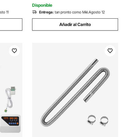
para porche, patio, comedor, estudio,
Disponible
patio trasero, montaje en pared
sto 11
Entrega:
tan pronto como Mié.Agosto 12
Añadir al Carrito