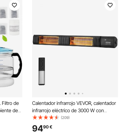
Filtro de
Calentador infrarrojo VEVOR, calentador
piente de
infrarrojo eléctrico de 3000 W con
e
control remoto, calentador infrarrojo de
(209)
rificador
carbono para exteriores con protección
94
90
€
lla Doble,
IP65 con 9 velocidades y temporizador,