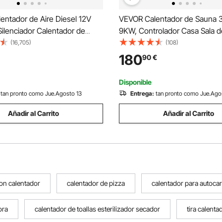
entador de Aire Diesel 12V
VEVOR Calentador de Sauna 
ilenciador Calentador de
9KW, Controlador Casa Sala 
e Calefacción Estacionaria
380V-415V 9KW, Calentador E
(16,705)
(108)
entador Coche Diesel Aire
Sauna Estufa, Estufa para Sau
180
90
€
r Motor Diesel
Eléctrica para Sauna a Vapor p
13m3
Disponible
tan pronto como Jue.Agosto 13
Entrega:
tan pronto como Jue.Ago
Añadir al Carrito
Añadir al Carrito
on calentador
calentador de pizza
calentador para autoca
ora
calentador de toallas esterilizador secador
tira calenta