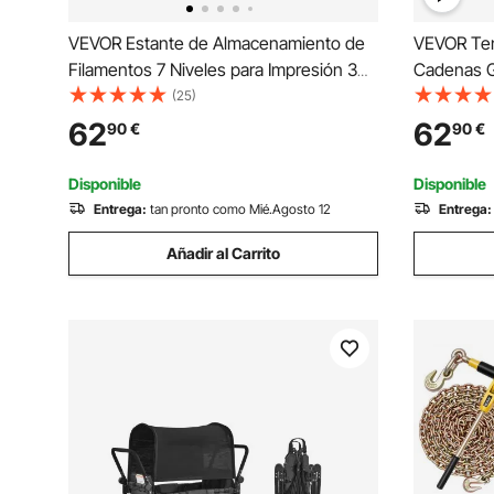
VEVOR Estante de Almacenamiento de
VEVOR Ten
Filamentos 7 Niveles para Impresión 3D
Cadenas G
Soporte de Metal para Carretes de
Piezas Te
(25)
Filamento 840 x 320 x 1650 mm Estante
Compatibl
62
62
90
€
90
€
Fijo para Estudios, Talleres, Oficinas,
Carga de 4
Negro
Remolques
Disponible
Disponible
Entrega:
tan pronto como Mié.Agosto 12
Entrega:
Añadir al Carrito