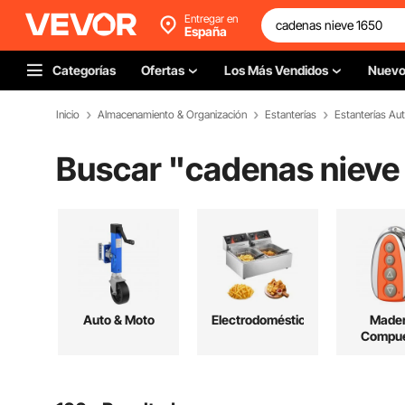
Entregar en
España
Categorías
Ofertas
Los Más Vendidos
Nuev
Inicio
Almacenamiento & Organización
Estanterías
Estanterías Au
Buscar "
cadenas nieve
Auto & Moto
Electrodomésticos
Mader
Compue