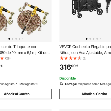
sor de Trinquete con
VEVOR Cochecito Plegable pa
80 de 10 mm x 6,1 m, Kit de
Niños, con Asa Ajustable, Arn
 Tensores 4 Piezas Tensores
Seguridad de 5 Puntos y Cap
(28)
(3)
 de Amarre Carga de Trabajo
Extraíble, 4 Plazas, para Camp
316
€
90
€
g para Transporte, Remolque,
Negro(Carga de 150 kg), Acero
vación
Carbono, 1650 x 725 x 1250 
Disponible
Vie.Agosto 7 - Mar.Agosto 11
Entrega:
tan pronto como Mar.Ago
Añadir al Carrito
Añadir al Carrito