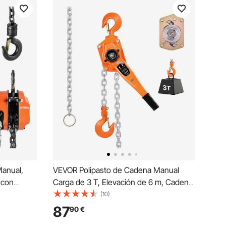
anual,
VEVOR Polipasto de Cadena Manual
 con
Carga de 3 T, Elevación de 6 m, Cadena
orada,
de Acero Aleado G80 con Freno
(10)
rga de 1 T
Mecánico de Doble Trinquete, Ganchos
87
90
€
naria
Giratorios de 360°, para Almacenes,