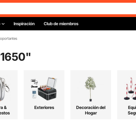
o
Inspiración
Club de miembros
toportantes
 1650
"
a &
Exteriores
Decoración del
Equ
stos
Hogar
Seg