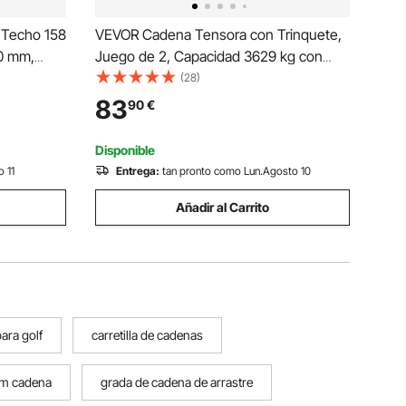
a Techo 158
VEVOR Cadena Tensora con Trinquete,
0 mm,
Juego de 2, Capacidad 3629 kg con
 Nieve,
Cadena 8 mm x 3,9 m Compatible 8 a 10
(28)
toras de
mm, Tensor de Cadena con Trinquete y
83
90
€
 Caídas,
Ganchos Ajustables para Amarre de
Carga Camión Remolque
Disponible
 11
Entrega:
tan pronto como Lun.Agosto 10
Añadir al Carrito
ara golf
carretilla de cadenas
6m cadena
grada de cadena de arrastre