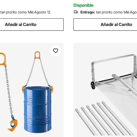
vación
Automotriz, Naranja
Disponible
tan pronto como Mié.Agosto 12
Entrega:
tan pronto como Mié.Ago
Añadir al Carrito
Añadir al Carrito