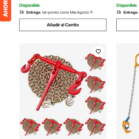
Hoteles, Fiestas
Rala y Ele
Disponible
Disponible
Entrega:
tan pronto como Mar.Agosto 11
Entrega:
Añadir al Carrito