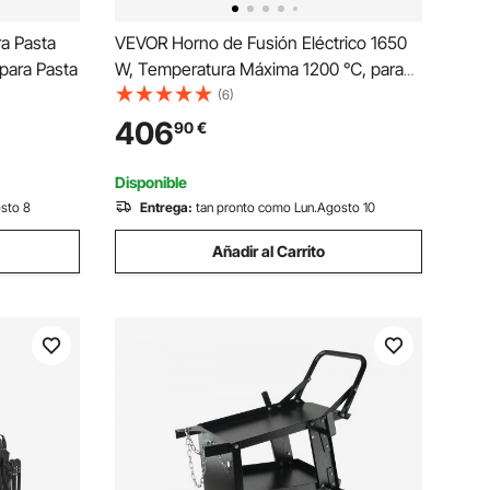
a Pasta
VEVOR Horno de Fusión Eléctrico 1650
para Pasta
W, Temperatura Máxima 1200 ℃, para
Fundición a la Cera Perdida, Arcilla,
(6)
Recocido de Metales, Vocción de
406
90
€
Cerámica y Control de Temperatura,
535 x 405 x 345 mm
Disponible
sto 8
Entrega:
tan pronto como Lun.Agosto 10
Añadir al Carrito