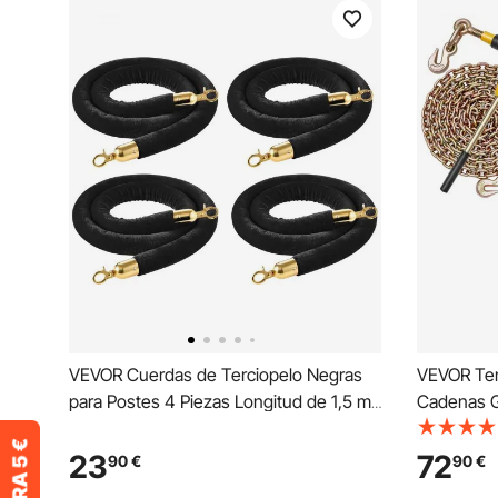
VEVOR Cuerdas de Terciopelo Negras
VEVOR Ten
para Postes 4 Piezas Longitud de 1,5 m,
Cadenas G
Cuerda de Barrera con Ganchos
Cadenas y
Dorados para Control de Multitudes,
de Cadena
23
72
90
€
90
€
Barrera Separadora para Eventos, Cines,
de 3629 k