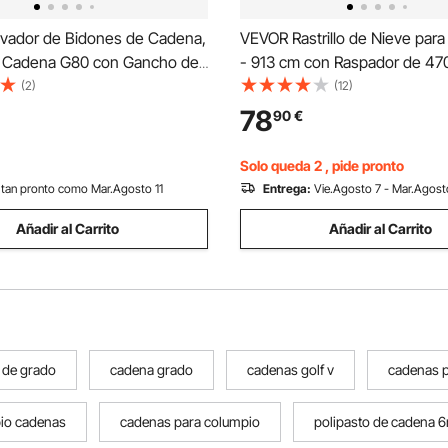
vador de Bidones de Cadena,
VEVOR Rastrillo de Nieve par
e Cadena G80 con Gancho de
- 913 cm con Raspador de 47
Reforzado, Capacidad 0,9 T,
Herramienta de Eliminación de
(2)
(12)
arbono, para Manipulación de
Mango Antideslizante, Protec
78
90
€
e 50 cm de Largo, 740 x 80 x
Techo con Ruedas para Hojas
Escombros
Solo queda 2 , pide pronto
tan pronto como Mar.Agosto 11
Entrega:
Vie.Agosto 7 - Mar.Agosto
Añadir al Carrito
Añadir al Carrito
 de grado
cadena grado
cadenas golf v
cadenas p
io cadenas
cadenas para columpio
polipasto de cadena 