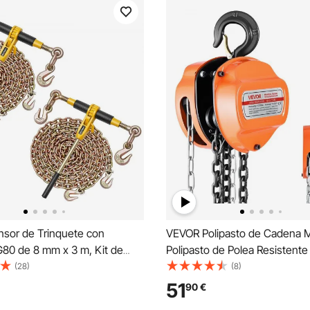
sor de Trinquete con
VEVOR Polipasto de Cadena M
80 de 8 mm x 3 m, Kit de
Polipasto de Polea Resistente
 Tensores 2 Piezas Tensores
Cadena Galvanizada G80 Mej
(28)
(8)
 de Amarre Carga de Trabajo
Altura de Elevación de 6 m Ca
51
90
€
g para Transporte, Remolque,
para Garaje, Almacén y Maqui