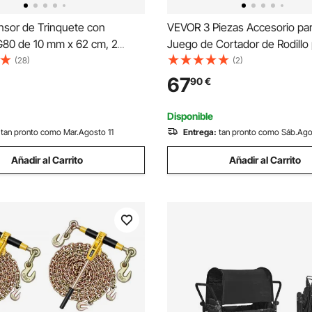
sor de Trinquete con
VEVOR 3 Piezas Accesorio par
80 de 10 mm x 62 cm, 2
Juego de Cortador de Rodillo 
nsores de Trinquete
(28)
(2)
e con Cadenas de 10-12,7 mm
67
90
€
173 kg para Asegurar cargas,
 y Plataformas
Disponible
tan pronto como Mar.Agosto 11
Entrega:
tan pronto como Sáb.Ago
Añadir al Carrito
Añadir al Carrito