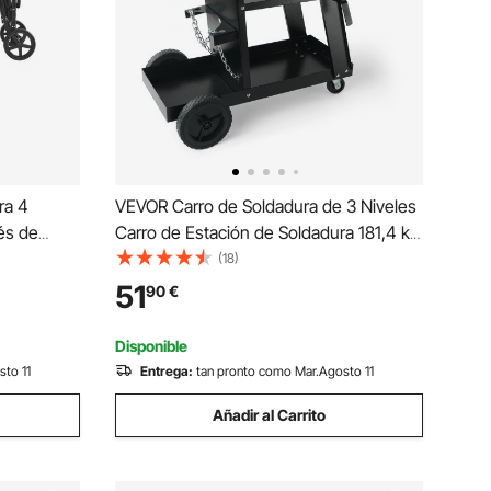
ra 4
VEVOR Carro de Soldadura de 3 Niveles
és de
Carro de Estación de Soldadura 181,4 kg
ota
Capacidad de Carga Ruedas de 360°
(18)
ing,
Cadenas Depósitos de Seguridad Carro
51
90
€
 al
de Soldadura MIG para Taller TIG ARC
mm
MMA Plasma
Disponible
sto 11
Entrega:
tan pronto como Mar.Agosto 11
Añadir al Carrito