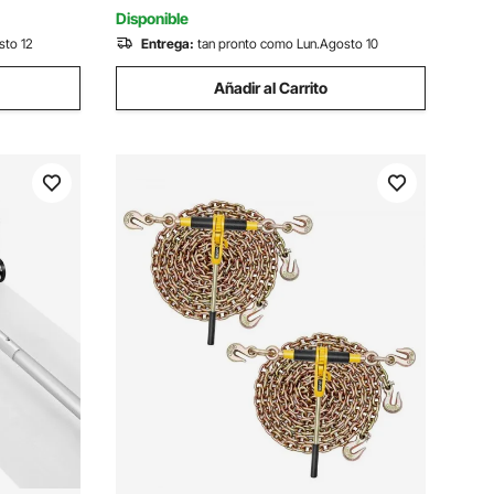
Construcción, Garajes
Disponible
sto 12
Entrega:
tan pronto como Lun.Agosto 10
Añadir al Carrito