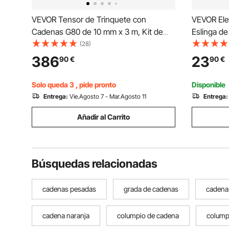
VEVOR Tensor de Trinquete con
VEVOR Ele
Cadenas G80 de 10 mm x 3 m, Kit de
Eslinga d
Cadenas y Tensores 8 Piezas Tensores
Seguridad 
(28)
de Cadena de Amarre Carga de Trabajo
Acero al C
386
23
90
€
90
€
de 4173 kg para Transporte, Remolque,
Bidones d
Rala y Elevación
50 mm
Solo queda 3 , pide pronto
Disponible
Entrega:
Vie.Agosto 7 - Mar.Agosto 11
Entrega:
Añadir al Carrito
Búsquedas relacionadas
cadenas pesadas
grada de cadenas
cadena
cadena naranja
columpio de cadena
colump