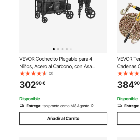
VEVOR Cochecito Plegable para 4
VEVOR Ten
Niños, Acero al Carbono, con Asa
Cadenas G
Ajustable, Arnés de Seguridad y Capota
Cadenas y
(3)
Extraíble, 4 Plazas, para Camping, Gris
de Cadena
302
384
90
€
90
Oscuro y Negro(Carga 150 kg), 1650 x
de 4173 k
725 x 1250 mm
Rala y Ele
Disponible
Disponible
Entrega:
tan pronto como Mié.Agosto 12
Entrega:
Añadir al Carrito