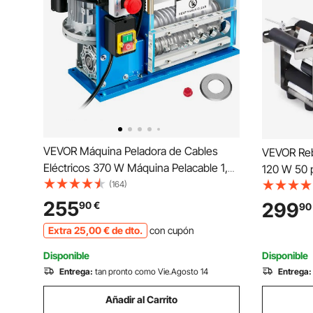
VEVOR Máquina Peladora de Cables
VEVOR Reb
Eléctricos 370 W Máquina Pelacable 1,5
120 W 50 
mm - 38 mm Color Azul 17,3pulg.x12
(164)
Rebobinad
pulg.x14,1 pulg. Máquina Pelacables
640x350x460mm
255
299
90
€
90
Automática 50 HZ para Manejar
Etiquetas 
Extra
25
,00
€
de dto.
con cupón
Diferentes Tipos de Cables
Logística
Farmacéut
Disponible
Disponible
Entrega:
tan pronto como Vie.Agosto 14
Entrega:
Añadir al Carrito