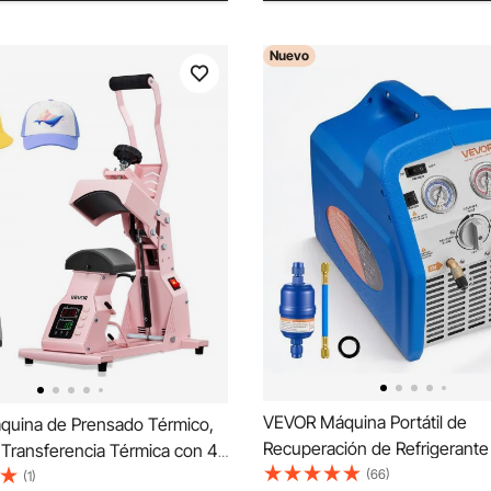
Nuevo
VEVOR Máquina Portátil de
uina de Prensado Térmico,
Recuperación de Refrigerante
 Transferencia Térmica con 4
Máquina de Recuperación co
(66)
ntercambiables, Control Preciso
(1)