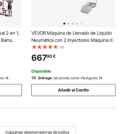
l 2 en 1,
VEVOR Máquina de Llenado de Líquido
 Barra,
Neumática con 2 Inyectores Máquina de
, Rodillo
llenado de líquidos eléctrica Máquina de
(4)
eles,
llenado de líquido para Perfume Bebida
667
90
€
 Pecho,
Agua Leche Aceite de Oliva
Disponible
sto 14
Entrega:
tan pronto como Vie.Agosto 14
Añadir al Carrito
maquinas desplumadoras de pollos