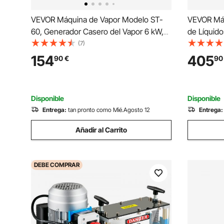
VEVOR Máquina de Vapor Modelo ST-
VEVOR Máq
60, Generador Casero del Vapor 6 kW,
de Líquid
Generador del Vapor 220 V - 240 V, 50
5000 g Ll
(7)
Hz / 60 Hz, Vaporizador de Baño
Peristáltic
154
405
90
€
90
Temperatura 35 - 55 °C Generador de
Leche, Agu
Vapor de Baño para Spa
Soja, Boqu
Disponible
Disponible
Entrega:
tan pronto como Mié.Agosto 12
Entrega:
Añadir al Carrito
DEBE
COMPRAR