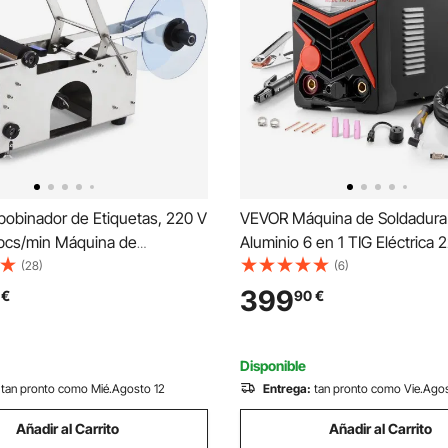
obinador de Etiquetas, 220 V
VEVOR Máquina de Soldadura
pcs/min Máquina de
Aluminio 6 en 1 TIG Eléctrica 
o Etiquetas,
Pantalla LED Grande, Máquina
(28)
(6)
 Máquina de
Soldadura TIG con Inversor IG
399
€
90
€
para Industrias como Ropa,
para Bricolaje y Uso al Aire Li
 de Almacenes, Química
210 x 360 mm
ica
Disponible
tan pronto como Mié.Agosto 12
Entrega:
tan pronto como Vie.Ago
Añadir al Carrito
Añadir al Carrito