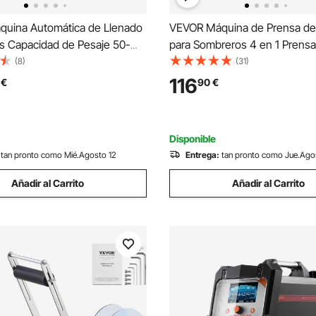
uina Automática de Llenado
VEVOR Máquina de Prensa de
os Capacidad de Pesaje 50-
para Sombreros 4 en 1 Prensa
enadora de Botellas Bomba
Transferencia Manual 580W 
(8)
(31)
a de Control Digital para
de Prensa de Calor Multifunci
116
€
90
€
a, Vino, Bebidas, Salsa de
25,8 x 36,2 cm con Pantalla D
illa Única
Control Digital Inteligente
Disponible
tan pronto como Mié.Agosto 12
Entrega:
tan pronto como Jue.Ago
Añadir al Carrito
Añadir al Carrito