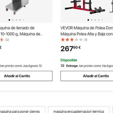
uina de llenado de
VEVOR Máquina de Polea Dorsa
, 10-1000 g, Máquina de
Máquina Polea Alta y Baja con
tomática con pedal, Llenadora
Asiento Ajustable en 3 Niveles
(2)
(1)
de acero inoxidable para
de Espuma Ajustable en 4 Niv
267
€
90
€
emillas, granos, té, embalaje
Carga de 227 kg para Dorsal,
Tríceps
Disponible
tan pronto como Jue.Agosto 13
Entrega:
tan pronto como Vie.Ago
Añadir al Carrito
Añadir al Carrito
aquina para poner cierres
maquina encuadernacion termica