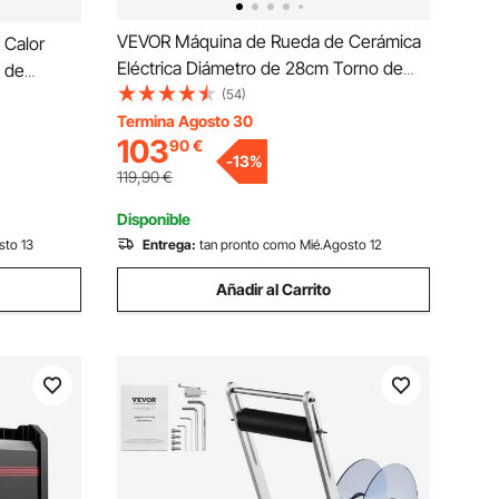
VEVOR Máquina de Rueda de Cerámica
 Calor
Eléctrica Diámetro de 28cm Torno de
 de
Alfarero Eléctrico 450W Máquina de
(54)
Máquina
Arcilla de Cerámica 60-300 rpm Carga
Termina Agosto 30
onal 50 x
103
90
€
Máxima de 8 kg con Pedal para Modelar
ual y
-
13
%
Artesanía Cerámica
119,90
€
Disponible
sto 13
Entrega:
tan pronto como Mié.Agosto 12
Añadir al Carrito