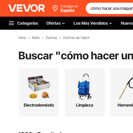
Entregar en
España
Categorías
Ofertas
Los Más Vendidos
Nuev
Inicio
Baño
Duchas
Duchas de Vapor
Buscar "
cómo hacer un
Electrodomésticos
Limpieza
Herrami