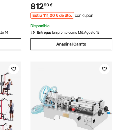
2 kg/min
de Corte de 100.000 mm, Máquina
812
90
€
ro Único,
Pelacables de 50 Hz con Pantalla LCD
Extra
111
,00
€
de dto.
con cupón
te
para Cables de PVC y Silicona
Disponible
sto 14
Entrega:
tan pronto como Mié.Agosto 12
Añadir al Carrito