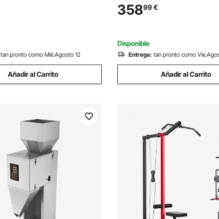
Protección de Alta Presión 2,
 y Temperatura, Máquina de
358
99
€
Velocidad de 1450 rpm, Cilind
ón HTV para Gorras,
para Vapor Líquido Refrigeran
 Rosa
Disponible
tan pronto como Mié.Agosto 12
Entrega:
tan pronto como Vie.Ago
Añadir al Carrito
Añadir al Carrito