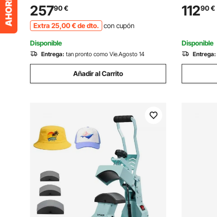
Pelacables de 30 m/min con Manivela
de Tiempo
257
112
90
€
90
€
Manual Extra 10 Canales para Reciclaje
Sublimaci
Extra
25
,00
€
de dto.
con cupón
de Chatarra de Cobre
Diademas,
Disponible
Disponible
Entrega:
tan pronto como Vie.Agosto 14
Entrega:
Añadir al Carrito