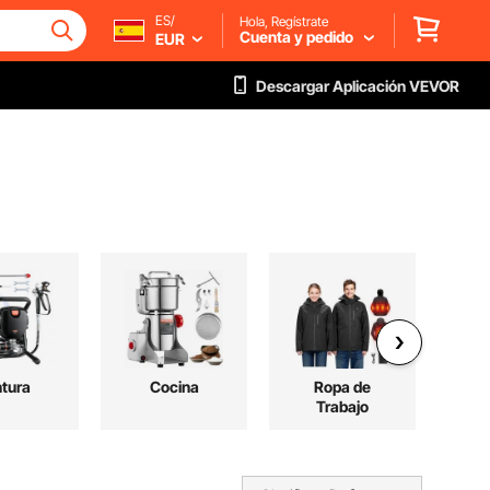
ES/
Hola, Regístrate
Cuenta y pedido
EUR
Descargar Aplicación VEVOR
ntura
Cocina
Ropa de
Depo
Trabajo