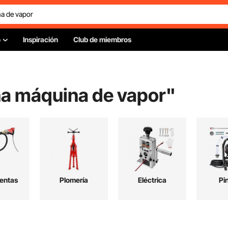
o
Inspiración
Club de miembros
a máquina de vapor
"
entas
Plomería
Eléctrica
Pi