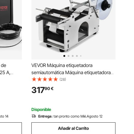
 de
VEVOR Máquina etiquetadora
225 A,
semiautomática Máquina etiquetadora
 de
de 20 a 50 etiquetas por minuto, anchos
(28)
BT, Ideal
de etiquetas de 13 a 150 mm, longitudes
317
90
€
bre, 430 x
de etiquetas de 25 a 300 mm Etiquetas
de precios
Disponible
sto 14
Entrega:
tan pronto como Mié.Agosto 12
Añadir al Carrito