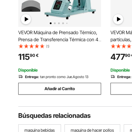
VEVOR Máquina de Prensado Térmico,
VEVOR Máq
Prensa de Transferencia Térmica con 4
partículas
Platinas Intercambiables, Control Preciso
llenado au
(1)
de Tiempo y Temperatura, Máquina de
de pesaje 
115
477
90
€
90
Sublimación HTV para Gorras,
frijoles, s
Diademas, Verde
granular
Disponible
Disponible
Entrega:
tan pronto como Jue.Agosto 13
Entrega:
Añadir al Carrito
Búsquedas relacionadas
maquina bebidas
maquina de hacer pollos
m