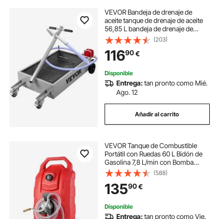
VEVOR Bandeja de drenaje de
aceite tanque de drenaje de aceite
56,85 L bandeja de drenaje de
aceite perfil bajo 5 L mano plegable
(203)
con bomba manguera ruedas
116
90
€
giratorias para automóvil, SUV,
camiones
Disponible
Entrega:
tan pronto como Mié.
Ago. 12
Añadir al carrito
VEVOR Tanque de Combustible
Portátil con Ruedas 60 L Bidón de
Gasolina 7,8 L/min con Bomba
Manual, Transferencia de
(588)
Combustible para Gasolina, Diesel,
135
90
€
Aceite, Máquina, Cortacésped,
Coche, Tractor
Disponible
Entrega:
tan pronto como Vie.