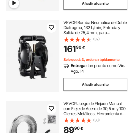
Añadir al carrito
VEVOR Bomba Neumática de Doble
Diafragma, 132 L/min, Entrada y
Salida de 25,4 mm, para
Transferencia de Aceite Usado,
(32)
Carcasa de Aleación de Aluminio,
161
90
€
para Diésel, Grasa, Queroseno y
Gasolina
Solo queda3, ordena rápidamente
Entrega:
tan pronto como Vie.
Ago. 14
Añadir al carrito
VEVOR Juego de Flejado Manual
con Fleje de Acero de 30,5 m y 100
Cierres Metálicos, Herramienta de
Flejado para Embalaje, Kit
(30)
Completo para Almacén, Mercado,
89
90
€
Garaje, Envío, Mudanza, Hogar,