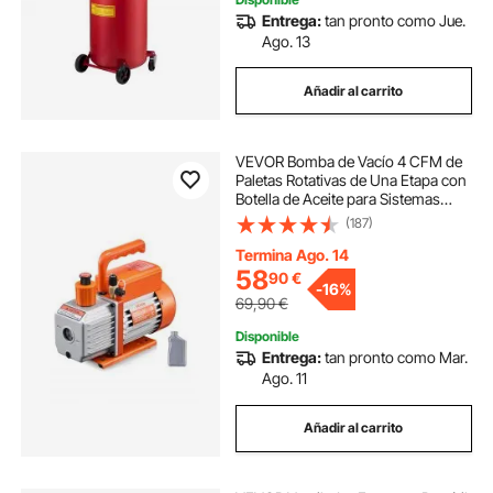
Entrega:
tan pronto como Jue.
Ago. 13
Añadir al carrito
VEVOR Bomba de Vacío 4 CFM de
Paletas Rotativas de Una Etapa con
Botella de Aceite para Sistemas
HVAC, Bomba de Vacío para
(187)
Mantenimiento de Aire
Acondicionado Automotriz,
Termina Ago. 14
Desgasificación de Resina
58
90
€
-
16%
69,90
€
Disponible
Entrega:
tan pronto como Mar.
Ago. 11
Añadir al carrito