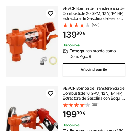
VEVOR Bomba de Transferencia de
Combustible 20 GPM, 12 V, 1/4 HP,
Extractora de Gasolina de Hierro
Fundido con Diseño de Caja
(551)
Recolectora de Combustible para
139
90
€
Gasolina, Diésel, Queroseno
Disponible
Entrega:
tan pronto como
Dom. Ago. 9
Añadir al carrito
VEVOR Bomba de Transferencia de
Combustible 16 GPM, 12 V, 1/4 HP,
Extractora de Gasolina con Boquilla
Automática, Manguera de Descarga
(551)
y Tubo de Succión para Gasolina,
199
90
€
Diésel, Queroseno
Disponible
Entrega:
tan pronto como Mié.