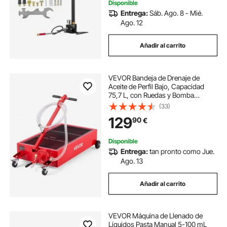
Disponible
Entrega:
Sáb. Ago. 8 - Mié.
Ago. 12
Añadir al carrito
VEVOR Bandeja de Drenaje de
Aceite de Perfil Bajo, Capacidad
75,7 L, con Ruedas y Bomba
Manual, Manguera de 2,2 m y Asa
(33)
Plegable en T, Resistente a la
129
90
€
Corrosión, para Coches, SUV,
Camiones, Rojo
Disponible
Entrega:
tan pronto como Jue.
Ago. 13
Añadir al carrito
VEVOR Máquina de Llenado de
Líquidos Pasta Manual 5-100 mL