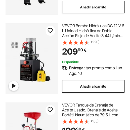
Añadir al carrito
VEVOR Bomba Hidráulica DC 12 V 6
L Unidad Hidráulica de Doble
Acción Flujo de Aceite 3,44 L/min
Presión Máxima de Descarga 22
(220)
MPa para Volquete, Plataforma
209
90
€
Elevadora, Remolque, Elevación y
Descarga
Disponible
Entrega:
tan pronto como Lun.
Ago. 10
Añadir al carrito
VEVOR Tanque de Drenaje de
Aceite Usado, Drenaje de Aceite
Portátil Neumático de 79,5 L con
Embudo Ajustable y Ruedas,
(155)
Drenaje de Combustible Líquido
90
€
para Taller de Reparación de