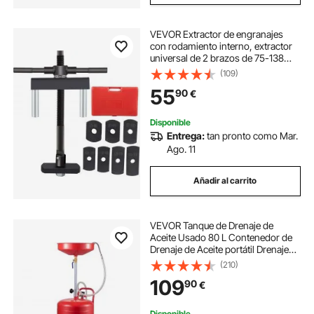
VEVOR Extractor de engranajes
con rodamiento interno, extractor
universal de 2 brazos de 75-138
mm, extractor de cilindros de acero
(109)
45, 7 placas de extracción,
55
90
€
extractor manual de carcasa
Disponible
Entrega:
tan pronto como Mar.
Ago. 11
Añadir al carrito
VEVOR Tanque de Drenaje de
Aceite Usado 80 L Contenedor de
Drenaje de Aceite portátil Drenaje
Suave de Transferencia de
(210)
Combustible Altura de Embudo
109
90
€
Ajustable con Rueda para fácil
extracción de Aceite
Disponible