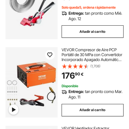
Naranja
Solo queda5, ordena rápidamente
Entrega:
tan pronto como Mié.
Ago. 12
Añadir al carrito
VEVOR Compresor de Aire PCP
Portátil de 30 MPa con Convertidor
Incorporado Apagado Automático
CC 12V/CA 230V Motor de 300W
(1,708)
Bomba de Tanque de Paintball sin
176
90
€
Aceite para Pistola de Aire, Tanque
de Buceo
Disponible
Entrega:
tan pronto como Mar.
Ago. 11
Añadir al carrito
VEVOR Ventilador Extractor