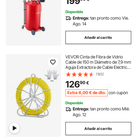
199
Automóviles, Rojo
Disponible
Entrega:
tan pronto como Vie.
Ago. 14
Añadir al carrito
VEVOR Cinta de Fibra de Vidrio
Cable de 150 m Diámetro de 7,9 mm
Aguja Extractora de Cable Eléctrico
Carrete de Conducto Soporte de
(185)
Acero 3 Cabezas Extractoras para
126
90
€
Conducto No Conductor de Pared
Extra
6
,00
€
de dto.
con cupón
Disponible
Entrega:
tan pronto como Mié.
Ago. 12
Añadir al carrito