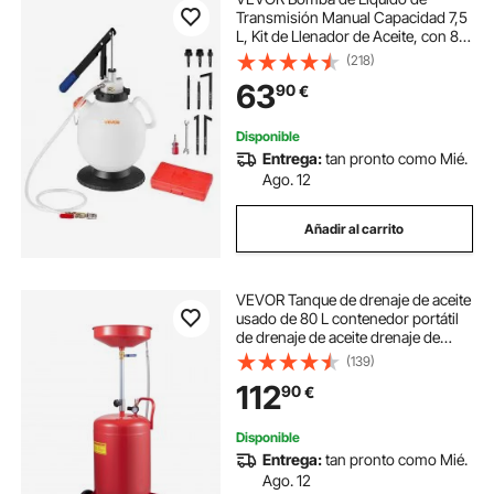
Transmisión Manual Capacidad 7,5
L, Kit de Llenador de Aceite, con 8
Adaptadores de ATF y Manguera de
(218)
150 cm, Tanque HDPE,
63
90
€
Dispensador de Aceite para Coches
Barcos Motos
Disponible
Entrega:
tan pronto como Mié.
Ago. 12
Añadir al carrito
VEVOR Tanque de drenaje de aceite
usado de 80 L contenedor portátil
de drenaje de aceite drenaje de
transferencia de combustible fluido
(139)
altura de embudo ajustable con
112
90
€
válvula reguladora de presión
Disponible
Entrega:
tan pronto como Mié.
Ago. 12