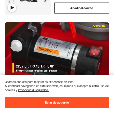
Añadir al carrito
Usamos cookies para mejorar su experiencia en línea.
VEVOR Bomba de Transferencia
Al continuar navegando en este sitio web, asumimos que acepta nuestro uso de
de Aceite 40 L/min Bomba Aceite
cookies y
Privacidad & Seguridad.
Extracción Bomba Extractora de
Aceite Bomba Trasvase Gasóleo
(432)
Estar de acuerdo
Bomba Auto-cebado Bio Diesel y
108
90
€
Gasóleo con Pistola y Manguera