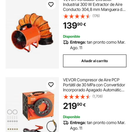
Industrial 300 W Extractor de Aire
Conducto 304,8 mm Manguera de
Extracción 10 m Volumen de Aire de
(176)
4373 m3/h Extractor de Aire 2
139
90
€
Engranajes para Extracción de
Polvo y Humo
Disponible
Entrega:
tan pronto como Mar.
Ago. 11
Añadir al carrito
VEVOR Compresor de Aire PCP
Portátil de 30 MPa con Convertidor
Incorporado Apagado Automático
CC 12V/CA 230V Bomba de Tanque
(1,708)
de Paintball sin Aceite para Pistola
219
90
€
de Aire, Tanque de Buceo
Disponible
Entrega:
tan pronto como Mar.
Ago. 11