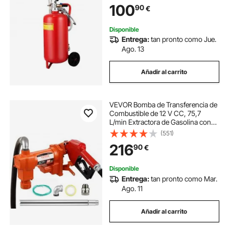
100
90
€
Motocicleta/ Barco/ Caravana
Disponible
Entrega:
tan pronto como Jue.
Ago. 13
Añadir al carrito
VEVOR Bomba de Transferencia de
Combustible de 12 V CC, 75,7
L/min Extractora de Gasolina con
Boquilla Automática y Manguera de
(551)
Succión para Mezclas de Gasolina,
216
90
€
Diésel, Queroseno, Etanol, Metanol
Disponible
Entrega:
tan pronto como Mar.
Ago. 11
Añadir al carrito