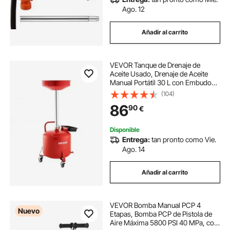
Ago. 12
Añadir al carrito
VEVOR Tanque de Drenaje de
Aceite Usado, Drenaje de Aceite
Manual Portátil 30 L con Embudo
Ajustable, Ruedas, Caja de
(104)
Herramientas, Drenador de
86
90
€
Combustible para Taller de
Reparación de Coches, Rojo
Disponible
Entrega:
tan pronto como Vie.
Ago. 14
Añadir al carrito
VEVOR Bomba Manual PCP 4
Nuevo
Etapas, Bomba PCP de Pistola de
Aire Máxima 5800 PSI 40 MPa, con