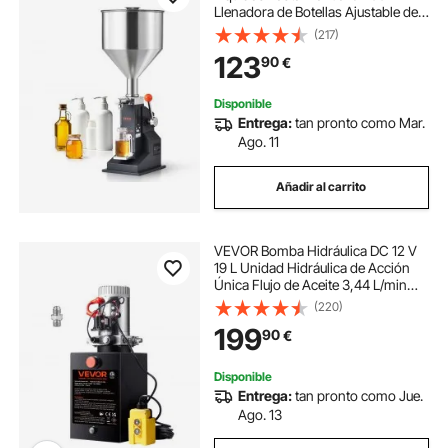
Llenadora de Botellas Ajustable de
Acero Inoxidable con Tolva para
(217)
Leche, Agua, Jugo, Aceite Esencial,
123
90
€
Champú, Miel, Crema Cosmética
Disponible
Entrega:
tan pronto como Mar.
Ago. 11
Añadir al carrito
VEVOR Bomba Hidráulica DC 12 V
19 L Unidad Hidráulica de Acción
Única Flujo de Aceite 3,44 L/min
Presión Máxima de Descarga 22
(220)
MPa para Volquete, Plataforma
199
90
€
Elevadora, Remolque, Elevación y
Descarga
Disponible
Entrega:
tan pronto como Jue.
Ago. 13