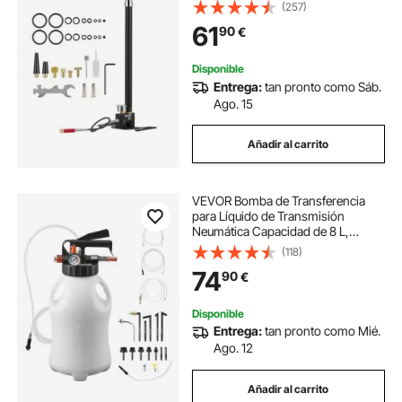
Filtro de Aceite y Humedad,
(257)
Manómetro, Cuerpo de Acero
61
90
€
Inoxidable, para Inflado de
Neumáticos, Paintball
Disponible
Entrega:
tan pronto como Sáb.
Ago. 15
Añadir al carrito
VEVOR Bomba de Transferencia
para Líquido de Transmisión
Neumática Capacidad de 8 L,
Bomba Extractora para Aceite, con
(118)
Adaptadores de ATF, Tanque HDPE,
74
90
€
Dispensador de Aceite para Coches
Barcos Motos
Disponible
Entrega:
tan pronto como Mié.
Ago. 12
Añadir al carrito