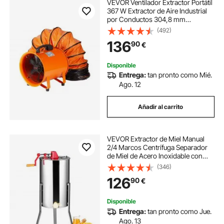
VEVOR Ventilador Extractor Portátil
367 W Extractor de Aire Industrial
por Conductos 304,8 mm
Manguera de Extracción 10 m
(492)
Volumen de Aire 2574 CFM
136
90
€
Extractor de Aire para Extraer
Polvo, Trabajo en Casa
Disponible
Entrega:
tan pronto como Mié.
Ago. 12
Añadir al carrito
VEVOR Extractor de Miel Manual
2/4 Marcos Centrífuga Separador
de Miel de Acero Inoxidable con
Tapa Adecuado de Panal Tamaño
(346)
Profundo 48x23 cm Tamaño
126
90
€
Mediano 48x16 cm Altura Regulable
para Apicultura
Disponible
Entrega:
tan pronto como Jue.
Ago. 13