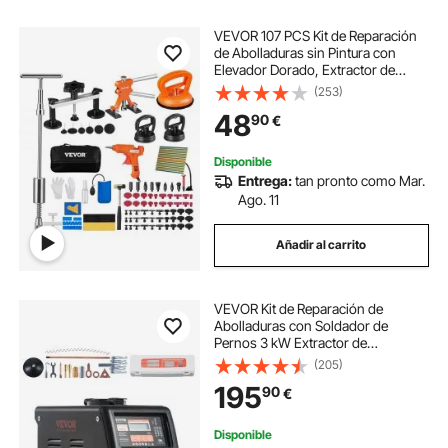
VEVOR 107 PCS Kit de Reparación
de Abolladuras sin Pintura con
Elevador Dorado, Extractor de
Puente, Martillo Deslizante
(253)
Extractor de Abolladuras Ventosa
48
90
€
Extractor de Abolladuras para
Automóviles
Disponible
Entrega:
tan pronto como Mar.
Ago. 11
Añadir al carrito
VEVOR Kit de Reparación de
Abolladuras con Soldador de
Pernos 3 kW Extractor de
Abolladuras con Soldador por
(205)
Puntos con Soldadura Automática y
195
90
€
Manual 9 Modos Máquina
Extractora de Abolladuras
Disponible