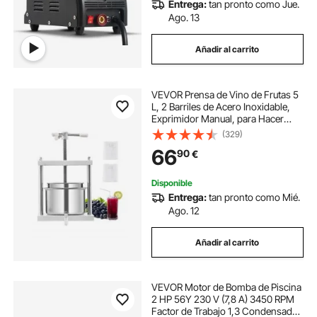
Entrega:
tan pronto como Jue.
Ago. 13
Añadir al carrito
VEVOR Prensa de Vino de Frutas 5
L, 2 Barriles de Acero Inoxidable,
Exprimidor Manual, para Hacer
Sidra, Manzana, Uva, Tintura, Miel,
(329)
Aceite de Oliva con Mango
66
90
€
Triangular, 300 x 225 x 660 mm
Disponible
Entrega:
tan pronto como Mié.
Ago. 12
Añadir al carrito
VEVOR Motor de Bomba de Piscina
2 HP 56Y 230 V (7,8 A) 3450 RPM
Factor de Trabajo 1,3 Condensador