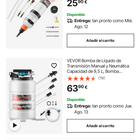
25
90
€
Relleno de Líquido de Frenos Aceite
de Transmisión Coches
Disponible
Entrega:
tan pronto como Mié.
Ago. 12
Añadir al carrito
VEVOR Bomba de Líquido de
Transmisión Manual y Neumática
Capacidad de 9,5 L, Bomba
Extractora de Aceite, con Manguera
(118)
150 cm Tubos de Extensión Tanque
63
90
€
PE, Cambio de Aceite para Coches
Barcos Motos
Disponible
Entrega:
tan pronto como Jue.
Ago. 13
Añadir al carrito