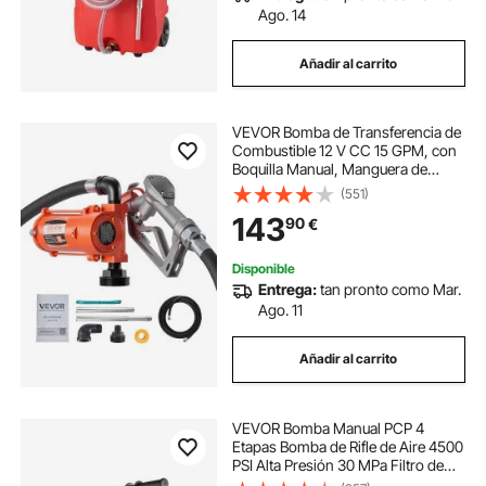
Ago. 14
Añadir al carrito
VEVOR Bomba de Transferencia de
Combustible 12 V CC 15 GPM, con
Boquilla Manual, Manguera de
Descarga, Protección contra
(551)
Sobrecalentamiento, Cable de
143
90
€
Alimentación, para Gasolina,
Diésel, Queroseno
Disponible
Entrega:
tan pronto como Mar.
Ago. 11
Añadir al carrito
VEVOR Bomba Manual PCP 4
Etapas Bomba de Rifle de Aire 4500
PSI Alta Presión 30 MPa Filtro de
Humedad y Aceite Manómetro,