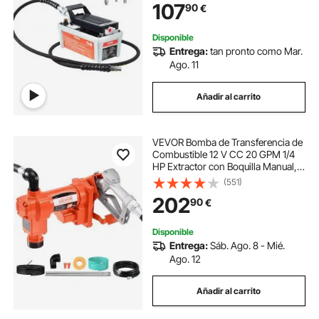
107
90
€
Hidráulica de Aire Accionada por
Pie Gris
Disponible
Entrega:
tan pronto como Mar.
Ago. 11
Añadir al carrito
VEVOR Bomba de Transferencia de
Combustible 12 V CC 20 GPM 1/4
HP Extractor con Boquilla Manual,
Manguera de Descarga, Tubo de
(551)
Succión, para Gasolina, Diésel,
202
90
€
Queroseno, Mezclas de Etanol y
Metanol
Disponible
Entrega:
Sáb. Ago. 8 - Mié.
Ago. 12
Añadir al carrito