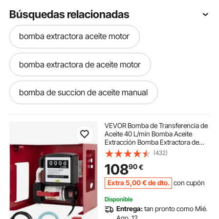
Búsquedas relacionadas
bomba extractora aceite motor
bomba extractora de aceite motor
bomba de succion de aceite manual
bomba de succión manual aceite
VEVOR Bomba de Transferencia de
Aceite 40 L/min Bomba Aceite
Extracción Bomba Extractora de
bomba de cambio de aceite manual
Aceite Bomba Trasvase Gasóleo
(432)
Bomba Auto-cebado Bio Diesel y
108
90
€
Gasóleo con Pistola y Manguera
bombas de aceite manual
Extra
5
,00
€
de dto.
con cupón
Disponible
bomba manual aceite
Entrega:
tan pronto como Mié.
Ago. 12