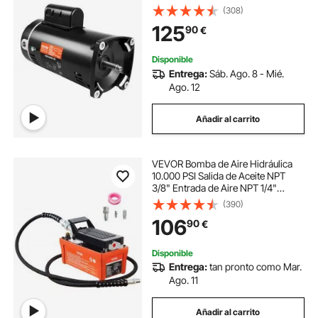
50μF/250V Motor de Repuesto de
(308)
Brida Cuadrada de Rotación CCW
125
90
€
para Bombas de Piscina
Disponible
Entrega:
Sáb. Ago. 8 - Mié.
Ago. 12
Añadir al carrito
VEVOR Bomba de Aire Hidráulica
10.000 PSI Salida de Aceite NPT
3/8" Entrada de Aire NPT 1/4"
Bomba Hidráulica de Pedal de Aire
(390)
Tubo de Aceite de 2 m Bomba
106
90
€
Hidráulica de Aire Accionada por
Pie Naranja
Disponible
Entrega:
tan pronto como Mar.
Ago. 11
Añadir al carrito