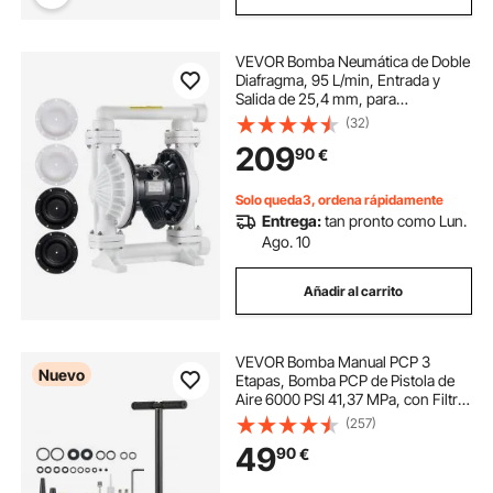
VEVOR Bomba Neumática de Doble
Diafragma, 95 L/min, Entrada y
Salida de 25,4 mm, para
Transferencia de Aceite Usado,
(32)
Carcasa de Polipropileno, para
209
90
€
Diésel, Grasa, Queroseno, Gasolina
y Aceite
Solo queda3, ordena rápidamente
Entrega:
tan pronto como Lun.
Ago. 10
Añadir al carrito
VEVOR Bomba Manual PCP 3
Nuevo
Etapas, Bomba PCP de Pistola de
Aire 6000 PSI 41,37 MPa, con Filtro
de Aceite y Humedad, Manómetro,
(257)
Cuerpo de Acero Inoxidable, para
49
90
€
Inflado de Neumáticos, Paintball