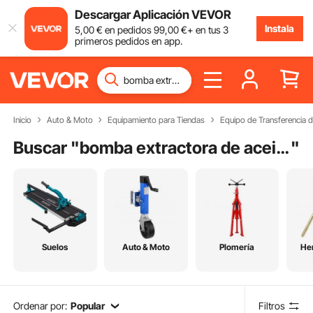
Descargar Aplicación VEVOR
Instala
5
,00
€
en pedidos
99
,00
€
+ en tus 3
primeros pedidos en app.
Inicio
Auto & Moto
Equipamiento para Tiendas
Equipo de Transferencia d
Buscar "
bomba extractora de aceite manual
"
Suelos
Auto & Moto
Plomería
He
Ordenar por:
Popular
Filtros