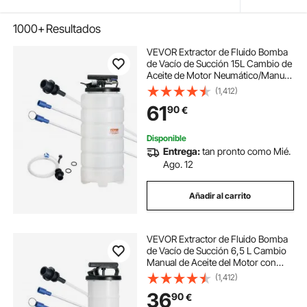
1000+
Resultados
VEVOR Extractor de Fluido Bomba
de Vacío de Succión 15L Cambio de
Aceite de Motor Neumático/Manual
con Manómetro Manguera de
(1,412)
Succión Cambio de Aceite para
61
90
€
Evacuación de Fluidos
Automotrices Bajo Vacío
Disponible
Entrega:
tan pronto como Mié.
Ago. 12
Añadir al carrito
VEVOR Extractor de Fluido Bomba
de Vacío de Succión 6,5 L Cambio
Manual de Aceite del Motor con
Manómetro y Manguera de Succión
(1,412)
para Cambio de Aceite Aspiradora
36
90
€
de Evacuación de Fluidos