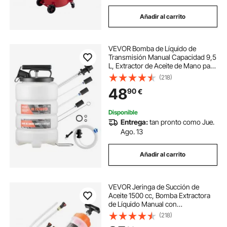
Añadir al carrito
VEVOR Bomba de Líquido de
Transmisión Manual Capacidad 9,5
L, Extractor de Aceite de Mano para
Máquinas, con Manguera 150 cm
(218)
Tubos de Extensión Adaptadores,
48
90
€
Cambio de Aceite para Coches
Barcos Motos
Disponible
Entrega:
tan pronto como Jue.
Ago. 13
Añadir al carrito
VEVOR Jeringa de Succión de
Aceite 1500 cc, Bomba Extractora
de Líquido Manual con
Adaptadores, Anillos de Goma
(218)
Herméticos, para Extracción y