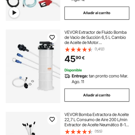
bomba para aceite manual
Añadir al carrito
bomba para cambio de aceite manual
VEVOR Extractor de Fluido Bomba
de Vacío de Succión 6,5 L Cambio
bombas de aceite manuales
de Aceite de Motor
Neumático/Manual con Manómetro
(1,412)
Manguera de Succión Cambio de
45
90
€
Aceite para Evacuación de Fluidos
bomba manual aceite motor
Automotrices al Vacío
Disponible
Entrega:
tan pronto como Mar.
bomba extractora de aceite neumatica
Ago. 11
bomba extractora
extractor de bomba
Añadir al carrito
bomba extractora de fluido
VEVOR Bomba Extractora de Aceite
22,7 L Consumo de Aire 200 L/min
Extractor de Aceite Neumático 8-10
bar con Asa Portátil y Ruedas
(155)
Extractor Aceite para Automóvil/