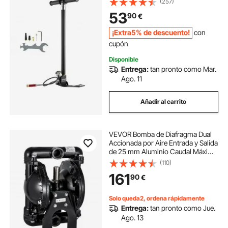
(257)
Acero Inoxidable para Pistolas de
53
90
€
Aire Comprimido, Tanque de
Buceo, Paintball
¡Extra5% de descuento!
con
cupón
Disponible
Entrega:
tan pronto como Mar.
Ago. 11
Añadir al carrito
VEVOR Bomba de Diafragma Dual
Accionada por Aire Entrada y Salida
de 25 mm Aluminio Caudal Máximo
85L/min (22GPM) 120 PSI
(110)
Diafragma de Nitrilo
161
90
€
Solo queda2, ordena rápidamente
Entrega:
tan pronto como Jue.
Ago. 13