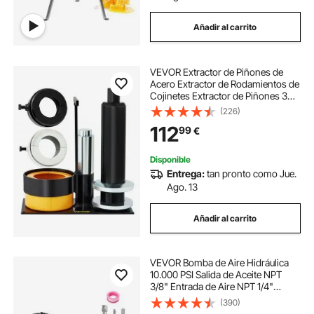
Añadir al carrito
VEVOR Extractor de Piñones de
Acero Extractor de Rodamientos de
Cojinetes Extractor de Piñones 3
Cojinetes 11,3/11,3/13,2 cm
(226)
Herramienta Extractor de Piñones
112
99
€
para Cojinetes Dana 30/40/60/70
Disponible
Entrega:
tan pronto como Jue.
Ago. 13
Añadir al carrito
VEVOR Bomba de Aire Hidráulica
10.000 PSI Salida de Aceite NPT
3/8" Entrada de Aire NPT 1/4"
Bomba Hidráulica de Pedal de Aire
(390)
Tubo de Aceite de 2 m Bomba