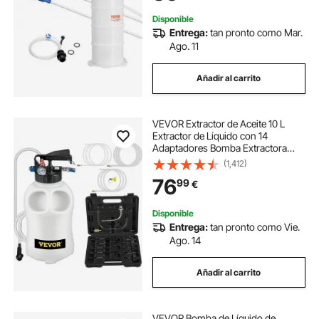
Automotrices
Disponible
Entrega:
tan pronto como Mar.
Ago. 11
Añadir al carrito
VEVOR Extractor de Aceite 10 L
Extractor de Líquido con 14
Adaptadores Bomba Extractora
Líquidos 10 x 5,6 x 15 cm para
(1,412)
Sustitución de Aceite en ATV,
76
99
€
Barcos, Equipos Agrícolas,
Vehículos de Motores
Disponible
Entrega:
tan pronto como Vie.
Ago. 14
Añadir al carrito
VEVOR Bomba de Líquido de