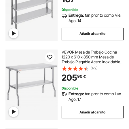
Cocina, Hogar
Disponible
Entrega:
tan pronto como Vie.
Ago. 14
Añadir al carrito
VEVOR Mesa de Trabajo Cocina
1220 x 610 x 850 mm Mesa de
Trabajo Plegable Acero Inoxidable
con Estante Extraíble 350 kg Carga
(172)
Mesa Acero Inoxidable con Pies
205
90
€
Ajustables para Camping Cocina
Comercial
Disponible
Entrega:
tan pronto como Lun.
Ago. 17
Añadir al carrito