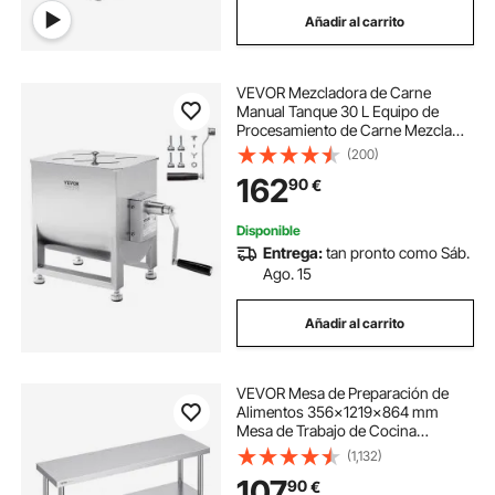
Añadir al carrito
VEVOR Mezcladora de Carne
Manual Tanque 30 L Equipo de
Procesamiento de Carne Mezcla
Máxima 20,4 kg Mezcladora de
(200)
Salchichas de Acero Inoxidable
162
90
€
Batidora de Carne con Tapa,
Reductor de Engranajes
Disponible
Entrega:
tan pronto como Sáb.
Ago. 15
Añadir al carrito
VEVOR Mesa de Preparación de
Alimentos 356x1219x864 mm
Mesa de Trabajo de Cocina
Comercial de Acero Inoxidable con
(1,132)
2 Estantes Inferiores Ajustables
107
90
€
Mesa de Preparación para Parrilla,