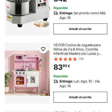
Panadería, Pizzería
Disponible
Entrega:
tan pronto como Mié.
Ago. 19
Añadir al carrito
VEVOR Cocina de Juguete para
Niños de 3 a 8 Años, Cocinita
Infantil de Madera con Luces y
Sonidos, Zonas Interactivas,
(78)
Fregadero, Microondas,
83
90
€
Accesorios, Juego de Cocina con
Almacenamiento, Color Rosa
Disponible
Entrega:
Lun. Ago. 10 - Vie.
Ago. 14
Añadir al carrito