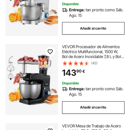
Disponible
Entrega:
tan pronto como Sáb.
Ago. 15
Añadir al carrito
VEVOR Procesador de Alimentos
Eléctrico Multifuncional, 1500 W,
Bol de Acero Inoxidable 7,8 L y Bol
para Mezclar 1,5 L, con 6
(45)
Velocidades + P, Gancho para
143
90
€
Amasar, Batidor de Varillas y El
Plano
Disponible
Entrega:
tan pronto como Sáb.
Ago. 15
Añadir al carrito
VEVOR Mesa de Trabajo de Acero