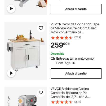
Añadir al carrito
VEVOR Carro de Cocina con Tapa
de Madera Maciza, 90 cm Carro
Móvil con Armario de
Almacenamiento sobre Ruedas,
(289)
Mesa de Cocina Rodante con
259
90
€
Estante de Especias, Toallero, Hoja
Abatible y Cajón, Blanco
Disponible
Entrega:
tan pronto como
Dom. Ago. 16
Añadir al carrito
VEVOR Batidora de Cocina
Comercial Batidora de Pie
Comercial de 18,7 L con 3
Velocidades Ajustables Amasadora
(395)
de 1100 W con Tazón de Acero