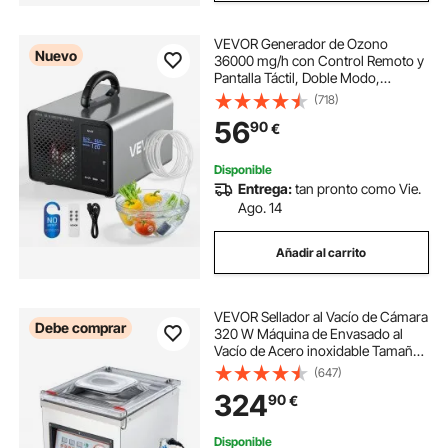
VEVOR Generador de Ozono
Nuevo
36000 mg/h con Control Remoto y
Pantalla Táctil, Doble Modo,
Máquina de Ozono con Doble
(718)
Manguera, Difusores de Corindón,
56
90
€
Cobertura hasta 300 m², para
Oficina Hogar Cocina
Disponible
Entrega:
tan pronto como Vie.
Ago. 14
Añadir al carrito
VEVOR Sellador al Vacío de Cámara
Debe comprar
320 W Máquina de Envasado al
Vacío de Acero inoxidable Tamaño
Compacto de 320 mm para Cocina
(647)
del Hogar Para Uso Comercial Para
324
90
€
Alimentos Húmedos, Carnes y
Adobos
Disponible