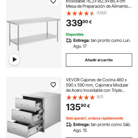
Inoxidable 76,2x182,9x86,4 cm
Mesa de Preparación de Alimentos
Carga 417 kg 3 Niveles de Altura
(1,132)
Regulables Unidad de
339
90
€
Almacenamiento de Alimentos para
Cocina Restaurante
Disponible
Entrega:
tan pronto como Lun.
Ago. 17
Añadir al carrito
VEVOR Cajones de Cocina 460 x
590 x 590 mm, Cajonera Modular
de Acero Inoxidable con Triple
Acceso y Asas, Cajón para Isla de
(57)
Barbacoa, Ideal para Cocina
135
90
€
Exterior, Parrilla de Patio, Camping
Solo queda1, ordena rápidamente
Entrega:
tan pronto como Sáb.
Ago. 15