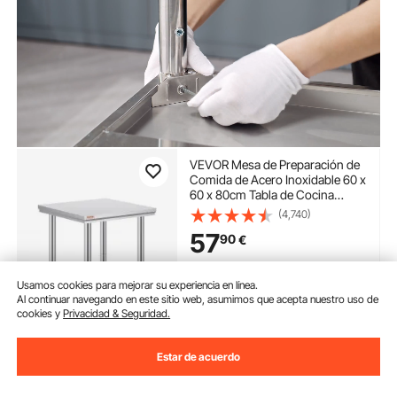
VEVOR Mesa de Preparación de
Comida de Acero Inoxidable 60 x
60 x 80cm Tabla de Cocina
Profesional Capacidad de Carga
(4,740)
750kg Tabla de Trabajo de
57
90
€
Cocina de Catering Ajustable
para Restaurante Escuela
Disponible
Usamos cookies para mejorar su experiencia en línea.
Entrega:
tan pronto como
Al continuar navegando en este sitio web, asumimos que acepta nuestro uso de
Vie. Ago. 14
cookies y
Privacidad & Seguridad.
Añadir al carrito
Estar de acuerdo