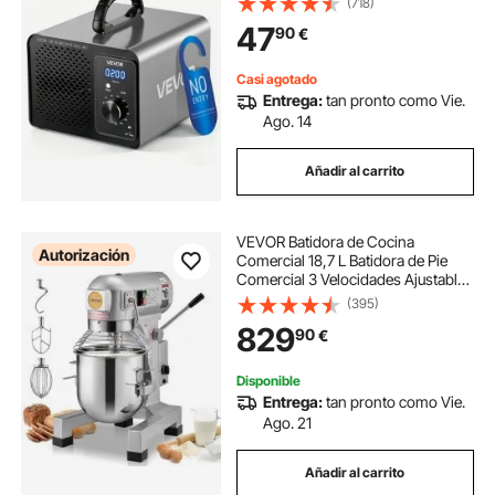
(718)
Modo Cíclico 6 12 24 h, Cobertura
47
90
€
hasta 300 m² para Hogar Coche
Sótano Cocina Almacén
Casi agotado
Entrega:
tan pronto como Vie.
Ago. 14
Añadir al carrito
VEVOR Batidora de Cocina
Autorización
Comercial 18,7 L Batidora de Pie
Comercial 3 Velocidades Ajustables
Amasadora de 1100 W con Tazón
(395)
de Acero Inoxidable y 3 Accesorios
829
90
€
para Mezclar para Restaurante,
Panadería
Disponible
Entrega:
tan pronto como Vie.
Ago. 21
Añadir al carrito