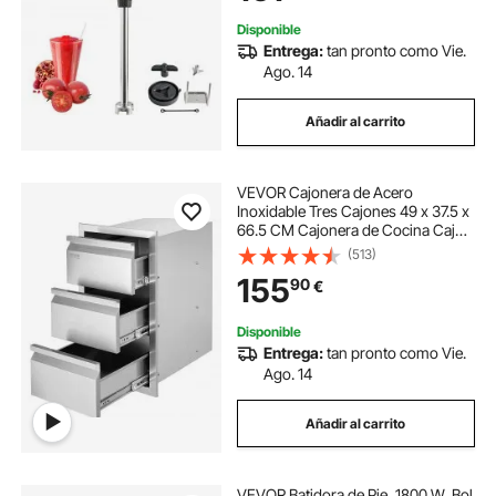
Bebés
Disponible
Entrega:
tan pronto como Vie.
Ago. 14
Añadir al carrito
VEVOR Cajonera de Acero
Inoxidable Tres Cajones 49 x 37.5 x
66.5 CM Cajonera de Cocina Cajón
para Barbacoa Cajonera para
(513)
Cocina Armario de Cajones Cajón
155
90
€
Barbacoa
Disponible
Entrega:
tan pronto como Vie.
Ago. 14
Añadir al carrito
VEVOR Batidora de Pie, 1800 W, Bol