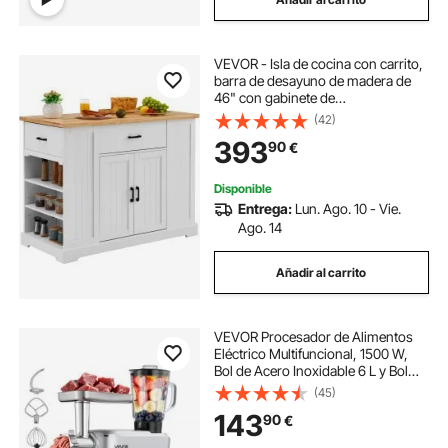
VEVOR - Isla de cocina con carrito,
barra de desayuno de madera de
46" con gabinete de
almacenamiento, mesa de cocina
(42)
rústica con estante ajustable, cajón,
393
90
€
para comedor, cocina, sala de
estar, color blanco
Disponible
Entrega:
Lun. Ago. 10 - Vie.
Ago. 14
Añadir al carrito
VEVOR Procesador de Alimentos
Eléctrico Multifuncional, 1500 W,
Bol de Acero Inoxidable 6 L y Bol
para Mezclar 1,5 L, con 6
(45)
Velocidades + P, Gancho para
143
90
€
Amasar, Batidor de Varillas y El
Plano