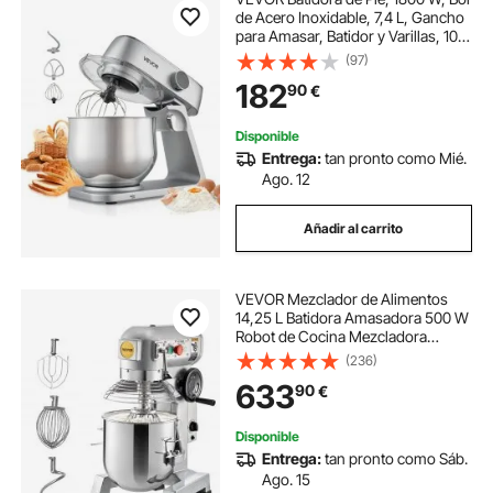
de Acero Inoxidable, 7,4 L, Gancho
para Amasar, Batidor y Varillas, 10
Velocidades, Inclinación Ajustable,
(97)
411 x 253 x 342 mm, a Mezclar
182
90
€
Crema, Verduras y Masa
Disponible
Entrega:
tan pronto como Mié.
Ago. 12
Añadir al carrito
VEVOR Mezclador de Alimentos
14,25 L Batidora Amasadora 500 W
Robot de Cocina Mezcladora
Amasadora 58 kg Velocidades
(236)
Robot de Cocina Amasadora
633
90
€
Automática Multifuncional Robot de
Cocina Amasadora
Disponible
Entrega:
tan pronto como Sáb.
Ago. 15