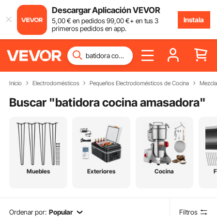
Descargar Aplicación VEVOR
Instala
5
,00
€
en pedidos
99
,00
€
+ en tus 3
primeros pedidos en app.
Inicio
Electrodomésticos
Pequeños Electrodomésticos de Cocina
Mezcla
Buscar "
batidora cocina amasadora
"
Muebles
Exteriores
Cocina
F
Ordenar por:
Popular
Filtros