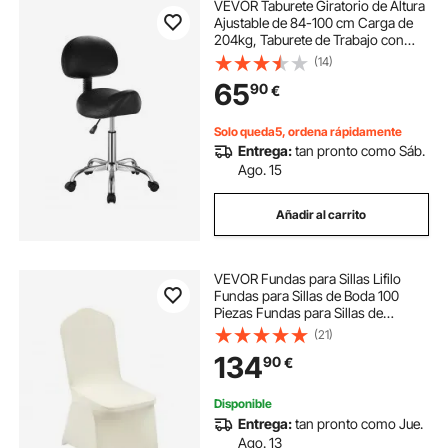
VEVOR Taburete Giratorio de Altura
Ajustable de 84-100 cm Carga de
204kg, Taburete de Trabajo con
Respaldo, Silla de Montar Giratoria
(14)
Ergonómica de Cuero de PU para
65
90
€
Salón Spa Clínica de Masaje, Negro
Solo queda5, ordena rápidamente
Entrega:
tan pronto como Sáb.
Ago. 15
Añadir al carrito
VEVOR Fundas para Sillas Lifilo
Fundas para Sillas de Boda 100
Piezas Fundas para Sillas de
Banquete para Sillas Sin Brazos
(21)
Poliéster y Spandex Elástico
134
90
€
Decoración de Celebraciones
Nocturnas
Disponible
Entrega:
tan pronto como Jue.
Ago. 13