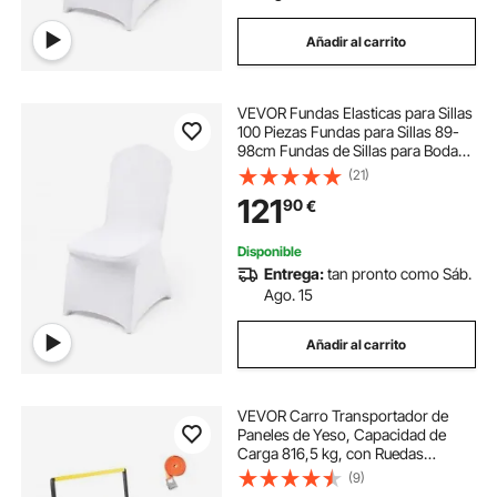
Añadir al carrito
VEVOR Fundas Elasticas para Sillas
100 Piezas Fundas para Sillas 89-
98cm Fundas de Sillas para Bodas
Evento Decoración para
(21)
Decoración de Boda
121
90
€
Disponible
Entrega:
tan pronto como Sáb.
Ago. 15
Añadir al carrito
VEVOR Carro Transportador de
Paneles de Yeso, Capacidad de
Carga 816,5 kg, con Ruedas
Giratorias, Base Extensible, Correa
(9)
de Amarre y Tiras Antideslizantes