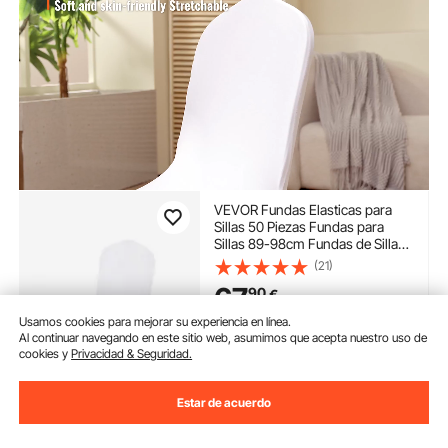
VEVOR Fundas Elasticas para
Sillas 50 Piezas Fundas para
Sillas 89-98cm Fundas de Sillas
para Bodas Evento Decoración
(21)
para Decoración de Boda
67
90
€
Usamos cookies para mejorar su experiencia en línea.
Disponible
Al continuar navegando en este sitio web, asumimos que acepta nuestro uso de
cookies y
Privacidad & Seguridad.
Entrega:
tan pronto como
Jue. Ago. 13
Estar de acuerdo
Añadir al carrito