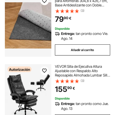
para Alfombras 304,8 x 426,7 cm,
Base Antideslizante con Doble
Superficie de Fieltro y Agarre de
(3)
Goma, Protege Suelos y Mantiene
79
90
€
Alfombras en Su Lugar, Gris Claro
Disponible
Entrega:
tan pronto como Vie.
Ago. 14
Añadir al carrito
VEVOR Silla de Ejecutiva Altura
Autorización
Ajustable con Respaldo Alto
Reposapiés Almohada Lumbar Silla
de Oficina Ergonómica Reclinable
(3)
135° Silla Giratoria de Cuero PU
155
90
€
para Trabajar, Estudiar, Jugar,
Negro
Disponible
Entrega:
tan pronto como Jue.
Ago. 13