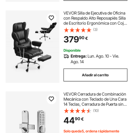
VEVOR Silla de Ejecutiva de Oficina
con Respaldo Alto Reposapiés Silla
de Escritorio Ergonómica con Cojín
de Espuma de Alta Resiliencia Silla
(3)
Giratoria de Cuero PU para
379
90
€
Trabajar, Estudiar, Negro
Disponible
Entrega:
Lun. Ago. 10 - Vie.
Ago. 14
Añadir al carrito
VEVOR Cerradura de Combinación
Mecánica con Teclado de Una Cara
14 Teclas, Cerradura de Puerta sin
Llave con Perilla Giratoria Adecuado
(10)
para Puertas de 35 a 65 mm de
44
90
€
Grosor para Oficina, Patio, Plata
Solo queda5, ordena rápidamente