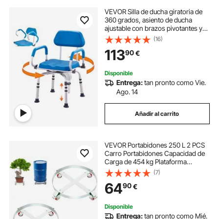
VEVOR Silla de ducha giratoria de
360 ​​grados, asiento de ducha
ajustable con brazos pivotantes y
asiento de baño acolchado para
(16)
ducha o bañera interior, silla de
113
90
€
bañera giratoria antideslizante para
personas mayores discapacitadas,
capacidad de 300 libras
Disponible
Entrega:
tan pronto como Vie.
Ago. 14
Añadir al carrito
VEVOR Portabidones 250 L 2 PCS
Carro Portabidones Capacidad de
Carga de 454 kg Plataforma
Rodante Base de Acero
(7)
Herramienta Rodante 4 Ruedas
64
90
€
Giratorias para Manipulación de
Bidones Almacenes Fábricas
Disponible
Entrega:
tan pronto como Mié.