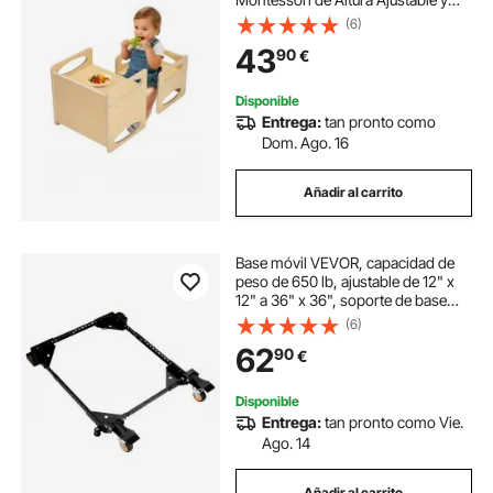
Mesa de Actividades 380 x 300 x
(6)
362 mm para Leer, Comer y Jugar
43
90
€
para Niños de 1 a 5 Años, Color
Madera
Disponible
Entrega:
tan pronto como
Dom. Ago. 16
Añadir al carrito
Base móvil VEVOR, capacidad de
peso de 650 lb, ajustable de 12" x
12" a 36" x 36", soporte de base
móvil universal resistente con
(6)
ruedas giratorias, para equipos de
62
90
€
carpintería, sierras de cinta,
herramientas eléctricas, máquinas
Disponible
Entrega:
tan pronto como Vie.
Ago. 14
Añadir al carrito