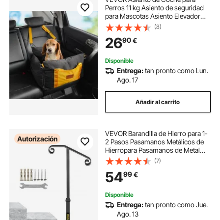
Perros 11 kg Asiento de seguridad
para Mascotas Asiento Elevador
Impermeable con Correa de
(8)
Seguridad con Clip Acolchado de
26
90
€
Algodón PP Silla para Coche para
Mascotas, Negro
Disponible
Entrega:
tan pronto como Lun.
Ago. 17
Añadir al carrito
VEVOR Barandilla de Hierro para 1-
Autorización
2 Pasos Pasamanos Metálicos de
Hierropara Pasamanos de Metal
con Base para Escaleras al Aire
(7)
Libre Gris
54
99
€
Disponible
Entrega:
tan pronto como Jue.
Ago. 13