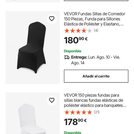
VEVOR Fundas Sillas de Comedor
150 Piezas, Funda para Sillones
Elástica de Poliéster y Elastano,
para Sillas de Hasta 51 x 45 x 95
(4)
cm, Tela Suave y Transpirable, para
180
90
€
Boda, Fiestas, Banquetes, Negro
Disponible
Entrega:
Lun. Ago. 10 - Vie.
Ago. 14
Añadir al carrito
VEVOR 150 piezas fundas para
sillas blancas fundas elásticas de
poliéster elástico para banquetes
decoraciones para fiestas de
(21)
banquete de boda fundas plegables
178
90
€
fundas planas silla blanca curvada
Disponible