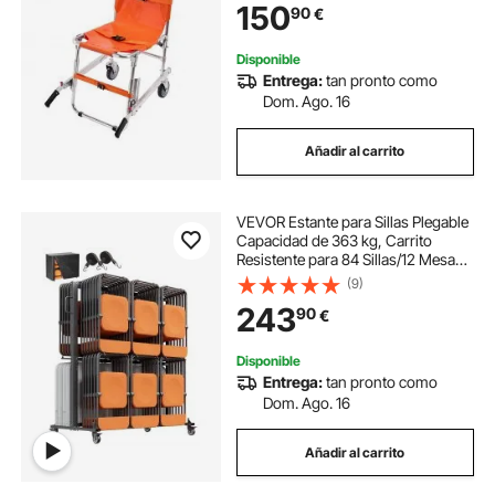
150
90
€
para Ancianos, Discapacitados,
Bomberos
Disponible
Entrega:
tan pronto como
Dom. Ago. 16
Añadir al carrito
VEVOR Estante para Sillas Plegable
Capacidad de 363 kg, Carrito
Resistente para 84 Sillas/12 Mesas y
42 Sillas, Carrito de
(9)
Almacenamiento de Sillas de 2
243
90
€
Capas con Ruedas de Goma y
Soportes, Negro Mate
Disponible
Entrega:
tan pronto como
Dom. Ago. 16
Añadir al carrito