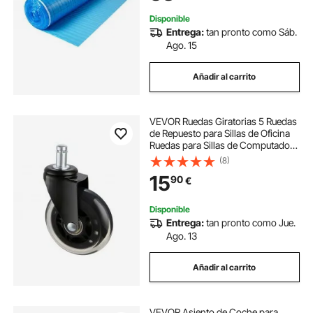
mm
Disponible
Entrega:
tan pronto como Sáb.
Ago. 15
Añadir al carrito
VEVOR Ruedas Giratorias 5 Ruedas
de Repuesto para Sillas de Oficina
Ruedas para Sillas de Computadora
de Servicio Pesado de 76,2 mm
(8)
para Pisos de Madera y Alfombras
15
90
€
Carga de 59 kg Ajuste Universal
Disponible
Entrega:
tan pronto como Jue.
Ago. 13
Añadir al carrito
VEVOR Asiento de Coche para