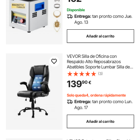
Magnético
Disponible
Entrega:
tan pronto como Jue.
Ago. 13
Añadir al carrito
VEVOR Silla de Oficina con
Respaldo Alto Reposabrazos
Abatibles Soporte Lumbar Silla de
Escritorio con Inclinación Altura
(3)
Ajustable Silla Giratoria de Cuero
139
90
€
PU para Trabajar, Estudiar, Jugar,
Negro
Solo queda4, ordena rápidamente
Entrega:
tan pronto como Lun.
Ago. 17
Añadir al carrito