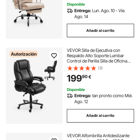
Disponible
Entrega:
Lun. Ago. 10 - Vie.
Ago. 14
Añadir al carrito
VEVOR Silla de Ejecutiva con
Autorización
Respaldo Alto Soporte Lumbar
Control de Perilla Silla de Oficina
con Inclinación Altura Ajustable Silla
(3)
Giratoria de Cuero PU para
199
90
€
Trabajar, Estudiar, Jugar, Negro
Disponible
Entrega:
tan pronto como Mié.
Ago. 12
Añadir al carrito
VEVOR Alfombrilla Antideslizante