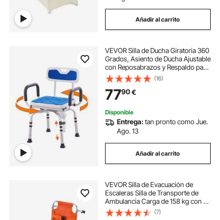
Añadir al carrito
VEVOR Silla de Ducha Giratoria 360
Grados, Asiento de Ducha Ajustable
con Reposabrazos y Respaldo para
Ducha Interior o Bañera, Asiento de
(16)
Silla de Bañera Giratorio
77
90
€
Antideslizante para Personas
Mayores Discapacitadas Heridas,
Capacidad de 400 Libras
Disponible
Entrega:
tan pronto como Jue.
Ago. 13
Añadir al carrito
VEVOR Silla de Evacuación de
Escaleras Silla de Transporte de
Ambulancia Carga de 158 kg con 2
Ruedas Silla de Ruedas Transporte
(7)
de Emergencia Portátil Plegable