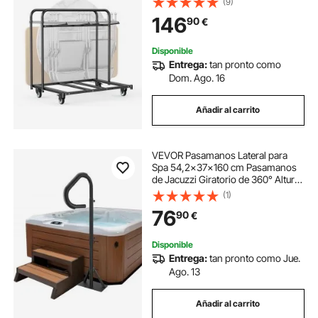
(9)
Giratorias y Ruedas de Bloqueo
146
90
€
para Fiestas, Eventos, Negro Mate
Disponible
Entrega:
tan pronto como
Dom. Ago. 16
Añadir al carrito
VEVOR Pasamanos Lateral para
Spa 54,2x37x160 cm Pasamanos
de Jacuzzi Giratorio de 360​​​​° Altura
Ajustable 122,92-160 cm Carga 272
(1)
kg Base de Montaje Deslizante de
76
90
€
Aluminio Antioxidante para Bañera
Disponible
Entrega:
tan pronto como Jue.
Ago. 13
Añadir al carrito