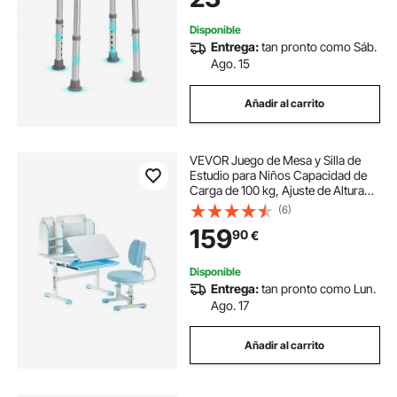
Embarazadas, Baño
Disponible
Entrega:
tan pronto como Sáb.
Ago. 15
Añadir al carrito
VEVOR Juego de Mesa y Silla de
Estudio para Niños Capacidad de
Carga de 100 kg, Ajuste de Altura
del Escritorio de 54-73 cm, Mesa
(6)
Inclinable 0-40° con estantería para
159
90
€
Dormitorio, Estudio, Azul
Disponible
Entrega:
tan pronto como Lun.
Ago. 17
Añadir al carrito