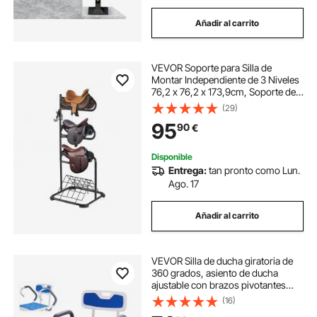
Añadir al carrito
VEVOR Soporte para Silla de
Montar Independiente de 3 Niveles
76,2 x 76,2 x 173,9cm, Soporte de
Silla de Montar Resistente con
(29)
Niveles Extraíbles y Giratorios para
95
90
€
Organizar el Cuarto de Aperos,
Negro
Disponible
Entrega:
tan pronto como Lun.
Ago. 17
Añadir al carrito
VEVOR Silla de ducha giratoria de
360 ​​grados, asiento de ducha
ajustable con brazos pivotantes
para duchas o bañeras interiores,
(16)
silla de ducha giratoria