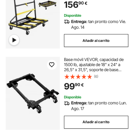
156
90
€
para Transporte, 1000 x 830 x 1100
mm
Disponible
Entrega:
tan pronto como Vie.
Ago. 14
Añadir al carrito
Base móvil VEVOR, capacidad de
1500 lb, ajustable de 18" x 24" a
26,5" x 31,5", soporte de base
móvil universal resistente con
(6)
ruedas giratorias, para equipos de
99
90
€
carpintería, sierras de cinta,
herramientas eléctricas, máquinas
Disponible
Entrega:
tan pronto como Lun.
Ago. 17
Añadir al carrito