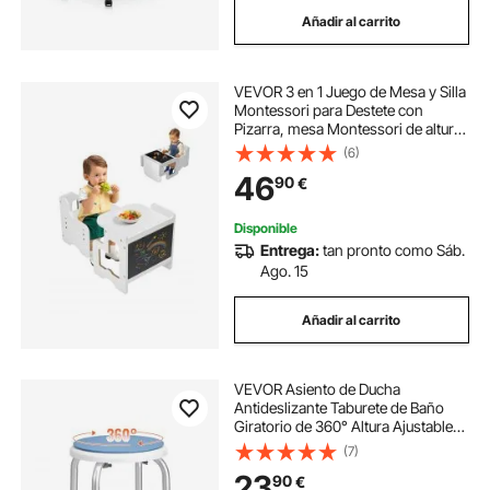
Añadir al carrito
VEVOR 3 en 1 Juego de Mesa y Silla
Montessori para Destete con
Pizarra, mesa Montessori de altura
ajustable 380 x 316 x 400 mm para
(6)
Leer, Dibujar, Comer y Jugar para
46
90
€
Niños de 1 a 5 Años, Blanco
Disponible
Entrega:
tan pronto como Sáb.
Ago. 15
Añadir al carrito
VEVOR Asiento de Ducha
Antideslizante Taburete de Baño
Giratorio de 360° Altura Ajustable
360-485mm 136,1kg Silla de Ducha
(7)
de Aluminio Ayuda para Ducha para
23
90
€
Personas Mayores, Mujeres