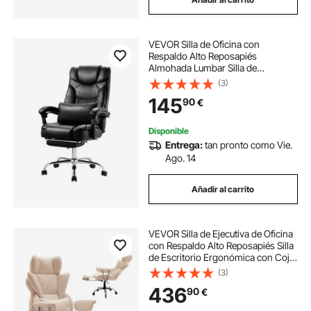
VEVOR Silla de Oficina con
Respaldo Alto Reposapiés
Almohada Lumbar Silla de
Escritorio Ergonómica Reclinable a
(3)
135° Altura Ajustable Silla Giratoria
145
90
€
de Cuero PU para Trabajar,
Estudiar, Jugar, Negro
Disponible
Entrega:
tan pronto como Vie.
Ago. 14
Añadir al carrito
VEVOR Silla de Ejecutiva de Oficina
con Respaldo Alto Reposapiés Silla
de Escritorio Ergonómica con Cojín
de Espuma de Alta Resiliencia Silla
(3)
Giratoria de Cuero PU para
436
90
€
Trabajar, Estudiar, Marrón