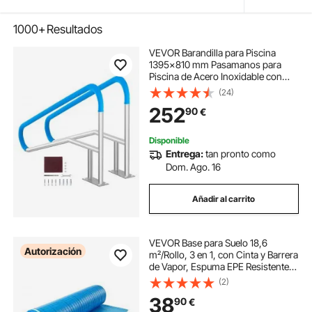
1000+
Resultados
VEVOR Barandilla para Piscina
1395x810 mm Pasamanos para
Piscina de Acero Inoxidable con
Placa Base 2 Piezas Barra de
(24)
Seguridad Antioxidante para
252
90
€
Piscinas, Interiores, Exteriores,
Terrazas, Spas
Disponible
Entrega:
tan pronto como
Dom. Ago. 16
Añadir al carrito
VEVOR Base para Suelo 18,6
Autorización
m²/Rollo, 3 en 1, con Cinta y Barrera
de Vapor, Espuma EPE Resistente
con PE Azul, Insonorizante y
(2)
Reductor de Ruido, Ideal para
38
90
€
Madera Laminada, 16900 x 1100 x 3