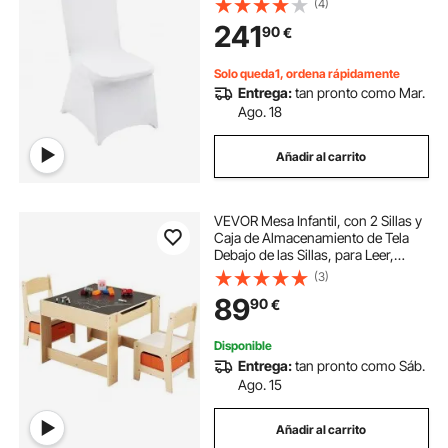
(4)
Extraíbles, para Bodas, Vacaciones,
241
90
€
Banquetes, Fiestas, Blanco, 560 x
450 x 935 mm
Solo queda1, ordena rápidamente
Entrega:
tan pronto como Mar.
Ago. 18
Añadir al carrito
VEVOR Mesa Infantil, con 2 Sillas y
Caja de Almacenamiento de Tela
Debajo de las Sillas, para Leer,
Aprender, Dibujar y Escribir,
(3)
Conjunto de Asientos para
89
90
€
Guardería, para Niños de 2 a 8
Años
Disponible
Entrega:
tan pronto como Sáb.
Ago. 15
Añadir al carrito