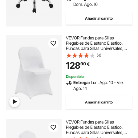
Dom. Ago. 16
Añadir al carrito
VEVOR Fundas para Sillas
Plegables de Elastano Elástico,
Fundas para Sillas Universales,
Fundas Protectoras Lavables
(4)
Extraíbles para Bodas, Banquetes,
128
90
€
Fiestas 400 x 420 x 770 mm(100
Piezas Blanco)
Disponible
Entrega:
Lun. Ago. 10 - Vie.
Ago. 14
Añadir al carrito
VEVOR Fundas para Sillas
Plegables de Elastano Elástico,
Fundas para Sillas Universales,
Fundas Protectoras Lavables