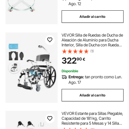
Ago. 12
Añadir al carrito
VEVOR Silla de Ruedas de Ducha de
Aleación de Aluminio para Ducha
Interior, Silla de Ducha con Ruedas
Ajustable con Freno para Adultos
(1)
Discapacitados, Carga de 136 kg,
322
90
€
1015 x 620 x 920 mm, Negro
Disponible
Entrega:
tan pronto como Lun.
Ago. 17
Añadir al carrito
VEVOR Estante para Sillas Plegable,
Capacidad de 181 kg, Carrito
Resistente para 5 Mesas y 14 Sillas,
Soporte para Sillas con Ruedas