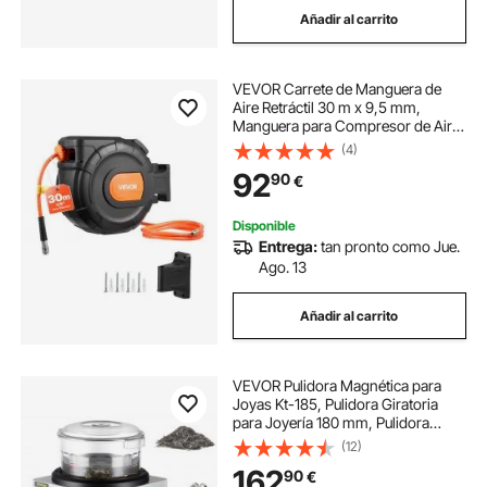
Añadir al carrito
silla de inversión para yoga
VEVOR Carrete de Manguera de
silla giratoria para baño
Aire Retráctil 30 m x 9,5 mm,
Manguera para Compresor de Aire
Presión Máxima de 300 PSI, con
(4)
silla para hacer yoga
silla de yoga
Entrada de 2 m, Montaje en Pared
92
90
€
Giratorio de 180°, para Garaje, Taller
silla yoga inversiones
Disponible
Entrega:
tan pronto como Jue.
Ago. 13
Añadir al carrito
VEVOR Pulidora Magnética para
Joyas Kt-185, Pulidora Giratoria
para Joyería 180 mm, Pulidora
Profesional de Tambor Giratorio
(12)
Rotación Bidireccional 2000 RPM
162
90
€
Pulidor de Joyas con Vaso