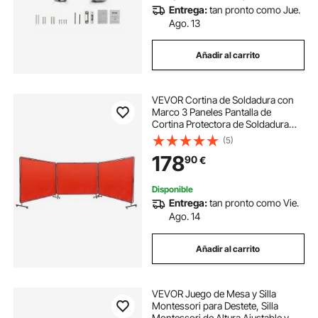
Entrega:
tan pronto como Jue.
Ago. 13
Añadir al carrito
VEVOR Cortina de Soldadura con
Marco 3 Paneles Pantalla de
Cortina Protectora de Soldadura
1,8x2,4 m de Vinilo Ignífugo sobre
(5)
12 Ruedas Giratorias (6 con
178
90
€
Bloqueo) Mobile Pro para Industria,
Rojo
Disponible
Entrega:
tan pronto como Vie.
Ago. 14
Añadir al carrito
VEVOR Juego de Mesa y Silla
Montessori para Destete, Silla
Montessori de Altura Ajustable y