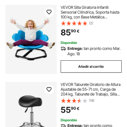
VEVOR Silla Giratoria Infantil
Sensorial Cilíndrica, Soporta hasta
100 kg, con Base Metálica
Antideslizante, Favorece la
(2)
Coordinación, el Equilibrio y la
85
90
€
Concentración, Azul, 62 x 62 x 47
cm
Disponible
Entrega:
tan pronto como Mar.
Ago. 18
Añadir al carrito
VEVOR Taburete Giratorio de Altura
Ajustable de 55-71 cm, Carga de
204 kg, Taburete de Trabajo, Silla
de Montar Giratoria Ergonómica de
(14)
Cuero de PU Engrosada para Salón
55
90
€
Spa Clínica de Masaje, Negro
Disponible
Entrega:
tan pronto como