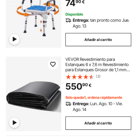
74
90
€
antideslizante para personas
mayores discapacitadas
lesionadas, capacidad de 400 libras
Disponible
Entrega:
tan pronto como Jue.
Ago. 13
Añadir al carrito
VEVOR Revestimiento para
Estanques 6 x 7,6 m Revestimiento
para Estanques Grosor de 1,1 mm
Capa Plegable Base de EPDM Fácil
(3)
de Cortar para Estanques de Peces,
550
90
€
Juegos Acuáticos, Cascadas,
Fuentes
Solo queda1, ordena rápidamente
Entrega:
Lun. Ago. 10 - Vie.
Ago. 14
Añadir al carrito