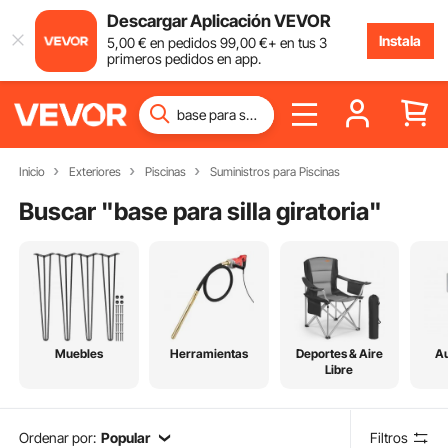
Descargar Aplicación VEVOR
Instala
5
,00
€
en pedidos
99
,00
€
+ en tus 3
primeros pedidos en app.
Inicio
Exteriores
Piscinas
Suministros para Piscinas
Buscar "
base para silla giratoria
"
Muebles
Herramientas
Deportes & Aire
Au
Libre
Ordenar por:
Popular
Filtros