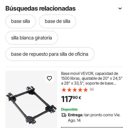
Búsquedas relacionadas
base silla
base de silla
silla blanca giratoria
base de repuesto para silla de oficina
base para silla de oficina
Base móvil VEVOR, capacidad de
1500 libras, ajustable de 20" x 24,5"
a 28" x 33,5", soporte de base
repuesto base silla oficina
móvil universal resistente con 4
(6)
ruedas giratorias, para equipos de
117
90
€
carpintería, sierras de cinta,
herramientas eléctricas, máquinas
base silla de oficina
base silla oficina
Disponible
Entrega:
tan pronto como Vie.
silla yoga
silla de yoga inversion
Ago. 14