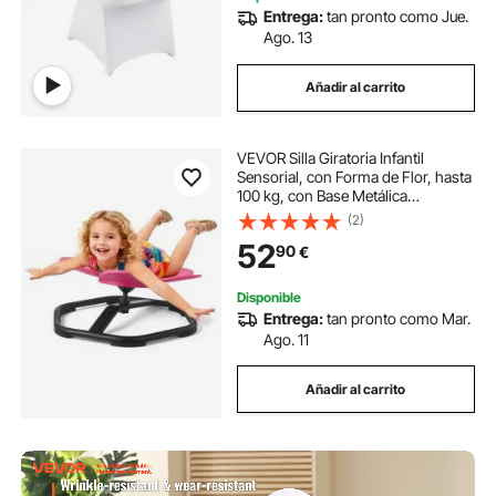
Entrega:
tan pronto como Jue.
Ago. 13
Añadir al carrito
VEVOR Silla Giratoria Infantil
Sensorial, con Forma de Flor, hasta
100 kg, con Base Metálica
Antideslizante, Favorece la
(2)
Coordinación, el Equilibrio y la
52
90
€
Concentración, Rosa, 62 x 62 x
25,5 cm
Disponible
Entrega:
tan pronto como Mar.
Ago. 11
Añadir al carrito