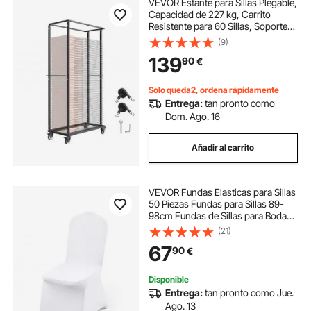
VEVOR Estante para Sillas Plegable,
Capacidad de 227 kg, Carrito
Resistente para 60 Sillas, Soporte
para Sillas de Metal con Ruedas
(9)
iratorias y Ruedas de Bloqueo para
139
90
€
Fiestas, Eventos, Negro Mate
Solo queda2, ordena rápidamente
Entrega:
tan pronto como
Dom. Ago. 16
Añadir al carrito
VEVOR Fundas Elasticas para Sillas
50 Piezas Fundas para Sillas 89-
98cm Fundas de Sillas para Bodas
Evento Decoración para
(21)
Decoración de Boda
67
90
€
Disponible
Entrega:
tan pronto como Jue.
Ago. 13