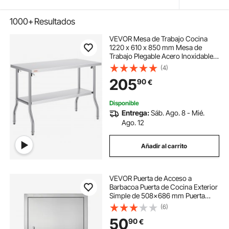
1000+
Resultados
VEVOR Mesa de Trabajo Cocina
1220 x 610 x 850 mm Mesa de
Trabajo Plegable Acero Inoxidable
con Estante Extraíble 350 kg Carga
(4)
Mesa Acero Inoxidable con Pies
205
90
€
Ajustables para Camping Cocina
Comercial
Disponible
Entrega:
Sáb. Ago. 8 - Mié.
Ago. 12
Añadir al carrito
VEVOR Puerta de Acceso a
Barbacoa Puerta de Cocina Exterior
Simple de 508x686 mm Puerta
Empotrada de Acero Inoxidable con
(6)
Manija Empotrada para Isla de
50
90
€
Barbacoa, Estación de Parrilla,