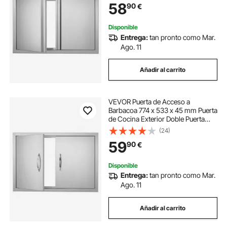
58
90
€
Estación de Parrilla, Armario
Exterior
Disponible
Entrega:
tan pronto como Mar.
Ago. 11
Añadir al carrito
VEVOR Puerta de Acceso a
Barbacoa 774 x 533 x 45 mm Puerta
de Cocina Exterior Doble Puerta
Empotrada de Acero Inoxidable con
(24)
Manija para Isla de Barbacoa,
59
90
€
Estación de Parrilla, Armario
Exterior
Disponible
Entrega:
tan pronto como Mar.
Ago. 11
Añadir al carrito