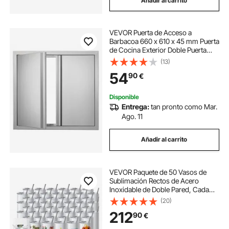
Añadir al carrito
VEVOR Puerta de Acceso a
Barbacoa 660 x 610 x 45 mm Puerta
de Cocina Exterior Doble Puerta
Empotrada de Acero Inoxidable con
(13)
Manija para Isla de Barbacoa,
54
90
€
Estación de Parrilla, Armario
Exterior
Disponible
Entrega:
tan pronto como Mar.
Ago. 11
Añadir al carrito
VEVOR Paquete de 50 Vasos de
Sublimación Rectos de Acero
Inoxidable de Doble Pared, Cada
591,5 ml, Vaso con Pajita, Tapa,
(20)
Cepillo, base, Envoltura Retráctil,
212
90
€
Caja de Regalo, para prensa de
calor