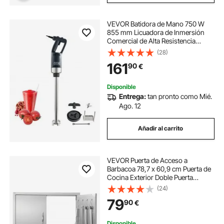
VEVOR Batidora de Mano 750 W
855 mm Licuadora de Inmersión
Comercial de Alta Resistencia
Velocidad Variable Hoja de Acero
(28)
Inoxidable Batidora Portátil Versátil
161
90
€
para Sopa Batido Puré Comida para
Bebés
Disponible
Entrega:
tan pronto como Mié.
Ago. 12
Añadir al carrito
VEVOR Puerta de Acceso a
Barbacoa 78,7 x 60,9 cm Puerta de
Cocina Exterior Doble Puerta
Empotrada de Acero Inoxidable con
(24)
Manija para Isla de Barbacoa,
79
90
€
Estación de Parrilla, Armario
Exterior
Disponible