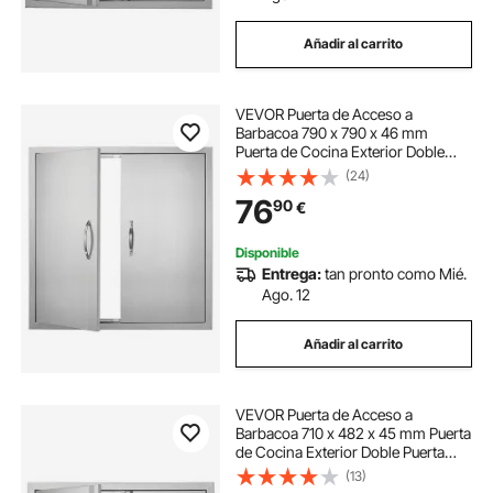
Añadir al carrito
VEVOR Puerta de Acceso a
Barbacoa 790 x 790 x 46 mm
Puerta de Cocina Exterior Doble
Puerta Empotrada de Acero
(24)
Inoxidable con Manija para Isla de
76
90
€
Barbacoa, Estación de Parrilla,
Armario Exterior
Disponible
Entrega:
tan pronto como Mié.
Ago. 12
Añadir al carrito
VEVOR Puerta de Acceso a
Barbacoa 710 x 482 x 45 mm Puerta
de Cocina Exterior Doble Puerta
Empotrada de Acero Inoxidable con
(13)
Manija para Isla de Barbacoa,