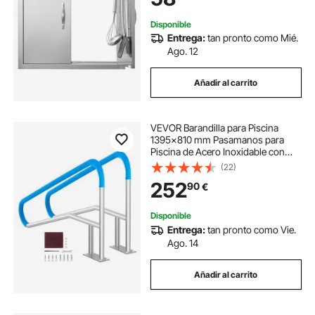
Exterior
Disponible
Entrega:
tan pronto como Mié.
Ago. 12
Añadir al carrito
VEVOR Barandilla para Piscina
1395x810 mm Pasamanos para
Piscina de Acero Inoxidable con
Placa Base 2 Piezas Barra de
(22)
Seguridad Antioxidante para
252
90
€
Piscinas, Interiores, Exteriores,
Terrazas, Spas
Disponible
Entrega:
tan pronto como Vie.
Ago. 14
Añadir al carrito