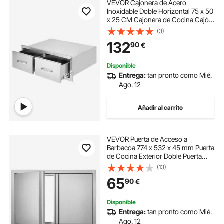
VEVOR Cajonera de Acero
Inoxidable Doble Horizontal 75 x 50
x 25 CM Cajonera de Cocina Cajón
para Barbacoa Cajonera para
(3)
Cocina Armario de Cajones Cajón
132
90
€
Barbacoa
Disponible
Entrega:
tan pronto como Mié.
Ago. 12
Añadir al carrito
VEVOR Puerta de Acceso a
Barbacoa 774 x 532 x 45 mm Puerta
de Cocina Exterior Doble Puerta
Empotrada de Acero Inoxidable con
(13)
Manija para Isla de Barbacoa,
65
90
€
Estación de Parrilla, Armario
Exterior
Disponible
Entrega:
tan pronto como Mié.
Ago. 12