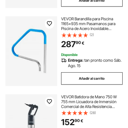
Añadir al carrito
VEVOR Barandilla para Piscina
1165x935 mm Pasamanos para
Piscina de Acero Inoxidable
Preconstruido Barra de Seguridad
(2)
Inoxidable con Accesorios para
287
90
€
Piscinas, Interiores, Exteriores,
Patios, Spas
Disponible
Entrega:
tan pronto como Sáb.
Ago. 15
Añadir al carrito
VEVOR Batidora de Mano 750 W
755 mm Licuadora de Inmersión
Comercial de Alta Resistencia
Velocidad Variable Hoja de Acero
(28)
Inoxidable Batidora Portátil Versátil
152
90
€
para Sopa Batido Puré Comida para
Bebés