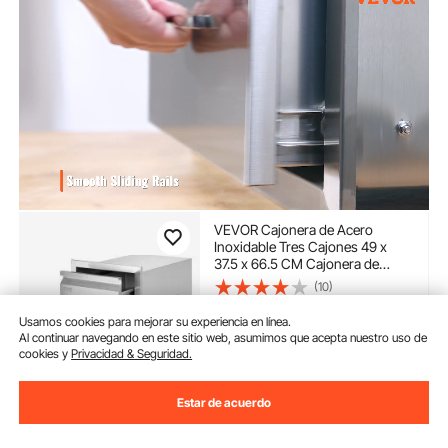
VEVOR Cajonera de Acero
Inoxidable Tres Cajones 49 x
37.5 x 66.5 CM Cajonera de
Cocina Cajón para Barbacoa
(10)
Cajonera para Cocina Armario
155
90
€
de Cajones Cajón Barbacoa
Usamos cookies para mejorar su experiencia en línea.
Al continuar navegando en este sitio web, asumimos que acepta nuestro uso de
cookies y
Privacidad & Seguridad.
Disponible
Entrega:
tan pronto como
Mié. Ago. 12
Estar de acuerdo
Añadir al carrito