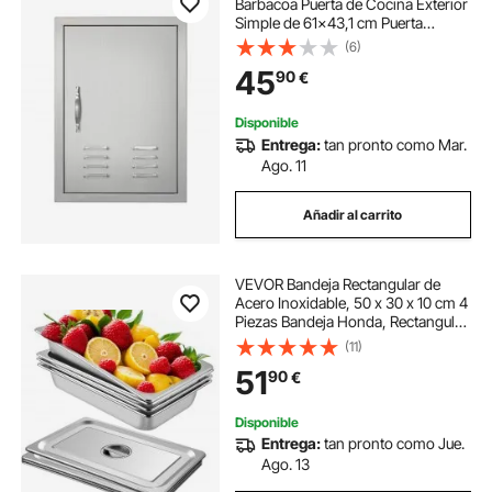
Barbacoa Puerta de Cocina Exterior
Simple de 61x43,1 cm Puerta
Empotrada de Acero Inoxidable con
(6)
Manija Empotrada para Isla de
45
90
€
Barbacoa, Estación de Parrilla,
Armario Exterior
Disponible
Entrega:
tan pronto como Mar.
Ago. 11
Añadir al carrito
VEVOR Bandeja Rectangular de
Acero Inoxidable, 50 x 30 x 10 cm 4
Piezas Bandeja Honda, Rectangular
para Servir, Bandeja Profunda
(11)
Bandeja de Acero Inoxidable,
51
90
€
Bandeja para Arroz al Vapor con
Tapas
Disponible
Entrega:
tan pronto como Jue.
Ago. 13