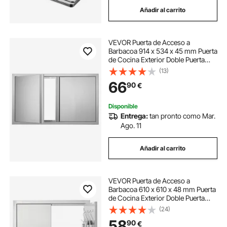
Añadir al carrito
VEVOR Puerta de Acceso a
Barbacoa 914 x 534 x 45 mm Puerta
de Cocina Exterior Doble Puerta
Empotrada de Acero Inoxidable con
(13)
Manija para Isla de Barbacoa,
66
90
€
Estación de Parrilla, Armario
Exterior
Disponible
Entrega:
tan pronto como Mar.
Ago. 11
Añadir al carrito
VEVOR Puerta de Acceso a
Barbacoa 610 x 610 x 48 mm Puerta
de Cocina Exterior Doble Puerta
Empotrada de Acero Inoxidable con
(24)
Manija para Isla de Barbacoa,
58
90
€
Estación de Parrilla, Armario