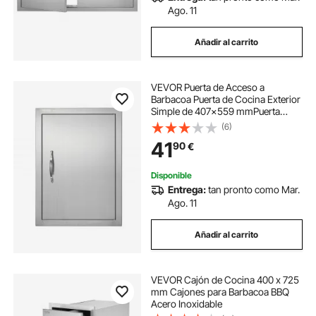
Ago. 11
Añadir al carrito
VEVOR Puerta de Acceso a
Barbacoa Puerta de Cocina Exterior
Simple de 407x559 mmPuerta
Empotrada de Acero Inoxidable con
(6)
Manija Empotrada para Isla de
41
90
€
Barbacoa, Estación de Parrilla,
Armario Exterior
Disponible
Entrega:
tan pronto como Mar.
Ago. 11
Añadir al carrito
VEVOR Cajón de Cocina 400 x 725
mm Cajones para Barbacoa BBQ
Acero Inoxidable