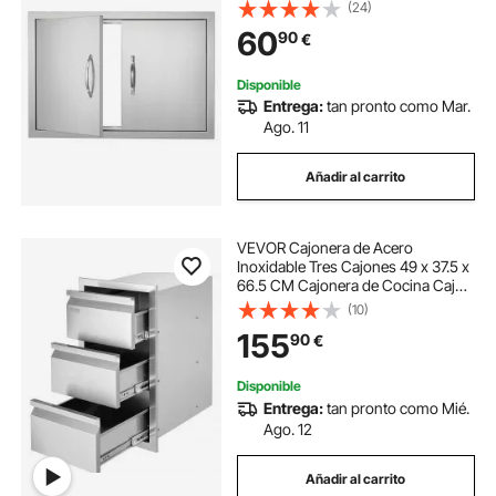
Empotrada de Acero Inoxidable con
(24)
Manija para Isla de Barbacoa,
puertas de armario de acero inoxidable
60
90
€
Estación de Parrilla, Armario
Exterior
Disponible
Entrega:
tan pronto como Mar.
Ago. 11
Añadir al carrito
VEVOR Cajonera de Acero
Inoxidable Tres Cajones 49 x 37.5 x
66.5 CM Cajonera de Cocina Cajón
para Barbacoa Cajonera para
(10)
Cocina Armario de Cajones Cajón
155
90
€
Barbacoa
Disponible
Entrega:
tan pronto como Mié.
Ago. 12
Añadir al carrito