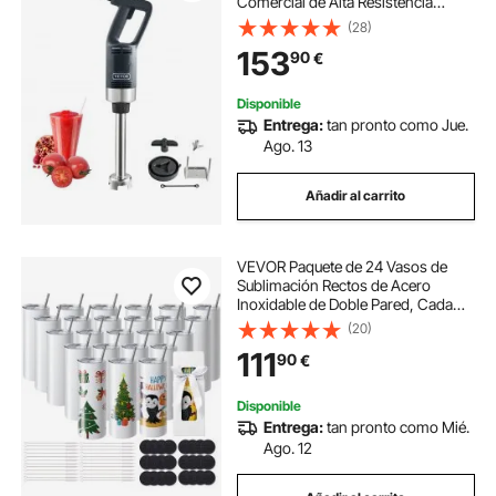
Comercial de Alta Resistencia
Velocidad Variable Hoja de Acero
(28)
Inoxidable Batidora Portátil Versátil
153
90
€
para Sopa Batido Puré Comida para
Bebés
Disponible
Entrega:
tan pronto como Jue.
Ago. 13
Añadir al carrito
VEVOR Paquete de 24 Vasos de
Sublimación Rectos de Acero
Inoxidable de Doble Pared, Cada
591,5 ml, Vaso con Pajita, Tapa,
(20)
Cepillo, base, Envoltura Retráctil,
111
90
€
Caja de Regalo, para prensa de
calor
Disponible
Entrega:
tan pronto como Mié.
Ago. 12