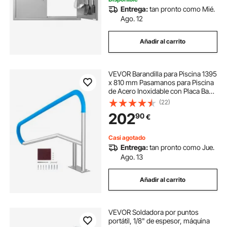
Entrega:
tan pronto como Mié.
Ago. 12
Añadir al carrito
VEVOR Barandilla para Piscina 1395
x 810 mm Pasamanos para Piscina
de Acero Inoxidable con Placa Base
Barra de Seguridad Inoxidable para
(22)
Piscinas, Interiores, Exteriores,
202
90
€
Terrazas, Spas
Casi agotado
Entrega:
tan pronto como Jue.
Ago. 13
Añadir al carrito
VEVOR Soldadora por puntos
portátil, 1/8" de espesor, máquina