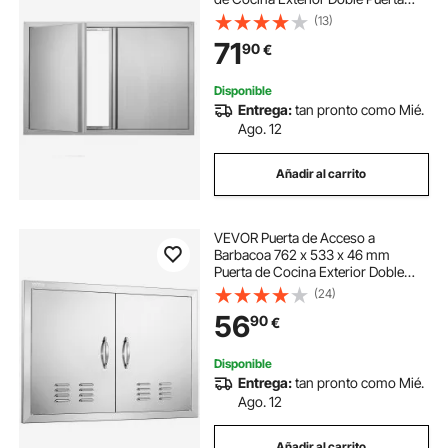
Empotrada de Acero Inoxidable con
(13)
Manija para Isla de Barbacoa,
71
90
€
Estación de Parrilla, Armario
Exterior
Disponible
Entrega:
tan pronto como Mié.
Ago. 12
Añadir al carrito
VEVOR Puerta de Acceso a
Barbacoa 762 x 533 x 46 mm
Puerta de Cocina Exterior Doble
Puerta Empotrada de Acero
(24)
Inoxidable con Manija para Isla de
56
90
€
Barbacoa, Estación de Parrilla,
Armario Exterior
Disponible
Entrega:
tan pronto como Mié.
Ago. 12
Añadir al carrito