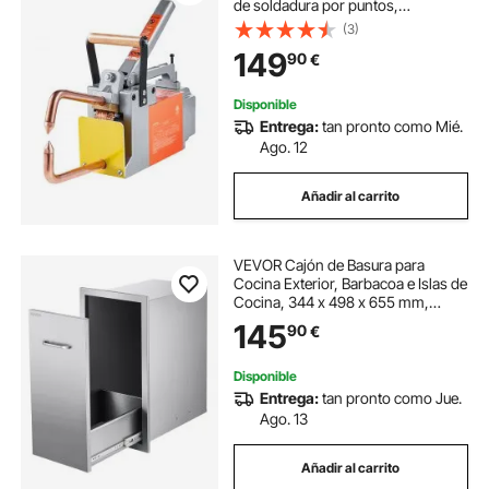
de soldadura por puntos,
capacidad de entrada de 8 kVA,
(3)
máquina de soldadura por puntos
149
90
€
para láminas de acero al carbono,
acero inoxidable
Disponible
Entrega:
tan pronto como Mié.
Ago. 12
Añadir al carrito
VEVOR Cajón de Basura para
Cocina Exterior, Barbacoa e Islas de
Cocina, 344 x 498 x 655 mm,
Almacenamiento Interior, de Acero
145
90
€
Inoxidable, para Bombonas de Gas
Propano, Carga Máxima 25 kg,
Plata
Disponible
Entrega:
tan pronto como Jue.
Ago. 13
Añadir al carrito