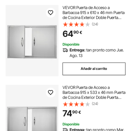
VEVOR Puerta de Acceso a
Barbacoa 915 x 610 x 46 mm Puerta
de Cocina Exterior Doble Puerta
Empotrada de Acero Inoxidable con
(24)
Manija para Isla de Barbacoa,
64
90
€
Estación de Parrilla, Armario
Exterior
Disponible
Entrega:
tan pronto como Jue.
Ago. 13
Añadir al carrito
VEVOR Puerta de Acceso a
Barbacoa 915 x 533 x 46 mm Puerta
de Cocina Exterior Doble Puerta
Empotrada de Acero Inoxidable con
(24)
Manija para Isla de Barbacoa,
74
90
€
Estación de Parrilla, Armario
Exterior
Disponible
Entrega:
tan pronto como Mar.