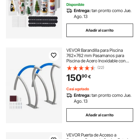
Disponible
Entrega:
tan pronto como Jue.
Ago. 13
Añadir al carrito
VEVOR Barandilla para Piscina
762x762 mm Pasamanos para
Piscina de Acero Inoxidable con
Placa Base 2 Piezas Barra de
(22)
Seguridad Antioxidante para
150
90
€
Piscinas, Interiores, Exteriores,
Terrazas, Spas
Casi agotado
Entrega:
tan pronto como Jue.
Ago. 13
Añadir al carrito
VEVOR Puerta de Acceso a