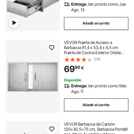
Entrega:
tan pronto como Jue.
Ago. 13
Añadir al carrito
VEVOR Puerta de Acceso a
Barbacoa 91,4 x 53,4 x 4,5 cm
Puerta de Cocina Exterior Doble
Puerta Empotrada de Acero
(24)
Inoxidable con Manija para Isla de
69
90
€
Barbacoa, Estación de Parrilla,
Armario Exterior
Disponible
Entrega:
tan pronto como Mar.
Ago. 11
Añadir al carrito
VEVOR Barbacoa de Carbón
120x30,5x75 cm, Barbacoa Portátil