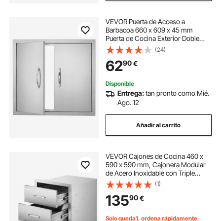
VEVOR Puerta de Acceso a
Barbacoa 660 x 609 x 45 mm
Puerta de Cocina Exterior Doble
Puerta Empotrada de Acero
(24)
Inoxidable con Manija para Isla de
62
90
€
Barbacoa, Estación de Parrilla,
Armario Exterior
Disponible
Entrega:
tan pronto como Mié.
Ago. 12
Añadir al carrito
VEVOR Cajones de Cocina 460 x
590 x 590 mm, Cajonera Modular
de Acero Inoxidable con Triple
Acceso y Asas, Cajón para Isla de
(1)
Barbacoa, Ideal para Cocina
135
90
€
Exterior, Parrilla de Patio, Camping
Solo queda1, ordena rápidamente