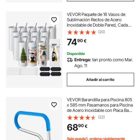
VEVOR Paquete de 16 Vasos de
Sublimación Rectos de Acero
Inoxidable de Doble Pared, Cada
591,5 ml, Vaso con Pajita, Tapa,
(20)
Cepillo, base, Envoltura Retráctil,
74
90
€
Caja de Regalo, para prensa de
calor
Disponible
Entrega:
tan pronto como Mar.
Ago. 11
Añadir al carrito
VEVOR Barandilla para Piscina 805
x 585 mm Pasamanos para Piscina
de Acero Inoxidable con Placa Base
Barra de Seguridad Antioxidante
(22)
para Piscinas, Interiores,
68
90
€
Exteriores, Terrazas, Spas
Solo queda1, ordena rápidamente