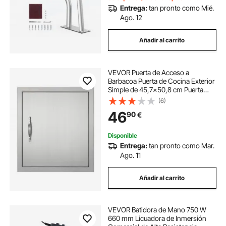
Entrega:
tan pronto como Mié.
Ago. 12
Añadir al carrito
VEVOR Puerta de Acceso a
Barbacoa Puerta de Cocina Exterior
Simple de 45,7x50,8 cm Puerta
Empotrada de Acero Inoxidable con
(6)
Manija Empotrada para Isla de
46
90
€
Barbacoa, Estación de Parrilla,
Armario Exteri
Disponible
Entrega:
tan pronto como Mar.
Ago. 11
Añadir al carrito
VEVOR Batidora de Mano 750 W
660 mm Licuadora de Inmersión