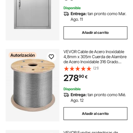
Armario Exterior
Disponible
Entrega:
tan pronto como Mar.
Ago. 11
Añadir al carrito
VEVOR Cable de Acero Inoxidable
Autorización
4,8mm x 305m Cuerda de Alambre
de Acero Inoxidable 316 Grado
Marino para barandillas
(21)
balaustradas, Cadenas de Luces
278
90
€
Colgantes, Vallas de Porche,
balaustres de Bricolaje
Disponible
Entrega:
tan pronto como Mié.
Ago. 12
Añadir al carrito
VEVOR Fundas protectoras de