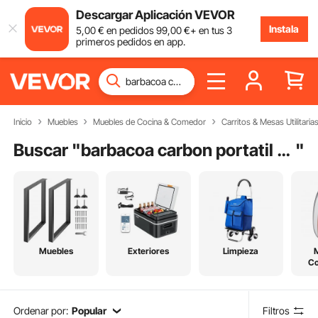
Descargar Aplicación VEVOR
Instala
5
,00
€
en pedidos
99
,00
€
+ en tus 3
primeros pedidos en app.
Inicio
Muebles
Muebles de Cocina & Comedor
Carritos & Mesas Utilitaria
Buscar "
barbacoa carbon portatil acero inoxidable
"
Muebles
Exteriores
Limpieza
C
Ordenar por:
Popular
Filtros