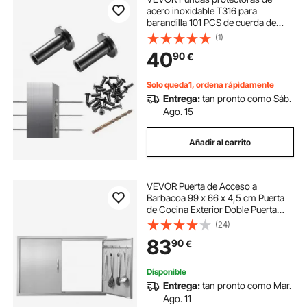
acero inoxidable T316 para
barandilla 101 PCS de cuerda de
alambre de 1/8" T316 de grado
(1)
marino con broca, fácil instalación
40
90
€
para barandilla de bricolaje,
barandilla, plata
Solo queda1, ordena rápidamente
Entrega:
tan pronto como Sáb.
Ago. 15
Añadir al carrito
VEVOR Puerta de Acceso a
Barbacoa 99 x 66 x 4,5 cm Puerta
de Cocina Exterior Doble Puerta
Empotrada de Acero Inoxidable con
(24)
Manija para Isla de Barbacoa,
83
90
€
Estación de Parrilla, Armario
Exterior
Disponible
Entrega:
tan pronto como Mar.
Ago. 11