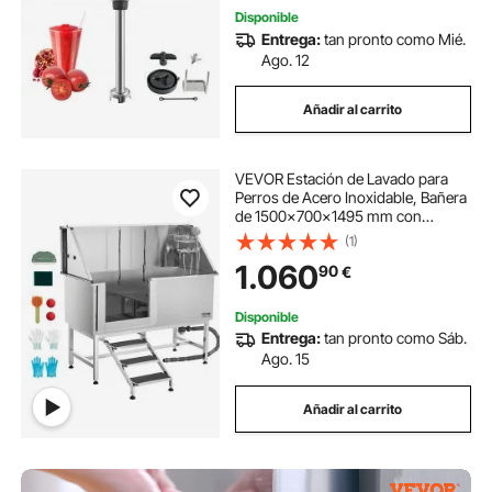
Disponible
Entrega:
tan pronto como Mié.
Ago. 12
Añadir al carrito
VEVOR Estación de Lavado para
Perros de Acero Inoxidable, Bañera
de 1500x700x1495 mm con
Escalera, Filtro de Agua de
(1)
Polietileno, Grifo, Ducha y Jabonera
1.060
90
€
para Varias Mascotas, Puerta
Izquierda
Disponible
Entrega:
tan pronto como Sáb.
Ago. 15
Añadir al carrito