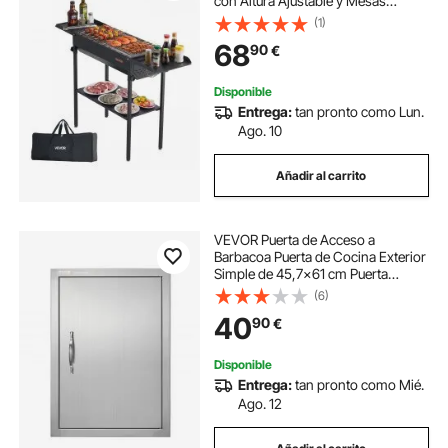
con Altura Ajustable y Mesas
Laterales Plegables, Parrilla de
(1)
Acero con Recubrimiento en Polvo
68
90
€
de Alta Temperatura para Camping,
Exterior
Disponible
Entrega:
tan pronto como Lun.
Ago. 10
Añadir al carrito
VEVOR Puerta de Acceso a
Barbacoa Puerta de Cocina Exterior
Simple de 45,7x61 cm Puerta
Empotrada de Acero Inoxidable con
(6)
Manija Empotrada para Isla de
40
90
€
Barbacoa, Estación de Parrilla,
Armario Exterior
Disponible
Entrega:
tan pronto como Mié.
Ago. 12