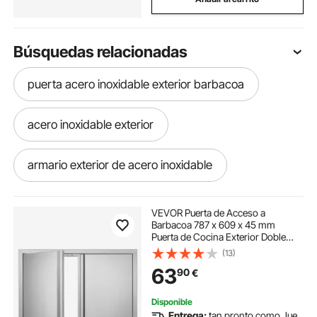
Búsquedas relacionadas
puerta acero inoxidable exterior barbacoa
acero inoxidable exterior
armario exterior de acero inoxidable
como limpiar cocinas de acero inoxidable
VEVOR Puerta de Acceso a
Barbacoa 787 x 609 x 45 mm
Puerta de Cocina Exterior Doble
limpiar acero inoxidable cocina
Puerta Empotrada de Acero
(13)
Inoxidable con Manija para Isla de
63
90
€
Barbacoa, Estación de Parrilla,
Armario Exterior
como limpiar acero inoxidable en la cocina
Disponible
Entrega:
tan pronto como Jue.