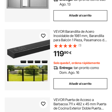
isla de acero inoxidable para cocina
Ago. 13
Añadir al carrito
antisalpicaduras cocina acero inoxidable
VEVOR Barandilla de Acero
tiradores cocina acero inoxidable
Inoxidable de 1981 mm, Barandilla
para Balcón 1 Pieza, Pasamanos de
Porche Robusto con Tapa,
(1)
parrilla plana de acero inoxidable de 81
Revestimiento Negro Mate para Kit
119
90
€
de Balaustre de Cable, Interior y
Exterior
cajonera cocina de acero inoxidable
Solo queda1, ordena rápidamente
Entrega:
tan pronto como
Dom. Ago. 16
cajonera para cocina acero inoxidable
Añadir al carrito
mesas acero inoxidable cocina
VEVOR Puerta de Acceso a
armario de acero inoxidable
Barbacoa 711 x 482 x 45 mm Puerta
de Cocina Exterior Doble Puerta