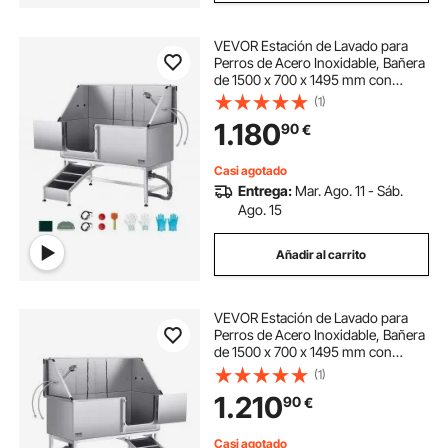
VEVOR Estación de Lavado para
Perros de Acero Inoxidable, Bañera
de 1500 x 700 x 1495 mm con
Rampa, Filtro de Agua de
(1)
Polietileno, Grifo, Ducha y Jabonera
1.180
90
€
para Varias Mascotas, Puerta
Izquierda
Casi agotado
Entrega:
Mar. Ago. 11 - Sáb.
Ago. 15
Añadir al carrito
VEVOR Estación de Lavado para
Perros de Acero Inoxidable, Bañera
de 1500 x 700 x 1495 mm con
Rampa, Filtro de Agua de
(1)
Polietileno, Grifo, Ducha y Jabonera
1.210
90
€
para Varias Mascotas, Puerta
Derecha
Casi agotado