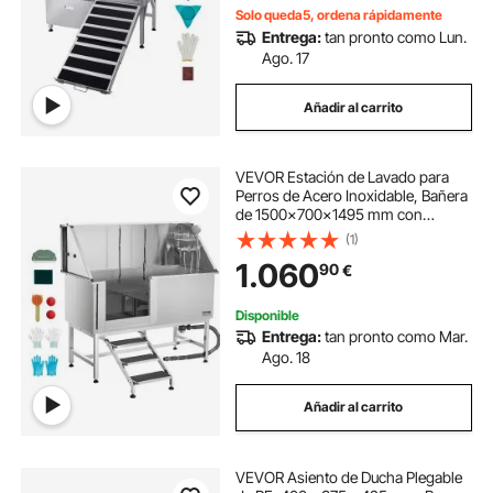
Solo queda5, ordena rápidamente
Entrega:
tan pronto como Lun.
Ago. 17
Añadir al carrito
VEVOR Estación de Lavado para
Perros de Acero Inoxidable, Bañera
de 1500x700x1495 mm con
Escalera, Filtro de Agua de
(1)
Polietileno, Grifo, Ducha y Jabonera
1.060
90
€
para Varias Mascotas, Puerta
Izquierda
Disponible
Entrega:
tan pronto como Mar.
Ago. 18
Añadir al carrito
VEVOR Asiento de Ducha Plegable