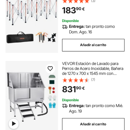
(3)
Incluido), Capacidad de Peso de
183
90
€
2724 kg para Garaje, Taller y
Exterior
Disponible
Entrega:
tan pronto como
Dom. Ago. 16
Añadir al carrito
VEVOR Estación de Lavado para
Perros de Acero Inoxidable, Bañera
de 1270 x 700 x 1545 mm con
Escalera, Filtro de Agua de
(7)
Polietileno, Grifo, Ducha y Jabonera
831
90
€
para Varias Mascotas, Puerta
Izquierda
Disponible
Entrega:
tan pronto como Mié.
Ago. 19
Añadir al carrito