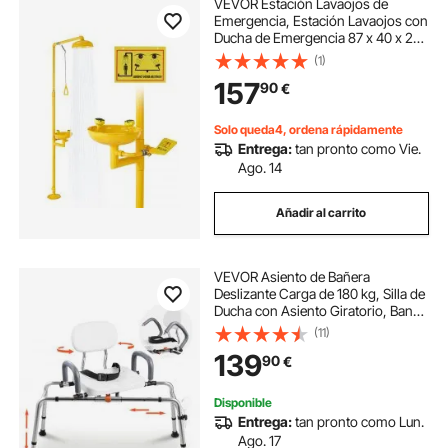
VEVOR Estación Lavaojos de
Emergencia, Estación Lavaojos con
Ducha de Emergencia 87 x 40 x 233
cm Diámetro del Lavabo para
(1)
Lavado de Ojos de 27 cm para
157
90
€
Escuelas, Laboratorios y Fábricas,
Amarillo
Solo queda4, ordena rápidamente
Entrega:
tan pronto como Vie.
Ago. 14
Añadir al carrito
VEVOR Asiento de Bañera
Deslizante Carga de 180 kg, Silla de
Ducha con Asiento Giratorio, Banco
de Transferencia de Bañera con
(11)
Brazos y Respaldo, Altura y Ancho
139
90
€
Ajustables, para Personas Mayores
Disponible
Entrega:
tan pronto como Lun.
Ago. 17