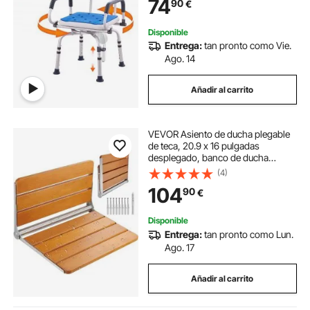
74
90
€
antideslizante para personas
mayores discapacitadas
lesionadas, capacidad de 400 libras
Disponible
Entrega:
tan pronto como Vie.
Ago. 14
Añadir al carrito
VEVOR Asiento de ducha plegable
de teca, 20.9 x 16 pulgadas
desplegado, banco de ducha
plegable montado en la pared con
(4)
capacidad de carga de 500 libras,
104
90
€
silla de ducha plegable para el
cuidado del hogar que ahorra
espacio, para personas mayores,
Disponible
mujeres embarazadas y niños
Entrega:
tan pronto como Lun.
Ago. 17
Añadir al carrito