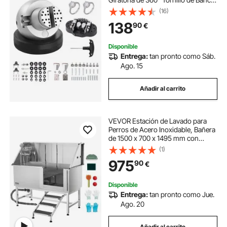
Mandíbula Ajustable con 69
(16)
Accesorios, Herramienta de Ajuste
138
90
€
de Grabado para Joyería de
Precisión
Disponible
Entrega:
tan pronto como Sáb.
Ago. 15
Añadir al carrito
VEVOR Estación de Lavado para
Perros de Acero Inoxidable, Bañera
de 1500 x 700 x 1495 mm con
Escalera, Filtro de Agua de
(1)
Polietileno, Grifo, Ducha y Jabonera
975
90
€
para Varias Mascotas, Puerta
Derecha
Disponible
Entrega:
tan pronto como Jue.
Ago. 20
Añadir al carrito