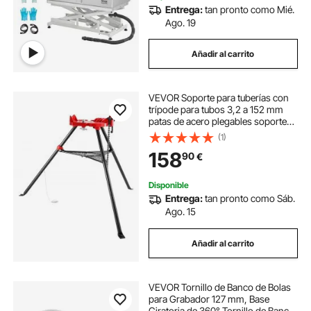
Entrega:
tan pronto como Mié.
Ago. 19
Añadir al carrito
VEVOR Soporte para tuberías con
trípode para tubos 3,2 a 152 mm
patas de acero plegables soportes
para tubos con bandeja tornillo de
(1)
banco con cadena para una
158
90
€
variedad de materiales de tuberías
Disponible
Entrega:
tan pronto como Sáb.
Ago. 15
Añadir al carrito
VEVOR Tornillo de Banco de Bolas
para Grabador 127 mm, Base
Giratoria de 360° Tornillo de Banco,