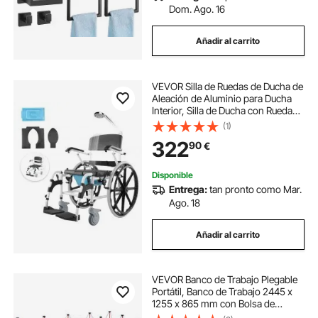
Dom. Ago. 16
Añadir al carrito
VEVOR Silla de Ruedas de Ducha de
Aleación de Aluminio para Ducha
Interior, Silla de Ducha con Ruedas
Ajustable con Freno para Adultos
(1)
Discapacitados, Carga de 136 kg,
322
90
€
1015 x 620 x 920 mm, Negro
Disponible
Entrega:
tan pronto como Mar.
Ago. 18
Añadir al carrito
VEVOR Banco de Trabajo Plegable
Portátil, Banco de Trabajo 2445 x
1255 x 865 mm con Bolsa de
Almacenamiento (Tablero no