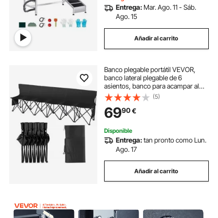
Entrega:
Mar. Ago. 11 - Sáb.
Ago. 15
Añadir al carrito
Banco plegable portátil VEVOR,
banco lateral plegable de 6
asientos, banco para acampar al
aire libre con bolsa de transporte y
(5)
respaldo, banco lateral para
69
90
€
deportes de equipo para fútbol,
pesca, asiento instantáneo sin
ensamblaje, negro
Disponible
Entrega:
tan pronto como Lun.
Ago. 17
Añadir al carrito