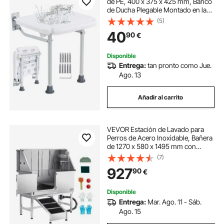
de PE, 400 x 375 x 425 mm, Banco
de Ducha Plegable Montado en la
Pared con Capacidad de Carga de
(5)
226,8 kg, para Personas Mayores,
40
90
€
Mujeres Embarazadas, Niños y
Adultos
Disponible
Entrega:
tan pronto como Jue.
Ago. 13
Añadir al carrito
VEVOR Estación de Lavado para
Perros de Acero Inoxidable, Bañera
de 1270 x 580 x 1495 mm con
Rampa, Filtro de Agua de
(7)
Polietileno, Grifo, Ducha y Jabonera
927
90
€
para Varias Mascotas, Puerta
Izquierda
Disponible
Entrega:
Mar. Ago. 11 - Sáb.
Ago. 15