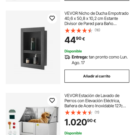
VEVOR Nicho de Ducha Empotrado
40,6 x 50,8 x 10,2 cm Estante
Divisor de Pared para Baño
Organizador para Jabón y
(16)
Champú, Esquinas Cuadradas
44
90
€
Diseño Impermeable y Sellado para
Ducha de Baño, Negro
Disponible
Entrega:
tan pronto como Lun.
Ago. 17
Añadir al carrito
VEVOR Estación de Lavado de
Perros con Elevación Eléctrica,
Bañera de Acero Inoxidable 127cm
con Filtro de Agua de Polietileno,
(11)
Grifo y Cabezal de Ducha,
1.020
90
€
Fregadero para Mascotas, Puerta
Izquierda
Disponible