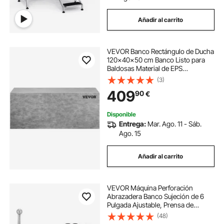
Añadir al carrito
VEVOR Banco Rectángulo de Ducha
120x40x50 cm Banco Listo para
Baldosas Material de EPS
Compuesto Asiento de Banco de
(3)
Ducha Listo para Azulejos Carga de
409
90
€
200 kg Membrana Impermeable
para Cuarto de Baño
Disponible
Entrega:
Mar. Ago. 11 - Sáb.
Ago. 15
Añadir al carrito
VEVOR Máquina Perforación
Abrazadera Banco Sujeción de 6
Pulgada Ajustable, Prensa de
Sujeción de Mesa de Precisión de
(48)
160 mm, Herramienta de Banco de