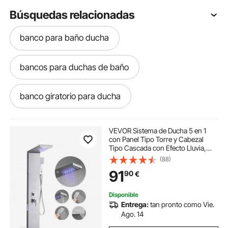
Búsquedas relacionadas
banco para baño ducha
bancos para duchas de baño
banco giratorio para ducha
banca de madera para ducha
VEVOR Sistema de Ducha 5 en 1
con Panel Tipo Torre y Cabezal
Tipo Cascada con Efecto Lluvia,
banco ducha madera
LED, Columna de Ducha de Acero
(88)
Inoxidable Cepillado, Grifo 5
91
90
€
Funciones, con Caño de Mano y de
Bañera
bancos de madera para duchas
Disponible
Entrega:
tan pronto como Vie.
banco para la ducha de madera
Ago. 14