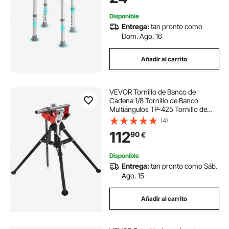
Embarazadas, Baño
Disponible
Entrega:
tan pronto como
Dom. Ago. 16
Añadir al carrito
VEVOR Tornillo de Banco de
Cadena 1/8 Tornillo de Banco
Multiángulos TP-425 Tornillo de
Banco de Cadena de Escritorio 30 x
(4)
120 cm Tornillo De Banco Con
112
90
€
Abrazadera de Mesa Portátil Acero
Disponible
Entrega:
tan pronto como Sáb.
Ago. 15
Añadir al carrito