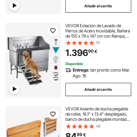
Añadir al carrito
VEVOR Estación de Lavado de
Perros de Acero Inoxidable, Bañera
de 155 x 79 x 147 cm con Rampa,
Filtro de Agua, Grifo, Ducha y
(1)
Correa para Mascotas Grandes,
1.396
90
€
Medianas y Pequeñas, Puerta
Izquierda
Disponible
Entrega:
tan pronto como Mar.
Ago. 18
Añadir al carrito
VEVOR Asiento de ducha plegable
de roble, 16.1" x 13.4" desplegado,
banco de ducha plegable montado
en la pared con capacidad de carga
(4)
de 440 libras, silla de ducha
84
99
€
plegable para el cuidado del hogar