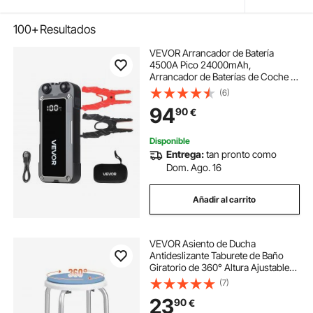
100+
Resultados
VEVOR Arrancador de Batería
4500A Pico 24000mAh,
Arrancador de Baterías de Coche 12
V, Gasolina 10L, Diésel 8L, Banco de
(6)
Energía Portátil USB, Linterna 3
94
90
€
Modos, 12 Protecciones para Moto
Camión Barco
Disponible
Entrega:
tan pronto como
Dom. Ago. 16
Añadir al carrito
VEVOR Asiento de Ducha
Antideslizante Taburete de Baño
Giratorio de 360° Altura Ajustable
360-485mm 136,1kg Silla de Ducha
(7)
de Aluminio Ayuda para Ducha para
23
90
€
Personas Mayores, Mujeres