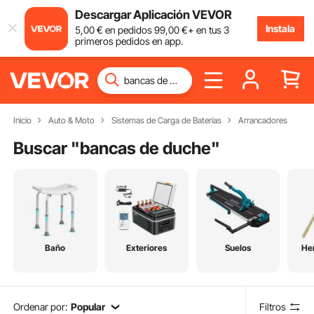
Descargar Aplicación VEVOR
Instala
5
,00
€
en pedidos
99
,00
€
+ en tus 3
primeros pedidos en app.
Inicio
Auto & Moto
Sistemas de Carga de Baterías
Arrancadores
Buscar "
bancas de duche
"
Baño
Exteriores
Suelos
He
Ordenar por:
Popular
Filtros