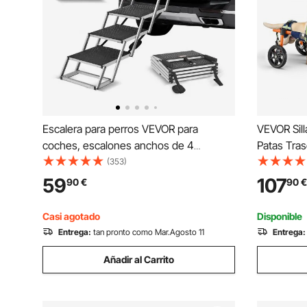
Escalera para perros VEVOR para
VEVOR Sill
coches, escalones anchos de 4
Patas Tras
escalones para perros, rampa plegable
Anchura y 
(353)
para perros con superficie
Carrito de
59
107
90
€
90
€
antideslizante, escalones portátiles para
Lesionado
mascotas de aluminio liviano para
21,77 kg 
Casi agotado
Disponible
coches, SUV y camiones, soporta hasta
Entrega:
tan pronto como Mar.Agosto 11
Entrega:
150 libras
Añadir al Carrito