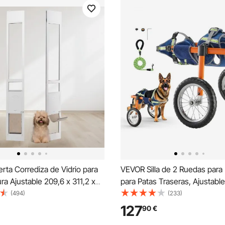
ta Corrediza de Vidrio para
VEVOR Silla de 2 Ruedas para
ura Ajustable 209,6 x 311,2 x
para Patas Traseras, Ajustable
 mm Puerta para Mascotas
Anchura y Longitud, con Rue
(494)
(233)
Templado con Estructura de
Amortiguadoras, Aleación Alum
127
90
€
olapa y Cerradura para Perros
Perros Lesionados o Discapac