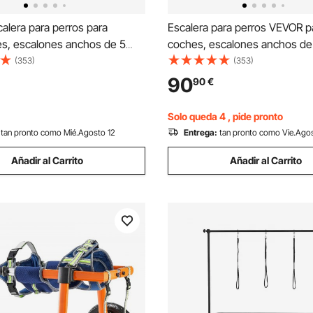
alera para perros para
Escalera para perros VEVOR p
es, escalones anchos de 5
coches, escalones anchos de
para perros, rampa plegable
escalones para perros, rampa
(353)
(353)
s para automóviles con
para perros con superficie
90
90
€
 antideslizante, escalones
antideslizante, escalones port
 para mascotas de aluminio
mascotas de aluminio liviano 
Solo queda 4 , pide pronto
ra automóviles, SUV y
coches, SUV y camiones, sop
tan pronto como Mié.Agosto 12
Entrega:
tan pronto como Vie.Ago
soporta hasta 150 libras
250 libras
Añadir al Carrito
Añadir al Carrito