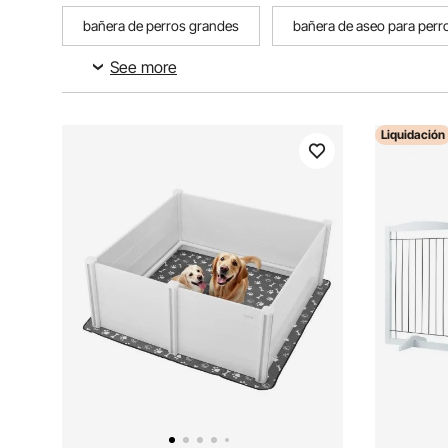
bañera de perros grandes
bañera de aseo para perr
See more
bañera peluqueria canina perros grandes
Liquidación