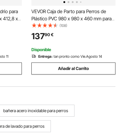
drio para
VEVOR Caja de Parto para Perros de
x 412,8 x
Plástico PVC 980 x 980 x 460 mm para
rros de
Perros Medianos con Puerta de Altura
(108)
ra de
Ajustable y Almohadilla Lavable para
137
90
€
ara Perros
Orina Ideal para Cachorros de Interior,
Blanco
Disponible
sto 11
Entrega:
tan pronto como Vie.Agosto 14
Añadir al Carrito
bañera acero inoxidable para perros
ra de lavado para perros