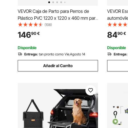
VEVOR Caja de Parto para Perros de
VEVOR Esc
Plástico PVC 1220 x 1220 x 460 mm para
automóvil
Perros Grandes con Puerta de Altura
escalones 
(108)
Ajustable y Almohadilla Lavable para
para perro
146
84
90
€
90
€
Orina Ideal para Cachorros de Interior,
superficie
Blanco
portátiles
Disponible
Disponible
liviano pa
Entrega:
tan pronto como Vie.Agosto 14
Entrega:
camiones, 
Añadir al Carrito