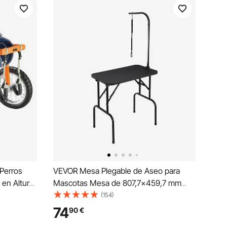
 Perros
VEVOR Mesa Plegable de Aseo para
 en Altura,
Mascotas Mesa de 807,7x459,7 mm
das
Mesa de Aseo para Perros Capacidad
(154)
inio, para
de Carga de 99,8 kg Mesa de
74
90
€
itados
Peluquería para Perros de Acero