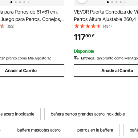
a para Perros de 61x61 cm,
VEVOR Puerta Corrediza de Vi
 Juego para Perros, Conejos,
Perros Altura Ajustable 260,4 
horros, con Valla para
1927-2049 mm Puerta para Pe
(153)
(494)
Pequeñas y Medianas, 8
Vidrio Templado con Estructu
117
90
€
 Malla Metálica Plegables
Bisagra, Solapa y Cerradura p
ng, Viaje
Medianos
Disponible
tan pronto como Mié.Agosto 12
Entrega:
tan pronto como Mar.Ago
Añadir al Carrito
Añadir al Carrito
s acero inoxidable
bañera perros grandes acero inoxidable
o
bañera mascotas acero
perros en la bañera
bañe