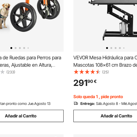
a de Ruedas para Perros para
VEVOR Mesa Hidráulica para 
eras, Ajustable en Altura,
Mascotas 108x61 cm Brazo d
Longitud, Marco Ligero,
para Perros Estación de Aseo
(233)
(25)
 Asistencia para Perros
Perros Altura Ajustable 56,2-
291
90
€
s Discapacitados de 15,88-
Mesa Antideslizante para Per
Tamaño M,
Máxima de 182 kg
Solo queda 1 , pide pronto
tan pronto como Jue.Agosto 13
Entrega:
Sáb.Agosto 8 - Mié.Agos
Añadir al Carrito
Añadir al Carrito