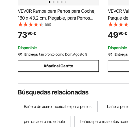
VEVOR Rampa para Perros para Coche,
VEVOR Vall
180 x 43,2 cm, Plegable, para Perros
Parque de
Medianos y Grandes de hasta 113 kg,
Gatos, Cac
(69)
con Superficie de Tela Oxford
Mascotas 
73
49
90
€
90
€
Antideslizante, Portátil, para Exteriores,
Paneles de
SUV y Camión
para Campi
Disponible
Disponible
Entrega:
tan pronto como Dom.Agosto 9
Entrega:
Añadir al Carrito
Búsquedas relacionadas
Bañera de acero inoxidable para perros
bañera perro
perros acero inoxidable
bañera para mascotas acer