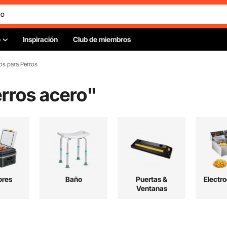
o
Inspiración
Club de miembros
os para Perros
rros acero
"
ores
Baño
Puertas &
Electr
Ventanas