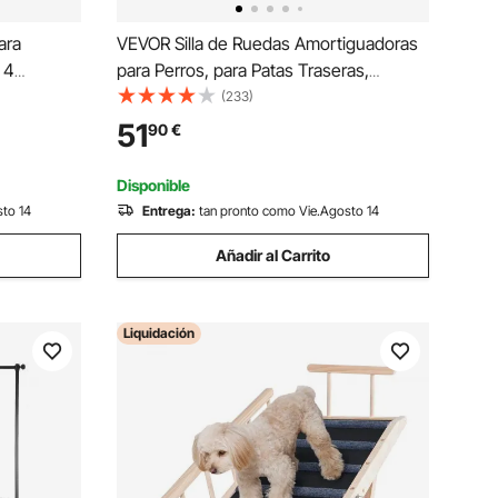
ara
VEVOR Silla de Ruedas Amortiguadoras
 4
para Perros, para Patas Traseras,
 plegable
Ajustable, Ayuda para Caminar para
(233)
Perros Discapacitados, Paralizados o
51
90
€
átiles para
Lesionados de hasta 15 kg, Talla M,
para
Negro y Azul
Disponible
orta hasta
sto 14
Entrega:
tan pronto como Vie.Agosto 14
Añadir al Carrito
Liquidación