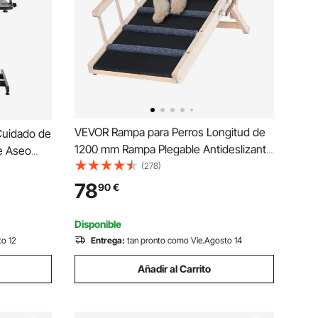
VEVOR Rampa para Perros Longitud de
Cuidado de
1200 mm Rampa Plegable Antideslizante
e Aseo
para Perros Pequeños/Grandes Altura
(278)
 para
Ajustable 6 Niveles 35-70 cm Adecuada
101 cm
78
90
€
para Cama, Sofá, Acceso al Coche,
ros Carga
Interior, Exterior
Disponible
to 12
Entrega:
tan pronto como Vie.Agosto 14
Añadir al Carrito