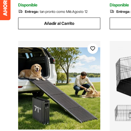
de Gran Tamaño
Pequeño
Disponible
Disponible
Entrega:
tan pronto como Mié.Agosto 12
Entrega:
Añadir al Carrito