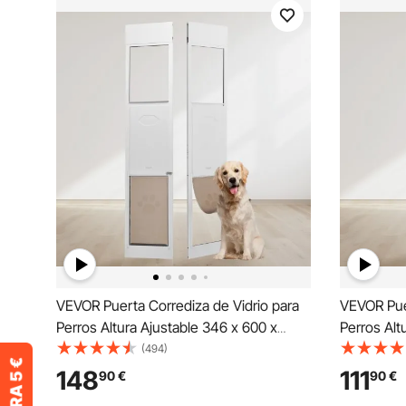
VEVOR Puerta Corrediza de Vidrio para
VEVOR Puer
Perros Altura Ajustable 346 x 600 x
Perros Alt
1927-2049 mm Puerta para Mascotas
1927-2049
(494)
de Vidrio Templado con Estructura de
de Vidrio 
148
111
90
€
90
€
Bisagra, Solapa y Cerradura para Perros
Bisagra, S