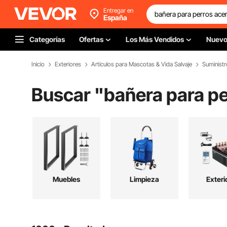
Entregar en
España
Categorías
Ofertas
Los Más Vendidos
Nuev
Inicio
Exteriores
Artículos para Mascotas & Vida Salvaje
Suministr
Buscar "
bañera para pe
Muebles
Limpieza
Exteri