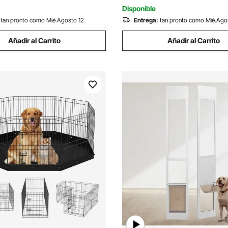
hasta 39 kg
Disponible
tan pronto como Mié.Agosto 12
Entrega:
tan pronto como Mié.Ago
Añadir al Carrito
Añadir al Carrito