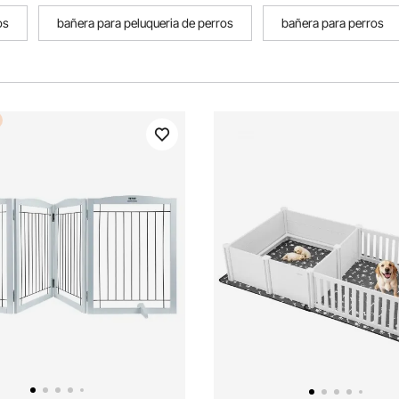
os
bañera para peluqueria de perros
bañera para perros