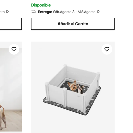
Inoxidable con 1 Pinza 1 Cuerda 1 Asa
Disponible
sto 12
Entrega:
Sáb.Agosto 8 - Mié.Agosto 12
Añadir al Carrito