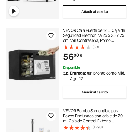
Añadir al carrito
VEVOR Caja Fuerte de 17 L, Caja de
Seguridad Electrónica 25 x 35 x 25
cm con Contraseña, Pomo
Giratorio, Ranura Frontal
(53)
Bloqueable y 2 Llaves, para
56
90
€
Efectivo, Joyas, Documentos y
Facturas, Negro
Disponible
Entrega:
tan pronto como Mié.
Ago. 12
Añadir al carrito
VEVOR Bomba Sumergible para
Pozos Profundos con cable de 20
m, Caja de Control Externa
Potencia de Entrada 910 W Caudal
(1,793)
de 100 L/min, Altura de Elevación de