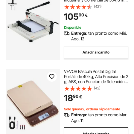
para Papel A4, Capacidad para 400
(421)
Hojas Cortadora de Papel Apilado
105
90
€
para Oficina, Escuela, Blanco
Disponible
Entrega:
tan pronto como Mié.
Ago. 12
Añadir al carrito
VEVOR Báscula Postal Digital
Portátil de 40 kg, Alta Precisión de 2
g, ABS, con Función de Retención
de Tara, Apagado Automático,
(42)
Calibración, Soporte Plegable, para
18
90
€
Envíos de Cartas y Paquetes
Solo queda2, ordena rápidamente
Entrega:
tan pronto como Mar.
Ago. 11
Añadir al carrito