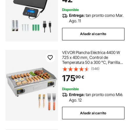
Carga
Disponible
Entrega:
tan pronto como Mar.
Ago. 11
Añadir al carrito
VEVOR Plancha Eléctrica 4400 W
725 x 400 mm, Control de
Temperatura 50 a 300 °C, Parrilla
de Encimera de Acero Inoxidable
(546)
con Superficie Plana, 4
175
90
€
Almohadillas para los Pies, para
Carne y Panqueques
Disponible
Entrega:
tan pronto como Mié.
Ago. 12
Añadir al carrito