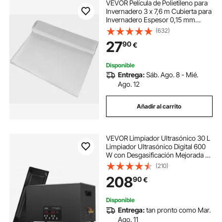
VEVOR Película de Polietileno para
Invernadero 3 x 7,6 m Cubierta para
Invernadero Espesor 0,15 mm
Plásticos para Invernaderos, para
(632)
Proyectos Industriales,
27
90
€
Residenciales, Agricultura,
Mampostería
Disponible
Entrega:
Sáb. Ago. 8 - Mié.
Ago. 12
Añadir al carrito
VEVOR Limpiador Ultrasónico 30 L
Limpiador Ultrasónico Digital 600
W con Desgasificación Mejorada y
Modo Suave Limpiador Ultrasónico
(210)
Industrial 40 kHz con Temporizador
208
90
€
y Calentador para Joyería
Disponible
Entrega:
tan pronto como Mar.
Ago. 11