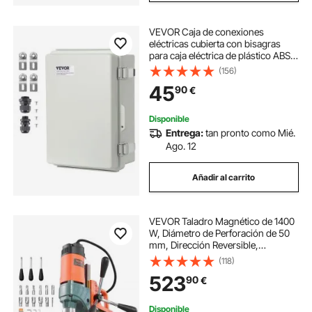
VEVOR Caja de conexiones
eléctricas cubierta con bisagras
para caja eléctrica de plástico ABS
430x330x180 mm pestillo de acero
(156)
inoxidable impermeable IP67 a
45
90
€
prueba de polvo para proyectos
eléctricos
Disponible
Entrega:
tan pronto como Mié.
Ago. 12
Añadir al carrito
VEVOR Taladro Magnético de 1400
W, Diámetro de Perforación de 50
mm, Dirección Reversible,
Velocidad de 0 a 850 RPM, Taladro
(118)
Magnético con 11 Brocas para
523
90
€
Bricolaje Industrial y Doméstico,
Naranja
Disponible