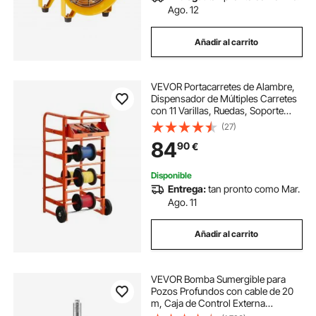
Ago. 12
Añadir al carrito
VEVOR Portacarretes de Alambre,
Dispensador de Múltiples Carretes
con 11 Varillas, Ruedas, Soporte
para Cables con Bandeja para
(27)
Guardar Cableado para Uso
84
90
€
Eléctrico, Industrial y Minorista
Disponible
Entrega:
tan pronto como Mar.
Ago. 11
Añadir al carrito
VEVOR Bomba Sumergible para
Pozos Profundos con cable de 20
m, Caja de Control Externa
Potencia de Entrada 750 W Caudal