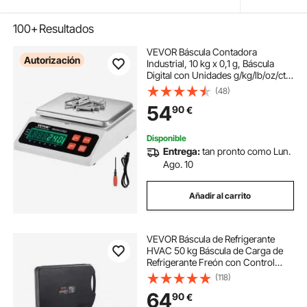
100+
Resultados
VEVOR Báscula Contadora
Autorización
Industrial, 10 kg x 0,1 g, Báscula
Digital con Unidades g/kg/lb/oz/ct,
Báscula Electrónica de Gramos,
(48)
Báscula Contadora con pantalla
54
90
€
LED para Joyas, Monedas, Piezas,
Cocina
Disponible
Entrega:
tan pronto como Lun.
Ago. 10
Añadir al carrito
VEVOR Báscula de Refrigerante
HVAC 50 kg Báscula de Carga de
Refrigerante Freón con Control
Remoto con Cable Báscula de Peso
(118)
de Recuperación Digital Electrónica
64
90
€
de Alta Precisión de 2 g con