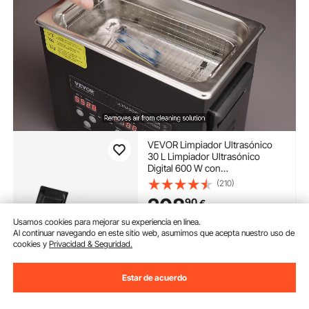
VEVOR Limpiador Ultrasónico
30 L Limpiador Ultrasónico
Digital 600 W con
Desgasificación Mejorada y
(210)
Modo Suave Limpiador
208
90
€
Ultrasónico Industrial 40 kHz
con Temporizador y Calentador
Usamos cookies para mejorar su experiencia en línea.
para Joyería
Disponible
Al continuar navegando en este sitio web, asumimos que acepta nuestro uso de
cookies y
Privacidad & Seguridad.
Entrega:
tan pronto como
Mar. Ago. 11
Estar de acuerdo
Añadir al carrito