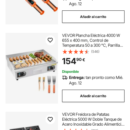
Ago. 12
Añadir al carrito
VEVOR Plancha Eléctrica 4000 W
655 x 400 mm, Control de
Temperatura 50 a 300 °C, Parrilla
de Encimera de Acero Inoxidable
(546)
con Superficie Plana, 4
154
90
€
Almohadillas para los Pies, para
Carne (Sin Enchufe)
Disponible
Entrega:
tan pronto como Mié.
Ago. 12
Añadir al carrito
VEVOR Freidora de Patatas
Eléctrica 5000 W Doble Tanque de
Acero Inoxidable Grado Alimenticio
con Control de Temperatura