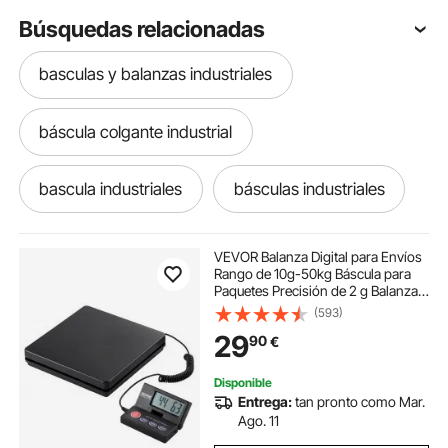
Búsquedas relacionadas
basculas y balanzas industriales
báscula colgante industrial
bascula industriales
básculas industriales
estructura industrial
VEVOR Balanza Digital para Envíos
Rango de 10g-50kg Báscula para
Paquetes Precisión de 2 g Balanza
estructuras industriales
grúa industrial
Postal Digital Pantalla LCD Plegable
(593)
de 90° para Equipajes Alimentada
29
90
€
por CA/CC Certificado FCC
transportadora industrial
Disponible
Entrega:
tan pronto como Mar.
aparador industrial grande
Ago. 11