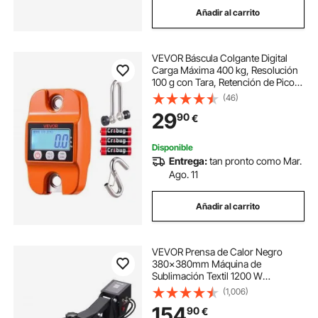
Añadir al carrito
transportadoras industriales
VEVOR Báscula Colgante Digital
etiqueta industrial
balanzas industriales
Carga Máxima 400 kg, Resolución
100 g con Tara, Retención de Pico
Datos, Pantalla LCD, Aluminio
(46)
balanza industrial
Fundido, Escala Digital de Grúa
29
90
€
Portátil para Pesca Almacén Taller
Granja
freidora industrial freidoras
Disponible
Entrega:
tan pronto como Mar.
Ago. 11
ventilador industrial para conductos
Añadir al carrito
VEVOR Prensa de Calor Negro
380x380mm Máquina de
Sublimación Textil 1200 W
Calentamiento Rápido Prensa de
(1,006)
Calor por Transferencia por
154
90
€
Sublimación Digital e Industrial para