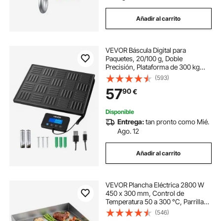
Añadir al carrito
VEVOR Báscula Digital para
Paquetes, 20/100 g, Doble
Precisión, Plataforma de 300 kg
con Función de Tara/Retención y
(593)
Pantalla LCD, para Paquetes, Envíos
57
90
€
y Equipaje, con Batería y Cable de
Carga
Disponible
Entrega:
tan pronto como Mié.
Ago. 12
Añadir al carrito
VEVOR Plancha Eléctrica 2800 W
450 x 300 mm, Control de
Temperatura 50 a 300 °C, Parrilla
de Encimera de Acero Inoxidable
(546)
con Superficie Plana, 4