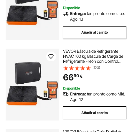
Estuche
Disponible
Entrega:
tan pronto como Jue.
Ago. 13
Añadir al carrito
VEVOR Báscula de Refrigerante
HVAC 100 kg Báscula de Carga de
Refrigerante Freón con Control
Remoto con Cable Báscula de Peso
(123)
de Recuperación Digital Electrónica
66
90
€
de Alta Precisión de 5 g con
Estuche
Disponible
Entrega:
tan pronto como Mié.
Ago. 12
Añadir al carrito
VEVOR Báscula de Grúa Digital de