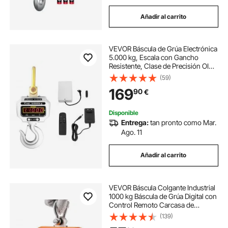
Añadir al carrito
VEVOR Báscula de Grúa Electrónica
5.000 kg, Escala con Gancho
Resistente, Clase de Precisión OIML
III, Rango de Temperatura -10 a 40
(59)
℃, Duración de la Batería Más de
169
90
€
60 Horas, 26,5 x 22 x 75 cm
Disponible
Entrega:
tan pronto como Mar.
Ago. 11
Añadir al carrito
VEVOR Báscula Colgante Industrial
1000 kg Báscula de Grúa Digital con
Control Remoto Carcasa de
Aluminio Fundido, Pantalla LED de
(139)
Alta Precisión para Granja, Caza,