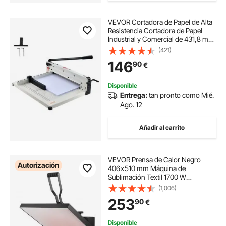
VEVOR Cortadora de Papel de Alta
Resistencia Cortadora de Papel
Industrial y Comercial de 431,8 mm
para Papel A3, Capacidad para 400
(421)
Hojas Cortadora de Papel Apilado
146
90
€
para Oficina, Escuela, Blanco
Disponible
Entrega:
tan pronto como Mié.
Ago. 12
Añadir al carrito
VEVOR Prensa de Calor Negro
Autorización
406x510 mm Máquina de
Sublimación Textil 1700 W
Calentamiento Rápido Prensa de
(1,006)
Calor por Transferencia por
253
90
€
Sublimación Digital e Industrial para
Camiseta, Bolso, Almohada
Disponible