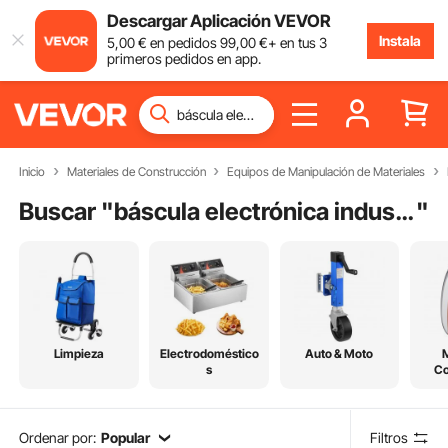
Descargar Aplicación VEVOR
Instala
5
,00
€
en pedidos
99
,00
€
+ en tus 3
primeros pedidos en app.
Inicio
Materiales de Construcción
Equipos de Manipulación de Materiales
Buscar "
báscula electrónica industrial
"
Limpieza
Electrodoméstico
Auto & Moto
s
C
Ordenar por:
Popular
Filtros