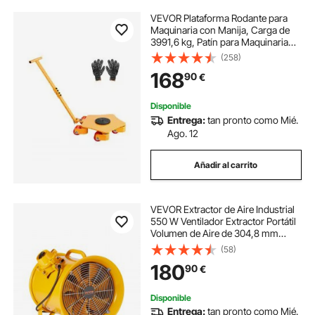
VEVOR Plataforma Rodante para
Maquinaria con Manija, Carga de
3991,6 kg, Patín para Maquinaria
con Tapa Giratoria de 360° y 5
(258)
Ruedas Giratorios, Equipo de
168
90
€
Movimiento Industrial para Taller,
Amarillo
Disponible
Entrega:
tan pronto como Mié.
Ago. 12
Añadir al carrito
VEVOR Extractor de Aire Industrial
550 W Ventilador Extractor Portátil
Volumen de Aire de 304,8 mm
4247 m3/h Cable de Alimentación
(58)
de 3 m Sin Toma de Carga
180
90
€
Ventilador Portátil para Aspirar
Polvo, Humo
Disponible
Entrega:
tan pronto como Mié.