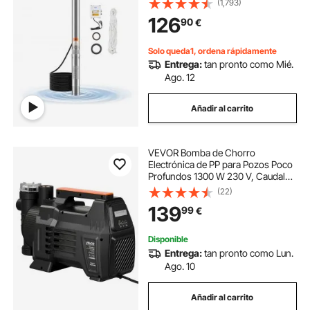
(1,793)
de 65 L/min, Altura de Elevación de
126
90
€
64 m para Riego Industrial y Uso
Doméstico
Solo queda1, ordena rápidamente
Entrega:
tan pronto como Mié.
Ago. 12
Añadir al carrito
VEVOR Bomba de Chorro
Electrónica de PP para Pozos Poco
Profundos 1300 W 230 V, Caudal
Máximo de 4800 L/h, Altura de
(22)
Succión de 8 m, Control
139
99
€
Electrónico Inteligente, para Riego
de Jardines, Césped
Disponible
Entrega:
tan pronto como Lun.
Ago. 10
Añadir al carrito