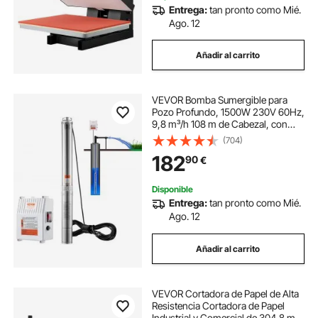
Entrega:
tan pronto como Mié.
Ago. 12
Añadir al carrito
VEVOR Bomba Sumergible para
Pozo Profundo, 1500W 230V 60Hz,
9,8 m³/h 108 m de Cabezal, con
Cable de 19,4 m y Caja de Control
(704)
Externa, Bombas de Agua de Acero
182
90
€
Inoxidable para Uso Industrial,
Riego y Doméstico, IP68 a Prueba
de Agua
Disponible
Entrega:
tan pronto como Mié.
Ago. 12
Añadir al carrito
VEVOR Cortadora de Papel de Alta
Resistencia Cortadora de Papel
Industrial y Comercial de 304,8 mm