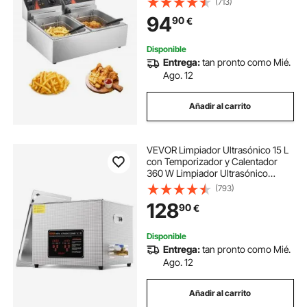
(713)
Ajustable Freidora de Doble Chip
94
90
€
Fácil de Limpiar con Cesta Doble y
Tapa
Disponible
Entrega:
tan pronto como Mié.
Ago. 12
Añadir al carrito
VEVOR Limpiador Ultrasónico 15 L
con Temporizador y Calentador
360 W Limpiador Ultrasónico
Digital 40 kHz con Cesta para Reloj
(793)
Gafas Soporte de Joyería Piezas
128
90
€
Industriales Herramientas Plata
Disponible
Entrega:
tan pronto como Mié.
Ago. 12
Añadir al carrito