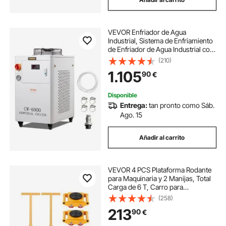
VEVOR Enfriador de Agua
Industrial, Sistema de Enfriamiento
de Enfriador de Agua Industrial con
Compresor Capacidad del Tanque
(210)
de Agua de 15 L, 65 L/min Tasa de
1.105
90
€
Flujo Máximo, Máquina de
Enfriamiento
Disponible
Entrega:
tan pronto como Sáb.
Ago. 15
Añadir al carrito
VEVOR 4 PCS Plataforma Rodante
para Maquinaria y 2 Manijas, Total
Carga de 6 T, Carro para
Maquinaria con Tapa Giratoria de
(258)
360° y 4 Ruedas Direccionales,
213
90
€
Equipo de Movimiento Industrial,
Amarillo