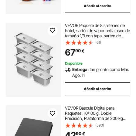
Añadir al carrito
VEVOR Paquete de 8 sartenes de
hotel, sartén de vapor antiatasco de
tamaño 1/3 con tapa, sartén de
mesa de vapor de acero inoxidable
(61)
de 0,8 mm de espesor, sartén de
67
90
€
mesa comercial de 6 pulgadas de
profundidad, sartén de
almacenamiento de alimentos para
Disponible
catering, para industrial y científico
Entrega:
tan pronto como Mar.
Ago. 11
Añadir al carrito
VEVOR Báscula Digital para
Paquetes, 10/100 g, Doble
Precisión, Plataforma de 200 kg
con Función de Tara/Retención y
(593)
Pantalla LCD, para Paquetes, Envíos
42
90
€
y Equipaje, con Batería y Cable de