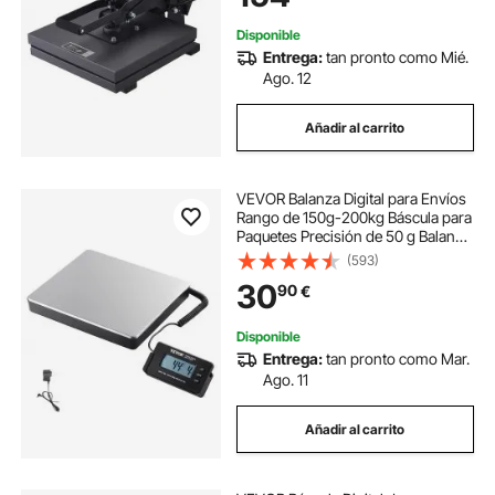
Camiseta, Bolso, Almohada
Disponible
Entrega:
tan pronto como Mié.
Ago. 12
Añadir al carrito
VEVOR Balanza Digital para Envíos
Rango de 150g-200kg Báscula para
Paquetes Precisión de 50 g Balanza
Postal Digital Pantalla LCD para
(593)
Equipajes Oficina de Correos
30
90
€
Alimentada por CA/CC Certificado
FCC
Disponible
Entrega:
tan pronto como Mar.
Ago. 11
Añadir al carrito