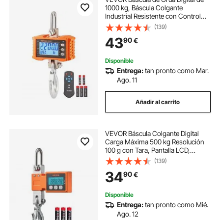
1000 kg, Báscula Colgante
Industrial Resistente con Control
Remoto, Carcasa de Aluminio
(139)
Fundido y Pantalla LCD, Alta
43
90
€
Precisión para Construcción,
Fábrica, Naranja
Disponible
Entrega:
tan pronto como Mar.
Ago. 11
Añadir al carrito
VEVOR Báscula Colgante Digital
Carga Máxima 500 kg Resolución
100 g con Tara, Pantalla LCD,
Aluminio Fundido, Retención de
(139)
Pico Datos, Escala Digital de Grúa
34
90
€
Portátil para Taller Pesca Almacén
Granja
Disponible
Entrega:
tan pronto como Mié.
Ago. 12