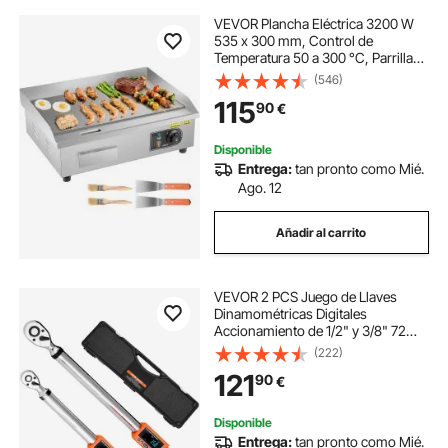
VEVOR Plancha Eléctrica 3200 W
535 x 300 mm, Control de
Temperatura 50 a 300 °C, Parrilla
de Encimera de Acero Inoxidable
(546)
con Superficie Plana, 4
115
90
€
Almohadillas para los Pies, para
Carne y Panqueques
Disponible
Entrega:
tan pronto como Mié.
Ago. 12
Añadir al carrito
VEVOR 2 PCS Juego de Llaves
Dinamométricas Digitales
Accionamiento de 1/2" y 3/8" 72
Dientes ±2% de Precisión Llave
(222)
Dinamométrica Electrónica con
121
90
€
Valor Preestablecido, Zumbador y
Notificación LED
Disponible
Entrega:
tan pronto como Mié.