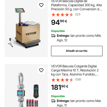
VEVOR Báscula Digital de
Plataforma, Capacidad 300 kg, Alta
Precisión 50 g, con Conversión de
Libras a kg, Función de Tara,
(121)
Calculadora de Precios, para
94
90
€
Equipaje, Envíos, Paquetes y
Franqueo
Disponible
Entrega:
tan pronto como Mié.
Ago. 12
Añadir al carrito
VEVOR Báscula Colgante Digital
Carga Máxima 10 T, Resolución 2
kg con Tara, Aluminio Fundido,
Pantalla LCD, Retención de Pico
(139)
Datos, Escala Digital de Grúa
181
90
€
Portátil para Pesca Taller Granja
Almacén
Disponible
Entrega:
tan pronto como Mar.
Ago. 11