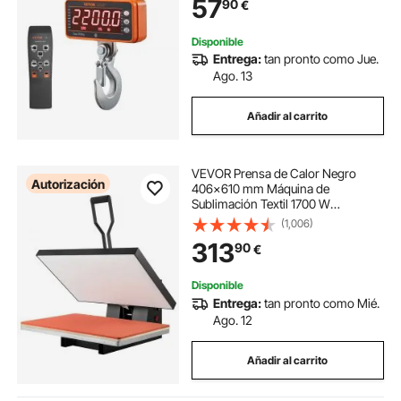
57
90
€
Pesca, Garaje al Aire Libre, Naranja
Disponible
Entrega:
tan pronto como Jue.
Ago. 13
Añadir al carrito
VEVOR Prensa de Calor Negro
Autorización
406x610 mm Máquina de
Sublimación Textil 1700 W
Calentamiento Rápido Prensa de
(1,006)
Calor por Transferencia por
313
90
€
Sublimación Digital e Industrial para
Camiseta, Bolso, Almohada
Disponible
Entrega:
tan pronto como Mié.
Ago. 12
Añadir al carrito