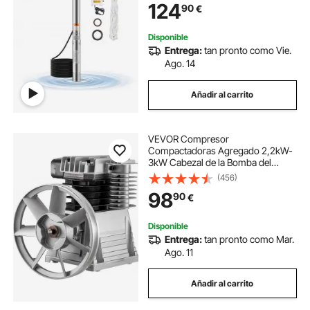
124
90
€
53 m para Riego Industrial y Uso
Doméstico
Disponible
Entrega:
tan pronto como Vie.
Ago. 14
Añadir al carrito
VEVOR Compresor
Compactadoras Agregado 2,2kW-
3kW Cabezal de la Bomba del
Compresor de Aire 1300rpm
(456)
Cabezal de Compresor de Aire de
98
90
€
Material de Aluminio para Industrias
Químicas Electrónicas Textiles
Disponible
Entrega:
tan pronto como Mar.
Ago. 11
Añadir al carrito