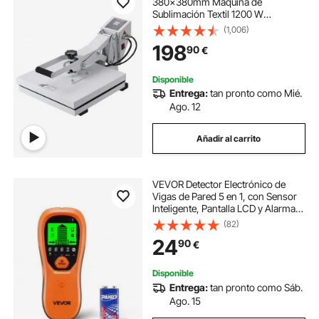
380x380mm Máquina de
Sublimación Textil 1200 W
Calentamiento Rápido Prensa de
(1,006)
Calor por Transferencia por
198
90
€
Sublimación Digital e Industrial para
Camiseta, Bolso, Almohada
Disponible
Entrega:
tan pronto como Mié.
Ago. 12
Añadir al carrito
VEVOR Detector Electrónico de
Vigas de Pared 5 en 1, con Sensor
Inteligente, Pantalla LCD y Alarma
Sonora a Detectar Vigas de Madera
(82)
y Metálicas, Cables Eléctricos,
24
90
€
Naranja, 170 x 72 x 37 mm
Disponible
Entrega:
tan pronto como Sáb.
Ago. 15