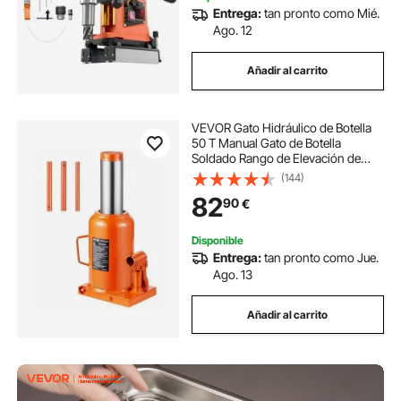
Entrega:
tan pronto como Mié.
Ago. 12
Añadir al carrito
VEVOR Gato Hidráulico de Botella
50 T Manual Gato de Botella
Soldado Rango de Elevación de
280-440 mm Mango Largo de 3
(144)
Secciones para Automóviles,
82
90
€
Reparación de Automóviles,
Ingeniería Industrial
Disponible
Entrega:
tan pronto como Jue.
Ago. 13
Añadir al carrito