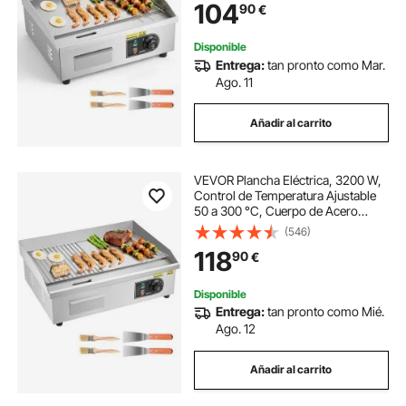
104
90
€
Almohadillas para los Pies, para
Carne y Panqueques
Disponible
Entrega:
tan pronto como Mar.
Ago. 11
Añadir al carrito
VEVOR Plancha Eléctrica, 3200 W,
Control de Temperatura Ajustable
50 a 300 °C, Cuerpo de Acero
Inoxidable, Mitad Ranurada, Mitad
(546)
Plana, con 2 Espátulas, 2 Cepillos y
118
90
€
4 Almohadillas para los Pies
Disponible
Entrega:
tan pronto como Mié.
Ago. 12
Añadir al carrito