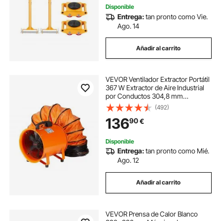
Disponible
Entrega:
tan pronto como Vie.
Ago. 14
Añadir al carrito
VEVOR Ventilador Extractor Portátil
367 W Extractor de Aire Industrial
por Conductos 304,8 mm
Manguera de Extracción 10 m
(492)
Volumen de Aire 2574 CFM
136
90
€
Extractor de Aire para Extraer
Polvo, Trabajo en Casa
Disponible
Entrega:
tan pronto como Mié.
Ago. 12
Añadir al carrito
VEVOR Prensa de Calor Blanco