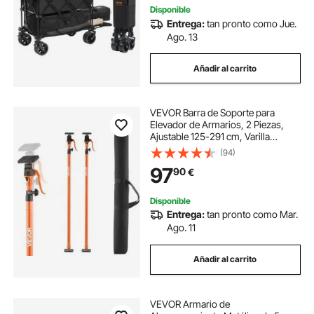
Disponible
Entrega:
tan pronto como Jue.
Ago. 13
Añadir al carrito
VEVOR Barra de Soporte para
Elevador de Armarios, 2 Piezas,
Ajustable 125-291 cm, Varilla
Telescópica Rápida Resistente de
(94)
Acero, Carga de 90 kg para Instalar
97
90
€
Armarios y Levantar Paneles de
Yeso
Disponible
Entrega:
tan pronto como Mar.
Ago. 11
Añadir al carrito
VEVOR Armario de