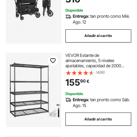
Disponible
Entrega:
tan pronto como Mié.
Ago. 12
Añadir al carrito
VEVOR Estante de
almacenamiento, 5 niveles
ajustables, capacidad de 2000
libras, estantes de garaje
(406)
resistentes, 60 x 24 x 78 pulgadas
155
90
€
para cocina, despensa, sótano,
baño, armario de lino
Disponible
Entrega:
tan pronto como Sáb.
Ago. 15
Añadir al carrito