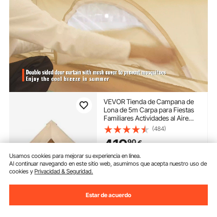
VEVOR Tienda de Campana de
Lona de 5m Carpa para Fiestas
Familiares Actividades al Aire
Libre con Orificio para Estufa de
(484)
Leña y Bolsas de
419
90
€
Almacenamiento Capacidad
Aprox. 8 Personas, Barbacoa,
Usamos cookies para mejorar su experiencia en línea.
Camping
Disponible
Al continuar navegando en este sitio web, asumimos que acepta nuestro uso de
cookies y
Privacidad & Seguridad.
Entrega:
tan pronto como
Jue. Ago. 13
Estar de acuerdo
Añadir al carrito