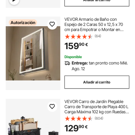
VEVOR Armario de Baño con
Autorización
Espejo de 2 Caras 50 x 12,5 x 70
cm para Empotrar o Montar en
Pared Gabinete de Espejo de
(64)
Iluminación LED Regulable en 3
159
90
€
Colores, Función Antivaho,
Estantes Ajustables
Disponible
Entrega:
tan pronto como Mié.
Ago. 12
Añadir al carrito
VEVOR Carro de Jardín Plegable
Carro de Transporte de Playa 400 L
Carga Máxima 102 kg con Ruedas
Soporte para Bebidas, Carro
(604)
Deportivo Resistente para
129
90
€
Camping, Compras, Jardín,
Exterior, Negro