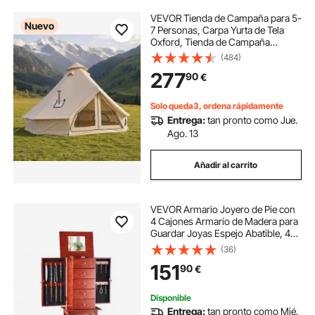
VEVOR Tienda de Campaña para 5-
Nuevo
7 Personas, Carpa Yurta de Tela
Oxford, Tienda de Campaña
Impermeable, con Suelo
(484)
Desmontable con Cremallera Salida
277
90
€
de Humos, para Glamping
Camping Outdoor Fiestas, Beige
Solo queda3, ordena rápidamente
Entrega:
tan pronto como Jue.
Ago. 13
Añadir al carrito
VEVOR Armario Joyero de Pie con
4 Cajones Armario de Madera para
Guardar Joyas Espejo Abatible, 4
Compartimentos Superiores, 2
(36)
Puertas Laterales, con 16 Ganchos
151
90
€
para Collares, 390 x 300 x 995 mm
Disponible
Entrega:
tan pronto como Mié.