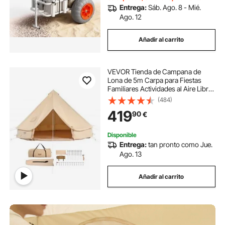
Entrega:
Sáb. Ago. 8 - Mié.
Ago. 12
Añadir al carrito
VEVOR Tienda de Campana de
Lona de 5m Carpa para Fiestas
Familiares Actividades al Aire Libre
con Orificio para Estufa de Leña y
(484)
Bolsas de Almacenamiento
419
90
€
Capacidad Aprox. 8 Personas,
Barbacoa, Camping
Disponible
Entrega:
tan pronto como Jue.
Ago. 13
Añadir al carrito