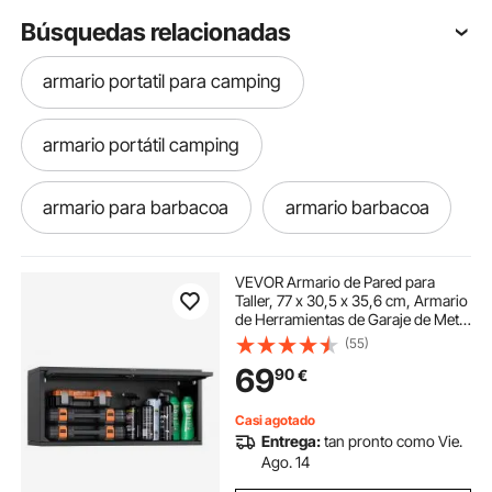
Búsquedas relacionadas
armario portatil para camping
armario portátil camping
armario para barbacoa
armario barbacoa
armario exterior camping
VEVOR Armario de Pared para
Taller, 77 x 30,5 x 35,6 cm, Armario
de Herramientas de Garaje de Metal
armario desmontable camping
con Puerta Abatible, Capacidad de
(55)
54,5 kg, para Garaje, Sótano,
69
90
€
Cocina y Almacén, Negro
armario camping cocina
Casi agotado
Entrega:
tan pronto como Vie.
armario de cocina camping
Ago. 14