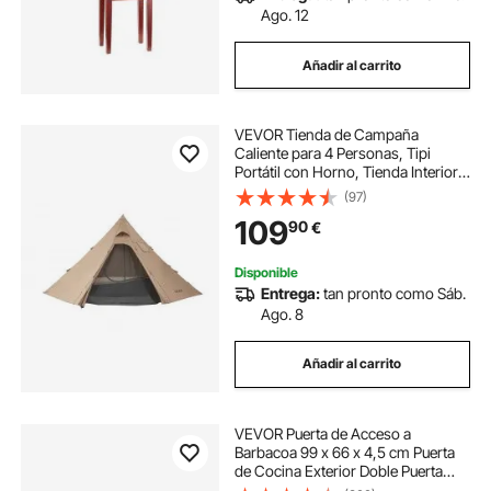
Ago. 12
Añadir al carrito
VEVOR Tienda de Campaña
Caliente para 4 Personas, Tipi
Portátil con Horno, Tienda Interior y
Faldón para Nieve, Carpa Cónica
(97)
de Lona Impermeable para
109
90
€
Acampar, Senderismo, Pesca y
Mochilero, Talla M
Disponible
Entrega:
tan pronto como Sáb.
Ago. 8
Añadir al carrito
VEVOR Puerta de Acceso a
Barbacoa 99 x 66 x 4,5 cm Puerta
de Cocina Exterior Doble Puerta
Empotrada de Acero Inoxidable con