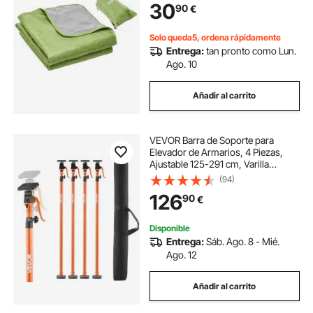
30
90
€
Eventos Deportivos, Camping,
Verde
Solo queda5, ordena rápidamente
Entrega:
tan pronto como Lun.
Ago. 10
Añadir al carrito
VEVOR Barra de Soporte para
Elevador de Armarios, 4 Piezas,
Ajustable 125-291 cm, Varilla
Telescópica Rápida Resistente de
(94)
Acero, Carga de 90 kg para Instalar
126
90
€
Armarios y Levantar Paneles de
Yeso
Disponible
Entrega:
Sáb. Ago. 8 - Mié.
Ago. 12
Añadir al carrito