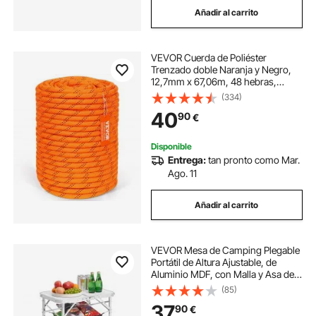
Añadir al carrito
armario desmontable para camping
VEVOR Cuerda de Poliéster
armarios para cocina camping
Trenzado doble Naranja y Negro,
12,7mm x 67,06m, 48 ​​hebras,
35,58 kN de Resistencia a la Rotura
(334)
armario camping plegable cocina
Cuerda de Escalada al Aire Libre
40
90
€
para Senderismo en Roca,
Camping, Columpio
armario de cocina plegable para camping
Disponible
Entrega:
tan pronto como Mar.
Ago. 11
armario para portatiles
Añadir al carrito
armario contenedor
armario extraible
VEVOR Mesa de Camping Plegable
Portátil de Altura Ajustable, de
Aluminio MDF, con Malla y Asa de
Transporte, Ligera y Compacta
(85)
para Picnics al Aire Libre,
37
90
€
Barbacoas, 600 x 400 x 260 mm,