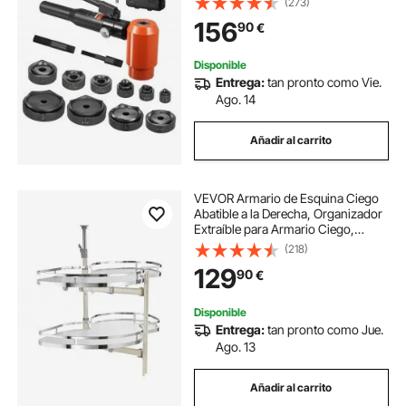
(273)
Armarios Eléctricos Metálicos y
156
90
€
Armarios de Distribución, Negro
Disponible
Entrega:
tan pronto como Vie.
Ago. 14
Añadir al carrito
VEVOR Armario de Esquina Ciego
Abatible a la Derecha, Organizador
Extraíble para Armario Ciego,
Bandeja Abatible 2 Niveles con
(218)
Altura Ajustable, con Cierre Suave,
129
90
€
a la Derecha, 850 x 490 x 780 mm
Disponible
Entrega:
tan pronto como Jue.
Ago. 13
Añadir al carrito