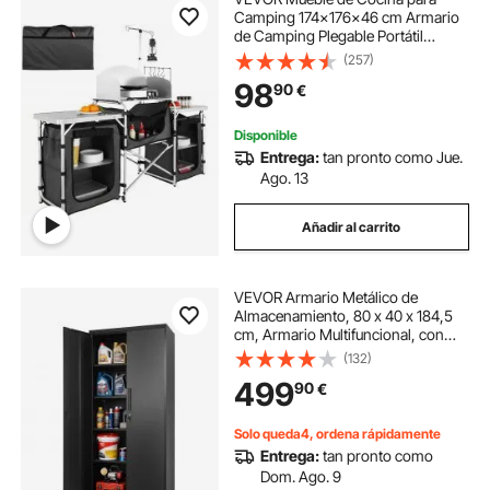
Camping 174x176x46 cm Armario
de Camping Plegable Portátil
Estructura de Aluminio Altura
(257)
Ajustable Mesa de cocina para
98
90
€
acampar con Bolsa de Transporte
para Barbacoa, Negro
Disponible
Entrega:
tan pronto como Jue.
Ago. 13
Añadir al carrito
VEVOR Armario Metálico de
Almacenamiento, 80 x 40 x 184,5
cm, Armario Multifuncional, con
Ruedas Puertas Magnéticas Llaves
(132)
Estantes Ajustables, Antivuelco,
499
90
€
Mueble Archivador para Oficina
Garaje Hogar
Solo queda4, ordena rápidamente
Entrega:
tan pronto como
Dom. Ago. 9