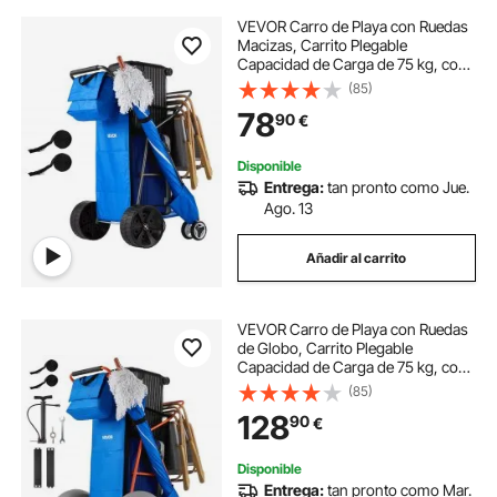
VEVOR Carro de Playa con Ruedas
Macizas, Carrito Plegable
Capacidad de Carga de 75 kg, con
Bolsa Térmica, Soporte para
(85)
Sombrilla, Marco de Acero, para
78
90
€
Camping, Pesca, Eventos
Deportivos, Picnics
Disponible
Entrega:
tan pronto como Jue.
Ago. 13
Añadir al carrito
VEVOR Carro de Playa con Ruedas
de Globo, Carrito Plegable
Capacidad de Carga de 75 kg, con
Bolsa Térmica, Soporte para
(85)
Sombrilla, Marco de Acero para
128
90
€
Camping, Pesca, Eventos
Deportivos, Picnics
Disponible
Entrega:
tan pronto como Mar.