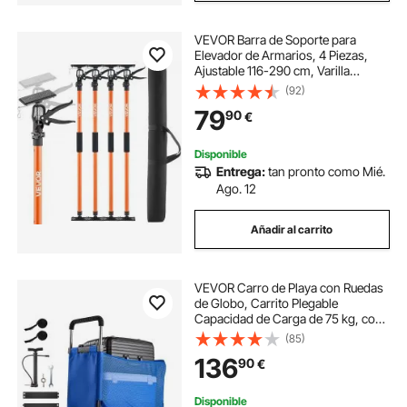
VEVOR Barra de Soporte para
Elevador de Armarios, 4 Piezas,
Ajustable 116-290 cm, Varilla
Telescópica Rápida Liviana de
(92)
Acero, Carga de 70 kg para Instalar
79
90
€
Armarios y Levantar Paneles de
Yeso
Disponible
Entrega:
tan pronto como Mié.
Ago. 12
Añadir al carrito
VEVOR Carro de Playa con Ruedas
de Globo, Carrito Plegable
Capacidad de Carga de 75 kg, con
Asa Ajustable de 4 Niveles, Bolsa de
(85)
Almacenamiento, para Camping,
136
90
€
Pesca, Eventos Deportivos, Picnics
Disponible