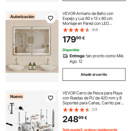
VEVOR Armario de Baño con
Autorización
Espejo y Luz 60 x 13 x 80 cm
Montaje en Pared con LED
Regulable en 3 Colores, Espejo de
(64)
Cristal Templado, Función de
179
90
€
Memoria, Estantes Ajustables, con
Enchufes y USB
Disponible
Entrega:
tan pronto como Mié.
Ago. 12
Añadir al carrito
VEVOR Carro de Pesca para Playa
Nuevo
con Ruedas de PU de 420 mm y 8
Soportes para Cañas, Carrito para
Playa Todoterreno de Aleación de
(21)
Aluminio con Capacidad de 159 kg
248
99
€
para Picnic, Transporte y Camping
Solo queda5, ordena rápidamente