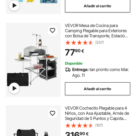
Añadir al carrito
VEVOR Mesa de Cocina para
Camping Plegable para Exteriores
con Bolsa de Transporte, Estación
de Cocina de Aluminio, 1 Armario y
(257)
Parabrisas Desmontable, Montaje
77
90
€
Rápido para Pícnics, Barbacoas,
Negro
Disponible
Entrega:
tan pronto como Mar.
Ago. 11
Añadir al carrito
VEVOR Cochecito Plegable para 4
Niños, con Asa Ajustable, Arnés de
Seguridad de 5 Puntos y Capota
Extraíble, 4 Plazas, para Camping,
(107)
Negro(Carga de 150 kg), Acero al
316
90
€
Carbono, 1650 x 725 x 1250 mm