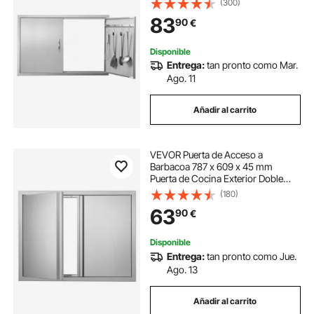
(300)
Manija para Isla de Barbacoa,
83
90
€
Estación de Parrilla, Armario
Exterior
Disponible
Entrega:
tan pronto como Mar.
Ago. 11
Añadir al carrito
VEVOR Puerta de Acceso a
Barbacoa 787 x 609 x 45 mm
Puerta de Cocina Exterior Doble
Puerta Empotrada de Acero
(180)
Inoxidable con Manija para Isla de
63
90
€
Barbacoa, Estación de Parrilla,
Armario Exterior
Disponible
Entrega:
tan pronto como Jue.
Ago. 13
Añadir al carrito