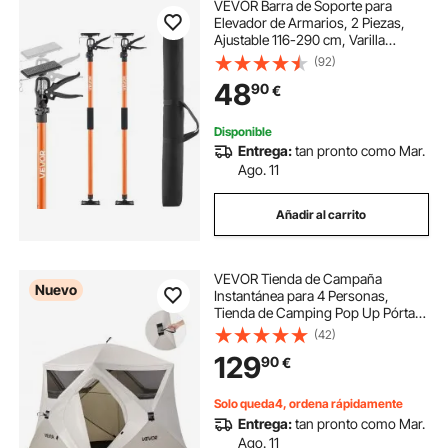
VEVOR Barra de Soporte para
Elevador de Armarios, 2 Piezas,
Ajustable 116-290 cm, Varilla
Telescópica Rápida Liviana de
(92)
Acero, Carga de 70 kg para Instalar
48
90
€
Armarios y Levantar Paneles de
Yeso
Disponible
Entrega:
tan pronto como Mar.
Ago. 11
Añadir al carrito
VEVOR Tienda de Campaña
Nuevo
Instantánea para 4 Personas,
Tienda de Camping Pop Up Pórtatil,
con Ventanas Grandes de Malla,
(42)
Bolsa de Transporte, para
129
90
€
Acampada al Aire Libre de Familia
Amigos, Color Beige
Solo queda4, ordena rápidamente
Entrega:
tan pronto como Mar.
Ago. 11