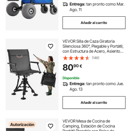
Entrega:
tan pronto como Mar.
Ago. 11
Añadir al carrito
VEVOR Silla de Caza Giratoria
Silenciosa 360°, Plegable y Portátil,
con Estructura de Acero, Asiento
Tipo Taburete con Reposabrazos,
(146)
Patas Antihundimiento, Altura
80
90
€
Ajustable, para Pesca y Camping
Disponible
Entrega:
tan pronto como Jue.
Ago. 13
Añadir al carrito
VEVOR Mesa de Cocina de
Autorización
Camping, Estación de Cocina
Portátil Plegable con Bolsa de