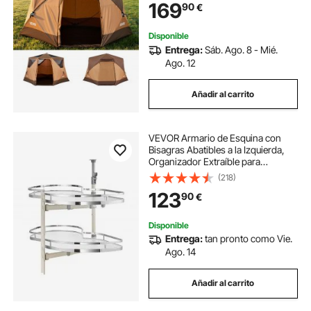
169
90
€
de Transporte, para Acampada con
Familia Amigos
Disponible
Entrega:
Sáb. Ago. 8 - Mié.
Ago. 12
Añadir al carrito
VEVOR Armario de Esquina con
Bisagras Abatibles a la Izquierda,
Organizador Extraíble para
Armarios con Bisagra, Bandeja
(218)
Abatible de 2 Niveles con Altura
123
90
€
Ajustable, a la Izquierda, 850 x 490
x 780 mm
Disponible
Entrega:
tan pronto como Vie.
Ago. 14
Añadir al carrito