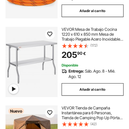
Añadir al carrito
VEVOR Mesa de Trabajo Cocina
1220 x 610 x 850 mm Mesa de
Trabajo Plegable Acero Inoxidable
con Estante Extraíble 350 kg Carga
(172)
Mesa Acero Inoxidable con Pies
205
90
€
Ajustables para Camping Cocina
Comercial
Disponible
Entrega:
Sáb. Ago. 8 - Mié.
Ago. 12
Añadir al carrito
VEVOR Tienda de Campaña
Nuevo
Instantánea para 6 Personas,
Tienda de Camping Pop Up Pórtatil,
con Cubierta para la Lluvia y
(42)
Ventanas Grandes de Malla, Bolsa