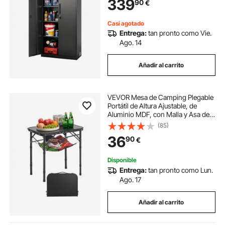
339
90
€
Mueble Organizador para Oficina
Taller Almacén, Negro
Casi agotado
Entrega:
tan pronto como Vie.
Ago. 14
Añadir al carrito
VEVOR Mesa de Camping Plegable
Portátil de Altura Ajustable, de
Aluminio MDF, con Malla y Asa de
Transporte, Ligera y Compacta
(85)
para Picnics al Aire Libre,
36
90
€
Barbacoas, 600 x 400 x 260 mm,
Negro
Disponible
Entrega:
tan pronto como Lun.
Ago. 17
Añadir al carrito