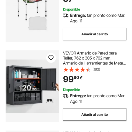
Plata
Disponible
Entrega:
tan pronto como Mar.
Ago. 11
Añadir al carrito
VEVOR Armario de Pared para
Taller, 762 x 305 x 762 mm,
Armario de Herramientas de Metal
para Colgar con Puerta con
(163)
Cerradura, Capacidad de 163,3 kg,
99
90
€
para Garaje, Sótano, Cocina y
Almacén, Negro
Disponible
Entrega:
tan pronto como Mar.
Ago. 11
Añadir al carrito