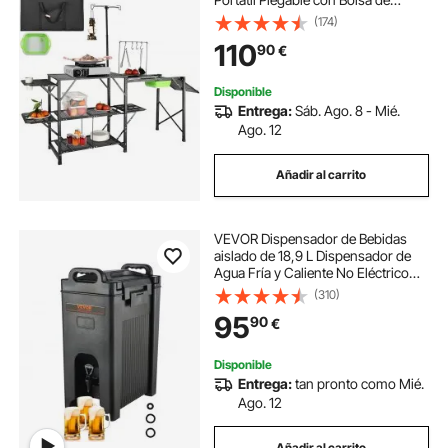
Transporte, Mesa de Camping de
(174)
Aluminio 174 x 50 x 160 cm para
110
90
€
Pícnics al Aire libre, Barbacoas,
Camping
Disponible
Entrega:
Sáb. Ago. 8 - Mié.
Ago. 12
Añadir al carrito
VEVOR Dispensador de Bebidas
aislado de 18,9 L Dispensador de
Agua Fría y Caliente No Eléctrico
Almacenamiento de 10 H
(310)
Contenedor Aislado con Grifo
95
90
€
Portátil Alimentos de LDPE para
Camping Catering
Disponible
Entrega:
tan pronto como Mié.
Ago. 12
Añadir al carrito