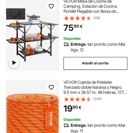
VEVOR Mesa de Cocina de
Camping, Estación de Cocina
Portátil Plegable con Bolsa de
Transporte, Mesa de Camping de
(174)
Aluminio de 126 x 46 x 81 cm para
75
90
€
Pícnics al Aire libre, Barbacoas,
Camping
Disponible
Entrega:
tan pronto como Mié.
Ago. 12
Añadir al carrito
VEVOR Cuerda de Poliéster
Trenzado doble Naranja y Negro,
9.5 mm x 36.57 m, 48 ​​hebras, 17.79
kN de Resistencia a la Rotura
(334)
Cuerda de Escalada al Aire Libre
19
90
€
para Senderismo en Roca,
Camping, Columpio
Disponible
Entrega:
tan pronto como Mar.
Ago. 11