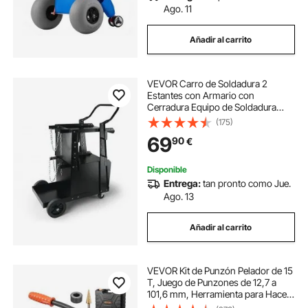
Ago. 11
Añadir al carrito
VEVOR Carro de Soldadura 2
Estantes con Armario con
Cerradura Equipo de Soldadura
Móvil 120 kg Carro con 2 Soportes
(175)
para Bombonas de Gas para
69
90
€
Soldadura Manual por Arco con
Gas Protector
Disponible
Entrega:
tan pronto como Jue.
Ago. 13
Añadir al carrito
VEVOR Kit de Punzón Pelador de 15
T, Juego de Punzones de 12,7 a
101,6 mm, Herramienta para Hacer
Agujeros, con 10 Matrices para