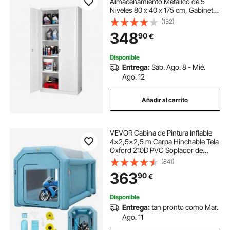
Almacenamiento Metálico de 5
Niveles 80 x 40 x 175 cm, Gabinete
de Garaje de Acero con Cerradura,
(132)
para Herramientas de Despensa,
348
90
€
Almacén, Sótano, Lavandería,
Oficina, Blanco
Disponible
Entrega:
Sáb. Ago. 8 - Mié.
Ago. 12
Añadir al carrito
VEVOR Cabina de Pintura Inflable
4x2,5x2,5 m Carpa Hinchable Tela
Oxford 210D PVC Soplador de
Inflado 680W Ventilador 330W
(841)
Cabina de Garaje Inflable Portátil
363
90
€
Azul Carpa para Automóvil
Camping Feria
Disponible
Entrega:
tan pronto como Mar.
Ago. 11