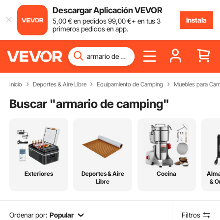
Descargar Aplicación VEVOR
Instala
5
,00
€
en pedidos
99
,00
€
+ en tus 3
primeros pedidos en app.
Inicio
Deportes & Aire Libre
Equipamiento de Camping
Muebles para Ca
Buscar "
armario de camping
"
Exteriores
Deportes & Aire
Cocina
Alm
Libre
& O
Ordenar por:
Popular
Filtros