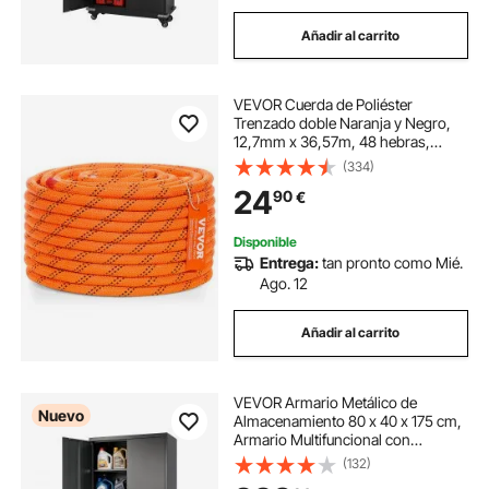
Añadir al carrito
VEVOR Cuerda de Poliéster
Trenzado doble Naranja y Negro,
12,7mm x 36,57m, 48 ​​hebras,
35,58 kN de Resistencia a la Rotura
(334)
Cuerda de Escalada al Aire Libre
24
90
€
para Senderismo en Roca,
Camping, Columpio
Disponible
Entrega:
tan pronto como Mié.
Ago. 12
Añadir al carrito
VEVOR Armario Metálico de
Nuevo
Almacenamiento 80 x 40 x 175 cm,
Armario Multifuncional con
Cerradura Puertas Magnéticas 2
(132)
Llaves 4 Estantes Ajustables,