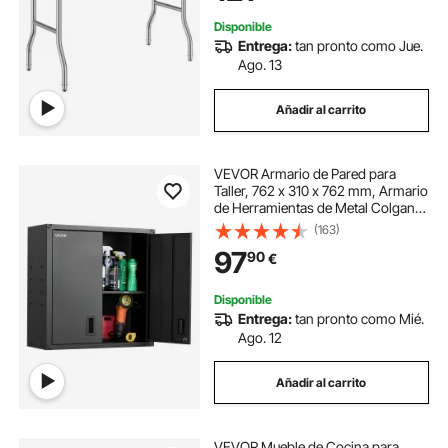
Lavadero Garaje
Disponible
Entrega:
tan pronto como Jue.
Ago. 13
Añadir al carrito
VEVOR Armario de Pared para
Taller, 762 x 310 x 762 mm, Armario
de Herramientas de Metal Colgante
de Pared, con Puerta con
(163)
Cerradura, Capacidad de 108,86
97
90
€
kg, para Garaje, Sótano y Almacén,
Negro
Disponible
Entrega:
tan pronto como Mié.
Ago. 12
Añadir al carrito
VEVOR Mueble de Cocina para