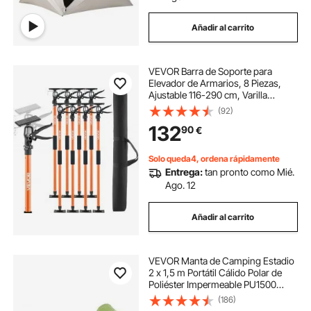
Añadir al carrito
VEVOR Barra de Soporte para
Elevador de Armarios, 8 Piezas,
Ajustable 116-290 cm, Varilla
Telescópica Rápida Liviana de
(92)
Acero, Carga de 70 kg para Instalar
132
90
€
Armarios y Levantar Paneles de
Yeso
Solo queda4, ordena rápidamente
Entrega:
tan pronto como Mié.
Ago. 12
Añadir al carrito
VEVOR Manta de Camping Estadio
2 x 1,5 m Portátil Cálido Polar de
Poliéster Impermeable PU1500
Resistente al Viento Ignífugo para
(186)
Exteriores, Pícnics, Senderismo,