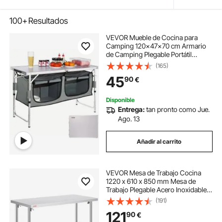
100+
Resultados
VEVOR Mueble de Cocina para
Camping 120x47x70 cm Armario
de Camping Plegable Portátil
Estructura de Aluminio Altura
(165)
Ajustable Mesa de cocina para
45
90
€
acampar con Bolsa de Transporte
para Barbacoa Pícnic
Disponible
Entrega:
tan pronto como Jue.
Ago. 13
Añadir al carrito
VEVOR Mesa de Trabajo Cocina
1220 x 610 x 850 mm Mesa de
Trabajo Plegable Acero Inoxidable
Capacidad de 300 kg Mesa Acero
(191)
Inoxidable con Pies Ajustables para
121
90
€
Camping Cocina Comercial