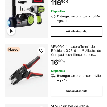
116
90
€
para Sedanes SUV o Cualquier
Vehículo
Disponible
Entrega:
tan pronto como Mar.
Ago. 11
Añadir al carrito
VEVOR Crimpadora Terminales
Nuevo
Eléctricos 0,25-6 mm², Alicates de
Crimpado con Trinquete, con
Marcas Métrica y de AWG,
16
99
€
Liberación Rápida, Presión
Ajustable, Herramienta de
Crimpado para Cables Eléctricos
Disponible
Entrega:
tan pronto como Mié.
Ago. 12
Añadir al carrito
VEVOR Alicates de Prensa