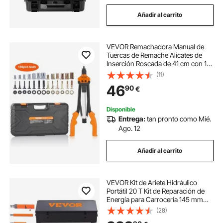
Añadir al carrito
VEVOR Remachadora Manual de
Tuercas de Remache Alicates de
Inserción Roscada de 41 cm con 13
Mandriles 186 Tuercas en 13
(11)
Tamaños Herramienta
46
90
€
Remachadora Semiautomática con
Estuche para Bricolaje
Disponible
Entrega:
tan pronto como Mié.
Ago. 12
Añadir al carrito
VEVOR Kit de Ariete Hidráulico
Portátil 20 T Kit de Reparación de
Energía para Carrocería 145 mm
Juego de Cilindros Hidráulicos con
(28)
3 Vástagos 100/300/500 mm para