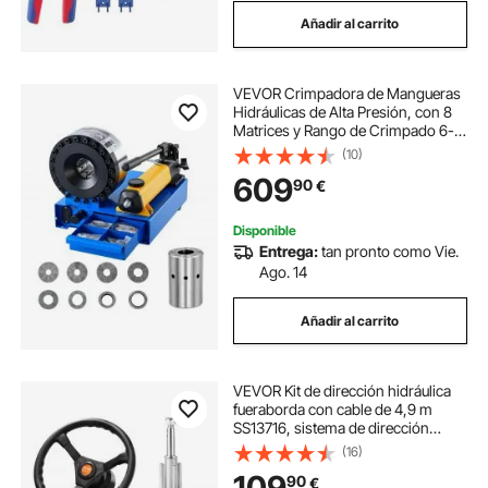
Añadir al carrito
VEVOR Crimpadora de Mangueras
Hidráulicas de Alta Presión, con 8
Matrices y Rango de Crimpado 6-
28 mm, para Tuberías de Aceite de
(10)
Baja y Alta Presión, Mangueras de
609
90
€
Gas/Agua/Aire Acondicionado
Disponible
Entrega:
tan pronto como Vie.
Ago. 14
Añadir al carrito
VEVOR Kit de dirección hidráulica
fueraborda con cable de 4,9 m
SS13716, sistema de dirección
hidráulica marina con volante de
(16)
34,3 cm, accesorios para barcos
109
90
€
de viaje