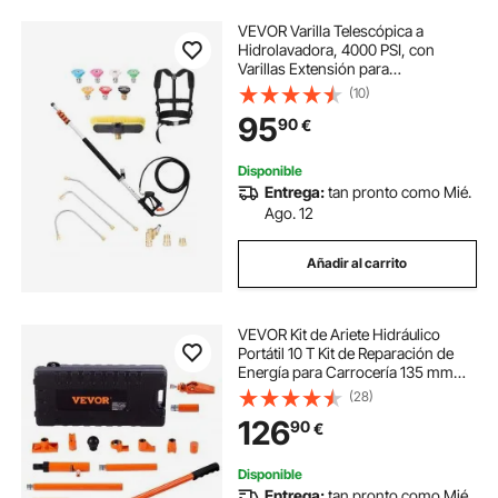
VEVOR Varilla Telescópica a
Hidrolavadora, 4000 PSI, con
Varillas Extensión para
Hidrolavadora, Limpiador de
(10)
Canaletas, Cabezal Cepillo,
95
90
€
Acoplador Pivotante, 7 Boquillas
Rociadoras, 175 x 45 x 1393 mm
Disponible
Entrega:
tan pronto como Mié.
Ago. 12
Añadir al carrito
VEVOR Kit de Ariete Hidráulico
Portátil 10 T Kit de Reparación de
Energía para Carrocería 135 mm
Juego de Cilindros Hidráulicos con
(28)
4 Vástagos 100/195/300/500 mm
126
90
€
para Reparación de Coches
Construcción
Disponible
Entrega:
tan pronto como Mié.