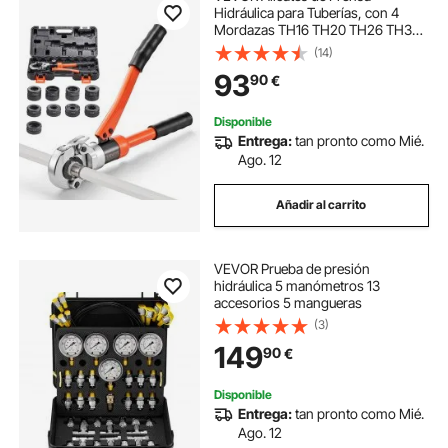
Hidráulica para Tuberías, con 4
Mordazas TH16 TH20 TH26 TH32
para Tubos de PEX y Aluminio-
(14)
Plástico, 5 Mordazas V12 V15 V18
93
90
€
V22 V28 para Tubos de Acero
Inoxidable, con Estuche
Disponible
Entrega:
tan pronto como Mié.
Ago. 12
Añadir al carrito
VEVOR Prueba de presión
hidráulica 5 manómetros 13
accesorios 5 mangueras
(3)
149
90
€
Disponible
Entrega:
tan pronto como Mié.
Ago. 12