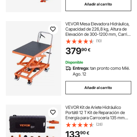
Añadir al carrito
VEVOR Mesa Elevadora Hidráulica,
Capacidad de 226,8 kg, Altura de
Elevación de 300-1200 mm, Carrito
de Mesa Elevadora de Tijera Doble
(10)
con 4 Ruedas y Almohadilla
379
90
€
Antideslizante para Manipulación
Disponible
Entrega:
tan pronto como Mié.
Ago. 12
Añadir al carrito
VEVOR Kit de Ariete Hidráulico
Portátil 12 T Kit de Reparación de
Energía para Carrocería 135 mm
Juego de Cilindros Hidráulicos con
(28)
4 Vástagos 100/195/300/500 mm
133
90
€
para Reparación de Coches