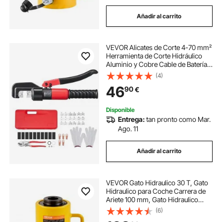
Añadir al carrito
VEVOR Alicates de Corte 4-70 mm²
Herramienta de Corte Hidráulico
Aluminio y Cobre Cable de Batería
AWG12-2/0 con Cortador de Cable
(4)
Par de Guantes 50 Conectores
46
90
€
Anillo de Cobre para Electricistas
Disponible
Entrega:
tan pronto como Mar.
Ago. 11
Añadir al carrito
VEVOR Gato Hidraulico 30 T, Gato
Hidraulico para Coche Carrera de
Ariete 100 mm, Gato Hidraulico
Carretilla de Altura 220 + 12 mm,
(6)
Gato Hidráulico Chapista 14,5 kg