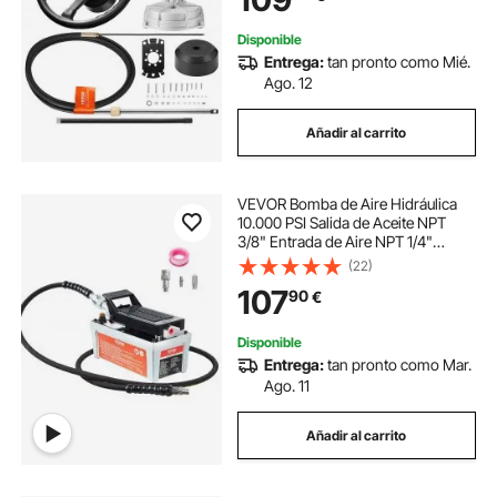
Disponible
Entrega:
tan pronto como Mié.
Ago. 12
Añadir al carrito
VEVOR Bomba de Aire Hidráulica
10.000 PSI Salida de Aceite NPT
3/8" Entrada de Aire NPT 1/4"
Bomba Hidráulica de Pedal de Aire
(22)
Tubo de Aceite de 2 m Bomba
107
90
€
Hidráulica de Aire Accionada por
Pie Gris
Disponible
Entrega:
tan pronto como Mar.
Ago. 11
Añadir al carrito