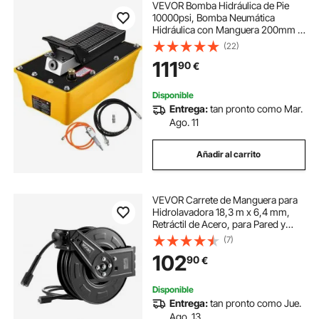
VEVOR Bomba Hidráulica de Pie
10000psi, Bomba Neumática
Hidráulica con Manguera 200mm y
Pistola Rociadora, Capacidad 2.3L
(22)
Bomba Hidráulica de Aire Control
111
90
€
de Pedal Simple para Maquinari
Disponible
Entrega:
tan pronto como Mar.
Ago. 11
Añadir al carrito
VEVOR Carrete de Manguera para
Hidrolavadora 18,3 m x 6,4 mm,
Retráctil de Acero, para Pared y
Suelo, Presión de 275,8 bar,
(7)
Rebobinado Automático para
102
90
€
Lavado de Coches, Suelos y
Jardines, Negro
Disponible
Entrega:
tan pronto como Jue.
Ago. 13