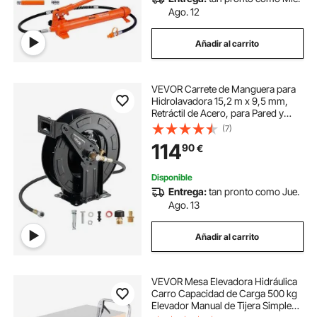
Ago. 12
Añadir al carrito
VEVOR Carrete de Manguera para
Hidrolavadora 15,2 m x 9,5 mm,
Retráctil de Acero, para Pared y
Suelo, 275,8 bar de Presión,
(7)
Rebobinado Automático para
114
90
€
Lavado de Coches, Suelos y
Jardines, Negro
Disponible
Entrega:
tan pronto como Jue.
Ago. 13
Añadir al carrito
VEVOR Mesa Elevadora Hidráulica
Carro Capacidad de Carga 500 kg
Elevador Manual de Tijera Simple