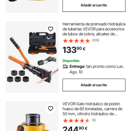
Añadir al carrito
material hidráulico
Herramienta de prensado hidráulica
cilindro hidráulico embolo hueco
de tuberías VEVOR para accesorios
de tubos de cobre, alicates de
prensado con mordazas de cambio
(109)
hidráulico de 3000
rápido V12, V15, V18, V22, V28, kit
133
90
€
de prensa giratorio de 360° para
espacios confinados, accesorios
en T accionados hidráulicamente
Disponible
Entrega:
tan pronto como Lun.
Ago. 10
Añadir al carrito
VEVOR Gato hidráulico de pistón
hueco de 60 toneladas, carrera de
50 mm, cilindro hidráulico de
pistón de metal sólido, elevación
(6)
rápida, para la industria, talleres de
244
90
€
carrocería y chasis