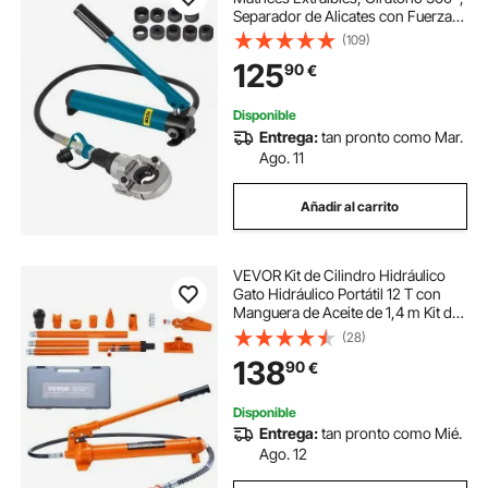
Separador de Alicates con Fuerza
de Presión 6 T, Crimpadora
(109)
Hidráulica Apta para Racores en
125
90
€
Forma de V/TH de 12-28 mm / 16-
32 mm
Disponible
Entrega:
tan pronto como Mar.
Ago. 11
Añadir al carrito
VEVOR Kit de Cilindro Hidráulico
Gato Hidráulico Portátil 12 T con
Manguera de Aceite de 1,4 m Kit de
Reparación de Marco de Carrocería
(28)
para Reparación de Automóviles,
138
90
€
Camiones, Granja, Naranja
Disponible
Entrega:
tan pronto como Mié.
Ago. 12