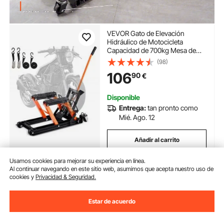
VEVOR Gato de Elevación
Hidráulico de Motocicleta
Capacidad de 700kg Mesa de
Elevación Portátil Altura de
(98)
Elevación 12-38,5 cm con 4
106
90
€
Ruedas Pie Hidráulico Soporte de
Elevación para Motocicleta ATV
UTV
Disponible
Entrega:
tan pronto como
Mié. Ago. 12
Añadir al carrito
Usamos cookies para mejorar su experiencia en línea.
Al continuar navegando en este sitio web, asumimos que acepta nuestro uso de
cookies y
Privacidad & Seguridad.
Anterior
Próximo
Estar de acuerdo