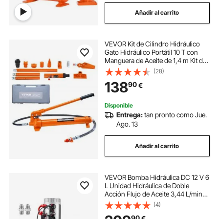
Añadir al carrito
VEVOR Kit de Cilindro Hidráulico
Gato Hidráulico Portátil 10 T con
Manguera de Aceite de 1,4 m Kit de
Reparación de Marco de Carrocería
(28)
para Reparación de Automóviles,
138
90
€
Camiones, Granja, Naranja
Disponible
Entrega:
tan pronto como Jue.
Ago. 13
Añadir al carrito
VEVOR Bomba Hidráulica DC 12 V 6
L Unidad Hidráulica de Doble
Acción Flujo de Aceite 3,44 L/min
Presión Máxima de Descarga 22
(4)
MPa para Volquete, Plataforma
90
€
Elevadora, Remolque, Elevación y