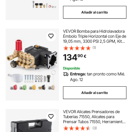
Añadir al carrito
VEVOR Bomba para Hidrolavadora
Émbolo Triple Horizontal con Eje de
19,05 mm, 3300 PSI 2,5 GPM, Kit
de Repuesto para Hidrolavadora
(1)
con 5 Boquillas, Compatible con
134
90
€
Simpson MorFlex 40224, 40225,
40226
Disponible
Entrega:
tan pronto como Mié.
Ago. 12
Añadir al carrito
VEVOR Alicates Prensadores de
Tuberías 71550, Alicates para
Prensar Tubos 71550, Herramienta
Kit de Prensado de Manguera,
(3)
Adecuado para El Engaste de Tubos