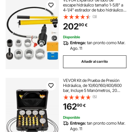
escape hidráulico tamaño 1-5/8" a
4-1/4" estirador de tubo hidráulico
manual 10T 4 troqueles 2 cajas de
(3)
almacenamiento para tubos de
202
90
€
cobre y aluminio reparación de
automóvil
Disponible
Entrega:
tan pronto como Mar.
Ago. 11
Añadir al carrito
VEVOR Kit de Prueba de Presión
Hidráulica, de 10/60/160/400/600
bar, Incluye 5 Manómetros, 20
Acoplamientos, 4 Acoplamientos
(5)
Rápidos y 3 Mangueras para
162
90
€
Excavadoras y Maquinaria de
Construcción
Disponible
Entrega:
tan pronto como Mar.
Ago. 11