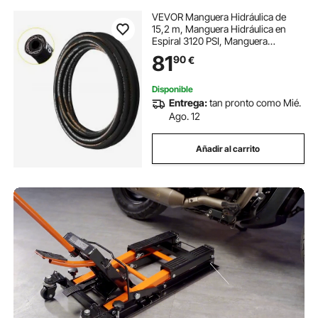
VEVOR Manguera Hidráulica de
15,2 m, Manguera Hidráulica en
Espiral 3120 PSI, Manguera
Hidráulica de Goma con 2 Trenzas
81
90
€
de Alambre de Acero de Alta
Resistencia, Manguera Hidráulica
-20 ℃ a 140 ℃
Disponible
Entrega:
tan pronto como Mié.
Ago. 12
Añadir al carrito