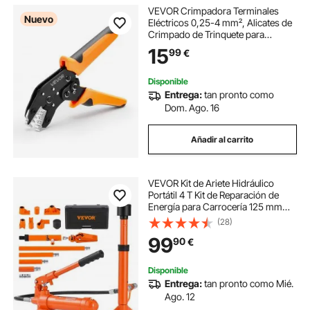
VEVOR Crimpadora Terminales
Nuevo
Eléctricos 0,25-4 mm², Alicates de
Crimpado de Trinquete para
Terminales de Cables Eléctricos,
15
99
€
con Presión Ajustable y Liberación
Rápida, Marcas Métrica y del
Sistema AWG
Disponible
Entrega:
tan pronto como
Dom. Ago. 16
Añadir al carrito
VEVOR Kit de Ariete Hidráulico
Portátil 4 T Kit de Reparación de
Energía para Carrocería 125 mm
Juego de Cilindros Hidráulicos con
(28)
4 Vástagos 80 a 415 mm para
99
90
€
Reparación de Coches
Construcción
Disponible
Entrega:
tan pronto como Mié.
Ago. 12