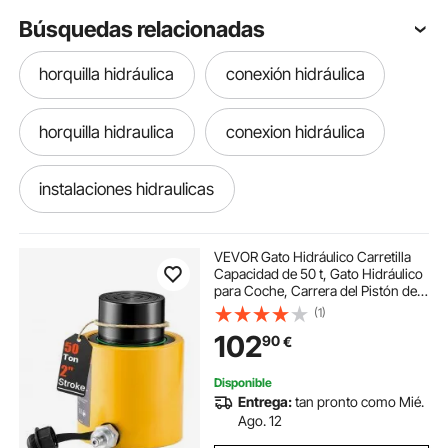
Búsquedas relacionadas
horquilla hidráulica
conexión hidráulica
horquilla hidraulica
conexion hidráulica
instalaciones hidraulicas
perforadora hidráulica 15t
taller hidráulica
VEVOR Gato Hidráulico Carretilla
Capacidad de 50 t, Gato Hidráulico
para Coche, Carrera del Pistón de
esparcidor de brida hidráulico
50 mm, Simple Efecto, Altura Total
(1)
de 112 mm, para Coche, Furgoneta,
102
90
€
Barco, Camión, Caravana
fuerza hidráulica
palancas hidraulicas
Disponible
Entrega:
tan pronto como Mié.
material hidraulica
montaje hidraulico
Ago. 12