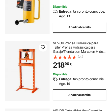
Disponible
Entrega:
tan pronto como Jue.
Ago. 13
Añadir al carrito
VEVOR Prensa Hidráulica para
Taller Prensa Hidráulica para
Garaje/Tienda con Marco en H de
12 T Prensa Ajustable para Taller
(29)
con Placas de Prensado Prensa
218
90
€
Hidráulica de Alta Resistencia para
Garaje
Disponible
Entrega:
tan pronto como Vie.
Ago. 14
Añadir al carrito
VEVOR Gato Hidráulico Carretilla