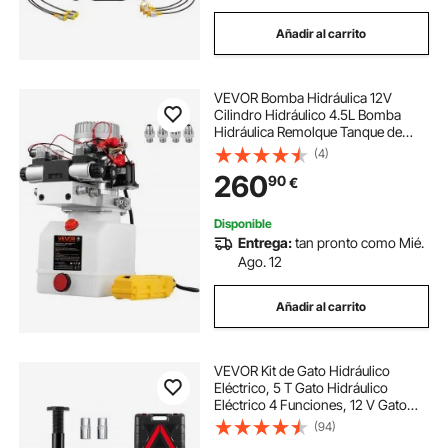
Añadir al carrito
VEVOR Bomba Hidráulica 12V
Cilindro Hidráulico 4.5L Bomba
Hidráulica Remolque Tanque de
Doble Acción Cilindro Hidráulico
(4)
para Coche Bomba Hidráulica con
260
90
€
Efecto Doble
Disponible
Entrega:
tan pronto como Mié.
Ago. 12
Añadir al carrito
VEVOR Kit de Gato Hidráulico
Eléctrico, 5 T Gato Hidráulico
Eléctrico 4 Funciones, 12 V Gato
Eléctrico para Automóvil Gato
(94)
Eléctrico, Gato Eléctrico Hidráulico