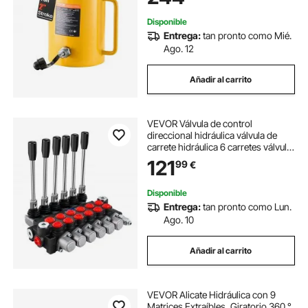
Disponible
Entrega:
tan pronto como Mié.
Ago. 12
Añadir al carrito
VEVOR Válvula de control
direccional hidráulica válvula de
carrete hidráulica 6 carretes válvula
de cargador hidráulico 11GPM
121
99
€
válvula de control direccional
3600PSI para tanques de cargador
de tractor
Disponible
Entrega:
tan pronto como Lun.
Ago. 10
Añadir al carrito
VEVOR Alicate Hidráulica con 9
Matrices Extraíbles, Giratorio 360 °,