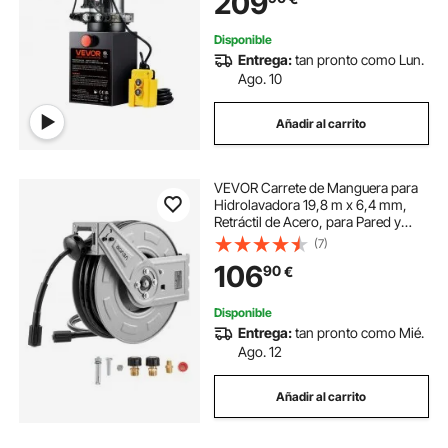
209
Descarga
Disponible
Entrega:
tan pronto como Lun.
Ago. 10
Añadir al carrito
VEVOR Carrete de Manguera para
Hidrolavadora 19,8 m x 6,4 mm,
Retráctil de Acero, para Pared y
Suelo, Presión de 220,6 bar,
(7)
Rebobinado Automático para
106
90
€
Lavado de Coches, Suelos y
Jardines, Negro
Disponible
Entrega:
tan pronto como Mié.
Ago. 12
Añadir al carrito