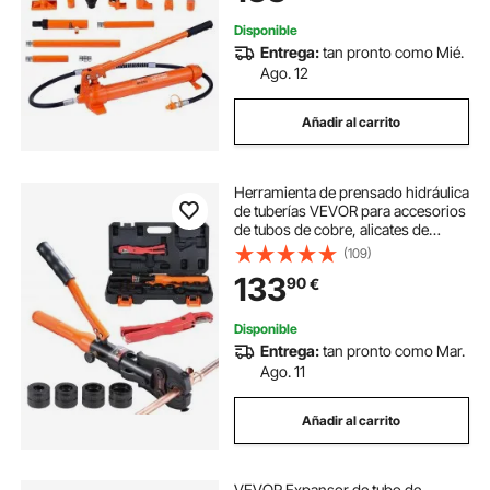
Construcción
Disponible
Entrega:
tan pronto como Mié.
Ago. 12
Añadir al carrito
Herramienta de prensado hidráulica
de tuberías VEVOR para accesorios
de tubos de cobre, alicates de
prensado con mordazas de cambio
(109)
rápido TH16, TH20, TH26, TH32,
133
90
€
kit de prensa giratorio de 360° para
espacios reducidos Accesorios en
T accionados hidráulicamente
Disponible
Entrega:
tan pronto como Mar.
Ago. 11
Añadir al carrito
VEVOR Expansor de tubo de