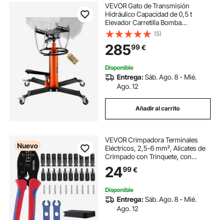
VEVOR Gato de Transmisión
Hidráulico Capacidad de 0,5 t
Elevador Carretilla Bomba
Hidráulica de Pie de Elevación
(5)
Acero Naranja 85 x 65 x 85 cm
285
99
€
Gato Hidráulico Profesional Gato
Mecánico para Coches
Disponible
Entrega:
Sáb. Ago. 8 - Mié.
Ago. 12
Añadir al carrito
VEVOR Crimpadora Terminales
Nuevo
Eléctricos, 2,5-6 mm², Alicates de
Crimpado con Trinquete, con
Conectores Solares y de Cables
24
99
€
Llaves Bolsa de Transporte, Marcas
Métrica y de AWG, Herramienta de
Crimpado
Disponible
Entrega:
Sáb. Ago. 8 - Mié.
Ago. 12