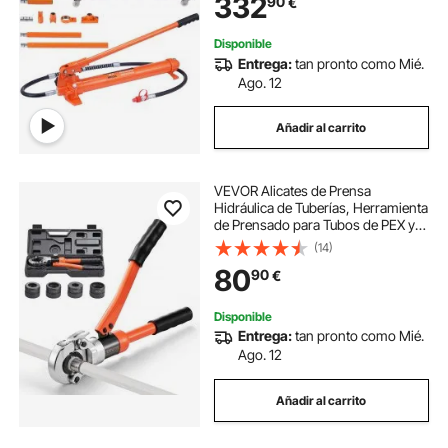
332
90
€
Reparación de Coches
Construcción
Disponible
Entrega:
tan pronto como Mié.
Ago. 12
Añadir al carrito
VEVOR Alicates de Prensa
Hidráulica de Tuberías, Herramienta
de Prensado para Tubos de PEX y
Aluminio-plástico con 4 Mordazas
(14)
TH16, TH20, TH26, TH32, para
80
90
€
Reparaciones, Instalaciones de
Fontanería
Disponible
Entrega:
tan pronto como Mié.
Ago. 12
Añadir al carrito