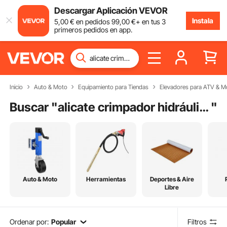
Descargar Aplicación VEVOR
Instala
5
,00
€
en pedidos
99
,00
€
+ en tus 3
primeros pedidos en app.
Inicio
Auto & Moto
Equipamiento para Tiendas
Elevadores para ATV & Mo
Buscar "
alicate crimpador hidráulico
"
Auto & Moto
Herramientas
Deportes & Aire
Libre
Ordenar por:
Popular
Filtros