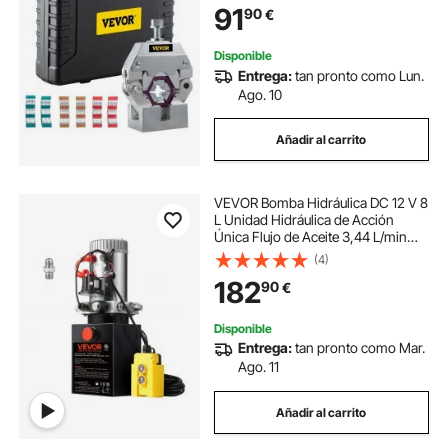
91
90
€
de Aire Acondicionado de
Automóviles
Disponible
Entrega:
tan pronto como Lun.
Ago. 10
Añadir al carrito
VEVOR Bomba Hidráulica DC 12 V 8
L Unidad Hidráulica de Acción
Única Flujo de Aceite 3,44 L/min
Presión Máxima de Descarga 22
(4)
MPa para Volquete, Plataforma
182
90
€
Elevadora, Remolque, Elevación y
Descarga
Disponible
Entrega:
tan pronto como Mar.
Ago. 11
Añadir al carrito