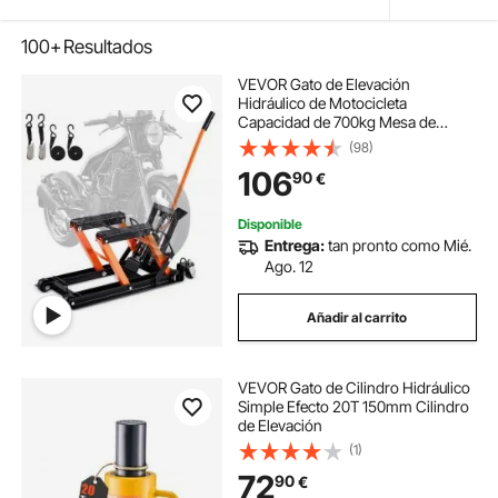
100+
Resultados
VEVOR Gato de Elevación
Hidráulico de Motocicleta
Capacidad de 700kg Mesa de
Elevación Portátil Altura de
(98)
Elevación 12-38,5 cm con 4 Ruedas
106
90
€
Pie Hidráulico Soporte de Elevación
para Motocicleta ATV UTV
Disponible
Entrega:
tan pronto como Mié.
Ago. 12
Añadir al carrito
VEVOR Gato de Cilindro Hidráulico
Simple Efecto 20T 150mm Cilindro
de Elevación
(1)
72
90
€