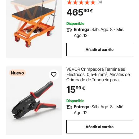
Altura de Elevación 900 mm 4
(4)
Ruedas Cojín Antideslizante para
465
90
€
Manipulación Transporte
Disponible
Entrega:
Sáb. Ago. 8 - Mié.
Ago. 12
Añadir al carrito
VEVOR Crimpadora Terminales
Nuevo
Eléctricos, 0,5-6 mm², Alicates de
Crimpado de Trinquete para
Terminales de Cables Eléctricos,
15
99
€
con Marcas Métrica y del Sistema
AWG, Liberación Rápida, Alicates
de Engaste
Disponible
Entrega:
Sáb. Ago. 8 - Mié.
Ago. 12
Añadir al carrito