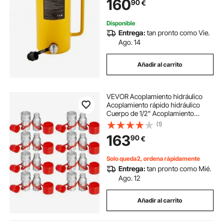
160
90
€
Disponible
Entrega:
tan pronto como Vie.
Ago. 14
Añadir al carrito
VEVOR Acoplamiento hidráulico
Acoplamiento rápido hidráulico
Cuerpo de 1/2" Acoplamiento
hidráulico 1/2" NPT Acoplamiento
(1)
hidráulico Acoplamiento rápido 8
163
90
€
pares Acoplamiento rápido
hidráulico 27,6 MPa
Solo queda2, ordena rápidamente
Entrega:
tan pronto como Mié.
Ago. 12
Añadir al carrito