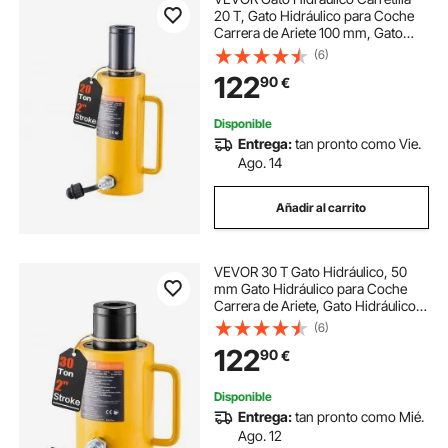
20 T, Gato Hidráulico para Coche
Carrera de Ariete 100 mm, Gato
Hidraulico BotellaAltura 202 + 12
(6)
mm, Gato Hidráulico Chapista 9 kg
122
90
€
Disponible
Entrega:
tan pronto como Vie.
Ago. 14
Añadir al carrito
VEVOR 30 T Gato Hidráulico, 50
mm Gato Hidráulico para Coche
Carrera de Ariete, Gato Hidráulico
Carretilla Altura Total 170 + 12 mm,
(6)
Gato Hidráulico Chapista de 10,8 kg
122
90
€
Disponible
Entrega:
tan pronto como Mié.
Ago. 12