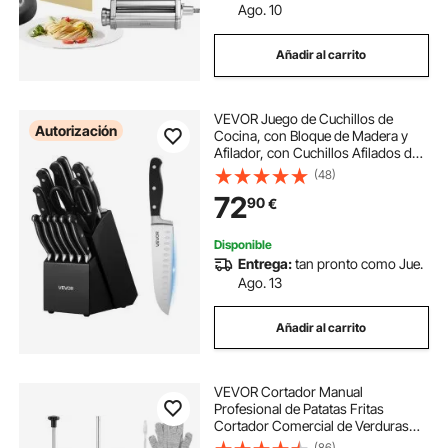
Ago. 10
Añadir al carrito
VEVOR Juego de Cuchillos de
Autorización
Cocina, con Bloque de Madera y
Afilador, con Cuchillos Afilados de
Acero Inoxidable de Alto Carbono,
(48)
con Mango Resistente a Roturas,
72
90
€
para Cocineros Aficionados, 15 uds
Disponible
Entrega:
tan pronto como Jue.
Ago. 13
Añadir al carrito
VEVOR Cortador Manual
Profesional de Patatas Fritas
Cortador Comercial de Verduras
0,64cm Cuchilla de Acero
(86)