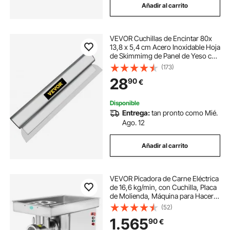
Añadir al carrito
VEVOR Cuchillas de Encintar 80x
13,8 x 5,4 cm Acero Inoxidable Hoja
de Skimmimg de Panel de Yeso con
Grosor de la Hoja de 0,5 mm
(173)
Espátula de Encintar Masilla para
28
90
€
Entrar en Junta y Costura Estrecha
Disponible
Entrega:
tan pronto como Mié.
Ago. 12
Añadir al carrito
VEVOR Picadora de Carne Eléctrica
de 16,6 kg/min, con Cuchilla, Placa
de Molienda, Máquina para Hacer
Salchichas, de Acero Inoxidable
(52)
para Cocina, Restaurante,
1.565
90
€
Carnicería, 930 x 598 x 885 mm,