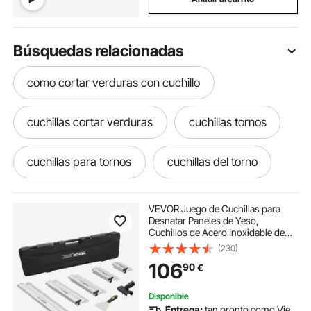
Búsquedas relacionadas
como cortar verduras con cuchillo
cuchillas cortar verduras
cuchillas tornos
cuchillas para tornos
cuchillas del torno
cuchillo de parrilla
cuchillas de tornos
VEVOR Juego de Cuchillas para
Desnatar Paneles de Yeso,
Cuchillos de Acero Inoxidable de
cuchillos de torno
cuchillas para el torno
178/254/356/406/610 mm y Mango
(230)
de Extensión de 862 - 2072 mm,
106
90
€
Herramientas Profesionales para
Placa de Yeso
como afilar un cuchillo de sierra
Disponible
Entrega:
tan pronto como Vie.