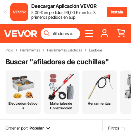
Descargar Aplicación VEVOR
Instala
5
,00
€
en pedidos
99
,00
€
+ en tus 3
primeros pedidos en app.
Inicio
Herramientas
Herramientas Eléctricas
Lijadoras
Buscar "
afiladores de cuchillas
"
Electrodoméstico
Materiales de
Herramientas
s
Construcción
Ordenar por:
Popular
Filtros