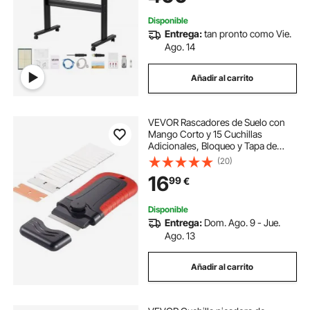
mm
Disponible
Entrega:
tan pronto como Vie.
Ago. 14
Añadir al carrito
VEVOR Rascadores de Suelo con
Mango Corto y 15 Cuchillas
Adicionales, Bloqueo y Tapa de
Seguridad, Cuchillas de Acero al
(20)
Carbono y POM para Limpiar
16
99
€
Etiquetas, Calcomanías, Ventanas,
Estufas y Hornos
Disponible
Entrega:
Dom. Ago. 9 - Jue.
Ago. 13
Añadir al carrito