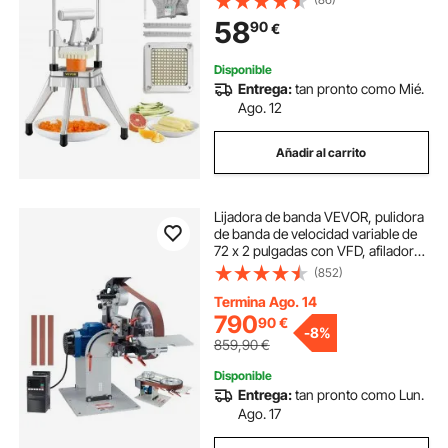
Inoxidable Cortador de Verduras
58
90
€
Frutas 2 Cuchillas de Repuesto para
Preparación de Ensaladas
Disponible
Entrega:
tan pronto como Mié.
Ago. 12
Añadir al carrito
Lijadora de banda VEVOR, pulidora
de banda de velocidad variable de
72 x 2 pulgadas con VFD, afilador
de cuchillos de 1500 W con 3
(852)
moldes de pulido y 3 bandas de
lijado para trabajar metales,
Termina Ago. 14
compatible con bandas de 72" a 82
790
90
€
-
8%
x 2
859,90
€
Disponible
Entrega:
tan pronto como Lun.
Ago. 17