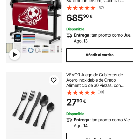
Máximo de 135 cm, Cuchillas
Dobles y Pantalla LED, Ajustable,
(67)
con Hojas de Pegatinas, Películas
685
90
€
de Transferencia, 1560 x 455 x 1050
mm
Disponible
Entrega:
tan pronto como Jue.
Ago. 13
Añadir al carrito
VEVOR Juego de Cubiertos de
Acero Inoxidable de Grado
Alimenticio de 30 Piezas, con
Acabado de Espejo, Vajilla Apta
(38)
para Lavavajillas para la Cocina y el
27
90
€
Hogar, Incluye Cuchillo, Tenedor y
Cuchara
Disponible
Entrega:
tan pronto como Vie.
Ago. 14