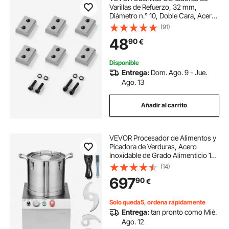
Varillas de Refuerzo, 32 mm,
Diámetro n.° 10, Doble Cara, Acero
Cr12MoV de Alta Dureza, Versátil,
(91)
con Tornillos y Arandelas de
48
90
€
Resorte. 40 x 30 x 15 mm, 6 uds,
Plata
Disponible
Entrega:
Dom. Ago. 9 - Jue.
Ago. 13
Añadir al carrito
VEVOR Procesador de Alimentos y
Picadora de Verduras, Acero
Inoxidable de Grado Alimenticio 15
L con 2 Cuchillas Curvas S
(14)
Adicionales, para Picar Verduras,
697
90
€
Frutas, Granos y Nueces, 400 x
405 x 610 mm
Solo queda5, ordena rápidamente
Entrega:
tan pronto como Mié.
Ago. 12