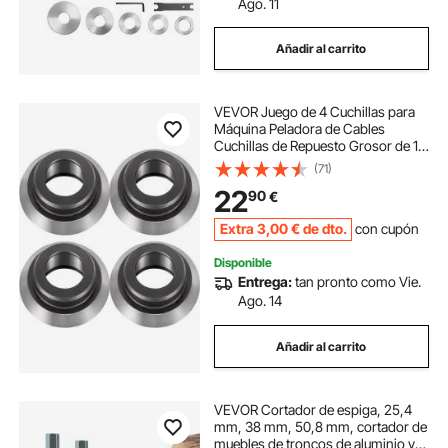
Ago. 11
Añadir al carrito
VEVOR Juego de 4 Cuchillas para
Máquina Peladora de Cables
Cuchillas de Repuesto Grosor de 15
mm, Cuchillas de Aleación de Alta
(71)
Resistencia para Pelar Cables para
22
90
€
HXSMS-25 y HXSMS-26 Peso 0,52
kg
Extra
3
,00
€
de dto.
con cupón
Disponible
Entrega:
tan pronto como Vie.
Ago. 14
Añadir al carrito
VEVOR Cortador de espiga, 25,4
mm, 38 mm, 50,8 mm, cortador de
muebles de troncos de aluminio y