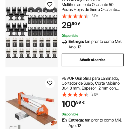
Multiherramienta Oscilante 50
Piezas Hojas de Sierra Oscilante
Cuchillas de Herramientas
(319)
Oscilantes Material de HCS + Acero
29
90
€
Inoxidable para Madera y Metal
Disponible
Entrega:
tan pronto como Mié.
Ago. 12
Añadir al carrito
VEVOR Guillotina para Laminado,
Cortador de Suelo, Corte Máximo
304,8 mm, Espesor 12 mm con
Cuchilla D2, Guía de Ángulo,
(216)
Palanca de Aluminio, Soporte
100
99
€
Telescópico para Piso Vinilo SPC
LVP LVT VCT WPC
Disponible
Entrega:
tan pronto como Mié.
Ago. 12