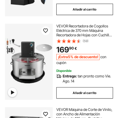
Añadir al carrito
VEVOR Recortadora de Cogollos
Eléctrica de 370 mm Máquina
Recortadora de Hojas con Cuchilla
de Acero Inoxidable para Corte
(59)
Hidropónico en Seco y Húmedo
169
90
€
con Bandeja y Tapa Transparente
para Brotes
¡Extra5% de descuento!
con
cupón
Disponible
Entrega:
tan pronto como Vie.
Ago. 14
Añadir al carrito
VEVOR Máquina de Corte de Vinilo,
con Ancho de Alimentación