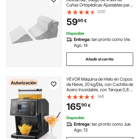
Cuñas Ortopédicas Ajustables para
Cama, Soporte para Piernas, Cuello
(212)
y Hombros, para Reflujo Ácido,
59
90
€
Alivio de Ronquidos, Blanco y Gris
Disponible
Entrega:
tan pronto como Vie.
Ago. 14
Añadir al carrito
VEVOR Máquina de Hielo en Copos
Autorización
de Nieve, 20 kg/Día, con Cuchilla de
Acero Inoxidable, con Tanque 0,8 L
y Enfriamiento Rápido en 90 s, Ideal
(44)
para Eventos Pequeños en Casa, 8
165
90
€
Velocidades, Negro
Disponible
Entrega:
tan pronto como Jue.
Ago. 13