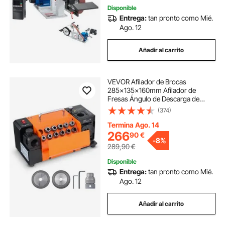
Disponible
Entrega:
tan pronto como Mié.
Ago. 12
Añadir al carrito
VEVOR Afilador de Brocas
285x135x160mm Afilador de
Fresas Ángulo de Descarga de
Labios de 3-13 mm Ángulo de
(374)
Punta Ajustable 95°-135° Afilador
de Brocas Portátil con 11 Pinzas,
Termina Ago. 14
Muela Abrasiva CBN y SDC
266
90
€
-
8%
289,90
€
Disponible
Entrega:
tan pronto como Mié.
Ago. 12
Añadir al carrito