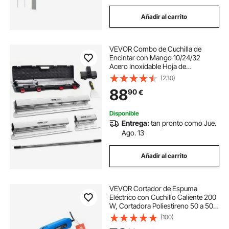
Añadir al carrito
VEVOR Combo de Cuchilla de
Encintar con Mango 10/24/32
Acero Inoxidable Hoja de
Skimmimg de Panel de Yeso
(230)
Grosor de Hoja de 0,5mm Espátula
88
90
€
de Encintar Masilla para Entrar en
Junta y Costura Estrecha
Disponible
Entrega:
tan pronto como Jue.
Ago. 13
Añadir al carrito
VEVOR Cortador de Espuma
Eléctrico con Cuchillo Caliente 200
W, Cortadora Poliestireno 50 a 500
°C con Cuchillas de 150 mm y 200
(100)
mm para Tableros KT, Polietileno,