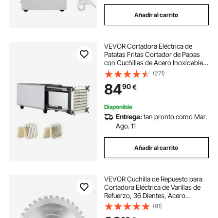
Añadir al carrito
VEVOR Cortadora Eléctrica de
Patatas Fritas Cortador de Papas
con Cuchillas de Acero Inoxidable
de 1/2" y 3/8" Cortador de Papas
(271)
con Patas Antideslizantes para
84
90
€
Pepinos, Verduras, Zanahorias,
Plata
Disponible
Entrega:
tan pronto como Mar.
Ago. 11
Añadir al carrito
VEVOR Cuchilla de Repuesto para
Cortadora Eléctrica de Varillas de
Refuerzo, 36 Dientes, Acero
Tratado Térmicamente de Alta
(91)
Dureza, Orificio 34 mm, Punta de