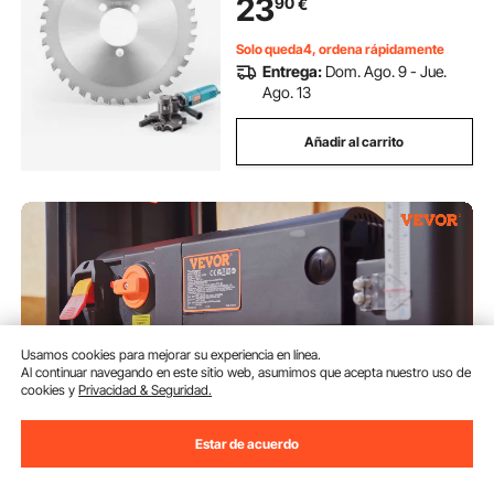
23
90
€
Aleación Cerámica, 140 x 140 x 1,9
mm
Solo queda4, ordena rápidamente
Entrega:
Dom. Ago. 9 - Jue.
Ago. 13
Añadir al carrito
Usamos cookies para mejorar su experiencia en línea.
Al continuar navegando en este sitio web, asumimos que acepta nuestro uso de
cookies y
Privacidad & Seguridad.
Estar de acuerdo
VEVOR Cepilladora de