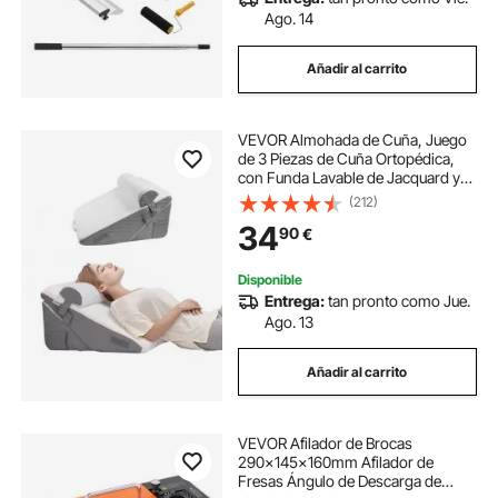
cuchilla para tela
cuchillas sierra
Ago. 14
Añadir al carrito
cuchillos de sierra
cuchillas de sierra
VEVOR Almohada de Cuña, Juego
cuchilla picadora hielo
de 3 Piezas de Cuña Ortopédica,
con Funda Lavable de Jacquard y
Soporte de Espuma, para Aliviar el
(212)
Reflujo Ácido, el Dolor de Espalda y
34
90
€
los Ronquidos, Blanco/Gris
Disponible
Entrega:
tan pronto como Jue.
Ago. 13
Añadir al carrito
VEVOR Afilador de Brocas
290x145x160mm Afilador de
Fresas Ángulo de Descarga de