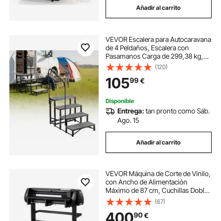
Añadir al carrito
VEVOR Escalera para Autocaravana
de 4 Peldaños, Escalera con
Pasamanos Carga de 299,38 kg,
con Alfombrilla Antideslizante, para
(120)
Personas Mayores y Mascotas,
105
99
€
Portátil para Jacuzzi, Caravana,
Porche
Disponible
Entrega:
tan pronto como Sáb.
Ago. 15
Añadir al carrito
VEVOR Máquina de Corte de Vinilo,
con Ancho de Alimentación
Máximo de 87 cm, Cuchillas Dobles
y Pantalla LED, Precisión de ±0,1
(67)
mm, Compatible con Windows y
400
90
€
MacOS, Negro, 1080 x 455 x 1030