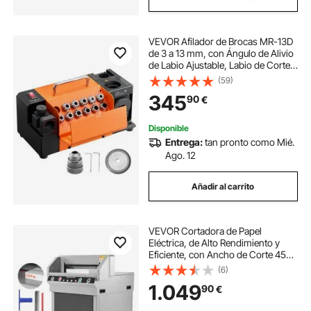
VEVOR Afilador de Brocas MR-13D
de 3 a 13 mm, con Ángulo de Alivio
de Labio Ajustable, Labio de Corte
Frontal y Ángulo de Punta 95° a
(59)
135°, 4600 RPM, 11 Pinzas y Muela
345
90
€
de CBN, 290 x 140 x 160 mm
Disponible
Entrega:
tan pronto como Mié.
Ago. 12
Añadir al carrito
VEVOR Cortadora de Papel
Eléctrica, de Alto Rendimiento y
Eficiente, con Ancho de Corte 45
cm y Grosor de Corte 4 cm, Incluye
(6)
Función Infrarroja, Cuchilla de
1.049
90
€
Repuesto y 500 W, 650 x 770 x 1010
mm