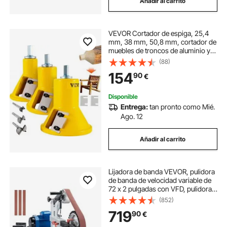
Añadir al carrito
VEVOR Cortador de espiga, 25,4
mm, 38 mm, 50,8 mm, cortador de
muebles de troncos de aluminio y
acero de primera calidad, con
(88)
cuchillas rectas dobles y tornillos
154
90
€
de botón, kit maestro par
Disponible
Entrega:
tan pronto como Mié.
Ago. 12
Añadir al carrito
Lijadora de banda VEVOR, pulidora
de banda de velocidad variable de
72 x 2 pulgadas con VFD, pulidora
de banda de 1500 W y 2 HP con 3
(852)
moldes de pulido y 3 bandas de
719
90
€
lijado para trabajar metales y
fabricar cuchillos