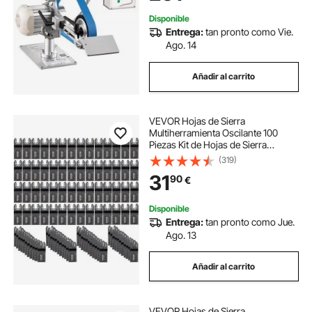
Taller
Disponible
Entrega:
tan pronto como Vie.
Ago. 14
Añadir al carrito
VEVOR Hojas de Sierra
Multiherramienta Oscilante 100
Piezas Kit de Hojas de Sierra
Oscilante Cuchillas de
(319)
Herramientas Oscilantes Material
31
90
€
de HCS con Caja de Plástico para
Madera y Metal
Disponible
Entrega:
tan pronto como Jue.
Ago. 13
Añadir al carrito
VEVOR Hojas de Sierra