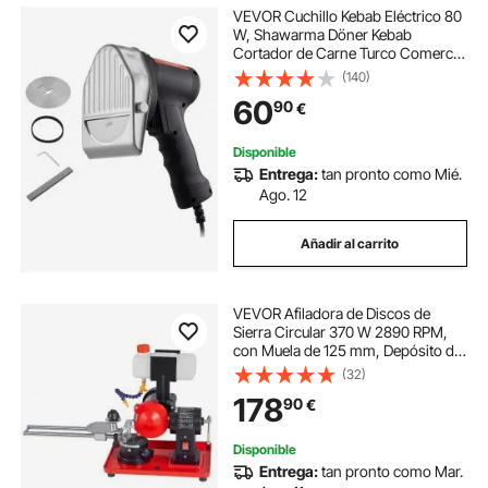
VEVOR Cuchillo Kebab Eléctrico 80
W, Shawarma Döner Kebab
Cortador de Carne Turco Comercial
de Acero Inoxidable, con 2
(140)
Cuchillas Diámetro 100 mm, Grosor
60
90
€
Ajustable 0-8 mm, para
Restaurante, Snack-bar
Disponible
Entrega:
tan pronto como Mié.
Ago. 12
Añadir al carrito
VEVOR Afiladora de Discos de
Sierra Circular 370 W 2890 RPM,
con Muela de 125 mm, Depósito de
Agua y Centradores de Sierra para
(32)
Hojas de 80 a 700 mm, Ajuste de
178
90
€
Ángulo para Taller Bricolaje
Carpintería
Disponible
Entrega:
tan pronto como Mar.