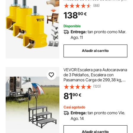
acero de primera calidad, con
(88)
cuchillas curvas dobles y tornillos
138
90
€
de botón, kit maestro par
Disponible
Entrega:
tan pronto como Mar.
Ago. 11
Añadir al carrito
VEVOR Escalera para Autocaravana
de 3 Peldaños, Escalera con
Pasamanos Carga de 299,38 kg,
con Alfombrilla Antideslizante, para
(120)
Personas Mayores y Mascotas,
81
90
€
Portátil para Jacuzzi, Caravana,
Porche
Casi agotado
Entrega:
tan pronto como Vie.
Ago. 14
Añadir al carrito