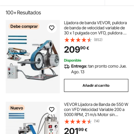
100+
Resultados
Lijadora de banda VEVOR, pulidora
Debe comprar
de banda de velocidad variable de
30 x 1 pulgada con VFD, pulidora de
banda de 550 W con 2 moldes de
(852)
pulido y 3 bandas de lijado para
209
90
€
trabajar metales y fabricar cuchillos
Disponible
Entrega:
tan pronto como Jue.
Ago. 13
Añadir al carrito
VEVOR Lijadora de Banda de 550 W
Nuevo
con VFD Velocidad Variable 200 a
5000 RPM, 21 m/s Motor sin
Escobillas, Amoladora de Lijado
(14)
762 x 25,4 mm, 2 Modos, 3 Bandas
201
99
€
para Metal Madera Cuchillos Acero