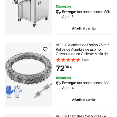
42#
Disponible
Entrega:
tan pronto como Sáb.
Ago. 15
Añadir al carrito
VEVOR Alambre de Espino 75 m 5
Rollos de Alambre de Espino
Galvanizado en Caliente Malla de
Alambre Protección Anti-Intrusión
(100)
Cuchillas de Espino Afiladas con
72
90
€
Guantes Protectores para Jardín,
Balcón
Disponible
Entrega:
tan pronto como Vie.
Ago. 14
Añadir al carrito
VEVOR Cuchillas Cortadoras de