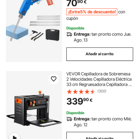
70
90
€
Esponja, con Caja de Herramientas
¡Extra5% de descuento!
con
cupón
Disponible
Entrega:
tan pronto como Jue.
Ago. 13
Añadir al carrito
VEVOR Cepilladora de Sobremesa
2 Velocidades Cepilladora Eléctrica
33 cm Regruesadora Cepilladora 3
Cuchillas Motor Potente de 15
(300)
Amperios y 2000 W Bajo Nivel de
339
90
€
Ruido para Madera Dura y Blanda
Disponible
Entrega:
tan pronto como Mié.
Ago. 12
Añadir al carrito