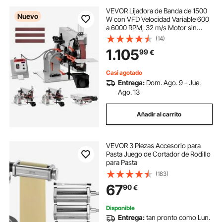
VEVOR Lijadora de Banda de 1500
Nuevo
W con VFD Velocidad Variable 600
a 6000 RPM, 32 m/s Motor sin
Escobillas, Amoladora de Lijado
(14)
1829 x 51 mm, 3 Modos, 3 Bandas
1.105
99
€
para Metal Acero Taller Madera
Cuchillos
Casi agotado
Entrega:
Dom. Ago. 9 - Jue.
Ago. 13
Añadir al carrito
VEVOR 3 Piezas Accesorio para
Pasta Juego de Cortador de Rodillo
para Pasta
(183)
67
90
€
Disponible
Entrega:
tan pronto como Lun.