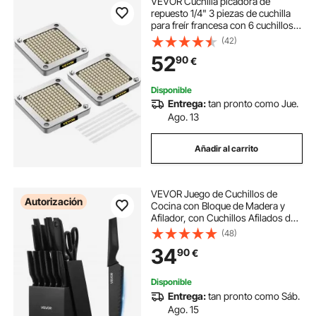
VEVOR Cuchilla picadora de
repuesto 1/4" 3 piezas de cuchilla
para freír francesa con 6 cuchillos
adicionales piezas de acero
(42)
inoxidable y bloque de empuje para
52
90
€
cortar patatas, zanahorias, pepinos
Disponible
Entrega:
tan pronto como Jue.
Ago. 13
Añadir al carrito
VEVOR Juego de Cuchillos de
Autorización
Cocina con Bloque de Madera y
Afilador, con Cuchillos Afilados de
Acero Inoxidable de Alto Carbono,
(48)
con Mango Ergonómico de PP,
34
90
€
Hoja 5CR15MOV, 15 Piezas, Color
Negro
Disponible
Entrega:
tan pronto como Sáb.
Ago. 15