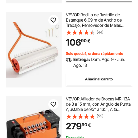
VEVOR Rodillo de Rastrillo de
Estanque 6,09 m de Ancho de
Trabajo, Removedor de Malas
Hierbas Acuáticas, 6 Cuchillas de
(44)
Acero Inoxidable, Mango de
106
90
€
Longitud Ajustable, Eliminación de
Malezas para Lago
Solo queda1, ordena rápidamente
Entrega:
Dom. Ago. 9 - Jue.
Ago. 13
Añadir al carrito
VEVOR Afilador de Brocas MR-13A
de 3 a 15 mm, con Ángulo de Punta
Ajustable de 95° a 135°, Alta
Velocidad de 4600 RPM, con 13
(59)
Pinzas y Rueda de CBN para
279
90
€
Talleres y Garajes, 290 x 140 x 160
mm
Disponible