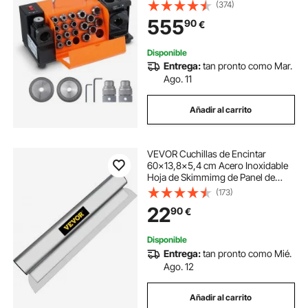
Labios de 3-20 mm Ángulo de
(374)
Punta Ajustable 95°-135° Afilador
555
90
€
de Brocas Portátil con 18 Pinzas,
Muela Abrasiva CBN y SDC
Disponible
Entrega:
tan pronto como Mar.
Ago. 11
Añadir al carrito
VEVOR Cuchillas de Encintar
60x13,8x5,4 cm Acero Inoxidable
Hoja de Skimmimg de Panel de
Yeso con Grosor de la Hoja de 0,5
(173)
mm Espátula de Encintar Masilla
22
90
€
para Entrar en Junta y Costura
Estrecha
Disponible
Entrega:
tan pronto como Mié.
Ago. 12
Añadir al carrito